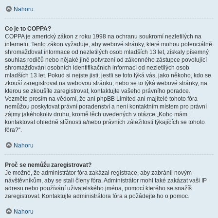
Nahoru
Co je to COPPA?
COPPA je americký zákon z roku 1998 na ochranu soukromí nezletilých na
internetu. Tento zákon vyžaduje, aby webové stránky, které mohou potenciálně
shromažďovat informace od nezletilých osob mladších 13 let, získaly písemný
souhlas rodičů nebo nějaké jiné potvrzení od zákonného zástupce povolující
shromažďování osobních identifikačních informací od nezletilých osob
mladších 13 let. Pokud si nejste jisti, jestli se toto týká vás, jako někoho, kdo se
zkouší zaregistrovat na webovou stránku, nebo se to týká webové stránky, na
kterou se zkoušíte zaregistrovat, kontaktujte vašeho právního poradce.
Vezměte prosím na vědomí, že ani phpBB Limited ani majitelé tohoto fóra
nemůžou poskytovat právní poradenství a není kontaktním místem pro právní
zájmy jakéhokoliv druhu, kromě těch uvedených v otázce „Koho mám
kontaktovat ohledně stížnosti a/nebo právních záležitostí týkajících se tohoto
fóra?“.
Nahoru
Proč se nemůžu zaregistrovat?
Je možné, že administrátor fóra zakázal registrace, aby zabránil novým
návštěvníkům, aby se stali členy fóra. Administrátor mohl také zakázat vaši IP
adresu nebo používání uživatelského jména, pomocí kterého se snažíš
zaregistrovat. Kontaktujte administrátora fóra a požádejte ho o pomoc.
Nahoru