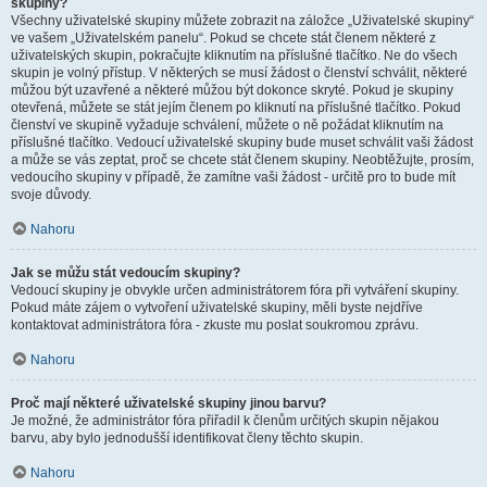
skupiny?
Všechny uživatelské skupiny můžete zobrazit na záložce „Uživatelské skupiny“
ve vašem „Uživatelském panelu“. Pokud se chcete stát členem některé z
uživatelských skupin, pokračujte kliknutím na příslušné tlačítko. Ne do všech
skupin je volný přístup. V některých se musí žádost o členství schválit, některé
můžou být uzavřené a některé můžou být dokonce skryté. Pokud je skupiny
otevřená, můžete se stát jejím členem po kliknutí na příslušné tlačítko. Pokud
členství ve skupině vyžaduje schválení, můžete o ně požádat kliknutím na
příslušné tlačítko. Vedoucí uživatelské skupiny bude muset schválit vaši žádost
a může se vás zeptat, proč se chcete stát členem skupiny. Neobtěžujte, prosím,
vedoucího skupiny v případě, že zamítne vaši žádost - určitě pro to bude mít
svoje důvody.
Nahoru
Jak se můžu stát vedoucím skupiny?
Vedoucí skupiny je obvykle určen administrátorem fóra při vytváření skupiny.
Pokud máte zájem o vytvoření uživatelské skupiny, měli byste nejdříve
kontaktovat administrátora fóra - zkuste mu poslat soukromou zprávu.
Nahoru
Proč mají některé uživatelské skupiny jinou barvu?
Je možné, že administrátor fóra přiřadil k členům určitých skupin nějakou
barvu, aby bylo jednodušší identifikovat členy těchto skupin.
Nahoru