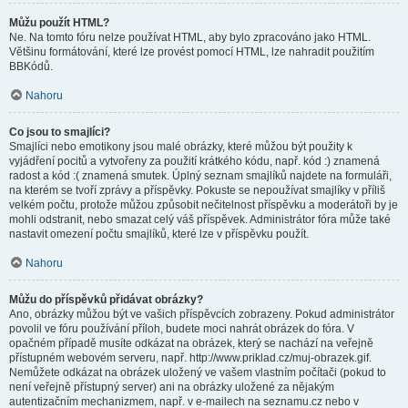
Můžu použít HTML?
Ne. Na tomto fóru nelze používat HTML, aby bylo zpracováno jako HTML.
Většinu formátování, které lze provést pomocí HTML, lze nahradit použitím
BBKódů.
Nahoru
Co jsou to smajlíci?
Smajlíci nebo emotikony jsou malé obrázky, které můžou být použity k
vyjádření pocitů a vytvořeny za použití krátkého kódu, např. kód :) znamená
radost a kód :( znamená smutek. Úplný seznam smajlíků najdete na formuláři,
na kterém se tvoří zprávy a příspěvky. Pokuste se nepoužívat smajlíky v příliš
velkém počtu, protože můžou způsobit nečitelnost příspěvku a moderátoři by je
mohli odstranit, nebo smazat celý váš příspěvek. Administrátor fóra může také
nastavit omezení počtu smajlíků, které lze v příspěvku použít.
Nahoru
Můžu do příspěvků přidávat obrázky?
Ano, obrázky můžou být ve vašich příspěvcích zobrazeny. Pokud administrátor
povolil ve fóru používání příloh, budete moci nahrát obrázek do fóra. V
opačném případě musíte odkázat na obrázek, který se nachází na veřejně
přístupném webovém serveru, např. http://www.priklad.cz/muj-obrazek.gif.
Nemůžete odkázat na obrázek uložený ve vašem vlastním počítači (pokud to
není veřejně přístupný server) ani na obrázky uložené za nějakým
autentizačním mechanizmem, např. v e-mailech na seznamu.cz nebo v