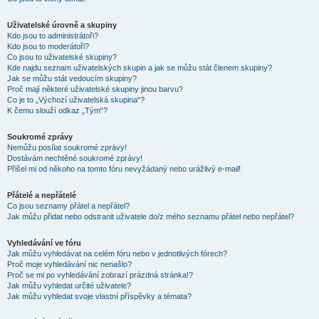
Uživatelské úrovně a skupiny
Kdo jsou to administrátoři?
Kdo jsou to moderátoři?
Co jsou to uživatelské skupiny?
Kde najdu seznam uživatelských skupin a jak se můžu stát členem skupiny?
Jak se můžu stát vedoucím skupiny?
Proč mají některé uživatelské skupiny jinou barvu?
Co je to „Výchozí uživatelská skupina“?
K čemu slouží odkaz „Tým“?
Soukromé zprávy
Nemůžu posílat soukromé zprávy!
Dostávám nechtěné soukromé zprávy!
Přišel mi od někoho na tomto fóru nevyžádaný nebo urážlivý e-mail!
Přátelé a nepřátelé
Co jsou seznamy přátel a nepřátel?
Jak můžu přidat nebo odstranit uživatele do/z mého seznamu přátel nebo nepřátel?
Vyhledávání ve fóru
Jak můžu vyhledávat na celém fóru nebo v jednotlivých fórech?
Proč moje vyhledávání nic nenašlo?
Proč se mi po vyhledávání zobrazí prázdná stránka!?
Jak můžu vyhledat určité uživatele?
Jak můžu vyhledat svoje vlastní příspěvky a témata?