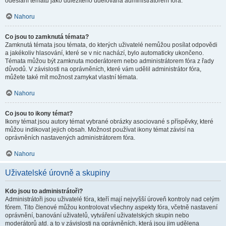
odeslání tématu jako důležitého udělována administrátorem fóra.
Nahoru
Co jsou to zamknutá témata?
Zamknutá témata jsou témata, do kterých uživatelé nemůžou posílat odpovědi
a jakékoliv hlasování, které se v nic nachází, bylo automaticky ukončeno.
Témata můžou být zamknuta moderátorem nebo administrátorem fóra z řady
důvodů. V závislosti na oprávněních, které vám udělil administrátor fóra,
můžete také mít možnost zamykat vlastní témata.
Nahoru
Co jsou to ikony témat?
Ikony témat jsou autory témat vybrané obrázky asociované s příspěvky, které
můžou indikovat jejich obsah. Možnost používat ikony témat závisí na
oprávněních nastavených administrátorem fóra.
Nahoru
Uživatelské úrovně a skupiny
Kdo jsou to administrátoři?
Administrátoři jsou uživatelé fóra, kteří mají nejvyšší úroveň kontroly nad celým
fórem. Tito členové můžou kontrolovat všechny aspekty fóra, včetně nastavení
oprávnění, banování uživatelů, vytváření uživatelských skupin nebo
moderátorů atd. a to v závislosti na oprávněních, která jsou jim udělena