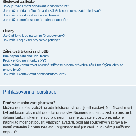
Sledování a záložky
Jaký je rozdíl mezi záložkami a sledováním?
Jak můžu přidat určité téma do záložek nebo téma začít sledovat?
Jak můžu začít sledovat určité fórum?
Jak můžu ukončit sledování témat nebo fór?
Přílohy
Jaké přílohy jsou na tomto fóru povoleny?
Jak můžu najít všechny svoje přílohy?
Záležitosti týkající se phpBB
Kdo napsal toto diskusní fórum?
Proč ve fóru není funkce XY?
Koho mám kontaktovat ohledně stížnosti a/nebo právních záležitostí týkajících se
tohoto fóra?
Jak můžu kontaktovat administrátora fóra?
Přihlašování a registrace
Proč se musím zaregistrovat?
Možná nemusíte, záleží na administrátorovi fóra, jestli nastaví, že uživatel musí
být přihlášen, aby mohl odesílat příspěvky. Nicméně registrací získáte přístup k
dalším funkcím, které nejsou pro nepřihlášené uživatele dostupné, jako je
například možnost použití vlastních avatarů, posílání soukromých zpráv a e-
mailů ostatním členům fóra atd. Registrace trvá jen chvíli a tak vám ji můžeme
doporučit.