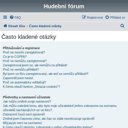
Hudební fórum
FAQ
Registrovat
Přihlásit se
H
Obsah fóra
Často kladené otázky
l
Často kladené otázky
e
d
Přihlašování a registrace
Proč se musím zaregistrovat?
a
Co je to COPPA?
t
Proč se nemůžu zaregistrovat?
Zaregistroval jsem se, ale nemůžu se přihlásit!
Proč se nemůžu přihlásit?
Byl jsem ve fóru zaregistrovaný, ale teď se nemůžu přihlásit?!
Zapomněl jsem heslo!
Proč se automaticky odhlašuji?
K čemu slouží funkce „Smazat cookies“?
Předvolby a nastavení uživatele
Jak můžu změnit svoje nastavení?
Jak můžu zabránit tomu, aby bylo moje uživatelské jméno zobrazeno na seznamu
uživatelů nacházejících se ve fóru?
Zobrazení časů není správné!
Změnil jsem časovou zónu, ale čas se stále nezobrazuje správně!
Můj jazyk není na seznamu!
K čemu slouží obrázky zobrazené u mého uživatelského jména?