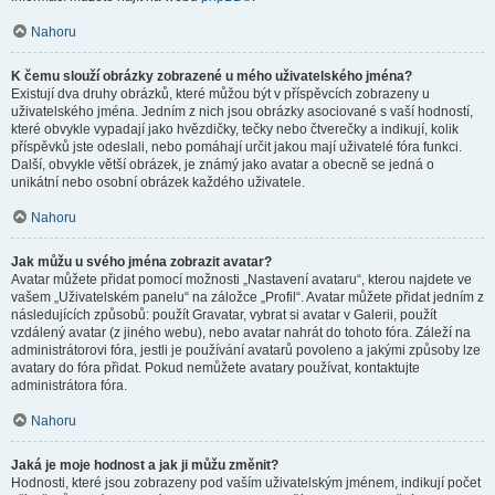
Nahoru
K čemu slouží obrázky zobrazené u mého uživatelského jména?
Existují dva druhy obrázků, které můžou být v příspěvcích zobrazeny u
uživatelského jména. Jedním z nich jsou obrázky asociované s vaší hodností,
které obvykle vypadají jako hvězdičky, tečky nebo čtverečky a indikují, kolik
příspěvků jste odeslali, nebo pomáhají určit jakou mají uživatelé fóra funkci.
Další, obvykle větší obrázek, je známý jako avatar a obecně se jedná o
unikátní nebo osobní obrázek každého uživatele.
Nahoru
Jak můžu u svého jména zobrazit avatar?
Avatar můžete přidat pomocí možnosti „Nastavení avataru“, kterou najdete ve
vašem „Uživatelském panelu“ na záložce „Profil“. Avatar můžete přidat jedním z
následujících způsobů: použít Gravatar, vybrat si avatar v Galerii, použít
vzdálený avatar (z jiného webu), nebo avatar nahrát do tohoto fóra. Záleží na
administrátorovi fóra, jestli je používání avatarů povoleno a jakými způsoby lze
avatary do fóra přidat. Pokud nemůžete avatary používat, kontaktujte
administrátora fóra.
Nahoru
Jaká je moje hodnost a jak ji můžu změnit?
Hodnosti, které jsou zobrazeny pod vaším uživatelským jménem, indikují počet