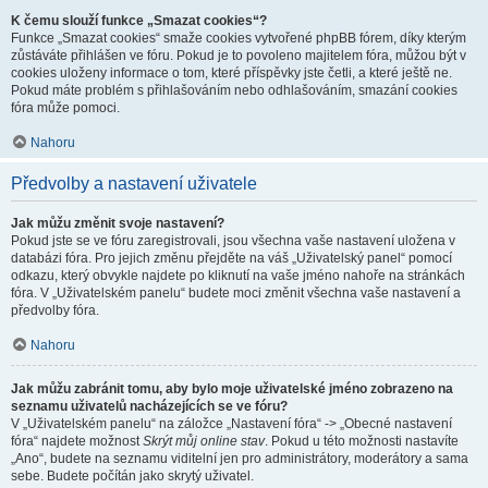
K čemu slouží funkce „Smazat cookies“?
Funkce „Smazat cookies“ smaže cookies vytvořené phpBB fórem, díky kterým
zůstáváte přihlášen ve fóru. Pokud je to povoleno majitelem fóra, můžou být v
cookies uloženy informace o tom, které příspěvky jste četli, a které ještě ne.
Pokud máte problém s přihlašováním nebo odhlašováním, smazání cookies
fóra může pomoci.
Nahoru
Předvolby a nastavení uživatele
Jak můžu změnit svoje nastavení?
Pokud jste se ve fóru zaregistrovali, jsou všechna vaše nastavení uložena v
databázi fóra. Pro jejich změnu přejděte na váš „Uživatelský panel“ pomocí
odkazu, který obvykle najdete po kliknutí na vaše jméno nahoře na stránkách
fóra. V „Uživatelském panelu“ budete moci změnit všechna vaše nastavení a
předvolby fóra.
Nahoru
Jak můžu zabránit tomu, aby bylo moje uživatelské jméno zobrazeno na
seznamu uživatelů nacházejících se ve fóru?
V „Uživatelském panelu“ na záložce „Nastavení fóra“ -> „Obecné nastavení
fóra“ najdete možnost
Skrýt můj online stav
. Pokud u této možnosti nastavíte
„Ano“, budete na seznamu viditelní jen pro administrátory, moderátory a sama
sebe. Budete počítán jako skrytý uživatel.