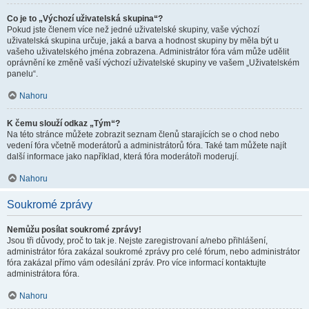
Co je to „Výchozí uživatelská skupina“?
Pokud jste členem více než jedné uživatelské skupiny, vaše výchozí
uživatelská skupina určuje, jaká a barva a hodnost skupiny by měla být u
vašeho uživatelského jména zobrazena. Administrátor fóra vám může udělit
oprávnění ke změně vaší výchozí uživatelské skupiny ve vašem „Uživatelském
panelu“.
Nahoru
K čemu slouží odkaz „Tým“?
Na této stránce můžete zobrazit seznam členů starajících se o chod nebo
vedení fóra včetně moderátorů a administrátorů fóra. Také tam můžete najít
další informace jako například, která fóra moderátoři moderují.
Nahoru
Soukromé zprávy
Nemůžu posílat soukromé zprávy!
Jsou tři důvody, proč to tak je. Nejste zaregistrovaní a/nebo přihlášení,
administrátor fóra zakázal soukromé zprávy pro celé fórum, nebo administrátor
fóra zakázal přímo vám odesílání zpráv. Pro více informací kontaktujte
administrátora fóra.
Nahoru