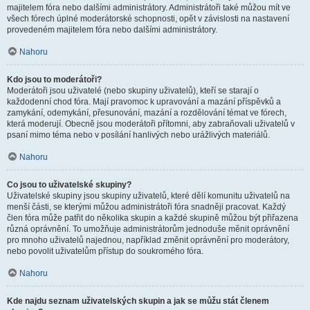
majitelem fóra nebo dalšími administrátory. Administrátoři také můžou mít ve
všech fórech úplné moderátorské schopnosti, opět v závislosti na nastavení
provedeném majitelem fóra nebo dalšími administrátory.
Nahoru
Kdo jsou to moderátoři?
Moderátoři jsou uživatelé (nebo skupiny uživatelů), kteří se starají o
každodenní chod fóra. Mají pravomoc k upravování a mazání příspěvků a
zamykání, odemykání, přesunování, mazání a rozdělování témat ve fórech,
která moderují. Obecně jsou moderátoři přítomni, aby zabraňovali uživatelů v
psaní mimo téma nebo v posílání hanlivých nebo urážlivých materiálů.
Nahoru
Co jsou to uživatelské skupiny?
Uživatelské skupiny jsou skupiny uživatelů, které dělí komunitu uživatelů na
menší části, se kterými můžou administrátoři fóra snadněji pracovat. Každý
člen fóra může patřit do několika skupin a každé skupině můžou být přiřazena
různá oprávnění. To umožňuje administrátorům jednoduše měnit oprávnění
pro mnoho uživatelů najednou, například změnit oprávnění pro moderátory,
nebo povolit uživatelům přístup do soukromého fóra.
Nahoru
Kde najdu seznam uživatelských skupin a jak se můžu stát členem