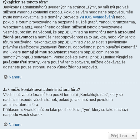
týkajících se tohoto fóra?
Jakýkoliv z administrátorů uvedených na stránce „Tým“, by měl být pro vaši
stížnost vhodnou kontaktní osobou. Pokud se vám nedostane odpovědi, měli
byste kontaktovat majitele domény (proveďte
WHOIS vyhledávání
) nebo,
pokud je fórum provozováno na bezplatné službě (např. Yahoo!, forumzdarma,
Webzdarma atd.), vedení nebo oddělení stížností tohoto provozovatele.
Vezměte, prosím, na vědomí, že phpBB Limited na tomto fóru
nemá absolutně
žádné pravomoci
a nemůže nést odpovědnost za to jak, kde, nebo kým je toto
fórum používáno. Nekontaktujte phpBB Limited v souvislosti s jakýmikoliv
právními záležitostmi (zastavení činnosti, odpovědnost, pomlouvačný komentář
atd.), které
nemají přímou souvislost
s webem phpBB.com, nebo se
samotným phpBB softwarem. Pokud pošlete e-mail phpBB Limited týkající se
jakákoliv třetí strany
, která používá tento software, můžete očekávat, že
dostanete pouze strohou, nebo vůbec žádnou odpověď.
Nahoru
Jak můžu kontaktovat administrátora fóra?
Všichni uživatelé fóra můžou použít formulář „Kontaktujte nás“, který se
nachází naspodu všech stránek, pokud je tato možnost povolena
administrátorem fóra.
Přihlášení uživatelé můžou také použít odkaz „Tým“, který se také nachází
naspodu všech stránek.
Nahoru
Přejít na