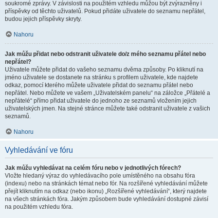
soukromé zprávy. V závislosti na použitém vzhledu můžou být zvýrazněny i
příspěvky od těchto uživatelů. Pokud přidáte uživatele do seznamu nepřátel,
budou jejich příspěvky skryty.
Nahoru
Jak můžu přidat nebo odstranit uživatele do/z mého seznamu přátel nebo
nepřátel?
Uživatele můžete přidat do vašeho seznamu dvěma způsoby. Po kliknutí na
jméno uživatele se dostanete na stránku s profilem uživatele, kde najdete
odkaz, pomocí kterého můžete uživatele přidat do seznamu přátel nebo
nepřátel. Nebo můžete ve vašem „Uživatelském panelu“ na záložce „Přátelé a
nepřátelé“ přímo přidat uživatele do jednoho ze seznamů vložením jejich
uživatelských jmen. Na stejné stránce můžete také odstranit uživatele z vašich
seznamů.
Nahoru
Vyhledávání ve fóru
Jak můžu vyhledávat na celém fóru nebo v jednotlivých fórech?
Vložte hledaný výraz do vyhledávacího pole umístěného na obsahu fóra
(indexu) nebo na stránkách témat nebo fór. Na rozšířené vyhledávání můžete
přejít kliknutím na odkaz (nebo ikonu) „Rozšířené vyhledávání“, který najdete
na všech stránkách fóra. Jakým způsobem bude vyhledávání dostupné závisí
na použitém vzhledu fóra.