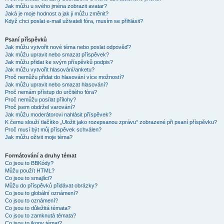
Jak můžu u svého jména zobrazit avatar?
Jaká je moje hodnost a jak ji můžu změnit?
Když chci poslat e-mail uživateli fóra, musím se přihlásit?
Psaní příspěvků
Jak můžu vytvořit nové téma nebo poslat odpověď?
Jak můžu upravit nebo smazat příspěvek?
Jak můžu přidat ke svým příspěvků podpis?
Jak můžu vytvořit hlasování/anketu?
Proč nemůžu přidat do hlasování více možností?
Jak můžu upravit nebo smazat hlasování?
Proč nemám přístup do určitého fóra?
Proč nemůžu posílat přílohy?
Proč jsem obdržel varování?
Jak můžu moderátorovi nahlásit příspěvek?
K čemu slouží tlačítko „Uložit jako rozepsanou zprávu“ zobrazené při psaní příspěvku?
Proč musí být můj příspěvek schválen?
Jak můžu oživit moje téma?
Formátování a druhy témat
Co jsou to BBKódy?
Můžu použít HTML?
Co jsou to smajlíci?
Můžu do příspěvků přidávat obrázky?
Co jsou to globální oznámení?
Co jsou to oznámení?
Co jsou to důležitá témata?
Co jsou to zamknutá témata?
Co jsou to ikony témat?