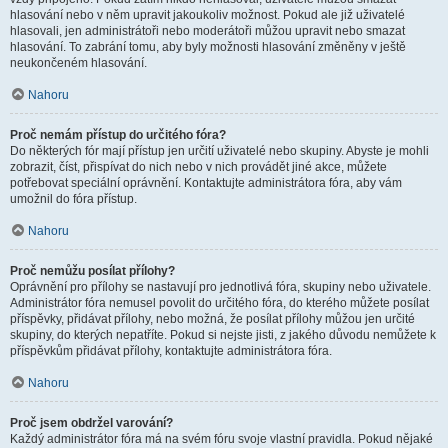
hlasování nebo v něm upravit jakoukoliv možnost. Pokud ale již uživatelé
hlasovali, jen administrátoři nebo moderátoři můžou upravit nebo smazat
hlasování. To zabrání tomu, aby byly možnosti hlasování změněny v ještě
neukončeném hlasování.
Nahoru
Proč nemám přístup do určitého fóra?
Do některých fór mají přístup jen určití uživatelé nebo skupiny. Abyste je mohli
zobrazit, číst, přispívat do nich nebo v nich provádět jiné akce, můžete
potřebovat speciální oprávnění. Kontaktujte administrátora fóra, aby vám
umožnil do fóra přístup.
Nahoru
Proč nemůžu posílat přílohy?
Oprávnění pro přílohy se nastavují pro jednotlivá fóra, skupiny nebo uživatele.
Administrátor fóra nemusel povolit do určitého fóra, do kterého můžete posílat
příspěvky, přidávat přílohy, nebo možná, že posílat přílohy můžou jen určité
skupiny, do kterých nepatříte. Pokud si nejste jisti, z jakého důvodu nemůžete k
příspěvkům přidávat přílohy, kontaktujte administrátora fóra.
Nahoru
Proč jsem obdržel varování?
Každý administrátor fóra má na svém fóru svoje vlastní pravidla. Pokud nějaké