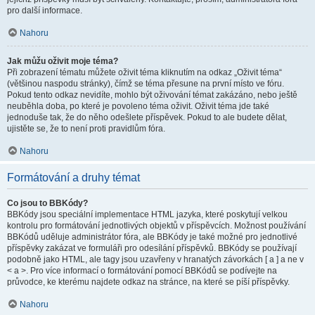
pro další informace.
Nahoru
Jak můžu oživit moje téma?
Při zobrazení tématu můžete oživit téma kliknutím na odkaz „Oživit téma“
(většinou naspodu stránky), čímž se téma přesune na první místo ve fóru.
Pokud tento odkaz nevidíte, mohlo být oživování témat zakázáno, nebo ještě
neuběhla doba, po které je povoleno téma oživit. Oživit téma jde také
jednoduše tak, že do něho odešlete příspěvek. Pokud to ale budete dělat,
ujistěte se, že to není proti pravidlům fóra.
Nahoru
Formátování a druhy témat
Co jsou to BBKódy?
BBKódy jsou speciální implementace HTML jazyka, které poskytují velkou
kontrolu pro formátování jednotlivých objektů v příspěvcích. Možnost používání
BBKódů uděluje administrátor fóra, ale BBKódy je také možné pro jednotlivé
příspěvky zakázat ve formuláři pro odesílání příspěvků. BBKódy se používají
podobně jako HTML, ale tagy jsou uzavřeny v hranatých závorkách [ a ] a ne v
< a >. Pro více informací o formátování pomocí BBKódů se podívejte na
průvodce, ke kterému najdete odkaz na stránce, na které se píší příspěvky.
Nahoru