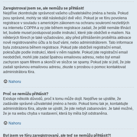
Zaregistroval jsem se, ale nemůžu se přihlásit!
Nejdříve zkontrolujte správnost vašeho uživatelského jména a hesla. Pokud
jsou správné, mohly se stát následující dvě věci. Pokud je ve fóru povolena
registrace v souladu s americkým zákonem na ochranu soukromí nezletilých
na internetu COPPA a vy jste během registrace zadali, že ještě nemáte třináct
let, budete muset postupovat podle instrukcí, které jste obdrželi e-mailem. Na
některých fórech je také vyžadováno, aby před přihlášením proběhla aktivace
nově registrovaného účtu a to buď vámi, nebo administrátorem. Tato informace
byla zobrazena během registrace. Pokud jste obdrželi registrační email,
pokračujte podle instrukcí, které v něm najdete. Pokud jste registrační email
neobdrželi, mohli jste zadat špatnou emailovou adresu, nebo byl email
zachycen spam filtrem a skončil ve složce se spamy. Pokud jste si jistí, že jste
zadali správnou emailovou adresu, zkuste s prosbou o pomoc kontaktovat
administrátora fóra.
Nahoru
Proč se nemůžu přihlásit?
Existuje několik důvodů, proč k tomu může dojít. Nejdříve se ujistěte, že
zadáváte správné uživatelské jméno a heslo. Pokud tomu tak je, kontaktujte
administrátora fóra, abyste se ujistili, že jste nebyli zabanováni. Je také možné,
že je na webu chyba v nastavení, která by měla být odstraněna.
Nahoru
Byl jsem ve fóru zaregistrovaný, ale teď se nemůžu přihlásit?!