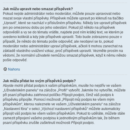
Jak můžu upravit nebo smazat příspěvek?
Pokud nejste administrátor nebo moderátor, můžete pouze upravovat nebo
mazat svoje vlastní příspěvky. Příspěvek můžete upravit po kliknutí na tlačítko
„Upravit“, které se nachází v příslušném příspěvku. Někdy lze upravit příspěvek
jen po omezenou dobu po jeho odeslání. Pokud již někdo na příspěvek
odpověděl a vy se do tématu vrátíte, najdete pod ním krátký text, ve kterém je
uvedeno kolikrát a kdy jste příspěvek upravili. Toto bude zobrazeno pouze v
případě, že někdo do tématu pošle odpověď, ale neobjeví se to, pokud
moderátor nebo administrátor upraví příspěvek, ačkoli ti mohou zanechat na
základě vlastního uvážení vzkaz, proč příspěvek upravili. Vezměte prosím na
vědomí, že normální uživatelé nemůžou smazat příspěvek, když k němu někdo
pošle odpověď.
Nahoru
Jak můžu přidat ke svým příspěvků podpis?
Abyste mohli přidat podpis k vašim příspěvkům, musíte ho nejdřív ve vašem
„Uživatelském panelu“ na záložce „Profil“ vytvořit. Jakmile ho vytvoříte, můžete
při psaní příspěvku zatrhnout políčko
Připojit podpis
, čímž váš podpis k
příspěvku připojíte. Pomocí možnosti „Připojit můj podpis ke všem mým
příspěvkům“, kterou naleznete ve vašem „Uživatelském panelu“ na záložce
„Nastavení fóra“ v sekci „Výchozí nastavení příspěvků“ můžete automaticky
připojit váš podpis ke všem vašim příspěvkům. Pokud to uděláte, můžete stále
zamezit připojení vašeho podpisu k jednotlivým příspěvkům tak, že během
psaní příspěvku zrušíte zaškrtnutí možnosti
Připojit podpis
.