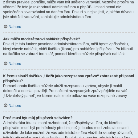
z těchto pravidel porušíte, může vám být uděleno varování. Vezměte prosím na
vědomí, že toto je rozhodnutí administrátora a phpBB Limited nemá nic
společného s varováními na daném fóru. Pokud si nejste jisti, z jakého důvodu
jste obdrželi varování, kontaktujte administrátora fóra.
Nahoru
Jak můžu moderátorovi nahlásit příspěvek?
Pokud je tato funkce povolena administrátorem fóra, měli byste v příspěvku,
který chcete nahlásit, vidět tlačítko (ikonu) pro nahlášení příspěvku. Po kliknutí
na tlačítko se zobrazí formulář, pomocí kterého můžete příspěvek nahlásit.
Nahoru
K čemu slouží tlačítko „Uložit jako rozepsanou zprávu“ zobrazené při psaní
příspěvku?
Pomocí tohoto tlačítka můžete uložit rozepsanou zprávu, abyste ji mohli
dokončit a odeslat později. Pro načtení rozepsaných zpráv přejděte na váš
„Uživatelský panel“, ve kterém naleznete odkaz na vaše rozepsané zprávy.
Nahoru
Proč musí být můj příspěvek schválen?
Administrátor fóra se mohl rozhodnout, že příspěvky ve fóru, do kterého
přispíváte, musí být prohlédnuty předtím, než je budou moci zobrazit ostatní
uživatelé. Je také možné, že vás administrátor fóra vložil do skupiny uživatelů,
jejichž příspěvky musí být schváleny. Kontaktujte, prosím, administrátora fóra