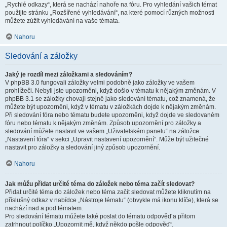
„Rychlé odkazy“, která se nachází nahoře na fóru. Pro vyhledání vašich témat
použijte stránku „Rozšířené vyhledávání“, na které pomocí různých možnosti
můžete zúžit vyhledávání na vaše témata.
Nahoru
Sledování a záložky
Jaký je rozdíl mezi záložkami a sledováním?
V phpBB 3.0 fungovali záložky velmi podobně jako záložky ve vašem
prohlížeči. Nebyli jste upozorněni, když došlo v tématu k nějakým změnám. V
phpBB 3.1 se záložky chovají stejně jako sledování tématu, což znamená, že
můžete být upozorněni, když v tématu v záložkách dojde k nějakým změnám.
Při sledování fóra nebo tématu budete upozorněni, když dojde ve sledovaném
fóru nebo tématu k nějakým změnám. Způsob upozornění pro záložky a
sledování můžete nastavit ve vašem „Uživatelském panelu“ na záložce
„Nastavení fóra“ v sekci „Upravit nastavení upozornění“. Může být užitečné
nastavit pro záložky a sledování jiný způsob upozornění.
Nahoru
Jak můžu přidat určité téma do záložek nebo téma začít sledovat?
Přidat určité téma do záložek nebo téma začít sledovat můžete kliknutím na
příslušný odkaz v nabídce „Nástroje tématu“ (obvykle má ikonu klíče), která se
nachází nad a pod tématem.
Pro sledování tématu můžete také poslat do tématu odpověď a přitom
zatrhnout políčko „Upozornit mě, když někdo pošle odpověď“.