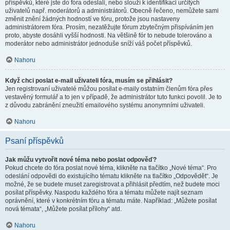
příspěvků, které jste do fóra odeslali, nebo slouží k identifikaci určitých
uživatelů např. moderátorů a administrátorů. Obecně řečeno, nemůžete sami
změnit znění žádných hodností ve fóru, protože jsou nastaveny
administrátorem fóra. Prosím, nezatěžujte fórum zbytečným přispíváním jen
proto, abyste dosáhli vyšší hodnosti. Na většině fór to nebude tolerováno a
moderátor nebo administrátor jednoduše sníží váš počet příspěvků.
Nahoru
Když chci poslat e-mail uživateli fóra, musím se přihlásit?
Jen registrovaní uživatelé můžou posílat e-maily ostatním členům fóra přes
vestavěný formulář a to jen v případě, že administrátor tuto funkci povolil. Je to
z důvodu zabránění zneužití emailového systému anonymními uživateli.
Nahoru
Psaní příspěvků
Jak můžu vytvořit nové téma nebo poslat odpověď?
Pokud chcete do fóra poslat nové téma, klikněte na tlačítko „Nové téma“. Pro
odeslání odpovědi do existujícího tématu klikněte na tlačítko „Odpovědět“. Je
možné, že se budete muset zaregistrovat a přihlásit předtím, než budete moci
posílat příspěvky. Naspodu každého fóra a tématu můžete najít seznam
oprávnění, které v konkrétním fóru a tématu máte. Například: „Můžete posílat
nová témata“, „Můžete posílat přílohy“ atd.
Nahoru