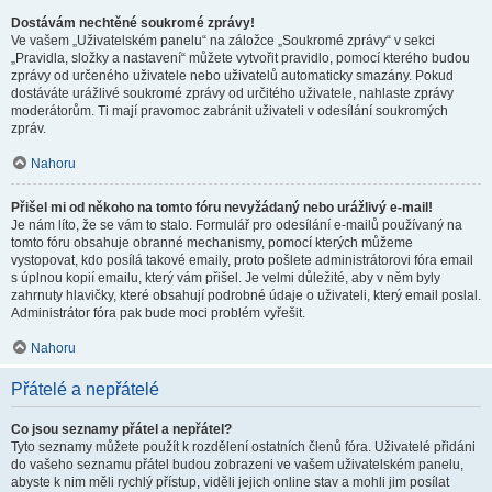
Dostávám nechtěné soukromé zprávy!
Ve vašem „Uživatelském panelu“ na záložce „Soukromé zprávy“ v sekci
„Pravidla, složky a nastavení“ můžete vytvořit pravidlo, pomocí kterého budou
zprávy od určeného uživatele nebo uživatelů automaticky smazány. Pokud
dostáváte urážlivé soukromé zprávy od určitého uživatele, nahlaste zprávy
moderátorům. Ti mají pravomoc zabránit uživateli v odesílání soukromých
zpráv.
Nahoru
Přišel mi od někoho na tomto fóru nevyžádaný nebo urážlivý e-mail!
Je nám líto, že se vám to stalo. Formulář pro odesílání e-mailů používaný na
tomto fóru obsahuje obranné mechanismy, pomocí kterých můžeme
vystopovat, kdo posílá takové emaily, proto pošlete administrátorovi fóra email
s úplnou kopií emailu, který vám přišel. Je velmi důležité, aby v něm byly
zahrnuty hlavičky, které obsahují podrobné údaje o uživateli, který email poslal.
Administrátor fóra pak bude moci problém vyřešit.
Nahoru
Přátelé a nepřátelé
Co jsou seznamy přátel a nepřátel?
Tyto seznamy můžete použít k rozdělení ostatních členů fóra. Uživatelé přidáni
do vašeho seznamu přátel budou zobrazeni ve vašem uživatelském panelu,
abyste k nim měli rychlý přístup, viděli jejich online stav a mohli jim posílat