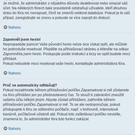
Je možné, že administrátor z nějakého důvodu deaktivoval nebo smazal váš
účet. Na některých fórech také pravidelně odstraňují uživatele, kteří dlouhou
dobu do fóra nic nenapsali, čímž se zmenší velikost databáze. Pokud je to váš
případ, zaregistrujte se znovu a pokuste se více zapojit do diskuzí.
Nahoru
Zapomněl jsem heslo!
Nepropadejte panice! Vaše původní heslo nelze sice získat zpět, ale můžete
ho jednoduše resetovat. Přejděte na přihlašovací stránku a klikněte na odkaz
Zapomněl/a jsem heslo
. Postupujte podle instrukcí a brzy se opět budete moci
přihlásit.
Pokud nebudete moci resetovat vaše heslo, kontaktujte administrátora fóra.
Nahoru
Proč se automaticky odhlašuji?
Pokud nezatrhnete během přihlašování políčko
Zapamatovat si mě
zůstanete
na fóru přihlášen jen po přednastavený čas. To slouží k zabránění zneužití
vašeho účtu někým jiným. Abyste zůstali přihlášeni, zatrhněte během
přihlašování políčko
Zapamatovat si mě
. To se ale nedoporučuje, pokud
přistupujete k fóru ze sdíleného počítače, např. v knihovně, internetové
kavárně, počítačové učebně atd. Pokud toto zaškrtávací políčko nevidíte,
znamená to, že administrátor fóra tuto funkci zakázal.
Nahoru