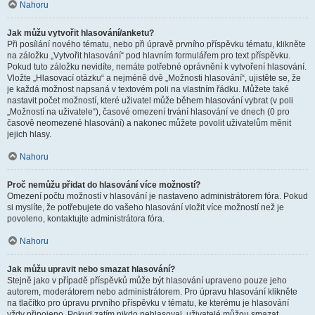
Nahoru
Jak můžu vytvořit hlasování/anketu?
Při posílání nového tématu, nebo při úpravě prvního příspěvku tématu, klikněte
na záložku „Vytvořit hlasování“ pod hlavním formulářem pro text příspěvku.
Pokud tuto záložku nevidíte, nemáte potřebné oprávnění k vytvoření hlasování.
Vložte „Hlasovací otázku“ a nejméně dvě „Možnosti hlasování“, ujistěte se, že
je každá možnost napsaná v textovém poli na vlastním řádku. Můžete také
nastavit počet možností, které uživatel může během hlasování vybrat (v poli
„Možností na uživatele“), časové omezení trvání hlasování ve dnech (0 pro
časově neomezené hlasování) a nakonec můžete povolit uživatelům měnit
jejich hlasy.
Nahoru
Proč nemůžu přidat do hlasování více možností?
Omezení počtu možností v hlasování je nastaveno administrátorem fóra. Pokud
si myslíte, že potřebujete do vašeho hlasování vložit více možností než je
povoleno, kontaktujte administrátora fóra.
Nahoru
Jak můžu upravit nebo smazat hlasování?
Stejně jako v případě příspěvků může být hlasování upraveno pouze jeho
autorem, moderátorem nebo administrátorem. Pro úpravu hlasování klikněte
na tlačítko pro úpravu prvního příspěvku v tématu, ke kterému je hlasování
vždy připojeno. Pokud zatím nikdo nehlasoval, uživatelé můžou smazat