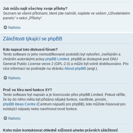
Jak můžu najít všechny svoje přílohy?
Seznam se všemi přílohami, které jste nahráli, najdete ve vašem „Uživatelském
panelu“ v sekci „Přílohy“.
Nahoru
Záležitosti týkající se phpBB
Kdo napsal toto diskusní fórum?
Tento software (v jeho nemodifikované podobě) byl vytvořen, zveřejněn a
chráněn autorskými právy
phpBB Limited
. phpBB je dostupné pod GNU
General Public License verze 2 (GPL-2.0) a může být volně distribuováno. Pro
více informací se podívejte na stránku
About phpBB
(angl.).
Nahoru
Proč ve fóru není funkce XY?
Tento software byl napsán a je licencován přes phpBB Limited. Pokud věříte,
že by do něho měla být přidána nějaká funkce, navštivte, prosím,
phpBB Ideas Centre
(Centrum nápadů pro phpBB), kde můžete hlasovat pro
existující nápady nebo navrhnout nové funkce.
Nahoru
Koho mám kontaktovat ohledně stížnosti a/nebo právních záležitostí