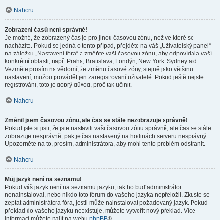
Nahoru
Zobrazení časů není správné!
Je možné, že zobrazený čas je pro jinou časovou zónu, než ve které se
nacházíte. Pokud se jedná o tento případ, přejděte na váš „Uživatelský panel“
na záložku „Nastavení fóra“ a změňte vaši časovou zónu, aby odpovídala vaší
konkrétní oblasti, např. Praha, Bratislava, Londýn, New York, Sydney atd.
Vezměte prosím na vědomí, že změnu časové zóny, stejně jako většinu
nastavení, můžou provádět jen zaregistrovaní uživatelé. Pokud ještě nejste
registrováni, toto je dobrý důvod, proč tak učinit.
Nahoru
Změnil jsem časovou zónu, ale čas se stále nezobrazuje správně!
Pokud jste si jisti, že jste nastavili vaši časovou zónu správně, ale čas se stále
zobrazuje nesprávně, pak je čas nastavený na hodinách serveru nesprávný.
Upozorněte na to, prosím, administrátora, aby mohl tento problém odstranit.
Nahoru
Můj jazyk není na seznamu!
Pokud váš jazyk není na seznamu jazyků, tak ho buď administrátor
nenainstaloval, nebo nikdo toto fórum do vašeho jazyka nepřeložil. Zkuste se
zeptat administrátora fóra, jestli může nainstalovat požadovaný jazyk. Pokud
překlad do vašeho jazyku neexistuje, můžete vytvořit nový překlad. Více
informací můžete najít na webu
phpBB
®.