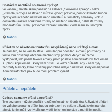
Dostávám nechtěné soukromé zprávy!
Ve vašem „Uživatelském panelu“ na záložce „Soukromé zprávy“ v sekci
„Pravidla, složky a nastavení“ můžete vytvořit pravidlo, pomocí kterého budou
zprávy od určeného uživatele nebo uživatelů automaticky smazány. Pokud
dostáváte urážlivé soukromé zprávy od určitého uživatele, nahlaste zprávy
moderátorům. Ti mají pravomoc zabránit uživateli v odesílání soukromých
zpráv.
Nahoru
Přišel mi od někoho na tomto fóru nevyžádaný nebo urážlivý e-mail!
Je nám líto, že se vám to stalo. Formulář pro odesílání e-mailů používaný na
tomto fóru obsahuje obranné mechanismy, pomocí kterých můžeme
vystopovat, kdo posílá takové emaily, proto pošlete administrátorovi fóra email
s úplnou kopií emailu, který vám přišel. Je velmi důležité, aby v něm byly
zahrnuty hlavičky, které obsahují podrobné údaje o uživateli, který email poslal.
Administrátor fóra pak bude moci problém vyřešit.
Nahoru
Přátelé a nepřátelé
Co jsou seznamy přátel a nepřátel?
Tyto seznamy můžete použít k rozdělení ostatních členů fóra. Uživatelé přidáni
do vašeho seznamu přátel budou zobrazeni ve vašem uživatelském panelu,
abyste k nim měli rychlý přístup, viděli jejich online stav a mohli jim posílat