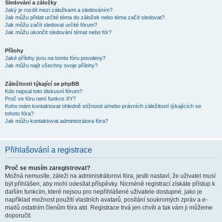
Sledování a záložky
Jaký je rozdíl mezi záložkami a sledováním?
Jak můžu přidat určité téma do záložek nebo téma začít sledovat?
Jak můžu začít sledovat určité fórum?
Jak můžu ukončit sledování témat nebo fór?
Přílohy
Jaké přílohy jsou na tomto fóru povoleny?
Jak můžu najít všechny svoje přílohy?
Záležitosti týkající se phpBB
Kdo napsal toto diskusní fórum?
Proč ve fóru není funkce XY?
Koho mám kontaktovat ohledně stížnosti a/nebo právních záležitostí týkajících se
tohoto fóra?
Jak můžu kontaktovat administrátora fóra?
Přihlašování a registrace
Proč se musím zaregistrovat?
Možná nemusíte, záleží na administrátorovi fóra, jestli nastaví, že uživatel musí
být přihlášen, aby mohl odesílat příspěvky. Nicméně registrací získáte přístup k
dalším funkcím, které nejsou pro nepřihlášené uživatele dostupné, jako je
například možnost použití vlastních avatarů, posílání soukromých zpráv a e-
mailů ostatním členům fóra atd. Registrace trvá jen chvíli a tak vám ji můžeme
doporučit.