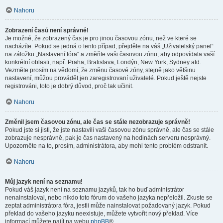
Nahoru
Zobrazení časů není správné!
Je možné, že zobrazený čas je pro jinou časovou zónu, než ve které se
nacházíte. Pokud se jedná o tento případ, přejděte na váš „Uživatelský panel“
na záložku „Nastavení fóra“ a změňte vaši časovou zónu, aby odpovídala vaší
konkrétní oblasti, např. Praha, Bratislava, Londýn, New York, Sydney atd.
Vezměte prosím na vědomí, že změnu časové zóny, stejně jako většinu
nastavení, můžou provádět jen zaregistrovaní uživatelé. Pokud ještě nejste
registrováni, toto je dobrý důvod, proč tak učinit.
Nahoru
Změnil jsem časovou zónu, ale čas se stále nezobrazuje správně!
Pokud jste si jisti, že jste nastavili vaši časovou zónu správně, ale čas se stále
zobrazuje nesprávně, pak je čas nastavený na hodinách serveru nesprávný.
Upozorněte na to, prosím, administrátora, aby mohl tento problém odstranit.
Nahoru
Můj jazyk není na seznamu!
Pokud váš jazyk není na seznamu jazyků, tak ho buď administrátor
nenainstaloval, nebo nikdo toto fórum do vašeho jazyka nepřeložil. Zkuste se
zeptat administrátora fóra, jestli může nainstalovat požadovaný jazyk. Pokud
překlad do vašeho jazyku neexistuje, můžete vytvořit nový překlad. Více
informací můžete najít na webu
phpBB
®.