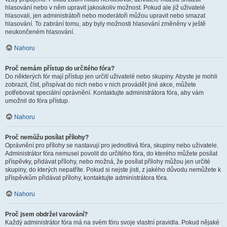
hlasování nebo v něm upravit jakoukoliv možnost. Pokud ale již uživatelé
hlasovali, jen administrátoři nebo moderátoři můžou upravit nebo smazat
hlasování. To zabrání tomu, aby byly možnosti hlasování změněny v ještě
neukončeném hlasování.
Nahoru
Proč nemám přístup do určitého fóra?
Do některých fór mají přístup jen určití uživatelé nebo skupiny. Abyste je mohli
zobrazit, číst, přispívat do nich nebo v nich provádět jiné akce, můžete
potřebovat speciální oprávnění. Kontaktujte administrátora fóra, aby vám
umožnil do fóra přístup.
Nahoru
Proč nemůžu posílat přílohy?
Oprávnění pro přílohy se nastavují pro jednotlivá fóra, skupiny nebo uživatele.
Administrátor fóra nemusel povolit do určitého fóra, do kterého můžete posílat
příspěvky, přidávat přílohy, nebo možná, že posílat přílohy můžou jen určité
skupiny, do kterých nepatříte. Pokud si nejste jisti, z jakého důvodu nemůžete k
příspěvkům přidávat přílohy, kontaktujte administrátora fóra.
Nahoru
Proč jsem obdržel varování?
Každý administrátor fóra má na svém fóru svoje vlastní pravidla. Pokud nějaké