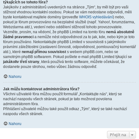
týkajících se tohoto fóra?
Jakýkoliv z administrátorů uvedených na stránce „Tým“, by měl být pro vaši
stížnost vhodnou kontaktní osobou. Pokud se vám nedostane odpovědi, měli
byste kontaktovat majitele domény (proveďte
WHOIS vyhledávání
) nebo,
pokud je fórum provozováno na bezplatné službě (např. Yahoo!, forumzdarma,
Webzdarma atd.), vedení nebo oddělení stížností tohoto provozovatele.
Vezměte, prosím, na vědomí, že phpBB Limited na tomto fóru
nemá absolutně
žádné pravomoci
a nemůže nést odpovědnost za to jak, kde, nebo kým je toto
fórum používáno. Nekontaktujte phpBB Limited v souvislosti s jakýmikoliv
právními záležitostmi (zastavení činnosti, odpovědnost, pomlouvačný komentář
atd.), které
nemají přímou souvislost
s webem phpBB.com, nebo se
samotným phpBB softwarem. Pokud pošlete e-mail phpBB Limited týkající se
jakákoliv třetí strany
, která používá tento software, můžete očekávat, že
dostanete pouze strohou, nebo vůbec žádnou odpověď.
Nahoru
Jak můžu kontaktovat administrátora fóra?
Všichni uživatelé fóra můžou použít formulář „Kontaktujte nás“, který se
nachází naspodu všech stránek, pokud je tato možnost povolena
administrátorem fóra.
Přihlášení uživatelé můžou také použít odkaz „Tým“, který se také nachází
naspodu všech stránek.
Nahoru
Přejít na