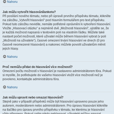
Nahoru
Jak můžu vytvořit hlasování/anketu?
Při posílání nového tématu, nebo při úpravě prvního příspěvku tématu, klikněte
na záložku „Vytvořit hlasování“ pod hlavním formulářem pro text příspěvku.
Pokud tuto záložku nevidíte, nemáte potřebné oprávnění k vytvoření hlasování.
Vložte „Hlasovací otázku“ a nejméně dvě „Možnosti hlasování“, ujistěte se, že
je každá možnost napsaná v textovém poli na vlastním řádku. Můžete také
nastavit počet možností, které uživatel může během hlasování vybrat (v poli
„Možností na uživatele“), časové omezení trvání hlasování ve dnech (0 pro
časově neomezené hlasování) a nakonec můžete povolit uživatelům měnit
jejich hlasy.
Nahoru
Proč nemůžu přidat do hlasování více možností?
Omezení počtu možností v hlasování je nastaveno administrátorem fóra. Pokud
si myslíte, že potřebujete do vašeho hlasování vložit více možností než je
povoleno, kontaktujte administrátora fóra.
Nahoru
Jak můžu upravit nebo smazat hlasování?
Stejně jako v případě příspěvků může být hlasování upraveno pouze jeho
autorem, moderátorem nebo administrátorem. Pro úpravu hlasování klikněte
na tlačítko pro úpravu prvního příspěvku v tématu, ke kterému je hlasování
vždy připojeno. Pokud zatím nikdo nehlasoval, uživatelé můžou smazat