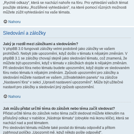
„Rychlé odkazy“, která se nachází nahoře na fóru. Pro vyhledání vašich témat
použijte stránku „Rozšířené vyhledávání“, na které pomocí různých možnosti
můžete zúžit vyhledávání na vaše témata.
Nahoru
Sledování a záložky
Jaký je rozdíl mezi záložkami a sledováním?
V phpBB 3.0 fungovali záložky velmi podobně jako záložky ve vašem
prohlížeči. Nebyli jste upozorněni, když došlo v tématu k nějakým změnám. V
phpBB 3.1 se záložky chovají stejně jako sledování tématu, což znamená, že
můžete být upozorněni, když v tématu v záložkách dojde k nějakým změnám.
Při sledování fóra nebo tématu budete upozorněni, když dojde ve sledovaném
fóru nebo tématu k nějakým změnám. Způsob upozornění pro záložky a
sledování můžete nastavit ve vašem „Uživatelském panelu“ na záložce
„Nastavení fóra“ v sekci „Upravit nastavení upozornění“. Může být užitečné
nastavit pro záložky a sledování jiný způsob upozornění.
Nahoru
Jak můžu přidat určité téma do záložek nebo téma začít sledovat?
Přidat určité téma do záložek nebo téma začít sledovat můžete kliknutím na
příslušný odkaz v nabídce „Nástroje tématu“ (obvykle má ikonu klíče), která se
nachází nad a pod tématem.
Pro sledování tématu můžete také poslat do tématu odpověď a přitom
zatrhnout políčko „Upozornit mě, když někdo pošle odpověď“.