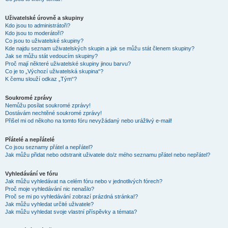
Uživatelské úrovně a skupiny
Kdo jsou to administrátoři?
Kdo jsou to moderátoři?
Co jsou to uživatelské skupiny?
Kde najdu seznam uživatelských skupin a jak se můžu stát členem skupiny?
Jak se můžu stát vedoucím skupiny?
Proč mají některé uživatelské skupiny jinou barvu?
Co je to „Výchozí uživatelská skupina“?
K čemu slouží odkaz „Tým“?
Soukromé zprávy
Nemůžu posílat soukromé zprávy!
Dostávám nechtěné soukromé zprávy!
Přišel mi od někoho na tomto fóru nevyžádaný nebo urážlivý e-mail!
Přátelé a nepřátelé
Co jsou seznamy přátel a nepřátel?
Jak můžu přidat nebo odstranit uživatele do/z mého seznamu přátel nebo nepřátel?
Vyhledávání ve fóru
Jak můžu vyhledávat na celém fóru nebo v jednotlivých fórech?
Proč moje vyhledávání nic nenašlo?
Proč se mi po vyhledávání zobrazí prázdná stránka!?
Jak můžu vyhledat určité uživatele?
Jak můžu vyhledat svoje vlastní příspěvky a témata?