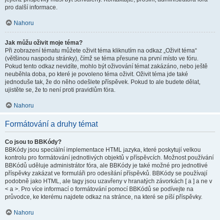
pro další informace.
Nahoru
Jak můžu oživit moje téma?
Při zobrazení tématu můžete oživit téma kliknutím na odkaz „Oživit téma“
(většinou naspodu stránky), čímž se téma přesune na první místo ve fóru.
Pokud tento odkaz nevidíte, mohlo být oživování témat zakázáno, nebo ještě
neuběhla doba, po které je povoleno téma oživit. Oživit téma jde také
jednoduše tak, že do něho odešlete příspěvek. Pokud to ale budete dělat,
ujistěte se, že to není proti pravidlům fóra.
Nahoru
Formátování a druhy témat
Co jsou to BBKódy?
BBKódy jsou speciální implementace HTML jazyka, které poskytují velkou
kontrolu pro formátování jednotlivých objektů v příspěvcích. Možnost používání
BBKódů uděluje administrátor fóra, ale BBKódy je také možné pro jednotlivé
příspěvky zakázat ve formuláři pro odesílání příspěvků. BBKódy se používají
podobně jako HTML, ale tagy jsou uzavřeny v hranatých závorkách [ a ] a ne v
< a >. Pro více informací o formátování pomocí BBKódů se podívejte na
průvodce, ke kterému najdete odkaz na stránce, na které se píší příspěvky.
Nahoru