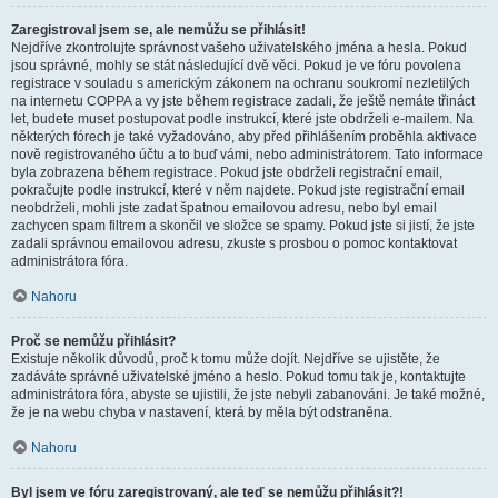
Zaregistroval jsem se, ale nemůžu se přihlásit!
Nejdříve zkontrolujte správnost vašeho uživatelského jména a hesla. Pokud
jsou správné, mohly se stát následující dvě věci. Pokud je ve fóru povolena
registrace v souladu s americkým zákonem na ochranu soukromí nezletilých
na internetu COPPA a vy jste během registrace zadali, že ještě nemáte třináct
let, budete muset postupovat podle instrukcí, které jste obdrželi e-mailem. Na
některých fórech je také vyžadováno, aby před přihlášením proběhla aktivace
nově registrovaného účtu a to buď vámi, nebo administrátorem. Tato informace
byla zobrazena během registrace. Pokud jste obdrželi registrační email,
pokračujte podle instrukcí, které v něm najdete. Pokud jste registrační email
neobdrželi, mohli jste zadat špatnou emailovou adresu, nebo byl email
zachycen spam filtrem a skončil ve složce se spamy. Pokud jste si jistí, že jste
zadali správnou emailovou adresu, zkuste s prosbou o pomoc kontaktovat
administrátora fóra.
Nahoru
Proč se nemůžu přihlásit?
Existuje několik důvodů, proč k tomu může dojít. Nejdříve se ujistěte, že
zadáváte správné uživatelské jméno a heslo. Pokud tomu tak je, kontaktujte
administrátora fóra, abyste se ujistili, že jste nebyli zabanováni. Je také možné,
že je na webu chyba v nastavení, která by měla být odstraněna.
Nahoru
Byl jsem ve fóru zaregistrovaný, ale teď se nemůžu přihlásit?!