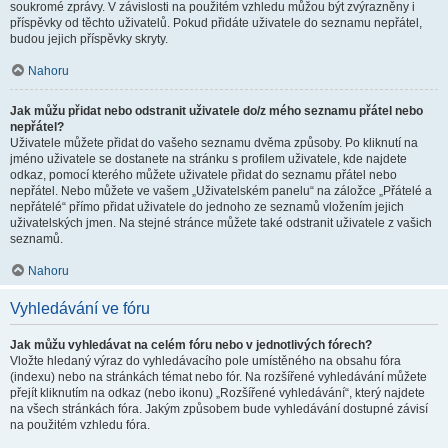
soukromé zprávy. V závislosti na použitém vzhledu můžou být zvýrazněny i
příspěvky od těchto uživatelů. Pokud přidáte uživatele do seznamu nepřátel,
budou jejich příspěvky skryty.
Nahoru
Jak můžu přidat nebo odstranit uživatele do/z mého seznamu přátel nebo
nepřátel?
Uživatele můžete přidat do vašeho seznamu dvěma způsoby. Po kliknutí na
jméno uživatele se dostanete na stránku s profilem uživatele, kde najdete
odkaz, pomocí kterého můžete uživatele přidat do seznamu přátel nebo
nepřátel. Nebo můžete ve vašem „Uživatelském panelu“ na záložce „Přátelé a
nepřátelé“ přímo přidat uživatele do jednoho ze seznamů vložením jejich
uživatelských jmen. Na stejné stránce můžete také odstranit uživatele z vašich
seznamů.
Nahoru
Vyhledávání ve fóru
Jak můžu vyhledávat na celém fóru nebo v jednotlivých fórech?
Vložte hledaný výraz do vyhledávacího pole umístěného na obsahu fóra
(indexu) nebo na stránkách témat nebo fór. Na rozšířené vyhledávání můžete
přejít kliknutím na odkaz (nebo ikonu) „Rozšířené vyhledávání“, který najdete
na všech stránkách fóra. Jakým způsobem bude vyhledávání dostupné závisí
na použitém vzhledu fóra.