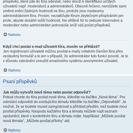
příspěvků, které jste do fóra odeslali, nebo slouží k identifikaci určitých
uživatelů např. moderátorů a administrátorů. Obecně řečeno, nemůžete sami
změnit znění žádných hodností ve fóru, protože jsou nastaveny
administrátorem fóra. Prosím, nezatěžujte fórum zbytečným přispíváním jen
proto, abyste dosáhli vyšší hodnosti. Na většině fór to nebude tolerováno a
moderátor nebo administrátor jednoduše sníží váš počet příspěvků.
Nahoru
Když chci poslat e-mail uživateli fóra, musím se přihlásit?
Jen registrovaní uživatelé můžou posílat e-maily ostatním členům fóra přes
vestavěný formulář a to jen v případě, že administrátor tuto funkci povolil. Je to
z důvodu zabránění zneužití emailového systému anonymními uživateli.
Nahoru
Psaní příspěvků
Jak můžu vytvořit nové téma nebo poslat odpověď?
Pokud chcete do fóra poslat nové téma, klikněte na tlačítko „Nové téma“. Pro
odeslání odpovědi do existujícího tématu klikněte na tlačítko „Odpovědět“. Je
možné, že se budete muset zaregistrovat a přihlásit předtím, než budete moci
posílat příspěvky. Naspodu každého fóra a tématu můžete najít seznam
oprávnění, které v konkrétním fóru a tématu máte. Například: „Můžete posílat
nová témata“, „Můžete posílat přílohy“ atd.
Nahoru