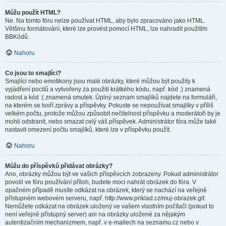
Můžu použít HTML?
Ne. Na tomto fóru nelze používat HTML, aby bylo zpracováno jako HTML.
Většinu formátování, které lze provést pomocí HTML, lze nahradit použitím
BBKódů.
Nahoru
Co jsou to smajlíci?
Smajlíci nebo emotikony jsou malé obrázky, které můžou být použity k
vyjádření pocitů a vytvořeny za použití krátkého kódu, např. kód :) znamená
radost a kód :( znamená smutek. Úplný seznam smajlíků najdete na formuláři,
na kterém se tvoří zprávy a příspěvky. Pokuste se nepoužívat smajlíky v příliš
velkém počtu, protože můžou způsobit nečitelnost příspěvku a moderátoři by je
mohli odstranit, nebo smazat celý váš příspěvek. Administrátor fóra může také
nastavit omezení počtu smajlíků, které lze v příspěvku použít.
Nahoru
Můžu do příspěvků přidávat obrázky?
Ano, obrázky můžou být ve vašich příspěvcích zobrazeny. Pokud administrátor
povolil ve fóru používání příloh, budete moci nahrát obrázek do fóra. V
opačném případě musíte odkázat na obrázek, který se nachází na veřejně
přístupném webovém serveru, např. http://www.priklad.cz/muj-obrazek.gif.
Nemůžete odkázat na obrázek uložený ve vašem vlastním počítači (pokud to
není veřejně přístupný server) ani na obrázky uložené za nějakým
autentizačním mechanizmem, např. v e-mailech na seznamu.cz nebo v