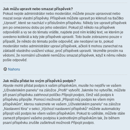
Jak můžu upravit nebo smazat příspěvek?
Pokud nejste administrátor nebo moderátor, můžete pouze upravovat nebo
mazat svoje vlastní příspěvky. Příspěvek můžete upravit po kliknutí na tlačítko
„Upravit“, které se nachází v příslušném příspěvku. Někdy lze upravit příspěvek
jen po omezenou dobu po jeho odeslání. Pokud již někdo na příspěvek
odpověděl a vy se do tématu vrátíte, najdete pod ním krátký text, ve kterém je
uvedeno kolikrát a kdy jste příspěvek upravili. Toto bude zobrazeno pouze v
případě, že někdo do tématu pošle odpověď, ale neobjeví se to, pokud
moderátor nebo administrátor upraví příspěvek, ačkoli ti mohou zanechat na
základě vlastního uvážení vzkaz, proč příspěvek upravili. Vezměte prosím na
vědomí, že normální uživatelé nemůžou smazat příspěvek, když k němu někdo
pošle odpověď.
Nahoru
Jak můžu přidat ke svým příspěvků podpis?
Abyste mohli přidat podpis k vašim příspěvkům, musíte ho nejdřív ve vašem
„Uživatelském panelu“ na záložce „Profil“ vytvořit. Jakmile ho vytvoříte, můžete
při psaní příspěvku zatrhnout políčko
Připojit podpis
, čímž váš podpis k
příspěvku připojíte. Pomocí možnosti „Připojit můj podpis ke všem mým
příspěvkům“, kterou naleznete ve vašem „Uživatelském panelu“ na záložce
„Nastavení fóra“ v sekci „Výchozí nastavení příspěvků“ můžete automaticky
připojit váš podpis ke všem vašim příspěvkům. Pokud to uděláte, můžete stále
zamezit připojení vašeho podpisu k jednotlivým příspěvkům tak, že během
psaní příspěvku zrušíte zaškrtnutí možnosti
Připojit podpis
.