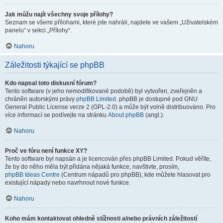
Jak můžu najít všechny svoje přílohy?
Seznam se všemi přílohami, které jste nahráli, najdete ve vašem „Uživatelském
panelu“ v sekci „Přílohy“.
Nahoru
Záležitosti týkající se phpBB
Kdo napsal toto diskusní fórum?
Tento software (v jeho nemodifikované podobě) byl vytvořen, zveřejněn a
chráněn autorskými právy
phpBB Limited
. phpBB je dostupné pod GNU
General Public License verze 2 (GPL-2.0) a může být volně distribuováno. Pro
více informací se podívejte na stránku
About phpBB
(angl.).
Nahoru
Proč ve fóru není funkce XY?
Tento software byl napsán a je licencován přes phpBB Limited. Pokud věříte,
že by do něho měla být přidána nějaká funkce, navštivte, prosím,
phpBB Ideas Centre
(Centrum nápadů pro phpBB), kde můžete hlasovat pro
existující nápady nebo navrhnout nové funkce.
Nahoru
Koho mám kontaktovat ohledně stížnosti a/nebo právních záležitostí