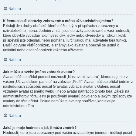
Nahoru
K čemu slouží obrázky zobrazené u mého uživatelského jména?
Existují dva druhy obrázků, které můžou být v příspěvcích zobrazeny u
uživatelského jména. Jedním z nich jsou obrázky asociované s vaší hodností,
které obvykle vypadají jako hvězdičky, tečky nebo čtverečky a indikují, kolik
příspěvků jste odeslali, nebo pomáhají určit jakou mají uživatelé fóra funkci.
Další, obvykle větší obrázek, je známý jako avatar a obecně se jedná o
unikátní nebo osobní obrázek každého uživatele.
Nahoru
Jak můžu u svého jména zobrazit avatar?
Avatar můžete přidat pomocí možnosti „Nastavení avataru“, kterou najdete ve
vašem „Uživatelském panelu“ na záložce „Profil“. Avatar můžete přidat jedním z
následujících způsobů: použít Gravatar, vybrat si avatar v Galerii, použít
vzdálený avatar (z jiného webu), nebo avatar nahrát do tohoto fóra. Záleží na
administrátorovi fóra, jestli je používání avatarů povoleno a jakými způsoby lze
avatary do fóra přidat. Pokud nemůžete avatary používat, kontaktujte
administrátora fóra.
Nahoru
Jaká je moje hodnost a jak ji můžu změnit?
Hodnosti, které jsou zobrazeny pod vaším uživatelským jménem, indikují počet