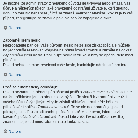
Je možné, že administrátor z nějakého důvodu deaktivoval nebo smazal váš
účet. Na některých fórech také pravidelně odstraňují uživatele, kteří dlouhou
dobu do fóra nic nenapsali, čímž se zmenší velikost databáze. Pokud je to váš
případ, zaregistrujte se znovu a pokuste se více zapojit do diskuzí.
Nahoru
Zapomněl jsem heslo!
Nepropadejte panice! Vaše původní heslo nelze sice získat zpět, ale můžete
ho jednoduše resetovat. Přejděte na přihlašovací stránku a klikněte na odkaz
Zapomněl/a jsem heslo
. Postupujte podle instrukcí a brzy se opět budete moci
přihlásit.
Pokud nebudete moci resetovat vaše heslo, kontaktujte administrátora fóra.
Nahoru
Proč se automaticky odhlašuji?
Pokud nezatrhnete během přihlašování políčko
Zapamatovat si mě
zůstanete
na fóru přihlášen jen po přednastavený čas. To slouží k zabránění zneužití
vašeho účtu někým jiným. Abyste zůstali přihlášeni, zatrhněte během
přihlašování políčko
Zapamatovat si mě
. To se ale nedoporučuje, pokud
přistupujete k fóru ze sdíleného počítače, např. v knihovně, internetové
kavárně, počítačové učebně atd. Pokud toto zaškrtávací políčko nevidíte,
znamená to, že administrátor fóra tuto funkci zakázal.
Nahoru