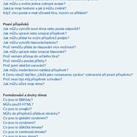
Jak můžu u svého jména zobrazit avatar?
Jaká je moje hodnost a jak ji můžu změnit?
Když chci poslat e-mail uživateli fóra, musím se přihlásit?
Psaní příspěvků
Jak můžu vytvořit nové téma nebo poslat odpověď?
Jak můžu upravit nebo smazat příspěvek?
Jak můžu přidat ke svým příspěvků podpis?
Jak můžu vytvořit hlasování/anketu?
Proč nemůžu přidat do hlasování více možností?
Jak můžu upravit nebo smazat hlasování?
Proč nemám přístup do určitého fóra?
Proč nemůžu posílat přílohy?
Proč jsem obdržel varování?
Jak můžu moderátorovi nahlásit příspěvek?
K čemu slouží tlačítko „Uložit jako rozepsanou zprávu“ zobrazené při psaní příspěvku?
Proč musí být můj příspěvek schválen?
Jak můžu oživit moje téma?
Formátování a druhy témat
Co jsou to BBKódy?
Můžu použít HTML?
Co jsou to smajlíci?
Můžu do příspěvků přidávat obrázky?
Co jsou to globální oznámení?
Co jsou to oznámení?
Co jsou to důležitá témata?
Co jsou to zamknutá témata?
Co jsou to ikony témat?