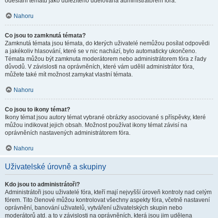
odeslání tématu jako důležitého udělována administrátorem fóra.
Nahoru
Co jsou to zamknutá témata?
Zamknutá témata jsou témata, do kterých uživatelé nemůžou posílat odpovědi
a jakékoliv hlasování, které se v nic nachází, bylo automaticky ukončeno.
Témata můžou být zamknuta moderátorem nebo administrátorem fóra z řady
důvodů. V závislosti na oprávněních, které vám udělil administrátor fóra,
můžete také mít možnost zamykat vlastní témata.
Nahoru
Co jsou to ikony témat?
Ikony témat jsou autory témat vybrané obrázky asociované s příspěvky, které
můžou indikovat jejich obsah. Možnost používat ikony témat závisí na
oprávněních nastavených administrátorem fóra.
Nahoru
Uživatelské úrovně a skupiny
Kdo jsou to administrátoři?
Administrátoři jsou uživatelé fóra, kteří mají nejvyšší úroveň kontroly nad celým
fórem. Tito členové můžou kontrolovat všechny aspekty fóra, včetně nastavení
oprávnění, banování uživatelů, vytváření uživatelských skupin nebo
moderátorů atd. a to v závislosti na oprávněních, která jsou jim udělena