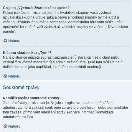
Co je to „Výchozí uživatelská skupina“?
Pokud jste členem více než jedné uživatelské skupiny, vaše výchozí
uživatelská skupina určuje, jaká a barva a hodnost skupiny by měla být u
vašeho uživatelského jména zobrazena. Administrátor fóra vám může udělit
oprávnění ke změně vaší výchozí uživatelské skupiny ve vašem „Uživatelském
panelu“.
Nahoru
K čemu slouží odkaz „Tým“?
Na této stránce můžete zobrazit seznam členů starajících se o chod nebo
vedení fóra včetně moderátorů a administrátorů fóra. Také tam můžete najít
další informace jako například, která fóra moderátoři moderují.
Nahoru
Soukromé zprávy
Nemůžu posílat soukromé zprávy!
Jsou tři důvody, proč to tak je. Nejste zaregistrovaní a/nebo přihlášení,
administrátor fóra zakázal soukromé zprávy pro celé fórum, nebo administrátor
fóra zakázal přímo vám odesílání zpráv. Pro více informací kontaktujte
administrátora fóra.
Nahoru