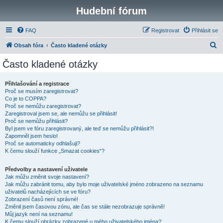
Hudební fórum
FAQ
Registrovat
Přihlásit se
H
Obsah fóra
Často kladené otázky
l
Často kladené otázky
e
d
Přihlašování a registrace
Proč se musím zaregistrovat?
a
Co je to COPPA?
t
Proč se nemůžu zaregistrovat?
Zaregistroval jsem se, ale nemůžu se přihlásit!
Proč se nemůžu přihlásit?
Byl jsem ve fóru zaregistrovaný, ale teď se nemůžu přihlásit?!
Zapomněl jsem heslo!
Proč se automaticky odhlašuji?
K čemu slouží funkce „Smazat cookies“?
Předvolby a nastavení uživatele
Jak můžu změnit svoje nastavení?
Jak můžu zabránit tomu, aby bylo moje uživatelské jméno zobrazeno na seznamu
uživatelů nacházejících se ve fóru?
Zobrazení časů není správné!
Změnil jsem časovou zónu, ale čas se stále nezobrazuje správně!
Můj jazyk není na seznamu!
K čemu slouží obrázky zobrazené u mého uživatelského jména?