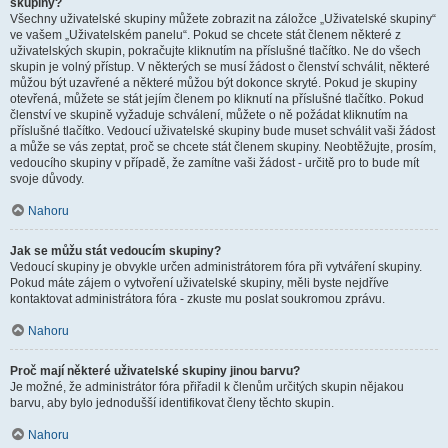
skupiny?
Všechny uživatelské skupiny můžete zobrazit na záložce „Uživatelské skupiny“
ve vašem „Uživatelském panelu“. Pokud se chcete stát členem některé z
uživatelských skupin, pokračujte kliknutím na příslušné tlačítko. Ne do všech
skupin je volný přístup. V některých se musí žádost o členství schválit, některé
můžou být uzavřené a některé můžou být dokonce skryté. Pokud je skupiny
otevřená, můžete se stát jejím členem po kliknutí na příslušné tlačítko. Pokud
členství ve skupině vyžaduje schválení, můžete o ně požádat kliknutím na
příslušné tlačítko. Vedoucí uživatelské skupiny bude muset schválit vaši žádost
a může se vás zeptat, proč se chcete stát členem skupiny. Neobtěžujte, prosím,
vedoucího skupiny v případě, že zamítne vaši žádost - určitě pro to bude mít
svoje důvody.
Nahoru
Jak se můžu stát vedoucím skupiny?
Vedoucí skupiny je obvykle určen administrátorem fóra při vytváření skupiny.
Pokud máte zájem o vytvoření uživatelské skupiny, měli byste nejdříve
kontaktovat administrátora fóra - zkuste mu poslat soukromou zprávu.
Nahoru
Proč mají některé uživatelské skupiny jinou barvu?
Je možné, že administrátor fóra přiřadil k členům určitých skupin nějakou
barvu, aby bylo jednodušší identifikovat členy těchto skupin.
Nahoru