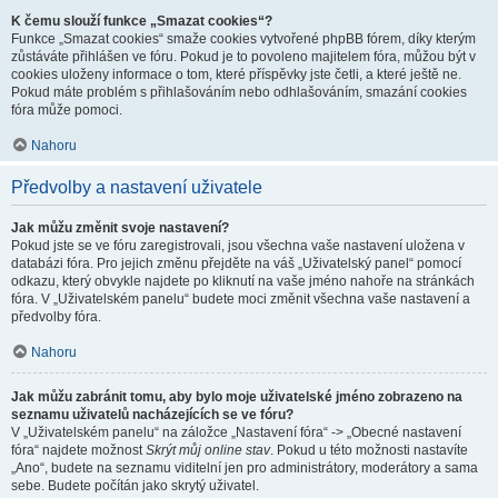
K čemu slouží funkce „Smazat cookies“?
Funkce „Smazat cookies“ smaže cookies vytvořené phpBB fórem, díky kterým
zůstáváte přihlášen ve fóru. Pokud je to povoleno majitelem fóra, můžou být v
cookies uloženy informace o tom, které příspěvky jste četli, a které ještě ne.
Pokud máte problém s přihlašováním nebo odhlašováním, smazání cookies
fóra může pomoci.
Nahoru
Předvolby a nastavení uživatele
Jak můžu změnit svoje nastavení?
Pokud jste se ve fóru zaregistrovali, jsou všechna vaše nastavení uložena v
databázi fóra. Pro jejich změnu přejděte na váš „Uživatelský panel“ pomocí
odkazu, který obvykle najdete po kliknutí na vaše jméno nahoře na stránkách
fóra. V „Uživatelském panelu“ budete moci změnit všechna vaše nastavení a
předvolby fóra.
Nahoru
Jak můžu zabránit tomu, aby bylo moje uživatelské jméno zobrazeno na
seznamu uživatelů nacházejících se ve fóru?
V „Uživatelském panelu“ na záložce „Nastavení fóra“ -> „Obecné nastavení
fóra“ najdete možnost
Skrýt můj online stav
. Pokud u této možnosti nastavíte
„Ano“, budete na seznamu viditelní jen pro administrátory, moderátory a sama
sebe. Budete počítán jako skrytý uživatel.