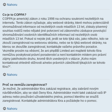
Nahoru
Co je to COPPA?
COPPA je americký zákon z roku 1998 na ochranu soukromí nezletilých na
internetu. Tento zákon vyžaduje, aby webové stránky, které mohou potenciálně
shromažďovat informace od nezletilých osob mladších 13 let, získaly písemný
souhlas rodičů nebo nějaké jiné potvrzení od zákonného zástupce povolující
shromažďování osobních identifikačních informací od nezletilých osob
mladších 13 let. Pokud si nejste jisti, jestli se toto týká vás, jako někoho, kdo se
zkouší zaregistrovat na webovou stránku, nebo se to týká webové stránky, na
kterou se zkoušíte zaregistrovat, kontaktujte vašeho právního poradce.
Vezměte prosím na vědomí, že ani phpBB Limited ani majitelé tohoto fóra
nemůžou poskytovat právní poradenství a není kontaktním místem pro právní
zájmy jakéhokoliv druhu, kromě těch uvedených v otázce „Koho mám
kontaktovat ohledně stížnosti a/nebo právních záležitostí týkajících se tohoto
fóra?“.
Nahoru
Proč se nemůžu zaregistrovat?
Je možné, že administrátor fóra zakázal registrace, aby zabránil novým
návštěvníkům, aby se stali členy fóra. Administrátor mohl také zakázat vaši IP
adresu nebo používání uživatelského jména, pomocí kterého se snažíš
zaregistrovat. Kontaktujte administrátora fóra a požádejte ho o pomoc.
Nahoru