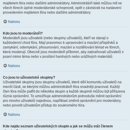
majitelem fóra nebo dalšími administrátory. Administrátoři také můžou mít ve
všech fórech úplné moderátorské schopnosti, opět v závislosti na nastavení
provedeném majitelem fóra nebo dalšími administrátory.
Nahoru
Kdo jsou to moderátoři?
Moderátoři jsou uživatelé (nebo skupiny uživatelů), kteří se starají o
každodenní chod fóra. Mají pravomoc k upravování a mazání příspěvků a
zamykání, odemykání, přesunování, mazání a rozdělování témat ve fórech,
která moderují. Obecně jsou moderátoři přítomni, aby zabraňovali uživatelů v
psaní mimo téma nebo v posílání hanlivých nebo urážlivých materiálů.
Nahoru
Co jsou to uživatelské skupiny?
Uživatelské skupiny jsou skupiny uživatelů, které dělí komunitu uživatelů na
menší části, se kterými můžou administrátoři fóra snadněji pracovat. Každý
člen fóra může patřit do několika skupin a každé skupině můžou být přiřazena
různá oprávnění. To umožňuje administrátorům jednoduše měnit oprávnění
pro mnoho uživatelů najednou, například změnit oprávnění pro moderátory,
nebo povolit uživatelům přístup do soukromého fóra.
Nahoru
Kde najdu seznam uživatelských skupin a jak se můžu stát členem