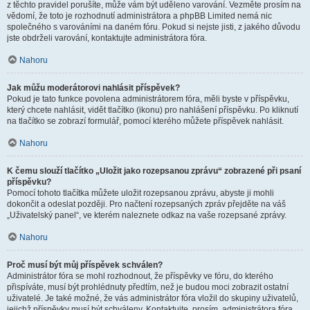
z těchto pravidel porušíte, může vám být uděleno varování. Vezměte prosím na
vědomí, že toto je rozhodnutí administrátora a phpBB Limited nemá nic
společného s varováními na daném fóru. Pokud si nejste jisti, z jakého důvodu
jste obdrželi varování, kontaktujte administrátora fóra.
Nahoru
Jak můžu moderátorovi nahlásit příspěvek?
Pokud je tato funkce povolena administrátorem fóra, měli byste v příspěvku,
který chcete nahlásit, vidět tlačítko (ikonu) pro nahlášení příspěvku. Po kliknutí
na tlačítko se zobrazí formulář, pomocí kterého můžete příspěvek nahlásit.
Nahoru
K čemu slouží tlačítko „Uložit jako rozepsanou zprávu“ zobrazené při psaní
příspěvku?
Pomocí tohoto tlačítka můžete uložit rozepsanou zprávu, abyste ji mohli
dokončit a odeslat později. Pro načtení rozepsaných zpráv přejděte na váš
„Uživatelský panel“, ve kterém naleznete odkaz na vaše rozepsané zprávy.
Nahoru
Proč musí být můj příspěvek schválen?
Administrátor fóra se mohl rozhodnout, že příspěvky ve fóru, do kterého
přispíváte, musí být prohlédnuty předtím, než je budou moci zobrazit ostatní
uživatelé. Je také možné, že vás administrátor fóra vložil do skupiny uživatelů,
jejichž příspěvky musí být schváleny. Kontaktujte, prosím, administrátora fóra