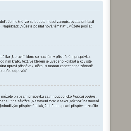
dět“. Je možné, že se budete muset zaregistrovat a přihlásit
 Například: „Můžete posílat nová témata“, „Můžete posílat
čítko „Upravit“, které se nachází v příslušném příspěvku.
 ním krátký text, ve kterém je uvedeno kolikrát a kdy jste
átor upraví příspěvek, ačkoli ti mohou zanechat na základě
do pošle odpověď.
e, můžete při psaní příspěvku zatrhnout políčko
Připojit podpis
,
anelu“ na záložce „Nastavení fóra“ v sekci „Výchozí nastavení
 jednotlivým příspěvkům tak, že během psaní příspěvku zrušíte