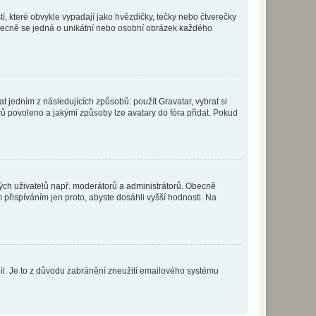
í, které obvykle vypadají jako hvězdičky, tečky nebo čtverečky
 a obecně se jedná o unikátní nebo osobní obrázek každého
t jedním z následujících způsobů: použít Gravatar, vybrat si
tarů povoleno a jakými způsoby lze avatary do fóra přidat. Pokud
itých uživatelů např. moderátorů a administrátorů. Obecně
přispíváním jen proto, abyste dosáhli vyšší hodnosti. Na
olil. Je to z důvodu zabránění zneužití emailového systému