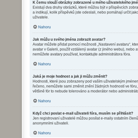
K čemu slouží obrázky zobrazené u mého uživatelského jm
Existují dva druhy obrázků, které můžou být v příspěvcích zobr
a indikují, kolik příspěvků jste odeslali, nebo pomáhají určit 
uživatele.
Nahoru
Jak můžu u svého jména zobrazit avatar?
Avatar můžete přidat pomocí možnosti „Nastavení avataru“, kter
avatar v Galerii, použít vzdálený avatar (z jiného webu), nebo a
nemůžete avatary používat, kontaktujte administrátora fóra.
Nahoru
Jaká je moje hodnost a jak ji můžu změnit?
Hodnosti, které jsou zobrazeny pod vaším uživatelským jménem, i
řečeno, nemůžete sami změnit znění žádných hodností ve fóru, 
většině fór to nebude tolerováno a moderátor nebo administrát
Nahoru
Když chci poslat e-mail uživateli fóra, musím se přihlásit?
Jen registrovaní uživatelé můžou posílat e-maily ostatním členů
anonymními uživateli.
Nahoru