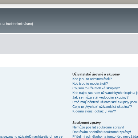
u a hudebními nástroji.
Uživatelské úrovně a skupiny
Kdo jsou to administrátoři?
Kdo jsou to moderátoři?
Co jsou to uživatelské skupiny?
Kde najdu seznam uživatelských skupin a j
Jak se můžu stát vedoucím skupiny?
Proč mají některé uživatelské skupiny jinou
Co je to „Výchozí uživatelská skupina“?
K čemu slouží odkaz „Tým“?
Soukromé zprávy
Nemůžu posílat soukromé zprávy!
Dostávám nechtěné soukromé zprávy!
na seznamu uživatelů nacházejících se ve
Přišel mi od někoho na tomto fóru nevyžáda