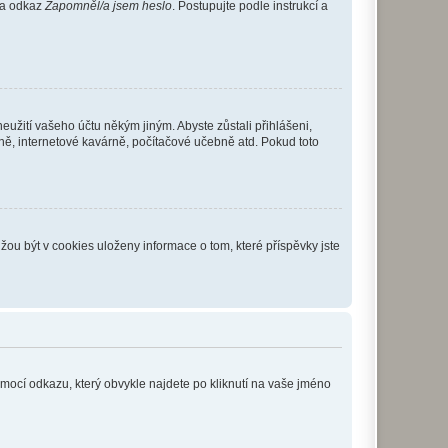
 na odkaz
Zapomněl/a jsem heslo
. Postupujte podle instrukcí a
eužití vašeho účtu někým jiným. Abyste zůstali přihlášeni,
vně, internetové kavárně, počítačové učebně atd. Pokud toto
ou být v cookies uloženy informace o tom, které příspěvky jste
omocí odkazu, který obvykle najdete po kliknutí na vaše jméno