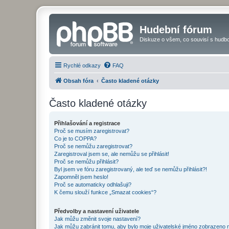
Hudební fórum
Diskuze o všem, co souvisí s hudbo
Rychlé odkazy
FAQ
Obsah fóra
Často kladené otázky
Často kladené otázky
Přihlašování a registrace
Proč se musím zaregistrovat?
Co je to COPPA?
Proč se nemůžu zaregistrovat?
Zaregistroval jsem se, ale nemůžu se přihlásit!
Proč se nemůžu přihlásit?
Byl jsem ve fóru zaregistrovaný, ale teď se nemůžu přihlásit?!
Zapomněl jsem heslo!
Proč se automaticky odhlašuji?
K čemu slouží funkce „Smazat cookies“?
Předvolby a nastavení uživatele
Jak můžu změnit svoje nastavení?
Jak můžu zabránit tomu, aby bylo moje uživatelské jméno zobrazeno 