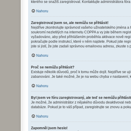
kterého se snažíš zaregistrovat. Kontaktujte administrátora fór
Nahoru
Zaregistroval jsem se, ale nemůžu se přihlásit!
Nejdříve zkontrolujte správnost vašeho uživatelského jména a 
soukromí nezletilých na internetu COPPA a vy jste během registr
vyžadováno, aby před přihlášením proběhla aktivace nově regis
pokračujte podle instrukcí, které v něm najdete. Pokud jste re
jste si jistí, že jste zadali správnou emailovou adresu, zkuste 
Nahoru
Proč se nemůžu přihlásit?
Existuje několik důvodů, proč k tomu může dojít. Nejdříve se ujis
zabanováni. Je také možné, že je na webu chyba v nastavení, k
Nahoru
Byl jsem ve fóru zaregistrovaný, ale teď se nemůžu přihlásit
Je možné, že administrátor z nějakého důvodu deaktivoval nebo 
databáze. Pokud je to váš případ, zaregistrujte se znovu a pokus
Nahoru
Zapomněl jsem heslo!