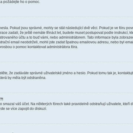
a a požádejte ho o pomoc.
hesla. Pokud jsou správné, mohly se stát následující dvě věci. Pokud je ve fóru 
ace zadali, že ještě nemáte třináct let, budete muset postupovat podle instrukcí, kt
trovaného účtu a to buď vámi, nebo administrátorem. Tato informace byla zobrazena
gistrační email neobdrželi, mohli jste zadat špatnou emailovou adresu, nebo byl em
s prosbou o pomoc kontaktovat administrátora fóra.
těte, že zadáváte správné uživatelské jméno a heslo. Pokud tomu tak je, kontaktujte a
terá by měla být odstraněna.
?!
smazal váš účet. Na některých fórech také pravidelně odstraňují uživatele, kteří d
te se více zapojit do diskuzí.