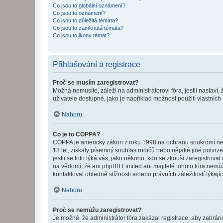
Co jsou to globální oznámení?
Co jsou to oznámení?
Co jsou to důležitá témata?
Co jsou to zamknutá témata?
Co jsou to ikony témat?
Přihlašování a registrace
Proč se musím zaregistrovat?
Možná nemusíte, záleží na administrátorovi fóra, jestli nastaví,
uživatele dostupné, jako je například možnost použití vlastních
Nahoru
Co je to COPPA?
COPPA je americký zákon z roku 1998 na ochranu soukromí nezl
13 let, získaly písemný souhlas rodičů nebo nějaké jiné potvrze
jestli se toto týká vás, jako někoho, kdo se zkouší zaregistro
na vědomí, že ani phpBB Limited ani majitelé tohoto fóra nem
kontaktovat ohledně stížnosti a/nebo právních záležitostí týkajíc
Nahoru
Proč se nemůžu zaregistrovat?
Je možné, že administrátor fóra zakázal registrace, aby zabrán