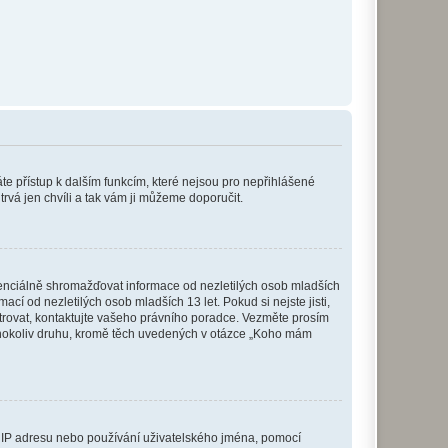
káte přístup k dalším funkcím, které nejsou pro nepřihlášené
trvá jen chvíli a tak vám ji můžeme doporučit.
enciálně shromažďovat informace od nezletilých osob mladších
í od nezletilých osob mladších 13 let. Pokud si nejste jisti,
istrovat, kontaktujte vašeho právního poradce. Vezměte prosím
kéhokoliv druhu, kromě těch uvedených v otázce „Koho mám
ši IP adresu nebo používání uživatelského jména, pomocí