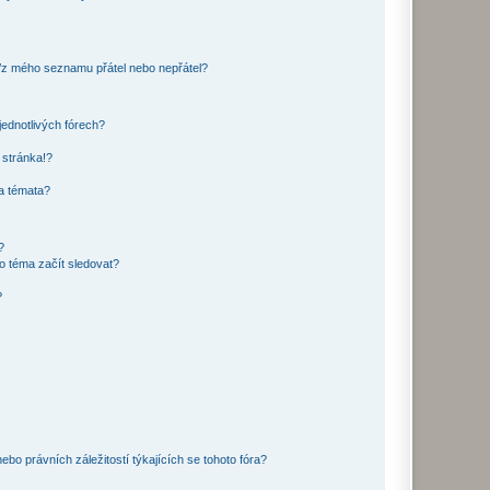
o/z mého seznamu přátel nebo nepřátel?
jednotlivých fórech?
 stránka!?
 a témata?
?
o téma začít sledovat?
?
bo právních záležitostí týkajících se tohoto fóra?