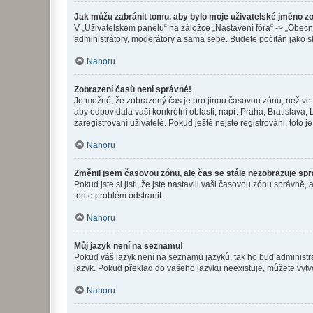
Jak můžu zabránit tomu, aby bylo moje uživatelské jméno z
V „Uživatelském panelu“ na záložce „Nastavení fóra“ -> „Obec
administrátory, moderátory a sama sebe. Budete počítán jako sk
Nahoru
Zobrazení časů není správné!
Je možné, že zobrazený čas je pro jinou časovou zónu, než ve k
aby odpovídala vaší konkrétní oblasti, např. Praha, Bratislav
zaregistrovaní uživatelé. Pokud ještě nejste registrováni, toto je
Nahoru
Změnil jsem časovou zónu, ale čas se stále nezobrazuje sp
Pokud jste si jisti, že jste nastavili vaši časovou zónu správn
tento problém odstranit.
Nahoru
Můj jazyk není na seznamu!
Pokud váš jazyk není na seznamu jazyků, tak ho buď administrát
jazyk. Pokud překlad do vašeho jazyku neexistuje, můžete vytv
Nahoru