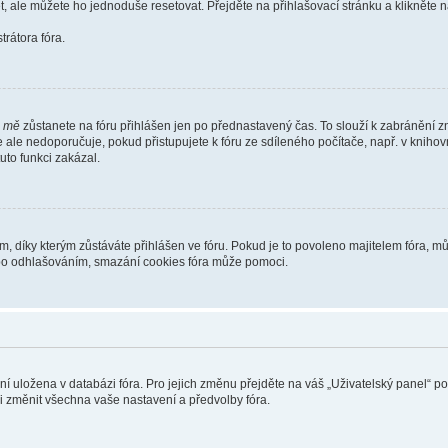
t, ale můžete ho jednoduše resetovat. Přejděte na přihlašovací stránku a klikněte
rátora fóra.
i mě
zůstanete na fóru přihlášen jen po přednastavený čas. To slouží k zabránění zn
se ale nedoporučuje, pokud přistupujete k fóru ze sdíleného počítače, např. v kniho
tuto funkci zakázal.
díky kterým zůstáváte přihlášen ve fóru. Pokud je to povoleno majitelem fóra, můž
nebo odhlašováním, smazání cookies fóra může pomoci.
ení uložena v databázi fóra. Pro jejich změnu přejděte na váš „Uživatelský panel“ p
i změnit všechna vaše nastavení a předvolby fóra.