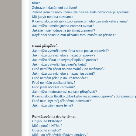
fóru?
Zobrazení časů není správné!
Změnil jsem časovou zónu, ale čas se stále nezobrazuje správně!
Můj jazyk není na seznamu!
K čemu slouží obrázky zobrazené u mého uživatelského jména?
Jak můžu u svého jména zobrazit avatar?
Jaká je moje hodnost a jak ji můžu změnit?
Když chci poslat e-mail uživateli fóra, musím se přihlásit?
Psaní příspěvků
Jak můžu vytvořit nové téma nebo poslat odpověď?
Jak můžu upravit nebo smazat příspěvek?
Jak můžu přidat ke svým příspěvků podpis?
Jak můžu vytvořit hlasování/anketu?
Proč nemůžu přidat do hlasování více možností?
Jak můžu upravit nebo smazat hlasování?
Proč nemám přístup do určitého fóra?
Proč nemůžu posílat přílohy?
Proč jsem obdržel varování?
Jak můžu moderátorovi nahlásit příspěvek?
K čemu slouží tlačítko „Uložit jako rozepsanou zprávu“ zobrazené při
Proč musí být můj příspěvek schválen?
Jak můžu oživit moje téma?
Formátování a druhy témat
Co jsou to BBKódy?
Můžu použít HTML?
Co jsou to smajlíci?
Můžu do příspěvků přidávat obrázky?