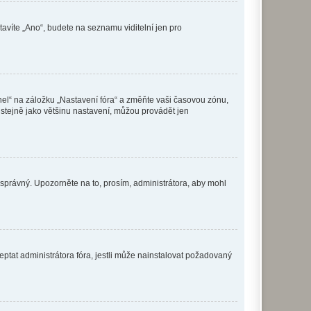
tavíte „Ano“, budete na seznamu viditelní jen pro
nel“ na záložku „Nastavení fóra“ a změňte vaši časovou zónu,
stejně jako většinu nastavení, můžou provádět jen
nesprávný. Upozorněte na to, prosím, administrátora, aby mohl
ptat administrátora fóra, jestli může nainstalovat požadovaný