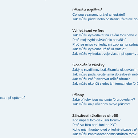
Přátelé a nepřátelé
Co jsou seznamy přátel a nepřátel?
Jak můžu přidat nebo odstranit uživatele d
Vyhledávání ve fóru
Jak můžu vyhledávat na celém fóru nebo v 
Proč moje vyhledávání nic nenašlo?
Proč se mi po vyhledávání zobrazí prázdná
Jak můžu vyhledat určité uživatele?
Jak můžu vyhledat svoje vlastní příspěvky
Sledování a záložky
Jaký je rozdíl mezi záložkami a sledováním
Jak můžu přidat určité téma do záložek neb
Jak můžu začít sledovat určité fórum?
Jak můžu ukončit sledování témat nebo fór
Přílohy
 psaní příspěvku?
Jaké přílohy jsou na tomto fóru povoleny?
Jak můžu najít všechny svoje přílohy?
Záležitosti týkající se phpBB
Kdo napsal toto diskusní fórum?
Proč ve fóru není funkce XY?
Koho mám kontaktovat ohledně stížnosti a/ne
Jak můžu kontaktovat administrátora fóra?