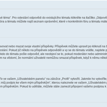
vé téma“. Pro odeslání odpovědi do existujícího tématu klikněte na tlačítko „Odpově
ra a tématu můžete najít seznam oprávnění, které v konkrétním fóru a tématu máte.
vat nebo mazat svoje vlastní příspěvky. Příspěvek můžete upravit po kliknutí na tla
ání. Pokud již někdo na příspěvek odpověděl a vy se do tématu vrátíte, najdete pod
ěkdo do tématu pošle odpověď, ale neobjeví se to, pokud moderátor nebo administr
osím na vědomí, že normální uživatelé nemůžou smazat příspěvek, když k němu něk
v ve vašem „Uživatelském panelu“ na záložce „Profil“ vytvořit. Jakmile ho vytvořít
jit můj podpis ke všem mým příspěvkům“, kterou naleznete ve vašem „Uživatelském p
im příspěvkům. Pokud to uděláte, můžete stále zamezit připojení vašeho podpisu k