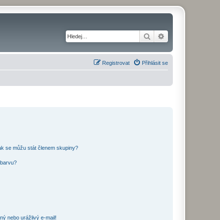
Hledat
Pokročilé hledání
Registrovat
Přihlásit se
ak se můžu stát členem skupiny?
 barvu?
ný nebo urážlivý e-mail!