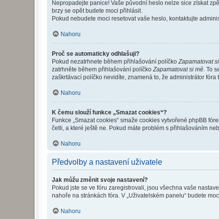
Nepropadejte panice! Vaše původní heslo nelze sice získat zpě
brzy se opět budete moci přihlásit.
Pokud nebudete moci resetovat vaše heslo, kontaktujte administ
Nahoru
Proč se automaticky odhlašuji?
Pokud nezatrhnete během přihlašování políčko
Zapamatovat s
zatrhněte během přihlašování políčko
Zapamatovat si mě
. To 
zaškrtávací políčko nevidíte, znamená to, že administrátor fóra 
Nahoru
K čemu slouží funkce „Smazat cookies“?
Funkce „Smazat cookies“ smaže cookies vytvořené phpBB fórem, 
četli, a které ještě ne. Pokud máte problém s přihlašováním 
Nahoru
Předvolby a nastavení uživatele
Jak můžu změnit svoje nastavení?
Pokud jste se ve fóru zaregistrovali, jsou všechna vaše nastav
nahoře na stránkách fóra. V „Uživatelském panelu“ budete moc
Nahoru