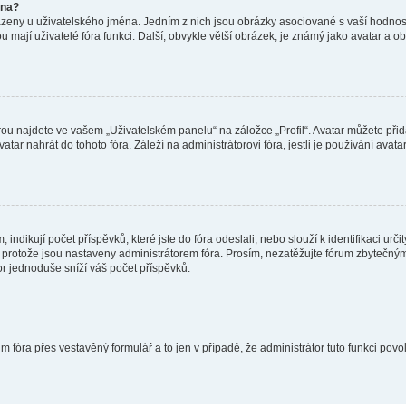
éna?
azeny u uživatelského jména. Jedním z nich jsou obrázky asociované s vaší hodnost
jakou mají uživatelé fóra funkci. Další, obvykle větší obrázek, je známý jako avatar
ou najdete ve vašem „Uživatelském panelu“ na záložce „Profil“. Avatar můžete přida
vatar nahrát do tohoto fóra. Záleží na administrátorovi fóra, jestli je používání ava
ndikují počet příspěvků, které jste do fóra odeslali, nebo slouží k identifikaci urč
protože jsou nastaveny administrátorem fóra. Prosím, nezatěžujte fórum zbytečným 
or jednoduše sníží váš počet příspěvků.
m fóra přes vestavěný formulář a to jen v případě, že administrátor tuto funkci pov