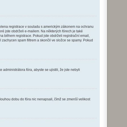
povolena registrace v souladu s americkým zákonem na ochranu
eré jste obdrželi e-mailem. Na některých fórech je také
 během registrace. Pokud jste obdrželi registrační email,
ail zachycen spam filtrem a skončil ve složce se spamy. Pokud
dministrátora fóra, abyste se ujistili, že jste nebyli
louhou dobu do fóra nic nenapsali, čímž se zmenší velikost