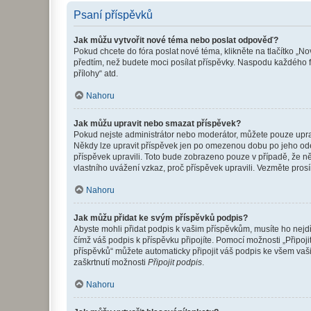
Psaní příspěvků
Jak můžu vytvořit nové téma nebo poslat odpověď?
Pokud chcete do fóra poslat nové téma, klikněte na tlačítko „No
předtím, než budete moci posílat příspěvky. Naspodu každého fó
přílohy“ atd.
Nahoru
Jak můžu upravit nebo smazat příspěvek?
Pokud nejste administrátor nebo moderátor, můžete pouze upravo
Někdy lze upravit příspěvek jen po omezenou dobu po jeho odesl
příspěvek upravili. Toto bude zobrazeno pouze v případě, že n
vlastního uvážení vzkaz, proč příspěvek upravili. Vezměte pr
Nahoru
Jak můžu přidat ke svým příspěvků podpis?
Abyste mohli přidat podpis k vašim příspěvkům, musíte ho nejdří
čímž váš podpis k příspěvku připojíte. Pomocí možnosti „Připo
příspěvků“ můžete automaticky připojit váš podpis ke všem vaš
zaškrtnutí možnosti
Připojit podpis
.
Nahoru