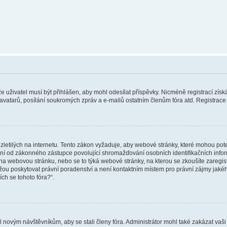
 že uživatel musí být přihlášen, aby mohl odesílat příspěvky. Nicméně registrací zís
 avatarů, posílání soukromých zpráv a e-mailů ostatním členům fóra atd. Registrace 
etilých na internetu. Tento zákon vyžaduje, aby webové stránky, které mohou pot
ní od zákonného zástupce povolující shromažďování osobních identifikačních informac
vat na webovou stránku, nebo se to týká webové stránky, na kterou se zkoušíte zareg
ůžou poskytovat právní poradenství a není kontaktním místem pro právní zájmy ja
ích se tohoto fóra?“.
il novým návštěvníkům, aby se stali členy fóra. Administrátor mohl také zakázat va