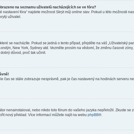
obrazeno na seznamu uživatelů nacházejících se ve fóru?
né nastavení fóra“ najdete možnost
Skrýt můj online stav
. Pokud u této možnosti nas
rytý uživatel.
teré se nacházíte. Pokud se jedná o tento případ, přejděte na váš „Uživatelský pa
a, Londýn, New York, Sydney atd. Vezměte prosím na vědomí, že změnu časové zóny, 
 dobrý důvod, proč tak učinit.
rávně!
ě, ale čas se stále zobrazuje nesprávně, pak je čas nastavený na hodinách serveru 
or nenainstaloval, nebo nikdo toto fórum do vašeho jazyka nepřeložil. Zkuste se ze
ořit nový překlad. Více informací můžete najít na webu
phpBB
®.