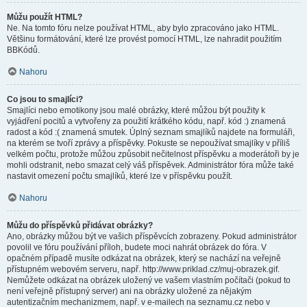
Můžu použít HTML?
Ne. Na tomto fóru nelze používat HTML, aby bylo zpracováno jako HTML.
Většinu formátování, které lze provést pomocí HTML, lze nahradit použitím
BBKódů.
Nahoru
Co jsou to smajlíci?
Smajlíci nebo emotikony jsou malé obrázky, které můžou být použity k
vyjádření pocitů a vytvořeny za použití krátkého kódu, např. kód :) znamená
radost a kód :( znamená smutek. Úplný seznam smajlíků najdete na formuláři,
na kterém se tvoří zprávy a příspěvky. Pokuste se nepoužívat smajlíky v příliš
velkém počtu, protože můžou způsobit nečitelnost příspěvku a moderátoři by je
mohli odstranit, nebo smazat celý váš příspěvek. Administrátor fóra může také
nastavit omezení počtu smajlíků, které lze v příspěvku použít.
Nahoru
Můžu do příspěvků přidávat obrázky?
Ano, obrázky můžou být ve vašich příspěvcích zobrazeny. Pokud administrátor
povolil ve fóru používání příloh, budete moci nahrát obrázek do fóra. V
opačném případě musíte odkázat na obrázek, který se nachází na veřejně
přístupném webovém serveru, např. http://www.priklad.cz/muj-obrazek.gif.
Nemůžete odkázat na obrázek uložený ve vašem vlastním počítači (pokud to
není veřejně přístupný server) ani na obrázky uložené za nějakým
autentizačním mechanizmem, např. v e-mailech na seznamu.cz nebo v