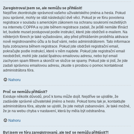
Zaregistroval jsem se, ale nemůžu se přihlásit!
Nejdříve zkontrolujte správnost vašeho uživatelského jména a hesla. Pokud
jsou správné, mohly se stát následující dvě věci. Pokud je ve fóru povolena
registrace v souladu s americkým zákonem na ochranu soukromí nezletilých
na internetu COPPA a vy jste během registrace zadali, že ještě nemáte třináct
let, budete muset postupovat podle instrukcí, které jste obdrželi e-mailem. Na
některých fórech je také vyžadováno, aby před přihlášením proběhla aktivace
nově registrovaného účtu a to buď vámi, nebo administrátorem. Tato informace
byla zobrazena během registrace. Pokud jste obdrželi registrační email,
pokračujte podle instrukcí, které v něm najdete. Pokud jste registrační email
neobdrželi, mohli jste zadat špatnou emailovou adresu, nebo byl email
zachycen spam filtrem a skončil ve složce se spamy. Pokud jste si jistí, že jste
zadali správnou emailovou adresu, zkuste s prosbou o pomoc kontaktovat
administrátora fóra.
Nahoru
Proč se nemůžu přihlásit?
Existuje několik důvodů, proč k tomu může dojít. Nejdříve se ujistěte, že
zadáváte správné uživatelské jméno a heslo. Pokud tomu tak je, kontaktujte
administrátora fóra, abyste se ujistili, že jste nebyli zabanováni. Je také možné,
že je na webu chyba v nastavení, která by měla být odstraněna.
Nahoru
Byl jsem ve fóru zaregistrovaný, ale teď se nemůžu přihlásit?!