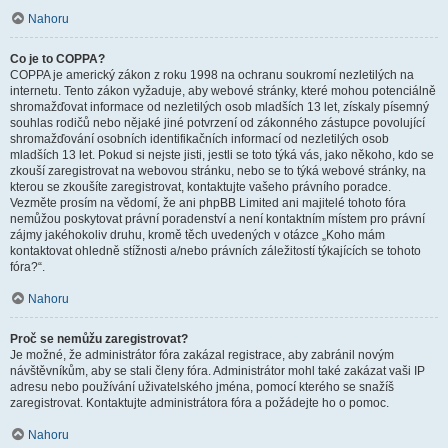
Nahoru
Co je to COPPA?
COPPA je americký zákon z roku 1998 na ochranu soukromí nezletilých na
internetu. Tento zákon vyžaduje, aby webové stránky, které mohou potenciálně
shromažďovat informace od nezletilých osob mladších 13 let, získaly písemný
souhlas rodičů nebo nějaké jiné potvrzení od zákonného zástupce povolující
shromažďování osobních identifikačních informací od nezletilých osob
mladších 13 let. Pokud si nejste jisti, jestli se toto týká vás, jako někoho, kdo se
zkouší zaregistrovat na webovou stránku, nebo se to týká webové stránky, na
kterou se zkoušíte zaregistrovat, kontaktujte vašeho právního poradce.
Vezměte prosím na vědomí, že ani phpBB Limited ani majitelé tohoto fóra
nemůžou poskytovat právní poradenství a není kontaktním místem pro právní
zájmy jakéhokoliv druhu, kromě těch uvedených v otázce „Koho mám
kontaktovat ohledně stížnosti a/nebo právních záležitostí týkajících se tohoto
fóra?“.
Nahoru
Proč se nemůžu zaregistrovat?
Je možné, že administrátor fóra zakázal registrace, aby zabránil novým
návštěvníkům, aby se stali členy fóra. Administrátor mohl také zakázat vaši IP
adresu nebo používání uživatelského jména, pomocí kterého se snažíš
zaregistrovat. Kontaktujte administrátora fóra a požádejte ho o pomoc.
Nahoru