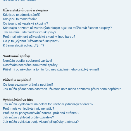
Uživatelské úrovně a skupiny
Kdo jsou to administrátoři?
Kdo jsou to moderátoři?
Co jsou to uživatelské skupiny?
Kde najdu seznam uživatelských skupin a jak se můžu stát členem skupiny?
Jak se můžu stát vedoucím skupiny?
Proč mají některé uživatelské skupiny jinou barvu?
Co je to „Výchozí uživatelská skupina“?
K čemu slouží odkaz „Tým“?
Soukromé zprávy
Nemůžu posílat soukromé zprávy!
Dostávám nechtěné soukromé zprávy!
Přišel mi od někoho na tomto fóru nevyžádaný nebo urážlivý e-mail!
Přátelé a nepřátelé
Co jsou seznamy přátel a nepřátel?
Jak můžu přidat nebo odstranit uživatele do/z mého seznamu přátel nebo nepřátel?
Vyhledávání ve fóru
Jak můžu vyhledávat na celém fóru nebo v jednotlivých fórech?
Proč moje vyhledávání nic nenašlo?
Proč se mi po vyhledávání zobrazí prázdná stránka!?
Jak můžu vyhledat určité uživatele?
Jak můžu vyhledat svoje vlastní příspěvky a témata?