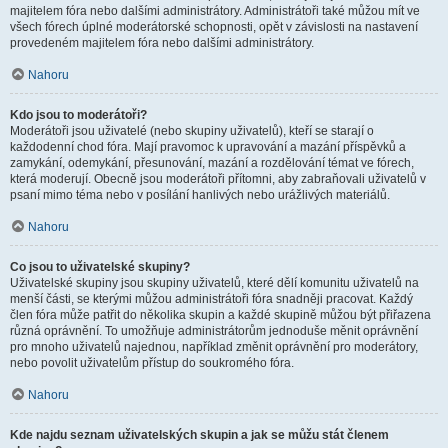
majitelem fóra nebo dalšími administrátory. Administrátoři také můžou mít ve
všech fórech úplné moderátorské schopnosti, opět v závislosti na nastavení
provedeném majitelem fóra nebo dalšími administrátory.
Nahoru
Kdo jsou to moderátoři?
Moderátoři jsou uživatelé (nebo skupiny uživatelů), kteří se starají o
každodenní chod fóra. Mají pravomoc k upravování a mazání příspěvků a
zamykání, odemykání, přesunování, mazání a rozdělování témat ve fórech,
která moderují. Obecně jsou moderátoři přítomni, aby zabraňovali uživatelů v
psaní mimo téma nebo v posílání hanlivých nebo urážlivých materiálů.
Nahoru
Co jsou to uživatelské skupiny?
Uživatelské skupiny jsou skupiny uživatelů, které dělí komunitu uživatelů na
menší části, se kterými můžou administrátoři fóra snadněji pracovat. Každý
člen fóra může patřit do několika skupin a každé skupině můžou být přiřazena
různá oprávnění. To umožňuje administrátorům jednoduše měnit oprávnění
pro mnoho uživatelů najednou, například změnit oprávnění pro moderátory,
nebo povolit uživatelům přístup do soukromého fóra.
Nahoru
Kde najdu seznam uživatelských skupin a jak se můžu stát členem