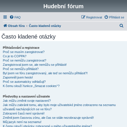
Hudební fórum
FAQ
Registrovat
Přihlásit se
H
Obsah fóra
Často kladené otázky
l
Často kladené otázky
e
d
Přihlašování a registrace
Proč se musím zaregistrovat?
a
Co je to COPPA?
t
Proč se nemůžu zaregistrovat?
Zaregistroval jsem se, ale nemůžu se přihlásit!
Proč se nemůžu přihlásit?
Byl jsem ve fóru zaregistrovaný, ale teď se nemůžu přihlásit?!
Zapomněl jsem heslo!
Proč se automaticky odhlašuji?
K čemu slouží funkce „Smazat cookies“?
Předvolby a nastavení uživatele
Jak můžu změnit svoje nastavení?
Jak můžu zabránit tomu, aby bylo moje uživatelské jméno zobrazeno na seznamu
uživatelů nacházejících se ve fóru?
Zobrazení časů není správné!
Změnil jsem časovou zónu, ale čas se stále nezobrazuje správně!
Můj jazyk není na seznamu!
K čemu slouží obrázky zobrazené u mého uživatelského jména?