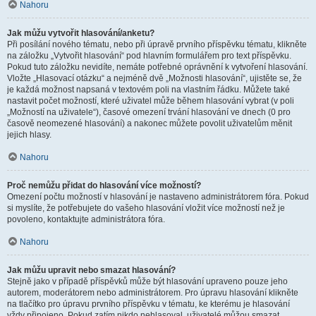
Nahoru
Jak můžu vytvořit hlasování/anketu?
Při posílání nového tématu, nebo při úpravě prvního příspěvku tématu, klikněte
na záložku „Vytvořit hlasování“ pod hlavním formulářem pro text příspěvku.
Pokud tuto záložku nevidíte, nemáte potřebné oprávnění k vytvoření hlasování.
Vložte „Hlasovací otázku“ a nejméně dvě „Možnosti hlasování“, ujistěte se, že
je každá možnost napsaná v textovém poli na vlastním řádku. Můžete také
nastavit počet možností, které uživatel může během hlasování vybrat (v poli
„Možností na uživatele“), časové omezení trvání hlasování ve dnech (0 pro
časově neomezené hlasování) a nakonec můžete povolit uživatelům měnit
jejich hlasy.
Nahoru
Proč nemůžu přidat do hlasování více možností?
Omezení počtu možností v hlasování je nastaveno administrátorem fóra. Pokud
si myslíte, že potřebujete do vašeho hlasování vložit více možností než je
povoleno, kontaktujte administrátora fóra.
Nahoru
Jak můžu upravit nebo smazat hlasování?
Stejně jako v případě příspěvků může být hlasování upraveno pouze jeho
autorem, moderátorem nebo administrátorem. Pro úpravu hlasování klikněte
na tlačítko pro úpravu prvního příspěvku v tématu, ke kterému je hlasování
vždy připojeno. Pokud zatím nikdo nehlasoval, uživatelé můžou smazat