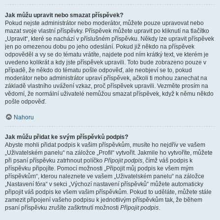
Jak můžu upravit nebo smazat příspěvek?
Pokud nejste administrátor nebo moderátor, můžete pouze upravovat nebo
mazat svoje vlastní příspěvky. Příspěvek můžete upravit po kliknutí na tlačítko
„Upravit“, které se nachází v příslušném příspěvku. Někdy lze upravit příspěvek
jen po omezenou dobu po jeho odeslání. Pokud již někdo na příspěvek
odpověděl a vy se do tématu vrátíte, najdete pod ním krátký text, ve kterém je
uvedeno kolikrát a kdy jste příspěvek upravili. Toto bude zobrazeno pouze v
případě, že někdo do tématu pošle odpověď, ale neobjeví se to, pokud
moderátor nebo administrátor upraví příspěvek, ačkoli ti mohou zanechat na
základě vlastního uvážení vzkaz, proč příspěvek upravili. Vezměte prosím na
vědomí, že normální uživatelé nemůžou smazat příspěvek, když k němu někdo
pošle odpověď.
Nahoru
Jak můžu přidat ke svým příspěvků podpis?
Abyste mohli přidat podpis k vašim příspěvkům, musíte ho nejdřív ve vašem
„Uživatelském panelu“ na záložce „Profil“ vytvořit. Jakmile ho vytvoříte, můžete
při psaní příspěvku zatrhnout políčko
Připojit podpis
, čímž váš podpis k
příspěvku připojíte. Pomocí možnosti „Připojit můj podpis ke všem mým
příspěvkům“, kterou naleznete ve vašem „Uživatelském panelu“ na záložce
„Nastavení fóra“ v sekci „Výchozí nastavení příspěvků“ můžete automaticky
připojit váš podpis ke všem vašim příspěvkům. Pokud to uděláte, můžete stále
zamezit připojení vašeho podpisu k jednotlivým příspěvkům tak, že během
psaní příspěvku zrušíte zaškrtnutí možnosti
Připojit podpis
.