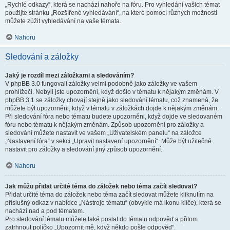
„Rychlé odkazy“, která se nachází nahoře na fóru. Pro vyhledání vašich témat
použijte stránku „Rozšířené vyhledávání“, na které pomocí různých možnosti
můžete zúžit vyhledávání na vaše témata.
Nahoru
Sledování a záložky
Jaký je rozdíl mezi záložkami a sledováním?
V phpBB 3.0 fungovali záložky velmi podobně jako záložky ve vašem
prohlížeči. Nebyli jste upozorněni, když došlo v tématu k nějakým změnám. V
phpBB 3.1 se záložky chovají stejně jako sledování tématu, což znamená, že
můžete být upozorněni, když v tématu v záložkách dojde k nějakým změnám.
Při sledování fóra nebo tématu budete upozorněni, když dojde ve sledovaném
fóru nebo tématu k nějakým změnám. Způsob upozornění pro záložky a
sledování můžete nastavit ve vašem „Uživatelském panelu“ na záložce
„Nastavení fóra“ v sekci „Upravit nastavení upozornění“. Může být užitečné
nastavit pro záložky a sledování jiný způsob upozornění.
Nahoru
Jak můžu přidat určité téma do záložek nebo téma začít sledovat?
Přidat určité téma do záložek nebo téma začít sledovat můžete kliknutím na
příslušný odkaz v nabídce „Nástroje tématu“ (obvykle má ikonu klíče), která se
nachází nad a pod tématem.
Pro sledování tématu můžete také poslat do tématu odpověď a přitom
zatrhnout políčko „Upozornit mě, když někdo pošle odpověď“.