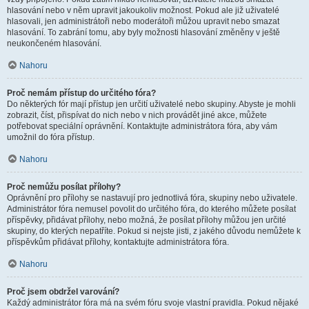
hlasování nebo v něm upravit jakoukoliv možnost. Pokud ale již uživatelé
hlasovali, jen administrátoři nebo moderátoři můžou upravit nebo smazat
hlasování. To zabrání tomu, aby byly možnosti hlasování změněny v ještě
neukončeném hlasování.
Nahoru
Proč nemám přístup do určitého fóra?
Do některých fór mají přístup jen určití uživatelé nebo skupiny. Abyste je mohli
zobrazit, číst, přispívat do nich nebo v nich provádět jiné akce, můžete
potřebovat speciální oprávnění. Kontaktujte administrátora fóra, aby vám
umožnil do fóra přístup.
Nahoru
Proč nemůžu posílat přílohy?
Oprávnění pro přílohy se nastavují pro jednotlivá fóra, skupiny nebo uživatele.
Administrátor fóra nemusel povolit do určitého fóra, do kterého můžete posílat
příspěvky, přidávat přílohy, nebo možná, že posílat přílohy můžou jen určité
skupiny, do kterých nepatříte. Pokud si nejste jisti, z jakého důvodu nemůžete k
příspěvkům přidávat přílohy, kontaktujte administrátora fóra.
Nahoru
Proč jsem obdržel varování?
Každý administrátor fóra má na svém fóru svoje vlastní pravidla. Pokud nějaké