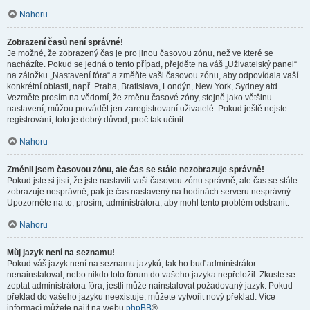
Nahoru
Zobrazení časů není správné!
Je možné, že zobrazený čas je pro jinou časovou zónu, než ve které se
nacházíte. Pokud se jedná o tento případ, přejděte na váš „Uživatelský panel“
na záložku „Nastavení fóra“ a změňte vaši časovou zónu, aby odpovídala vaší
konkrétní oblasti, např. Praha, Bratislava, Londýn, New York, Sydney atd.
Vezměte prosím na vědomí, že změnu časové zóny, stejně jako většinu
nastavení, můžou provádět jen zaregistrovaní uživatelé. Pokud ještě nejste
registrováni, toto je dobrý důvod, proč tak učinit.
Nahoru
Změnil jsem časovou zónu, ale čas se stále nezobrazuje správně!
Pokud jste si jisti, že jste nastavili vaši časovou zónu správně, ale čas se stále
zobrazuje nesprávně, pak je čas nastavený na hodinách serveru nesprávný.
Upozorněte na to, prosím, administrátora, aby mohl tento problém odstranit.
Nahoru
Můj jazyk není na seznamu!
Pokud váš jazyk není na seznamu jazyků, tak ho buď administrátor
nenainstaloval, nebo nikdo toto fórum do vašeho jazyka nepřeložil. Zkuste se
zeptat administrátora fóra, jestli může nainstalovat požadovaný jazyk. Pokud
překlad do vašeho jazyku neexistuje, můžete vytvořit nový překlad. Více
informací můžete najít na webu
phpBB
®.