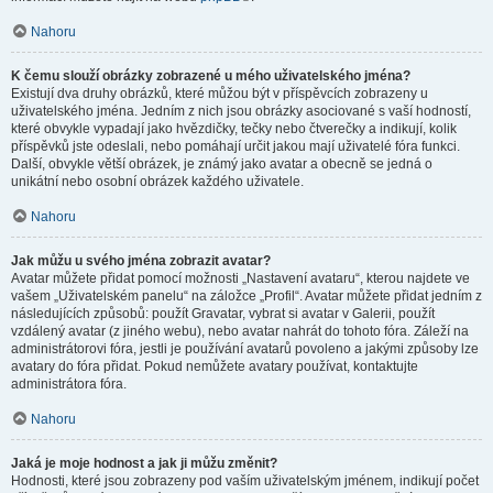
Nahoru
K čemu slouží obrázky zobrazené u mého uživatelského jména?
Existují dva druhy obrázků, které můžou být v příspěvcích zobrazeny u
uživatelského jména. Jedním z nich jsou obrázky asociované s vaší hodností,
které obvykle vypadají jako hvězdičky, tečky nebo čtverečky a indikují, kolik
příspěvků jste odeslali, nebo pomáhají určit jakou mají uživatelé fóra funkci.
Další, obvykle větší obrázek, je známý jako avatar a obecně se jedná o
unikátní nebo osobní obrázek každého uživatele.
Nahoru
Jak můžu u svého jména zobrazit avatar?
Avatar můžete přidat pomocí možnosti „Nastavení avataru“, kterou najdete ve
vašem „Uživatelském panelu“ na záložce „Profil“. Avatar můžete přidat jedním z
následujících způsobů: použít Gravatar, vybrat si avatar v Galerii, použít
vzdálený avatar (z jiného webu), nebo avatar nahrát do tohoto fóra. Záleží na
administrátorovi fóra, jestli je používání avatarů povoleno a jakými způsoby lze
avatary do fóra přidat. Pokud nemůžete avatary používat, kontaktujte
administrátora fóra.
Nahoru
Jaká je moje hodnost a jak ji můžu změnit?
Hodnosti, které jsou zobrazeny pod vaším uživatelským jménem, indikují počet