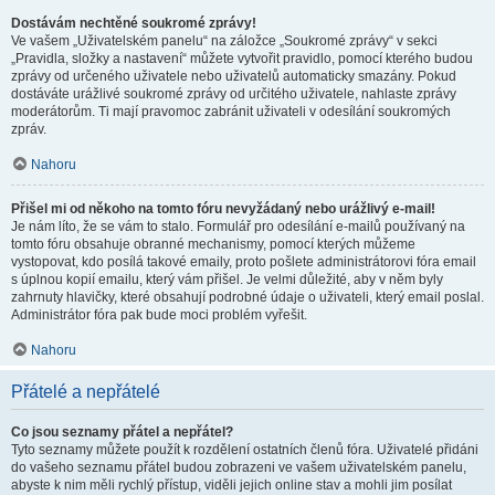
Dostávám nechtěné soukromé zprávy!
Ve vašem „Uživatelském panelu“ na záložce „Soukromé zprávy“ v sekci
„Pravidla, složky a nastavení“ můžete vytvořit pravidlo, pomocí kterého budou
zprávy od určeného uživatele nebo uživatelů automaticky smazány. Pokud
dostáváte urážlivé soukromé zprávy od určitého uživatele, nahlaste zprávy
moderátorům. Ti mají pravomoc zabránit uživateli v odesílání soukromých
zpráv.
Nahoru
Přišel mi od někoho na tomto fóru nevyžádaný nebo urážlivý e-mail!
Je nám líto, že se vám to stalo. Formulář pro odesílání e-mailů používaný na
tomto fóru obsahuje obranné mechanismy, pomocí kterých můžeme
vystopovat, kdo posílá takové emaily, proto pošlete administrátorovi fóra email
s úplnou kopií emailu, který vám přišel. Je velmi důležité, aby v něm byly
zahrnuty hlavičky, které obsahují podrobné údaje o uživateli, který email poslal.
Administrátor fóra pak bude moci problém vyřešit.
Nahoru
Přátelé a nepřátelé
Co jsou seznamy přátel a nepřátel?
Tyto seznamy můžete použít k rozdělení ostatních členů fóra. Uživatelé přidáni
do vašeho seznamu přátel budou zobrazeni ve vašem uživatelském panelu,
abyste k nim měli rychlý přístup, viděli jejich online stav a mohli jim posílat