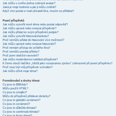
Jak můžu u svého jména zobrazit avatar?
Jaká je moje hodnost a jak ji můžu změnit?
Když chci poslat e-mail uživateli fóra, musím se přihlásit?
Psaní příspěvků
Jak můžu vytvořit nové téma nebo poslat odpověď?
Jak můžu upravit nebo smazat příspěvek?
Jak můžu přidat ke svým příspěvků podpis?
Jak můžu vytvořit hlasování/anketu?
Proč nemůžu přidat do hlasování více možností?
Jak můžu upravit nebo smazat hlasování?
Proč nemám přístup do určitého fóra?
Proč nemůžu posílat přílohy?
Proč jsem obdržel varování?
Jak můžu moderátorovi nahlásit příspěvek?
K čemu slouží tlačítko „Uložit jako rozepsanou zprávu“ zobrazené při psaní příspěvku?
Proč musí být můj příspěvek schválen?
Jak můžu oživit moje téma?
Formátování a druhy témat
Co jsou to BBKódy?
Můžu použít HTML?
Co jsou to smajlíci?
Můžu do příspěvků přidávat obrázky?
Co jsou to globální oznámení?
Co jsou to oznámení?
Co jsou to důležitá témata?
Co jsou to zamknutá témata?
Co jsou to ikony témat?