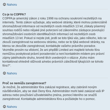
Nahoru
Co je to COPPA?
COPPA je americký zákon z roku 1998 na ochranu soukromí nezletilých na
internetu. Tento zákon vyžaduje, aby webové stránky, které mohou potenciálně
shromažďovat informace od nezletilých osob mladších 13 let, získaly písemný
souhlas rodičů nebo nějaké jiné potvrzení od zákonného zástupce povolující
shromažďování osobních identifikačních informací od nezletilých osob
mladších 13 let. Pokud si nejste jisti, jestli se toto týká vás, jako někoho, kdo se
zkouší zaregistrovat na webovou stránku, nebo se to týká webové stránky, na
kterou se zkoušíte zaregistrovat, kontaktujte vašeho právního poradce.
Vezměte prosím na vědomí, že ani phpBB Limited ani majitelé tohoto fóra
nemůžou poskytovat právní poradenství a není kontaktním místem pro právní
zájmy jakéhokoliv druhu, kromě těch uvedených v otázce „Koho mám
kontaktovat ohledně stížnosti a/nebo právních záležitostí týkajících se tohoto
fóra?“.
Nahoru
Proč se nemůžu zaregistrovat?
Je možné, že administrátor fóra zakázal registrace, aby zabránil novým
návštěvníkům, aby se stali členy fóra. Administrátor mohl také zakázat vaši IP
adresu nebo používání uživatelského jména, pomocí kterého se snažíš
zaregistrovat. Kontaktujte administrátora fóra a požádejte ho o pomoc.
Nahoru