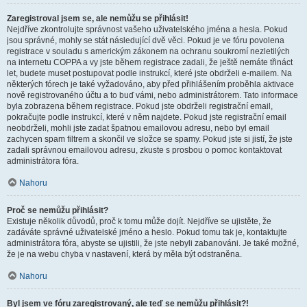
Zaregistroval jsem se, ale nemůžu se přihlásit!
Nejdříve zkontrolujte správnost vašeho uživatelského jména a hesla. Pokud
jsou správné, mohly se stát následující dvě věci. Pokud je ve fóru povolena
registrace v souladu s americkým zákonem na ochranu soukromí nezletilých
na internetu COPPA a vy jste během registrace zadali, že ještě nemáte třináct
let, budete muset postupovat podle instrukcí, které jste obdrželi e-mailem. Na
některých fórech je také vyžadováno, aby před přihlášením proběhla aktivace
nově registrovaného účtu a to buď vámi, nebo administrátorem. Tato informace
byla zobrazena během registrace. Pokud jste obdrželi registrační email,
pokračujte podle instrukcí, které v něm najdete. Pokud jste registrační email
neobdrželi, mohli jste zadat špatnou emailovou adresu, nebo byl email
zachycen spam filtrem a skončil ve složce se spamy. Pokud jste si jistí, že jste
zadali správnou emailovou adresu, zkuste s prosbou o pomoc kontaktovat
administrátora fóra.
Nahoru
Proč se nemůžu přihlásit?
Existuje několik důvodů, proč k tomu může dojít. Nejdříve se ujistěte, že
zadáváte správné uživatelské jméno a heslo. Pokud tomu tak je, kontaktujte
administrátora fóra, abyste se ujistili, že jste nebyli zabanováni. Je také možné,
že je na webu chyba v nastavení, která by měla být odstraněna.
Nahoru
Byl jsem ve fóru zaregistrovaný, ale teď se nemůžu přihlásit?!