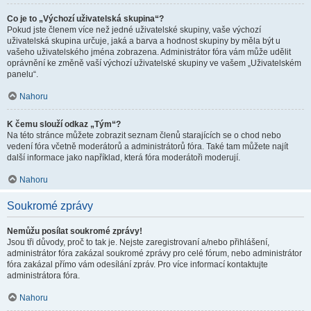
Co je to „Výchozí uživatelská skupina“?
Pokud jste členem více než jedné uživatelské skupiny, vaše výchozí
uživatelská skupina určuje, jaká a barva a hodnost skupiny by měla být u
vašeho uživatelského jména zobrazena. Administrátor fóra vám může udělit
oprávnění ke změně vaší výchozí uživatelské skupiny ve vašem „Uživatelském
panelu“.
Nahoru
K čemu slouží odkaz „Tým“?
Na této stránce můžete zobrazit seznam členů starajících se o chod nebo
vedení fóra včetně moderátorů a administrátorů fóra. Také tam můžete najít
další informace jako například, která fóra moderátoři moderují.
Nahoru
Soukromé zprávy
Nemůžu posílat soukromé zprávy!
Jsou tři důvody, proč to tak je. Nejste zaregistrovaní a/nebo přihlášení,
administrátor fóra zakázal soukromé zprávy pro celé fórum, nebo administrátor
fóra zakázal přímo vám odesílání zpráv. Pro více informací kontaktujte
administrátora fóra.
Nahoru