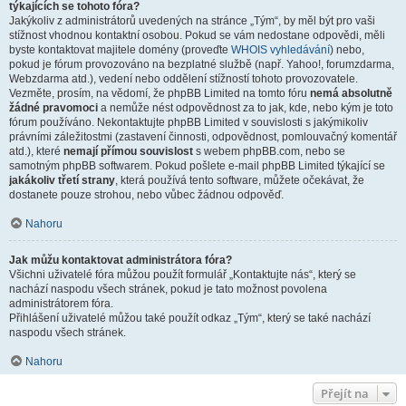
týkajících se tohoto fóra?
Jakýkoliv z administrátorů uvedených na stránce „Tým“, by měl být pro vaši
stížnost vhodnou kontaktní osobou. Pokud se vám nedostane odpovědi, měli
byste kontaktovat majitele domény (proveďte
WHOIS vyhledávání
) nebo,
pokud je fórum provozováno na bezplatné službě (např. Yahoo!, forumzdarma,
Webzdarma atd.), vedení nebo oddělení stížností tohoto provozovatele.
Vezměte, prosím, na vědomí, že phpBB Limited na tomto fóru
nemá absolutně
žádné pravomoci
a nemůže nést odpovědnost za to jak, kde, nebo kým je toto
fórum používáno. Nekontaktujte phpBB Limited v souvislosti s jakýmikoliv
právními záležitostmi (zastavení činnosti, odpovědnost, pomlouvačný komentář
atd.), které
nemají přímou souvislost
s webem phpBB.com, nebo se
samotným phpBB softwarem. Pokud pošlete e-mail phpBB Limited týkající se
jakákoliv třetí strany
, která používá tento software, můžete očekávat, že
dostanete pouze strohou, nebo vůbec žádnou odpověď.
Nahoru
Jak můžu kontaktovat administrátora fóra?
Všichni uživatelé fóra můžou použít formulář „Kontaktujte nás“, který se
nachází naspodu všech stránek, pokud je tato možnost povolena
administrátorem fóra.
Přihlášení uživatelé můžou také použít odkaz „Tým“, který se také nachází
naspodu všech stránek.
Nahoru
Přejít na