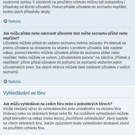
soukromé zprávy. V závislosti na použitém vzhledu můžou být zvýrazněny i
příspěvky od těchto uživatelů. Pokud přidáte uživatele do seznamu nepřátel,
budou jejich příspěvky skryty.
Nahoru
Jak můžu přidat nebo odstranit uživatele do/z mého seznamu přátel nebo
nepřátel?
Uživatele můžete přidat do vašeho seznamu dvěma způsoby. Po kliknutí na
jméno uživatele se dostanete na stránku s profilem uživatele, kde najdete
odkaz, pomocí kterého můžete uživatele přidat do seznamu přátel nebo
nepřátel. Nebo můžete ve vašem „Uživatelském panelu“ na záložce „Přátelé a
nepřátelé“ přímo přidat uživatele do jednoho ze seznamů vložením jejich
uživatelských jmen. Na stejné stránce můžete také odstranit uživatele z vašich
seznamů.
Nahoru
Vyhledávání ve fóru
Jak můžu vyhledávat na celém fóru nebo v jednotlivých fórech?
Vložte hledaný výraz do vyhledávacího pole umístěného na obsahu fóra
(indexu) nebo na stránkách témat nebo fór. Na rozšířené vyhledávání můžete
přejít kliknutím na odkaz (nebo ikonu) „Rozšířené vyhledávání“, který najdete
na všech stránkách fóra. Jakým způsobem bude vyhledávání dostupné závisí
na použitém vzhledu fóra.