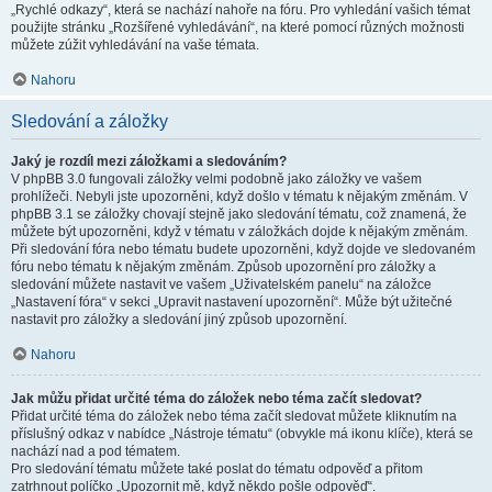
„Rychlé odkazy“, která se nachází nahoře na fóru. Pro vyhledání vašich témat
použijte stránku „Rozšířené vyhledávání“, na které pomocí různých možnosti
můžete zúžit vyhledávání na vaše témata.
Nahoru
Sledování a záložky
Jaký je rozdíl mezi záložkami a sledováním?
V phpBB 3.0 fungovali záložky velmi podobně jako záložky ve vašem
prohlížeči. Nebyli jste upozorněni, když došlo v tématu k nějakým změnám. V
phpBB 3.1 se záložky chovají stejně jako sledování tématu, což znamená, že
můžete být upozorněni, když v tématu v záložkách dojde k nějakým změnám.
Při sledování fóra nebo tématu budete upozorněni, když dojde ve sledovaném
fóru nebo tématu k nějakým změnám. Způsob upozornění pro záložky a
sledování můžete nastavit ve vašem „Uživatelském panelu“ na záložce
„Nastavení fóra“ v sekci „Upravit nastavení upozornění“. Může být užitečné
nastavit pro záložky a sledování jiný způsob upozornění.
Nahoru
Jak můžu přidat určité téma do záložek nebo téma začít sledovat?
Přidat určité téma do záložek nebo téma začít sledovat můžete kliknutím na
příslušný odkaz v nabídce „Nástroje tématu“ (obvykle má ikonu klíče), která se
nachází nad a pod tématem.
Pro sledování tématu můžete také poslat do tématu odpověď a přitom
zatrhnout políčko „Upozornit mě, když někdo pošle odpověď“.