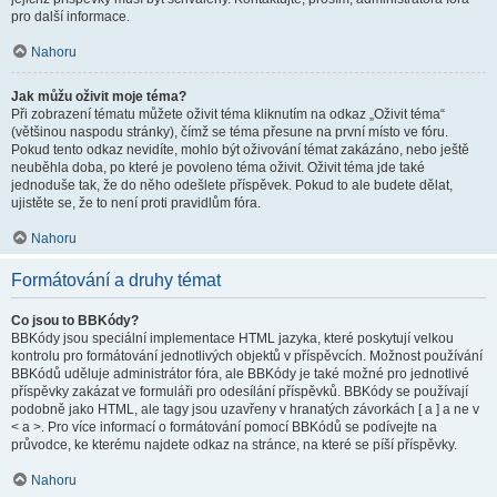
pro další informace.
Nahoru
Jak můžu oživit moje téma?
Při zobrazení tématu můžete oživit téma kliknutím na odkaz „Oživit téma“
(většinou naspodu stránky), čímž se téma přesune na první místo ve fóru.
Pokud tento odkaz nevidíte, mohlo být oživování témat zakázáno, nebo ještě
neuběhla doba, po které je povoleno téma oživit. Oživit téma jde také
jednoduše tak, že do něho odešlete příspěvek. Pokud to ale budete dělat,
ujistěte se, že to není proti pravidlům fóra.
Nahoru
Formátování a druhy témat
Co jsou to BBKódy?
BBKódy jsou speciální implementace HTML jazyka, které poskytují velkou
kontrolu pro formátování jednotlivých objektů v příspěvcích. Možnost používání
BBKódů uděluje administrátor fóra, ale BBKódy je také možné pro jednotlivé
příspěvky zakázat ve formuláři pro odesílání příspěvků. BBKódy se používají
podobně jako HTML, ale tagy jsou uzavřeny v hranatých závorkách [ a ] a ne v
< a >. Pro více informací o formátování pomocí BBKódů se podívejte na
průvodce, ke kterému najdete odkaz na stránce, na které se píší příspěvky.
Nahoru