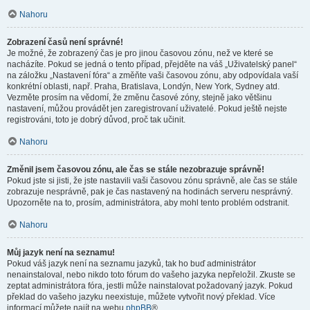
Nahoru
Zobrazení časů není správné!
Je možné, že zobrazený čas je pro jinou časovou zónu, než ve které se
nacházíte. Pokud se jedná o tento případ, přejděte na váš „Uživatelský panel“
na záložku „Nastavení fóra“ a změňte vaši časovou zónu, aby odpovídala vaší
konkrétní oblasti, např. Praha, Bratislava, Londýn, New York, Sydney atd.
Vezměte prosím na vědomí, že změnu časové zóny, stejně jako většinu
nastavení, můžou provádět jen zaregistrovaní uživatelé. Pokud ještě nejste
registrováni, toto je dobrý důvod, proč tak učinit.
Nahoru
Změnil jsem časovou zónu, ale čas se stále nezobrazuje správně!
Pokud jste si jisti, že jste nastavili vaši časovou zónu správně, ale čas se stále
zobrazuje nesprávně, pak je čas nastavený na hodinách serveru nesprávný.
Upozorněte na to, prosím, administrátora, aby mohl tento problém odstranit.
Nahoru
Můj jazyk není na seznamu!
Pokud váš jazyk není na seznamu jazyků, tak ho buď administrátor
nenainstaloval, nebo nikdo toto fórum do vašeho jazyka nepřeložil. Zkuste se
zeptat administrátora fóra, jestli může nainstalovat požadovaný jazyk. Pokud
překlad do vašeho jazyku neexistuje, můžete vytvořit nový překlad. Více
informací můžete najít na webu
phpBB
®.