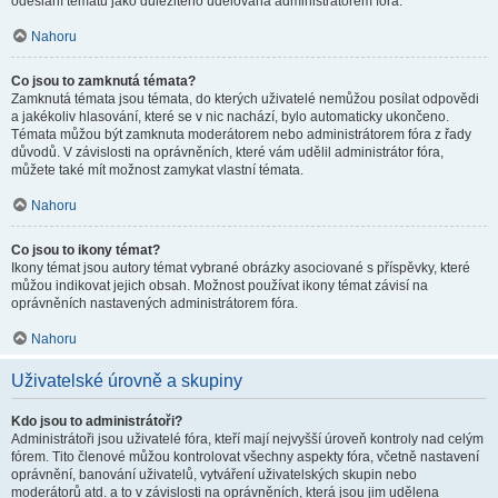
odeslání tématu jako důležitého udělována administrátorem fóra.
Nahoru
Co jsou to zamknutá témata?
Zamknutá témata jsou témata, do kterých uživatelé nemůžou posílat odpovědi
a jakékoliv hlasování, které se v nic nachází, bylo automaticky ukončeno.
Témata můžou být zamknuta moderátorem nebo administrátorem fóra z řady
důvodů. V závislosti na oprávněních, které vám udělil administrátor fóra,
můžete také mít možnost zamykat vlastní témata.
Nahoru
Co jsou to ikony témat?
Ikony témat jsou autory témat vybrané obrázky asociované s příspěvky, které
můžou indikovat jejich obsah. Možnost používat ikony témat závisí na
oprávněních nastavených administrátorem fóra.
Nahoru
Uživatelské úrovně a skupiny
Kdo jsou to administrátoři?
Administrátoři jsou uživatelé fóra, kteří mají nejvyšší úroveň kontroly nad celým
fórem. Tito členové můžou kontrolovat všechny aspekty fóra, včetně nastavení
oprávnění, banování uživatelů, vytváření uživatelských skupin nebo
moderátorů atd. a to v závislosti na oprávněních, která jsou jim udělena