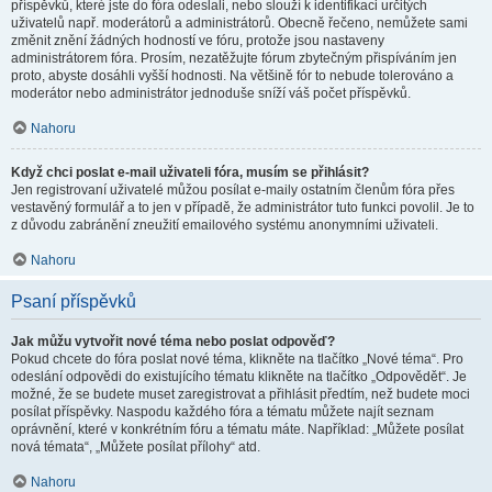
příspěvků, které jste do fóra odeslali, nebo slouží k identifikaci určitých
uživatelů např. moderátorů a administrátorů. Obecně řečeno, nemůžete sami
změnit znění žádných hodností ve fóru, protože jsou nastaveny
administrátorem fóra. Prosím, nezatěžujte fórum zbytečným přispíváním jen
proto, abyste dosáhli vyšší hodnosti. Na většině fór to nebude tolerováno a
moderátor nebo administrátor jednoduše sníží váš počet příspěvků.
Nahoru
Když chci poslat e-mail uživateli fóra, musím se přihlásit?
Jen registrovaní uživatelé můžou posílat e-maily ostatním členům fóra přes
vestavěný formulář a to jen v případě, že administrátor tuto funkci povolil. Je to
z důvodu zabránění zneužití emailového systému anonymními uživateli.
Nahoru
Psaní příspěvků
Jak můžu vytvořit nové téma nebo poslat odpověď?
Pokud chcete do fóra poslat nové téma, klikněte na tlačítko „Nové téma“. Pro
odeslání odpovědi do existujícího tématu klikněte na tlačítko „Odpovědět“. Je
možné, že se budete muset zaregistrovat a přihlásit předtím, než budete moci
posílat příspěvky. Naspodu každého fóra a tématu můžete najít seznam
oprávnění, které v konkrétním fóru a tématu máte. Například: „Můžete posílat
nová témata“, „Můžete posílat přílohy“ atd.
Nahoru