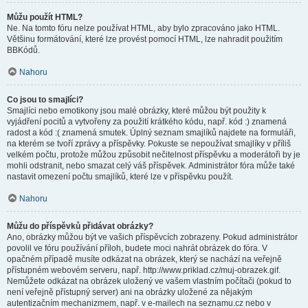
Můžu použít HTML?
Ne. Na tomto fóru nelze používat HTML, aby bylo zpracováno jako HTML.
Většinu formátování, které lze provést pomocí HTML, lze nahradit použitím
BBKódů.
Nahoru
Co jsou to smajlíci?
Smajlíci nebo emotikony jsou malé obrázky, které můžou být použity k
vyjádření pocitů a vytvořeny za použití krátkého kódu, např. kód :) znamená
radost a kód :( znamená smutek. Úplný seznam smajlíků najdete na formuláři,
na kterém se tvoří zprávy a příspěvky. Pokuste se nepoužívat smajlíky v příliš
velkém počtu, protože můžou způsobit nečitelnost příspěvku a moderátoři by je
mohli odstranit, nebo smazat celý váš příspěvek. Administrátor fóra může také
nastavit omezení počtu smajlíků, které lze v příspěvku použít.
Nahoru
Můžu do příspěvků přidávat obrázky?
Ano, obrázky můžou být ve vašich příspěvcích zobrazeny. Pokud administrátor
povolil ve fóru používání příloh, budete moci nahrát obrázek do fóra. V
opačném případě musíte odkázat na obrázek, který se nachází na veřejně
přístupném webovém serveru, např. http://www.priklad.cz/muj-obrazek.gif.
Nemůžete odkázat na obrázek uložený ve vašem vlastním počítači (pokud to
není veřejně přístupný server) ani na obrázky uložené za nějakým
autentizačním mechanizmem, např. v e-mailech na seznamu.cz nebo v