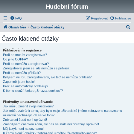
Hudební fórum
FAQ
Registrovat
Přihlásit se
H
Obsah fóra
Často kladené otázky
l
Často kladené otázky
e
d
Přihlašování a registrace
Proč se musím zaregistrovat?
a
Co je to COPPA?
t
Proč se nemůžu zaregistrovat?
Zaregistroval jsem se, ale nemůžu se přihlásit!
Proč se nemůžu přihlásit?
Byl jsem ve fóru zaregistrovaný, ale teď se nemůžu přihlásit?!
Zapomněl jsem heslo!
Proč se automaticky odhlašuji?
K čemu slouží funkce „Smazat cookies“?
Předvolby a nastavení uživatele
Jak můžu změnit svoje nastavení?
Jak můžu zabránit tomu, aby bylo moje uživatelské jméno zobrazeno na seznamu
uživatelů nacházejících se ve fóru?
Zobrazení časů není správné!
Změnil jsem časovou zónu, ale čas se stále nezobrazuje správně!
Můj jazyk není na seznamu!
K čemu slouží obrázky zobrazené u mého uživatelského jména?