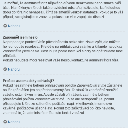
Je možné, že administrátor z nějakého důvodu deaktivoval nebo smazal váš
účet. Na některých fórech také pravidelně odstraňují uživatele, kteří dlouhou
dobu do fóra nic nenapsali, čímž se zmenší velikost databáze. Pokud je to váš
případ, zaregistrujte se znovu a pokuste se více zapojit do diskuzí.
Nahoru
Zapomněl jsem heslo!
Nepropadejte panice! Vaše původní heslo nelze sice získat zpět, ale můžete
ho jednoduše resetovat. Přejděte na přihlašovací stránku a klikněte na odkaz
Zapomněl/a jsem heslo
. Postupujte podle instrukcí a brzy se opět budete moci
přihlásit.
Pokud nebudete moci resetovat vaše heslo, kontaktujte administrátora fóra.
Nahoru
Proč se automaticky odhlašuji?
Pokud nezatrhnete během přihlašování políčko
Zapamatovat si mě
zůstanete
na fóru přihlášen jen po přednastavený čas. To slouží k zabránění zneužití
vašeho účtu někým jiným. Abyste zůstali přihlášeni, zatrhněte během
přihlašování políčko
Zapamatovat si mě
. To se ale nedoporučuje, pokud
přistupujete k fóru ze sdíleného počítače, např. v knihovně, internetové
kavárně, počítačové učebně atd. Pokud toto zaškrtávací políčko nevidíte,
znamená to, že administrátor fóra tuto funkci zakázal.
Nahoru