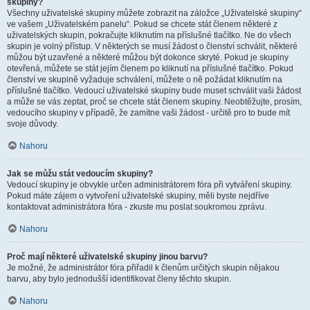
skupiny?
Všechny uživatelské skupiny můžete zobrazit na záložce „Uživatelské skupiny“
ve vašem „Uživatelském panelu“. Pokud se chcete stát členem některé z
uživatelských skupin, pokračujte kliknutím na příslušné tlačítko. Ne do všech
skupin je volný přístup. V některých se musí žádost o členství schválit, některé
můžou být uzavřené a některé můžou být dokonce skryté. Pokud je skupiny
otevřená, můžete se stát jejím členem po kliknutí na příslušné tlačítko. Pokud
členství ve skupině vyžaduje schválení, můžete o ně požádat kliknutím na
příslušné tlačítko. Vedoucí uživatelské skupiny bude muset schválit vaši žádost
a může se vás zeptat, proč se chcete stát členem skupiny. Neobtěžujte, prosím,
vedoucího skupiny v případě, že zamítne vaši žádost - určitě pro to bude mít
svoje důvody.
Nahoru
Jak se můžu stát vedoucím skupiny?
Vedoucí skupiny je obvykle určen administrátorem fóra při vytváření skupiny.
Pokud máte zájem o vytvoření uživatelské skupiny, měli byste nejdříve
kontaktovat administrátora fóra - zkuste mu poslat soukromou zprávu.
Nahoru
Proč mají některé uživatelské skupiny jinou barvu?
Je možné, že administrátor fóra přiřadil k členům určitých skupin nějakou
barvu, aby bylo jednodušší identifikovat členy těchto skupin.
Nahoru