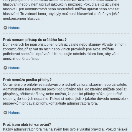
hlasování nebo v něm upravit jakoukoliv možnost. Pokud ale již uživatelé
hlasovali, jen administrátoři nebo moderátoři můžou upravit nebo smazat
hlasování. To zabrání tomu, aby byly možnosti hlasování změněny v ještě
neukončeném hlasování.
Nahoru
Proč nemám přístup do určitého fóra?
Do některých fór mají přístup jen určití uživatelé nebo skupiny. Abyste je mohli
zobrazit, číst, přispívat do nich nebo v nich provádět jiné akce, můžete
potřebovat speciální oprávnění. Kontaktujte administrátora fóra, aby vám
umožnil do fóra přístup.
Nahoru
Proč nemůžu posílat přílohy?
Oprávnění pro přílohy se nastavují pro jednotlivá fóra, skupiny nebo uživatele.
Administrátor fóra nemusel povolit do určitého fóra, do kterého můžete posílat
příspěvky, přidávat přílohy, nebo možná, že posílat přílohy můžou jen určité
skupiny, do kterých nepatříte. Pokud si nejste jisti, z jakého důvodu nemůžete k
příspěvkům přidávat přílohy, kontaktujte administrátora fóra.
Nahoru
Proč jsem obdržel varování?
Každý administrátor fóra má na svém fóru svoje vlastní pravidla. Pokud nějaké