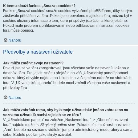
K čemu slouží funkce „Smazat cookies“?
Funkce „Smazat cookies“ smaže cookies vytvořené phpBB fórem, díky kterým
zůstáváte přihlášen ve fóru. Pokud je to povoleno majitelem fóra, můžou být v
cookies uloženy informace o tom, které příspěvky jste četli, a které ještě ne.
Pokud máte problém s přihlašováním nebo odhlašováním, smazání cookies
fóra může pomoci.
Nahoru
Předvolby a nastavení uživatele
Jak můžu změnit svoje nastavení?
Pokud jste se ve fóru zaregistrovali, jsou všechna vaše nastavení uložena v
databázi fóra. Pro jejich změnu přejděte na váš „Uživatelský panel“ pomocí
odkazu, který obvykle najdete po kliknutí na vaše jméno nahoře na stránkách
fóra. V „Uživatelském panelu“ budete moci změnit všechna vaše nastavení a
předvolby fóra.
Nahoru
Jak můžu zabránit tomu, aby bylo moje uživatelské jméno zobrazeno na
seznamu uživatelů nacházejících se ve fóru?
V „Uživatelském panelu“ na záložce „Nastavení fóra“ -> „Obecné nastavení
fóra“ najdete možnost
Skrýt můj online stav
. Pokud u této možnosti nastavíte
„Ano“, budete na seznamu viditelní jen pro administrátory, moderátory a sama
sebe. Budete počítán jako skrytý uživatel.