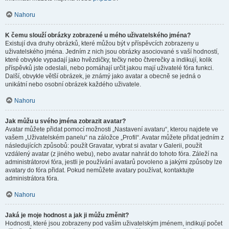
Nahoru
K čemu slouží obrázky zobrazené u mého uživatelského jména?
Existují dva druhy obrázků, které můžou být v příspěvcích zobrazeny u
uživatelského jména. Jedním z nich jsou obrázky asociované s vaší hodností,
které obvykle vypadají jako hvězdičky, tečky nebo čtverečky a indikují, kolik
příspěvků jste odeslali, nebo pomáhají určit jakou mají uživatelé fóra funkci.
Další, obvykle větší obrázek, je známý jako avatar a obecně se jedná o
unikátní nebo osobní obrázek každého uživatele.
Nahoru
Jak můžu u svého jména zobrazit avatar?
Avatar můžete přidat pomocí možnosti „Nastavení avataru“, kterou najdete ve
vašem „Uživatelském panelu“ na záložce „Profil“. Avatar můžete přidat jedním z
následujících způsobů: použít Gravatar, vybrat si avatar v Galerii, použít
vzdálený avatar (z jiného webu), nebo avatar nahrát do tohoto fóra. Záleží na
administrátorovi fóra, jestli je používání avatarů povoleno a jakými způsoby lze
avatary do fóra přidat. Pokud nemůžete avatary používat, kontaktujte
administrátora fóra.
Nahoru
Jaká je moje hodnost a jak ji můžu změnit?
Hodnosti, které jsou zobrazeny pod vaším uživatelským jménem, indikují počet