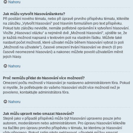
Nahoru
Jak můžu vytvořit hlasování/anketu?
Při posílání nového tématu, nebo při úpravě prvního příspěvku tématu, klikněte
na záložku „Vytvořit hlasování“ pod hlavním formulářem pro text příspěvku.
Pokud tuto záložku nevidíte, nemáte potřebné oprávnění k vytvoření hlasování.
Vložte „Hlasovací otázku“ a nejméně dvě „Možnosti hlasování“, ujistěte se, že
je každá možnost napsaná v textovém poli na vlastním řádku. Můžete také
nastavit počet možností, které uživatel může během hlasování vybrat (v poli
„Možností na uživatele“), časové omezení trvání hlasování ve dnech (0 pro
časově neomezené hlasování) a nakonec můžete povolit uživatelům měnit
jejich hlasy.
Nahoru
Proč nemůžu přidat do hlasování více možností?
Omezení počtu možností v hlasování je nastaveno administrátorem fóra. Pokud
si myslíte, že potřebujete do vašeho hlasování vložit více možností než je
povoleno, kontaktujte administrátora fóra.
Nahoru
Jak můžu upravit nebo smazat hlasování?
Stejně jako v případě příspěvků může být hlasování upraveno pouze jeho
autorem, moderátorem nebo administrátorem. Pro úpravu hlasování klikněte
na tlačítko pro úpravu prvního příspěvku v tématu, ke kterému je hlasování
vždy připojeno. Pokud zatím nikdo nehlasoval, uživatelé můžou smazat