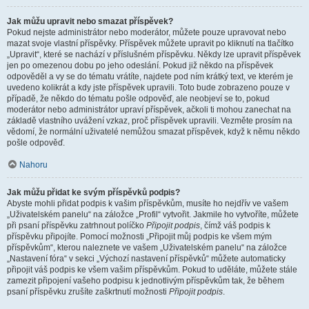
Jak můžu upravit nebo smazat příspěvek?
Pokud nejste administrátor nebo moderátor, můžete pouze upravovat nebo
mazat svoje vlastní příspěvky. Příspěvek můžete upravit po kliknutí na tlačítko
„Upravit“, které se nachází v příslušném příspěvku. Někdy lze upravit příspěvek
jen po omezenou dobu po jeho odeslání. Pokud již někdo na příspěvek
odpověděl a vy se do tématu vrátíte, najdete pod ním krátký text, ve kterém je
uvedeno kolikrát a kdy jste příspěvek upravili. Toto bude zobrazeno pouze v
případě, že někdo do tématu pošle odpověď, ale neobjeví se to, pokud
moderátor nebo administrátor upraví příspěvek, ačkoli ti mohou zanechat na
základě vlastního uvážení vzkaz, proč příspěvek upravili. Vezměte prosím na
vědomí, že normální uživatelé nemůžou smazat příspěvek, když k němu někdo
pošle odpověď.
Nahoru
Jak můžu přidat ke svým příspěvků podpis?
Abyste mohli přidat podpis k vašim příspěvkům, musíte ho nejdřív ve vašem
„Uživatelském panelu“ na záložce „Profil“ vytvořit. Jakmile ho vytvoříte, můžete
při psaní příspěvku zatrhnout políčko
Připojit podpis
, čímž váš podpis k
příspěvku připojíte. Pomocí možnosti „Připojit můj podpis ke všem mým
příspěvkům“, kterou naleznete ve vašem „Uživatelském panelu“ na záložce
„Nastavení fóra“ v sekci „Výchozí nastavení příspěvků“ můžete automaticky
připojit váš podpis ke všem vašim příspěvkům. Pokud to uděláte, můžete stále
zamezit připojení vašeho podpisu k jednotlivým příspěvkům tak, že během
psaní příspěvku zrušíte zaškrtnutí možnosti
Připojit podpis
.