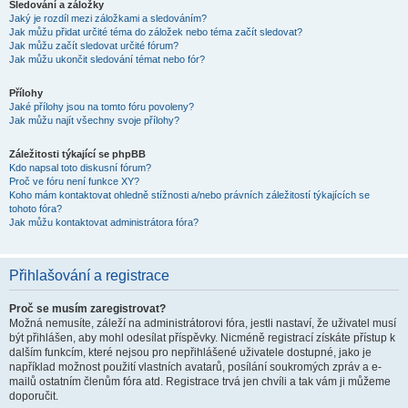
Sledování a záložky
Jaký je rozdíl mezi záložkami a sledováním?
Jak můžu přidat určité téma do záložek nebo téma začít sledovat?
Jak můžu začít sledovat určité fórum?
Jak můžu ukončit sledování témat nebo fór?
Přílohy
Jaké přílohy jsou na tomto fóru povoleny?
Jak můžu najít všechny svoje přílohy?
Záležitosti týkající se phpBB
Kdo napsal toto diskusní fórum?
Proč ve fóru není funkce XY?
Koho mám kontaktovat ohledně stížnosti a/nebo právních záležitostí týkajících se
tohoto fóra?
Jak můžu kontaktovat administrátora fóra?
Přihlašování a registrace
Proč se musím zaregistrovat?
Možná nemusíte, záleží na administrátorovi fóra, jestli nastaví, že uživatel musí
být přihlášen, aby mohl odesílat příspěvky. Nicméně registrací získáte přístup k
dalším funkcím, které nejsou pro nepřihlášené uživatele dostupné, jako je
například možnost použití vlastních avatarů, posílání soukromých zpráv a e-
mailů ostatním členům fóra atd. Registrace trvá jen chvíli a tak vám ji můžeme
doporučit.