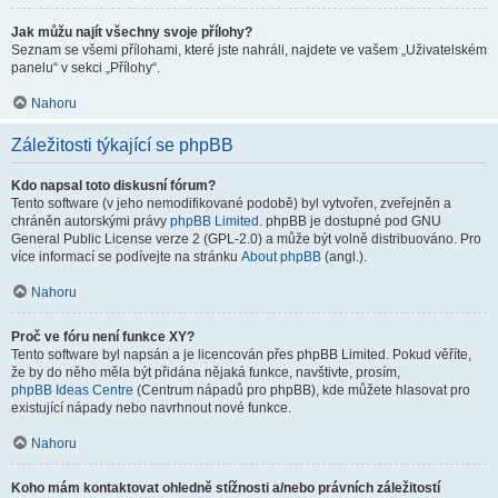
Jak můžu najít všechny svoje přílohy?
Seznam se všemi přílohami, které jste nahráli, najdete ve vašem „Uživatelském
panelu“ v sekci „Přílohy“.
Nahoru
Záležitosti týkající se phpBB
Kdo napsal toto diskusní fórum?
Tento software (v jeho nemodifikované podobě) byl vytvořen, zveřejněn a
chráněn autorskými právy
phpBB Limited
. phpBB je dostupné pod GNU
General Public License verze 2 (GPL-2.0) a může být volně distribuováno. Pro
více informací se podívejte na stránku
About phpBB
(angl.).
Nahoru
Proč ve fóru není funkce XY?
Tento software byl napsán a je licencován přes phpBB Limited. Pokud věříte,
že by do něho měla být přidána nějaká funkce, navštivte, prosím,
phpBB Ideas Centre
(Centrum nápadů pro phpBB), kde můžete hlasovat pro
existující nápady nebo navrhnout nové funkce.
Nahoru
Koho mám kontaktovat ohledně stížnosti a/nebo právních záležitostí