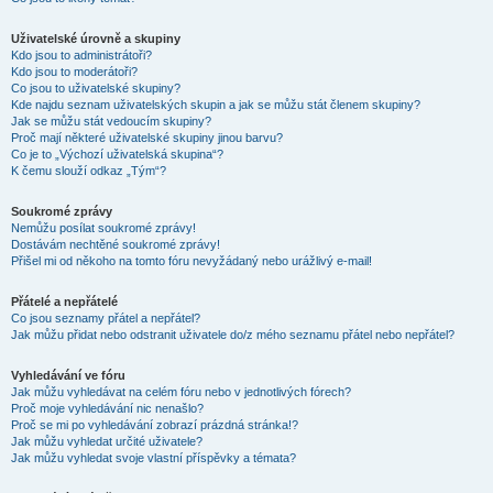
Uživatelské úrovně a skupiny
Kdo jsou to administrátoři?
Kdo jsou to moderátoři?
Co jsou to uživatelské skupiny?
Kde najdu seznam uživatelských skupin a jak se můžu stát členem skupiny?
Jak se můžu stát vedoucím skupiny?
Proč mají některé uživatelské skupiny jinou barvu?
Co je to „Výchozí uživatelská skupina“?
K čemu slouží odkaz „Tým“?
Soukromé zprávy
Nemůžu posílat soukromé zprávy!
Dostávám nechtěné soukromé zprávy!
Přišel mi od někoho na tomto fóru nevyžádaný nebo urážlivý e-mail!
Přátelé a nepřátelé
Co jsou seznamy přátel a nepřátel?
Jak můžu přidat nebo odstranit uživatele do/z mého seznamu přátel nebo nepřátel?
Vyhledávání ve fóru
Jak můžu vyhledávat na celém fóru nebo v jednotlivých fórech?
Proč moje vyhledávání nic nenašlo?
Proč se mi po vyhledávání zobrazí prázdná stránka!?
Jak můžu vyhledat určité uživatele?
Jak můžu vyhledat svoje vlastní příspěvky a témata?