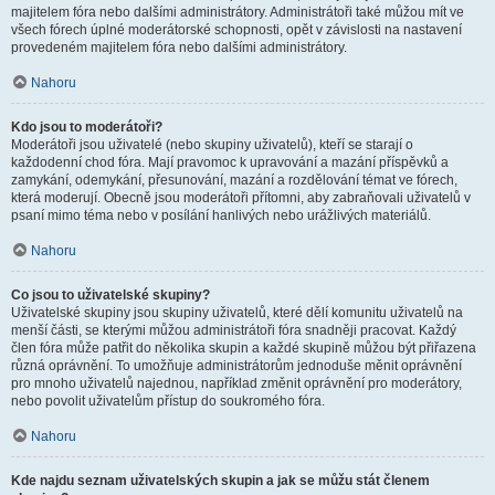
majitelem fóra nebo dalšími administrátory. Administrátoři také můžou mít ve
všech fórech úplné moderátorské schopnosti, opět v závislosti na nastavení
provedeném majitelem fóra nebo dalšími administrátory.
Nahoru
Kdo jsou to moderátoři?
Moderátoři jsou uživatelé (nebo skupiny uživatelů), kteří se starají o
každodenní chod fóra. Mají pravomoc k upravování a mazání příspěvků a
zamykání, odemykání, přesunování, mazání a rozdělování témat ve fórech,
která moderují. Obecně jsou moderátoři přítomni, aby zabraňovali uživatelů v
psaní mimo téma nebo v posílání hanlivých nebo urážlivých materiálů.
Nahoru
Co jsou to uživatelské skupiny?
Uživatelské skupiny jsou skupiny uživatelů, které dělí komunitu uživatelů na
menší části, se kterými můžou administrátoři fóra snadněji pracovat. Každý
člen fóra může patřit do několika skupin a každé skupině můžou být přiřazena
různá oprávnění. To umožňuje administrátorům jednoduše měnit oprávnění
pro mnoho uživatelů najednou, například změnit oprávnění pro moderátory,
nebo povolit uživatelům přístup do soukromého fóra.
Nahoru
Kde najdu seznam uživatelských skupin a jak se můžu stát členem