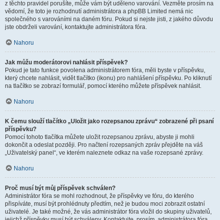
z těchto pravidel porušíte, může vám být uděleno varování. Vezměte prosím na
vědomí, že toto je rozhodnutí administrátora a phpBB Limited nemá nic
společného s varováními na daném fóru. Pokud si nejste jisti, z jakého důvodu
jste obdrželi varování, kontaktujte administrátora fóra.
Nahoru
Jak můžu moderátorovi nahlásit příspěvek?
Pokud je tato funkce povolena administrátorem fóra, měli byste v příspěvku,
který chcete nahlásit, vidět tlačítko (ikonu) pro nahlášení příspěvku. Po kliknutí
na tlačítko se zobrazí formulář, pomocí kterého můžete příspěvek nahlásit.
Nahoru
K čemu slouží tlačítko „Uložit jako rozepsanou zprávu“ zobrazené při psaní
příspěvku?
Pomocí tohoto tlačítka můžete uložit rozepsanou zprávu, abyste ji mohli
dokončit a odeslat později. Pro načtení rozepsaných zpráv přejděte na váš
„Uživatelský panel“, ve kterém naleznete odkaz na vaše rozepsané zprávy.
Nahoru
Proč musí být můj příspěvek schválen?
Administrátor fóra se mohl rozhodnout, že příspěvky ve fóru, do kterého
přispíváte, musí být prohlédnuty předtím, než je budou moci zobrazit ostatní
uživatelé. Je také možné, že vás administrátor fóra vložil do skupiny uživatelů,
jejichž příspěvky musí být schváleny. Kontaktujte, prosím, administrátora fóra