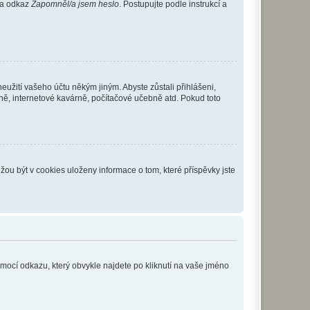
 na odkaz
Zapomněl/a jsem heslo
. Postupujte podle instrukcí a
eužití vašeho účtu někým jiným. Abyste zůstali přihlášeni,
vně, internetové kavárně, počítačové učebně atd. Pokud toto
ou být v cookies uloženy informace o tom, které příspěvky jste
omocí odkazu, který obvykle najdete po kliknutí na vaše jméno