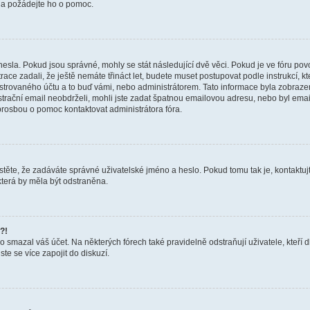
a a požádejte ho o pomoc.
hesla. Pokud jsou správné, mohly se stát následující dvě věci. Pokud je ve fóru 
ace zadali, že ještě nemáte třináct let, budete muset postupovat podle instrukcí, kt
trovaného účtu a to buď vámi, nebo administrátorem. Tato informace byla zobrazena
gistrační email neobdrželi, mohli jste zadat špatnou emailovou adresu, nebo byl em
s prosbou o pomoc kontaktovat administrátora fóra.
těte, že zadáváte správné uživatelské jméno a heslo. Pokud tomu tak je, kontaktujte a
terá by měla být odstraněna.
?!
smazal váš účet. Na některých fórech také pravidelně odstraňují uživatele, kteří d
te se více zapojit do diskuzí.