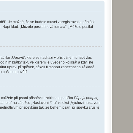
dět“. Je možné, že se budete muset zaregistrovat a přihlásit
 Například: „Můžete posílat nová témata“, „Můžete posílat
čítko „Upravit“, které se nachází v příslušném příspěvku.
 ním krátký text, ve kterém je uvedeno kolikrát a kdy jste
átor upraví příspěvek, ačkoli ti mohou zanechat na základě
do pošle odpověď.
e, můžete při psaní příspěvku zatrhnout políčko
Připojit podpis
,
anelu“ na záložce „Nastavení fóra“ v sekci „Výchozí nastavení
 jednotlivým příspěvkům tak, že během psaní příspěvku zrušíte