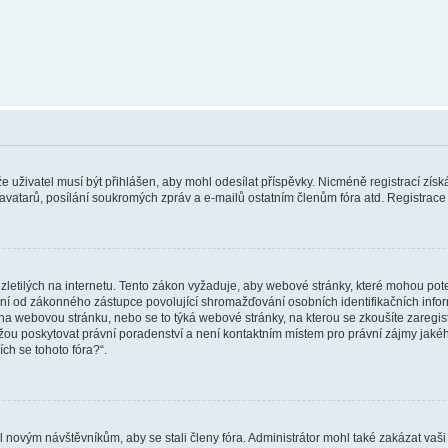
 že uživatel musí být přihlášen, aby mohl odesílat příspěvky. Nicméně registrací zís
 avatarů, posílání soukromých zpráv a e-mailů ostatním členům fóra atd. Registrace 
etilých na internetu. Tento zákon vyžaduje, aby webové stránky, které mohou pot
ní od zákonného zástupce povolující shromažďování osobních identifikačních informac
vat na webovou stránku, nebo se to týká webové stránky, na kterou se zkoušíte zareg
ůžou poskytovat právní poradenství a není kontaktním místem pro právní zájmy ja
ích se tohoto fóra?“.
il novým návštěvníkům, aby se stali členy fóra. Administrátor mohl také zakázat va