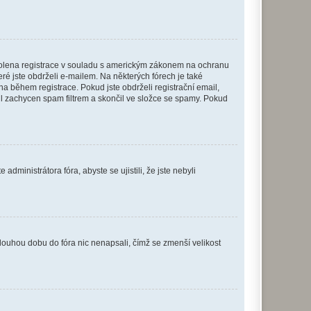
povolena registrace v souladu s americkým zákonem na ochranu
eré jste obdrželi e-mailem. Na některých fórech je také
 během registrace. Pokud jste obdrželi registrační email,
ail zachycen spam filtrem a skončil ve složce se spamy. Pokud
dministrátora fóra, abyste se ujistili, že jste nebyli
louhou dobu do fóra nic nenapsali, čímž se zmenší velikost