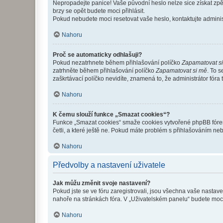
Nepropadejte panice! Vaše původní heslo nelze sice získat zpě
brzy se opět budete moci přihlásit.
Pokud nebudete moci resetovat vaše heslo, kontaktujte administ
Nahoru
Proč se automaticky odhlašuji?
Pokud nezatrhnete během přihlašování políčko
Zapamatovat s
zatrhněte během přihlašování políčko
Zapamatovat si mě
. To 
zaškrtávací políčko nevidíte, znamená to, že administrátor fóra 
Nahoru
K čemu slouží funkce „Smazat cookies“?
Funkce „Smazat cookies“ smaže cookies vytvořené phpBB fórem, 
četli, a které ještě ne. Pokud máte problém s přihlašováním 
Nahoru
Předvolby a nastavení uživatele
Jak můžu změnit svoje nastavení?
Pokud jste se ve fóru zaregistrovali, jsou všechna vaše nastav
nahoře na stránkách fóra. V „Uživatelském panelu“ budete moc
Nahoru