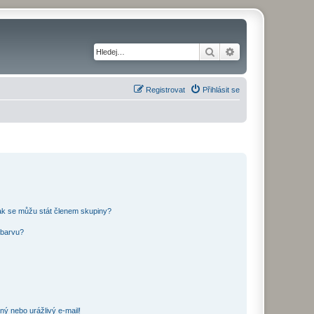
Hledat
Pokročilé hledání
Registrovat
Přihlásit se
ak se můžu stát členem skupiny?
 barvu?
ný nebo urážlivý e-mail!