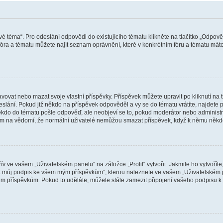
vé téma“. Pro odeslání odpovědi do existujícího tématu klikněte na tlačítko „Odpově
ra a tématu můžete najít seznam oprávnění, které v konkrétním fóru a tématu máte.
vat nebo mazat svoje vlastní příspěvky. Příspěvek můžete upravit po kliknutí na tla
ání. Pokud již někdo na příspěvek odpověděl a vy se do tématu vrátíte, najdete pod
ěkdo do tématu pošle odpověď, ale neobjeví se to, pokud moderátor nebo administr
osím na vědomí, že normální uživatelé nemůžou smazat příspěvek, když k němu něk
v ve vašem „Uživatelském panelu“ na záložce „Profil“ vytvořit. Jakmile ho vytvořít
jit můj podpis ke všem mým příspěvkům“, kterou naleznete ve vašem „Uživatelském p
im příspěvkům. Pokud to uděláte, můžete stále zamezit připojení vašeho podpisu k