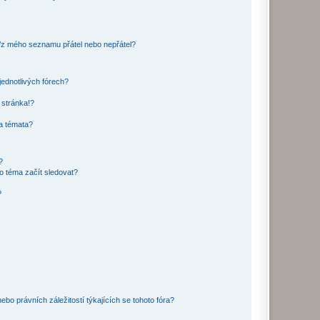
o/z mého seznamu přátel nebo nepřátel?
jednotlivých fórech?
 stránka!?
 a témata?
?
o téma začít sledovat?
?
bo právních záležitostí týkajících se tohoto fóra?