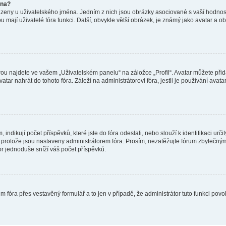
éna?
azeny u uživatelského jména. Jedním z nich jsou obrázky asociované s vaší hodnost
jakou mají uživatelé fóra funkci. Další, obvykle větší obrázek, je známý jako avatar
ou najdete ve vašem „Uživatelském panelu“ na záložce „Profil“. Avatar můžete přida
vatar nahrát do tohoto fóra. Záleží na administrátorovi fóra, jestli je používání ava
ndikují počet příspěvků, které jste do fóra odeslali, nebo slouží k identifikaci urč
protože jsou nastaveny administrátorem fóra. Prosím, nezatěžujte fórum zbytečným 
or jednoduše sníží váš počet příspěvků.
m fóra přes vestavěný formulář a to jen v případě, že administrátor tuto funkci pov