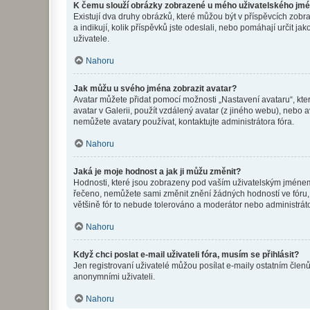
K čemu slouží obrázky zobrazené u mého uživatelského jm
Existují dva druhy obrázků, které můžou být v příspěvcích zobr
a indikují, kolik příspěvků jste odeslali, nebo pomáhají určit 
uživatele.
Nahoru
Jak můžu u svého jména zobrazit avatar?
Avatar můžete přidat pomocí možnosti „Nastavení avataru“, kter
avatar v Galerii, použít vzdálený avatar (z jiného webu), nebo a
nemůžete avatary používat, kontaktujte administrátora fóra.
Nahoru
Jaká je moje hodnost a jak ji můžu změnit?
Hodnosti, které jsou zobrazeny pod vaším uživatelským jménem, i
řečeno, nemůžete sami změnit znění žádných hodností ve fóru, 
většině fór to nebude tolerováno a moderátor nebo administrát
Nahoru
Když chci poslat e-mail uživateli fóra, musím se přihlásit?
Jen registrovaní uživatelé můžou posílat e-maily ostatním členů
anonymními uživateli.
Nahoru