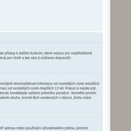
káte přístup k dalším funkcím, které nejsou pro nepřihlášené
trvá jen chvíli a tak vám ji můžeme doporučit.
enciálně shromažďovat informace od nezletilých osob mladších
í od nezletilých osob mladších 13 let. Pokud si nejste jisti,
istrovat, kontaktujte vašeho právního poradce. Vezměte prosím
kéhokoliv druhu, kromě těch uvedených v otázce „Koho mám
ši IP adresu nebo používání uživatelského jména, pomocí