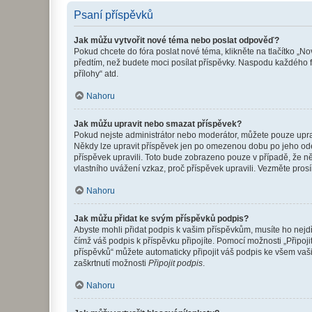
Psaní příspěvků
Jak můžu vytvořit nové téma nebo poslat odpověď?
Pokud chcete do fóra poslat nové téma, klikněte na tlačítko „No
předtím, než budete moci posílat příspěvky. Naspodu každého fó
přílohy“ atd.
Nahoru
Jak můžu upravit nebo smazat příspěvek?
Pokud nejste administrátor nebo moderátor, můžete pouze upravo
Někdy lze upravit příspěvek jen po omezenou dobu po jeho odesl
příspěvek upravili. Toto bude zobrazeno pouze v případě, že n
vlastního uvážení vzkaz, proč příspěvek upravili. Vezměte pr
Nahoru
Jak můžu přidat ke svým příspěvků podpis?
Abyste mohli přidat podpis k vašim příspěvkům, musíte ho nejdří
čímž váš podpis k příspěvku připojíte. Pomocí možnosti „Připo
příspěvků“ můžete automaticky připojit váš podpis ke všem vaš
zaškrtnutí možnosti
Připojit podpis
.
Nahoru