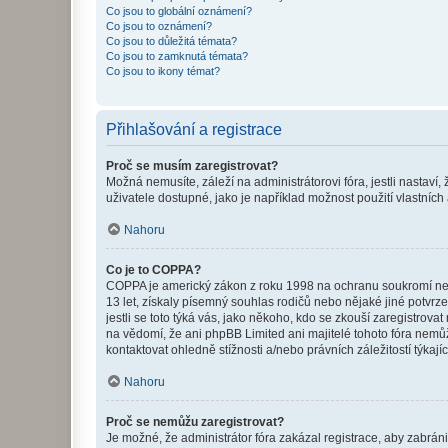
Co jsou to globální oznámení?
Co jsou to oznámení?
Co jsou to důležitá témata?
Co jsou to zamknutá témata?
Co jsou to ikony témat?
Přihlašování a registrace
Proč se musím zaregistrovat?
Možná nemusíte, záleží na administrátorovi fóra, jestli nastaví,
uživatele dostupné, jako je například možnost použití vlastních
Nahoru
Co je to COPPA?
COPPA je americký zákon z roku 1998 na ochranu soukromí nezl
13 let, získaly písemný souhlas rodičů nebo nějaké jiné potvrze
jestli se toto týká vás, jako někoho, kdo se zkouší zaregistro
na vědomí, že ani phpBB Limited ani majitelé tohoto fóra nem
kontaktovat ohledně stížnosti a/nebo právních záležitostí týkajíc
Nahoru
Proč se nemůžu zaregistrovat?
Je možné, že administrátor fóra zakázal registrace, aby zabrán