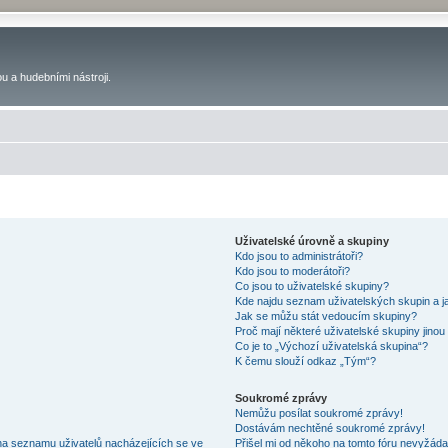
u a hudebními nástroji.
Uživatelské úrovně a skupiny
Kdo jsou to administrátoři?
Kdo jsou to moderátoři?
Co jsou to uživatelské skupiny?
Kde najdu seznam uživatelských skupin a j
Jak se můžu stát vedoucím skupiny?
Proč mají některé uživatelské skupiny jinou
Co je to „Výchozí uživatelská skupina“?
K čemu slouží odkaz „Tým“?
Soukromé zprávy
Nemůžu posílat soukromé zprávy!
Dostávám nechtěné soukromé zprávy!
na seznamu uživatelů nacházejících se ve
Přišel mi od někoho na tomto fóru nevyžáda