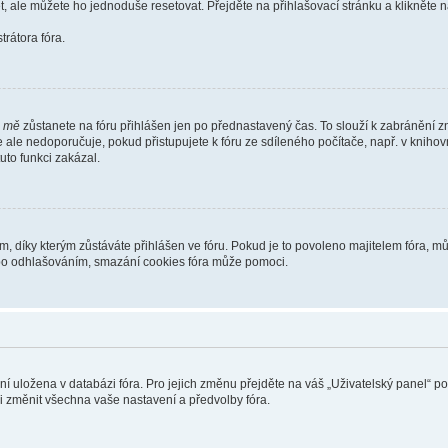
t, ale můžete ho jednoduše resetovat. Přejděte na přihlašovací stránku a klikněte
rátora fóra.
i mě
zůstanete na fóru přihlášen jen po přednastavený čas. To slouží k zabránění zn
se ale nedoporučuje, pokud přistupujete k fóru ze sdíleného počítače, např. v kniho
tuto funkci zakázal.
díky kterým zůstáváte přihlášen ve fóru. Pokud je to povoleno majitelem fóra, můž
nebo odhlašováním, smazání cookies fóra může pomoci.
ení uložena v databázi fóra. Pro jejich změnu přejděte na váš „Uživatelský panel“ p
i změnit všechna vaše nastavení a předvolby fóra.