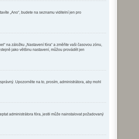
tavíte „Ano“, budete na seznamu viditelní jen pro
nel“ na záložku „Nastavení fóra“ a změňte vaši časovou zónu,
stejně jako většinu nastavení, můžou provádět jen
nesprávný. Upozorněte na to, prosím, administrátora, aby mohl
ptat administrátora fóra, jestli může nainstalovat požadovaný