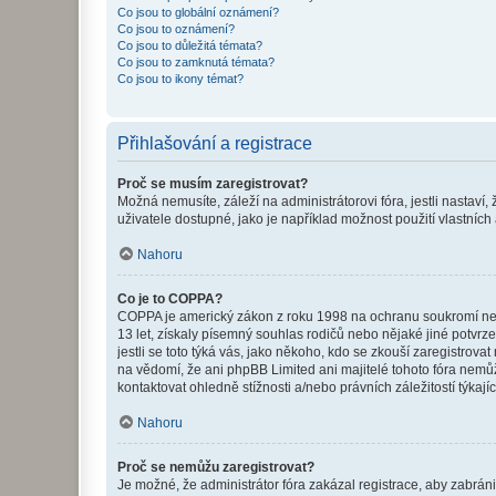
Co jsou to globální oznámení?
Co jsou to oznámení?
Co jsou to důležitá témata?
Co jsou to zamknutá témata?
Co jsou to ikony témat?
Přihlašování a registrace
Proč se musím zaregistrovat?
Možná nemusíte, záleží na administrátorovi fóra, jestli nastaví,
uživatele dostupné, jako je například možnost použití vlastních
Nahoru
Co je to COPPA?
COPPA je americký zákon z roku 1998 na ochranu soukromí nezl
13 let, získaly písemný souhlas rodičů nebo nějaké jiné potvrze
jestli se toto týká vás, jako někoho, kdo se zkouší zaregistro
na vědomí, že ani phpBB Limited ani majitelé tohoto fóra nem
kontaktovat ohledně stížnosti a/nebo právních záležitostí týkajíc
Nahoru
Proč se nemůžu zaregistrovat?
Je možné, že administrátor fóra zakázal registrace, aby zabrán