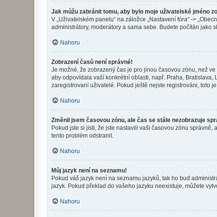
Jak můžu zabránit tomu, aby bylo moje uživatelské jméno z
V „Uživatelském panelu“ na záložce „Nastavení fóra“ -> „Obec
administrátory, moderátory a sama sebe. Budete počítán jako sk
Nahoru
Zobrazení časů není správné!
Je možné, že zobrazený čas je pro jinou časovou zónu, než ve k
aby odpovídala vaší konkrétní oblasti, např. Praha, Bratislav
zaregistrovaní uživatelé. Pokud ještě nejste registrováni, toto je
Nahoru
Změnil jsem časovou zónu, ale čas se stále nezobrazuje sp
Pokud jste si jisti, že jste nastavili vaši časovou zónu správn
tento problém odstranit.
Nahoru
Můj jazyk není na seznamu!
Pokud váš jazyk není na seznamu jazyků, tak ho buď administrát
jazyk. Pokud překlad do vašeho jazyku neexistuje, můžete vytv
Nahoru