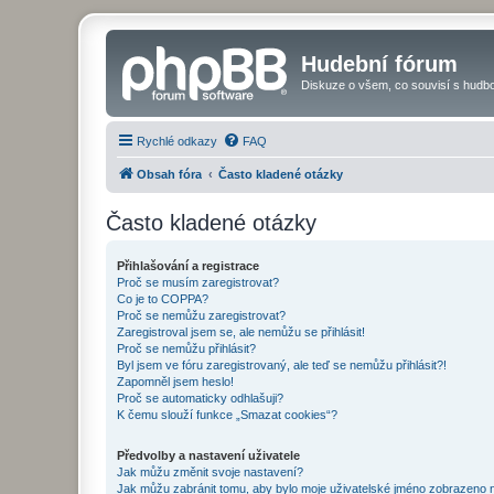
Hudební fórum
Diskuze o všem, co souvisí s hudbo
Rychlé odkazy
FAQ
Obsah fóra
Často kladené otázky
Často kladené otázky
Přihlašování a registrace
Proč se musím zaregistrovat?
Co je to COPPA?
Proč se nemůžu zaregistrovat?
Zaregistroval jsem se, ale nemůžu se přihlásit!
Proč se nemůžu přihlásit?
Byl jsem ve fóru zaregistrovaný, ale teď se nemůžu přihlásit?!
Zapomněl jsem heslo!
Proč se automaticky odhlašuji?
K čemu slouží funkce „Smazat cookies“?
Předvolby a nastavení uživatele
Jak můžu změnit svoje nastavení?
Jak můžu zabránit tomu, aby bylo moje uživatelské jméno zobrazeno 