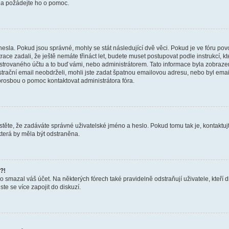
a a požádejte ho o pomoc.
hesla. Pokud jsou správné, mohly se stát následující dvě věci. Pokud je ve fóru 
ace zadali, že ještě nemáte třináct let, budete muset postupovat podle instrukcí, kt
trovaného účtu a to buď vámi, nebo administrátorem. Tato informace byla zobrazena
gistrační email neobdrželi, mohli jste zadat špatnou emailovou adresu, nebo byl em
s prosbou o pomoc kontaktovat administrátora fóra.
těte, že zadáváte správné uživatelské jméno a heslo. Pokud tomu tak je, kontaktujte a
terá by měla být odstraněna.
?!
smazal váš účet. Na některých fórech také pravidelně odstraňují uživatele, kteří d
te se více zapojit do diskuzí.