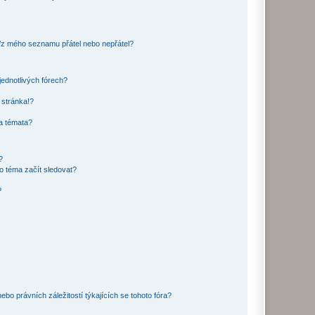
o/z mého seznamu přátel nebo nepřátel?
jednotlivých fórech?
 stránka!?
 a témata?
?
o téma začít sledovat?
?
bo právních záležitostí týkajících se tohoto fóra?