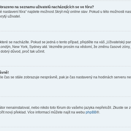
obrazeno na seznamu uživatelů nacházejících se ve fóru?
né nastavení fóra“ najdete možnost
Skrýt můj online stav
. Pokud u této možnosti nas
rytý uživatel.
teré se nacházíte. Pokud se jedná o tento případ, přejděte na váš „Uživatelský pa
a, Londýn, New York, Sydney atd. Vezměte prosím na vědomí, že změnu časové zóny, 
 dobrý důvod, proč tak učinit.
rávně!
ě, ale čas se stále zobrazuje nesprávně, pak je čas nastavený na hodinách serveru 
or nenainstaloval, nebo nikdo toto fórum do vašeho jazyka nepřeložil. Zkuste se ze
ořit nový překlad. Více informací můžete najít na webu
phpBB
®.