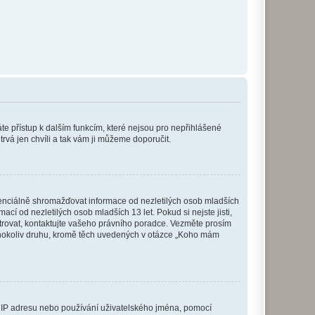
káte přístup k dalším funkcím, které nejsou pro nepřihlášené
trvá jen chvíli a tak vám ji můžeme doporučit.
enciálně shromažďovat informace od nezletilých osob mladších
í od nezletilých osob mladších 13 let. Pokud si nejste jisti,
istrovat, kontaktujte vašeho právního poradce. Vezměte prosím
kéhokoliv druhu, kromě těch uvedených v otázce „Koho mám
ši IP adresu nebo používání uživatelského jména, pomocí