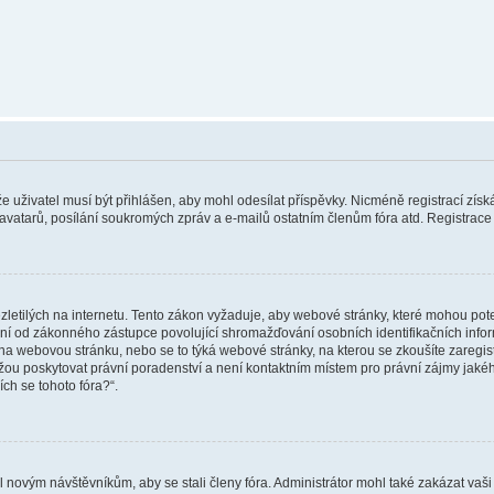
 že uživatel musí být přihlášen, aby mohl odesílat příspěvky. Nicméně registrací zís
 avatarů, posílání soukromých zpráv a e-mailů ostatním členům fóra atd. Registrace 
etilých na internetu. Tento zákon vyžaduje, aby webové stránky, které mohou pot
ní od zákonného zástupce povolující shromažďování osobních identifikačních informac
vat na webovou stránku, nebo se to týká webové stránky, na kterou se zkoušíte zareg
ůžou poskytovat právní poradenství a není kontaktním místem pro právní zájmy ja
ích se tohoto fóra?“.
il novým návštěvníkům, aby se stali členy fóra. Administrátor mohl také zakázat va