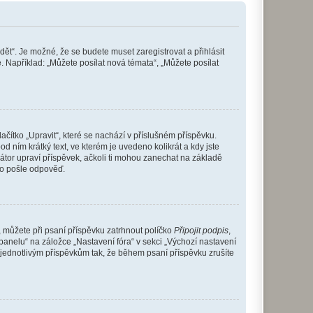
dět“. Je možné, že se budete muset zaregistrovat a přihlásit
 Například: „Můžete posílat nová témata“, „Můžete posílat
čítko „Upravit“, které se nachází v příslušném příspěvku.
 ním krátký text, ve kterém je uvedeno kolikrát a kdy jste
átor upraví příspěvek, ačkoli ti mohou zanechat na základě
do pošle odpověď.
e, můžete při psaní příspěvku zatrhnout políčko
Připojit podpis
,
anelu“ na záložce „Nastavení fóra“ v sekci „Výchozí nastavení
 jednotlivým příspěvkům tak, že během psaní příspěvku zrušíte