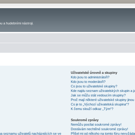
u a hudebními nástroji.
Uživatelské úrovně a skupiny
Kdo jsou to administrátoři?
Kdo jsou to moderátoři?
Co jsou to uživatelské skupiny?
Kde najdu seznam uživatelských skupin a j
Jak se můžu stát vedoucím skupiny?
Proč mají některé uživatelské skupiny jinou
Co je to „Výchozí uživatelská skupina“?
K čemu slouží odkaz „Tým“?
Soukromé zprávy
Nemůžu posílat soukromé zprávy!
Dostávám nechtěné soukromé zprávy!
na seznamu uživatelů nacházejících se ve
Přišel mi od někoho na tomto fóru nevyžáda