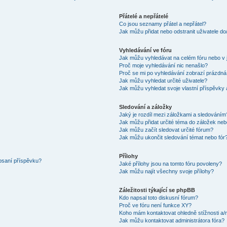
Přátelé a nepřátelé
Co jsou seznamy přátel a nepřátel?
Jak můžu přidat nebo odstranit uživatele d
Vyhledávání ve fóru
Jak můžu vyhledávat na celém fóru nebo v 
Proč moje vyhledávání nic nenašlo?
Proč se mi po vyhledávání zobrazí prázdná
Jak můžu vyhledat určité uživatele?
Jak můžu vyhledat svoje vlastní příspěvky
Sledování a záložky
Jaký je rozdíl mezi záložkami a sledováním
Jak můžu přidat určité téma do záložek neb
Jak můžu začít sledovat určité fórum?
Jak můžu ukončit sledování témat nebo fór
Přílohy
 psaní příspěvku?
Jaké přílohy jsou na tomto fóru povoleny?
Jak můžu najít všechny svoje přílohy?
Záležitosti týkající se phpBB
Kdo napsal toto diskusní fórum?
Proč ve fóru není funkce XY?
Koho mám kontaktovat ohledně stížnosti a/ne
Jak můžu kontaktovat administrátora fóra?