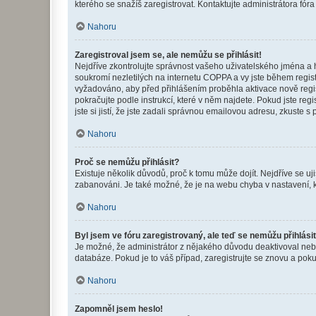
kterého se snažíš zaregistrovat. Kontaktujte administrátora fór
Nahoru
Zaregistroval jsem se, ale nemůžu se přihlásit!
Nejdříve zkontrolujte správnost vašeho uživatelského jména a 
soukromí nezletilých na internetu COPPA a vy jste během registr
vyžadováno, aby před přihlášením proběhla aktivace nově regis
pokračujte podle instrukcí, které v něm najdete. Pokud jste re
jste si jistí, že jste zadali správnou emailovou adresu, zkuste 
Nahoru
Proč se nemůžu přihlásit?
Existuje několik důvodů, proč k tomu může dojít. Nejdříve se ujis
zabanováni. Je také možné, že je na webu chyba v nastavení, k
Nahoru
Byl jsem ve fóru zaregistrovaný, ale teď se nemůžu přihlásit
Je možné, že administrátor z nějakého důvodu deaktivoval nebo 
databáze. Pokud je to váš případ, zaregistrujte se znovu a pokus
Nahoru
Zapomněl jsem heslo!