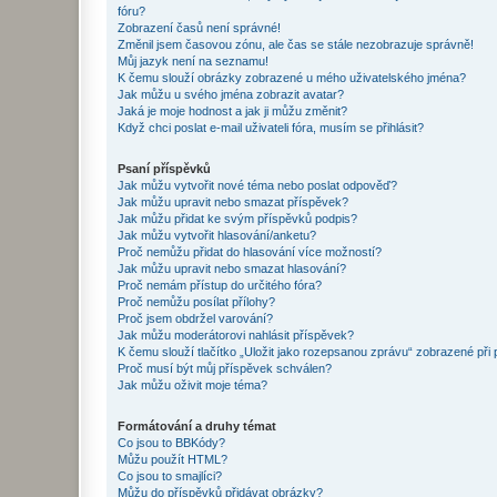
fóru?
Zobrazení časů není správné!
Změnil jsem časovou zónu, ale čas se stále nezobrazuje správně!
Můj jazyk není na seznamu!
K čemu slouží obrázky zobrazené u mého uživatelského jména?
Jak můžu u svého jména zobrazit avatar?
Jaká je moje hodnost a jak ji můžu změnit?
Když chci poslat e-mail uživateli fóra, musím se přihlásit?
Psaní příspěvků
Jak můžu vytvořit nové téma nebo poslat odpověď?
Jak můžu upravit nebo smazat příspěvek?
Jak můžu přidat ke svým příspěvků podpis?
Jak můžu vytvořit hlasování/anketu?
Proč nemůžu přidat do hlasování více možností?
Jak můžu upravit nebo smazat hlasování?
Proč nemám přístup do určitého fóra?
Proč nemůžu posílat přílohy?
Proč jsem obdržel varování?
Jak můžu moderátorovi nahlásit příspěvek?
K čemu slouží tlačítko „Uložit jako rozepsanou zprávu“ zobrazené při
Proč musí být můj příspěvek schválen?
Jak můžu oživit moje téma?
Formátování a druhy témat
Co jsou to BBKódy?
Můžu použít HTML?
Co jsou to smajlíci?
Můžu do příspěvků přidávat obrázky?