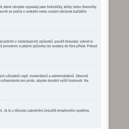
í, které obvykle vypadají jako hvězdičky, tečky nebo čtverečky
 a obecně se jedná o unikátní nebo osobní obrázek každého
t jedním z následujících způsobů: použít Gravatar, vybrat si
tarů povoleno a jakými způsoby lze avatary do fóra přidat. Pokud
itých uživatelů např. moderátorů a administrátorů. Obecně
přispíváním jen proto, abyste dosáhli vyšší hodnosti. Na
olil. Je to z důvodu zabránění zneužití emailového systému