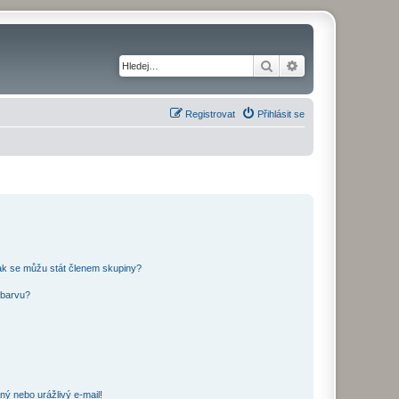
Hledat
Pokročilé hledání
Registrovat
Přihlásit se
ak se můžu stát členem skupiny?
 barvu?
ný nebo urážlivý e-mail!