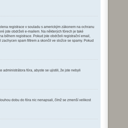
povolena registrace v souladu s americkým zákonem na ochranu
eré jste obdrželi e-mailem. Na některých fórech je také
 během registrace. Pokud jste obdrželi registrační email,
ail zachycen spam filtrem a skončil ve složce se spamy. Pokud
dministrátora fóra, abyste se ujistili, že jste nebyli
louhou dobu do fóra nic nenapsali, čímž se zmenší velikost