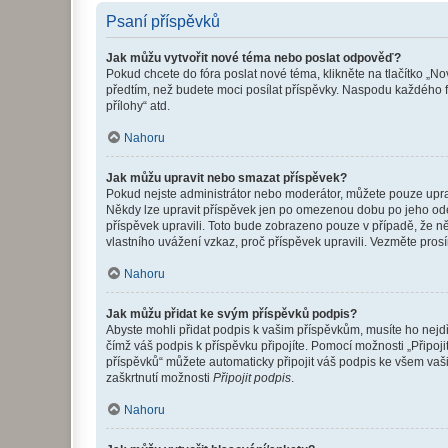
Psaní příspěvků
Jak můžu vytvořit nové téma nebo poslat odpověď?
Pokud chcete do fóra poslat nové téma, klikněte na tlačítko „No
předtím, než budete moci posílat příspěvky. Naspodu každého fó
přílohy“ atd.
Nahoru
Jak můžu upravit nebo smazat příspěvek?
Pokud nejste administrátor nebo moderátor, můžete pouze upravo
Někdy lze upravit příspěvek jen po omezenou dobu po jeho odesl
příspěvek upravili. Toto bude zobrazeno pouze v případě, že n
vlastního uvážení vzkaz, proč příspěvek upravili. Vezměte pr
Nahoru
Jak můžu přidat ke svým příspěvků podpis?
Abyste mohli přidat podpis k vašim příspěvkům, musíte ho nejdří
čímž váš podpis k příspěvku připojíte. Pomocí možnosti „Připo
příspěvků“ můžete automaticky připojit váš podpis ke všem vaš
zaškrtnutí možnosti
Připojit podpis
.
Nahoru