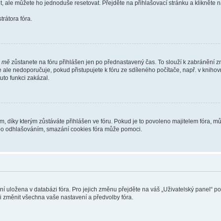
t, ale můžete ho jednoduše resetovat. Přejděte na přihlašovací stránku a klikněte
rátora fóra.
i mě
zůstanete na fóru přihlášen jen po přednastavený čas. To slouží k zabránění zn
se ale nedoporučuje, pokud přistupujete k fóru ze sdíleného počítače, např. v kniho
tuto funkci zakázal.
díky kterým zůstáváte přihlášen ve fóru. Pokud je to povoleno majitelem fóra, můž
nebo odhlašováním, smazání cookies fóra může pomoci.
ení uložena v databázi fóra. Pro jejich změnu přejděte na váš „Uživatelský panel“ p
i změnit všechna vaše nastavení a předvolby fóra.