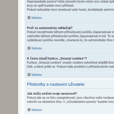
Nepropadejte panice! Vaše původní heslo nelze sice získat zpě
brzy se opět budete moci přihlásit.
Pokud nebudete moci resetovat vaše heslo, kontaktujte administ
Nahoru
Proč se automaticky odhlašuji?
Pokud nezatrhnete během přihlašování políčko
Zapamatovat s
zatrhněte během přihlašování políčko
Zapamatovat si mě
. To 
zaškrtávací políčko nevidíte, znamená to, že administrátor fóra 
Nahoru
K čemu slouží funkce „Smazat cookies“?
Funkce „Smazat cookies“ smaže cookies vytvořené phpBB fórem, 
četli, a které ještě ne. Pokud máte problém s přihlašováním 
Nahoru
Předvolby a nastavení uživatele
Jak můžu změnit svoje nastavení?
Pokud jste se ve fóru zaregistrovali, jsou všechna vaše nastav
nahoře na stránkách fóra. V „Uživatelském panelu“ budete moc
Nahoru