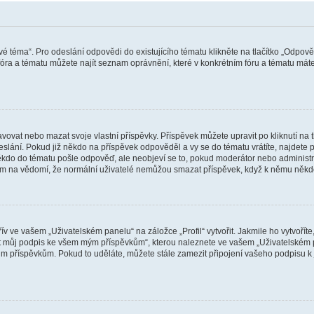
vé téma“. Pro odeslání odpovědi do existujícího tématu klikněte na tlačítko „Odpově
ra a tématu můžete najít seznam oprávnění, které v konkrétním fóru a tématu máte.
vat nebo mazat svoje vlastní příspěvky. Příspěvek můžete upravit po kliknutí na tla
ání. Pokud již někdo na příspěvek odpověděl a vy se do tématu vrátíte, najdete pod
ěkdo do tématu pošle odpověď, ale neobjeví se to, pokud moderátor nebo administr
osím na vědomí, že normální uživatelé nemůžou smazat příspěvek, když k němu něk
v ve vašem „Uživatelském panelu“ na záložce „Profil“ vytvořit. Jakmile ho vytvořít
jit můj podpis ke všem mým příspěvkům“, kterou naleznete ve vašem „Uživatelském p
im příspěvkům. Pokud to uděláte, můžete stále zamezit připojení vašeho podpisu k