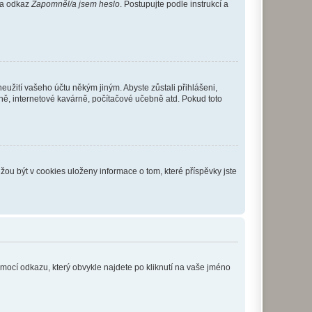
 na odkaz
Zapomněl/a jsem heslo
. Postupujte podle instrukcí a
eužití vašeho účtu někým jiným. Abyste zůstali přihlášeni,
vně, internetové kavárně, počítačové učebně atd. Pokud toto
ou být v cookies uloženy informace o tom, které příspěvky jste
omocí odkazu, který obvykle najdete po kliknutí na vaše jméno