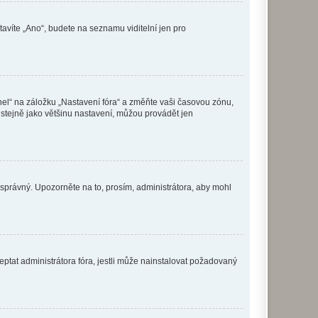
tavíte „Ano“, budete na seznamu viditelní jen pro
nel“ na záložku „Nastavení fóra“ a změňte vaši časovou zónu,
stejně jako většinu nastavení, můžou provádět jen
nesprávný. Upozorněte na to, prosím, administrátora, aby mohl
ptat administrátora fóra, jestli může nainstalovat požadovaný