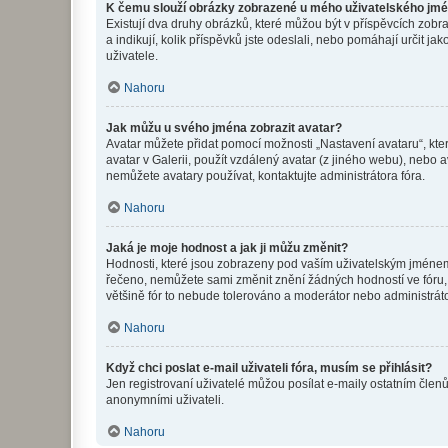
K čemu slouží obrázky zobrazené u mého uživatelského jm
Existují dva druhy obrázků, které můžou být v příspěvcích zobr
a indikují, kolik příspěvků jste odeslali, nebo pomáhají určit 
uživatele.
Nahoru
Jak můžu u svého jména zobrazit avatar?
Avatar můžete přidat pomocí možnosti „Nastavení avataru“, kter
avatar v Galerii, použít vzdálený avatar (z jiného webu), nebo a
nemůžete avatary používat, kontaktujte administrátora fóra.
Nahoru
Jaká je moje hodnost a jak ji můžu změnit?
Hodnosti, které jsou zobrazeny pod vaším uživatelským jménem, i
řečeno, nemůžete sami změnit znění žádných hodností ve fóru, 
většině fór to nebude tolerováno a moderátor nebo administrát
Nahoru
Když chci poslat e-mail uživateli fóra, musím se přihlásit?
Jen registrovaní uživatelé můžou posílat e-maily ostatním členů
anonymními uživateli.
Nahoru