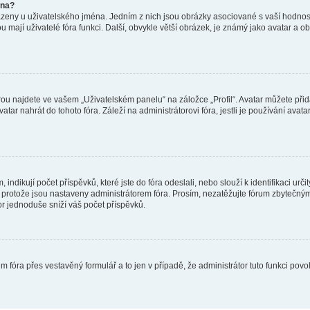
éna?
azeny u uživatelského jména. Jedním z nich jsou obrázky asociované s vaší hodnost
jakou mají uživatelé fóra funkci. Další, obvykle větší obrázek, je známý jako avatar
ou najdete ve vašem „Uživatelském panelu“ na záložce „Profil“. Avatar můžete přida
vatar nahrát do tohoto fóra. Záleží na administrátorovi fóra, jestli je používání ava
ndikují počet příspěvků, které jste do fóra odeslali, nebo slouží k identifikaci urč
protože jsou nastaveny administrátorem fóra. Prosím, nezatěžujte fórum zbytečným 
or jednoduše sníží váš počet příspěvků.
m fóra přes vestavěný formulář a to jen v případě, že administrátor tuto funkci pov