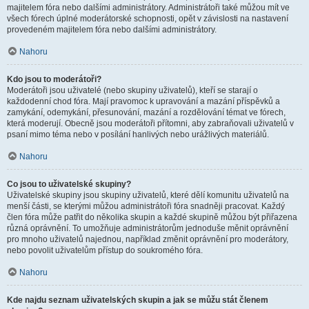
majitelem fóra nebo dalšími administrátory. Administrátoři také můžou mít ve
všech fórech úplné moderátorské schopnosti, opět v závislosti na nastavení
provedeném majitelem fóra nebo dalšími administrátory.
Nahoru
Kdo jsou to moderátoři?
Moderátoři jsou uživatelé (nebo skupiny uživatelů), kteří se starají o
každodenní chod fóra. Mají pravomoc k upravování a mazání příspěvků a
zamykání, odemykání, přesunování, mazání a rozdělování témat ve fórech,
která moderují. Obecně jsou moderátoři přítomni, aby zabraňovali uživatelů v
psaní mimo téma nebo v posílání hanlivých nebo urážlivých materiálů.
Nahoru
Co jsou to uživatelské skupiny?
Uživatelské skupiny jsou skupiny uživatelů, které dělí komunitu uživatelů na
menší části, se kterými můžou administrátoři fóra snadněji pracovat. Každý
člen fóra může patřit do několika skupin a každé skupině můžou být přiřazena
různá oprávnění. To umožňuje administrátorům jednoduše měnit oprávnění
pro mnoho uživatelů najednou, například změnit oprávnění pro moderátory,
nebo povolit uživatelům přístup do soukromého fóra.
Nahoru
Kde najdu seznam uživatelských skupin a jak se můžu stát členem