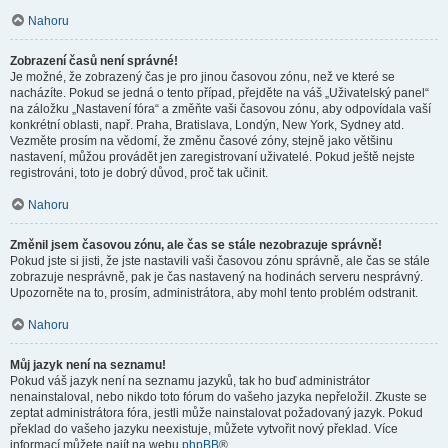
Nahoru
Zobrazení časů není správné!
Je možné, že zobrazený čas je pro jinou časovou zónu, než ve které se
nacházíte. Pokud se jedná o tento případ, přejděte na váš „Uživatelský panel“
na záložku „Nastavení fóra“ a změňte vaši časovou zónu, aby odpovídala vaší
konkrétní oblasti, např. Praha, Bratislava, Londýn, New York, Sydney atd.
Vezměte prosím na vědomí, že změnu časové zóny, stejně jako většinu
nastavení, můžou provádět jen zaregistrovaní uživatelé. Pokud ještě nejste
registrováni, toto je dobrý důvod, proč tak učinit.
Nahoru
Změnil jsem časovou zónu, ale čas se stále nezobrazuje správně!
Pokud jste si jisti, že jste nastavili vaši časovou zónu správně, ale čas se stále
zobrazuje nesprávně, pak je čas nastavený na hodinách serveru nesprávný.
Upozorněte na to, prosím, administrátora, aby mohl tento problém odstranit.
Nahoru
Můj jazyk není na seznamu!
Pokud váš jazyk není na seznamu jazyků, tak ho buď administrátor
nenainstaloval, nebo nikdo toto fórum do vašeho jazyka nepřeložil. Zkuste se
zeptat administrátora fóra, jestli může nainstalovat požadovaný jazyk. Pokud
překlad do vašeho jazyku neexistuje, můžete vytvořit nový překlad. Více
informací můžete najít na webu
phpBB
®.