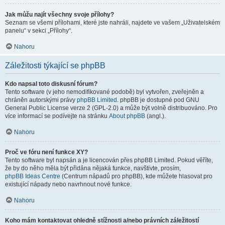
Jak můžu najít všechny svoje přílohy?
Seznam se všemi přílohami, které jste nahráli, najdete ve vašem „Uživatelském
panelu“ v sekci „Přílohy“.
Nahoru
Záležitosti týkající se phpBB
Kdo napsal toto diskusní fórum?
Tento software (v jeho nemodifikované podobě) byl vytvořen, zveřejněn a
chráněn autorskými právy
phpBB Limited
. phpBB je dostupné pod GNU
General Public License verze 2 (GPL-2.0) a může být volně distribuováno. Pro
více informací se podívejte na stránku
About phpBB
(angl.).
Nahoru
Proč ve fóru není funkce XY?
Tento software byl napsán a je licencován přes phpBB Limited. Pokud věříte,
že by do něho měla být přidána nějaká funkce, navštivte, prosím,
phpBB Ideas Centre
(Centrum nápadů pro phpBB), kde můžete hlasovat pro
existující nápady nebo navrhnout nové funkce.
Nahoru
Koho mám kontaktovat ohledně stížnosti a/nebo právních záležitostí