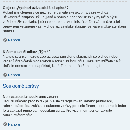
Co je to „Výchozí uživatelská skupina“?
Pokud jste členem více než jedné uživatelské skupiny, vaše výchozí
uživatelská skupina určuje, jaká a barva a hodnost skupiny by měla být u
vašeho uživatelského jména zobrazena. Administrátor fóra vám může udělit
oprávnění ke změně vaší výchozí uživatelské skupiny ve vašem „Uživatelském
panelu“.
Nahoru
K čemu slouží odkaz „Tým“?
Na této stránce můžete zobrazit seznam členů starajících se o chod nebo
vedení fóra včetně moderátorů a administrátorů fóra. Také tam můžete najít
další informace jako například, která fóra moderátoři moderují.
Nahoru
Soukromé zprávy
Nemůžu posílat soukromé zprávy!
Jsou tři důvody, proč to tak je. Nejste zaregistrovaní a/nebo přihlášení,
administrátor fóra zakázal soukromé zprávy pro celé fórum, nebo administrátor
fóra zakázal přímo vám odesílání zpráv. Pro více informací kontaktujte
administrátora fóra.
Nahoru