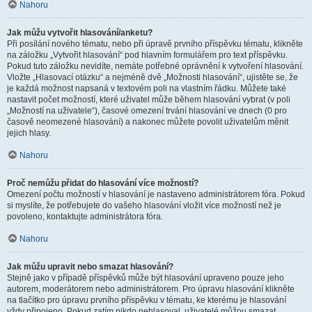
Nahoru
Jak můžu vytvořit hlasování/anketu?
Při posílání nového tématu, nebo při úpravě prvního příspěvku tématu, klikněte
na záložku „Vytvořit hlasování“ pod hlavním formulářem pro text příspěvku.
Pokud tuto záložku nevidíte, nemáte potřebné oprávnění k vytvoření hlasování.
Vložte „Hlasovací otázku“ a nejméně dvě „Možnosti hlasování“, ujistěte se, že
je každá možnost napsaná v textovém poli na vlastním řádku. Můžete také
nastavit počet možností, které uživatel může během hlasování vybrat (v poli
„Možností na uživatele“), časové omezení trvání hlasování ve dnech (0 pro
časově neomezené hlasování) a nakonec můžete povolit uživatelům měnit
jejich hlasy.
Nahoru
Proč nemůžu přidat do hlasování více možností?
Omezení počtu možností v hlasování je nastaveno administrátorem fóra. Pokud
si myslíte, že potřebujete do vašeho hlasování vložit více možností než je
povoleno, kontaktujte administrátora fóra.
Nahoru
Jak můžu upravit nebo smazat hlasování?
Stejně jako v případě příspěvků může být hlasování upraveno pouze jeho
autorem, moderátorem nebo administrátorem. Pro úpravu hlasování klikněte
na tlačítko pro úpravu prvního příspěvku v tématu, ke kterému je hlasování
vždy připojeno. Pokud zatím nikdo nehlasoval, uživatelé můžou smazat