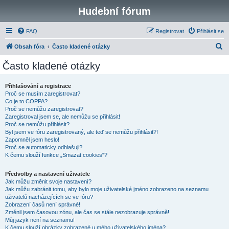
Hudební fórum
FAQ
Registrovat
Přihlásit se
H
Obsah fóra
Často kladené otázky
l
Často kladené otázky
e
d
Přihlašování a registrace
Proč se musím zaregistrovat?
a
Co je to COPPA?
t
Proč se nemůžu zaregistrovat?
Zaregistroval jsem se, ale nemůžu se přihlásit!
Proč se nemůžu přihlásit?
Byl jsem ve fóru zaregistrovaný, ale teď se nemůžu přihlásit?!
Zapomněl jsem heslo!
Proč se automaticky odhlašuji?
K čemu slouží funkce „Smazat cookies“?
Předvolby a nastavení uživatele
Jak můžu změnit svoje nastavení?
Jak můžu zabránit tomu, aby bylo moje uživatelské jméno zobrazeno na seznamu
uživatelů nacházejících se ve fóru?
Zobrazení časů není správné!
Změnil jsem časovou zónu, ale čas se stále nezobrazuje správně!
Můj jazyk není na seznamu!
K čemu slouží obrázky zobrazené u mého uživatelského jména?