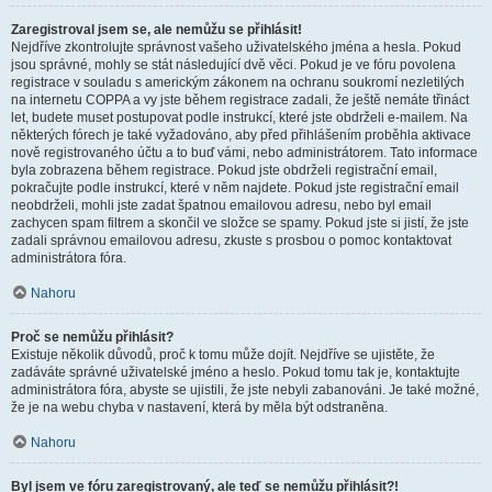
Zaregistroval jsem se, ale nemůžu se přihlásit!
Nejdříve zkontrolujte správnost vašeho uživatelského jména a hesla. Pokud
jsou správné, mohly se stát následující dvě věci. Pokud je ve fóru povolena
registrace v souladu s americkým zákonem na ochranu soukromí nezletilých
na internetu COPPA a vy jste během registrace zadali, že ještě nemáte třináct
let, budete muset postupovat podle instrukcí, které jste obdrželi e-mailem. Na
některých fórech je také vyžadováno, aby před přihlášením proběhla aktivace
nově registrovaného účtu a to buď vámi, nebo administrátorem. Tato informace
byla zobrazena během registrace. Pokud jste obdrželi registrační email,
pokračujte podle instrukcí, které v něm najdete. Pokud jste registrační email
neobdrželi, mohli jste zadat špatnou emailovou adresu, nebo byl email
zachycen spam filtrem a skončil ve složce se spamy. Pokud jste si jistí, že jste
zadali správnou emailovou adresu, zkuste s prosbou o pomoc kontaktovat
administrátora fóra.
Nahoru
Proč se nemůžu přihlásit?
Existuje několik důvodů, proč k tomu může dojít. Nejdříve se ujistěte, že
zadáváte správné uživatelské jméno a heslo. Pokud tomu tak je, kontaktujte
administrátora fóra, abyste se ujistili, že jste nebyli zabanováni. Je také možné,
že je na webu chyba v nastavení, která by měla být odstraněna.
Nahoru
Byl jsem ve fóru zaregistrovaný, ale teď se nemůžu přihlásit?!