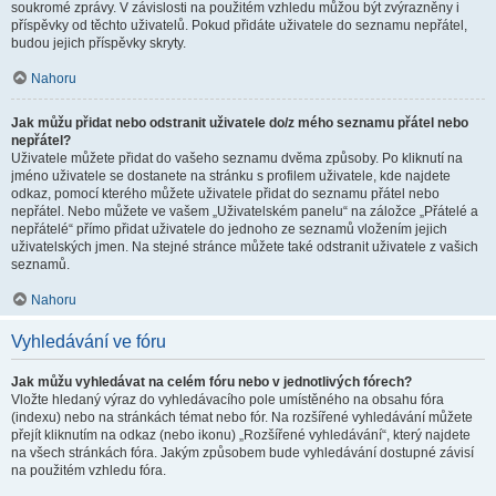
soukromé zprávy. V závislosti na použitém vzhledu můžou být zvýrazněny i
příspěvky od těchto uživatelů. Pokud přidáte uživatele do seznamu nepřátel,
budou jejich příspěvky skryty.
Nahoru
Jak můžu přidat nebo odstranit uživatele do/z mého seznamu přátel nebo
nepřátel?
Uživatele můžete přidat do vašeho seznamu dvěma způsoby. Po kliknutí na
jméno uživatele se dostanete na stránku s profilem uživatele, kde najdete
odkaz, pomocí kterého můžete uživatele přidat do seznamu přátel nebo
nepřátel. Nebo můžete ve vašem „Uživatelském panelu“ na záložce „Přátelé a
nepřátelé“ přímo přidat uživatele do jednoho ze seznamů vložením jejich
uživatelských jmen. Na stejné stránce můžete také odstranit uživatele z vašich
seznamů.
Nahoru
Vyhledávání ve fóru
Jak můžu vyhledávat na celém fóru nebo v jednotlivých fórech?
Vložte hledaný výraz do vyhledávacího pole umístěného na obsahu fóra
(indexu) nebo na stránkách témat nebo fór. Na rozšířené vyhledávání můžete
přejít kliknutím na odkaz (nebo ikonu) „Rozšířené vyhledávání“, který najdete
na všech stránkách fóra. Jakým způsobem bude vyhledávání dostupné závisí
na použitém vzhledu fóra.