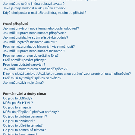
Jak můžu u svého jména zobrazit avatar?
Jaká je moje hodnost a jak ji můžu změnit?
Když chci poslat e-mail uživateli fóra, musím se přihlásit?
Psaní příspěvků
Jak můžu vytvořit nové téma nebo poslat odpověď?
Jak můžu upravit nebo smazat příspěvek?
Jak můžu přidat ke svým příspěvků podpis?
Jak můžu vytvořit hlasování/anketu?
Proč nemůžu přidat do hlasování více možností?
Jak můžu upravit nebo smazat hlasování?
Proč nemám přístup do určitého fóra?
Proč nemůžu posílat přílohy?
Proč jsem obdržel varování?
Jak můžu moderátorovi nahlásit příspěvek?
K čemu slouží tlačítko „Uložit jako rozepsanou zprávu“ zobrazené při psaní příspěvku?
Proč musí být můj příspěvek schválen?
Jak můžu oživit moje téma?
Formátování a druhy témat
Co jsou to BBKódy?
Můžu použít HTML?
Co jsou to smajlíci?
Můžu do příspěvků přidávat obrázky?
Co jsou to globální oznámení?
Co jsou to oznámení?
Co jsou to důležitá témata?
Co jsou to zamknutá témata?
Co jsou to ikony témat?