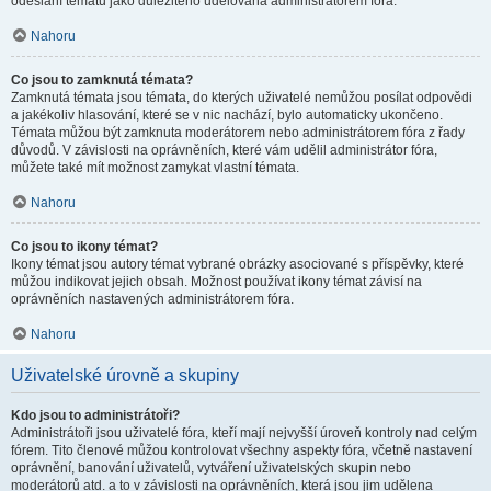
odeslání tématu jako důležitého udělována administrátorem fóra.
Nahoru
Co jsou to zamknutá témata?
Zamknutá témata jsou témata, do kterých uživatelé nemůžou posílat odpovědi
a jakékoliv hlasování, které se v nic nachází, bylo automaticky ukončeno.
Témata můžou být zamknuta moderátorem nebo administrátorem fóra z řady
důvodů. V závislosti na oprávněních, které vám udělil administrátor fóra,
můžete také mít možnost zamykat vlastní témata.
Nahoru
Co jsou to ikony témat?
Ikony témat jsou autory témat vybrané obrázky asociované s příspěvky, které
můžou indikovat jejich obsah. Možnost používat ikony témat závisí na
oprávněních nastavených administrátorem fóra.
Nahoru
Uživatelské úrovně a skupiny
Kdo jsou to administrátoři?
Administrátoři jsou uživatelé fóra, kteří mají nejvyšší úroveň kontroly nad celým
fórem. Tito členové můžou kontrolovat všechny aspekty fóra, včetně nastavení
oprávnění, banování uživatelů, vytváření uživatelských skupin nebo
moderátorů atd. a to v závislosti na oprávněních, která jsou jim udělena