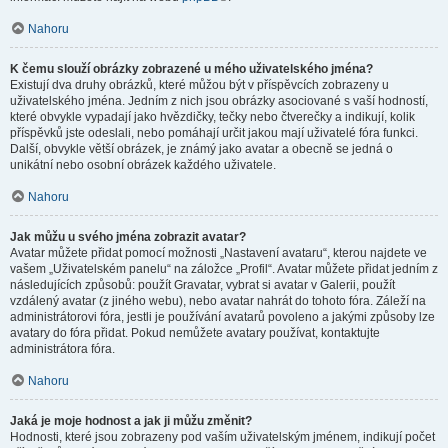
Nahoru
K čemu slouží obrázky zobrazené u mého uživatelského jména?
Existují dva druhy obrázků, které můžou být v příspěvcích zobrazeny u
uživatelského jména. Jedním z nich jsou obrázky asociované s vaší hodností,
které obvykle vypadají jako hvězdičky, tečky nebo čtverečky a indikují, kolik
příspěvků jste odeslali, nebo pomáhají určit jakou mají uživatelé fóra funkci.
Další, obvykle větší obrázek, je známý jako avatar a obecně se jedná o
unikátní nebo osobní obrázek každého uživatele.
Nahoru
Jak můžu u svého jména zobrazit avatar?
Avatar můžete přidat pomocí možnosti „Nastavení avataru“, kterou najdete ve
vašem „Uživatelském panelu“ na záložce „Profil“. Avatar můžete přidat jedním z
následujících způsobů: použít Gravatar, vybrat si avatar v Galerii, použít
vzdálený avatar (z jiného webu), nebo avatar nahrát do tohoto fóra. Záleží na
administrátorovi fóra, jestli je používání avatarů povoleno a jakými způsoby lze
avatary do fóra přidat. Pokud nemůžete avatary používat, kontaktujte
administrátora fóra.
Nahoru
Jaká je moje hodnost a jak ji můžu změnit?
Hodnosti, které jsou zobrazeny pod vaším uživatelským jménem, indikují počet