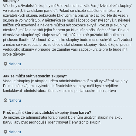
skupiny?
Všechny uživatelské skupiny můžete zobrazit na záložce „Uživatelské skupiny“
ve vašem „Uživatelském panelu“. Pokud se chcete stát členem některé z
uživatelských skupin, pokračujte kliknutím na příslušné tlačítko. Ne do všech
skupin je volný přístup. V některých se musí žádost o členství schválit, některé
můžou být uzavřené a některé můžou být dokonce skryté. Pokud je skupiny
otevřená, můžete se stát jejím členem po kliknutí na příslušné tlačítko. Pokud
členství ve skupině vyžaduje schválení, můžete o ně požádat kliknutím na
příslušné tlačítko. Vedoucí uživatelské skupiny bude muset schválit vaši žádost
a může se vás zeptat, proč se chcete stát členem skupiny. Neobtěžujte, prosím,
vedoucího skupiny v případě, že zamítne vaši žádost - určitě pro to bude mít
svoje důvody.
Nahoru
Jak se můžu stát vedoucím skupiny?
Vedoucí skupiny je obvykle určen administrátorem fóra při vytváření skupiny.
Pokud máte zájem o vytvoření uživatelské skupiny, měli byste nejdříve
kontaktovat administrátora fóra - zkuste mu poslat soukromou zprávu.
Nahoru
Proč mají některé uživatelské skupiny jinou barvu?
Je možné, že administrátor fóra přiřadil k členům určitých skupin nějakou
barvu, aby bylo jednodušší identifikovat členy těchto skupin.
Nahoru