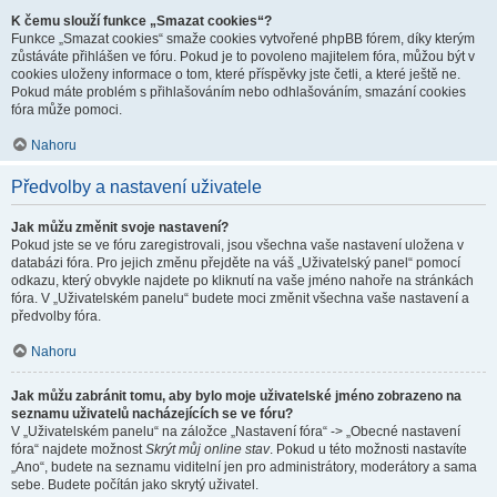
K čemu slouží funkce „Smazat cookies“?
Funkce „Smazat cookies“ smaže cookies vytvořené phpBB fórem, díky kterým
zůstáváte přihlášen ve fóru. Pokud je to povoleno majitelem fóra, můžou být v
cookies uloženy informace o tom, které příspěvky jste četli, a které ještě ne.
Pokud máte problém s přihlašováním nebo odhlašováním, smazání cookies
fóra může pomoci.
Nahoru
Předvolby a nastavení uživatele
Jak můžu změnit svoje nastavení?
Pokud jste se ve fóru zaregistrovali, jsou všechna vaše nastavení uložena v
databázi fóra. Pro jejich změnu přejděte na váš „Uživatelský panel“ pomocí
odkazu, který obvykle najdete po kliknutí na vaše jméno nahoře na stránkách
fóra. V „Uživatelském panelu“ budete moci změnit všechna vaše nastavení a
předvolby fóra.
Nahoru
Jak můžu zabránit tomu, aby bylo moje uživatelské jméno zobrazeno na
seznamu uživatelů nacházejících se ve fóru?
V „Uživatelském panelu“ na záložce „Nastavení fóra“ -> „Obecné nastavení
fóra“ najdete možnost
Skrýt můj online stav
. Pokud u této možnosti nastavíte
„Ano“, budete na seznamu viditelní jen pro administrátory, moderátory a sama
sebe. Budete počítán jako skrytý uživatel.