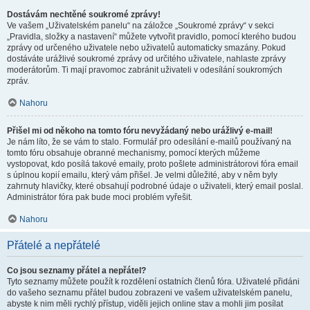
Dostávám nechtěné soukromé zprávy!
Ve vašem „Uživatelském panelu“ na záložce „Soukromé zprávy“ v sekci
„Pravidla, složky a nastavení“ můžete vytvořit pravidlo, pomocí kterého budou
zprávy od určeného uživatele nebo uživatelů automaticky smazány. Pokud
dostáváte urážlivé soukromé zprávy od určitého uživatele, nahlaste zprávy
moderátorům. Ti mají pravomoc zabránit uživateli v odesílání soukromých
zpráv.
Nahoru
Přišel mi od někoho na tomto fóru nevyžádaný nebo urážlivý e-mail!
Je nám líto, že se vám to stalo. Formulář pro odesílání e-mailů používaný na
tomto fóru obsahuje obranné mechanismy, pomocí kterých můžeme
vystopovat, kdo posílá takové emaily, proto pošlete administrátorovi fóra email
s úplnou kopií emailu, který vám přišel. Je velmi důležité, aby v něm byly
zahrnuty hlavičky, které obsahují podrobné údaje o uživateli, který email poslal.
Administrátor fóra pak bude moci problém vyřešit.
Nahoru
Přátelé a nepřátelé
Co jsou seznamy přátel a nepřátel?
Tyto seznamy můžete použít k rozdělení ostatních členů fóra. Uživatelé přidáni
do vašeho seznamu přátel budou zobrazeni ve vašem uživatelském panelu,
abyste k nim měli rychlý přístup, viděli jejich online stav a mohli jim posílat