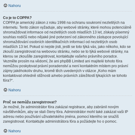
Nahoru
Co je to COPPA?
COPPA je americký zákon z roku 1998 na ochranu soukromí nezletilých na
internetu. Tento zákon vyžaduje, aby webové stránky, které mohou potenciálně
shromažďovat informace od nezletilých osob mladších 13 let, získaly písemný
souhlas rodičů nebo nějaké jiné potvrzení od zákonného zástupce povolující
shromažďování osobních identifikačních informací od nezletilých osob
mladších 13 let. Pokud si nejste jisti, jestli se toto týká vás, jako někoho, kdo se
zkouší zaregistrovat na webovou stránku, nebo se to týká webové stránky, na
kterou se zkoušíte zaregistrovat, kontaktujte vašeho právního poradce.
Vezměte prosím na vědomí, že ani phpBB Limited ani majitelé tohoto fóra
nemůžou poskytovat právní poradenství a není kontaktním místem pro právní
zájmy jakéhokoliv druhu, kromě těch uvedených v otázce „Koho mám
kontaktovat ohledně stížnosti a/nebo právních záležitostí týkajících se tohoto
fóra?“.
Nahoru
Proč se nemůžu zaregistrovat?
Je možné, že administrátor fóra zakázal registrace, aby zabránil novým
návštěvníkům, aby se stali členy fóra. Administrátor mohl také zakázat vaši IP
adresu nebo používání uživatelského jména, pomocí kterého se snažíš
zaregistrovat. Kontaktujte administrátora fóra a požádejte ho o pomoc.
Nahoru