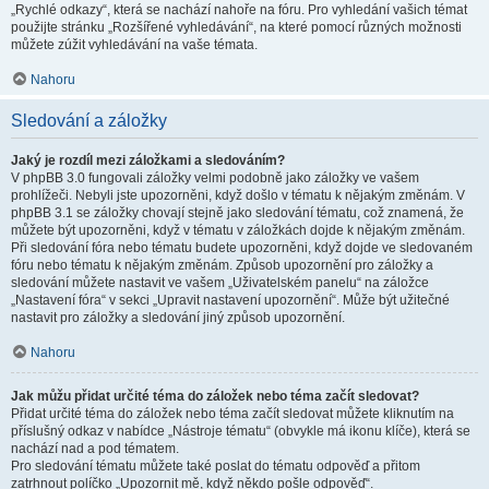
„Rychlé odkazy“, která se nachází nahoře na fóru. Pro vyhledání vašich témat
použijte stránku „Rozšířené vyhledávání“, na které pomocí různých možnosti
můžete zúžit vyhledávání na vaše témata.
Nahoru
Sledování a záložky
Jaký je rozdíl mezi záložkami a sledováním?
V phpBB 3.0 fungovali záložky velmi podobně jako záložky ve vašem
prohlížeči. Nebyli jste upozorněni, když došlo v tématu k nějakým změnám. V
phpBB 3.1 se záložky chovají stejně jako sledování tématu, což znamená, že
můžete být upozorněni, když v tématu v záložkách dojde k nějakým změnám.
Při sledování fóra nebo tématu budete upozorněni, když dojde ve sledovaném
fóru nebo tématu k nějakým změnám. Způsob upozornění pro záložky a
sledování můžete nastavit ve vašem „Uživatelském panelu“ na záložce
„Nastavení fóra“ v sekci „Upravit nastavení upozornění“. Může být užitečné
nastavit pro záložky a sledování jiný způsob upozornění.
Nahoru
Jak můžu přidat určité téma do záložek nebo téma začít sledovat?
Přidat určité téma do záložek nebo téma začít sledovat můžete kliknutím na
příslušný odkaz v nabídce „Nástroje tématu“ (obvykle má ikonu klíče), která se
nachází nad a pod tématem.
Pro sledování tématu můžete také poslat do tématu odpověď a přitom
zatrhnout políčko „Upozornit mě, když někdo pošle odpověď“.