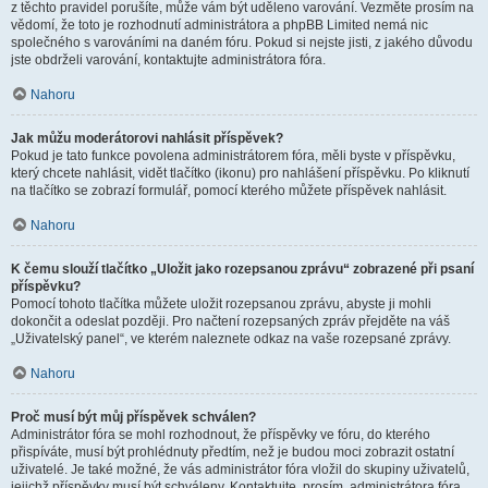
z těchto pravidel porušíte, může vám být uděleno varování. Vezměte prosím na
vědomí, že toto je rozhodnutí administrátora a phpBB Limited nemá nic
společného s varováními na daném fóru. Pokud si nejste jisti, z jakého důvodu
jste obdrželi varování, kontaktujte administrátora fóra.
Nahoru
Jak můžu moderátorovi nahlásit příspěvek?
Pokud je tato funkce povolena administrátorem fóra, měli byste v příspěvku,
který chcete nahlásit, vidět tlačítko (ikonu) pro nahlášení příspěvku. Po kliknutí
na tlačítko se zobrazí formulář, pomocí kterého můžete příspěvek nahlásit.
Nahoru
K čemu slouží tlačítko „Uložit jako rozepsanou zprávu“ zobrazené při psaní
příspěvku?
Pomocí tohoto tlačítka můžete uložit rozepsanou zprávu, abyste ji mohli
dokončit a odeslat později. Pro načtení rozepsaných zpráv přejděte na váš
„Uživatelský panel“, ve kterém naleznete odkaz na vaše rozepsané zprávy.
Nahoru
Proč musí být můj příspěvek schválen?
Administrátor fóra se mohl rozhodnout, že příspěvky ve fóru, do kterého
přispíváte, musí být prohlédnuty předtím, než je budou moci zobrazit ostatní
uživatelé. Je také možné, že vás administrátor fóra vložil do skupiny uživatelů,
jejichž příspěvky musí být schváleny. Kontaktujte, prosím, administrátora fóra