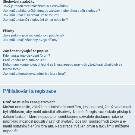
Sledování a záložky
Jaký je rozdíl mezi záložkami a sledováním?
Jak můžu přidat určité téma do záložek nebo téma začít sledovat?
Jak můžu začít sledovat určité fórum?
Jak můžu ukončit sledování témat nebo fór?
Přílohy
Jaké přílohy jsou na tomto fóru povoleny?
Jak můžu najít všechny svoje přílohy?
Záležitosti týkající se phpBB
Kdo napsal toto diskusní fórum?
Proč ve fóru není funkce XY?
Koho mám kontaktovat ohledně stížnosti a/nebo právních záležitostí týkajících se
tohoto fóra?
Jak můžu kontaktovat administrátora fóra?
Přihlašování a registrace
Proč se musím zaregistrovat?
Možná nemusíte, záleží na administrátorovi fóra, jestli nastaví, že uživatel musí
být přihlášen, aby mohl odesílat příspěvky. Nicméně registrací získáte přístup k
dalším funkcím, které nejsou pro nepřihlášené uživatele dostupné, jako je
například možnost použití vlastních avatarů, posílání soukromých zpráv a e-
mailů ostatním členům fóra atd. Registrace trvá jen chvíli a tak vám ji můžeme
doporučit.