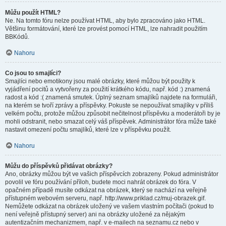
Můžu použít HTML?
Ne. Na tomto fóru nelze používat HTML, aby bylo zpracováno jako HTML.
Většinu formátování, které lze provést pomocí HTML, lze nahradit použitím
BBKódů.
Nahoru
Co jsou to smajlíci?
Smajlíci nebo emotikony jsou malé obrázky, které můžou být použity k
vyjádření pocitů a vytvořeny za použití krátkého kódu, např. kód :) znamená
radost a kód :( znamená smutek. Úplný seznam smajlíků najdete na formuláři,
na kterém se tvoří zprávy a příspěvky. Pokuste se nepoužívat smajlíky v příliš
velkém počtu, protože můžou způsobit nečitelnost příspěvku a moderátoři by je
mohli odstranit, nebo smazat celý váš příspěvek. Administrátor fóra může také
nastavit omezení počtu smajlíků, které lze v příspěvku použít.
Nahoru
Můžu do příspěvků přidávat obrázky?
Ano, obrázky můžou být ve vašich příspěvcích zobrazeny. Pokud administrátor
povolil ve fóru používání příloh, budete moci nahrát obrázek do fóra. V
opačném případě musíte odkázat na obrázek, který se nachází na veřejně
přístupném webovém serveru, např. http://www.priklad.cz/muj-obrazek.gif.
Nemůžete odkázat na obrázek uložený ve vašem vlastním počítači (pokud to
není veřejně přístupný server) ani na obrázky uložené za nějakým
autentizačním mechanizmem, např. v e-mailech na seznamu.cz nebo v