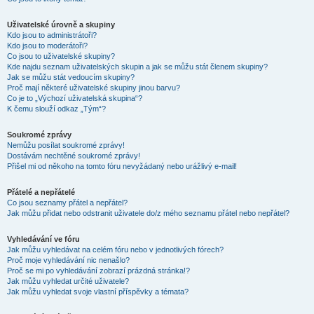
Uživatelské úrovně a skupiny
Kdo jsou to administrátoři?
Kdo jsou to moderátoři?
Co jsou to uživatelské skupiny?
Kde najdu seznam uživatelských skupin a jak se můžu stát členem skupiny?
Jak se můžu stát vedoucím skupiny?
Proč mají některé uživatelské skupiny jinou barvu?
Co je to „Výchozí uživatelská skupina“?
K čemu slouží odkaz „Tým“?
Soukromé zprávy
Nemůžu posílat soukromé zprávy!
Dostávám nechtěné soukromé zprávy!
Přišel mi od někoho na tomto fóru nevyžádaný nebo urážlivý e-mail!
Přátelé a nepřátelé
Co jsou seznamy přátel a nepřátel?
Jak můžu přidat nebo odstranit uživatele do/z mého seznamu přátel nebo nepřátel?
Vyhledávání ve fóru
Jak můžu vyhledávat na celém fóru nebo v jednotlivých fórech?
Proč moje vyhledávání nic nenašlo?
Proč se mi po vyhledávání zobrazí prázdná stránka!?
Jak můžu vyhledat určité uživatele?
Jak můžu vyhledat svoje vlastní příspěvky a témata?