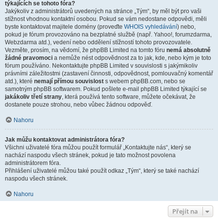
týkajících se tohoto fóra?
Jakýkoliv z administrátorů uvedených na stránce „Tým“, by měl být pro vaši
stížnost vhodnou kontaktní osobou. Pokud se vám nedostane odpovědi, měli
byste kontaktovat majitele domény (proveďte
WHOIS vyhledávání
) nebo,
pokud je fórum provozováno na bezplatné službě (např. Yahoo!, forumzdarma,
Webzdarma atd.), vedení nebo oddělení stížností tohoto provozovatele.
Vezměte, prosím, na vědomí, že phpBB Limited na tomto fóru
nemá absolutně
žádné pravomoci
a nemůže nést odpovědnost za to jak, kde, nebo kým je toto
fórum používáno. Nekontaktujte phpBB Limited v souvislosti s jakýmikoliv
právními záležitostmi (zastavení činnosti, odpovědnost, pomlouvačný komentář
atd.), které
nemají přímou souvislost
s webem phpBB.com, nebo se
samotným phpBB softwarem. Pokud pošlete e-mail phpBB Limited týkající se
jakákoliv třetí strany
, která používá tento software, můžete očekávat, že
dostanete pouze strohou, nebo vůbec žádnou odpověď.
Nahoru
Jak můžu kontaktovat administrátora fóra?
Všichni uživatelé fóra můžou použít formulář „Kontaktujte nás“, který se
nachází naspodu všech stránek, pokud je tato možnost povolena
administrátorem fóra.
Přihlášení uživatelé můžou také použít odkaz „Tým“, který se také nachází
naspodu všech stránek.
Nahoru
Přejít na