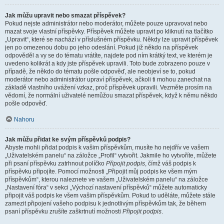
Jak můžu upravit nebo smazat příspěvek?
Pokud nejste administrátor nebo moderátor, můžete pouze upravovat nebo
mazat svoje vlastní příspěvky. Příspěvek můžete upravit po kliknutí na tlačítko
„Upravit“, které se nachází v příslušném příspěvku. Někdy lze upravit příspěvek
jen po omezenou dobu po jeho odeslání. Pokud již někdo na příspěvek
odpověděl a vy se do tématu vrátíte, najdete pod ním krátký text, ve kterém je
uvedeno kolikrát a kdy jste příspěvek upravili. Toto bude zobrazeno pouze v
případě, že někdo do tématu pošle odpověď, ale neobjeví se to, pokud
moderátor nebo administrátor upraví příspěvek, ačkoli ti mohou zanechat na
základě vlastního uvážení vzkaz, proč příspěvek upravili. Vezměte prosím na
vědomí, že normální uživatelé nemůžou smazat příspěvek, když k němu někdo
pošle odpověď.
Nahoru
Jak můžu přidat ke svým příspěvků podpis?
Abyste mohli přidat podpis k vašim příspěvkům, musíte ho nejdřív ve vašem
„Uživatelském panelu“ na záložce „Profil“ vytvořit. Jakmile ho vytvoříte, můžete
při psaní příspěvku zatrhnout políčko
Připojit podpis
, čímž váš podpis k
příspěvku připojíte. Pomocí možnosti „Připojit můj podpis ke všem mým
příspěvkům“, kterou naleznete ve vašem „Uživatelském panelu“ na záložce
„Nastavení fóra“ v sekci „Výchozí nastavení příspěvků“ můžete automaticky
připojit váš podpis ke všem vašim příspěvkům. Pokud to uděláte, můžete stále
zamezit připojení vašeho podpisu k jednotlivým příspěvkům tak, že během
psaní příspěvku zrušíte zaškrtnutí možnosti
Připojit podpis
.