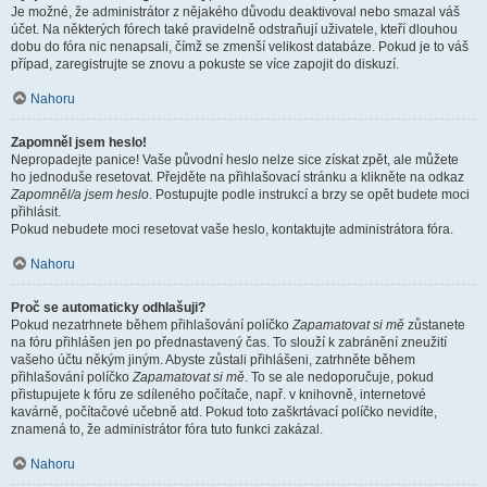
Je možné, že administrátor z nějakého důvodu deaktivoval nebo smazal váš
účet. Na některých fórech také pravidelně odstraňují uživatele, kteří dlouhou
dobu do fóra nic nenapsali, čímž se zmenší velikost databáze. Pokud je to váš
případ, zaregistrujte se znovu a pokuste se více zapojit do diskuzí.
Nahoru
Zapomněl jsem heslo!
Nepropadejte panice! Vaše původní heslo nelze sice získat zpět, ale můžete
ho jednoduše resetovat. Přejděte na přihlašovací stránku a klikněte na odkaz
Zapomněl/a jsem heslo
. Postupujte podle instrukcí a brzy se opět budete moci
přihlásit.
Pokud nebudete moci resetovat vaše heslo, kontaktujte administrátora fóra.
Nahoru
Proč se automaticky odhlašuji?
Pokud nezatrhnete během přihlašování políčko
Zapamatovat si mě
zůstanete
na fóru přihlášen jen po přednastavený čas. To slouží k zabránění zneužití
vašeho účtu někým jiným. Abyste zůstali přihlášeni, zatrhněte během
přihlašování políčko
Zapamatovat si mě
. To se ale nedoporučuje, pokud
přistupujete k fóru ze sdíleného počítače, např. v knihovně, internetové
kavárně, počítačové učebně atd. Pokud toto zaškrtávací políčko nevidíte,
znamená to, že administrátor fóra tuto funkci zakázal.
Nahoru