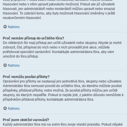
hlasování nebo v něm upravit jakoukoliv možnost. Pokud ale již uživatelé
hlasovali, jen administrátoři nebo moderátoři můžou upravit nebo smazat
hlasování. To zabrání tomu, aby byly možnosti hlasování změněny v ještě
neukončeném hlasování.
Nahoru
Proč nemám přístup do určitého fóra?
Do některých fór mají přístup jen určití uživatelé nebo skupiny. Abyste je mohli
zobrazit, číst, přispívat do nich nebo v nich provádět jiné akce, můžete
potřebovat speciální oprávnění. Kontaktujte administrátora fóra, aby vám
umožnil do fóra přístup.
Nahoru
Proč nemůžu posílat přílohy?
Oprávnění pro přílohy se nastavují pro jednotlivá fóra, skupiny nebo uživatele.
Administrátor fóra nemusel povolit do určitého fóra, do kterého můžete posílat
příspěvky, přidávat přílohy, nebo možná, že posílat přílohy můžou jen určité
skupiny, do kterých nepatříte. Pokud si nejste jisti, z jakého důvodu nemůžete k
příspěvkům přidávat přílohy, kontaktujte administrátora fóra.
Nahoru
Proč jsem obdržel varování?
Každý administrátor fóra má na svém fóru svoje vlastní pravidla. Pokud nějaké