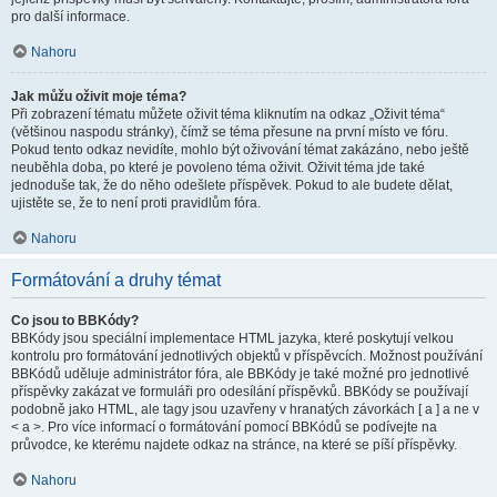
pro další informace.
Nahoru
Jak můžu oživit moje téma?
Při zobrazení tématu můžete oživit téma kliknutím na odkaz „Oživit téma“
(většinou naspodu stránky), čímž se téma přesune na první místo ve fóru.
Pokud tento odkaz nevidíte, mohlo být oživování témat zakázáno, nebo ještě
neuběhla doba, po které je povoleno téma oživit. Oživit téma jde také
jednoduše tak, že do něho odešlete příspěvek. Pokud to ale budete dělat,
ujistěte se, že to není proti pravidlům fóra.
Nahoru
Formátování a druhy témat
Co jsou to BBKódy?
BBKódy jsou speciální implementace HTML jazyka, které poskytují velkou
kontrolu pro formátování jednotlivých objektů v příspěvcích. Možnost používání
BBKódů uděluje administrátor fóra, ale BBKódy je také možné pro jednotlivé
příspěvky zakázat ve formuláři pro odesílání příspěvků. BBKódy se používají
podobně jako HTML, ale tagy jsou uzavřeny v hranatých závorkách [ a ] a ne v
< a >. Pro více informací o formátování pomocí BBKódů se podívejte na
průvodce, ke kterému najdete odkaz na stránce, na které se píší příspěvky.
Nahoru