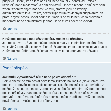
příspěvků, které jste do fóra odeslali, nebo slouží k identifikaci určitých
uživatelů např. moderátorů a administrátorů. Obecně řečeno, nemůžete sami
změnit znění žádných hodností ve fóru, protože jsou nastaveny
administrátorem fóra. Prosím, nezatěžujte fórum zbytečným přispíváním jen
proto, abyste dosáhli vyšší hodnosti. Na většině fór to nebude tolerováno a
moderátor nebo administrátor jednoduše sníží váš počet příspěvků.
Nahoru
Když chci poslat e-mail uživateli fóra, musím se přihlásit?
Jen registrovaní uživatelé můžou posílat e-maily ostatním členům fóra přes
vestavěný formulář a to jen v případě, že administrátor tuto funkci povolil. Je to
z důvodu zabránění zneužití emailového systému anonymními uživateli.
Nahoru
Psaní příspěvků
Jak můžu vytvořit nové téma nebo poslat odpověď?
Pokud chcete do fóra poslat nové téma, klikněte na tlačítko „Nové téma“. Pro
odeslání odpovědi do existujícího tématu klikněte na tlačítko „Odpovědět“. Je
možné, že se budete muset zaregistrovat a přihlásit předtím, než budete moci
posílat příspěvky. Naspodu každého fóra a tématu můžete najít seznam
oprávnění, které v konkrétním fóru a tématu máte. Například: „Můžete posílat
nová témata“, „Můžete posílat přílohy“ atd.
Nahoru