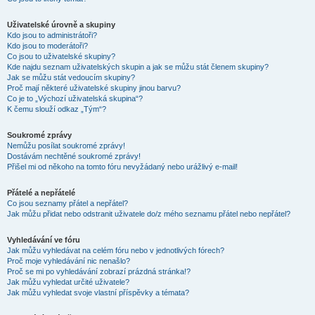
Uživatelské úrovně a skupiny
Kdo jsou to administrátoři?
Kdo jsou to moderátoři?
Co jsou to uživatelské skupiny?
Kde najdu seznam uživatelských skupin a jak se můžu stát členem skupiny?
Jak se můžu stát vedoucím skupiny?
Proč mají některé uživatelské skupiny jinou barvu?
Co je to „Výchozí uživatelská skupina“?
K čemu slouží odkaz „Tým“?
Soukromé zprávy
Nemůžu posílat soukromé zprávy!
Dostávám nechtěné soukromé zprávy!
Přišel mi od někoho na tomto fóru nevyžádaný nebo urážlivý e-mail!
Přátelé a nepřátelé
Co jsou seznamy přátel a nepřátel?
Jak můžu přidat nebo odstranit uživatele do/z mého seznamu přátel nebo nepřátel?
Vyhledávání ve fóru
Jak můžu vyhledávat na celém fóru nebo v jednotlivých fórech?
Proč moje vyhledávání nic nenašlo?
Proč se mi po vyhledávání zobrazí prázdná stránka!?
Jak můžu vyhledat určité uživatele?
Jak můžu vyhledat svoje vlastní příspěvky a témata?