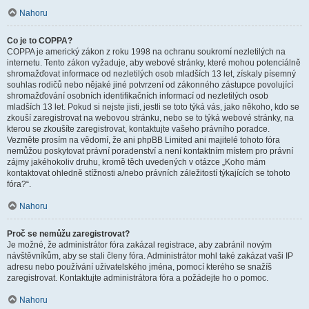
Nahoru
Co je to COPPA?
COPPA je americký zákon z roku 1998 na ochranu soukromí nezletilých na
internetu. Tento zákon vyžaduje, aby webové stránky, které mohou potenciálně
shromažďovat informace od nezletilých osob mladších 13 let, získaly písemný
souhlas rodičů nebo nějaké jiné potvrzení od zákonného zástupce povolující
shromažďování osobních identifikačních informací od nezletilých osob
mladších 13 let. Pokud si nejste jisti, jestli se toto týká vás, jako někoho, kdo se
zkouší zaregistrovat na webovou stránku, nebo se to týká webové stránky, na
kterou se zkoušíte zaregistrovat, kontaktujte vašeho právního poradce.
Vezměte prosím na vědomí, že ani phpBB Limited ani majitelé tohoto fóra
nemůžou poskytovat právní poradenství a není kontaktním místem pro právní
zájmy jakéhokoliv druhu, kromě těch uvedených v otázce „Koho mám
kontaktovat ohledně stížnosti a/nebo právních záležitostí týkajících se tohoto
fóra?“.
Nahoru
Proč se nemůžu zaregistrovat?
Je možné, že administrátor fóra zakázal registrace, aby zabránil novým
návštěvníkům, aby se stali členy fóra. Administrátor mohl také zakázat vaši IP
adresu nebo používání uživatelského jména, pomocí kterého se snažíš
zaregistrovat. Kontaktujte administrátora fóra a požádejte ho o pomoc.
Nahoru