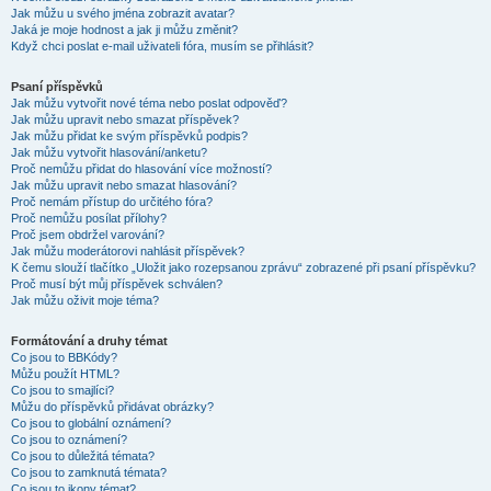
Jak můžu u svého jména zobrazit avatar?
Jaká je moje hodnost a jak ji můžu změnit?
Když chci poslat e-mail uživateli fóra, musím se přihlásit?
Psaní příspěvků
Jak můžu vytvořit nové téma nebo poslat odpověď?
Jak můžu upravit nebo smazat příspěvek?
Jak můžu přidat ke svým příspěvků podpis?
Jak můžu vytvořit hlasování/anketu?
Proč nemůžu přidat do hlasování více možností?
Jak můžu upravit nebo smazat hlasování?
Proč nemám přístup do určitého fóra?
Proč nemůžu posílat přílohy?
Proč jsem obdržel varování?
Jak můžu moderátorovi nahlásit příspěvek?
K čemu slouží tlačítko „Uložit jako rozepsanou zprávu“ zobrazené při psaní příspěvku?
Proč musí být můj příspěvek schválen?
Jak můžu oživit moje téma?
Formátování a druhy témat
Co jsou to BBKódy?
Můžu použít HTML?
Co jsou to smajlíci?
Můžu do příspěvků přidávat obrázky?
Co jsou to globální oznámení?
Co jsou to oznámení?
Co jsou to důležitá témata?
Co jsou to zamknutá témata?
Co jsou to ikony témat?