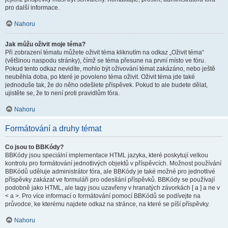
pro další informace.
Nahoru
Jak můžu oživit moje téma?
Při zobrazení tématu můžete oživit téma kliknutím na odkaz „Oživit téma“
(většinou naspodu stránky), čímž se téma přesune na první místo ve fóru.
Pokud tento odkaz nevidíte, mohlo být oživování témat zakázáno, nebo ještě
neuběhla doba, po které je povoleno téma oživit. Oživit téma jde také
jednoduše tak, že do něho odešlete příspěvek. Pokud to ale budete dělat,
ujistěte se, že to není proti pravidlům fóra.
Nahoru
Formátování a druhy témat
Co jsou to BBKódy?
BBKódy jsou speciální implementace HTML jazyka, které poskytují velkou
kontrolu pro formátování jednotlivých objektů v příspěvcích. Možnost používání
BBKódů uděluje administrátor fóra, ale BBKódy je také možné pro jednotlivé
příspěvky zakázat ve formuláři pro odesílání příspěvků. BBKódy se používají
podobně jako HTML, ale tagy jsou uzavřeny v hranatých závorkách [ a ] a ne v
< a >. Pro více informací o formátování pomocí BBKódů se podívejte na
průvodce, ke kterému najdete odkaz na stránce, na které se píší příspěvky.
Nahoru