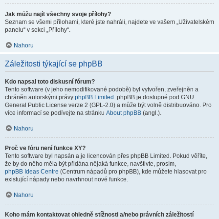
Jak můžu najít všechny svoje přílohy?
Seznam se všemi přílohami, které jste nahráli, najdete ve vašem „Uživatelském
panelu“ v sekci „Přílohy“.
Nahoru
Záležitosti týkající se phpBB
Kdo napsal toto diskusní fórum?
Tento software (v jeho nemodifikované podobě) byl vytvořen, zveřejněn a
chráněn autorskými právy
phpBB Limited
. phpBB je dostupné pod GNU
General Public License verze 2 (GPL-2.0) a může být volně distribuováno. Pro
více informací se podívejte na stránku
About phpBB
(angl.).
Nahoru
Proč ve fóru není funkce XY?
Tento software byl napsán a je licencován přes phpBB Limited. Pokud věříte,
že by do něho měla být přidána nějaká funkce, navštivte, prosím,
phpBB Ideas Centre
(Centrum nápadů pro phpBB), kde můžete hlasovat pro
existující nápady nebo navrhnout nové funkce.
Nahoru
Koho mám kontaktovat ohledně stížnosti a/nebo právních záležitostí