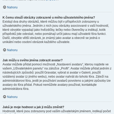
Nahoru
K čemu slouží obrázky zobrazené u mého uživatelského jména?
Existují dva druhy obrázků, které můžou být v příspěvcích zobrazeny u
uživatelského jména. Jedním z nich jsou obrázky asociované s vaší hodností,
které obvykle vypadají jako hvězdičky, tečky nebo čtverečky a indikují, kolik
příspěvků jste odeslali, nebo pomáhají určit jakou mají uživatelé fóra funkci.
Další, obvykle větší obrázek, je známý jako avatar a obecně se jedná o
unikátní nebo osobní obrázek každého uživatele.
Nahoru
Jak můžu u svého jména zobrazit avatar?
Avatar můžete přidat pomocí možnosti „Nastavení avataru“, kterou najdete ve
vašem „Uživatelském panelu“ na záložce „Profil“. Avatar můžete přidat jedním z
následujících způsobů: použít Gravatar, vybrat si avatar v Galerii, použít
vzdálený avatar (z jiného webu), nebo avatar nahrát do tohoto fóra. Záleží na
administrátorovi fóra, jestli je používání avatarů povoleno a jakými způsoby lze
avatary do fóra přidat. Pokud nemůžete avatary používat, kontaktujte
administrátora fóra.
Nahoru
Jaká je moje hodnost a jak ji můžu změnit?
Hodnosti, které jsou zobrazeny pod vaším uživatelským jménem, indikují počet