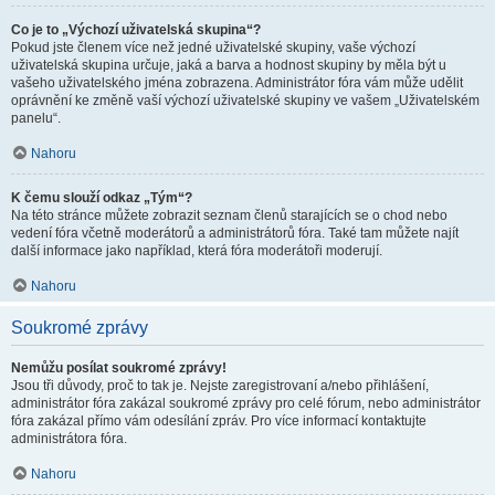
Co je to „Výchozí uživatelská skupina“?
Pokud jste členem více než jedné uživatelské skupiny, vaše výchozí
uživatelská skupina určuje, jaká a barva a hodnost skupiny by měla být u
vašeho uživatelského jména zobrazena. Administrátor fóra vám může udělit
oprávnění ke změně vaší výchozí uživatelské skupiny ve vašem „Uživatelském
panelu“.
Nahoru
K čemu slouží odkaz „Tým“?
Na této stránce můžete zobrazit seznam členů starajících se o chod nebo
vedení fóra včetně moderátorů a administrátorů fóra. Také tam můžete najít
další informace jako například, která fóra moderátoři moderují.
Nahoru
Soukromé zprávy
Nemůžu posílat soukromé zprávy!
Jsou tři důvody, proč to tak je. Nejste zaregistrovaní a/nebo přihlášení,
administrátor fóra zakázal soukromé zprávy pro celé fórum, nebo administrátor
fóra zakázal přímo vám odesílání zpráv. Pro více informací kontaktujte
administrátora fóra.
Nahoru