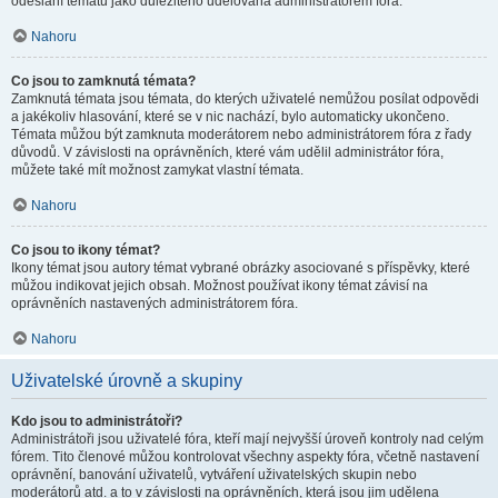
odeslání tématu jako důležitého udělována administrátorem fóra.
Nahoru
Co jsou to zamknutá témata?
Zamknutá témata jsou témata, do kterých uživatelé nemůžou posílat odpovědi
a jakékoliv hlasování, které se v nic nachází, bylo automaticky ukončeno.
Témata můžou být zamknuta moderátorem nebo administrátorem fóra z řady
důvodů. V závislosti na oprávněních, které vám udělil administrátor fóra,
můžete také mít možnost zamykat vlastní témata.
Nahoru
Co jsou to ikony témat?
Ikony témat jsou autory témat vybrané obrázky asociované s příspěvky, které
můžou indikovat jejich obsah. Možnost používat ikony témat závisí na
oprávněních nastavených administrátorem fóra.
Nahoru
Uživatelské úrovně a skupiny
Kdo jsou to administrátoři?
Administrátoři jsou uživatelé fóra, kteří mají nejvyšší úroveň kontroly nad celým
fórem. Tito členové můžou kontrolovat všechny aspekty fóra, včetně nastavení
oprávnění, banování uživatelů, vytváření uživatelských skupin nebo
moderátorů atd. a to v závislosti na oprávněních, která jsou jim udělena