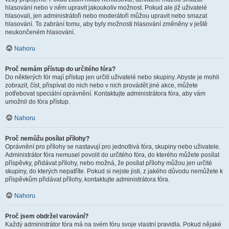
hlasování nebo v něm upravit jakoukoliv možnost. Pokud ale již uživatelé
hlasovali, jen administrátoři nebo moderátoři můžou upravit nebo smazat
hlasování. To zabrání tomu, aby byly možnosti hlasování změněny v ještě
neukončeném hlasování.
Nahoru
Proč nemám přístup do určitého fóra?
Do některých fór mají přístup jen určití uživatelé nebo skupiny. Abyste je mohli
zobrazit, číst, přispívat do nich nebo v nich provádět jiné akce, můžete
potřebovat speciální oprávnění. Kontaktujte administrátora fóra, aby vám
umožnil do fóra přístup.
Nahoru
Proč nemůžu posílat přílohy?
Oprávnění pro přílohy se nastavují pro jednotlivá fóra, skupiny nebo uživatele.
Administrátor fóra nemusel povolit do určitého fóra, do kterého můžete posílat
příspěvky, přidávat přílohy, nebo možná, že posílat přílohy můžou jen určité
skupiny, do kterých nepatříte. Pokud si nejste jisti, z jakého důvodu nemůžete k
příspěvkům přidávat přílohy, kontaktujte administrátora fóra.
Nahoru
Proč jsem obdržel varování?
Každý administrátor fóra má na svém fóru svoje vlastní pravidla. Pokud nějaké