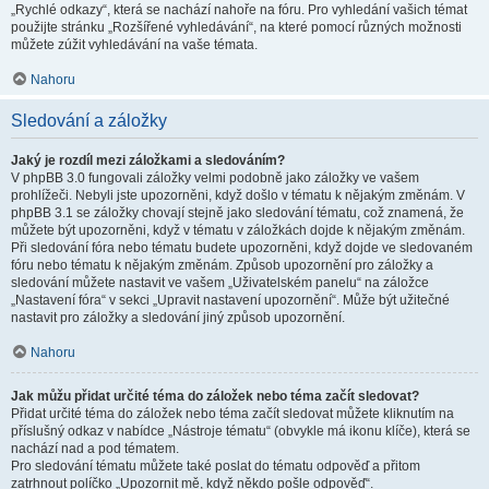
„Rychlé odkazy“, která se nachází nahoře na fóru. Pro vyhledání vašich témat
použijte stránku „Rozšířené vyhledávání“, na které pomocí různých možnosti
můžete zúžit vyhledávání na vaše témata.
Nahoru
Sledování a záložky
Jaký je rozdíl mezi záložkami a sledováním?
V phpBB 3.0 fungovali záložky velmi podobně jako záložky ve vašem
prohlížeči. Nebyli jste upozorněni, když došlo v tématu k nějakým změnám. V
phpBB 3.1 se záložky chovají stejně jako sledování tématu, což znamená, že
můžete být upozorněni, když v tématu v záložkách dojde k nějakým změnám.
Při sledování fóra nebo tématu budete upozorněni, když dojde ve sledovaném
fóru nebo tématu k nějakým změnám. Způsob upozornění pro záložky a
sledování můžete nastavit ve vašem „Uživatelském panelu“ na záložce
„Nastavení fóra“ v sekci „Upravit nastavení upozornění“. Může být užitečné
nastavit pro záložky a sledování jiný způsob upozornění.
Nahoru
Jak můžu přidat určité téma do záložek nebo téma začít sledovat?
Přidat určité téma do záložek nebo téma začít sledovat můžete kliknutím na
příslušný odkaz v nabídce „Nástroje tématu“ (obvykle má ikonu klíče), která se
nachází nad a pod tématem.
Pro sledování tématu můžete také poslat do tématu odpověď a přitom
zatrhnout políčko „Upozornit mě, když někdo pošle odpověď“.