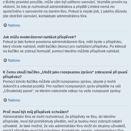
z těchto pravidel porušíte, může vám být uděleno varování. Vezměte prosím na
vědomí, že toto je rozhodnutí administrátora a phpBB Limited nemá nic
společného s varováními na daném fóru. Pokud si nejste jisti, z jakého důvodu
jste obdrželi varování, kontaktujte administrátora fóra.
Nahoru
Jak můžu moderátorovi nahlásit příspěvek?
Pokud je tato funkce povolena administrátorem fóra, měli byste v příspěvku,
který chcete nahlásit, vidět tlačítko (ikonu) pro nahlášení příspěvku. Po kliknutí
na tlačítko se zobrazí formulář, pomocí kterého můžete příspěvek nahlásit.
Nahoru
K čemu slouží tlačítko „Uložit jako rozepsanou zprávu“ zobrazené při psaní
příspěvku?
Pomocí tohoto tlačítka můžete uložit rozepsanou zprávu, abyste ji mohli
dokončit a odeslat později. Pro načtení rozepsaných zpráv přejděte na váš
„Uživatelský panel“, ve kterém naleznete odkaz na vaše rozepsané zprávy.
Nahoru
Proč musí být můj příspěvek schválen?
Administrátor fóra se mohl rozhodnout, že příspěvky ve fóru, do kterého
přispíváte, musí být prohlédnuty předtím, než je budou moci zobrazit ostatní
uživatelé. Je také možné, že vás administrátor fóra vložil do skupiny uživatelů,
jejichž příspěvky musí být schváleny. Kontaktujte, prosím, administrátora fóra