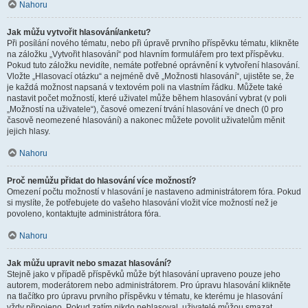
Nahoru
Jak můžu vytvořit hlasování/anketu?
Při posílání nového tématu, nebo při úpravě prvního příspěvku tématu, klikněte
na záložku „Vytvořit hlasování“ pod hlavním formulářem pro text příspěvku.
Pokud tuto záložku nevidíte, nemáte potřebné oprávnění k vytvoření hlasování.
Vložte „Hlasovací otázku“ a nejméně dvě „Možnosti hlasování“, ujistěte se, že
je každá možnost napsaná v textovém poli na vlastním řádku. Můžete také
nastavit počet možností, které uživatel může během hlasování vybrat (v poli
„Možností na uživatele“), časové omezení trvání hlasování ve dnech (0 pro
časově neomezené hlasování) a nakonec můžete povolit uživatelům měnit
jejich hlasy.
Nahoru
Proč nemůžu přidat do hlasování více možností?
Omezení počtu možností v hlasování je nastaveno administrátorem fóra. Pokud
si myslíte, že potřebujete do vašeho hlasování vložit více možností než je
povoleno, kontaktujte administrátora fóra.
Nahoru
Jak můžu upravit nebo smazat hlasování?
Stejně jako v případě příspěvků může být hlasování upraveno pouze jeho
autorem, moderátorem nebo administrátorem. Pro úpravu hlasování klikněte
na tlačítko pro úpravu prvního příspěvku v tématu, ke kterému je hlasování
vždy připojeno. Pokud zatím nikdo nehlasoval, uživatelé můžou smazat