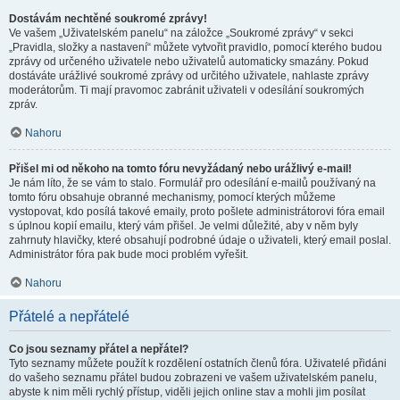
Dostávám nechtěné soukromé zprávy!
Ve vašem „Uživatelském panelu“ na záložce „Soukromé zprávy“ v sekci
„Pravidla, složky a nastavení“ můžete vytvořit pravidlo, pomocí kterého budou
zprávy od určeného uživatele nebo uživatelů automaticky smazány. Pokud
dostáváte urážlivé soukromé zprávy od určitého uživatele, nahlaste zprávy
moderátorům. Ti mají pravomoc zabránit uživateli v odesílání soukromých
zpráv.
Nahoru
Přišel mi od někoho na tomto fóru nevyžádaný nebo urážlivý e-mail!
Je nám líto, že se vám to stalo. Formulář pro odesílání e-mailů používaný na
tomto fóru obsahuje obranné mechanismy, pomocí kterých můžeme
vystopovat, kdo posílá takové emaily, proto pošlete administrátorovi fóra email
s úplnou kopií emailu, který vám přišel. Je velmi důležité, aby v něm byly
zahrnuty hlavičky, které obsahují podrobné údaje o uživateli, který email poslal.
Administrátor fóra pak bude moci problém vyřešit.
Nahoru
Přátelé a nepřátelé
Co jsou seznamy přátel a nepřátel?
Tyto seznamy můžete použít k rozdělení ostatních členů fóra. Uživatelé přidáni
do vašeho seznamu přátel budou zobrazeni ve vašem uživatelském panelu,
abyste k nim měli rychlý přístup, viděli jejich online stav a mohli jim posílat