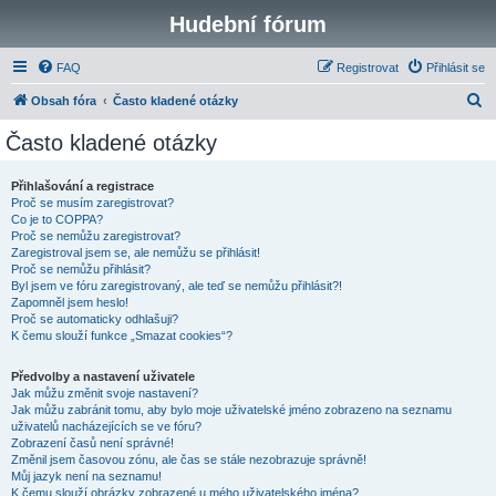
Hudební fórum
FAQ
Registrovat
Přihlásit se
H
Obsah fóra
Často kladené otázky
l
Často kladené otázky
e
d
Přihlašování a registrace
Proč se musím zaregistrovat?
a
Co je to COPPA?
t
Proč se nemůžu zaregistrovat?
Zaregistroval jsem se, ale nemůžu se přihlásit!
Proč se nemůžu přihlásit?
Byl jsem ve fóru zaregistrovaný, ale teď se nemůžu přihlásit?!
Zapomněl jsem heslo!
Proč se automaticky odhlašuji?
K čemu slouží funkce „Smazat cookies“?
Předvolby a nastavení uživatele
Jak můžu změnit svoje nastavení?
Jak můžu zabránit tomu, aby bylo moje uživatelské jméno zobrazeno na seznamu
uživatelů nacházejících se ve fóru?
Zobrazení časů není správné!
Změnil jsem časovou zónu, ale čas se stále nezobrazuje správně!
Můj jazyk není na seznamu!
K čemu slouží obrázky zobrazené u mého uživatelského jména?