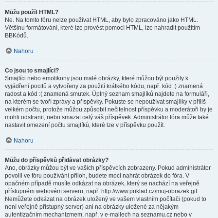
Můžu použít HTML?
Ne. Na tomto fóru nelze používat HTML, aby bylo zpracováno jako HTML.
Většinu formátování, které lze provést pomocí HTML, lze nahradit použitím
BBKódů.
Nahoru
Co jsou to smajlíci?
Smajlíci nebo emotikony jsou malé obrázky, které můžou být použity k
vyjádření pocitů a vytvořeny za použití krátkého kódu, např. kód :) znamená
radost a kód :( znamená smutek. Úplný seznam smajlíků najdete na formuláři,
na kterém se tvoří zprávy a příspěvky. Pokuste se nepoužívat smajlíky v příliš
velkém počtu, protože můžou způsobit nečitelnost příspěvku a moderátoři by je
mohli odstranit, nebo smazat celý váš příspěvek. Administrátor fóra může také
nastavit omezení počtu smajlíků, které lze v příspěvku použít.
Nahoru
Můžu do příspěvků přidávat obrázky?
Ano, obrázky můžou být ve vašich příspěvcích zobrazeny. Pokud administrátor
povolil ve fóru používání příloh, budete moci nahrát obrázek do fóra. V
opačném případě musíte odkázat na obrázek, který se nachází na veřejně
přístupném webovém serveru, např. http://www.priklad.cz/muj-obrazek.gif.
Nemůžete odkázat na obrázek uložený ve vašem vlastním počítači (pokud to
není veřejně přístupný server) ani na obrázky uložené za nějakým
autentizačním mechanizmem, např. v e-mailech na seznamu.cz nebo v