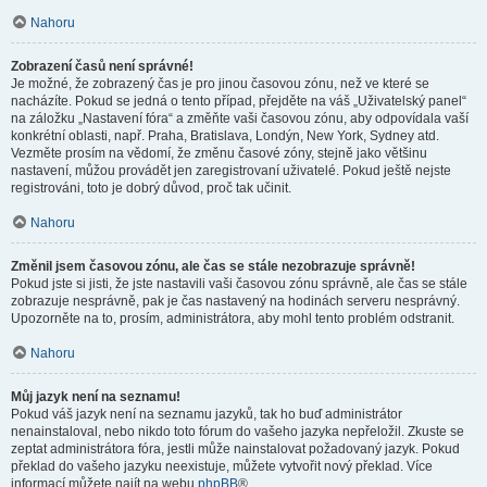
Nahoru
Zobrazení časů není správné!
Je možné, že zobrazený čas je pro jinou časovou zónu, než ve které se
nacházíte. Pokud se jedná o tento případ, přejděte na váš „Uživatelský panel“
na záložku „Nastavení fóra“ a změňte vaši časovou zónu, aby odpovídala vaší
konkrétní oblasti, např. Praha, Bratislava, Londýn, New York, Sydney atd.
Vezměte prosím na vědomí, že změnu časové zóny, stejně jako většinu
nastavení, můžou provádět jen zaregistrovaní uživatelé. Pokud ještě nejste
registrováni, toto je dobrý důvod, proč tak učinit.
Nahoru
Změnil jsem časovou zónu, ale čas se stále nezobrazuje správně!
Pokud jste si jisti, že jste nastavili vaši časovou zónu správně, ale čas se stále
zobrazuje nesprávně, pak je čas nastavený na hodinách serveru nesprávný.
Upozorněte na to, prosím, administrátora, aby mohl tento problém odstranit.
Nahoru
Můj jazyk není na seznamu!
Pokud váš jazyk není na seznamu jazyků, tak ho buď administrátor
nenainstaloval, nebo nikdo toto fórum do vašeho jazyka nepřeložil. Zkuste se
zeptat administrátora fóra, jestli může nainstalovat požadovaný jazyk. Pokud
překlad do vašeho jazyku neexistuje, můžete vytvořit nový překlad. Více
informací můžete najít na webu
phpBB
®.