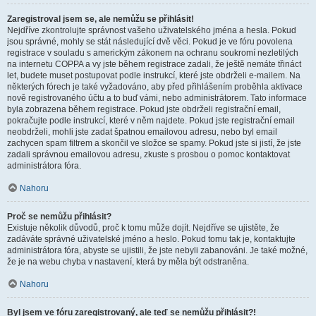
Zaregistroval jsem se, ale nemůžu se přihlásit!
Nejdříve zkontrolujte správnost vašeho uživatelského jména a hesla. Pokud
jsou správné, mohly se stát následující dvě věci. Pokud je ve fóru povolena
registrace v souladu s americkým zákonem na ochranu soukromí nezletilých
na internetu COPPA a vy jste během registrace zadali, že ještě nemáte třináct
let, budete muset postupovat podle instrukcí, které jste obdrželi e-mailem. Na
některých fórech je také vyžadováno, aby před přihlášením proběhla aktivace
nově registrovaného účtu a to buď vámi, nebo administrátorem. Tato informace
byla zobrazena během registrace. Pokud jste obdrželi registrační email,
pokračujte podle instrukcí, které v něm najdete. Pokud jste registrační email
neobdrželi, mohli jste zadat špatnou emailovou adresu, nebo byl email
zachycen spam filtrem a skončil ve složce se spamy. Pokud jste si jistí, že jste
zadali správnou emailovou adresu, zkuste s prosbou o pomoc kontaktovat
administrátora fóra.
Nahoru
Proč se nemůžu přihlásit?
Existuje několik důvodů, proč k tomu může dojít. Nejdříve se ujistěte, že
zadáváte správné uživatelské jméno a heslo. Pokud tomu tak je, kontaktujte
administrátora fóra, abyste se ujistili, že jste nebyli zabanováni. Je také možné,
že je na webu chyba v nastavení, která by měla být odstraněna.
Nahoru
Byl jsem ve fóru zaregistrovaný, ale teď se nemůžu přihlásit?!