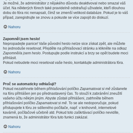
Je možné, že administrátor z nějakého důvodu deaktivoval nebo smazal váš
účet. Na některých fórech také pravidelně odstraňují uživatele, kteří dlouhou
dobu do fóra nic nenapsali, čímž se zmenší velikost databáze. Pokud je to váš
případ, zaregistrujte se znovu a pokuste se více zapojit do diskuzí.
Nahoru
Zapomněl jsem heslo!
Nepropadejte panice! Vaše původní heslo nelze sice získat zpět, ale můžete
ho jednoduše resetovat. Přejděte na přihlašovací stránku a klikněte na odkaz
Zapomněl/a jsem heslo
. Postupujte podle instrukcí a brzy se opět budete moci
přihlásit.
Pokud nebudete moci resetovat vaše heslo, kontaktujte administrátora fóra.
Nahoru
Proč se automaticky odhlašuji?
Pokud nezatrhnete během přihlašování políčko
Zapamatovat si mě
zůstanete
na fóru přihlášen jen po přednastavený čas. To slouží k zabránění zneužití
vašeho účtu někým jiným. Abyste zůstali přihlášeni, zatrhněte během
přihlašování políčko
Zapamatovat si mě
. To se ale nedoporučuje, pokud
přistupujete k fóru ze sdíleného počítače, např. v knihovně, internetové
kavárně, počítačové učebně atd. Pokud toto zaškrtávací políčko nevidíte,
znamená to, že administrátor fóra tuto funkci zakázal.
Nahoru