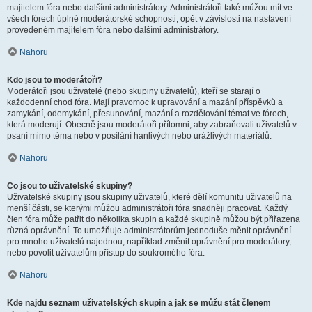
majitelem fóra nebo dalšími administrátory. Administrátoři také můžou mít ve
všech fórech úplné moderátorské schopnosti, opět v závislosti na nastavení
provedeném majitelem fóra nebo dalšími administrátory.
Nahoru
Kdo jsou to moderátoři?
Moderátoři jsou uživatelé (nebo skupiny uživatelů), kteří se starají o
každodenní chod fóra. Mají pravomoc k upravování a mazání příspěvků a
zamykání, odemykání, přesunování, mazání a rozdělování témat ve fórech,
která moderují. Obecně jsou moderátoři přítomni, aby zabraňovali uživatelů v
psaní mimo téma nebo v posílání hanlivých nebo urážlivých materiálů.
Nahoru
Co jsou to uživatelské skupiny?
Uživatelské skupiny jsou skupiny uživatelů, které dělí komunitu uživatelů na
menší části, se kterými můžou administrátoři fóra snadněji pracovat. Každý
člen fóra může patřit do několika skupin a každé skupině můžou být přiřazena
různá oprávnění. To umožňuje administrátorům jednoduše měnit oprávnění
pro mnoho uživatelů najednou, například změnit oprávnění pro moderátory,
nebo povolit uživatelům přístup do soukromého fóra.
Nahoru
Kde najdu seznam uživatelských skupin a jak se můžu stát členem