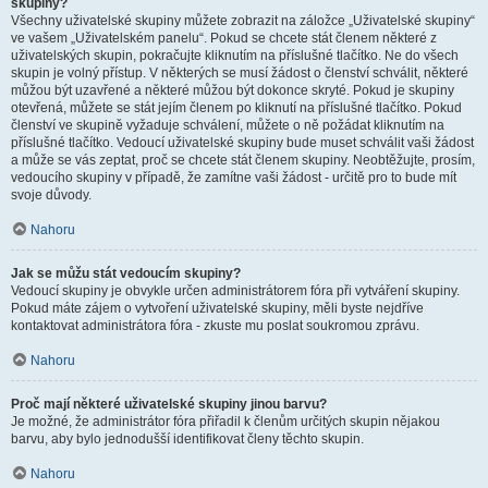
skupiny?
Všechny uživatelské skupiny můžete zobrazit na záložce „Uživatelské skupiny“
ve vašem „Uživatelském panelu“. Pokud se chcete stát členem některé z
uživatelských skupin, pokračujte kliknutím na příslušné tlačítko. Ne do všech
skupin je volný přístup. V některých se musí žádost o členství schválit, některé
můžou být uzavřené a některé můžou být dokonce skryté. Pokud je skupiny
otevřená, můžete se stát jejím členem po kliknutí na příslušné tlačítko. Pokud
členství ve skupině vyžaduje schválení, můžete o ně požádat kliknutím na
příslušné tlačítko. Vedoucí uživatelské skupiny bude muset schválit vaši žádost
a může se vás zeptat, proč se chcete stát členem skupiny. Neobtěžujte, prosím,
vedoucího skupiny v případě, že zamítne vaši žádost - určitě pro to bude mít
svoje důvody.
Nahoru
Jak se můžu stát vedoucím skupiny?
Vedoucí skupiny je obvykle určen administrátorem fóra při vytváření skupiny.
Pokud máte zájem o vytvoření uživatelské skupiny, měli byste nejdříve
kontaktovat administrátora fóra - zkuste mu poslat soukromou zprávu.
Nahoru
Proč mají některé uživatelské skupiny jinou barvu?
Je možné, že administrátor fóra přiřadil k členům určitých skupin nějakou
barvu, aby bylo jednodušší identifikovat členy těchto skupin.
Nahoru