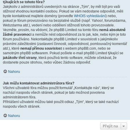
týkajících se tohoto fóra?
Jakýkoliv z administrátorů uvedených na stránce „Tým“, by měl být pro vaši
stížnost vhodnou kontaktní osobou. Pokud se vám nedostane odpovědi, měli
byste kontaktovat majitele domény (proveďte
WHOIS vyhledávání
) nebo,
pokud je fórum provozováno na bezplatné službě (např. Yahoo!, forumzdarma,
Webzdarma atd.), vedení nebo oddělení stížností tohoto provozovatele.
Vezměte, prosím, na vědomí, že phpBB Limited na tomto fóru
nemá absolutně
žádné pravomoci
a nemůže nést odpovědnost za to jak, kde, nebo kým je toto
fórum používáno. Nekontaktujte phpBB Limited v souvislosti s jakýmikoliv
právními záležitostmi (zastavení činnosti, odpovědnost, pomlouvačný komentář
atd.), které
nemají přímou souvislost
s webem phpBB.com, nebo se
samotným phpBB softwarem. Pokud pošlete e-mail phpBB Limited týkající se
jakákoliv třetí strany
, která používá tento software, můžete očekávat, že
dostanete pouze strohou, nebo vůbec žádnou odpověď.
Nahoru
Jak můžu kontaktovat administrátora fóra?
Všichni uživatelé fóra můžou použít formulář „Kontaktujte nás“, který se
nachází naspodu všech stránek, pokud je tato možnost povolena
administrátorem fóra.
Přihlášení uživatelé můžou také použít odkaz „Tým“, který se také nachází
naspodu všech stránek.
Nahoru
Přejít na