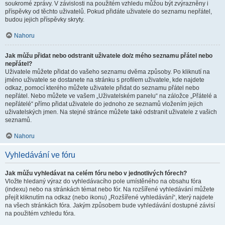
soukromé zprávy. V závislosti na použitém vzhledu můžou být zvýrazněny i
příspěvky od těchto uživatelů. Pokud přidáte uživatele do seznamu nepřátel,
budou jejich příspěvky skryty.
Nahoru
Jak můžu přidat nebo odstranit uživatele do/z mého seznamu přátel nebo
nepřátel?
Uživatele můžete přidat do vašeho seznamu dvěma způsoby. Po kliknutí na
jméno uživatele se dostanete na stránku s profilem uživatele, kde najdete
odkaz, pomocí kterého můžete uživatele přidat do seznamu přátel nebo
nepřátel. Nebo můžete ve vašem „Uživatelském panelu“ na záložce „Přátelé a
nepřátelé“ přímo přidat uživatele do jednoho ze seznamů vložením jejich
uživatelských jmen. Na stejné stránce můžete také odstranit uživatele z vašich
seznamů.
Nahoru
Vyhledávání ve fóru
Jak můžu vyhledávat na celém fóru nebo v jednotlivých fórech?
Vložte hledaný výraz do vyhledávacího pole umístěného na obsahu fóra
(indexu) nebo na stránkách témat nebo fór. Na rozšířené vyhledávání můžete
přejít kliknutím na odkaz (nebo ikonu) „Rozšířené vyhledávání“, který najdete
na všech stránkách fóra. Jakým způsobem bude vyhledávání dostupné závisí
na použitém vzhledu fóra.