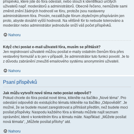
příspěvků, které jste do fóra odeslali, nebo slouží k identifikaci určitých
uživatelů např. moderátorů a administrátorů. Obecně řečeno, nemůžete sami
změnit znění žádných hodností ve fóru, protože jsou nastaveny
administrátorem fóra. Prosím, nezatěžujte fórum zbytečným přispíváním jen
proto, abyste dosáhli vyšší hodnosti. Na většině fór to nebude tolerováno a
moderátor nebo administrátor jednoduše sníží váš počet příspěvků.
Nahoru
Když chci poslat e-mail uživateli fóra, musím se přihlásit?
Jen registrovaní uživatelé můžou posílat e-maily ostatním členům fóra přes
vestavěný formulář a to jen v případě, že administrátor tuto funkci povolil. Je to
z důvodu zabránění zneužití emailového systému anonymními uživateli.
Nahoru
Psaní příspěvků
Jak můžu vytvořit nové téma nebo poslat odpověď?
Pokud chcete do fóra poslat nové téma, klikněte na tlačítko „Nové téma“. Pro
odeslání odpovědi do existujícího tématu klikněte na tlačítko „Odpovědět“. Je
možné, že se budete muset zaregistrovat a přihlásit předtím, než budete moci
posílat příspěvky. Naspodu každého fóra a tématu můžete najít seznam
oprávnění, které v konkrétním fóru a tématu máte. Například: „Můžete posílat
nová témata“, „Můžete posílat přílohy“ atd.
Nahoru