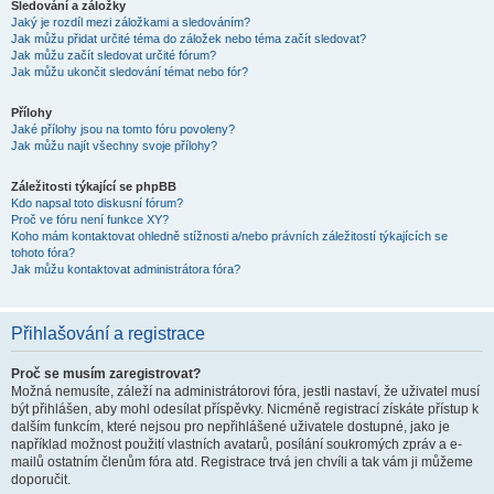
Sledování a záložky
Jaký je rozdíl mezi záložkami a sledováním?
Jak můžu přidat určité téma do záložek nebo téma začít sledovat?
Jak můžu začít sledovat určité fórum?
Jak můžu ukončit sledování témat nebo fór?
Přílohy
Jaké přílohy jsou na tomto fóru povoleny?
Jak můžu najít všechny svoje přílohy?
Záležitosti týkající se phpBB
Kdo napsal toto diskusní fórum?
Proč ve fóru není funkce XY?
Koho mám kontaktovat ohledně stížnosti a/nebo právních záležitostí týkajících se
tohoto fóra?
Jak můžu kontaktovat administrátora fóra?
Přihlašování a registrace
Proč se musím zaregistrovat?
Možná nemusíte, záleží na administrátorovi fóra, jestli nastaví, že uživatel musí
být přihlášen, aby mohl odesílat příspěvky. Nicméně registrací získáte přístup k
dalším funkcím, které nejsou pro nepřihlášené uživatele dostupné, jako je
například možnost použití vlastních avatarů, posílání soukromých zpráv a e-
mailů ostatním členům fóra atd. Registrace trvá jen chvíli a tak vám ji můžeme
doporučit.