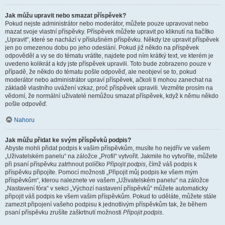
Jak můžu upravit nebo smazat příspěvek?
Pokud nejste administrátor nebo moderátor, můžete pouze upravovat nebo
mazat svoje vlastní příspěvky. Příspěvek můžete upravit po kliknutí na tlačítko
„Upravit“, které se nachází v příslušném příspěvku. Někdy lze upravit příspěvek
jen po omezenou dobu po jeho odeslání. Pokud již někdo na příspěvek
odpověděl a vy se do tématu vrátíte, najdete pod ním krátký text, ve kterém je
uvedeno kolikrát a kdy jste příspěvek upravili. Toto bude zobrazeno pouze v
případě, že někdo do tématu pošle odpověď, ale neobjeví se to, pokud
moderátor nebo administrátor upraví příspěvek, ačkoli ti mohou zanechat na
základě vlastního uvážení vzkaz, proč příspěvek upravili. Vezměte prosím na
vědomí, že normální uživatelé nemůžou smazat příspěvek, když k němu někdo
pošle odpověď.
Nahoru
Jak můžu přidat ke svým příspěvků podpis?
Abyste mohli přidat podpis k vašim příspěvkům, musíte ho nejdřív ve vašem
„Uživatelském panelu“ na záložce „Profil“ vytvořit. Jakmile ho vytvoříte, můžete
při psaní příspěvku zatrhnout políčko
Připojit podpis
, čímž váš podpis k
příspěvku připojíte. Pomocí možnosti „Připojit můj podpis ke všem mým
příspěvkům“, kterou naleznete ve vašem „Uživatelském panelu“ na záložce
„Nastavení fóra“ v sekci „Výchozí nastavení příspěvků“ můžete automaticky
připojit váš podpis ke všem vašim příspěvkům. Pokud to uděláte, můžete stále
zamezit připojení vašeho podpisu k jednotlivým příspěvkům tak, že během
psaní příspěvku zrušíte zaškrtnutí možnosti
Připojit podpis
.