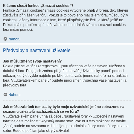
K čemu slouží funkce „Smazat cookies“?
Funkce „Smazat cookies“ smaže cookies vytvořené phpBB fórem, díky kterým
zůstáváte přihlášen ve fóru. Pokud je to povoleno majitelem fóra, můžou být v
cookies uloženy informace o tom, které příspěvky jste četli, a které ještě ne.
Pokud máte problém s přihlašováním nebo odhlašováním, smazání cookies
fóra může pomoci.
Nahoru
Předvolby a nastavení uživatele
Jak můžu změnit svoje nastavení?
Pokud jste se ve fóru zaregistrovali, jsou všechna vaše nastavení uložena v
databázi fóra. Pro jejich změnu přejděte na váš „Uživatelský panel“ pomocí
odkazu, který obvykle najdete po kliknutí na vaše jméno nahoře na stránkách
fóra. V „Uživatelském panelu“ budete moci změnit všechna vaše nastavení a
předvolby fóra.
Nahoru
Jak můžu zabránit tomu, aby bylo moje uživatelské jméno zobrazeno na
seznamu uživatelů nacházejících se ve fóru?
V „Uživatelském panelu“ na záložce „Nastavení fóra“ -> „Obecné nastavení
fóra“ najdete možnost
Skrýt můj online stav
. Pokud u této možnosti nastavíte
„Ano“, budete na seznamu viditelní jen pro administrátory, moderátory a sama
sebe. Budete počítán jako skrytý uživatel.