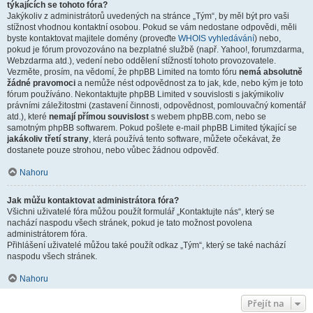
týkajících se tohoto fóra?
Jakýkoliv z administrátorů uvedených na stránce „Tým“, by měl být pro vaši
stížnost vhodnou kontaktní osobou. Pokud se vám nedostane odpovědi, měli
byste kontaktovat majitele domény (proveďte
WHOIS vyhledávání
) nebo,
pokud je fórum provozováno na bezplatné službě (např. Yahoo!, forumzdarma,
Webzdarma atd.), vedení nebo oddělení stížností tohoto provozovatele.
Vezměte, prosím, na vědomí, že phpBB Limited na tomto fóru
nemá absolutně
žádné pravomoci
a nemůže nést odpovědnost za to jak, kde, nebo kým je toto
fórum používáno. Nekontaktujte phpBB Limited v souvislosti s jakýmikoliv
právními záležitostmi (zastavení činnosti, odpovědnost, pomlouvačný komentář
atd.), které
nemají přímou souvislost
s webem phpBB.com, nebo se
samotným phpBB softwarem. Pokud pošlete e-mail phpBB Limited týkající se
jakákoliv třetí strany
, která používá tento software, můžete očekávat, že
dostanete pouze strohou, nebo vůbec žádnou odpověď.
Nahoru
Jak můžu kontaktovat administrátora fóra?
Všichni uživatelé fóra můžou použít formulář „Kontaktujte nás“, který se
nachází naspodu všech stránek, pokud je tato možnost povolena
administrátorem fóra.
Přihlášení uživatelé můžou také použít odkaz „Tým“, který se také nachází
naspodu všech stránek.
Nahoru
Přejít na