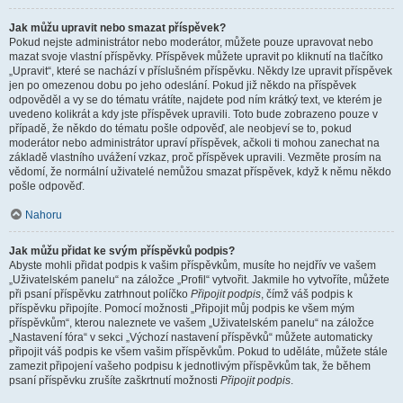
Jak můžu upravit nebo smazat příspěvek?
Pokud nejste administrátor nebo moderátor, můžete pouze upravovat nebo
mazat svoje vlastní příspěvky. Příspěvek můžete upravit po kliknutí na tlačítko
„Upravit“, které se nachází v příslušném příspěvku. Někdy lze upravit příspěvek
jen po omezenou dobu po jeho odeslání. Pokud již někdo na příspěvek
odpověděl a vy se do tématu vrátíte, najdete pod ním krátký text, ve kterém je
uvedeno kolikrát a kdy jste příspěvek upravili. Toto bude zobrazeno pouze v
případě, že někdo do tématu pošle odpověď, ale neobjeví se to, pokud
moderátor nebo administrátor upraví příspěvek, ačkoli ti mohou zanechat na
základě vlastního uvážení vzkaz, proč příspěvek upravili. Vezměte prosím na
vědomí, že normální uživatelé nemůžou smazat příspěvek, když k němu někdo
pošle odpověď.
Nahoru
Jak můžu přidat ke svým příspěvků podpis?
Abyste mohli přidat podpis k vašim příspěvkům, musíte ho nejdřív ve vašem
„Uživatelském panelu“ na záložce „Profil“ vytvořit. Jakmile ho vytvoříte, můžete
při psaní příspěvku zatrhnout políčko
Připojit podpis
, čímž váš podpis k
příspěvku připojíte. Pomocí možnosti „Připojit můj podpis ke všem mým
příspěvkům“, kterou naleznete ve vašem „Uživatelském panelu“ na záložce
„Nastavení fóra“ v sekci „Výchozí nastavení příspěvků“ můžete automaticky
připojit váš podpis ke všem vašim příspěvkům. Pokud to uděláte, můžete stále
zamezit připojení vašeho podpisu k jednotlivým příspěvkům tak, že během
psaní příspěvku zrušíte zaškrtnutí možnosti
Připojit podpis
.