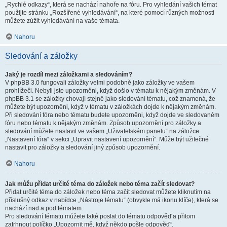
„Rychlé odkazy“, která se nachází nahoře na fóru. Pro vyhledání vašich témat
použijte stránku „Rozšířené vyhledávání“, na které pomocí různých možnosti
můžete zúžit vyhledávání na vaše témata.
Nahoru
Sledování a záložky
Jaký je rozdíl mezi záložkami a sledováním?
V phpBB 3.0 fungovali záložky velmi podobně jako záložky ve vašem
prohlížeči. Nebyli jste upozorněni, když došlo v tématu k nějakým změnám. V
phpBB 3.1 se záložky chovají stejně jako sledování tématu, což znamená, že
můžete být upozorněni, když v tématu v záložkách dojde k nějakým změnám.
Při sledování fóra nebo tématu budete upozorněni, když dojde ve sledovaném
fóru nebo tématu k nějakým změnám. Způsob upozornění pro záložky a
sledování můžete nastavit ve vašem „Uživatelském panelu“ na záložce
„Nastavení fóra“ v sekci „Upravit nastavení upozornění“. Může být užitečné
nastavit pro záložky a sledování jiný způsob upozornění.
Nahoru
Jak můžu přidat určité téma do záložek nebo téma začít sledovat?
Přidat určité téma do záložek nebo téma začít sledovat můžete kliknutím na
příslušný odkaz v nabídce „Nástroje tématu“ (obvykle má ikonu klíče), která se
nachází nad a pod tématem.
Pro sledování tématu můžete také poslat do tématu odpověď a přitom
zatrhnout políčko „Upozornit mě, když někdo pošle odpověď“.