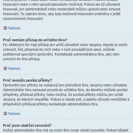
hlasování nebo v něm upravit jakoukoliv možnost. Pokud ale již uživatelé
hlasovali, jen administrátoři nebo moderátoři můžou upravit nebo smazat
hlasování. To zabrání tomu, aby byly možnosti hlasování změněny v ještě
neukončeném hlasování.
Nahoru
Proč nemám přístup do určitého fóra?
Do některých fór mají přístup jen určití uživatelé nebo skupiny. Abyste je mohli
zobrazit, číst, přispívat do nich nebo v nich provádět jiné akce, můžete
potřebovat speciální oprávnění. Kontaktujte administrátora fóra, aby vám
umožnil do fóra přístup.
Nahoru
Proč nemůžu posílat přílohy?
Oprávnění pro přílohy se nastavují pro jednotlivá fóra, skupiny nebo uživatele.
Administrátor fóra nemusel povolit do určitého fóra, do kterého můžete posílat
příspěvky, přidávat přílohy, nebo možná, že posílat přílohy můžou jen určité
skupiny, do kterých nepatříte. Pokud si nejste jisti, z jakého důvodu nemůžete k
příspěvkům přidávat přílohy, kontaktujte administrátora fóra.
Nahoru
Proč jsem obdržel varování?
Každý administrátor fóra má na svém fóru svoje vlastní pravidla. Pokud nějaké