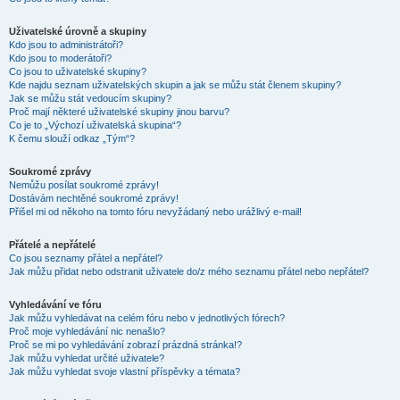
Uživatelské úrovně a skupiny
Kdo jsou to administrátoři?
Kdo jsou to moderátoři?
Co jsou to uživatelské skupiny?
Kde najdu seznam uživatelských skupin a jak se můžu stát členem skupiny?
Jak se můžu stát vedoucím skupiny?
Proč mají některé uživatelské skupiny jinou barvu?
Co je to „Výchozí uživatelská skupina“?
K čemu slouží odkaz „Tým“?
Soukromé zprávy
Nemůžu posílat soukromé zprávy!
Dostávám nechtěné soukromé zprávy!
Přišel mi od někoho na tomto fóru nevyžádaný nebo urážlivý e-mail!
Přátelé a nepřátelé
Co jsou seznamy přátel a nepřátel?
Jak můžu přidat nebo odstranit uživatele do/z mého seznamu přátel nebo nepřátel?
Vyhledávání ve fóru
Jak můžu vyhledávat na celém fóru nebo v jednotlivých fórech?
Proč moje vyhledávání nic nenašlo?
Proč se mi po vyhledávání zobrazí prázdná stránka!?
Jak můžu vyhledat určité uživatele?
Jak můžu vyhledat svoje vlastní příspěvky a témata?