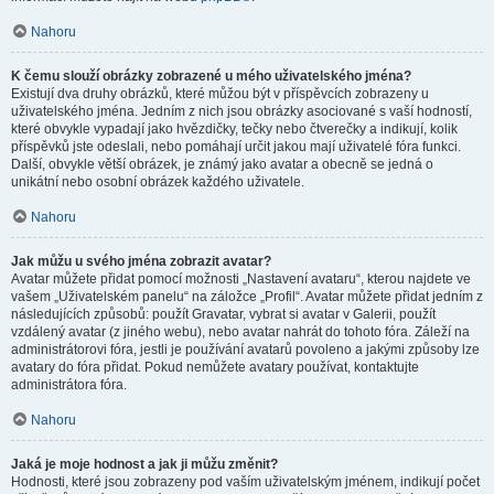
Nahoru
K čemu slouží obrázky zobrazené u mého uživatelského jména?
Existují dva druhy obrázků, které můžou být v příspěvcích zobrazeny u
uživatelského jména. Jedním z nich jsou obrázky asociované s vaší hodností,
které obvykle vypadají jako hvězdičky, tečky nebo čtverečky a indikují, kolik
příspěvků jste odeslali, nebo pomáhají určit jakou mají uživatelé fóra funkci.
Další, obvykle větší obrázek, je známý jako avatar a obecně se jedná o
unikátní nebo osobní obrázek každého uživatele.
Nahoru
Jak můžu u svého jména zobrazit avatar?
Avatar můžete přidat pomocí možnosti „Nastavení avataru“, kterou najdete ve
vašem „Uživatelském panelu“ na záložce „Profil“. Avatar můžete přidat jedním z
následujících způsobů: použít Gravatar, vybrat si avatar v Galerii, použít
vzdálený avatar (z jiného webu), nebo avatar nahrát do tohoto fóra. Záleží na
administrátorovi fóra, jestli je používání avatarů povoleno a jakými způsoby lze
avatary do fóra přidat. Pokud nemůžete avatary používat, kontaktujte
administrátora fóra.
Nahoru
Jaká je moje hodnost a jak ji můžu změnit?
Hodnosti, které jsou zobrazeny pod vaším uživatelským jménem, indikují počet