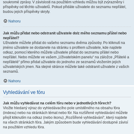
soukromé zprávy. V závislosti na použitém vzhledu můžou být zvýrazněny i
příspěvky od těchto uživatelů. Pokud přidáte uživatele do seznamu nepřátel,
budou jejich příspěvky skryty.
Nahoru
Jak můžu přidat nebo odstranit uživatele do/z mého seznamu přátel nebo
nepřátel?
Uživatele můžete přidat do vašeho seznamu dvěma způsoby. Po kliknutí na
jméno uživatele se dostanete na stránku s profilem uživatele, kde najdete
odkaz, pomocí kterého můžete uživatele přidat do seznamu přátel nebo
nepřátel. Nebo můžete ve vašem „Uživatelském panelu“ na záložce „Přátelé a
nepřátelé“ přímo přidat uživatele do jednoho ze seznamů vložením jejich
uživatelských jmen. Na stejné stránce můžete také odstranit uživatele z vašich
seznamů.
Nahoru
Vyhledávání ve fóru
Jak můžu vyhledávat na celém fóru nebo v jednotlivých fórech?
Vložte hledaný výraz do vyhledávacího pole umístěného na obsahu fóra
(indexu) nebo na stránkách témat nebo fór. Na rozšířené vyhledávání můžete
přejít kliknutím na odkaz (nebo ikonu) „Rozšířené vyhledávání“, který najdete
na všech stránkách fóra. Jakým způsobem bude vyhledávání dostupné závisí
na použitém vzhledu fóra.