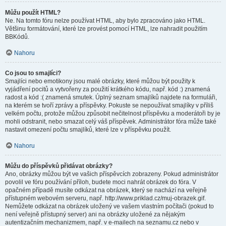
Můžu použít HTML?
Ne. Na tomto fóru nelze používat HTML, aby bylo zpracováno jako HTML.
Většinu formátování, které lze provést pomocí HTML, lze nahradit použitím
BBKódů.
Nahoru
Co jsou to smajlíci?
Smajlíci nebo emotikony jsou malé obrázky, které můžou být použity k
vyjádření pocitů a vytvořeny za použití krátkého kódu, např. kód :) znamená
radost a kód :( znamená smutek. Úplný seznam smajlíků najdete na formuláři,
na kterém se tvoří zprávy a příspěvky. Pokuste se nepoužívat smajlíky v příliš
velkém počtu, protože můžou způsobit nečitelnost příspěvku a moderátoři by je
mohli odstranit, nebo smazat celý váš příspěvek. Administrátor fóra může také
nastavit omezení počtu smajlíků, které lze v příspěvku použít.
Nahoru
Můžu do příspěvků přidávat obrázky?
Ano, obrázky můžou být ve vašich příspěvcích zobrazeny. Pokud administrátor
povolil ve fóru používání příloh, budete moci nahrát obrázek do fóra. V
opačném případě musíte odkázat na obrázek, který se nachází na veřejně
přístupném webovém serveru, např. http://www.priklad.cz/muj-obrazek.gif.
Nemůžete odkázat na obrázek uložený ve vašem vlastním počítači (pokud to
není veřejně přístupný server) ani na obrázky uložené za nějakým
autentizačním mechanizmem, např. v e-mailech na seznamu.cz nebo v