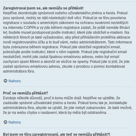
Zaregistroval jsem se, ale nemůžu se přihlásit!
Nejdříve zkontrolujte správnost vašeho uživatelského jména a hesla. Pokud
jsou správné, mohly se stát následující dvě věci. Pokud je ve fóru povolena
registrace v souladu s americkým zákonem na ochranu soukromí nezletilých
na internetu COPPA a vy jste během registrace zadali, že ještě nemáte třináct
let, budete muset postupovat podle instrukcí, které jste obdrželi e-mailem. Na
některých fórech je také vyžadováno, aby před přihlášením proběhla aktivace
nově registrovaného účtu a to buď vámi, nebo administrátorem. Tato informace
byla zobrazena během registrace. Pokud jste obdrželi registrační email,
pokračujte podle instrukcí, které v něm najdete. Pokud jste registrační email
neobdrželi, mohli jste zadat špatnou emailovou adresu, nebo byl email
zachycen spam filtrem a skončil ve složce se spamy. Pokud jste si jistí, že jste
zadali správnou emailovou adresu, zkuste s prosbou o pomoc kontaktovat
administrátora fóra.
Nahoru
Proč se nemůžu přihlásit?
Existuje několik důvodů, proč k tomu může dojít. Nejdříve se ujistěte, že
zadáváte správné uživatelské jméno a heslo. Pokud tomu tak je, kontaktujte
administrátora fóra, abyste se ujistili, že jste nebyli zabanováni. Je také možné,
že je na webu chyba v nastavení, která by měla být odstraněna.
Nahoru
Byl jsem ve fóru zaregistrovaný, ale teď se nemůžu přihlásit?!