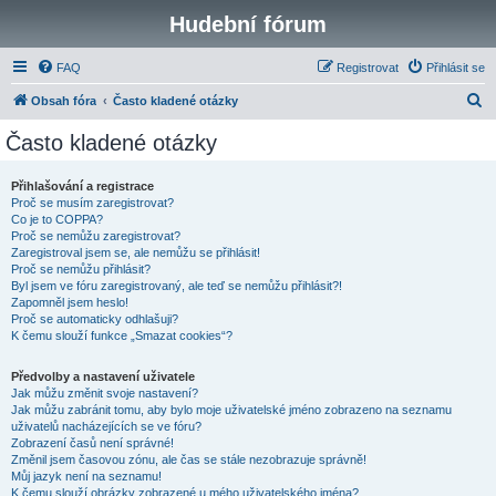
Hudební fórum
FAQ
Registrovat
Přihlásit se
H
Obsah fóra
Často kladené otázky
l
Často kladené otázky
e
d
Přihlašování a registrace
Proč se musím zaregistrovat?
a
Co je to COPPA?
t
Proč se nemůžu zaregistrovat?
Zaregistroval jsem se, ale nemůžu se přihlásit!
Proč se nemůžu přihlásit?
Byl jsem ve fóru zaregistrovaný, ale teď se nemůžu přihlásit?!
Zapomněl jsem heslo!
Proč se automaticky odhlašuji?
K čemu slouží funkce „Smazat cookies“?
Předvolby a nastavení uživatele
Jak můžu změnit svoje nastavení?
Jak můžu zabránit tomu, aby bylo moje uživatelské jméno zobrazeno na seznamu
uživatelů nacházejících se ve fóru?
Zobrazení časů není správné!
Změnil jsem časovou zónu, ale čas se stále nezobrazuje správně!
Můj jazyk není na seznamu!
K čemu slouží obrázky zobrazené u mého uživatelského jména?