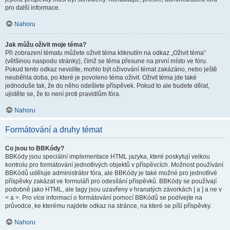
pro další informace.
Nahoru
Jak můžu oživit moje téma?
Při zobrazení tématu můžete oživit téma kliknutím na odkaz „Oživit téma“
(většinou naspodu stránky), čímž se téma přesune na první místo ve fóru.
Pokud tento odkaz nevidíte, mohlo být oživování témat zakázáno, nebo ještě
neuběhla doba, po které je povoleno téma oživit. Oživit téma jde také
jednoduše tak, že do něho odešlete příspěvek. Pokud to ale budete dělat,
ujistěte se, že to není proti pravidlům fóra.
Nahoru
Formátování a druhy témat
Co jsou to BBKódy?
BBKódy jsou speciální implementace HTML jazyka, které poskytují velkou
kontrolu pro formátování jednotlivých objektů v příspěvcích. Možnost používání
BBKódů uděluje administrátor fóra, ale BBKódy je také možné pro jednotlivé
příspěvky zakázat ve formuláři pro odesílání příspěvků. BBKódy se používají
podobně jako HTML, ale tagy jsou uzavřeny v hranatých závorkách [ a ] a ne v
< a >. Pro více informací o formátování pomocí BBKódů se podívejte na
průvodce, ke kterému najdete odkaz na stránce, na které se píší příspěvky.
Nahoru