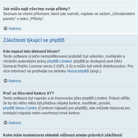
Jak můžu najít všechny svoje přílohy?
Seznam se všemi přílohami, které jste nahráli, najdete ve vašem „Uživatelském
panelu“ v sekci „Přílohy“.
Nahoru
Záležitosti týkající se phpBB
Kdo napsal toto diskusní fórum?
Tento software (v jeho nemodifikované podobě) byl vytvořen, zveřejněn a
chráněn autorskými právy
phpBB Limited
. phpBB je dostupné pod GNU
General Public License verze 2 (GPL-2.0) a může být volně distribuováno. Pro
více informací se podívejte na stránku
About phpBB
(angl.).
Nahoru
Proč ve fóru není funkce XY?
Tento software byl napsán a je licencován přes phpBB Limited. Pokud věříte,
že by do něho měla být přidána nějaká funkce, navštivte, prosím,
phpBB Ideas Centre
(Centrum nápadů pro phpBB), kde můžete hlasovat pro
existující nápady nebo navrhnout nové funkce.
Nahoru
Koho mám kontaktovat ohledně stížnosti a/nebo právních záležitostí