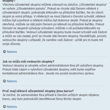
skupiny?
Všechny uživatelské skupiny můžete zobrazit na záložce „Uživatelské skupiny“
ve vašem „Uživatelském panelu“. Pokud se chcete stát členem některé z
uživatelských skupin, pokračujte kliknutím na příslušné tlačítko. Ne do všech
skupin je volný přístup. V některých se musí žádost o členství schválit, některé
můžou být uzavřené a některé můžou být dokonce skryté. Pokud je skupiny
otevřená, můžete se stát jejím členem po kliknutí na příslušné tlačítko. Pokud
členství ve skupině vyžaduje schválení, můžete o ně požádat kliknutím na
příslušné tlačítko. Vedoucí uživatelské skupiny bude muset schválit vaši žádost
a může se vás zeptat, proč se chcete stát členem skupiny. Neobtěžujte, prosím,
vedoucího skupiny v případě, že zamítne vaši žádost - určitě pro to bude mít
svoje důvody.
Nahoru
Jak se můžu stát vedoucím skupiny?
Vedoucí skupiny je obvykle určen administrátorem fóra při vytváření skupiny.
Pokud máte zájem o vytvoření uživatelské skupiny, měli byste nejdříve
kontaktovat administrátora fóra - zkuste mu poslat soukromou zprávu.
Nahoru
Proč mají některé uživatelské skupiny jinou barvu?
Je možné, že administrátor fóra přiřadil k členům určitých skupin nějakou
barvu, aby bylo jednodušší identifikovat členy těchto skupin.
Nahoru