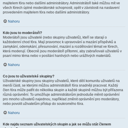
majitelem fóra nebo dalšími administrátory. Administrátoři také můžou mít ve
všech fórech úplné moderátorské schopnosti, opět v závislosti na nastavení
provedeném majitelem fóra nebo dalšími administrátory.
Nahoru
Kdo jsou to moderátoři?
Moderátoři jsou uživatelé (nebo skupiny uživatelů), kteří se starají o
každodenní chod fóra. Mají pravomoc k upravování a mazání příspěvků a
zamykání, odemykání, přesunování, mazání a rozdělování témat ve fórech,
která moderují. Obecně jsou moderátoři přítomni, aby zabraňovali uživatelů v
psaní mimo téma nebo v posílání hanlivých nebo urážlivých materiálů.
Nahoru
Co jsou to uživatelské skupiny?
Uživatelské skupiny jsou skupiny uživatelů, které dělí komunitu uživatelů na
menší části, se kterými můžou administrátoři fóra snadněji pracovat. Každý
člen fóra může patřit do několika skupin a každé skupině můžou být přiřazena
různá oprávnění. To umožňuje administrátorům jednoduše měnit oprávnění
pro mnoho uživatelů najednou, například změnit oprávnění pro moderátory,
nebo povolit uživatelům přístup do soukromého fóra.
Nahoru
Kde najdu seznam uživatelských skupin a jak se můžu stát členem