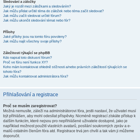
Sledování a záložky
Jaký je rozdíl mezi záložkami a sledováním?
Jak můžu přidat určité téma do záložek nebo téma začít sledovat?
Jak můžu začít sledovat určité fórum?
Jak můžu ukončit sledování témat nebo fór?
Přílohy
Jaké přílohy jsou na tomto fóru povoleny?
Jak můžu najít všechny svoje přílohy?
Záležitosti týkající se phpBB
Kdo napsal toto diskusní fórum?
Proč ve fóru není funkce XY?
Koho mám kontaktovat ohledně stížnosti a/nebo právních záležitostí týkajících se
tohoto fóra?
Jak můžu kontaktovat administrátora fóra?
Přihlašování a registrace
Proč se musím zaregistrovat?
Možná nemusíte, záleží na administrátorovi fóra, jestli nastaví, že uživatel musí
být přihlášen, aby mohl odesílat příspěvky. Nicméně registrací získáte přístup k
dalším funkcím, které nejsou pro nepřihlášené uživatele dostupné, jako je
například možnost použití vlastních avatarů, posílání soukromých zpráv a e-
mailů ostatním členům fóra atd. Registrace trvá jen chvíli a tak vám ji můžeme
doporučit.