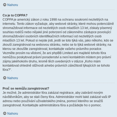
Nahoru
Co je to COPPA?
COPPA je americký zákon z roku 1998 na ochranu soukromí nezletilých na
internetu. Tento zákon vyžaduje, aby webové stránky, které mohou potenciálně
shromažďovat informace od nezletilých osob mladších 13 let, získaly písemný
souhlas rodičů nebo nějaké jiné potvrzení od zákonného zástupce povolující
shromažďování osobních identifikačních informací od nezletilých osob
mladších 13 let. Pokud si nejste jisti, jestli se toto týká vás, jako někoho, kdo se
zkouší zaregistrovat na webovou stránku, nebo se to týká webové stránky, na
kterou se zkoušíte zaregistrovat, kontaktujte vašeho právního poradce.
Vezměte prosím na vědomí, že ani phpBB Limited ani majitelé tohoto fóra
nemůžou poskytovat právní poradenství a není kontaktním místem pro právní
zájmy jakéhokoliv druhu, kromě těch uvedených v otázce „Koho mám
kontaktovat ohledně stížnosti a/nebo právních záležitostí týkajících se tohoto
fóra?“.
Nahoru
Proč se nemůžu zaregistrovat?
Je možné, že administrátor fóra zakázal registrace, aby zabránil novým
návštěvníkům, aby se stali členy fóra. Administrátor mohl také zakázat vaši IP
adresu nebo používání uživatelského jména, pomocí kterého se snažíš
zaregistrovat. Kontaktujte administrátora fóra a požádejte ho o pomoc.
Nahoru