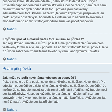
příspěvků, které jste do fóra odeslali, nebo slouží k identifikaci určitých
uživatelů např. moderátorů a administrátorů. Obecně řečeno, nemůžete sami
změnit znění žádných hodností ve fóru, protože jsou nastaveny
administrátorem fóra. Prosím, nezatěžujte fórum zbytečným přispíváním jen
proto, abyste dosáhli vyšší hodnosti. Na většině fór to nebude tolerováno a
moderátor nebo administrátor jednoduše sníží váš počet příspěvků.
Nahoru
Když chci poslat e-mail uživateli fóra, musím se přihlásit?
Jen registrovaní uživatelé můžou posílat e-maily ostatním členům fóra přes
vestavěný formulář a to jen v případě, že administrátor tuto funkci povolil. Je to
z důvodu zabránění zneužití emailového systému anonymními uživateli.
Nahoru
Psaní příspěvků
Jak můžu vytvořit nové téma nebo poslat odpověď?
Pokud chcete do fóra poslat nové téma, klikněte na tlačítko „Nové téma“. Pro
odeslání odpovědi do existujícího tématu klikněte na tlačítko „Odpovědět“. Je
možné, že se budete muset zaregistrovat a přihlásit předtím, než budete moci
posílat příspěvky. Naspodu každého fóra a tématu můžete najít seznam
oprávnění, které v konkrétním fóru a tématu máte. Například: „Můžete posílat
nová témata“, „Můžete posílat přílohy“ atd.
Nahoru