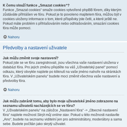
K čemu slouží funkce „Smazat cookies“?
Funkce „Smazat cookies“ smaže cookies vytvořené phpBB fórem, díky kterým
zůstáváte přihlášen ve fóru. Pokud je to povoleno majitelem fóra, můžou být v
cookies uloženy informace o tom, které příspěvky jste četli, a které ještě ne.
Pokud máte problém s přihlašováním nebo odhlašováním, smazání cookies
fóra může pomoci.
Nahoru
Předvolby a nastavení uživatele
Jak můžu změnit svoje nastavení?
Pokud jste se ve fóru zaregistrovali, jsou všechna vaše nastavení uložena v
databázi fóra. Pro jejich změnu přejděte na váš „Uživatelský panel“ pomocí
odkazu, který obvykle najdete po kliknutí na vaše jméno nahoře na stránkách
fóra. V „Uživatelském panelu“ budete moci změnit všechna vaše nastavení a
předvolby fóra.
Nahoru
Jak můžu zabránit tomu, aby bylo moje uživatelské jméno zobrazeno na
seznamu uživatelů nacházejících se ve fóru?
V „Uživatelském panelu“ na záložce „Nastavení fóra“ -> „Obecné nastavení
fóra“ najdete možnost
Skrýt můj online stav
. Pokud u této možnosti nastavíte
„Ano“, budete na seznamu viditelní jen pro administrátory, moderátory a sama
sebe. Budete počítán jako skrytý uživatel.