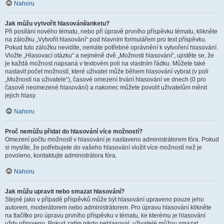
Nahoru
Jak můžu vytvořit hlasování/anketu?
Při posílání nového tématu, nebo při úpravě prvního příspěvku tématu, klikněte
na záložku „Vytvořit hlasování“ pod hlavním formulářem pro text příspěvku.
Pokud tuto záložku nevidíte, nemáte potřebné oprávnění k vytvoření hlasování.
Vložte „Hlasovací otázku“ a nejméně dvě „Možnosti hlasování“, ujistěte se, že
je každá možnost napsaná v textovém poli na vlastním řádku. Můžete také
nastavit počet možností, které uživatel může během hlasování vybrat (v poli
„Možností na uživatele“), časové omezení trvání hlasování ve dnech (0 pro
časově neomezené hlasování) a nakonec můžete povolit uživatelům měnit
jejich hlasy.
Nahoru
Proč nemůžu přidat do hlasování více možností?
Omezení počtu možností v hlasování je nastaveno administrátorem fóra. Pokud
si myslíte, že potřebujete do vašeho hlasování vložit více možností než je
povoleno, kontaktujte administrátora fóra.
Nahoru
Jak můžu upravit nebo smazat hlasování?
Stejně jako v případě příspěvků může být hlasování upraveno pouze jeho
autorem, moderátorem nebo administrátorem. Pro úpravu hlasování klikněte
na tlačítko pro úpravu prvního příspěvku v tématu, ke kterému je hlasování
vždy připojeno. Pokud zatím nikdo nehlasoval, uživatelé můžou smazat