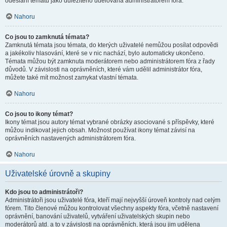
odeslání tématu jako důležitého udělována administrátorem fóra.
Nahoru
Co jsou to zamknutá témata?
Zamknutá témata jsou témata, do kterých uživatelé nemůžou posílat odpovědi
a jakékoliv hlasování, které se v nic nachází, bylo automaticky ukončeno.
Témata můžou být zamknuta moderátorem nebo administrátorem fóra z řady
důvodů. V závislosti na oprávněních, které vám udělil administrátor fóra,
můžete také mít možnost zamykat vlastní témata.
Nahoru
Co jsou to ikony témat?
Ikony témat jsou autory témat vybrané obrázky asociované s příspěvky, které
můžou indikovat jejich obsah. Možnost používat ikony témat závisí na
oprávněních nastavených administrátorem fóra.
Nahoru
Uživatelské úrovně a skupiny
Kdo jsou to administrátoři?
Administrátoři jsou uživatelé fóra, kteří mají nejvyšší úroveň kontroly nad celým
fórem. Tito členové můžou kontrolovat všechny aspekty fóra, včetně nastavení
oprávnění, banování uživatelů, vytváření uživatelských skupin nebo
moderátorů atd. a to v závislosti na oprávněních, která jsou jim udělena