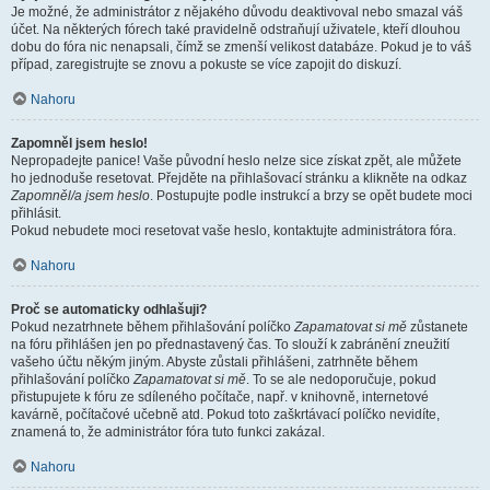
Je možné, že administrátor z nějakého důvodu deaktivoval nebo smazal váš
účet. Na některých fórech také pravidelně odstraňují uživatele, kteří dlouhou
dobu do fóra nic nenapsali, čímž se zmenší velikost databáze. Pokud je to váš
případ, zaregistrujte se znovu a pokuste se více zapojit do diskuzí.
Nahoru
Zapomněl jsem heslo!
Nepropadejte panice! Vaše původní heslo nelze sice získat zpět, ale můžete
ho jednoduše resetovat. Přejděte na přihlašovací stránku a klikněte na odkaz
Zapomněl/a jsem heslo
. Postupujte podle instrukcí a brzy se opět budete moci
přihlásit.
Pokud nebudete moci resetovat vaše heslo, kontaktujte administrátora fóra.
Nahoru
Proč se automaticky odhlašuji?
Pokud nezatrhnete během přihlašování políčko
Zapamatovat si mě
zůstanete
na fóru přihlášen jen po přednastavený čas. To slouží k zabránění zneužití
vašeho účtu někým jiným. Abyste zůstali přihlášeni, zatrhněte během
přihlašování políčko
Zapamatovat si mě
. To se ale nedoporučuje, pokud
přistupujete k fóru ze sdíleného počítače, např. v knihovně, internetové
kavárně, počítačové učebně atd. Pokud toto zaškrtávací políčko nevidíte,
znamená to, že administrátor fóra tuto funkci zakázal.
Nahoru