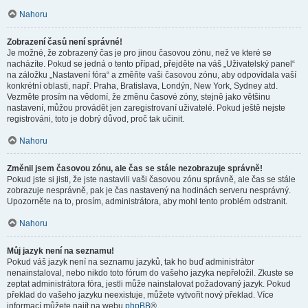
Nahoru
Zobrazení časů není správné!
Je možné, že zobrazený čas je pro jinou časovou zónu, než ve které se
nacházíte. Pokud se jedná o tento případ, přejděte na váš „Uživatelský panel“
na záložku „Nastavení fóra“ a změňte vaši časovou zónu, aby odpovídala vaší
konkrétní oblasti, např. Praha, Bratislava, Londýn, New York, Sydney atd.
Vezměte prosím na vědomí, že změnu časové zóny, stejně jako většinu
nastavení, můžou provádět jen zaregistrovaní uživatelé. Pokud ještě nejste
registrováni, toto je dobrý důvod, proč tak učinit.
Nahoru
Změnil jsem časovou zónu, ale čas se stále nezobrazuje správně!
Pokud jste si jisti, že jste nastavili vaši časovou zónu správně, ale čas se stále
zobrazuje nesprávně, pak je čas nastavený na hodinách serveru nesprávný.
Upozorněte na to, prosím, administrátora, aby mohl tento problém odstranit.
Nahoru
Můj jazyk není na seznamu!
Pokud váš jazyk není na seznamu jazyků, tak ho buď administrátor
nenainstaloval, nebo nikdo toto fórum do vašeho jazyka nepřeložil. Zkuste se
zeptat administrátora fóra, jestli může nainstalovat požadovaný jazyk. Pokud
překlad do vašeho jazyku neexistuje, můžete vytvořit nový překlad. Více
informací můžete najít na webu
phpBB
®.