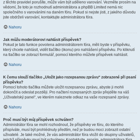
z těchto pravidel porušíte, může vám být uděleno varování. Vezměte prosím na
vědomí, že toto je rozhodnutí administrátora a phpBB Limited nemá nic
společného s varováními na daném fóru. Pokud si nejste jisti, z jakého důvodu
jste obdrželi varování, kontaktujte administrátora fóra.
Nahoru
Jak můžu moderátorovi nahlásit příspěvek?
Pokud je tato funkce povolena administrátorem fóra, měli byste v příspěvku,
který chcete nahlásit, vidět tlačítko (ikonu) pro nahlášení příspěvku. Po kliknutí
na tlačítko se zobrazí formulář, pomocí kterého můžete příspěvek nahlásit.
Nahoru
K čemu slouží tlačítko „Uložit jako rozepsanou zprávu“ zobrazené při psaní
příspěvku?
Pomocí tohoto tlačítka můžete uložit rozepsanou zprávu, abyste ji mohli
dokončit a odeslat později. Pro načtení rozepsaných zpráv přejděte na váš
„Uživatelský panel“, ve kterém naleznete odkaz na vaše rozepsané zprávy.
Nahoru
Proč musí být můj příspěvek schválen?
Administrátor fóra se mohl rozhodnout, že příspěvky ve fóru, do kterého
přispíváte, musí být prohlédnuty předtím, než je budou moci zobrazit ostatní
uživatelé. Je také možné, že vás administrátor fóra vložil do skupiny uživatelů,
jejichž příspěvky musí být schváleny. Kontaktujte, prosím, administrátora fóra