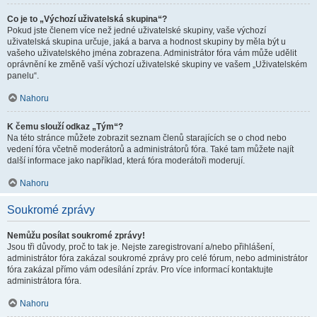
Co je to „Výchozí uživatelská skupina“?
Pokud jste členem více než jedné uživatelské skupiny, vaše výchozí
uživatelská skupina určuje, jaká a barva a hodnost skupiny by měla být u
vašeho uživatelského jména zobrazena. Administrátor fóra vám může udělit
oprávnění ke změně vaší výchozí uživatelské skupiny ve vašem „Uživatelském
panelu“.
Nahoru
K čemu slouží odkaz „Tým“?
Na této stránce můžete zobrazit seznam členů starajících se o chod nebo
vedení fóra včetně moderátorů a administrátorů fóra. Také tam můžete najít
další informace jako například, která fóra moderátoři moderují.
Nahoru
Soukromé zprávy
Nemůžu posílat soukromé zprávy!
Jsou tři důvody, proč to tak je. Nejste zaregistrovaní a/nebo přihlášení,
administrátor fóra zakázal soukromé zprávy pro celé fórum, nebo administrátor
fóra zakázal přímo vám odesílání zpráv. Pro více informací kontaktujte
administrátora fóra.
Nahoru