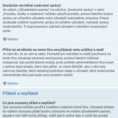
Dostávám nechtěné soukromé zprávy!
Ve vašem „Uživatelském panelu“ na záložce „Soukromé zprávy“ v sekci
„Pravidla, složky a nastavení“ můžete vytvořit pravidlo, pomocí kterého budou
zprávy od určeného uživatele nebo uživatelů automaticky smazány. Pokud
dostáváte urážlivé soukromé zprávy od určitého uživatele, nahlaste zprávy
moderátorům. Ti mají pravomoc zabránit uživateli v odesílání soukromých
zpráv.
Nahoru
Přišel mi od někoho na tomto fóru nevyžádaný nebo urážlivý e-mail!
Je nám líto, že se vám to stalo. Formulář pro odesílání e-mailů používaný na
tomto fóru obsahuje obranné mechanismy, pomocí kterých můžeme
vystopovat, kdo posílá takové emaily, proto pošlete administrátorovi fóra email
s úplnou kopií emailu, který vám přišel. Je velmi důležité, aby v něm byly
zahrnuty hlavičky, které obsahují podrobné údaje o uživateli, který email poslal.
Administrátor fóra pak bude moci problém vyřešit.
Nahoru
Přátelé a nepřátelé
Co jsou seznamy přátel a nepřátel?
Tyto seznamy můžete použít k rozdělení ostatních členů fóra. Uživatelé přidáni
do vašeho seznamu přátel budou zobrazeni ve vašem uživatelském panelu,
abyste k nim měli rychlý přístup, viděli jejich online stav a mohli jim posílat