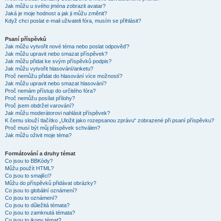
Jak můžu u svého jména zobrazit avatar?
Jaká je moje hodnost a jak ji můžu změnit?
Když chci poslat e-mail uživateli fóra, musím se přihlásit?
Psaní příspěvků
Jak můžu vytvořit nové téma nebo poslat odpověď?
Jak můžu upravit nebo smazat příspěvek?
Jak můžu přidat ke svým příspěvků podpis?
Jak můžu vytvořit hlasování/anketu?
Proč nemůžu přidat do hlasování více možností?
Jak můžu upravit nebo smazat hlasování?
Proč nemám přístup do určitého fóra?
Proč nemůžu posílat přílohy?
Proč jsem obdržel varování?
Jak můžu moderátorovi nahlásit příspěvek?
K čemu slouží tlačítko „Uložit jako rozepsanou zprávu“ zobrazené při psaní příspěvku?
Proč musí být můj příspěvek schválen?
Jak můžu oživit moje téma?
Formátování a druhy témat
Co jsou to BBKódy?
Můžu použít HTML?
Co jsou to smajlíci?
Můžu do příspěvků přidávat obrázky?
Co jsou to globální oznámení?
Co jsou to oznámení?
Co jsou to důležitá témata?
Co jsou to zamknutá témata?
Co jsou to ikony témat?