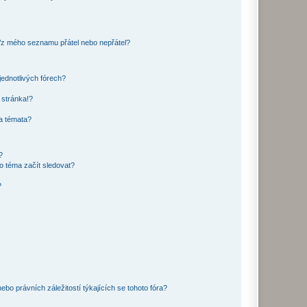
o/z mého seznamu přátel nebo nepřátel?
jednotlivých fórech?
 stránka!?
 a témata?
?
o téma začít sledovat?
?
bo právních záležitostí týkajících se tohoto fóra?