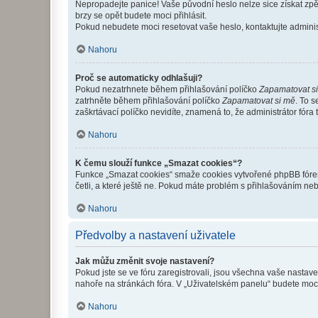
Nepropadejte panice! Vaše původní heslo nelze sice získat zpě
brzy se opět budete moci přihlásit.
Pokud nebudete moci resetovat vaše heslo, kontaktujte administ
Nahoru
Proč se automaticky odhlašuji?
Pokud nezatrhnete během přihlašování políčko
Zapamatovat s
zatrhněte během přihlašování políčko
Zapamatovat si mě
. To 
zaškrtávací políčko nevidíte, znamená to, že administrátor fóra 
Nahoru
K čemu slouží funkce „Smazat cookies“?
Funkce „Smazat cookies“ smaže cookies vytvořené phpBB fórem, 
četli, a které ještě ne. Pokud máte problém s přihlašováním 
Nahoru
Předvolby a nastavení uživatele
Jak můžu změnit svoje nastavení?
Pokud jste se ve fóru zaregistrovali, jsou všechna vaše nastav
nahoře na stránkách fóra. V „Uživatelském panelu“ budete moc
Nahoru