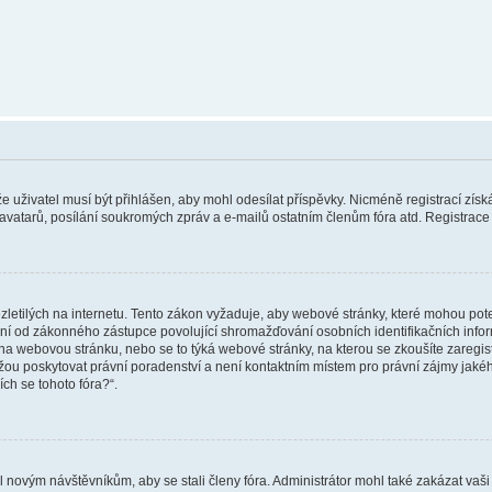
 že uživatel musí být přihlášen, aby mohl odesílat příspěvky. Nicméně registrací zís
 avatarů, posílání soukromých zpráv a e-mailů ostatním členům fóra atd. Registrace 
etilých na internetu. Tento zákon vyžaduje, aby webové stránky, které mohou pot
ní od zákonného zástupce povolující shromažďování osobních identifikačních informac
vat na webovou stránku, nebo se to týká webové stránky, na kterou se zkoušíte zareg
ůžou poskytovat právní poradenství a není kontaktním místem pro právní zájmy ja
ích se tohoto fóra?“.
il novým návštěvníkům, aby se stali členy fóra. Administrátor mohl také zakázat va