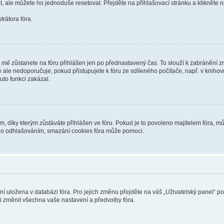
t, ale můžete ho jednoduše resetovat. Přejděte na přihlašovací stránku a klikněte
rátora fóra.
i mě
zůstanete na fóru přihlášen jen po přednastavený čas. To slouží k zabránění zn
se ale nedoporučuje, pokud přistupujete k fóru ze sdíleného počítače, např. v kniho
tuto funkci zakázal.
díky kterým zůstáváte přihlášen ve fóru. Pokud je to povoleno majitelem fóra, můž
nebo odhlašováním, smazání cookies fóra může pomoci.
ení uložena v databázi fóra. Pro jejich změnu přejděte na váš „Uživatelský panel“ p
i změnit všechna vaše nastavení a předvolby fóra.