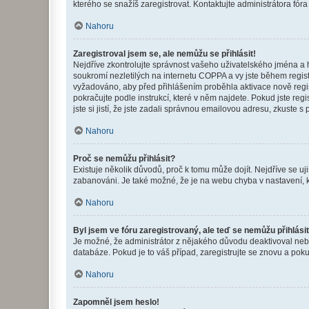
kterého se snažíš zaregistrovat. Kontaktujte administrátora fór
Nahoru
Zaregistroval jsem se, ale nemůžu se přihlásit!
Nejdříve zkontrolujte správnost vašeho uživatelského jména a 
soukromí nezletilých na internetu COPPA a vy jste během registr
vyžadováno, aby před přihlášením proběhla aktivace nově regis
pokračujte podle instrukcí, které v něm najdete. Pokud jste re
jste si jistí, že jste zadali správnou emailovou adresu, zkuste 
Nahoru
Proč se nemůžu přihlásit?
Existuje několik důvodů, proč k tomu může dojít. Nejdříve se ujis
zabanováni. Je také možné, že je na webu chyba v nastavení, k
Nahoru
Byl jsem ve fóru zaregistrovaný, ale teď se nemůžu přihlásit
Je možné, že administrátor z nějakého důvodu deaktivoval nebo 
databáze. Pokud je to váš případ, zaregistrujte se znovu a pokus
Nahoru
Zapomněl jsem heslo!