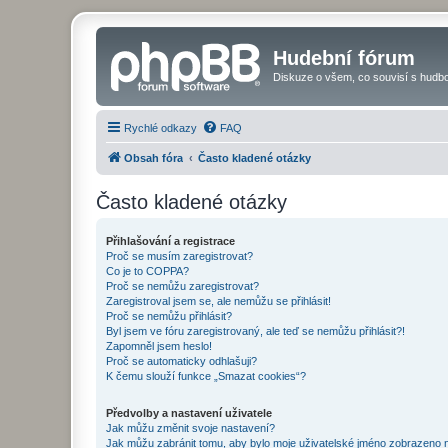
Hudební fórum
Diskuze o všem, co souvisí s hudbo
Rychlé odkazy
FAQ
Obsah fóra
Často kladené otázky
Často kladené otázky
Přihlašování a registrace
Proč se musím zaregistrovat?
Co je to COPPA?
Proč se nemůžu zaregistrovat?
Zaregistroval jsem se, ale nemůžu se přihlásit!
Proč se nemůžu přihlásit?
Byl jsem ve fóru zaregistrovaný, ale teď se nemůžu přihlásit?!
Zapomněl jsem heslo!
Proč se automaticky odhlašuji?
K čemu slouží funkce „Smazat cookies“?
Předvolby a nastavení uživatele
Jak můžu změnit svoje nastavení?
Jak můžu zabránit tomu, aby bylo moje uživatelské jméno zobrazeno 