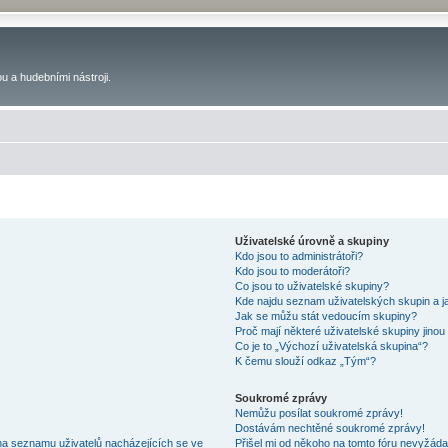
u a hudebními nástroji.
Uživatelské úrovně a skupiny
Kdo jsou to administrátoři?
Kdo jsou to moderátoři?
Co jsou to uživatelské skupiny?
Kde najdu seznam uživatelských skupin a j
Jak se můžu stát vedoucím skupiny?
Proč mají některé uživatelské skupiny jinou
Co je to „Výchozí uživatelská skupina“?
K čemu slouží odkaz „Tým“?
Soukromé zprávy
Nemůžu posílat soukromé zprávy!
Dostávám nechtěné soukromé zprávy!
na seznamu uživatelů nacházejících se ve
Přišel mi od někoho na tomto fóru nevyžáda