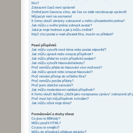
fóru?
Zobrazení časů není správné!
Změnil jsem časovou zónu, ale čas se stále nezobrazuje správně!
Můj jazyk není na seznamu!
K čemu slouží obrázky zobrazené u mého uživatelského jména?
Jak můžu u svého jména zobrazit avatar?
Jaká je moje hodnost a jak ji můžu změnit?
Když chci poslat e-mail uživateli fóra, musím se přihlásit?
Psaní příspěvků
Jak můžu vytvořit nové téma nebo poslat odpověď?
Jak můžu upravit nebo smazat příspěvek?
Jak můžu přidat ke svým příspěvků podpis?
Jak můžu vytvořit hlasování/anketu?
Proč nemůžu přidat do hlasování více možností?
Jak můžu upravit nebo smazat hlasování?
Proč nemám přístup do určitého fóra?
Proč nemůžu posílat přílohy?
Proč jsem obdržel varování?
Jak můžu moderátorovi nahlásit příspěvek?
K čemu slouží tlačítko „Uložit jako rozepsanou zprávu“ zobrazené při
Proč musí být můj příspěvek schválen?
Jak můžu oživit moje téma?
Formátování a druhy témat
Co jsou to BBKódy?
Můžu použít HTML?
Co jsou to smajlíci?
Můžu do příspěvků přidávat obrázky?