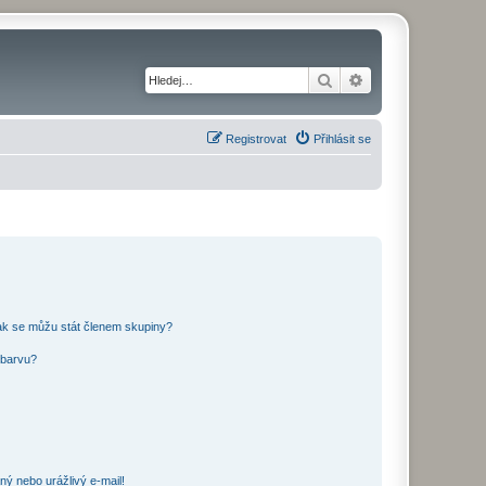
Hledat
Pokročilé hledání
Registrovat
Přihlásit se
ak se můžu stát členem skupiny?
 barvu?
ný nebo urážlivý e-mail!