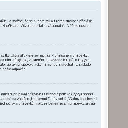
dět“. Je možné, že se budete muset zaregistrovat a přihlásit
 Například: „Můžete posílat nová témata“, „Můžete posílat
čítko „Upravit“, které se nachází v příslušném příspěvku.
 ním krátký text, ve kterém je uvedeno kolikrát a kdy jste
átor upraví příspěvek, ačkoli ti mohou zanechat na základě
do pošle odpověď.
e, můžete při psaní příspěvku zatrhnout políčko
Připojit podpis
,
anelu“ na záložce „Nastavení fóra“ v sekci „Výchozí nastavení
 jednotlivým příspěvkům tak, že během psaní příspěvku zrušíte