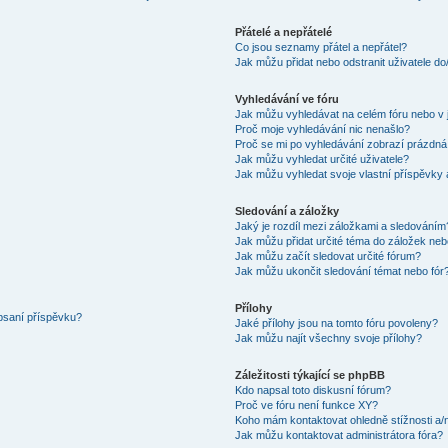
Přátelé a nepřátelé
Co jsou seznamy přátel a nepřátel?
Jak můžu přidat nebo odstranit uživatele d
Vyhledávání ve fóru
Jak můžu vyhledávat na celém fóru nebo v 
Proč moje vyhledávání nic nenašlo?
Proč se mi po vyhledávání zobrazí prázdná
Jak můžu vyhledat určité uživatele?
Jak můžu vyhledat svoje vlastní příspěvky
Sledování a záložky
Jaký je rozdíl mezi záložkami a sledováním
Jak můžu přidat určité téma do záložek neb
Jak můžu začít sledovat určité fórum?
Jak můžu ukončit sledování témat nebo fór
Přílohy
 psaní příspěvku?
Jaké přílohy jsou na tomto fóru povoleny?
Jak můžu najít všechny svoje přílohy?
Záležitosti týkající se phpBB
Kdo napsal toto diskusní fórum?
Proč ve fóru není funkce XY?
Koho mám kontaktovat ohledně stížnosti a/ne
Jak můžu kontaktovat administrátora fóra?