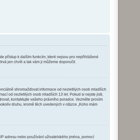
káte přístup k dalším funkcím, které nejsou pro nepřihlášené
trvá jen chvíli a tak vám ji můžeme doporučit.
enciálně shromažďovat informace od nezletilých osob mladších
í od nezletilých osob mladších 13 let. Pokud si nejste jisti,
istrovat, kontaktujte vašeho právního poradce. Vezměte prosím
kéhokoliv druhu, kromě těch uvedených v otázce „Koho mám
ši IP adresu nebo používání uživatelského jména, pomocí