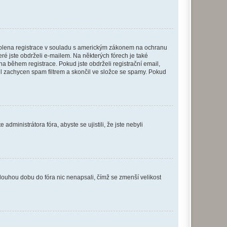
povolena registrace v souladu s americkým zákonem na ochranu
eré jste obdrželi e-mailem. Na některých fórech je také
 během registrace. Pokud jste obdrželi registrační email,
ail zachycen spam filtrem a skončil ve složce se spamy. Pokud
dministrátora fóra, abyste se ujistili, že jste nebyli
louhou dobu do fóra nic nenapsali, čímž se zmenší velikost