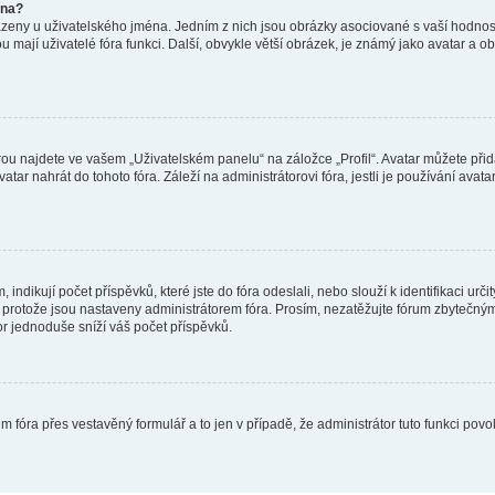
éna?
azeny u uživatelského jména. Jedním z nich jsou obrázky asociované s vaší hodnost
jakou mají uživatelé fóra funkci. Další, obvykle větší obrázek, je známý jako avatar
ou najdete ve vašem „Uživatelském panelu“ na záložce „Profil“. Avatar můžete přida
vatar nahrát do tohoto fóra. Záleží na administrátorovi fóra, jestli je používání ava
ndikují počet příspěvků, které jste do fóra odeslali, nebo slouží k identifikaci urč
protože jsou nastaveny administrátorem fóra. Prosím, nezatěžujte fórum zbytečným 
or jednoduše sníží váš počet příspěvků.
m fóra přes vestavěný formulář a to jen v případě, že administrátor tuto funkci pov