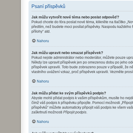
Psaní příspěvků
Jak můžu vytvořit nové téma nebo poslat odpověď?
Pokud chcete do fóra poslat nové téma, klikněte na tlačítko „No
předtím, než budete moci posílat příspěvky. Naspodu každého fó
přílohy“ atd.
Nahoru
Jak můžu upravit nebo smazat příspěvek?
Pokud nejste administrátor nebo moderátor, můžete pouze upravo
Někdy lze upravit příspěvek jen po omezenou dobu po jeho odesl
příspěvek upravili. Toto bude zobrazeno pouze v případě, že n
vlastního uvážení vzkaz, proč příspěvek upravili. Vezměte pr
Nahoru
Jak můžu přidat ke svým příspěvků podpis?
Abyste mohli přidat podpis k vašim příspěvkům, musíte ho nejdří
čímž váš podpis k příspěvku připojíte. Pomocí možnosti „Připo
příspěvků“ můžete automaticky připojit váš podpis ke všem vaš
zaškrtnutí možnosti
Připojit podpis
.
Nahoru