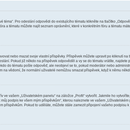
vé téma“. Pro odeslání odpovědi do existujícího tématu klikněte na tlačítko „Odpově
ra a tématu můžete najít seznam oprávnění, které v konkrétním fóru a tématu máte.
vat nebo mazat svoje vlastní příspěvky. Příspěvek můžete upravit po kliknutí na tla
ání. Pokud již někdo na příspěvek odpověděl a vy se do tématu vrátíte, najdete pod
ěkdo do tématu pošle odpověď, ale neobjeví se to, pokud moderátor nebo administr
osím na vědomí, že normální uživatelé nemůžou smazat příspěvek, když k němu něk
v ve vašem „Uživatelském panelu“ na záložce „Profil“ vytvořit. Jakmile ho vytvořít
jit můj podpis ke všem mým příspěvkům“, kterou naleznete ve vašem „Uživatelském p
im příspěvkům. Pokud to uděláte, můžete stále zamezit připojení vašeho podpisu k