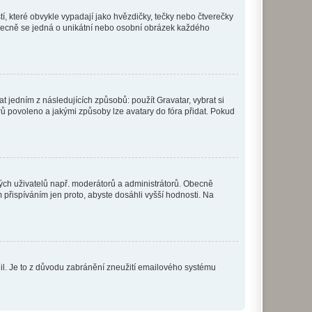
í, které obvykle vypadají jako hvězdičky, tečky nebo čtverečky
 a obecně se jedná o unikátní nebo osobní obrázek každého
t jedním z následujících způsobů: použít Gravatar, vybrat si
tarů povoleno a jakými způsoby lze avatary do fóra přidat. Pokud
itých uživatelů např. moderátorů a administrátorů. Obecně
přispíváním jen proto, abyste dosáhli vyšší hodnosti. Na
olil. Je to z důvodu zabránění zneužití emailového systému