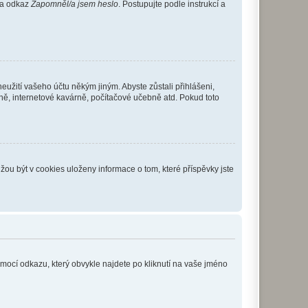
 na odkaz
Zapomněl/a jsem heslo
. Postupujte podle instrukcí a
eužití vašeho účtu někým jiným. Abyste zůstali přihlášeni,
vně, internetové kavárně, počítačové učebně atd. Pokud toto
ou být v cookies uloženy informace o tom, které příspěvky jste
omocí odkazu, který obvykle najdete po kliknutí na vaše jméno