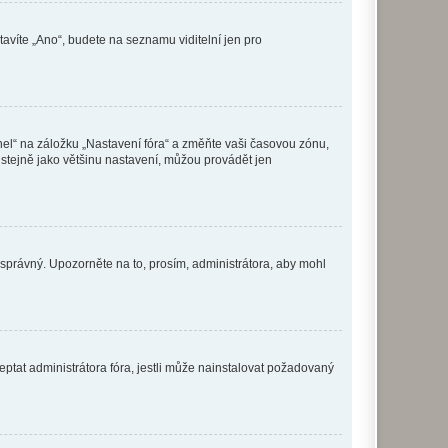
tavíte „Ano“, budete na seznamu viditelní jen pro
nel“ na záložku „Nastavení fóra“ a změňte vaši časovou zónu,
stejně jako většinu nastavení, můžou provádět jen
nesprávný. Upozorněte na to, prosím, administrátora, aby mohl
ptat administrátora fóra, jestli může nainstalovat požadovaný