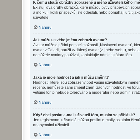
K čemu slouží obrázky zobrazené u mého uživatelského jm
Existují dva druhy obrázků, které můžou být v příspěvcích zobr
a indikují, kolik příspěvků jste odeslali, nebo pomáhají určit 
uživatele.
Nahoru
Jak můžu u svého jména zobrazit avatar?
Avatar můžete přidat pomocí možnosti „Nastavení avataru“, kter
avatar v Galerii, použít vzdálený avatar (z jiného webu), nebo a
nemůžete avatary používat, kontaktujte administrátora fóra.
Nahoru
Jaká je moje hodnost a jak ji můžu změnit?
Hodnosti, které jsou zobrazeny pod vaším uživatelským jménem, i
řečeno, nemůžete sami změnit znění žádných hodností ve fóru, 
většině fór to nebude tolerováno a moderátor nebo administrát
Nahoru
Když chci poslat e-mail uživateli fóra, musím se přihlásit?
Jen registrovaní uživatelé můžou posílat e-maily ostatním členů
anonymními uživateli.
Nahoru