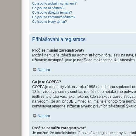
Co jsou to globální oznámení?
Co jsou to oznámení?
Co jsou to důležitá témata?
Co jsou to zamknutá témata?
Co jsou to ikony témat?
Přihlašování a registrace
Proč se musím zaregistrovat?
Možná nemusíte, záleží na administrátorovi fóra, jestli nastaví,
uživatele dostupné, jako je například možnost použití vlastních
Nahoru
Co je to COPPA?
COPPA je americký zákon z roku 1998 na ochranu soukromí nezl
13 let, získaly písemný souhlas rodičů nebo nějaké jiné potvrze
jestli se toto týká vás, jako někoho, kdo se zkouší zaregistro
na vědomí, že ani phpBB Limited ani majitelé tohoto fóra nem
kontaktovat ohledně stížnosti a/nebo právních záležitostí týkajíc
Nahoru
Proč se nemůžu zaregistrovat?
Je možné, že administrátor fóra zakázal registrace, aby zabrán