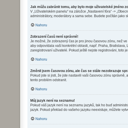
Jak můžu zabránit tomu, aby bylo moje uživatelské jméno z
V „Uživatelském panelu“ na záložce „Nastavení fóra“ -> „Obec
administrátory, moderátory a sama sebe. Budete počítán jako sk
Nahoru
Zobrazení časů není správné!
Je možné, že zobrazený čas je pro jinou časovou zónu, než ve k
aby odpovídala vaší konkrétní oblasti, např. Praha, Bratislav
zaregistrovaní uživatelé. Pokud ještě nejste registrováni, toto je
Nahoru
Změnil jsem časovou zónu, ale čas se stále nezobrazuje sp
Pokud jste si jisti, že jste nastavili vaši časovou zónu správn
tento problém odstranit.
Nahoru
Můj jazyk není na seznamu!
Pokud váš jazyk není na seznamu jazyků, tak ho buď administrát
jazyk. Pokud překlad do vašeho jazyku neexistuje, můžete vytv
Nahoru