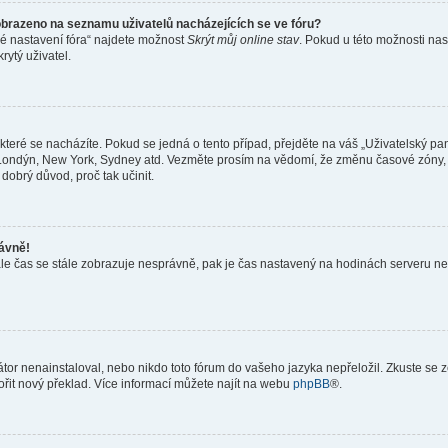
obrazeno na seznamu uživatelů nacházejících se ve fóru?
né nastavení fóra“ najdete možnost
Skrýt můj online stav
. Pokud u této možnosti nas
rytý uživatel.
teré se nacházíte. Pokud se jedná o tento případ, přejděte na váš „Uživatelský pa
a, Londýn, New York, Sydney atd. Vezměte prosím na vědomí, že změnu časové zóny, 
 dobrý důvod, proč tak učinit.
rávně!
ě, ale čas se stále zobrazuje nesprávně, pak je čas nastavený na hodinách serveru 
or nenainstaloval, nebo nikdo toto fórum do vašeho jazyka nepřeložil. Zkuste se ze
ořit nový překlad. Více informací můžete najít na webu
phpBB
®.