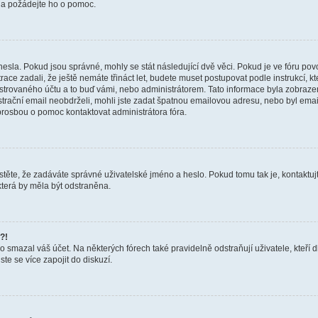
a a požádejte ho o pomoc.
hesla. Pokud jsou správné, mohly se stát následující dvě věci. Pokud je ve fóru 
ace zadali, že ještě nemáte třináct let, budete muset postupovat podle instrukcí, kt
trovaného účtu a to buď vámi, nebo administrátorem. Tato informace byla zobrazena
gistrační email neobdrželi, mohli jste zadat špatnou emailovou adresu, nebo byl em
s prosbou o pomoc kontaktovat administrátora fóra.
těte, že zadáváte správné uživatelské jméno a heslo. Pokud tomu tak je, kontaktujte a
terá by měla být odstraněna.
?!
smazal váš účet. Na některých fórech také pravidelně odstraňují uživatele, kteří d
te se více zapojit do diskuzí.