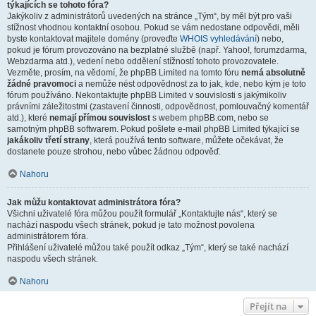
týkajících se tohoto fóra?
Jakýkoliv z administrátorů uvedených na stránce „Tým“, by měl být pro vaši
stížnost vhodnou kontaktní osobou. Pokud se vám nedostane odpovědi, měli
byste kontaktovat majitele domény (proveďte
WHOIS vyhledávání
) nebo,
pokud je fórum provozováno na bezplatné službě (např. Yahoo!, forumzdarma,
Webzdarma atd.), vedení nebo oddělení stížností tohoto provozovatele.
Vezměte, prosím, na vědomí, že phpBB Limited na tomto fóru
nemá absolutně
žádné pravomoci
a nemůže nést odpovědnost za to jak, kde, nebo kým je toto
fórum používáno. Nekontaktujte phpBB Limited v souvislosti s jakýmikoliv
právními záležitostmi (zastavení činnosti, odpovědnost, pomlouvačný komentář
atd.), které
nemají přímou souvislost
s webem phpBB.com, nebo se
samotným phpBB softwarem. Pokud pošlete e-mail phpBB Limited týkající se
jakákoliv třetí strany
, která používá tento software, můžete očekávat, že
dostanete pouze strohou, nebo vůbec žádnou odpověď.
Nahoru
Jak můžu kontaktovat administrátora fóra?
Všichni uživatelé fóra můžou použít formulář „Kontaktujte nás“, který se
nachází naspodu všech stránek, pokud je tato možnost povolena
administrátorem fóra.
Přihlášení uživatelé můžou také použít odkaz „Tým“, který se také nachází
naspodu všech stránek.
Nahoru
Přejít na