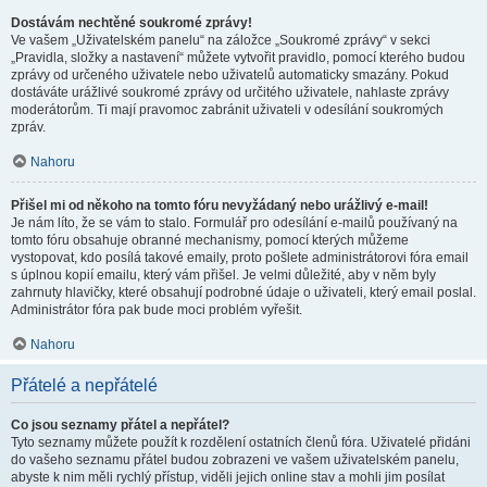
Dostávám nechtěné soukromé zprávy!
Ve vašem „Uživatelském panelu“ na záložce „Soukromé zprávy“ v sekci
„Pravidla, složky a nastavení“ můžete vytvořit pravidlo, pomocí kterého budou
zprávy od určeného uživatele nebo uživatelů automaticky smazány. Pokud
dostáváte urážlivé soukromé zprávy od určitého uživatele, nahlaste zprávy
moderátorům. Ti mají pravomoc zabránit uživateli v odesílání soukromých
zpráv.
Nahoru
Přišel mi od někoho na tomto fóru nevyžádaný nebo urážlivý e-mail!
Je nám líto, že se vám to stalo. Formulář pro odesílání e-mailů používaný na
tomto fóru obsahuje obranné mechanismy, pomocí kterých můžeme
vystopovat, kdo posílá takové emaily, proto pošlete administrátorovi fóra email
s úplnou kopií emailu, který vám přišel. Je velmi důležité, aby v něm byly
zahrnuty hlavičky, které obsahují podrobné údaje o uživateli, který email poslal.
Administrátor fóra pak bude moci problém vyřešit.
Nahoru
Přátelé a nepřátelé
Co jsou seznamy přátel a nepřátel?
Tyto seznamy můžete použít k rozdělení ostatních členů fóra. Uživatelé přidáni
do vašeho seznamu přátel budou zobrazeni ve vašem uživatelském panelu,
abyste k nim měli rychlý přístup, viděli jejich online stav a mohli jim posílat