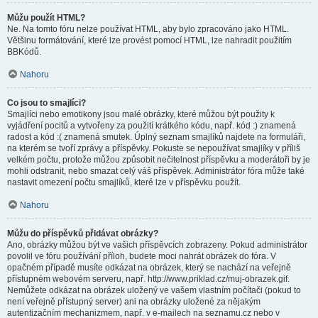
Můžu použít HTML?
Ne. Na tomto fóru nelze používat HTML, aby bylo zpracováno jako HTML.
Většinu formátování, které lze provést pomocí HTML, lze nahradit použitím
BBKódů.
Nahoru
Co jsou to smajlíci?
Smajlíci nebo emotikony jsou malé obrázky, které můžou být použity k
vyjádření pocitů a vytvořeny za použití krátkého kódu, např. kód :) znamená
radost a kód :( znamená smutek. Úplný seznam smajlíků najdete na formuláři,
na kterém se tvoří zprávy a příspěvky. Pokuste se nepoužívat smajlíky v příliš
velkém počtu, protože můžou způsobit nečitelnost příspěvku a moderátoři by je
mohli odstranit, nebo smazat celý váš příspěvek. Administrátor fóra může také
nastavit omezení počtu smajlíků, které lze v příspěvku použít.
Nahoru
Můžu do příspěvků přidávat obrázky?
Ano, obrázky můžou být ve vašich příspěvcích zobrazeny. Pokud administrátor
povolil ve fóru používání příloh, budete moci nahrát obrázek do fóra. V
opačném případě musíte odkázat na obrázek, který se nachází na veřejně
přístupném webovém serveru, např. http://www.priklad.cz/muj-obrazek.gif.
Nemůžete odkázat na obrázek uložený ve vašem vlastním počítači (pokud to
není veřejně přístupný server) ani na obrázky uložené za nějakým
autentizačním mechanizmem, např. v e-mailech na seznamu.cz nebo v