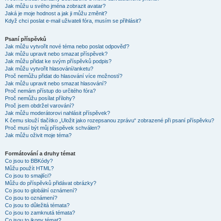
Jak můžu u svého jména zobrazit avatar?
Jaká je moje hodnost a jak ji můžu změnit?
Když chci poslat e-mail uživateli fóra, musím se přihlásit?
Psaní příspěvků
Jak můžu vytvořit nové téma nebo poslat odpověď?
Jak můžu upravit nebo smazat příspěvek?
Jak můžu přidat ke svým příspěvků podpis?
Jak můžu vytvořit hlasování/anketu?
Proč nemůžu přidat do hlasování více možností?
Jak můžu upravit nebo smazat hlasování?
Proč nemám přístup do určitého fóra?
Proč nemůžu posílat přílohy?
Proč jsem obdržel varování?
Jak můžu moderátorovi nahlásit příspěvek?
K čemu slouží tlačítko „Uložit jako rozepsanou zprávu“ zobrazené při psaní příspěvku?
Proč musí být můj příspěvek schválen?
Jak můžu oživit moje téma?
Formátování a druhy témat
Co jsou to BBKódy?
Můžu použít HTML?
Co jsou to smajlíci?
Můžu do příspěvků přidávat obrázky?
Co jsou to globální oznámení?
Co jsou to oznámení?
Co jsou to důležitá témata?
Co jsou to zamknutá témata?
Co jsou to ikony témat?