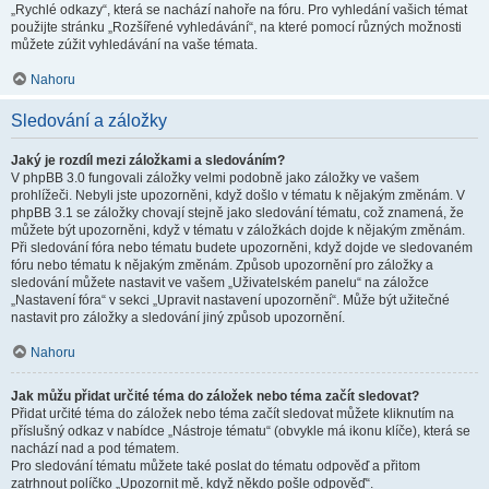
„Rychlé odkazy“, která se nachází nahoře na fóru. Pro vyhledání vašich témat
použijte stránku „Rozšířené vyhledávání“, na které pomocí různých možnosti
můžete zúžit vyhledávání na vaše témata.
Nahoru
Sledování a záložky
Jaký je rozdíl mezi záložkami a sledováním?
V phpBB 3.0 fungovali záložky velmi podobně jako záložky ve vašem
prohlížeči. Nebyli jste upozorněni, když došlo v tématu k nějakým změnám. V
phpBB 3.1 se záložky chovají stejně jako sledování tématu, což znamená, že
můžete být upozorněni, když v tématu v záložkách dojde k nějakým změnám.
Při sledování fóra nebo tématu budete upozorněni, když dojde ve sledovaném
fóru nebo tématu k nějakým změnám. Způsob upozornění pro záložky a
sledování můžete nastavit ve vašem „Uživatelském panelu“ na záložce
„Nastavení fóra“ v sekci „Upravit nastavení upozornění“. Může být užitečné
nastavit pro záložky a sledování jiný způsob upozornění.
Nahoru
Jak můžu přidat určité téma do záložek nebo téma začít sledovat?
Přidat určité téma do záložek nebo téma začít sledovat můžete kliknutím na
příslušný odkaz v nabídce „Nástroje tématu“ (obvykle má ikonu klíče), která se
nachází nad a pod tématem.
Pro sledování tématu můžete také poslat do tématu odpověď a přitom
zatrhnout políčko „Upozornit mě, když někdo pošle odpověď“.