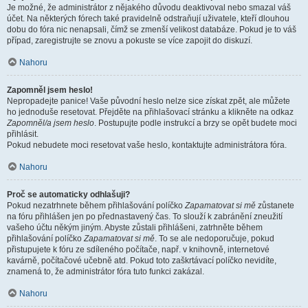
Je možné, že administrátor z nějakého důvodu deaktivoval nebo smazal váš
účet. Na některých fórech také pravidelně odstraňují uživatele, kteří dlouhou
dobu do fóra nic nenapsali, čímž se zmenší velikost databáze. Pokud je to váš
případ, zaregistrujte se znovu a pokuste se více zapojit do diskuzí.
Nahoru
Zapomněl jsem heslo!
Nepropadejte panice! Vaše původní heslo nelze sice získat zpět, ale můžete
ho jednoduše resetovat. Přejděte na přihlašovací stránku a klikněte na odkaz
Zapomněl/a jsem heslo
. Postupujte podle instrukcí a brzy se opět budete moci
přihlásit.
Pokud nebudete moci resetovat vaše heslo, kontaktujte administrátora fóra.
Nahoru
Proč se automaticky odhlašuji?
Pokud nezatrhnete během přihlašování políčko
Zapamatovat si mě
zůstanete
na fóru přihlášen jen po přednastavený čas. To slouží k zabránění zneužití
vašeho účtu někým jiným. Abyste zůstali přihlášeni, zatrhněte během
přihlašování políčko
Zapamatovat si mě
. To se ale nedoporučuje, pokud
přistupujete k fóru ze sdíleného počítače, např. v knihovně, internetové
kavárně, počítačové učebně atd. Pokud toto zaškrtávací políčko nevidíte,
znamená to, že administrátor fóra tuto funkci zakázal.
Nahoru