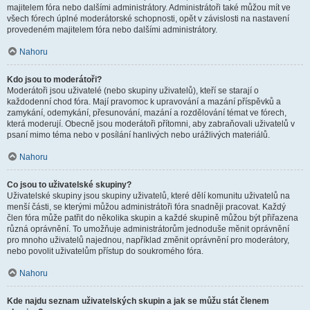
majitelem fóra nebo dalšími administrátory. Administrátoři také můžou mít ve
všech fórech úplné moderátorské schopnosti, opět v závislosti na nastavení
provedeném majitelem fóra nebo dalšími administrátory.
Nahoru
Kdo jsou to moderátoři?
Moderátoři jsou uživatelé (nebo skupiny uživatelů), kteří se starají o
každodenní chod fóra. Mají pravomoc k upravování a mazání příspěvků a
zamykání, odemykání, přesunování, mazání a rozdělování témat ve fórech,
která moderují. Obecně jsou moderátoři přítomni, aby zabraňovali uživatelů v
psaní mimo téma nebo v posílání hanlivých nebo urážlivých materiálů.
Nahoru
Co jsou to uživatelské skupiny?
Uživatelské skupiny jsou skupiny uživatelů, které dělí komunitu uživatelů na
menší části, se kterými můžou administrátoři fóra snadněji pracovat. Každý
člen fóra může patřit do několika skupin a každé skupině můžou být přiřazena
různá oprávnění. To umožňuje administrátorům jednoduše měnit oprávnění
pro mnoho uživatelů najednou, například změnit oprávnění pro moderátory,
nebo povolit uživatelům přístup do soukromého fóra.
Nahoru
Kde najdu seznam uživatelských skupin a jak se můžu stát členem