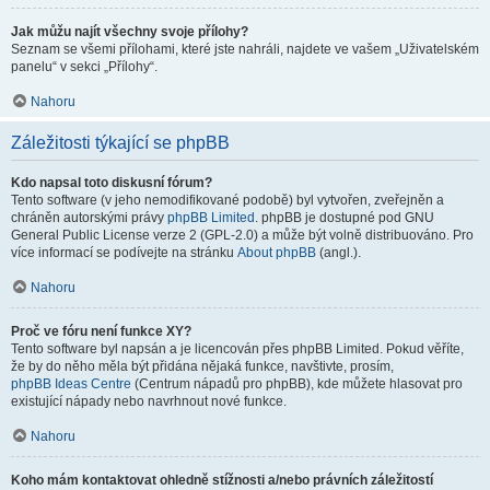
Jak můžu najít všechny svoje přílohy?
Seznam se všemi přílohami, které jste nahráli, najdete ve vašem „Uživatelském
panelu“ v sekci „Přílohy“.
Nahoru
Záležitosti týkající se phpBB
Kdo napsal toto diskusní fórum?
Tento software (v jeho nemodifikované podobě) byl vytvořen, zveřejněn a
chráněn autorskými právy
phpBB Limited
. phpBB je dostupné pod GNU
General Public License verze 2 (GPL-2.0) a může být volně distribuováno. Pro
více informací se podívejte na stránku
About phpBB
(angl.).
Nahoru
Proč ve fóru není funkce XY?
Tento software byl napsán a je licencován přes phpBB Limited. Pokud věříte,
že by do něho měla být přidána nějaká funkce, navštivte, prosím,
phpBB Ideas Centre
(Centrum nápadů pro phpBB), kde můžete hlasovat pro
existující nápady nebo navrhnout nové funkce.
Nahoru
Koho mám kontaktovat ohledně stížnosti a/nebo právních záležitostí