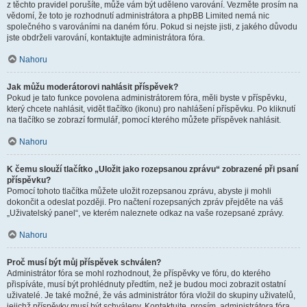
z těchto pravidel porušíte, může vám být uděleno varování. Vezměte prosím na
vědomí, že toto je rozhodnutí administrátora a phpBB Limited nemá nic
společného s varováními na daném fóru. Pokud si nejste jisti, z jakého důvodu
jste obdrželi varování, kontaktujte administrátora fóra.
Nahoru
Jak můžu moderátorovi nahlásit příspěvek?
Pokud je tato funkce povolena administrátorem fóra, měli byste v příspěvku,
který chcete nahlásit, vidět tlačítko (ikonu) pro nahlášení příspěvku. Po kliknutí
na tlačítko se zobrazí formulář, pomocí kterého můžete příspěvek nahlásit.
Nahoru
K čemu slouží tlačítko „Uložit jako rozepsanou zprávu“ zobrazené při psaní
příspěvku?
Pomocí tohoto tlačítka můžete uložit rozepsanou zprávu, abyste ji mohli
dokončit a odeslat později. Pro načtení rozepsaných zpráv přejděte na váš
„Uživatelský panel“, ve kterém naleznete odkaz na vaše rozepsané zprávy.
Nahoru
Proč musí být můj příspěvek schválen?
Administrátor fóra se mohl rozhodnout, že příspěvky ve fóru, do kterého
přispíváte, musí být prohlédnuty předtím, než je budou moci zobrazit ostatní
uživatelé. Je také možné, že vás administrátor fóra vložil do skupiny uživatelů,
jejichž příspěvky musí být schváleny. Kontaktujte, prosím, administrátora fóra