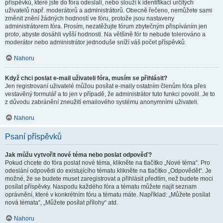
příspěvků, které jste do fóra odeslali, nebo slouží k identifikaci určitých
uživatelů např. moderátorů a administrátorů. Obecně řečeno, nemůžete sami
změnit znění žádných hodností ve fóru, protože jsou nastaveny
administrátorem fóra. Prosím, nezatěžujte fórum zbytečným přispíváním jen
proto, abyste dosáhli vyšší hodnosti. Na většině fór to nebude tolerováno a
moderátor nebo administrátor jednoduše sníží váš počet příspěvků.
Nahoru
Když chci poslat e-mail uživateli fóra, musím se přihlásit?
Jen registrovaní uživatelé můžou posílat e-maily ostatním členům fóra přes
vestavěný formulář a to jen v případě, že administrátor tuto funkci povolil. Je to
z důvodu zabránění zneužití emailového systému anonymními uživateli.
Nahoru
Psaní příspěvků
Jak můžu vytvořit nové téma nebo poslat odpověď?
Pokud chcete do fóra poslat nové téma, klikněte na tlačítko „Nové téma“. Pro
odeslání odpovědi do existujícího tématu klikněte na tlačítko „Odpovědět“. Je
možné, že se budete muset zaregistrovat a přihlásit předtím, než budete moci
posílat příspěvky. Naspodu každého fóra a tématu můžete najít seznam
oprávnění, které v konkrétním fóru a tématu máte. Například: „Můžete posílat
nová témata“, „Můžete posílat přílohy“ atd.
Nahoru