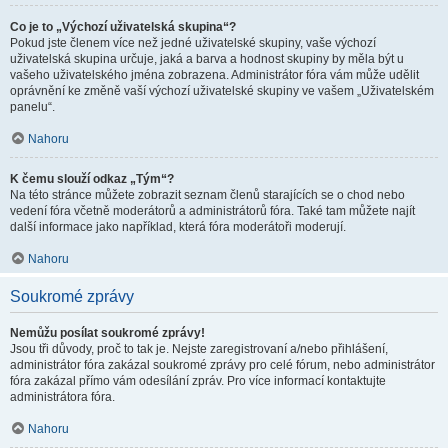
Co je to „Výchozí uživatelská skupina“?
Pokud jste členem více než jedné uživatelské skupiny, vaše výchozí
uživatelská skupina určuje, jaká a barva a hodnost skupiny by měla být u
vašeho uživatelského jména zobrazena. Administrátor fóra vám může udělit
oprávnění ke změně vaší výchozí uživatelské skupiny ve vašem „Uživatelském
panelu“.
Nahoru
K čemu slouží odkaz „Tým“?
Na této stránce můžete zobrazit seznam členů starajících se o chod nebo
vedení fóra včetně moderátorů a administrátorů fóra. Také tam můžete najít
další informace jako například, která fóra moderátoři moderují.
Nahoru
Soukromé zprávy
Nemůžu posílat soukromé zprávy!
Jsou tři důvody, proč to tak je. Nejste zaregistrovaní a/nebo přihlášení,
administrátor fóra zakázal soukromé zprávy pro celé fórum, nebo administrátor
fóra zakázal přímo vám odesílání zpráv. Pro více informací kontaktujte
administrátora fóra.
Nahoru