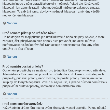
hlasování nebo v něm upravit jakoukoliv možnost. Pokud ale již uživatelé
hlasovali, jen administrátoři nebo moderátoři můžou upravit nebo smazat
hlasování. To zabrání tomu, aby byly možnosti hlasování změněny v ještě
neukončeném hlasování.
Nahoru
Proč nemám přístup do určitého fóra?
Do některých fór mají přístup jen určití uživatelé nebo skupiny. Abyste je mohli
zobrazit, číst, přispívat do nich nebo v nich provádět jiné akce, můžete
potřebovat speciální oprávnění. Kontaktujte administrátora fóra, aby vám
umožnil do fóra přístup.
Nahoru
Proč nemůžu posílat přílohy?
Oprávnění pro přílohy se nastavují pro jednotlivá fóra, skupiny nebo uživatele.
Administrátor fóra nemusel povolit do určitého fóra, do kterého můžete posílat
příspěvky, přidávat přílohy, nebo možná, že posílat přílohy můžou jen určité
skupiny, do kterých nepatříte. Pokud si nejste jisti, z jakého důvodu nemůžete k
příspěvkům přidávat přílohy, kontaktujte administrátora fóra.
Nahoru
Proč jsem obdržel varování?
Každý administrátor fóra má na svém fóru svoje vlastní pravidla. Pokud nějaké