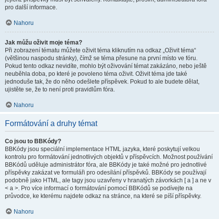
pro další informace.
Nahoru
Jak můžu oživit moje téma?
Při zobrazení tématu můžete oživit téma kliknutím na odkaz „Oživit téma“
(většinou naspodu stránky), čímž se téma přesune na první místo ve fóru.
Pokud tento odkaz nevidíte, mohlo být oživování témat zakázáno, nebo ještě
neuběhla doba, po které je povoleno téma oživit. Oživit téma jde také
jednoduše tak, že do něho odešlete příspěvek. Pokud to ale budete dělat,
ujistěte se, že to není proti pravidlům fóra.
Nahoru
Formátování a druhy témat
Co jsou to BBKódy?
BBKódy jsou speciální implementace HTML jazyka, které poskytují velkou
kontrolu pro formátování jednotlivých objektů v příspěvcích. Možnost používání
BBKódů uděluje administrátor fóra, ale BBKódy je také možné pro jednotlivé
příspěvky zakázat ve formuláři pro odesílání příspěvků. BBKódy se používají
podobně jako HTML, ale tagy jsou uzavřeny v hranatých závorkách [ a ] a ne v
< a >. Pro více informací o formátování pomocí BBKódů se podívejte na
průvodce, ke kterému najdete odkaz na stránce, na které se píší příspěvky.
Nahoru