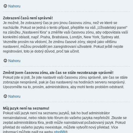
Nahoru
Zobrazení časů není správné!
Je možné, že zobrazený čas je pro jinou časovou zónu, než ve které se
nacházíte. Pokud se jedná o tento případ, přejděte na váš „Uživatelský panel“
na záložku „Nastavení fóra“ a změňte vaši časovou zónu, aby odpovídala vaší
konkrétní oblasti, např. Praha, Bratislava, Londýn, New York, Sydney atd.
Vezměte prosím na vědomí, že změnu časové zóny, stejně jako většinu
nastavení, můžou provádět jen zaregistrovaní uživatelé. Pokud ještě nejste
registrováni, toto je dobrý důvod, proč tak učinit.
Nahoru
Změnil jsem časovou zónu, ale čas se stále nezobrazuje správně!
Pokud jste si jisti, že jste nastavili vaši časovou zónu správně, ale čas se stále
zobrazuje nesprávně, pak je čas nastavený na hodinách serveru nesprávný.
Upozorněte na to, prosím, administrátora, aby mohl tento problém odstranit.
Nahoru
Můj jazyk není na seznamu!
Pokud váš jazyk není na seznamu jazyků, tak ho buď administrátor
nenainstaloval, nebo nikdo toto fórum do vašeho jazyka nepřeložil. Zkuste se
zeptat administrátora fóra, jestli může nainstalovat požadovaný jazyk. Pokud
překlad do vašeho jazyku neexistuje, můžete vytvořit nový překlad. Více
informací můžete najít na webu
phpBB
®.