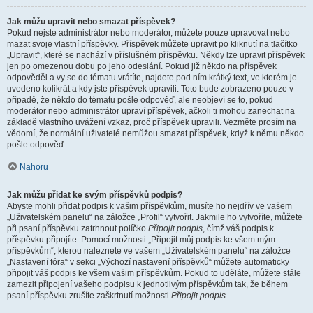
Jak můžu upravit nebo smazat příspěvek?
Pokud nejste administrátor nebo moderátor, můžete pouze upravovat nebo
mazat svoje vlastní příspěvky. Příspěvek můžete upravit po kliknutí na tlačítko
„Upravit“, které se nachází v příslušném příspěvku. Někdy lze upravit příspěvek
jen po omezenou dobu po jeho odeslání. Pokud již někdo na příspěvek
odpověděl a vy se do tématu vrátíte, najdete pod ním krátký text, ve kterém je
uvedeno kolikrát a kdy jste příspěvek upravili. Toto bude zobrazeno pouze v
případě, že někdo do tématu pošle odpověď, ale neobjeví se to, pokud
moderátor nebo administrátor upraví příspěvek, ačkoli ti mohou zanechat na
základě vlastního uvážení vzkaz, proč příspěvek upravili. Vezměte prosím na
vědomí, že normální uživatelé nemůžou smazat příspěvek, když k němu někdo
pošle odpověď.
Nahoru
Jak můžu přidat ke svým příspěvků podpis?
Abyste mohli přidat podpis k vašim příspěvkům, musíte ho nejdřív ve vašem
„Uživatelském panelu“ na záložce „Profil“ vytvořit. Jakmile ho vytvoříte, můžete
při psaní příspěvku zatrhnout políčko
Připojit podpis
, čímž váš podpis k
příspěvku připojíte. Pomocí možnosti „Připojit můj podpis ke všem mým
příspěvkům“, kterou naleznete ve vašem „Uživatelském panelu“ na záložce
„Nastavení fóra“ v sekci „Výchozí nastavení příspěvků“ můžete automaticky
připojit váš podpis ke všem vašim příspěvkům. Pokud to uděláte, můžete stále
zamezit připojení vašeho podpisu k jednotlivým příspěvkům tak, že během
psaní příspěvku zrušíte zaškrtnutí možnosti
Připojit podpis
.