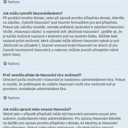
Nahoru
Jak můžu vytvořit hlasování/anketu?
Při posílání nového tématu, nebo při úpravě prvního příspěvku tématu, klikněte
na záložku „Vytvořit hlasování“ pod hlavním formulářem pro text příspěvku.
Pokud tuto záložku nevidíte, nemáte potřebné oprávnění k vytvoření hlasování.
Vložte „Hlasovací otázku“ a nejméně dvě „Možnosti hlasování“, ujistěte se, že
je každá možnost napsaná v textovém poli na vlastním řádku. Můžete také
nastavit počet možností, které uživatel může během hlasování vybrat (v poli
„Možností na uživatele“), časové omezení trvání hlasování ve dnech (0 pro
časově neomezené hlasování) a nakonec můžete povolit uživatelům měnit
jejich hlasy.
Nahoru
Proč nemůžu přidat do hlasování více možností?
Omezení počtu možností v hlasování je nastaveno administrátorem fóra. Pokud
si myslíte, že potřebujete do vašeho hlasování vložit více možností než je
povoleno, kontaktujte administrátora fóra.
Nahoru
Jak můžu upravit nebo smazat hlasování?
Stejně jako v případě příspěvků může být hlasování upraveno pouze jeho
autorem, moderátorem nebo administrátorem. Pro úpravu hlasování klikněte
na tlačítko pro úpravu prvního příspěvku v tématu, ke kterému je hlasování
vždy připojeno. Pokud zatím nikdo nehlasoval, uživatelé můžou smazat