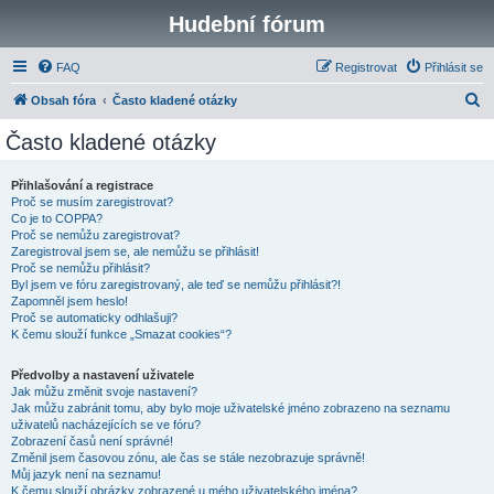
Hudební fórum
FAQ
Registrovat
Přihlásit se
H
Obsah fóra
Často kladené otázky
l
Často kladené otázky
e
d
Přihlašování a registrace
Proč se musím zaregistrovat?
a
Co je to COPPA?
t
Proč se nemůžu zaregistrovat?
Zaregistroval jsem se, ale nemůžu se přihlásit!
Proč se nemůžu přihlásit?
Byl jsem ve fóru zaregistrovaný, ale teď se nemůžu přihlásit?!
Zapomněl jsem heslo!
Proč se automaticky odhlašuji?
K čemu slouží funkce „Smazat cookies“?
Předvolby a nastavení uživatele
Jak můžu změnit svoje nastavení?
Jak můžu zabránit tomu, aby bylo moje uživatelské jméno zobrazeno na seznamu
uživatelů nacházejících se ve fóru?
Zobrazení časů není správné!
Změnil jsem časovou zónu, ale čas se stále nezobrazuje správně!
Můj jazyk není na seznamu!
K čemu slouží obrázky zobrazené u mého uživatelského jména?