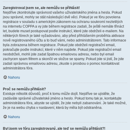
Zaregistroval jsem se, ale nemůžu se přihlásit!
Nejdříve zkontrolujte správnost vašeho uživatelského jména a hesla. Pokud
jsou správné, mohly se stát následující dvě věci. Pokud je ve fóru povolena
registrace v souladu s americkým zákonem na ochranu soukromí nezletilých
na internetu COPPA a vy jste během registrace zadali, že ještě nemáte třináct
let, budete muset postupovat podle instrukcí, které jste obdrželi e-mailem. Na
některých fórech je také vyžadováno, aby před přihlášením proběhla aktivace
nově registrovaného účtu a to buď vámi, nebo administrátorem. Tato informace
byla zobrazena během registrace. Pokud jste obdrželi registrační email,
pokračujte podle instrukcí, které v něm najdete. Pokud jste registrační email
neobdrželi, mohli jste zadat špatnou emailovou adresu, nebo byl email
zachycen spam filtrem a skončil ve složce se spamy. Pokud jste si jistí, že jste
zadali správnou emailovou adresu, zkuste s prosbou o pomoc kontaktovat
administrátora fóra.
Nahoru
Proč se nemůžu přihlásit?
Existuje několik důvodů, proč k tomu může dojít. Nejdříve se ujistěte, že
zadáváte správné uživatelské jméno a heslo. Pokud tomu tak je, kontaktujte
administrátora fóra, abyste se ujistili, že jste nebyli zabanováni. Je také možné,
že je na webu chyba v nastavení, která by měla být odstraněna.
Nahoru
Byl jsem ve fóru zaregistrovaný, ale teď se nemůžu přihlásit?!