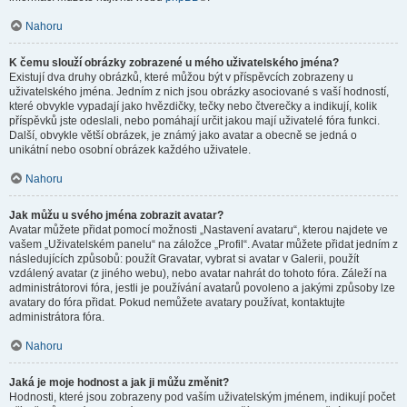
Nahoru
K čemu slouží obrázky zobrazené u mého uživatelského jména?
Existují dva druhy obrázků, které můžou být v příspěvcích zobrazeny u
uživatelského jména. Jedním z nich jsou obrázky asociované s vaší hodností,
které obvykle vypadají jako hvězdičky, tečky nebo čtverečky a indikují, kolik
příspěvků jste odeslali, nebo pomáhají určit jakou mají uživatelé fóra funkci.
Další, obvykle větší obrázek, je známý jako avatar a obecně se jedná o
unikátní nebo osobní obrázek každého uživatele.
Nahoru
Jak můžu u svého jména zobrazit avatar?
Avatar můžete přidat pomocí možnosti „Nastavení avataru“, kterou najdete ve
vašem „Uživatelském panelu“ na záložce „Profil“. Avatar můžete přidat jedním z
následujících způsobů: použít Gravatar, vybrat si avatar v Galerii, použít
vzdálený avatar (z jiného webu), nebo avatar nahrát do tohoto fóra. Záleží na
administrátorovi fóra, jestli je používání avatarů povoleno a jakými způsoby lze
avatary do fóra přidat. Pokud nemůžete avatary používat, kontaktujte
administrátora fóra.
Nahoru
Jaká je moje hodnost a jak ji můžu změnit?
Hodnosti, které jsou zobrazeny pod vaším uživatelským jménem, indikují počet