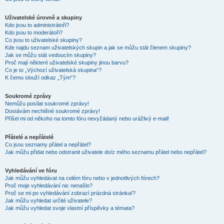
Uživatelské úrovně a skupiny
Kdo jsou to administrátoři?
Kdo jsou to moderátoři?
Co jsou to uživatelské skupiny?
Kde najdu seznam uživatelských skupin a jak se můžu stát členem skupiny?
Jak se můžu stát vedoucím skupiny?
Proč mají některé uživatelské skupiny jinou barvu?
Co je to „Výchozí uživatelská skupina“?
K čemu slouží odkaz „Tým“?
Soukromé zprávy
Nemůžu posílat soukromé zprávy!
Dostávám nechtěné soukromé zprávy!
Přišel mi od někoho na tomto fóru nevyžádaný nebo urážlivý e-mail!
Přátelé a nepřátelé
Co jsou seznamy přátel a nepřátel?
Jak můžu přidat nebo odstranit uživatele do/z mého seznamu přátel nebo nepřátel?
Vyhledávání ve fóru
Jak můžu vyhledávat na celém fóru nebo v jednotlivých fórech?
Proč moje vyhledávání nic nenašlo?
Proč se mi po vyhledávání zobrazí prázdná stránka!?
Jak můžu vyhledat určité uživatele?
Jak můžu vyhledat svoje vlastní příspěvky a témata?