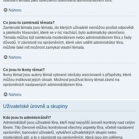
odeslání tématu jako důležitého udělována administrátorem fóra.
Nahoru
Co jsou to zamknutá témata?
Zamknutá témata jsou témata, do kterých uživatelé nemůžou posílat odpovědi
a jakékoliv hlasování, které se v nic nachází, bylo automaticky ukončeno.
Témata můžou být zamknuta moderátorem nebo administrátorem fóra z řady
důvodů. V závislosti na oprávněních, které vám udělil administrátor fóra,
můžete také mít možnost zamykat vlastní témata.
Nahoru
Co jsou to ikony témat?
Ikony témat jsou autory témat vybrané obrázky asociované s příspěvky, které
můžou indikovat jejich obsah. Možnost používat ikony témat závisí na
oprávněních nastavených administrátorem fóra.
Nahoru
Uživatelské úrovně a skupiny
Kdo jsou to administrátoři?
Administrátoři jsou uživatelé fóra, kteří mají nejvyšší úroveň kontroly nad celým
fórem. Tito členové můžou kontrolovat všechny aspekty fóra, včetně nastavení
oprávnění, banování uživatelů, vytváření uživatelských skupin nebo
moderátorů atd. a to v závislosti na oprávněních, která jsou jim udělena