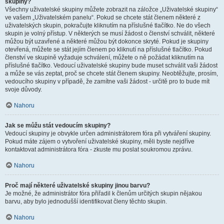
skupiny?
Všechny uživatelské skupiny můžete zobrazit na záložce „Uživatelské skupiny“
ve vašem „Uživatelském panelu“. Pokud se chcete stát členem některé z
uživatelských skupin, pokračujte kliknutím na příslušné tlačítko. Ne do všech
skupin je volný přístup. V některých se musí žádost o členství schválit, některé
můžou být uzavřené a některé můžou být dokonce skryté. Pokud je skupiny
otevřená, můžete se stát jejím členem po kliknutí na příslušné tlačítko. Pokud
členství ve skupině vyžaduje schválení, můžete o ně požádat kliknutím na
příslušné tlačítko. Vedoucí uživatelské skupiny bude muset schválit vaši žádost
a může se vás zeptat, proč se chcete stát členem skupiny. Neobtěžujte, prosím,
vedoucího skupiny v případě, že zamítne vaši žádost - určitě pro to bude mít
svoje důvody.
Nahoru
Jak se můžu stát vedoucím skupiny?
Vedoucí skupiny je obvykle určen administrátorem fóra při vytváření skupiny.
Pokud máte zájem o vytvoření uživatelské skupiny, měli byste nejdříve
kontaktovat administrátora fóra - zkuste mu poslat soukromou zprávu.
Nahoru
Proč mají některé uživatelské skupiny jinou barvu?
Je možné, že administrátor fóra přiřadil k členům určitých skupin nějakou
barvu, aby bylo jednodušší identifikovat členy těchto skupin.
Nahoru