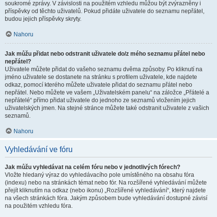
soukromé zprávy. V závislosti na použitém vzhledu můžou být zvýrazněny i
příspěvky od těchto uživatelů. Pokud přidáte uživatele do seznamu nepřátel,
budou jejich příspěvky skryty.
Nahoru
Jak můžu přidat nebo odstranit uživatele do/z mého seznamu přátel nebo
nepřátel?
Uživatele můžete přidat do vašeho seznamu dvěma způsoby. Po kliknutí na
jméno uživatele se dostanete na stránku s profilem uživatele, kde najdete
odkaz, pomocí kterého můžete uživatele přidat do seznamu přátel nebo
nepřátel. Nebo můžete ve vašem „Uživatelském panelu“ na záložce „Přátelé a
nepřátelé“ přímo přidat uživatele do jednoho ze seznamů vložením jejich
uživatelských jmen. Na stejné stránce můžete také odstranit uživatele z vašich
seznamů.
Nahoru
Vyhledávání ve fóru
Jak můžu vyhledávat na celém fóru nebo v jednotlivých fórech?
Vložte hledaný výraz do vyhledávacího pole umístěného na obsahu fóra
(indexu) nebo na stránkách témat nebo fór. Na rozšířené vyhledávání můžete
přejít kliknutím na odkaz (nebo ikonu) „Rozšířené vyhledávání“, který najdete
na všech stránkách fóra. Jakým způsobem bude vyhledávání dostupné závisí
na použitém vzhledu fóra.