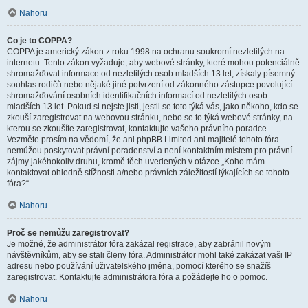
Nahoru
Co je to COPPA?
COPPA je americký zákon z roku 1998 na ochranu soukromí nezletilých na
internetu. Tento zákon vyžaduje, aby webové stránky, které mohou potenciálně
shromažďovat informace od nezletilých osob mladších 13 let, získaly písemný
souhlas rodičů nebo nějaké jiné potvrzení od zákonného zástupce povolující
shromažďování osobních identifikačních informací od nezletilých osob
mladších 13 let. Pokud si nejste jisti, jestli se toto týká vás, jako někoho, kdo se
zkouší zaregistrovat na webovou stránku, nebo se to týká webové stránky, na
kterou se zkoušíte zaregistrovat, kontaktujte vašeho právního poradce.
Vezměte prosím na vědomí, že ani phpBB Limited ani majitelé tohoto fóra
nemůžou poskytovat právní poradenství a není kontaktním místem pro právní
zájmy jakéhokoliv druhu, kromě těch uvedených v otázce „Koho mám
kontaktovat ohledně stížnosti a/nebo právních záležitostí týkajících se tohoto
fóra?“.
Nahoru
Proč se nemůžu zaregistrovat?
Je možné, že administrátor fóra zakázal registrace, aby zabránil novým
návštěvníkům, aby se stali členy fóra. Administrátor mohl také zakázat vaši IP
adresu nebo používání uživatelského jména, pomocí kterého se snažíš
zaregistrovat. Kontaktujte administrátora fóra a požádejte ho o pomoc.
Nahoru