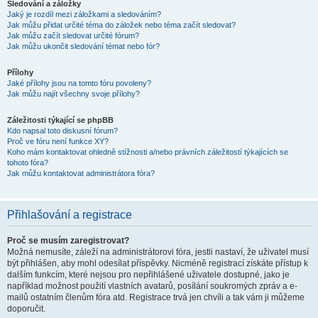
Sledování a záložky
Jaký je rozdíl mezi záložkami a sledováním?
Jak můžu přidat určité téma do záložek nebo téma začít sledovat?
Jak můžu začít sledovat určité fórum?
Jak můžu ukončit sledování témat nebo fór?
Přílohy
Jaké přílohy jsou na tomto fóru povoleny?
Jak můžu najít všechny svoje přílohy?
Záležitosti týkající se phpBB
Kdo napsal toto diskusní fórum?
Proč ve fóru není funkce XY?
Koho mám kontaktovat ohledně stížnosti a/nebo právních záležitostí týkajících se
tohoto fóra?
Jak můžu kontaktovat administrátora fóra?
Přihlašování a registrace
Proč se musím zaregistrovat?
Možná nemusíte, záleží na administrátorovi fóra, jestli nastaví, že uživatel musí
být přihlášen, aby mohl odesílat příspěvky. Nicméně registrací získáte přístup k
dalším funkcím, které nejsou pro nepřihlášené uživatele dostupné, jako je
například možnost použití vlastních avatarů, posílání soukromých zpráv a e-
mailů ostatním členům fóra atd. Registrace trvá jen chvíli a tak vám ji můžeme
doporučit.