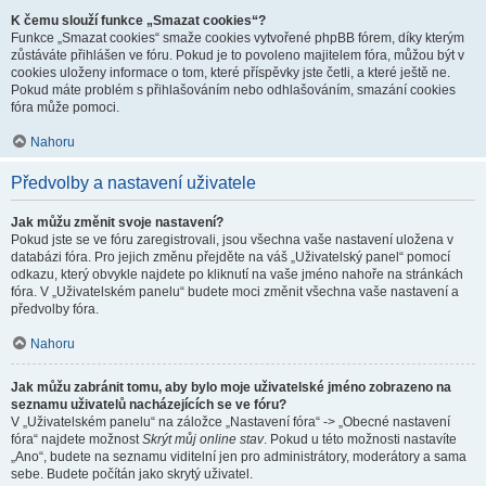
K čemu slouží funkce „Smazat cookies“?
Funkce „Smazat cookies“ smaže cookies vytvořené phpBB fórem, díky kterým
zůstáváte přihlášen ve fóru. Pokud je to povoleno majitelem fóra, můžou být v
cookies uloženy informace o tom, které příspěvky jste četli, a které ještě ne.
Pokud máte problém s přihlašováním nebo odhlašováním, smazání cookies
fóra může pomoci.
Nahoru
Předvolby a nastavení uživatele
Jak můžu změnit svoje nastavení?
Pokud jste se ve fóru zaregistrovali, jsou všechna vaše nastavení uložena v
databázi fóra. Pro jejich změnu přejděte na váš „Uživatelský panel“ pomocí
odkazu, který obvykle najdete po kliknutí na vaše jméno nahoře na stránkách
fóra. V „Uživatelském panelu“ budete moci změnit všechna vaše nastavení a
předvolby fóra.
Nahoru
Jak můžu zabránit tomu, aby bylo moje uživatelské jméno zobrazeno na
seznamu uživatelů nacházejících se ve fóru?
V „Uživatelském panelu“ na záložce „Nastavení fóra“ -> „Obecné nastavení
fóra“ najdete možnost
Skrýt můj online stav
. Pokud u této možnosti nastavíte
„Ano“, budete na seznamu viditelní jen pro administrátory, moderátory a sama
sebe. Budete počítán jako skrytý uživatel.