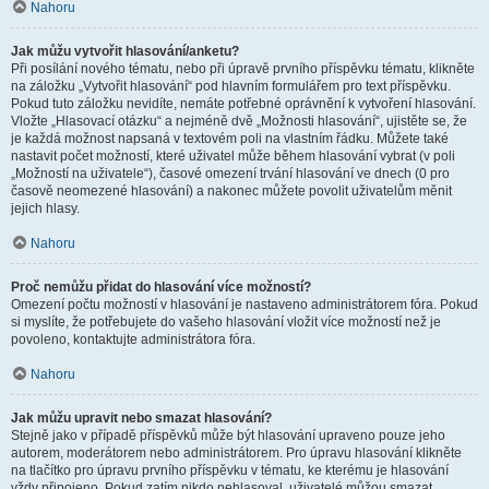
Nahoru
Jak můžu vytvořit hlasování/anketu?
Při posílání nového tématu, nebo při úpravě prvního příspěvku tématu, klikněte
na záložku „Vytvořit hlasování“ pod hlavním formulářem pro text příspěvku.
Pokud tuto záložku nevidíte, nemáte potřebné oprávnění k vytvoření hlasování.
Vložte „Hlasovací otázku“ a nejméně dvě „Možnosti hlasování“, ujistěte se, že
je každá možnost napsaná v textovém poli na vlastním řádku. Můžete také
nastavit počet možností, které uživatel může během hlasování vybrat (v poli
„Možností na uživatele“), časové omezení trvání hlasování ve dnech (0 pro
časově neomezené hlasování) a nakonec můžete povolit uživatelům měnit
jejich hlasy.
Nahoru
Proč nemůžu přidat do hlasování více možností?
Omezení počtu možností v hlasování je nastaveno administrátorem fóra. Pokud
si myslíte, že potřebujete do vašeho hlasování vložit více možností než je
povoleno, kontaktujte administrátora fóra.
Nahoru
Jak můžu upravit nebo smazat hlasování?
Stejně jako v případě příspěvků může být hlasování upraveno pouze jeho
autorem, moderátorem nebo administrátorem. Pro úpravu hlasování klikněte
na tlačítko pro úpravu prvního příspěvku v tématu, ke kterému je hlasování
vždy připojeno. Pokud zatím nikdo nehlasoval, uživatelé můžou smazat