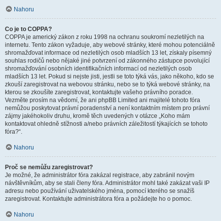
Nahoru
Co je to COPPA?
COPPA je americký zákon z roku 1998 na ochranu soukromí nezletilých na
internetu. Tento zákon vyžaduje, aby webové stránky, které mohou potenciálně
shromažďovat informace od nezletilých osob mladších 13 let, získaly písemný
souhlas rodičů nebo nějaké jiné potvrzení od zákonného zástupce povolující
shromažďování osobních identifikačních informací od nezletilých osob
mladších 13 let. Pokud si nejste jisti, jestli se toto týká vás, jako někoho, kdo se
zkouší zaregistrovat na webovou stránku, nebo se to týká webové stránky, na
kterou se zkoušíte zaregistrovat, kontaktujte vašeho právního poradce.
Vezměte prosím na vědomí, že ani phpBB Limited ani majitelé tohoto fóra
nemůžou poskytovat právní poradenství a není kontaktním místem pro právní
zájmy jakéhokoliv druhu, kromě těch uvedených v otázce „Koho mám
kontaktovat ohledně stížnosti a/nebo právních záležitostí týkajících se tohoto
fóra?“.
Nahoru
Proč se nemůžu zaregistrovat?
Je možné, že administrátor fóra zakázal registrace, aby zabránil novým
návštěvníkům, aby se stali členy fóra. Administrátor mohl také zakázat vaši IP
adresu nebo používání uživatelského jména, pomocí kterého se snažíš
zaregistrovat. Kontaktujte administrátora fóra a požádejte ho o pomoc.
Nahoru