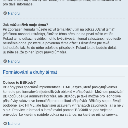
pro další informace.
Nahoru
Jak můžu oživit moje téma?
Při zobrazení tématu můžete oživit téma kliknutím na odkaz „Oživit téma“
(většinou naspodu stránky), čímž se téma přesune na první místo ve fóru.
Pokud tento odkaz nevidíte, mohlo být oživování témat zakázáno, nebo ještě
neuběhla doba, po které je povoleno téma oživit. Oživit téma jde také
jednoduše tak, že do něho odešlete příspěvek. Pokud to ale budete dělat,
ujistěte se, že to není proti pravidlům fóra.
Nahoru
Formátování a druhy témat
Co jsou to BBKódy?
BBKódy jsou speciální implementace HTML jazyka, které poskytují velkou
kontrolu pro formátování jednotlivých objektů v příspěvcích. Možnost používání
BBKódů uděluje administrátor fóra, ale BBKódy je také možné pro jednotlivé
příspěvky zakázat ve formuláři pro odesílání příspěvků. BBKódy se používají
podobně jako HTML, ale tagy jsou uzavřeny v hranatých závorkách [ a ] a ne v
< a >. Pro více informací o formátování pomocí BBKódů se podívejte na
průvodce, ke kterému najdete odkaz na stránce, na které se píší příspěvky.
Nahoru