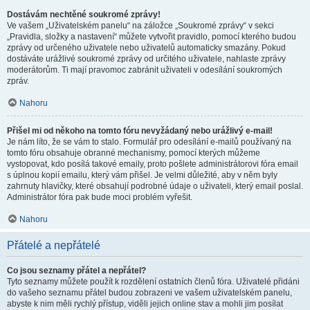
Dostávám nechtěné soukromé zprávy!
Ve vašem „Uživatelském panelu“ na záložce „Soukromé zprávy“ v sekci
„Pravidla, složky a nastavení“ můžete vytvořit pravidlo, pomocí kterého budou
zprávy od určeného uživatele nebo uživatelů automaticky smazány. Pokud
dostáváte urážlivé soukromé zprávy od určitého uživatele, nahlaste zprávy
moderátorům. Ti mají pravomoc zabránit uživateli v odesílání soukromých
zpráv.
Nahoru
Přišel mi od někoho na tomto fóru nevyžádaný nebo urážlivý e-mail!
Je nám líto, že se vám to stalo. Formulář pro odesílání e-mailů používaný na
tomto fóru obsahuje obranné mechanismy, pomocí kterých můžeme
vystopovat, kdo posílá takové emaily, proto pošlete administrátorovi fóra email
s úplnou kopií emailu, který vám přišel. Je velmi důležité, aby v něm byly
zahrnuty hlavičky, které obsahují podrobné údaje o uživateli, který email poslal.
Administrátor fóra pak bude moci problém vyřešit.
Nahoru
Přátelé a nepřátelé
Co jsou seznamy přátel a nepřátel?
Tyto seznamy můžete použít k rozdělení ostatních členů fóra. Uživatelé přidáni
do vašeho seznamu přátel budou zobrazeni ve vašem uživatelském panelu,
abyste k nim měli rychlý přístup, viděli jejich online stav a mohli jim posílat