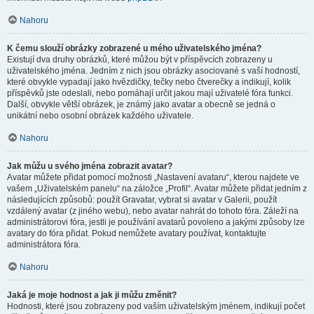
Nahoru
K čemu slouží obrázky zobrazené u mého uživatelského jména?
Existují dva druhy obrázků, které můžou být v příspěvcích zobrazeny u
uživatelského jména. Jedním z nich jsou obrázky asociované s vaší hodností,
které obvykle vypadají jako hvězdičky, tečky nebo čtverečky a indikují, kolik
příspěvků jste odeslali, nebo pomáhají určit jakou mají uživatelé fóra funkci.
Další, obvykle větší obrázek, je známý jako avatar a obecně se jedná o
unikátní nebo osobní obrázek každého uživatele.
Nahoru
Jak můžu u svého jména zobrazit avatar?
Avatar můžete přidat pomocí možnosti „Nastavení avataru“, kterou najdete ve
vašem „Uživatelském panelu“ na záložce „Profil“. Avatar můžete přidat jedním z
následujících způsobů: použít Gravatar, vybrat si avatar v Galerii, použít
vzdálený avatar (z jiného webu), nebo avatar nahrát do tohoto fóra. Záleží na
administrátorovi fóra, jestli je používání avatarů povoleno a jakými způsoby lze
avatary do fóra přidat. Pokud nemůžete avatary používat, kontaktujte
administrátora fóra.
Nahoru
Jaká je moje hodnost a jak ji můžu změnit?
Hodnosti, které jsou zobrazeny pod vaším uživatelským jménem, indikují počet