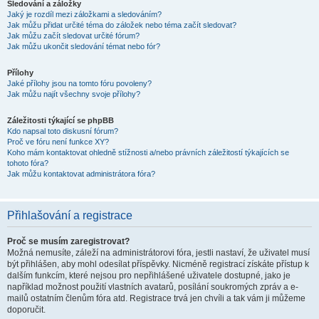
Sledování a záložky
Jaký je rozdíl mezi záložkami a sledováním?
Jak můžu přidat určité téma do záložek nebo téma začít sledovat?
Jak můžu začít sledovat určité fórum?
Jak můžu ukončit sledování témat nebo fór?
Přílohy
Jaké přílohy jsou na tomto fóru povoleny?
Jak můžu najít všechny svoje přílohy?
Záležitosti týkající se phpBB
Kdo napsal toto diskusní fórum?
Proč ve fóru není funkce XY?
Koho mám kontaktovat ohledně stížnosti a/nebo právních záležitostí týkajících se
tohoto fóra?
Jak můžu kontaktovat administrátora fóra?
Přihlašování a registrace
Proč se musím zaregistrovat?
Možná nemusíte, záleží na administrátorovi fóra, jestli nastaví, že uživatel musí
být přihlášen, aby mohl odesílat příspěvky. Nicméně registrací získáte přístup k
dalším funkcím, které nejsou pro nepřihlášené uživatele dostupné, jako je
například možnost použití vlastních avatarů, posílání soukromých zpráv a e-
mailů ostatním členům fóra atd. Registrace trvá jen chvíli a tak vám ji můžeme
doporučit.