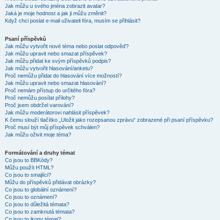
Jak můžu u svého jména zobrazit avatar?
Jaká je moje hodnost a jak ji můžu změnit?
Když chci poslat e-mail uživateli fóra, musím se přihlásit?
Psaní příspěvků
Jak můžu vytvořit nové téma nebo poslat odpověď?
Jak můžu upravit nebo smazat příspěvek?
Jak můžu přidat ke svým příspěvků podpis?
Jak můžu vytvořit hlasování/anketu?
Proč nemůžu přidat do hlasování více možností?
Jak můžu upravit nebo smazat hlasování?
Proč nemám přístup do určitého fóra?
Proč nemůžu posílat přílohy?
Proč jsem obdržel varování?
Jak můžu moderátorovi nahlásit příspěvek?
K čemu slouží tlačítko „Uložit jako rozepsanou zprávu“ zobrazené při psaní příspěvku?
Proč musí být můj příspěvek schválen?
Jak můžu oživit moje téma?
Formátování a druhy témat
Co jsou to BBKódy?
Můžu použít HTML?
Co jsou to smajlíci?
Můžu do příspěvků přidávat obrázky?
Co jsou to globální oznámení?
Co jsou to oznámení?
Co jsou to důležitá témata?
Co jsou to zamknutá témata?
Co jsou to ikony témat?