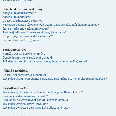
Uživatelské úrovně a skupiny
Kdo jsou to administrátoři?
Kdo jsou to moderátoři?
Co jsou to uživatelské skupiny?
Kde najdu seznam uživatelských skupin a jak se můžu stát členem skupiny?
Jak se můžu stát vedoucím skupiny?
Proč mají některé uživatelské skupiny jinou barvu?
Co je to „Výchozí uživatelská skupina“?
K čemu slouží odkaz „Tým“?
Soukromé zprávy
Nemůžu posílat soukromé zprávy!
Dostávám nechtěné soukromé zprávy!
Přišel mi od někoho na tomto fóru nevyžádaný nebo urážlivý e-mail!
Přátelé a nepřátelé
Co jsou seznamy přátel a nepřátel?
Jak můžu přidat nebo odstranit uživatele do/z mého seznamu přátel nebo nepřátel?
Vyhledávání ve fóru
Jak můžu vyhledávat na celém fóru nebo v jednotlivých fórech?
Proč moje vyhledávání nic nenašlo?
Proč se mi po vyhledávání zobrazí prázdná stránka!?
Jak můžu vyhledat určité uživatele?
Jak můžu vyhledat svoje vlastní příspěvky a témata?