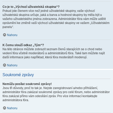
Co je to „Výchozí uživatelská skupina“?
Pokud jste členem více než jedné uživatelské skupiny, vaše výchozí
uživatelská skupina určuje, jaká a barva a hodnost skupiny by měla být u
vašeho uživatelského jména zobrazena. Administrátor fóra vám může udělit
oprávnění ke změně vaší výchozí uživatelské skupiny ve vašem „Uživatelském
panelu“.
Nahoru
K čemu slouží odkaz „Tým“?
Na této stránce můžete zobrazit seznam členů starajících se o chod nebo
vedení fóra včetně moderátorů a administrátorů fóra. Také tam můžete najít
další informace jako například, která fóra moderátoři moderují.
Nahoru
Soukromé zprávy
Nemůžu posílat soukromé zprávy!
Jsou tři důvody, proč to tak je. Nejste zaregistrovaní a/nebo přihlášení,
administrátor fóra zakázal soukromé zprávy pro celé fórum, nebo administrátor
fóra zakázal přímo vám odesílání zpráv. Pro více informací kontaktujte
administrátora fóra.
Nahoru