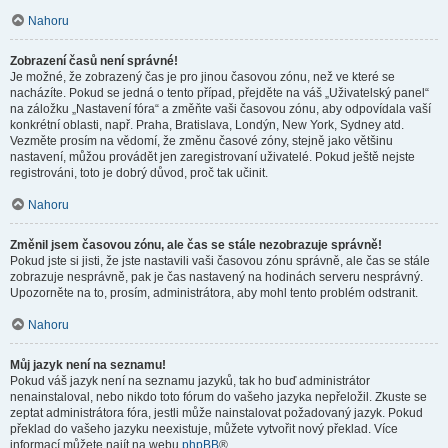
Nahoru
Zobrazení časů není správné!
Je možné, že zobrazený čas je pro jinou časovou zónu, než ve které se
nacházíte. Pokud se jedná o tento případ, přejděte na váš „Uživatelský panel“
na záložku „Nastavení fóra“ a změňte vaši časovou zónu, aby odpovídala vaší
konkrétní oblasti, např. Praha, Bratislava, Londýn, New York, Sydney atd.
Vezměte prosím na vědomí, že změnu časové zóny, stejně jako většinu
nastavení, můžou provádět jen zaregistrovaní uživatelé. Pokud ještě nejste
registrováni, toto je dobrý důvod, proč tak učinit.
Nahoru
Změnil jsem časovou zónu, ale čas se stále nezobrazuje správně!
Pokud jste si jisti, že jste nastavili vaši časovou zónu správně, ale čas se stále
zobrazuje nesprávně, pak je čas nastavený na hodinách serveru nesprávný.
Upozorněte na to, prosím, administrátora, aby mohl tento problém odstranit.
Nahoru
Můj jazyk není na seznamu!
Pokud váš jazyk není na seznamu jazyků, tak ho buď administrátor
nenainstaloval, nebo nikdo toto fórum do vašeho jazyka nepřeložil. Zkuste se
zeptat administrátora fóra, jestli může nainstalovat požadovaný jazyk. Pokud
překlad do vašeho jazyku neexistuje, můžete vytvořit nový překlad. Více
informací můžete najít na webu
phpBB
®.