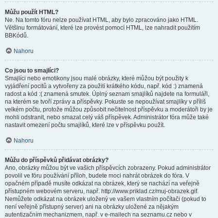
Můžu použít HTML?
Ne. Na tomto fóru nelze používat HTML, aby bylo zpracováno jako HTML.
Většinu formátování, které lze provést pomocí HTML, lze nahradit použitím
BBKódů.
Nahoru
Co jsou to smajlíci?
Smajlíci nebo emotikony jsou malé obrázky, které můžou být použity k
vyjádření pocitů a vytvořeny za použití krátkého kódu, např. kód :) znamená
radost a kód :( znamená smutek. Úplný seznam smajlíků najdete na formuláři,
na kterém se tvoří zprávy a příspěvky. Pokuste se nepoužívat smajlíky v příliš
velkém počtu, protože můžou způsobit nečitelnost příspěvku a moderátoři by je
mohli odstranit, nebo smazat celý váš příspěvek. Administrátor fóra může také
nastavit omezení počtu smajlíků, které lze v příspěvku použít.
Nahoru
Můžu do příspěvků přidávat obrázky?
Ano, obrázky můžou být ve vašich příspěvcích zobrazeny. Pokud administrátor
povolil ve fóru používání příloh, budete moci nahrát obrázek do fóra. V
opačném případě musíte odkázat na obrázek, který se nachází na veřejně
přístupném webovém serveru, např. http://www.priklad.cz/muj-obrazek.gif.
Nemůžete odkázat na obrázek uložený ve vašem vlastním počítači (pokud to
není veřejně přístupný server) ani na obrázky uložené za nějakým
autentizačním mechanizmem, např. v e-mailech na seznamu.cz nebo v