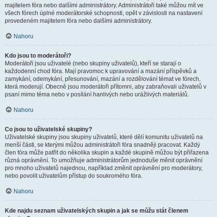
majitelem fóra nebo dalšími administrátory. Administrátoři také můžou mít ve
všech fórech úplné moderátorské schopnosti, opět v závislosti na nastavení
provedeném majitelem fóra nebo dalšími administrátory.
Nahoru
Kdo jsou to moderátoři?
Moderátoři jsou uživatelé (nebo skupiny uživatelů), kteří se starají o
každodenní chod fóra. Mají pravomoc k upravování a mazání příspěvků a
zamykání, odemykání, přesunování, mazání a rozdělování témat ve fórech,
která moderují. Obecně jsou moderátoři přítomni, aby zabraňovali uživatelů v
psaní mimo téma nebo v posílání hanlivých nebo urážlivých materiálů.
Nahoru
Co jsou to uživatelské skupiny?
Uživatelské skupiny jsou skupiny uživatelů, které dělí komunitu uživatelů na
menší části, se kterými můžou administrátoři fóra snadněji pracovat. Každý
člen fóra může patřit do několika skupin a každé skupině můžou být přiřazena
různá oprávnění. To umožňuje administrátorům jednoduše měnit oprávnění
pro mnoho uživatelů najednou, například změnit oprávnění pro moderátory,
nebo povolit uživatelům přístup do soukromého fóra.
Nahoru
Kde najdu seznam uživatelských skupin a jak se můžu stát členem