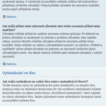
soukromé zprávy. V závislosti na použitém vzhledu můžou být zvýrazněny i
příspěvky od těchto uživatelů. Pokud přidáte uživatele do seznamu nepřátel,
budou jejich příspěvky skryty.
Nahoru
Jak můžu přidat nebo odstranit uživatele do/z mého seznamu přátel nebo
nepřátel?
Uživatele můžete přidat do vašeho seznamu dvěma způsoby. Po kliknutí na
jméno uživatele se dostanete na stránku s profilem uživatele, kde najdete
odkaz, pomocí kterého můžete uživatele přidat do seznamu přátel nebo
nepřátel. Nebo můžete ve vašem „Uživatelském panelu“ na záložce „Přátelé a
nepřátelé“ přímo přidat uživatele do jednoho ze seznamů vložením jejich
uživatelských jmen. Na stejné stránce můžete také odstranit uživatele z vašich
seznamů.
Nahoru
Vyhledávání ve fóru
Jak můžu vyhledávat na celém fóru nebo v jednotlivých fórech?
Vložte hledaný výraz do vyhledávacího pole umístěného na obsahu fóra
(indexu) nebo na stránkách témat nebo fór. Na rozšířené vyhledávání můžete
přejít kliknutím na odkaz (nebo ikonu) „Rozšířené vyhledávání“, který najdete
na všech stránkách fóra. Jakým způsobem bude vyhledávání dostupné závisí
na použitém vzhledu fóra.