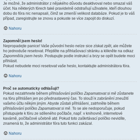
Je možné, že administrátor z nějakého důvodu deaktivoval nebo smazal váš
účet. Na některých fórech také pravidelně odstraňují uživatele, kteří dlouhou
dobu do fóra nic nenapsali, čímž se zmenší velikost databáze. Pokud je to váš
případ, zaregistrujte se znovu a pokuste se více zapojit do diskuzí.
Nahoru
Zapomněl jsem heslo!
Nepropadejte panice! Vaše původní heslo nelze sice získat zpět, ale můžete
ho jednoduše resetovat. Přejděte na přihlašovací stránku a klikněte na odkaz
Zapomněl/a jsem heslo
. Postupujte podle instrukcí a brzy se opět budete moci
přihlásit.
Pokud nebudete moci resetovat vaše heslo, kontaktujte administrátora fóra.
Nahoru
Proč se automaticky odhlašuji?
Pokud nezatrhnete během přihlašování políčko
Zapamatovat si mě
zůstanete
na fóru přihlášen jen po přednastavený čas. To slouží k zabránění zneužití
vašeho účtu někým jiným. Abyste zůstali přihlášeni, zatrhněte během
přihlašování políčko
Zapamatovat si mě
. To se ale nedoporučuje, pokud
přistupujete k fóru ze sdíleného počítače, např. v knihovně, internetové
kavárně, počítačové učebně atd. Pokud toto zaškrtávací políčko nevidíte,
znamená to, že administrátor fóra tuto funkci zakázal.
Nahoru