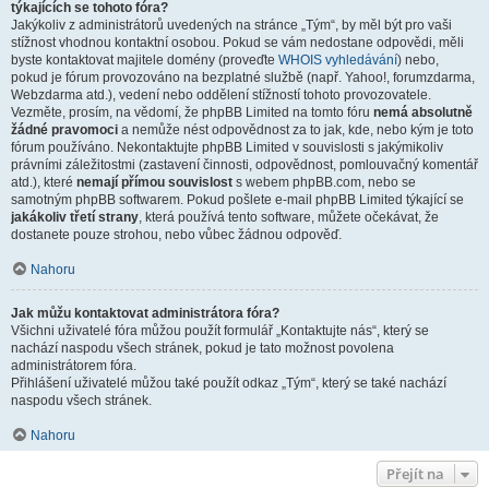
týkajících se tohoto fóra?
Jakýkoliv z administrátorů uvedených na stránce „Tým“, by měl být pro vaši
stížnost vhodnou kontaktní osobou. Pokud se vám nedostane odpovědi, měli
byste kontaktovat majitele domény (proveďte
WHOIS vyhledávání
) nebo,
pokud je fórum provozováno na bezplatné službě (např. Yahoo!, forumzdarma,
Webzdarma atd.), vedení nebo oddělení stížností tohoto provozovatele.
Vezměte, prosím, na vědomí, že phpBB Limited na tomto fóru
nemá absolutně
žádné pravomoci
a nemůže nést odpovědnost za to jak, kde, nebo kým je toto
fórum používáno. Nekontaktujte phpBB Limited v souvislosti s jakýmikoliv
právními záležitostmi (zastavení činnosti, odpovědnost, pomlouvačný komentář
atd.), které
nemají přímou souvislost
s webem phpBB.com, nebo se
samotným phpBB softwarem. Pokud pošlete e-mail phpBB Limited týkající se
jakákoliv třetí strany
, která používá tento software, můžete očekávat, že
dostanete pouze strohou, nebo vůbec žádnou odpověď.
Nahoru
Jak můžu kontaktovat administrátora fóra?
Všichni uživatelé fóra můžou použít formulář „Kontaktujte nás“, který se
nachází naspodu všech stránek, pokud je tato možnost povolena
administrátorem fóra.
Přihlášení uživatelé můžou také použít odkaz „Tým“, který se také nachází
naspodu všech stránek.
Nahoru
Přejít na