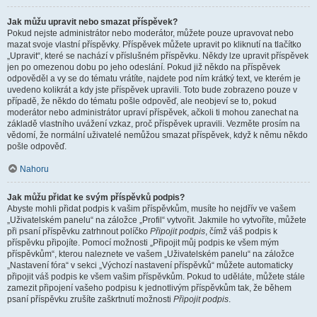
Jak můžu upravit nebo smazat příspěvek?
Pokud nejste administrátor nebo moderátor, můžete pouze upravovat nebo
mazat svoje vlastní příspěvky. Příspěvek můžete upravit po kliknutí na tlačítko
„Upravit“, které se nachází v příslušném příspěvku. Někdy lze upravit příspěvek
jen po omezenou dobu po jeho odeslání. Pokud již někdo na příspěvek
odpověděl a vy se do tématu vrátíte, najdete pod ním krátký text, ve kterém je
uvedeno kolikrát a kdy jste příspěvek upravili. Toto bude zobrazeno pouze v
případě, že někdo do tématu pošle odpověď, ale neobjeví se to, pokud
moderátor nebo administrátor upraví příspěvek, ačkoli ti mohou zanechat na
základě vlastního uvážení vzkaz, proč příspěvek upravili. Vezměte prosím na
vědomí, že normální uživatelé nemůžou smazat příspěvek, když k němu někdo
pošle odpověď.
Nahoru
Jak můžu přidat ke svým příspěvků podpis?
Abyste mohli přidat podpis k vašim příspěvkům, musíte ho nejdřív ve vašem
„Uživatelském panelu“ na záložce „Profil“ vytvořit. Jakmile ho vytvoříte, můžete
při psaní příspěvku zatrhnout políčko
Připojit podpis
, čímž váš podpis k
příspěvku připojíte. Pomocí možnosti „Připojit můj podpis ke všem mým
příspěvkům“, kterou naleznete ve vašem „Uživatelském panelu“ na záložce
„Nastavení fóra“ v sekci „Výchozí nastavení příspěvků“ můžete automaticky
připojit váš podpis ke všem vašim příspěvkům. Pokud to uděláte, můžete stále
zamezit připojení vašeho podpisu k jednotlivým příspěvkům tak, že během
psaní příspěvku zrušíte zaškrtnutí možnosti
Připojit podpis
.