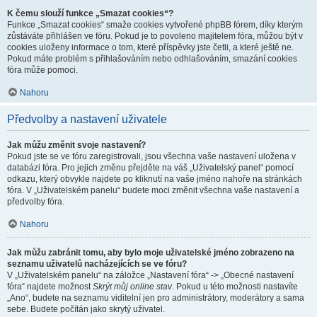
K čemu slouží funkce „Smazat cookies“?
Funkce „Smazat cookies“ smaže cookies vytvořené phpBB fórem, díky kterým
zůstáváte přihlášen ve fóru. Pokud je to povoleno majitelem fóra, můžou být v
cookies uloženy informace o tom, které příspěvky jste četli, a které ještě ne.
Pokud máte problém s přihlašováním nebo odhlašováním, smazání cookies
fóra může pomoci.
Nahoru
Předvolby a nastavení uživatele
Jak můžu změnit svoje nastavení?
Pokud jste se ve fóru zaregistrovali, jsou všechna vaše nastavení uložena v
databázi fóra. Pro jejich změnu přejděte na váš „Uživatelský panel“ pomocí
odkazu, který obvykle najdete po kliknutí na vaše jméno nahoře na stránkách
fóra. V „Uživatelském panelu“ budete moci změnit všechna vaše nastavení a
předvolby fóra.
Nahoru
Jak můžu zabránit tomu, aby bylo moje uživatelské jméno zobrazeno na
seznamu uživatelů nacházejících se ve fóru?
V „Uživatelském panelu“ na záložce „Nastavení fóra“ -> „Obecné nastavení
fóra“ najdete možnost
Skrýt můj online stav
. Pokud u této možnosti nastavíte
„Ano“, budete na seznamu viditelní jen pro administrátory, moderátory a sama
sebe. Budete počítán jako skrytý uživatel.