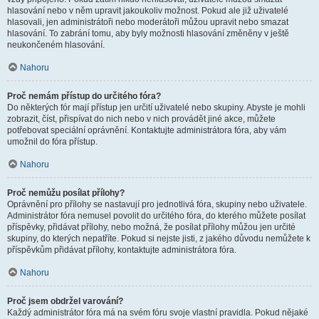
hlasování nebo v něm upravit jakoukoliv možnost. Pokud ale již uživatelé
hlasovali, jen administrátoři nebo moderátoři můžou upravit nebo smazat
hlasování. To zabrání tomu, aby byly možnosti hlasování změněny v ještě
neukončeném hlasování.
Nahoru
Proč nemám přístup do určitého fóra?
Do některých fór mají přístup jen určití uživatelé nebo skupiny. Abyste je mohli
zobrazit, číst, přispívat do nich nebo v nich provádět jiné akce, můžete
potřebovat speciální oprávnění. Kontaktujte administrátora fóra, aby vám
umožnil do fóra přístup.
Nahoru
Proč nemůžu posílat přílohy?
Oprávnění pro přílohy se nastavují pro jednotlivá fóra, skupiny nebo uživatele.
Administrátor fóra nemusel povolit do určitého fóra, do kterého můžete posílat
příspěvky, přidávat přílohy, nebo možná, že posílat přílohy můžou jen určité
skupiny, do kterých nepatříte. Pokud si nejste jisti, z jakého důvodu nemůžete k
příspěvkům přidávat přílohy, kontaktujte administrátora fóra.
Nahoru
Proč jsem obdržel varování?
Každý administrátor fóra má na svém fóru svoje vlastní pravidla. Pokud nějaké