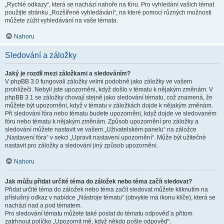
„Rychlé odkazy“, která se nachází nahoře na fóru. Pro vyhledání vašich témat
použijte stránku „Rozšířené vyhledávání“, na které pomocí různých možnosti
můžete zúžit vyhledávání na vaše témata.
Nahoru
Sledování a záložky
Jaký je rozdíl mezi záložkami a sledováním?
V phpBB 3.0 fungovali záložky velmi podobně jako záložky ve vašem
prohlížeči. Nebyli jste upozorněni, když došlo v tématu k nějakým změnám. V
phpBB 3.1 se záložky chovají stejně jako sledování tématu, což znamená, že
můžete být upozorněni, když v tématu v záložkách dojde k nějakým změnám.
Při sledování fóra nebo tématu budete upozorněni, když dojde ve sledovaném
fóru nebo tématu k nějakým změnám. Způsob upozornění pro záložky a
sledování můžete nastavit ve vašem „Uživatelském panelu“ na záložce
„Nastavení fóra“ v sekci „Upravit nastavení upozornění“. Může být užitečné
nastavit pro záložky a sledování jiný způsob upozornění.
Nahoru
Jak můžu přidat určité téma do záložek nebo téma začít sledovat?
Přidat určité téma do záložek nebo téma začít sledovat můžete kliknutím na
příslušný odkaz v nabídce „Nástroje tématu“ (obvykle má ikonu klíče), která se
nachází nad a pod tématem.
Pro sledování tématu můžete také poslat do tématu odpověď a přitom
zatrhnout políčko „Upozornit mě, když někdo pošle odpověď“.