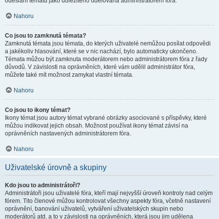
odeslání tématu jako důležitého udělována administrátorem fóra.
Nahoru
Co jsou to zamknutá témata?
Zamknutá témata jsou témata, do kterých uživatelé nemůžou posílat odpovědi
a jakékoliv hlasování, které se v nic nachází, bylo automaticky ukončeno.
Témata můžou být zamknuta moderátorem nebo administrátorem fóra z řady
důvodů. V závislosti na oprávněních, které vám udělil administrátor fóra,
můžete také mít možnost zamykat vlastní témata.
Nahoru
Co jsou to ikony témat?
Ikony témat jsou autory témat vybrané obrázky asociované s příspěvky, které
můžou indikovat jejich obsah. Možnost používat ikony témat závisí na
oprávněních nastavených administrátorem fóra.
Nahoru
Uživatelské úrovně a skupiny
Kdo jsou to administrátoři?
Administrátoři jsou uživatelé fóra, kteří mají nejvyšší úroveň kontroly nad celým
fórem. Tito členové můžou kontrolovat všechny aspekty fóra, včetně nastavení
oprávnění, banování uživatelů, vytváření uživatelských skupin nebo
moderátorů atd. a to v závislosti na oprávněních, která jsou jim udělena