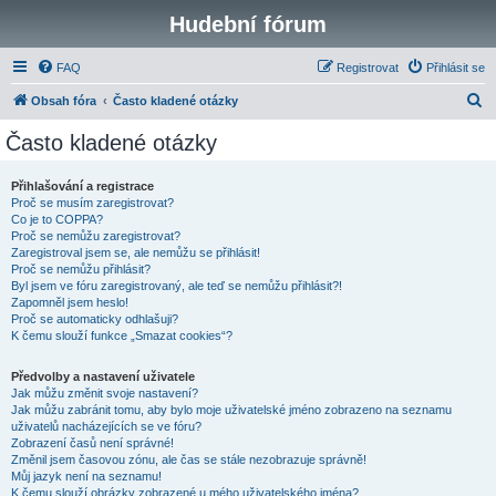
Hudební fórum
FAQ
Registrovat
Přihlásit se
H
Obsah fóra
Často kladené otázky
l
Často kladené otázky
e
d
Přihlašování a registrace
Proč se musím zaregistrovat?
a
Co je to COPPA?
t
Proč se nemůžu zaregistrovat?
Zaregistroval jsem se, ale nemůžu se přihlásit!
Proč se nemůžu přihlásit?
Byl jsem ve fóru zaregistrovaný, ale teď se nemůžu přihlásit?!
Zapomněl jsem heslo!
Proč se automaticky odhlašuji?
K čemu slouží funkce „Smazat cookies“?
Předvolby a nastavení uživatele
Jak můžu změnit svoje nastavení?
Jak můžu zabránit tomu, aby bylo moje uživatelské jméno zobrazeno na seznamu
uživatelů nacházejících se ve fóru?
Zobrazení časů není správné!
Změnil jsem časovou zónu, ale čas se stále nezobrazuje správně!
Můj jazyk není na seznamu!
K čemu slouží obrázky zobrazené u mého uživatelského jména?