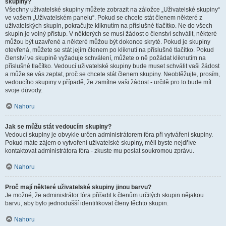
skupiny?
Všechny uživatelské skupiny můžete zobrazit na záložce „Uživatelské skupiny“
ve vašem „Uživatelském panelu“. Pokud se chcete stát členem některé z
uživatelských skupin, pokračujte kliknutím na příslušné tlačítko. Ne do všech
skupin je volný přístup. V některých se musí žádost o členství schválit, některé
můžou být uzavřené a některé můžou být dokonce skryté. Pokud je skupiny
otevřená, můžete se stát jejím členem po kliknutí na příslušné tlačítko. Pokud
členství ve skupině vyžaduje schválení, můžete o ně požádat kliknutím na
příslušné tlačítko. Vedoucí uživatelské skupiny bude muset schválit vaši žádost
a může se vás zeptat, proč se chcete stát členem skupiny. Neobtěžujte, prosím,
vedoucího skupiny v případě, že zamítne vaši žádost - určitě pro to bude mít
svoje důvody.
Nahoru
Jak se můžu stát vedoucím skupiny?
Vedoucí skupiny je obvykle určen administrátorem fóra při vytváření skupiny.
Pokud máte zájem o vytvoření uživatelské skupiny, měli byste nejdříve
kontaktovat administrátora fóra - zkuste mu poslat soukromou zprávu.
Nahoru
Proč mají některé uživatelské skupiny jinou barvu?
Je možné, že administrátor fóra přiřadil k členům určitých skupin nějakou
barvu, aby bylo jednodušší identifikovat členy těchto skupin.
Nahoru