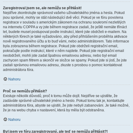
Zaregistroval jsem se, ale nemůžu se přihlásit!
Nejdříve zkontrolujte správnost vašeho uživatelského jména a hesla. Pokud
jsou správné, mohly se stát následující dvě věci. Pokud je ve fóru povolena
registrace v souladu s americkým zákonem na ochranu soukromí nezletilých
na internetu COPPA a vy jste během registrace zadali, že ještě nemáte třináct
let, budete muset postupovat podle instrukcí, které jste obdrželi e-mailem. Na
některých fórech je také vyžadováno, aby před přihlášením proběhla aktivace
nově registrovaného účtu a to buď vámi, nebo administrátorem. Tato informace
byla zobrazena během registrace. Pokud jste obdrželi registrační email,
pokračujte podle instrukcí, které v něm najdete. Pokud jste registrační email
neobdrželi, mohli jste zadat špatnou emailovou adresu, nebo byl email
zachycen spam filtrem a skončil ve složce se spamy. Pokud jste si jistí, že jste
zadali správnou emailovou adresu, zkuste s prosbou o pomoc kontaktovat
administrátora fóra.
Nahoru
Proč se nemůžu přihlásit?
Existuje několik důvodů, proč k tomu může dojít. Nejdříve se ujistěte, že
zadáváte správné uživatelské jméno a heslo. Pokud tomu tak je, kontaktujte
administrátora fóra, abyste se ujistili, že jste nebyli zabanováni. Je také možné,
že je na webu chyba v nastavení, která by měla být odstraněna.
Nahoru
Byl jsem ve fóru zaregistrovaný, ale teď se nemůžu přihlásit?!