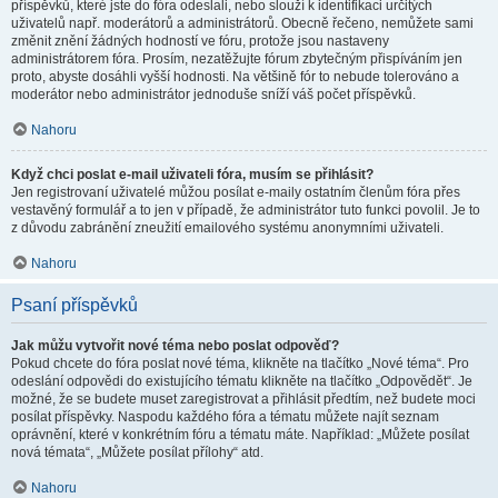
příspěvků, které jste do fóra odeslali, nebo slouží k identifikaci určitých
uživatelů např. moderátorů a administrátorů. Obecně řečeno, nemůžete sami
změnit znění žádných hodností ve fóru, protože jsou nastaveny
administrátorem fóra. Prosím, nezatěžujte fórum zbytečným přispíváním jen
proto, abyste dosáhli vyšší hodnosti. Na většině fór to nebude tolerováno a
moderátor nebo administrátor jednoduše sníží váš počet příspěvků.
Nahoru
Když chci poslat e-mail uživateli fóra, musím se přihlásit?
Jen registrovaní uživatelé můžou posílat e-maily ostatním členům fóra přes
vestavěný formulář a to jen v případě, že administrátor tuto funkci povolil. Je to
z důvodu zabránění zneužití emailového systému anonymními uživateli.
Nahoru
Psaní příspěvků
Jak můžu vytvořit nové téma nebo poslat odpověď?
Pokud chcete do fóra poslat nové téma, klikněte na tlačítko „Nové téma“. Pro
odeslání odpovědi do existujícího tématu klikněte na tlačítko „Odpovědět“. Je
možné, že se budete muset zaregistrovat a přihlásit předtím, než budete moci
posílat příspěvky. Naspodu každého fóra a tématu můžete najít seznam
oprávnění, které v konkrétním fóru a tématu máte. Například: „Můžete posílat
nová témata“, „Můžete posílat přílohy“ atd.
Nahoru