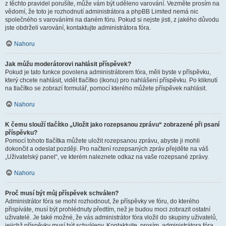
z těchto pravidel porušíte, může vám být uděleno varování. Vezměte prosím na
vědomí, že toto je rozhodnutí administrátora a phpBB Limited nemá nic
společného s varováními na daném fóru. Pokud si nejste jisti, z jakého důvodu
jste obdrželi varování, kontaktujte administrátora fóra.
Nahoru
Jak můžu moderátorovi nahlásit příspěvek?
Pokud je tato funkce povolena administrátorem fóra, měli byste v příspěvku,
který chcete nahlásit, vidět tlačítko (ikonu) pro nahlášení příspěvku. Po kliknutí
na tlačítko se zobrazí formulář, pomocí kterého můžete příspěvek nahlásit.
Nahoru
K čemu slouží tlačítko „Uložit jako rozepsanou zprávu“ zobrazené při psaní
příspěvku?
Pomocí tohoto tlačítka můžete uložit rozepsanou zprávu, abyste ji mohli
dokončit a odeslat později. Pro načtení rozepsaných zpráv přejděte na váš
„Uživatelský panel“, ve kterém naleznete odkaz na vaše rozepsané zprávy.
Nahoru
Proč musí být můj příspěvek schválen?
Administrátor fóra se mohl rozhodnout, že příspěvky ve fóru, do kterého
přispíváte, musí být prohlédnuty předtím, než je budou moci zobrazit ostatní
uživatelé. Je také možné, že vás administrátor fóra vložil do skupiny uživatelů,
jejichž příspěvky musí být schváleny. Kontaktujte, prosím, administrátora fóra