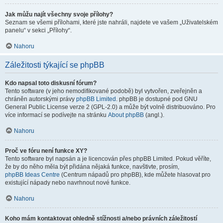
Jak můžu najít všechny svoje přílohy?
Seznam se všemi přílohami, které jste nahráli, najdete ve vašem „Uživatelském
panelu“ v sekci „Přílohy“.
Nahoru
Záležitosti týkající se phpBB
Kdo napsal toto diskusní fórum?
Tento software (v jeho nemodifikované podobě) byl vytvořen, zveřejněn a
chráněn autorskými právy
phpBB Limited
. phpBB je dostupné pod GNU
General Public License verze 2 (GPL-2.0) a může být volně distribuováno. Pro
více informací se podívejte na stránku
About phpBB
(angl.).
Nahoru
Proč ve fóru není funkce XY?
Tento software byl napsán a je licencován přes phpBB Limited. Pokud věříte,
že by do něho měla být přidána nějaká funkce, navštivte, prosím,
phpBB Ideas Centre
(Centrum nápadů pro phpBB), kde můžete hlasovat pro
existující nápady nebo navrhnout nové funkce.
Nahoru
Koho mám kontaktovat ohledně stížnosti a/nebo právních záležitostí