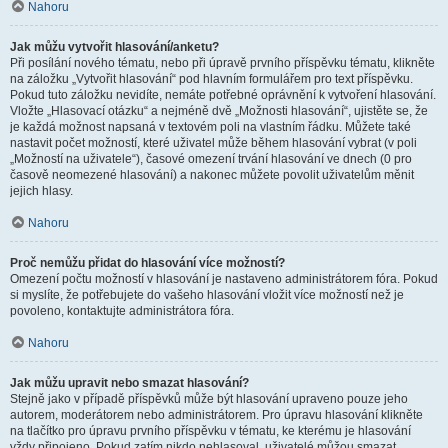
Nahoru
Jak můžu vytvořit hlasování/anketu?
Při posílání nového tématu, nebo při úpravě prvního příspěvku tématu, klikněte
na záložku „Vytvořit hlasování“ pod hlavním formulářem pro text příspěvku.
Pokud tuto záložku nevidíte, nemáte potřebné oprávnění k vytvoření hlasování.
Vložte „Hlasovací otázku“ a nejméně dvě „Možnosti hlasování“, ujistěte se, že
je každá možnost napsaná v textovém poli na vlastním řádku. Můžete také
nastavit počet možností, které uživatel může během hlasování vybrat (v poli
„Možností na uživatele“), časové omezení trvání hlasování ve dnech (0 pro
časově neomezené hlasování) a nakonec můžete povolit uživatelům měnit
jejich hlasy.
Nahoru
Proč nemůžu přidat do hlasování více možností?
Omezení počtu možností v hlasování je nastaveno administrátorem fóra. Pokud
si myslíte, že potřebujete do vašeho hlasování vložit více možností než je
povoleno, kontaktujte administrátora fóra.
Nahoru
Jak můžu upravit nebo smazat hlasování?
Stejně jako v případě příspěvků může být hlasování upraveno pouze jeho
autorem, moderátorem nebo administrátorem. Pro úpravu hlasování klikněte
na tlačítko pro úpravu prvního příspěvku v tématu, ke kterému je hlasování
vždy připojeno. Pokud zatím nikdo nehlasoval, uživatelé můžou smazat