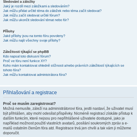
Sledování a záložky
Jaký je rozdíl mezi záložkami a sledováním?
Jak můžu přidat určité téma do záložek nebo téma začít sledovat?
Jak můžu začít sledovat určité fórum?
Jak můžu ukončit sledování témat nebo fór?
Přílohy
Jaké přílohy jsou na tomto fóru povoleny?
Jak můžu najít všechny svoje přílohy?
Záležitosti týkající se phpBB
Kdo napsal toto diskusní fórum?
Proč ve fóru není funkce XY?
Koho mám kontaktovat ohledně stížnosti a/nebo právních záležitostí týkajících se
tohoto fóra?
Jak můžu kontaktovat administrátora fóra?
Přihlašování a registrace
Proč se musím zaregistrovat?
Možná nemusíte, záleží na administrátorovi fóra, jestli nastaví, že uživatel musí
být přihlášen, aby mohl odesílat příspěvky. Nicméně registrací získáte přístup k
dalším funkcím, které nejsou pro nepřihlášené uživatele dostupné, jako je
například možnost použití vlastních avatarů, posílání soukromých zpráv a e-
mailů ostatním členům fóra atd. Registrace trvá jen chvíli a tak vám ji můžeme
doporučit.