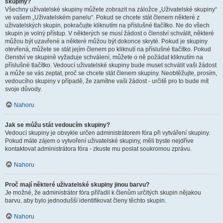
skupiny?
Všechny uživatelské skupiny můžete zobrazit na záložce „Uživatelské skupiny“
ve vašem „Uživatelském panelu“. Pokud se chcete stát členem některé z
uživatelských skupin, pokračujte kliknutím na příslušné tlačítko. Ne do všech
skupin je volný přístup. V některých se musí žádost o členství schválit, některé
můžou být uzavřené a některé můžou být dokonce skryté. Pokud je skupiny
otevřená, můžete se stát jejím členem po kliknutí na příslušné tlačítko. Pokud
členství ve skupině vyžaduje schválení, můžete o ně požádat kliknutím na
příslušné tlačítko. Vedoucí uživatelské skupiny bude muset schválit vaši žádost
a může se vás zeptat, proč se chcete stát členem skupiny. Neobtěžujte, prosím,
vedoucího skupiny v případě, že zamítne vaši žádost - určitě pro to bude mít
svoje důvody.
Nahoru
Jak se můžu stát vedoucím skupiny?
Vedoucí skupiny je obvykle určen administrátorem fóra při vytváření skupiny.
Pokud máte zájem o vytvoření uživatelské skupiny, měli byste nejdříve
kontaktovat administrátora fóra - zkuste mu poslat soukromou zprávu.
Nahoru
Proč mají některé uživatelské skupiny jinou barvu?
Je možné, že administrátor fóra přiřadil k členům určitých skupin nějakou
barvu, aby bylo jednodušší identifikovat členy těchto skupin.
Nahoru