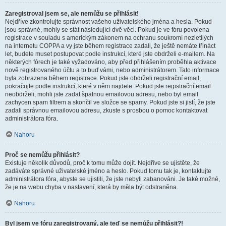
Zaregistroval jsem se, ale nemůžu se přihlásit!
Nejdříve zkontrolujte správnost vašeho uživatelského jména a hesla. Pokud
jsou správné, mohly se stát následující dvě věci. Pokud je ve fóru povolena
registrace v souladu s americkým zákonem na ochranu soukromí nezletilých
na internetu COPPA a vy jste během registrace zadali, že ještě nemáte třináct
let, budete muset postupovat podle instrukcí, které jste obdrželi e-mailem. Na
některých fórech je také vyžadováno, aby před přihlášením proběhla aktivace
nově registrovaného účtu a to buď vámi, nebo administrátorem. Tato informace
byla zobrazena během registrace. Pokud jste obdrželi registrační email,
pokračujte podle instrukcí, které v něm najdete. Pokud jste registrační email
neobdrželi, mohli jste zadat špatnou emailovou adresu, nebo byl email
zachycen spam filtrem a skončil ve složce se spamy. Pokud jste si jistí, že jste
zadali správnou emailovou adresu, zkuste s prosbou o pomoc kontaktovat
administrátora fóra.
Nahoru
Proč se nemůžu přihlásit?
Existuje několik důvodů, proč k tomu může dojít. Nejdříve se ujistěte, že
zadáváte správné uživatelské jméno a heslo. Pokud tomu tak je, kontaktujte
administrátora fóra, abyste se ujistili, že jste nebyli zabanováni. Je také možné,
že je na webu chyba v nastavení, která by měla být odstraněna.
Nahoru
Byl jsem ve fóru zaregistrovaný, ale teď se nemůžu přihlásit?!