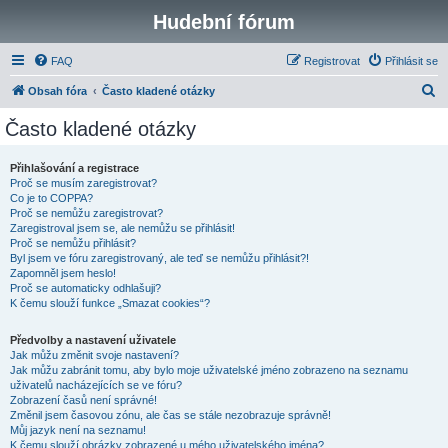
Hudební fórum
FAQ
Registrovat
Přihlásit se
H
Obsah fóra
Často kladené otázky
l
Často kladené otázky
e
d
Přihlašování a registrace
Proč se musím zaregistrovat?
a
Co je to COPPA?
t
Proč se nemůžu zaregistrovat?
Zaregistroval jsem se, ale nemůžu se přihlásit!
Proč se nemůžu přihlásit?
Byl jsem ve fóru zaregistrovaný, ale teď se nemůžu přihlásit?!
Zapomněl jsem heslo!
Proč se automaticky odhlašuji?
K čemu slouží funkce „Smazat cookies“?
Předvolby a nastavení uživatele
Jak můžu změnit svoje nastavení?
Jak můžu zabránit tomu, aby bylo moje uživatelské jméno zobrazeno na seznamu
uživatelů nacházejících se ve fóru?
Zobrazení časů není správné!
Změnil jsem časovou zónu, ale čas se stále nezobrazuje správně!
Můj jazyk není na seznamu!
K čemu slouží obrázky zobrazené u mého uživatelského jména?