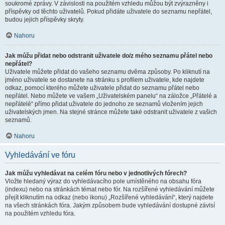
soukromé zprávy. V závislosti na použitém vzhledu můžou být zvýrazněny i
příspěvky od těchto uživatelů. Pokud přidáte uživatele do seznamu nepřátel,
budou jejich příspěvky skryty.
Nahoru
Jak můžu přidat nebo odstranit uživatele do/z mého seznamu přátel nebo
nepřátel?
Uživatele můžete přidat do vašeho seznamu dvěma způsoby. Po kliknutí na
jméno uživatele se dostanete na stránku s profilem uživatele, kde najdete
odkaz, pomocí kterého můžete uživatele přidat do seznamu přátel nebo
nepřátel. Nebo můžete ve vašem „Uživatelském panelu“ na záložce „Přátelé a
nepřátelé“ přímo přidat uživatele do jednoho ze seznamů vložením jejich
uživatelských jmen. Na stejné stránce můžete také odstranit uživatele z vašich
seznamů.
Nahoru
Vyhledávání ve fóru
Jak můžu vyhledávat na celém fóru nebo v jednotlivých fórech?
Vložte hledaný výraz do vyhledávacího pole umístěného na obsahu fóra
(indexu) nebo na stránkách témat nebo fór. Na rozšířené vyhledávání můžete
přejít kliknutím na odkaz (nebo ikonu) „Rozšířené vyhledávání“, který najdete
na všech stránkách fóra. Jakým způsobem bude vyhledávání dostupné závisí
na použitém vzhledu fóra.