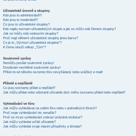
Uživatelské úrovně a skupiny
Kdo jsou to administrátoři?
Kdo jsou to moderátoři?
Co jsou to uživatelské skupiny?
Kde najdu seznam uživatelských skupin a jak se můžu stát členem skupiny?
Jak se můžu stát vedoucím skupiny?
Proč mají některé uživatelské skupiny jinou barvu?
Co je to „Výchozí uživatelská skupina“?
K čemu slouží odkaz „Tým“?
Soukromé zprávy
Nemůžu posílat soukromé zprávy!
Dostávám nechtěné soukromé zprávy!
Přišel mi od někoho na tomto fóru nevyžádaný nebo urážlivý e-mail!
Přátelé a nepřátelé
Co jsou seznamy přátel a nepřátel?
Jak můžu přidat nebo odstranit uživatele do/z mého seznamu přátel nebo nepřátel?
Vyhledávání ve fóru
Jak můžu vyhledávat na celém fóru nebo v jednotlivých fórech?
Proč moje vyhledávání nic nenašlo?
Proč se mi po vyhledávání zobrazí prázdná stránka!?
Jak můžu vyhledat určité uživatele?
Jak můžu vyhledat svoje vlastní příspěvky a témata?