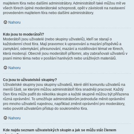
majitelem fóra nebo dalšími administrátory. Administrátoři také můžou mít ve
všech fórech úplné moderátorské schopnosti, opět v závislosti na nastavení
provedeném majitelem fóra nebo dalšími administrátory.
Nahoru
Kdo jsou to moderátoři?
Moderátoři jsou uživatelé (nebo skupiny uživatelů), kteří se starají o
každodenní chod fóra. Mají pravomoc k upravování a mazání příspěvků a
zamykání, odemykání, přesunování, mazání a rozdělování témat ve fórech,
která moderují. Obecně jsou moderátoři přítomni, aby zabraňovali uživatelů v
psaní mimo téma nebo v posílání hanlivých nebo urážlivých materiálů.
Nahoru
Co jsou to uživatelské skupiny?
Uživatelské skupiny jsou skupiny uživatelů, které dělí komunitu uživatelů na
menší části, se kterými můžou administrátoři fóra snadněji pracovat. Každý
člen fóra může patřit do několika skupin a každé skupině můžou být přiřazena
různá oprávnění. To umožňuje administrátorům jednoduše měnit oprávnění
pro mnoho uživatelů najednou, například změnit oprávnění pro moderátory,
nebo povolit uživatelům přístup do soukromého fóra.
Nahoru
Kde najdu seznam uživatelských skupin a jak se můžu stát členem