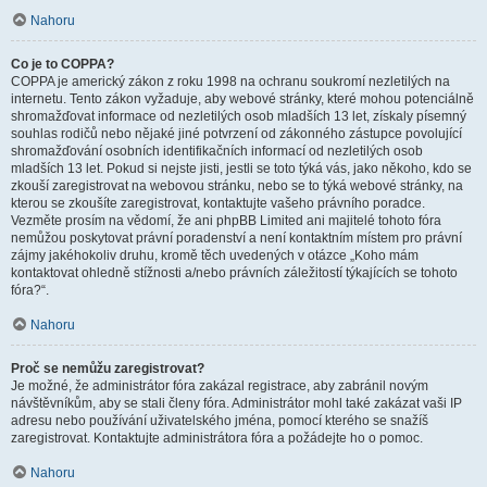
Nahoru
Co je to COPPA?
COPPA je americký zákon z roku 1998 na ochranu soukromí nezletilých na
internetu. Tento zákon vyžaduje, aby webové stránky, které mohou potenciálně
shromažďovat informace od nezletilých osob mladších 13 let, získaly písemný
souhlas rodičů nebo nějaké jiné potvrzení od zákonného zástupce povolující
shromažďování osobních identifikačních informací od nezletilých osob
mladších 13 let. Pokud si nejste jisti, jestli se toto týká vás, jako někoho, kdo se
zkouší zaregistrovat na webovou stránku, nebo se to týká webové stránky, na
kterou se zkoušíte zaregistrovat, kontaktujte vašeho právního poradce.
Vezměte prosím na vědomí, že ani phpBB Limited ani majitelé tohoto fóra
nemůžou poskytovat právní poradenství a není kontaktním místem pro právní
zájmy jakéhokoliv druhu, kromě těch uvedených v otázce „Koho mám
kontaktovat ohledně stížnosti a/nebo právních záležitostí týkajících se tohoto
fóra?“.
Nahoru
Proč se nemůžu zaregistrovat?
Je možné, že administrátor fóra zakázal registrace, aby zabránil novým
návštěvníkům, aby se stali členy fóra. Administrátor mohl také zakázat vaši IP
adresu nebo používání uživatelského jména, pomocí kterého se snažíš
zaregistrovat. Kontaktujte administrátora fóra a požádejte ho o pomoc.
Nahoru