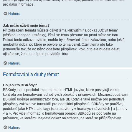
pro další informace.
Nahoru
Jak můžu oživit moje téma?
Při zobrazení tématu můžete oživit téma kliknutím na odkaz „Oživit téma“
(většinou naspodu stránky), čímž se téma přesune na první místo ve fóru.
Pokud tento odkaz nevidíte, mohlo být oživování témat zakázáno, nebo ještě
neuběhla doba, po které je povoleno téma oživit. Oživit téma jde také
jednoduše tak, že do něho odešlete příspěvek. Pokud to ale budete dělat,
ujistěte se, že to není proti pravidlům fóra.
Nahoru
Formátování a druhy témat
Co jsou to BBKódy?
BBKódy jsou speciální implementace HTML jazyka, které poskytují velkou
kontrolu pro formátování jednotlivých objektů v příspěvcích. Možnost používání
BBKódů uděluje administrátor fóra, ale BBKódy je také možné pro jednotlivé
příspěvky zakázat ve formuláři pro odesílání příspěvků. BBKódy se používají
podobně jako HTML, ale tagy jsou uzavřeny v hranatých závorkách [ a ] a ne v
< a >. Pro více informací o formátování pomocí BBKódů se podívejte na
průvodce, ke kterému najdete odkaz na stránce, na které se píší příspěvky.
Nahoru