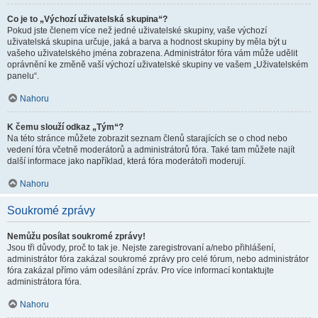
Co je to „Výchozí uživatelská skupina“?
Pokud jste členem více než jedné uživatelské skupiny, vaše výchozí
uživatelská skupina určuje, jaká a barva a hodnost skupiny by měla být u
vašeho uživatelského jména zobrazena. Administrátor fóra vám může udělit
oprávnění ke změně vaší výchozí uživatelské skupiny ve vašem „Uživatelském
panelu“.
Nahoru
K čemu slouží odkaz „Tým“?
Na této stránce můžete zobrazit seznam členů starajících se o chod nebo
vedení fóra včetně moderátorů a administrátorů fóra. Také tam můžete najít
další informace jako například, která fóra moderátoři moderují.
Nahoru
Soukromé zprávy
Nemůžu posílat soukromé zprávy!
Jsou tři důvody, proč to tak je. Nejste zaregistrovaní a/nebo přihlášení,
administrátor fóra zakázal soukromé zprávy pro celé fórum, nebo administrátor
fóra zakázal přímo vám odesílání zpráv. Pro více informací kontaktujte
administrátora fóra.
Nahoru