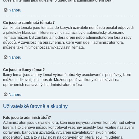
odeslání tématu jako důležitého udělována administrátorem fóra.
Nahoru
Co jsou to zamknutá témata?
Zamknutá témata jsou témata, do kterých uživatelé nemůžou posílat odpovědi
a jakékoliv hlasování, které se v nic nachází, bylo automaticky ukončeno.
Témata můžou být zamknuta moderátorem nebo administrátorem fóra z řady
důvodů. V závislosti na oprávněních, které vám udělil administrátor fóra,
můžete také mít možnost zamykat vlastní témata.
Nahoru
Co jsou to ikony témat?
Ikony témat jsou autory témat vybrané obrázky asociované s příspěvky, které
můžou indikovat jejich obsah. Možnost používat ikony témat závisí na
oprávněních nastavených administrátorem fóra.
Nahoru
Uživatelské úrovně a skupiny
Kdo jsou to administrátoři?
Administrátoři jsou uživatelé fóra, kteří mají nejvyšší úroveň kontroly nad celým
fórem. Tito členové můžou kontrolovat všechny aspekty fóra, včetně nastavení
oprávnění, banování uživatelů, vytváření uživatelských skupin nebo
moderátorů atd. a to v závislosti na oprávněních, která jsou jim udělena