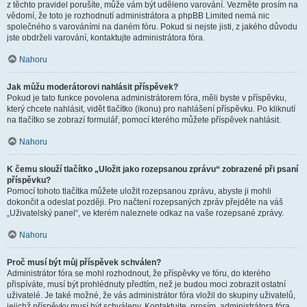
z těchto pravidel porušíte, může vám být uděleno varování. Vezměte prosím na
vědomí, že toto je rozhodnutí administrátora a phpBB Limited nemá nic
společného s varováními na daném fóru. Pokud si nejste jisti, z jakého důvodu
jste obdrželi varování, kontaktujte administrátora fóra.
Nahoru
Jak můžu moderátorovi nahlásit příspěvek?
Pokud je tato funkce povolena administrátorem fóra, měli byste v příspěvku,
který chcete nahlásit, vidět tlačítko (ikonu) pro nahlášení příspěvku. Po kliknutí
na tlačítko se zobrazí formulář, pomocí kterého můžete příspěvek nahlásit.
Nahoru
K čemu slouží tlačítko „Uložit jako rozepsanou zprávu“ zobrazené při psaní
příspěvku?
Pomocí tohoto tlačítka můžete uložit rozepsanou zprávu, abyste ji mohli
dokončit a odeslat později. Pro načtení rozepsaných zpráv přejděte na váš
„Uživatelský panel“, ve kterém naleznete odkaz na vaše rozepsané zprávy.
Nahoru
Proč musí být můj příspěvek schválen?
Administrátor fóra se mohl rozhodnout, že příspěvky ve fóru, do kterého
přispíváte, musí být prohlédnuty předtím, než je budou moci zobrazit ostatní
uživatelé. Je také možné, že vás administrátor fóra vložil do skupiny uživatelů,
jejichž příspěvky musí být schváleny. Kontaktujte, prosím, administrátora fóra