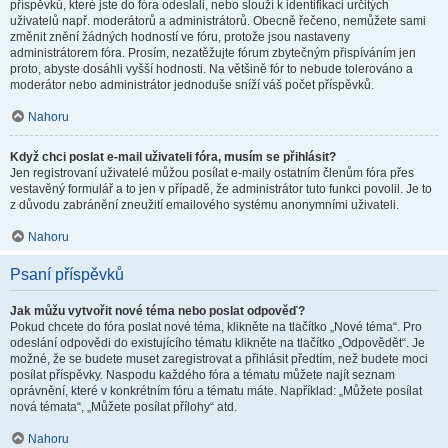
příspěvků, které jste do fóra odeslali, nebo slouží k identifikaci určitých
uživatelů např. moderátorů a administrátorů. Obecně řečeno, nemůžete sami
změnit znění žádných hodností ve fóru, protože jsou nastaveny
administrátorem fóra. Prosím, nezatěžujte fórum zbytečným přispíváním jen
proto, abyste dosáhli vyšší hodnosti. Na většině fór to nebude tolerováno a
moderátor nebo administrátor jednoduše sníží váš počet příspěvků.
Nahoru
Když chci poslat e-mail uživateli fóra, musím se přihlásit?
Jen registrovaní uživatelé můžou posílat e-maily ostatním členům fóra přes
vestavěný formulář a to jen v případě, že administrátor tuto funkci povolil. Je to
z důvodu zabránění zneužití emailového systému anonymními uživateli.
Nahoru
Psaní příspěvků
Jak můžu vytvořit nové téma nebo poslat odpověď?
Pokud chcete do fóra poslat nové téma, klikněte na tlačítko „Nové téma“. Pro
odeslání odpovědi do existujícího tématu klikněte na tlačítko „Odpovědět“. Je
možné, že se budete muset zaregistrovat a přihlásit předtím, než budete moci
posílat příspěvky. Naspodu každého fóra a tématu můžete najít seznam
oprávnění, které v konkrétním fóru a tématu máte. Například: „Můžete posílat
nová témata“, „Můžete posílat přílohy“ atd.
Nahoru