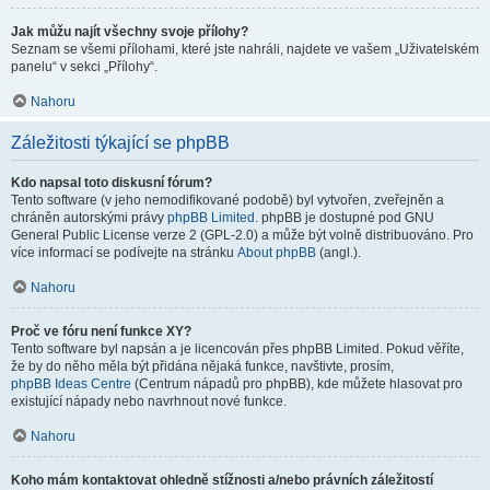
Jak můžu najít všechny svoje přílohy?
Seznam se všemi přílohami, které jste nahráli, najdete ve vašem „Uživatelském
panelu“ v sekci „Přílohy“.
Nahoru
Záležitosti týkající se phpBB
Kdo napsal toto diskusní fórum?
Tento software (v jeho nemodifikované podobě) byl vytvořen, zveřejněn a
chráněn autorskými právy
phpBB Limited
. phpBB je dostupné pod GNU
General Public License verze 2 (GPL-2.0) a může být volně distribuováno. Pro
více informací se podívejte na stránku
About phpBB
(angl.).
Nahoru
Proč ve fóru není funkce XY?
Tento software byl napsán a je licencován přes phpBB Limited. Pokud věříte,
že by do něho měla být přidána nějaká funkce, navštivte, prosím,
phpBB Ideas Centre
(Centrum nápadů pro phpBB), kde můžete hlasovat pro
existující nápady nebo navrhnout nové funkce.
Nahoru
Koho mám kontaktovat ohledně stížnosti a/nebo právních záležitostí