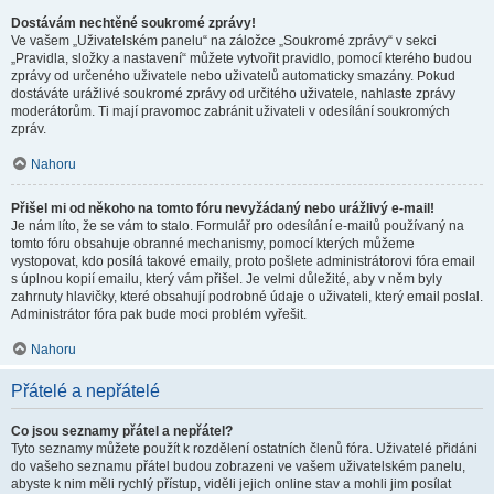
Dostávám nechtěné soukromé zprávy!
Ve vašem „Uživatelském panelu“ na záložce „Soukromé zprávy“ v sekci
„Pravidla, složky a nastavení“ můžete vytvořit pravidlo, pomocí kterého budou
zprávy od určeného uživatele nebo uživatelů automaticky smazány. Pokud
dostáváte urážlivé soukromé zprávy od určitého uživatele, nahlaste zprávy
moderátorům. Ti mají pravomoc zabránit uživateli v odesílání soukromých
zpráv.
Nahoru
Přišel mi od někoho na tomto fóru nevyžádaný nebo urážlivý e-mail!
Je nám líto, že se vám to stalo. Formulář pro odesílání e-mailů používaný na
tomto fóru obsahuje obranné mechanismy, pomocí kterých můžeme
vystopovat, kdo posílá takové emaily, proto pošlete administrátorovi fóra email
s úplnou kopií emailu, který vám přišel. Je velmi důležité, aby v něm byly
zahrnuty hlavičky, které obsahují podrobné údaje o uživateli, který email poslal.
Administrátor fóra pak bude moci problém vyřešit.
Nahoru
Přátelé a nepřátelé
Co jsou seznamy přátel a nepřátel?
Tyto seznamy můžete použít k rozdělení ostatních členů fóra. Uživatelé přidáni
do vašeho seznamu přátel budou zobrazeni ve vašem uživatelském panelu,
abyste k nim měli rychlý přístup, viděli jejich online stav a mohli jim posílat