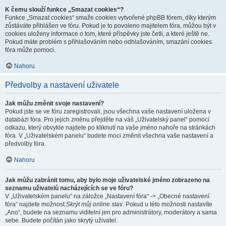
K čemu slouží funkce „Smazat cookies“?
Funkce „Smazat cookies“ smaže cookies vytvořené phpBB fórem, díky kterým
zůstáváte přihlášen ve fóru. Pokud je to povoleno majitelem fóra, můžou být v
cookies uloženy informace o tom, které příspěvky jste četli, a které ještě ne.
Pokud máte problém s přihlašováním nebo odhlašováním, smazání cookies
fóra může pomoci.
Nahoru
Předvolby a nastavení uživatele
Jak můžu změnit svoje nastavení?
Pokud jste se ve fóru zaregistrovali, jsou všechna vaše nastavení uložena v
databázi fóra. Pro jejich změnu přejděte na váš „Uživatelský panel“ pomocí
odkazu, který obvykle najdete po kliknutí na vaše jméno nahoře na stránkách
fóra. V „Uživatelském panelu“ budete moci změnit všechna vaše nastavení a
předvolby fóra.
Nahoru
Jak můžu zabránit tomu, aby bylo moje uživatelské jméno zobrazeno na
seznamu uživatelů nacházejících se ve fóru?
V „Uživatelském panelu“ na záložce „Nastavení fóra“ -> „Obecné nastavení
fóra“ najdete možnost
Skrýt můj online stav
. Pokud u této možnosti nastavíte
„Ano“, budete na seznamu viditelní jen pro administrátory, moderátory a sama
sebe. Budete počítán jako skrytý uživatel.