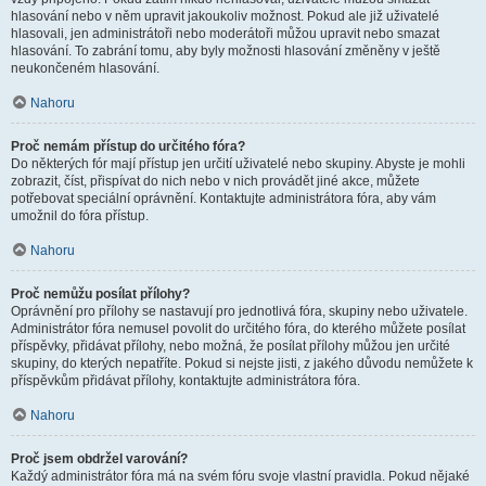
hlasování nebo v něm upravit jakoukoliv možnost. Pokud ale již uživatelé
hlasovali, jen administrátoři nebo moderátoři můžou upravit nebo smazat
hlasování. To zabrání tomu, aby byly možnosti hlasování změněny v ještě
neukončeném hlasování.
Nahoru
Proč nemám přístup do určitého fóra?
Do některých fór mají přístup jen určití uživatelé nebo skupiny. Abyste je mohli
zobrazit, číst, přispívat do nich nebo v nich provádět jiné akce, můžete
potřebovat speciální oprávnění. Kontaktujte administrátora fóra, aby vám
umožnil do fóra přístup.
Nahoru
Proč nemůžu posílat přílohy?
Oprávnění pro přílohy se nastavují pro jednotlivá fóra, skupiny nebo uživatele.
Administrátor fóra nemusel povolit do určitého fóra, do kterého můžete posílat
příspěvky, přidávat přílohy, nebo možná, že posílat přílohy můžou jen určité
skupiny, do kterých nepatříte. Pokud si nejste jisti, z jakého důvodu nemůžete k
příspěvkům přidávat přílohy, kontaktujte administrátora fóra.
Nahoru
Proč jsem obdržel varování?
Každý administrátor fóra má na svém fóru svoje vlastní pravidla. Pokud nějaké