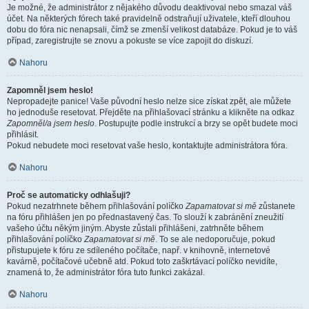
Je možné, že administrátor z nějakého důvodu deaktivoval nebo smazal váš
účet. Na některých fórech také pravidelně odstraňují uživatele, kteří dlouhou
dobu do fóra nic nenapsali, čímž se zmenší velikost databáze. Pokud je to váš
případ, zaregistrujte se znovu a pokuste se více zapojit do diskuzí.
Nahoru
Zapomněl jsem heslo!
Nepropadejte panice! Vaše původní heslo nelze sice získat zpět, ale můžete
ho jednoduše resetovat. Přejděte na přihlašovací stránku a klikněte na odkaz
Zapomněl/a jsem heslo
. Postupujte podle instrukcí a brzy se opět budete moci
přihlásit.
Pokud nebudete moci resetovat vaše heslo, kontaktujte administrátora fóra.
Nahoru
Proč se automaticky odhlašuji?
Pokud nezatrhnete během přihlašování políčko
Zapamatovat si mě
zůstanete
na fóru přihlášen jen po přednastavený čas. To slouží k zabránění zneužití
vašeho účtu někým jiným. Abyste zůstali přihlášeni, zatrhněte během
přihlašování políčko
Zapamatovat si mě
. To se ale nedoporučuje, pokud
přistupujete k fóru ze sdíleného počítače, např. v knihovně, internetové
kavárně, počítačové učebně atd. Pokud toto zaškrtávací políčko nevidíte,
znamená to, že administrátor fóra tuto funkci zakázal.
Nahoru