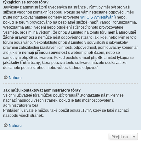
týkajících se tohoto fóra?
Jakýkoliv z administrátorů uvedených na stránce „Tým“, by měl být pro vaši
stížnost vhodnou kontaktní osobou. Pokud se vám nedostane odpovědi, měli
byste kontaktovat majitele domény (proveďte
WHOIS vyhledávání
) nebo,
pokud je fórum provozováno na bezplatné službě (např. Yahoo!, forumzdarma,
Webzdarma atd.), vedení nebo oddělení stížností tohoto provozovatele.
Vezměte, prosím, na vědomí, že phpBB Limited na tomto fóru
nemá absolutně
žádné pravomoci
a nemůže nést odpovědnost za to jak, kde, nebo kým je toto
fórum používáno. Nekontaktujte phpBB Limited v souvislosti s jakýmikoliv
právními záležitostmi (zastavení činnosti, odpovědnost, pomlouvačný komentář
atd.), které
nemají přímou souvislost
s webem phpBB.com, nebo se
samotným phpBB softwarem. Pokud pošlete e-mail phpBB Limited týkající se
jakákoliv třetí strany
, která používá tento software, můžete očekávat, že
dostanete pouze strohou, nebo vůbec žádnou odpověď.
Nahoru
Jak můžu kontaktovat administrátora fóra?
Všichni uživatelé fóra můžou použít formulář „Kontaktujte nás“, který se
nachází naspodu všech stránek, pokud je tato možnost povolena
administrátorem fóra.
Přihlášení uživatelé můžou také použít odkaz „Tým“, který se také nachází
naspodu všech stránek.
Nahoru
Přejít na