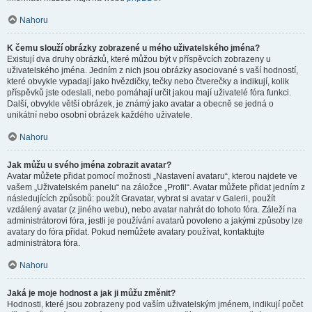
Nahoru
K čemu slouží obrázky zobrazené u mého uživatelského jména?
Existují dva druhy obrázků, které můžou být v příspěvcích zobrazeny u
uživatelského jména. Jedním z nich jsou obrázky asociované s vaší hodností,
které obvykle vypadají jako hvězdičky, tečky nebo čtverečky a indikují, kolik
příspěvků jste odeslali, nebo pomáhají určit jakou mají uživatelé fóra funkci.
Další, obvykle větší obrázek, je známý jako avatar a obecně se jedná o
unikátní nebo osobní obrázek každého uživatele.
Nahoru
Jak můžu u svého jména zobrazit avatar?
Avatar můžete přidat pomocí možnosti „Nastavení avataru“, kterou najdete ve
vašem „Uživatelském panelu“ na záložce „Profil“. Avatar můžete přidat jedním z
následujících způsobů: použít Gravatar, vybrat si avatar v Galerii, použít
vzdálený avatar (z jiného webu), nebo avatar nahrát do tohoto fóra. Záleží na
administrátorovi fóra, jestli je používání avatarů povoleno a jakými způsoby lze
avatary do fóra přidat. Pokud nemůžete avatary používat, kontaktujte
administrátora fóra.
Nahoru
Jaká je moje hodnost a jak ji můžu změnit?
Hodnosti, které jsou zobrazeny pod vaším uživatelským jménem, indikují počet