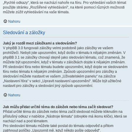
„Rychlé odkazy“, která se nachází nahoře na fóru. Pro vyhledání vašich témat
použijte stránku „Rozšířené vyhledávání“, na které pomocí různých možnosti
můžete zúžit vyhledávání na vaše témata.
Nahoru
Sledování a záložky
Jaký je rozdíl mezi záložkami a sledováním?
V phpBB 3.0 fungovali záložky velmi podobně jako záložky ve vašem
prohlížeči. Nebyli jste upozorněni, když došlo v tématu k nějakým změnám. V
phpBB 3.1 se záložky chovají stejně jako sledování tématu, což znamená, že
můžete být upozorněni, když v tématu v záložkách dojde k nějakým změnám.
Při sledování fóra nebo tématu budete upozorněni, když dojde ve sledovaném
fóru nebo tématu k nějakým změnám. Způsob upozornění pro záložky a
sledování můžete nastavit ve vašem „Uživatelském panelu“ na záložce
„Nastavení fóra“ v sekci „Upravit nastavení upozornění“. Může být užitečné
nastavit pro záložky a sledování jiný způsob upozornění.
Nahoru
Jak můžu přidat určité téma do záložek nebo téma začít sledovat?
Přidat určité téma do záložek nebo téma začít sledovat můžete kliknutím na
příslušný odkaz v nabídce „Nástroje tématu“ (obvykle má ikonu klíče), která se
nachází nad a pod tématem.
Pro sledování tématu můžete také poslat do tématu odpověď a přitom
zatrhnout políčko „Upozornit mě, když někdo pošle odpověď“.