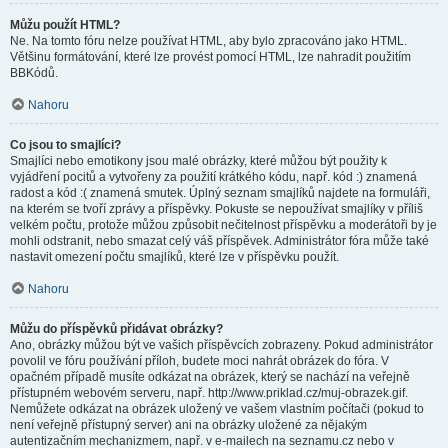
Můžu použít HTML?
Ne. Na tomto fóru nelze používat HTML, aby bylo zpracováno jako HTML.
Většinu formátování, které lze provést pomocí HTML, lze nahradit použitím
BBKódů.
Nahoru
Co jsou to smajlíci?
Smajlíci nebo emotikony jsou malé obrázky, které můžou být použity k
vyjádření pocitů a vytvořeny za použití krátkého kódu, např. kód :) znamená
radost a kód :( znamená smutek. Úplný seznam smajlíků najdete na formuláři,
na kterém se tvoří zprávy a příspěvky. Pokuste se nepoužívat smajlíky v příliš
velkém počtu, protože můžou způsobit nečitelnost příspěvku a moderátoři by je
mohli odstranit, nebo smazat celý váš příspěvek. Administrátor fóra může také
nastavit omezení počtu smajlíků, které lze v příspěvku použít.
Nahoru
Můžu do příspěvků přidávat obrázky?
Ano, obrázky můžou být ve vašich příspěvcích zobrazeny. Pokud administrátor
povolil ve fóru používání příloh, budete moci nahrát obrázek do fóra. V
opačném případě musíte odkázat na obrázek, který se nachází na veřejně
přístupném webovém serveru, např. http://www.priklad.cz/muj-obrazek.gif.
Nemůžete odkázat na obrázek uložený ve vašem vlastním počítači (pokud to
není veřejně přístupný server) ani na obrázky uložené za nějakým
autentizačním mechanizmem, např. v e-mailech na seznamu.cz nebo v