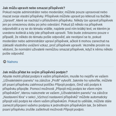
Jak můžu upravit nebo smazat příspěvek?
Pokud nejste administrátor nebo moderátor, můžete pouze upravovat nebo
mazat svoje vlastní příspěvky. Příspěvek můžete upravit po kliknutí na tlačítko
„Upravit“, které se nachází v příslušném příspěvku. Někdy lze upravit příspěvek
jen po omezenou dobu po jeho odeslání. Pokud již někdo na příspěvek
odpověděl a vy se do tématu vrátíte, najdete pod ním krátký text, ve kterém je
uvedeno kolikrát a kdy jste příspěvek upravili. Toto bude zobrazeno pouze v
případě, že někdo do tématu pošle odpověď, ale neobjeví se to, pokud
moderátor nebo administrátor upraví příspěvek, ačkoli ti mohou zanechat na
základě vlastního uvážení vzkaz, proč příspěvek upravili. Vezměte prosím na
vědomí, že normální uživatelé nemůžou smazat příspěvek, když k němu někdo
pošle odpověď.
Nahoru
Jak můžu přidat ke svým příspěvků podpis?
Abyste mohli přidat podpis k vašim příspěvkům, musíte ho nejdřív ve vašem
„Uživatelském panelu“ na záložce „Profil“ vytvořit. Jakmile ho vytvoříte, můžete
při psaní příspěvku zatrhnout políčko
Připojit podpis
, čímž váš podpis k
příspěvku připojíte. Pomocí možnosti „Připojit můj podpis ke všem mým
příspěvkům“, kterou naleznete ve vašem „Uživatelském panelu“ na záložce
„Nastavení fóra“ v sekci „Výchozí nastavení příspěvků“ můžete automaticky
připojit váš podpis ke všem vašim příspěvkům. Pokud to uděláte, můžete stále
zamezit připojení vašeho podpisu k jednotlivým příspěvkům tak, že během
psaní příspěvku zrušíte zaškrtnutí možnosti
Připojit podpis
.