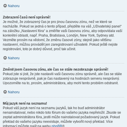
Nahoru
Zobrazení časů není správné!
Je možné, že zobrazený čas je pro jinou časovou zónu, než ve které se
nacházíte. Pokud se jedná o tento případ, přejděte na váš „Uživatelský panel“
na záložku „Nastavení fóra“ a změňte vaši časovou zónu, aby odpovídala vaší
konkrétní oblasti, např. Praha, Bratislava, Londýn, New York, Sydney atd.
Vezměte prosím na vědomí, že změnu časové zóny, stejně jako většinu
nastavení, můžou provádět jen zaregistrovaní uživatelé. Pokud ještě nejste
registrováni, toto je dobrý důvod, proč tak učinit.
Nahoru
Změnil jsem časovou zónu, ale čas se stále nezobrazuje správně!
Pokud jste si jisti, že jste nastavili vaši časovou zónu správně, ale čas se stále
zobrazuje nesprávně, pak je čas nastavený na hodinách serveru nesprávný.
Upozorněte na to, prosím, administrátora, aby mohl tento problém odstranit.
Nahoru
Můj jazyk není na seznamu!
Pokud váš jazyk není na seznamu jazyků, tak ho buď administrátor
nenainstaloval, nebo nikdo toto fórum do vašeho jazyka nepřeložil. Zkuste se
zeptat administrátora fóra, jestli může nainstalovat požadovaný jazyk. Pokud
překlad do vašeho jazyku neexistuje, můžete vytvořit nový překlad. Více
informací můžete najít na webu
phpBB
®.