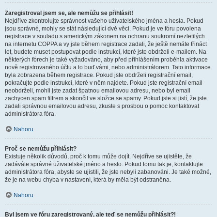
Zaregistroval jsem se, ale nemůžu se přihlásit!
Nejdříve zkontrolujte správnost vašeho uživatelského jména a hesla. Pokud
jsou správné, mohly se stát následující dvě věci. Pokud je ve fóru povolena
registrace v souladu s americkým zákonem na ochranu soukromí nezletilých
na internetu COPPA a vy jste během registrace zadali, že ještě nemáte třináct
let, budete muset postupovat podle instrukcí, které jste obdrželi e-mailem. Na
některých fórech je také vyžadováno, aby před přihlášením proběhla aktivace
nově registrovaného účtu a to buď vámi, nebo administrátorem. Tato informace
byla zobrazena během registrace. Pokud jste obdrželi registrační email,
pokračujte podle instrukcí, které v něm najdete. Pokud jste registrační email
neobdrželi, mohli jste zadat špatnou emailovou adresu, nebo byl email
zachycen spam filtrem a skončil ve složce se spamy. Pokud jste si jistí, že jste
zadali správnou emailovou adresu, zkuste s prosbou o pomoc kontaktovat
administrátora fóra.
Nahoru
Proč se nemůžu přihlásit?
Existuje několik důvodů, proč k tomu může dojít. Nejdříve se ujistěte, že
zadáváte správné uživatelské jméno a heslo. Pokud tomu tak je, kontaktujte
administrátora fóra, abyste se ujistili, že jste nebyli zabanováni. Je také možné,
že je na webu chyba v nastavení, která by měla být odstraněna.
Nahoru
Byl jsem ve fóru zaregistrovaný, ale teď se nemůžu přihlásit?!