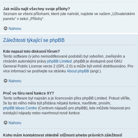
Jak můžu najít všechny svoje přílohy?
Seznam se všemi přílohami, které jste nahráli, najdete ve vašem „Uživatelském
panelu“ v sekci „Přílohy“.
Nahoru
Záležitosti týkající se phpBB
Kdo napsal toto diskusní fórum?
Tento software (v jeho nemodifikované podobě) byl vytvořen, zveřejněn a
chráněn autorskými právy
phpBB Limited
. phpBB je dostupné pod GNU
General Public License verze 2 (GPL-2.0) a může být volně distribuováno. Pro
více informací se podívejte na stránku
About phpBB
(angl.).
Nahoru
Proč ve fóru není funkce XY?
Tento software byl napsán a je licencován přes phpBB Limited. Pokud věříte,
že by do něho měla být přidána nějaká funkce, navštivte, prosím,
phpBB Ideas Centre
(Centrum nápadů pro phpBB), kde můžete hlasovat pro
existující nápady nebo navrhnout nové funkce.
Nahoru
Koho mám kontaktovat ohledně stížnosti a/nebo právních záležitostí