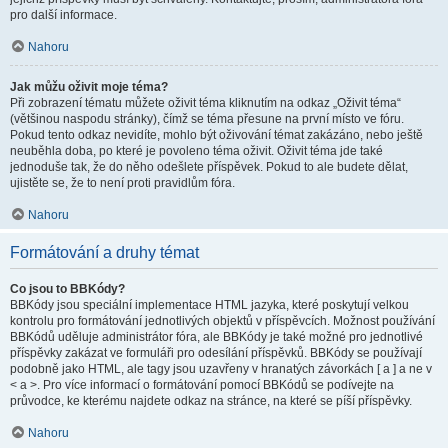
pro další informace.
Nahoru
Jak můžu oživit moje téma?
Při zobrazení tématu můžete oživit téma kliknutím na odkaz „Oživit téma“
(většinou naspodu stránky), čímž se téma přesune na první místo ve fóru.
Pokud tento odkaz nevidíte, mohlo být oživování témat zakázáno, nebo ještě
neuběhla doba, po které je povoleno téma oživit. Oživit téma jde také
jednoduše tak, že do něho odešlete příspěvek. Pokud to ale budete dělat,
ujistěte se, že to není proti pravidlům fóra.
Nahoru
Formátování a druhy témat
Co jsou to BBKódy?
BBKódy jsou speciální implementace HTML jazyka, které poskytují velkou
kontrolu pro formátování jednotlivých objektů v příspěvcích. Možnost používání
BBKódů uděluje administrátor fóra, ale BBKódy je také možné pro jednotlivé
příspěvky zakázat ve formuláři pro odesílání příspěvků. BBKódy se používají
podobně jako HTML, ale tagy jsou uzavřeny v hranatých závorkách [ a ] a ne v
< a >. Pro více informací o formátování pomocí BBKódů se podívejte na
průvodce, ke kterému najdete odkaz na stránce, na které se píší příspěvky.
Nahoru