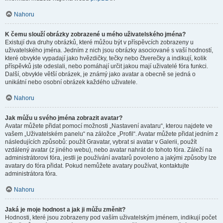
Nahoru
K čemu slouží obrázky zobrazené u mého uživatelského jména?
Existují dva druhy obrázků, které můžou být v příspěvcích zobrazeny u
uživatelského jména. Jedním z nich jsou obrázky asociované s vaší hodností,
které obvykle vypadají jako hvězdičky, tečky nebo čtverečky a indikují, kolik
příspěvků jste odeslali, nebo pomáhají určit jakou mají uživatelé fóra funkci.
Další, obvykle větší obrázek, je známý jako avatar a obecně se jedná o
unikátní nebo osobní obrázek každého uživatele.
Nahoru
Jak můžu u svého jména zobrazit avatar?
Avatar můžete přidat pomocí možnosti „Nastavení avataru“, kterou najdete ve
vašem „Uživatelském panelu“ na záložce „Profil“. Avatar můžete přidat jedním z
následujících způsobů: použít Gravatar, vybrat si avatar v Galerii, použít
vzdálený avatar (z jiného webu), nebo avatar nahrát do tohoto fóra. Záleží na
administrátorovi fóra, jestli je používání avatarů povoleno a jakými způsoby lze
avatary do fóra přidat. Pokud nemůžete avatary používat, kontaktujte
administrátora fóra.
Nahoru
Jaká je moje hodnost a jak ji můžu změnit?
Hodnosti, které jsou zobrazeny pod vaším uživatelským jménem, indikují počet