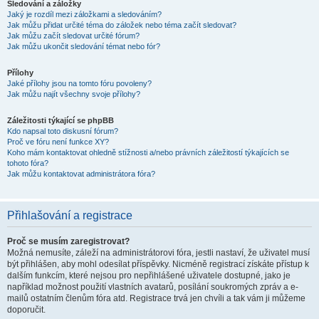
Sledování a záložky
Jaký je rozdíl mezi záložkami a sledováním?
Jak můžu přidat určité téma do záložek nebo téma začít sledovat?
Jak můžu začít sledovat určité fórum?
Jak můžu ukončit sledování témat nebo fór?
Přílohy
Jaké přílohy jsou na tomto fóru povoleny?
Jak můžu najít všechny svoje přílohy?
Záležitosti týkající se phpBB
Kdo napsal toto diskusní fórum?
Proč ve fóru není funkce XY?
Koho mám kontaktovat ohledně stížnosti a/nebo právních záležitostí týkajících se
tohoto fóra?
Jak můžu kontaktovat administrátora fóra?
Přihlašování a registrace
Proč se musím zaregistrovat?
Možná nemusíte, záleží na administrátorovi fóra, jestli nastaví, že uživatel musí
být přihlášen, aby mohl odesílat příspěvky. Nicméně registrací získáte přístup k
dalším funkcím, které nejsou pro nepřihlášené uživatele dostupné, jako je
například možnost použití vlastních avatarů, posílání soukromých zpráv a e-
mailů ostatním členům fóra atd. Registrace trvá jen chvíli a tak vám ji můžeme
doporučit.