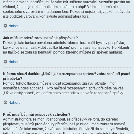
z těchto pravidel porušíte, může vám být uděleno varování. Vezměte prosím na
vědomí, že toto je rozhodnutí administrátora a phpBB Limited nemá nic
společného s varováními na daném fóru. Pokud si nejste jisti, z jakého důvodu
jste obdrželi varování, kontaktujte administrátora fóra.
Nahoru
Jak můžu moderátorovi nahlásit příspěvek?
Pokud je tato funkce povolena administrátorem fóra, měli byste v příspěvku,
který chcete nahlásit, vidět tlačítko (ikonu) pro nahlášení příspěvku. Po kliknutí
na tlačítko se zobrazí formulář, pomocí kterého můžete příspěvek nahlásit.
Nahoru
K čemu slouží tlačítko „Uložit jako rozepsanou zprávu“ zobrazené při psaní
příspěvku?
Pomocí tohoto tlačítka můžete uložit rozepsanou zprávu, abyste ji mohli
dokončit a odeslat později. Pro načtení rozepsaných zpráv přejděte na váš
„Uživatelský panel“, ve kterém naleznete odkaz na vaše rozepsané zprávy.
Nahoru
Proč musí být můj příspěvek schválen?
Administrátor fóra se mohl rozhodnout, že příspěvky ve fóru, do kterého
přispíváte, musí být prohlédnuty předtím, než je budou moci zobrazit ostatní
uživatelé. Je také možné, že vás administrátor fóra vložil do skupiny uživatelů,
jejichž příspěvky musí být schváleny. Kontaktujte, prosím, administrátora fóra