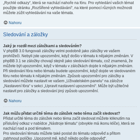
„Rychlé odkazy“, která se nachází nahoře na fóru. Pro vyhledání vašich témat
použijte stránku „Rozšířené vyhledávání“, na které pomocí různých možnosti
můžete zúžit vyhledávání na vaše témata.
Nahoru
Sledování a záložky
Jaký je rozdíl mezi záložkami a sledováním?
V phpBB 3.0 fungovali záložky velmi podobně jako záložky ve vašem
prohlížeči. Nebyli jste upozorněni, když došlo v tématu k nějakým změnám. V
phpBB 3.1 se záložky chovají stejně jako sledování tématu, což znamená, že
můžete být upozorněni, když v tématu v záložkách dojde k nějakým změnám.
Při sledování fóra nebo tématu budete upozorněni, když dojde ve sledovaném
fóru nebo tématu k nějakým změnám. Způsob upozornění pro záložky a
sledování můžete nastavit ve vašem „Uživatelském panelu“ na záložce
„Nastavení fóra“ v sekci „Upravit nastavení upozornění“. Může být užitečné
nastavit pro záložky a sledování jiný způsob upozornění.
Nahoru
Jak můžu přidat určité téma do záložek nebo téma začít sledovat?
Přidat určité téma do záložek nebo téma začít sledovat můžete kliknutím na
příslušný odkaz v nabídce „Nástroje tématu“ (obvykle má ikonu klíče), která se
nachází nad a pod tématem.
Pro sledování tématu můžete také poslat do tématu odpověď a přitom
zatrhnout políčko „Upozornit mě, když někdo pošle odpověď“.