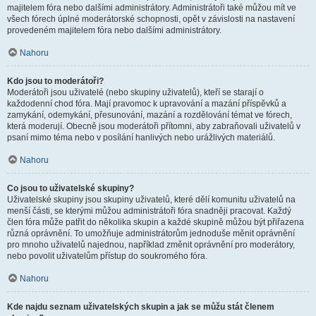
majitelem fóra nebo dalšími administrátory. Administrátoři také můžou mít ve
všech fórech úplné moderátorské schopnosti, opět v závislosti na nastavení
provedeném majitelem fóra nebo dalšími administrátory.
Nahoru
Kdo jsou to moderátoři?
Moderátoři jsou uživatelé (nebo skupiny uživatelů), kteří se starají o
každodenní chod fóra. Mají pravomoc k upravování a mazání příspěvků a
zamykání, odemykání, přesunování, mazání a rozdělování témat ve fórech,
která moderují. Obecně jsou moderátoři přítomni, aby zabraňovali uživatelů v
psaní mimo téma nebo v posílání hanlivých nebo urážlivých materiálů.
Nahoru
Co jsou to uživatelské skupiny?
Uživatelské skupiny jsou skupiny uživatelů, které dělí komunitu uživatelů na
menší části, se kterými můžou administrátoři fóra snadněji pracovat. Každý
člen fóra může patřit do několika skupin a každé skupině můžou být přiřazena
různá oprávnění. To umožňuje administrátorům jednoduše měnit oprávnění
pro mnoho uživatelů najednou, například změnit oprávnění pro moderátory,
nebo povolit uživatelům přístup do soukromého fóra.
Nahoru
Kde najdu seznam uživatelských skupin a jak se můžu stát členem