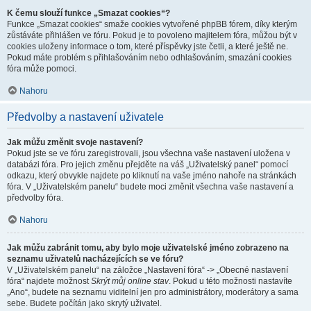
K čemu slouží funkce „Smazat cookies“?
Funkce „Smazat cookies“ smaže cookies vytvořené phpBB fórem, díky kterým
zůstáváte přihlášen ve fóru. Pokud je to povoleno majitelem fóra, můžou být v
cookies uloženy informace o tom, které příspěvky jste četli, a které ještě ne.
Pokud máte problém s přihlašováním nebo odhlašováním, smazání cookies
fóra může pomoci.
Nahoru
Předvolby a nastavení uživatele
Jak můžu změnit svoje nastavení?
Pokud jste se ve fóru zaregistrovali, jsou všechna vaše nastavení uložena v
databázi fóra. Pro jejich změnu přejděte na váš „Uživatelský panel“ pomocí
odkazu, který obvykle najdete po kliknutí na vaše jméno nahoře na stránkách
fóra. V „Uživatelském panelu“ budete moci změnit všechna vaše nastavení a
předvolby fóra.
Nahoru
Jak můžu zabránit tomu, aby bylo moje uživatelské jméno zobrazeno na
seznamu uživatelů nacházejících se ve fóru?
V „Uživatelském panelu“ na záložce „Nastavení fóra“ -> „Obecné nastavení
fóra“ najdete možnost
Skrýt můj online stav
. Pokud u této možnosti nastavíte
„Ano“, budete na seznamu viditelní jen pro administrátory, moderátory a sama
sebe. Budete počítán jako skrytý uživatel.