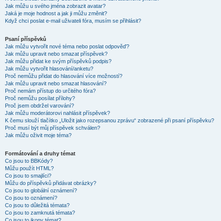
Jak můžu u svého jména zobrazit avatar?
Jaká je moje hodnost a jak ji můžu změnit?
Když chci poslat e-mail uživateli fóra, musím se přihlásit?
Psaní příspěvků
Jak můžu vytvořit nové téma nebo poslat odpověď?
Jak můžu upravit nebo smazat příspěvek?
Jak můžu přidat ke svým příspěvků podpis?
Jak můžu vytvořit hlasování/anketu?
Proč nemůžu přidat do hlasování více možností?
Jak můžu upravit nebo smazat hlasování?
Proč nemám přístup do určitého fóra?
Proč nemůžu posílat přílohy?
Proč jsem obdržel varování?
Jak můžu moderátorovi nahlásit příspěvek?
K čemu slouží tlačítko „Uložit jako rozepsanou zprávu“ zobrazené při psaní příspěvku?
Proč musí být můj příspěvek schválen?
Jak můžu oživit moje téma?
Formátování a druhy témat
Co jsou to BBKódy?
Můžu použít HTML?
Co jsou to smajlíci?
Můžu do příspěvků přidávat obrázky?
Co jsou to globální oznámení?
Co jsou to oznámení?
Co jsou to důležitá témata?
Co jsou to zamknutá témata?
Co jsou to ikony témat?