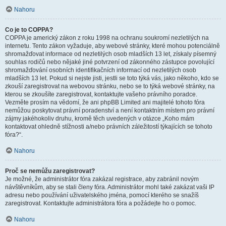
Nahoru
Co je to COPPA?
COPPA je americký zákon z roku 1998 na ochranu soukromí nezletilých na
internetu. Tento zákon vyžaduje, aby webové stránky, které mohou potenciálně
shromažďovat informace od nezletilých osob mladších 13 let, získaly písemný
souhlas rodičů nebo nějaké jiné potvrzení od zákonného zástupce povolující
shromažďování osobních identifikačních informací od nezletilých osob
mladších 13 let. Pokud si nejste jisti, jestli se toto týká vás, jako někoho, kdo se
zkouší zaregistrovat na webovou stránku, nebo se to týká webové stránky, na
kterou se zkoušíte zaregistrovat, kontaktujte vašeho právního poradce.
Vezměte prosím na vědomí, že ani phpBB Limited ani majitelé tohoto fóra
nemůžou poskytovat právní poradenství a není kontaktním místem pro právní
zájmy jakéhokoliv druhu, kromě těch uvedených v otázce „Koho mám
kontaktovat ohledně stížnosti a/nebo právních záležitostí týkajících se tohoto
fóra?“.
Nahoru
Proč se nemůžu zaregistrovat?
Je možné, že administrátor fóra zakázal registrace, aby zabránil novým
návštěvníkům, aby se stali členy fóra. Administrátor mohl také zakázat vaši IP
adresu nebo používání uživatelského jména, pomocí kterého se snažíš
zaregistrovat. Kontaktujte administrátora fóra a požádejte ho o pomoc.
Nahoru