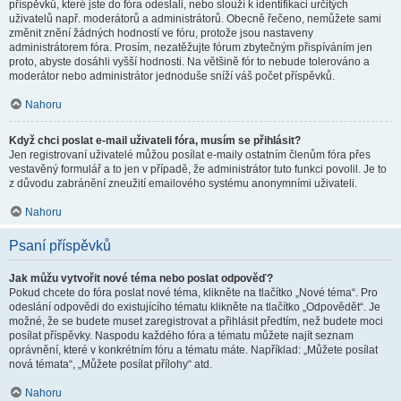
příspěvků, které jste do fóra odeslali, nebo slouží k identifikaci určitých
uživatelů např. moderátorů a administrátorů. Obecně řečeno, nemůžete sami
změnit znění žádných hodností ve fóru, protože jsou nastaveny
administrátorem fóra. Prosím, nezatěžujte fórum zbytečným přispíváním jen
proto, abyste dosáhli vyšší hodnosti. Na většině fór to nebude tolerováno a
moderátor nebo administrátor jednoduše sníží váš počet příspěvků.
Nahoru
Když chci poslat e-mail uživateli fóra, musím se přihlásit?
Jen registrovaní uživatelé můžou posílat e-maily ostatním členům fóra přes
vestavěný formulář a to jen v případě, že administrátor tuto funkci povolil. Je to
z důvodu zabránění zneužití emailového systému anonymními uživateli.
Nahoru
Psaní příspěvků
Jak můžu vytvořit nové téma nebo poslat odpověď?
Pokud chcete do fóra poslat nové téma, klikněte na tlačítko „Nové téma“. Pro
odeslání odpovědi do existujícího tématu klikněte na tlačítko „Odpovědět“. Je
možné, že se budete muset zaregistrovat a přihlásit předtím, než budete moci
posílat příspěvky. Naspodu každého fóra a tématu můžete najít seznam
oprávnění, které v konkrétním fóru a tématu máte. Například: „Můžete posílat
nová témata“, „Můžete posílat přílohy“ atd.
Nahoru