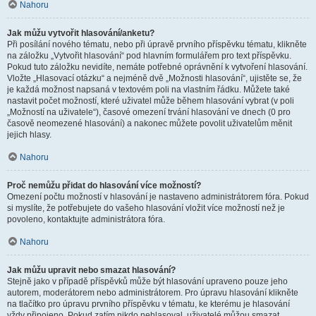
Nahoru
Jak můžu vytvořit hlasování/anketu?
Při posílání nového tématu, nebo při úpravě prvního příspěvku tématu, klikněte
na záložku „Vytvořit hlasování“ pod hlavním formulářem pro text příspěvku.
Pokud tuto záložku nevidíte, nemáte potřebné oprávnění k vytvoření hlasování.
Vložte „Hlasovací otázku“ a nejméně dvě „Možnosti hlasování“, ujistěte se, že
je každá možnost napsaná v textovém poli na vlastním řádku. Můžete také
nastavit počet možností, které uživatel může během hlasování vybrat (v poli
„Možností na uživatele“), časové omezení trvání hlasování ve dnech (0 pro
časově neomezené hlasování) a nakonec můžete povolit uživatelům měnit
jejich hlasy.
Nahoru
Proč nemůžu přidat do hlasování více možností?
Omezení počtu možností v hlasování je nastaveno administrátorem fóra. Pokud
si myslíte, že potřebujete do vašeho hlasování vložit více možností než je
povoleno, kontaktujte administrátora fóra.
Nahoru
Jak můžu upravit nebo smazat hlasování?
Stejně jako v případě příspěvků může být hlasování upraveno pouze jeho
autorem, moderátorem nebo administrátorem. Pro úpravu hlasování klikněte
na tlačítko pro úpravu prvního příspěvku v tématu, ke kterému je hlasování
vždy připojeno. Pokud zatím nikdo nehlasoval, uživatelé můžou smazat