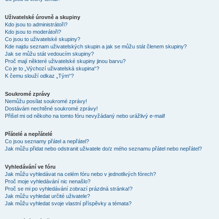
Uživatelské úrovně a skupiny
Kdo jsou to administrátoři?
Kdo jsou to moderátoři?
Co jsou to uživatelské skupiny?
Kde najdu seznam uživatelských skupin a jak se můžu stát členem skupiny?
Jak se můžu stát vedoucím skupiny?
Proč mají některé uživatelské skupiny jinou barvu?
Co je to „Výchozí uživatelská skupina“?
K čemu slouží odkaz „Tým“?
Soukromé zprávy
Nemůžu posílat soukromé zprávy!
Dostávám nechtěné soukromé zprávy!
Přišel mi od někoho na tomto fóru nevyžádaný nebo urážlivý e-mail!
Přátelé a nepřátelé
Co jsou seznamy přátel a nepřátel?
Jak můžu přidat nebo odstranit uživatele do/z mého seznamu přátel nebo nepřátel?
Vyhledávání ve fóru
Jak můžu vyhledávat na celém fóru nebo v jednotlivých fórech?
Proč moje vyhledávání nic nenašlo?
Proč se mi po vyhledávání zobrazí prázdná stránka!?
Jak můžu vyhledat určité uživatele?
Jak můžu vyhledat svoje vlastní příspěvky a témata?