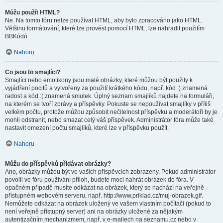
Můžu použít HTML?
Ne. Na tomto fóru nelze používat HTML, aby bylo zpracováno jako HTML.
Většinu formátování, které lze provést pomocí HTML, lze nahradit použitím
BBKódů.
Nahoru
Co jsou to smajlíci?
Smajlíci nebo emotikony jsou malé obrázky, které můžou být použity k
vyjádření pocitů a vytvořeny za použití krátkého kódu, např. kód :) znamená
radost a kód :( znamená smutek. Úplný seznam smajlíků najdete na formuláři,
na kterém se tvoří zprávy a příspěvky. Pokuste se nepoužívat smajlíky v příliš
velkém počtu, protože můžou způsobit nečitelnost příspěvku a moderátoři by je
mohli odstranit, nebo smazat celý váš příspěvek. Administrátor fóra může také
nastavit omezení počtu smajlíků, které lze v příspěvku použít.
Nahoru
Můžu do příspěvků přidávat obrázky?
Ano, obrázky můžou být ve vašich příspěvcích zobrazeny. Pokud administrátor
povolil ve fóru používání příloh, budete moci nahrát obrázek do fóra. V
opačném případě musíte odkázat na obrázek, který se nachází na veřejně
přístupném webovém serveru, např. http://www.priklad.cz/muj-obrazek.gif.
Nemůžete odkázat na obrázek uložený ve vašem vlastním počítači (pokud to
není veřejně přístupný server) ani na obrázky uložené za nějakým
autentizačním mechanizmem, např. v e-mailech na seznamu.cz nebo v