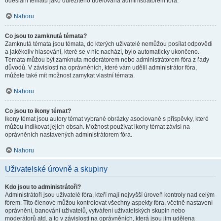
odeslání tématu jako důležitého udělována administrátorem fóra.
Nahoru
Co jsou to zamknutá témata?
Zamknutá témata jsou témata, do kterých uživatelé nemůžou posílat odpovědi
a jakékoliv hlasování, které se v nic nachází, bylo automaticky ukončeno.
Témata můžou být zamknuta moderátorem nebo administrátorem fóra z řady
důvodů. V závislosti na oprávněních, které vám udělil administrátor fóra,
můžete také mít možnost zamykat vlastní témata.
Nahoru
Co jsou to ikony témat?
Ikony témat jsou autory témat vybrané obrázky asociované s příspěvky, které
můžou indikovat jejich obsah. Možnost používat ikony témat závisí na
oprávněních nastavených administrátorem fóra.
Nahoru
Uživatelské úrovně a skupiny
Kdo jsou to administrátoři?
Administrátoři jsou uživatelé fóra, kteří mají nejvyšší úroveň kontroly nad celým
fórem. Tito členové můžou kontrolovat všechny aspekty fóra, včetně nastavení
oprávnění, banování uživatelů, vytváření uživatelských skupin nebo
moderátorů atd. a to v závislosti na oprávněních, která jsou jim udělena