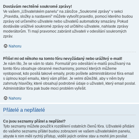
Dostávám nechtěné soukromé zprávy!
Ve vašem „Uživatelském panelu“ na záložce „Soukromé zprávy“ v sekci
„Pravidla, složky a nastavení“ můžete vytvořit pravidlo, pomocí kterého budou
zprávy od určeného uživatele nebo uživatelů automaticky smazány. Pokud
dostáváte urážlivé soukromé zprávy od určitého uživatele, nahlaste zprávy
moderátorům. Ti mají pravomoc zabránit uživateli v odesílání soukromých
zpráv.
Nahoru
Přišel mi od někoho na tomto fóru nevyžádaný nebo urážlivý e-mail!
Je nám líto, že se vám to stalo. Formulář pro odesílání e-mailů používaný na
tomto fóru obsahuje obranné mechanismy, pomocí kterých můžeme
vystopovat, kdo posílá takové emaily, proto pošlete administrátorovi fóra email
s úplnou kopií emailu, který vám přišel. Je velmi důležité, aby v něm byly
zahrnuty hlavičky, které obsahují podrobné údaje o uživateli, který email poslal.
Administrátor fóra pak bude moci problém vyřešit.
Nahoru
Přátelé a nepřátelé
Co jsou seznamy přátel a nepřátel?
Tyto seznamy můžete použít k rozdělení ostatních členů fóra. Uživatelé přidáni
do vašeho seznamu přátel budou zobrazeni ve vašem uživatelském panelu,
abyste k nim měli rychlý přístup, viděli jejich online stav a mohli jim posílat