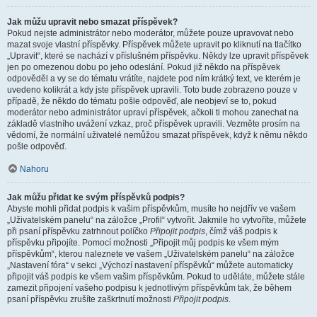
Jak můžu upravit nebo smazat příspěvek?
Pokud nejste administrátor nebo moderátor, můžete pouze upravovat nebo
mazat svoje vlastní příspěvky. Příspěvek můžete upravit po kliknutí na tlačítko
„Upravit“, které se nachází v příslušném příspěvku. Někdy lze upravit příspěvek
jen po omezenou dobu po jeho odeslání. Pokud již někdo na příspěvek
odpověděl a vy se do tématu vrátíte, najdete pod ním krátký text, ve kterém je
uvedeno kolikrát a kdy jste příspěvek upravili. Toto bude zobrazeno pouze v
případě, že někdo do tématu pošle odpověď, ale neobjeví se to, pokud
moderátor nebo administrátor upraví příspěvek, ačkoli ti mohou zanechat na
základě vlastního uvážení vzkaz, proč příspěvek upravili. Vezměte prosím na
vědomí, že normální uživatelé nemůžou smazat příspěvek, když k němu někdo
pošle odpověď.
Nahoru
Jak můžu přidat ke svým příspěvků podpis?
Abyste mohli přidat podpis k vašim příspěvkům, musíte ho nejdřív ve vašem
„Uživatelském panelu“ na záložce „Profil“ vytvořit. Jakmile ho vytvoříte, můžete
při psaní příspěvku zatrhnout políčko
Připojit podpis
, čímž váš podpis k
příspěvku připojíte. Pomocí možnosti „Připojit můj podpis ke všem mým
příspěvkům“, kterou naleznete ve vašem „Uživatelském panelu“ na záložce
„Nastavení fóra“ v sekci „Výchozí nastavení příspěvků“ můžete automaticky
připojit váš podpis ke všem vašim příspěvkům. Pokud to uděláte, můžete stále
zamezit připojení vašeho podpisu k jednotlivým příspěvkům tak, že během
psaní příspěvku zrušíte zaškrtnutí možnosti
Připojit podpis
.