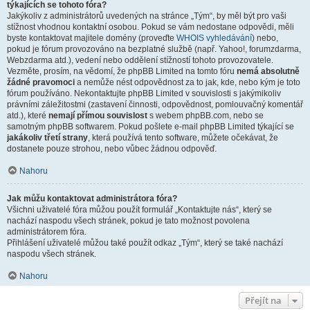
týkajících se tohoto fóra?
Jakýkoliv z administrátorů uvedených na stránce „Tým“, by měl být pro vaši
stížnost vhodnou kontaktní osobou. Pokud se vám nedostane odpovědi, měli
byste kontaktovat majitele domény (proveďte
WHOIS vyhledávání
) nebo,
pokud je fórum provozováno na bezplatné službě (např. Yahoo!, forumzdarma,
Webzdarma atd.), vedení nebo oddělení stížností tohoto provozovatele.
Vezměte, prosím, na vědomí, že phpBB Limited na tomto fóru
nemá absolutně
žádné pravomoci
a nemůže nést odpovědnost za to jak, kde, nebo kým je toto
fórum používáno. Nekontaktujte phpBB Limited v souvislosti s jakýmikoliv
právními záležitostmi (zastavení činnosti, odpovědnost, pomlouvačný komentář
atd.), které
nemají přímou souvislost
s webem phpBB.com, nebo se
samotným phpBB softwarem. Pokud pošlete e-mail phpBB Limited týkající se
jakákoliv třetí strany
, která používá tento software, můžete očekávat, že
dostanete pouze strohou, nebo vůbec žádnou odpověď.
Nahoru
Jak můžu kontaktovat administrátora fóra?
Všichni uživatelé fóra můžou použít formulář „Kontaktujte nás“, který se
nachází naspodu všech stránek, pokud je tato možnost povolena
administrátorem fóra.
Přihlášení uživatelé můžou také použít odkaz „Tým“, který se také nachází
naspodu všech stránek.
Nahoru
Přejít na