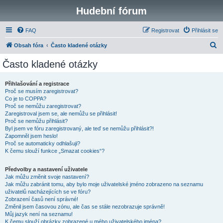
Hudební fórum
FAQ
Registrovat
Přihlásit se
H
Obsah fóra
Často kladené otázky
l
Často kladené otázky
e
d
Přihlašování a registrace
Proč se musím zaregistrovat?
a
Co je to COPPA?
t
Proč se nemůžu zaregistrovat?
Zaregistroval jsem se, ale nemůžu se přihlásit!
Proč se nemůžu přihlásit?
Byl jsem ve fóru zaregistrovaný, ale teď se nemůžu přihlásit?!
Zapomněl jsem heslo!
Proč se automaticky odhlašuji?
K čemu slouží funkce „Smazat cookies“?
Předvolby a nastavení uživatele
Jak můžu změnit svoje nastavení?
Jak můžu zabránit tomu, aby bylo moje uživatelské jméno zobrazeno na seznamu
uživatelů nacházejících se ve fóru?
Zobrazení časů není správné!
Změnil jsem časovou zónu, ale čas se stále nezobrazuje správně!
Můj jazyk není na seznamu!
K čemu slouží obrázky zobrazené u mého uživatelského jména?