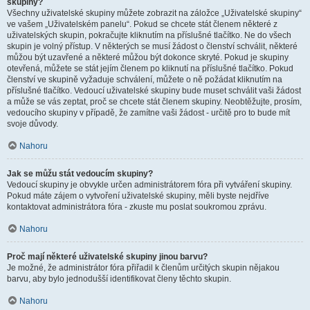
skupiny?
Všechny uživatelské skupiny můžete zobrazit na záložce „Uživatelské skupiny“
ve vašem „Uživatelském panelu“. Pokud se chcete stát členem některé z
uživatelských skupin, pokračujte kliknutím na příslušné tlačítko. Ne do všech
skupin je volný přístup. V některých se musí žádost o členství schválit, některé
můžou být uzavřené a některé můžou být dokonce skryté. Pokud je skupiny
otevřená, můžete se stát jejím členem po kliknutí na příslušné tlačítko. Pokud
členství ve skupině vyžaduje schválení, můžete o ně požádat kliknutím na
příslušné tlačítko. Vedoucí uživatelské skupiny bude muset schválit vaši žádost
a může se vás zeptat, proč se chcete stát členem skupiny. Neobtěžujte, prosím,
vedoucího skupiny v případě, že zamítne vaši žádost - určitě pro to bude mít
svoje důvody.
Nahoru
Jak se můžu stát vedoucím skupiny?
Vedoucí skupiny je obvykle určen administrátorem fóra při vytváření skupiny.
Pokud máte zájem o vytvoření uživatelské skupiny, měli byste nejdříve
kontaktovat administrátora fóra - zkuste mu poslat soukromou zprávu.
Nahoru
Proč mají některé uživatelské skupiny jinou barvu?
Je možné, že administrátor fóra přiřadil k členům určitých skupin nějakou
barvu, aby bylo jednodušší identifikovat členy těchto skupin.
Nahoru