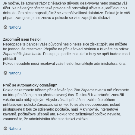
Je možné, že administrátor z nějakého důvodu deaktivoval nebo smazal váš
účet. Na některých fórech také pravidelně odstraňují uživatele, kteří dlouhou
dobu do fóra nic nenapsali, čímž se zmenší velikost databáze. Pokud je to váš
případ, zaregistrujte se znovu a pokuste se více zapojit do diskuzí.
Nahoru
Zapomněl jsem heslo!
Nepropadejte panice! Vaše původní heslo nelze sice získat zpět, ale můžete
ho jednoduše resetovat. Přejděte na přihlašovací stránku a klikněte na odkaz
Zapomněl/a jsem heslo
. Postupujte podle instrukcí a brzy se opět budete moci
přihlásit.
Pokud nebudete moci resetovat vaše heslo, kontaktujte administrátora fóra.
Nahoru
Proč se automaticky odhlašuji?
Pokud nezatrhnete během přihlašování políčko
Zapamatovat si mě
zůstanete
na fóru přihlášen jen po přednastavený čas. To slouží k zabránění zneužití
vašeho účtu někým jiným. Abyste zůstali přihlášeni, zatrhněte během
přihlašování políčko
Zapamatovat si mě
. To se ale nedoporučuje, pokud
přistupujete k fóru ze sdíleného počítače, např. v knihovně, internetové
kavárně, počítačové učebně atd. Pokud toto zaškrtávací políčko nevidíte,
znamená to, že administrátor fóra tuto funkci zakázal.
Nahoru