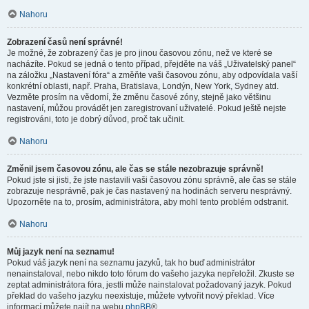
Nahoru
Zobrazení časů není správné!
Je možné, že zobrazený čas je pro jinou časovou zónu, než ve které se
nacházíte. Pokud se jedná o tento případ, přejděte na váš „Uživatelský panel“
na záložku „Nastavení fóra“ a změňte vaši časovou zónu, aby odpovídala vaší
konkrétní oblasti, např. Praha, Bratislava, Londýn, New York, Sydney atd.
Vezměte prosím na vědomí, že změnu časové zóny, stejně jako většinu
nastavení, můžou provádět jen zaregistrovaní uživatelé. Pokud ještě nejste
registrováni, toto je dobrý důvod, proč tak učinit.
Nahoru
Změnil jsem časovou zónu, ale čas se stále nezobrazuje správně!
Pokud jste si jisti, že jste nastavili vaši časovou zónu správně, ale čas se stále
zobrazuje nesprávně, pak je čas nastavený na hodinách serveru nesprávný.
Upozorněte na to, prosím, administrátora, aby mohl tento problém odstranit.
Nahoru
Můj jazyk není na seznamu!
Pokud váš jazyk není na seznamu jazyků, tak ho buď administrátor
nenainstaloval, nebo nikdo toto fórum do vašeho jazyka nepřeložil. Zkuste se
zeptat administrátora fóra, jestli může nainstalovat požadovaný jazyk. Pokud
překlad do vašeho jazyku neexistuje, můžete vytvořit nový překlad. Více
informací můžete najít na webu
phpBB
®.