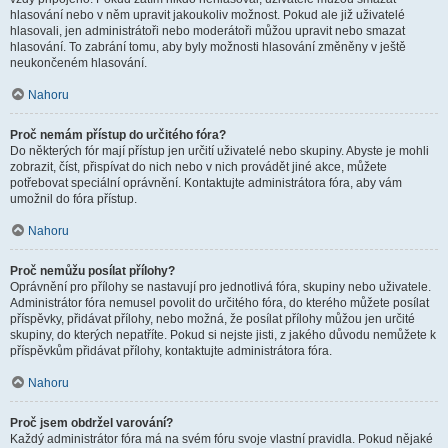
hlasování nebo v něm upravit jakoukoliv možnost. Pokud ale již uživatelé
hlasovali, jen administrátoři nebo moderátoři můžou upravit nebo smazat
hlasování. To zabrání tomu, aby byly možnosti hlasování změněny v ještě
neukončeném hlasování.
Nahoru
Proč nemám přístup do určitého fóra?
Do některých fór mají přístup jen určití uživatelé nebo skupiny. Abyste je mohli
zobrazit, číst, přispívat do nich nebo v nich provádět jiné akce, můžete
potřebovat speciální oprávnění. Kontaktujte administrátora fóra, aby vám
umožnil do fóra přístup.
Nahoru
Proč nemůžu posílat přílohy?
Oprávnění pro přílohy se nastavují pro jednotlivá fóra, skupiny nebo uživatele.
Administrátor fóra nemusel povolit do určitého fóra, do kterého můžete posílat
příspěvky, přidávat přílohy, nebo možná, že posílat přílohy můžou jen určité
skupiny, do kterých nepatříte. Pokud si nejste jisti, z jakého důvodu nemůžete k
příspěvkům přidávat přílohy, kontaktujte administrátora fóra.
Nahoru
Proč jsem obdržel varování?
Každý administrátor fóra má na svém fóru svoje vlastní pravidla. Pokud nějaké