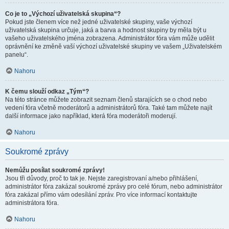
Co je to „Výchozí uživatelská skupina“?
Pokud jste členem více než jedné uživatelské skupiny, vaše výchozí
uživatelská skupina určuje, jaká a barva a hodnost skupiny by měla být u
vašeho uživatelského jména zobrazena. Administrátor fóra vám může udělit
oprávnění ke změně vaší výchozí uživatelské skupiny ve vašem „Uživatelském
panelu“.
Nahoru
K čemu slouží odkaz „Tým“?
Na této stránce můžete zobrazit seznam členů starajících se o chod nebo
vedení fóra včetně moderátorů a administrátorů fóra. Také tam můžete najít
další informace jako například, která fóra moderátoři moderují.
Nahoru
Soukromé zprávy
Nemůžu posílat soukromé zprávy!
Jsou tři důvody, proč to tak je. Nejste zaregistrovaní a/nebo přihlášení,
administrátor fóra zakázal soukromé zprávy pro celé fórum, nebo administrátor
fóra zakázal přímo vám odesílání zpráv. Pro více informací kontaktujte
administrátora fóra.
Nahoru