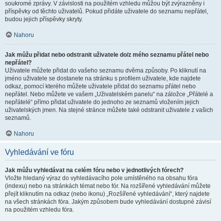
soukromé zprávy. V závislosti na použitém vzhledu můžou být zvýrazněny i
příspěvky od těchto uživatelů. Pokud přidáte uživatele do seznamu nepřátel,
budou jejich příspěvky skryty.
Nahoru
Jak můžu přidat nebo odstranit uživatele do/z mého seznamu přátel nebo
nepřátel?
Uživatele můžete přidat do vašeho seznamu dvěma způsoby. Po kliknutí na
jméno uživatele se dostanete na stránku s profilem uživatele, kde najdete
odkaz, pomocí kterého můžete uživatele přidat do seznamu přátel nebo
nepřátel. Nebo můžete ve vašem „Uživatelském panelu“ na záložce „Přátelé a
nepřátelé“ přímo přidat uživatele do jednoho ze seznamů vložením jejich
uživatelských jmen. Na stejné stránce můžete také odstranit uživatele z vašich
seznamů.
Nahoru
Vyhledávání ve fóru
Jak můžu vyhledávat na celém fóru nebo v jednotlivých fórech?
Vložte hledaný výraz do vyhledávacího pole umístěného na obsahu fóra
(indexu) nebo na stránkách témat nebo fór. Na rozšířené vyhledávání můžete
přejít kliknutím na odkaz (nebo ikonu) „Rozšířené vyhledávání“, který najdete
na všech stránkách fóra. Jakým způsobem bude vyhledávání dostupné závisí
na použitém vzhledu fóra.