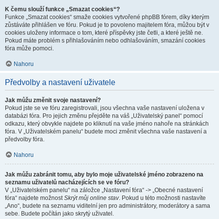
K čemu slouží funkce „Smazat cookies“?
Funkce „Smazat cookies“ smaže cookies vytvořené phpBB fórem, díky kterým
zůstáváte přihlášen ve fóru. Pokud je to povoleno majitelem fóra, můžou být v
cookies uloženy informace o tom, které příspěvky jste četli, a které ještě ne.
Pokud máte problém s přihlašováním nebo odhlašováním, smazání cookies
fóra může pomoci.
Nahoru
Předvolby a nastavení uživatele
Jak můžu změnit svoje nastavení?
Pokud jste se ve fóru zaregistrovali, jsou všechna vaše nastavení uložena v
databázi fóra. Pro jejich změnu přejděte na váš „Uživatelský panel“ pomocí
odkazu, který obvykle najdete po kliknutí na vaše jméno nahoře na stránkách
fóra. V „Uživatelském panelu“ budete moci změnit všechna vaše nastavení a
předvolby fóra.
Nahoru
Jak můžu zabránit tomu, aby bylo moje uživatelské jméno zobrazeno na
seznamu uživatelů nacházejících se ve fóru?
V „Uživatelském panelu“ na záložce „Nastavení fóra“ -> „Obecné nastavení
fóra“ najdete možnost
Skrýt můj online stav
. Pokud u této možnosti nastavíte
„Ano“, budete na seznamu viditelní jen pro administrátory, moderátory a sama
sebe. Budete počítán jako skrytý uživatel.