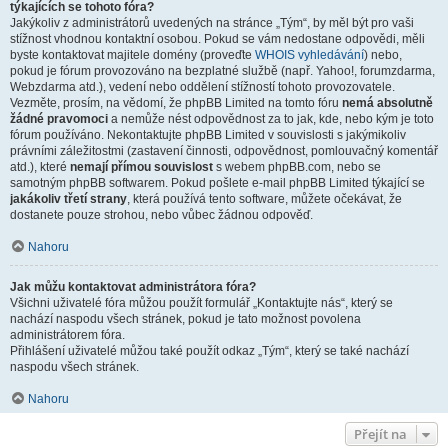
týkajících se tohoto fóra?
Jakýkoliv z administrátorů uvedených na stránce „Tým“, by měl být pro vaši
stížnost vhodnou kontaktní osobou. Pokud se vám nedostane odpovědi, měli
byste kontaktovat majitele domény (proveďte
WHOIS vyhledávání
) nebo,
pokud je fórum provozováno na bezplatné službě (např. Yahoo!, forumzdarma,
Webzdarma atd.), vedení nebo oddělení stížností tohoto provozovatele.
Vezměte, prosím, na vědomí, že phpBB Limited na tomto fóru
nemá absolutně
žádné pravomoci
a nemůže nést odpovědnost za to jak, kde, nebo kým je toto
fórum používáno. Nekontaktujte phpBB Limited v souvislosti s jakýmikoliv
právními záležitostmi (zastavení činnosti, odpovědnost, pomlouvačný komentář
atd.), které
nemají přímou souvislost
s webem phpBB.com, nebo se
samotným phpBB softwarem. Pokud pošlete e-mail phpBB Limited týkající se
jakákoliv třetí strany
, která používá tento software, můžete očekávat, že
dostanete pouze strohou, nebo vůbec žádnou odpověď.
Nahoru
Jak můžu kontaktovat administrátora fóra?
Všichni uživatelé fóra můžou použít formulář „Kontaktujte nás“, který se
nachází naspodu všech stránek, pokud je tato možnost povolena
administrátorem fóra.
Přihlášení uživatelé můžou také použít odkaz „Tým“, který se také nachází
naspodu všech stránek.
Nahoru
Přejít na