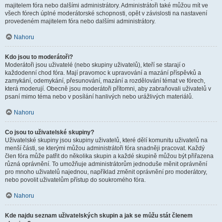
majitelem fóra nebo dalšími administrátory. Administrátoři také můžou mít ve
všech fórech úplné moderátorské schopnosti, opět v závislosti na nastavení
provedeném majitelem fóra nebo dalšími administrátory.
Nahoru
Kdo jsou to moderátoři?
Moderátoři jsou uživatelé (nebo skupiny uživatelů), kteří se starají o
každodenní chod fóra. Mají pravomoc k upravování a mazání příspěvků a
zamykání, odemykání, přesunování, mazání a rozdělování témat ve fórech,
která moderují. Obecně jsou moderátoři přítomni, aby zabraňovali uživatelů v
psaní mimo téma nebo v posílání hanlivých nebo urážlivých materiálů.
Nahoru
Co jsou to uživatelské skupiny?
Uživatelské skupiny jsou skupiny uživatelů, které dělí komunitu uživatelů na
menší části, se kterými můžou administrátoři fóra snadněji pracovat. Každý
člen fóra může patřit do několika skupin a každé skupině můžou být přiřazena
různá oprávnění. To umožňuje administrátorům jednoduše měnit oprávnění
pro mnoho uživatelů najednou, například změnit oprávnění pro moderátory,
nebo povolit uživatelům přístup do soukromého fóra.
Nahoru
Kde najdu seznam uživatelských skupin a jak se můžu stát členem