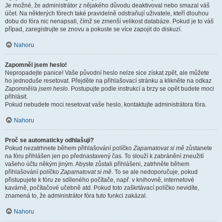
Je možné, že administrátor z nějakého důvodu deaktivoval nebo smazal váš
účet. Na některých fórech také pravidelně odstraňují uživatele, kteří dlouhou
dobu do fóra nic nenapsali, čímž se zmenší velikost databáze. Pokud je to váš
případ, zaregistrujte se znovu a pokuste se více zapojit do diskuzí.
Nahoru
Zapomněl jsem heslo!
Nepropadejte panice! Vaše původní heslo nelze sice získat zpět, ale můžete
ho jednoduše resetovat. Přejděte na přihlašovací stránku a klikněte na odkaz
Zapomněl/a jsem heslo
. Postupujte podle instrukcí a brzy se opět budete moci
přihlásit.
Pokud nebudete moci resetovat vaše heslo, kontaktujte administrátora fóra.
Nahoru
Proč se automaticky odhlašuji?
Pokud nezatrhnete během přihlašování políčko
Zapamatovat si mě
zůstanete
na fóru přihlášen jen po přednastavený čas. To slouží k zabránění zneužití
vašeho účtu někým jiným. Abyste zůstali přihlášeni, zatrhněte během
přihlašování políčko
Zapamatovat si mě
. To se ale nedoporučuje, pokud
přistupujete k fóru ze sdíleného počítače, např. v knihovně, internetové
kavárně, počítačové učebně atd. Pokud toto zaškrtávací políčko nevidíte,
znamená to, že administrátor fóra tuto funkci zakázal.
Nahoru