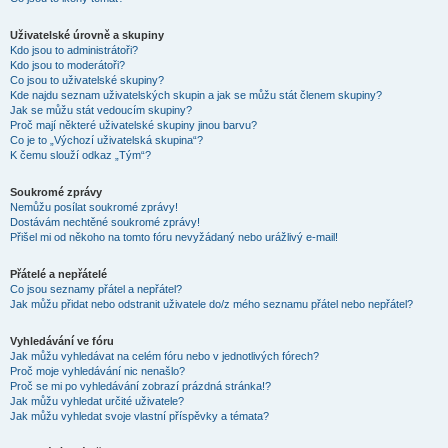
Uživatelské úrovně a skupiny
Kdo jsou to administrátoři?
Kdo jsou to moderátoři?
Co jsou to uživatelské skupiny?
Kde najdu seznam uživatelských skupin a jak se můžu stát členem skupiny?
Jak se můžu stát vedoucím skupiny?
Proč mají některé uživatelské skupiny jinou barvu?
Co je to „Výchozí uživatelská skupina“?
K čemu slouží odkaz „Tým“?
Soukromé zprávy
Nemůžu posílat soukromé zprávy!
Dostávám nechtěné soukromé zprávy!
Přišel mi od někoho na tomto fóru nevyžádaný nebo urážlivý e-mail!
Přátelé a nepřátelé
Co jsou seznamy přátel a nepřátel?
Jak můžu přidat nebo odstranit uživatele do/z mého seznamu přátel nebo nepřátel?
Vyhledávání ve fóru
Jak můžu vyhledávat na celém fóru nebo v jednotlivých fórech?
Proč moje vyhledávání nic nenašlo?
Proč se mi po vyhledávání zobrazí prázdná stránka!?
Jak můžu vyhledat určité uživatele?
Jak můžu vyhledat svoje vlastní příspěvky a témata?