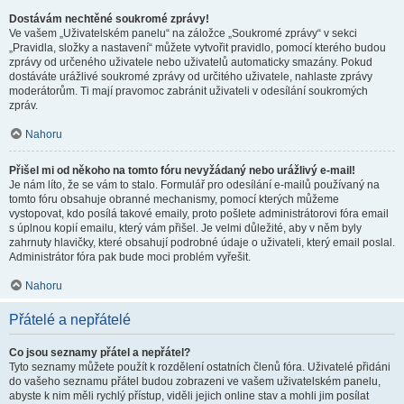
Dostávám nechtěné soukromé zprávy!
Ve vašem „Uživatelském panelu“ na záložce „Soukromé zprávy“ v sekci
„Pravidla, složky a nastavení“ můžete vytvořit pravidlo, pomocí kterého budou
zprávy od určeného uživatele nebo uživatelů automaticky smazány. Pokud
dostáváte urážlivé soukromé zprávy od určitého uživatele, nahlaste zprávy
moderátorům. Ti mají pravomoc zabránit uživateli v odesílání soukromých
zpráv.
Nahoru
Přišel mi od někoho na tomto fóru nevyžádaný nebo urážlivý e-mail!
Je nám líto, že se vám to stalo. Formulář pro odesílání e-mailů používaný na
tomto fóru obsahuje obranné mechanismy, pomocí kterých můžeme
vystopovat, kdo posílá takové emaily, proto pošlete administrátorovi fóra email
s úplnou kopií emailu, který vám přišel. Je velmi důležité, aby v něm byly
zahrnuty hlavičky, které obsahují podrobné údaje o uživateli, který email poslal.
Administrátor fóra pak bude moci problém vyřešit.
Nahoru
Přátelé a nepřátelé
Co jsou seznamy přátel a nepřátel?
Tyto seznamy můžete použít k rozdělení ostatních členů fóra. Uživatelé přidáni
do vašeho seznamu přátel budou zobrazeni ve vašem uživatelském panelu,
abyste k nim měli rychlý přístup, viděli jejich online stav a mohli jim posílat