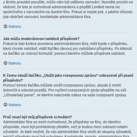
z těchto pravidel porušíte, může vám být uděleno varování. Vezměte prosím na
vědomí, že toto je rozhodnutí administrátora a phpBB Limited nemá nic
společného s varováními na daném fóru. Pokud si nejste jisti, z jakého důvodu
jste obdrželi varování, kontaktujte administrátora fóra.
Nahoru
Jak můžu moderátorovi nahlásit příspěvek?
Pokud je tato funkce povolena administrátorem fóra, měli byste v příspěvku,
který chcete nahlásit, vidět tlačítko (ikonu) pro nahlášení příspěvku. Po kliknutí
na tlačítko se zobrazí formulář, pomocí kterého můžete příspěvek nahlásit.
Nahoru
K čemu slouží tlačítko „Uložit jako rozepsanou zprávu“ zobrazené při psaní
příspěvku?
Pomocí tohoto tlačítka můžete uložit rozepsanou zprávu, abyste ji mohli
dokončit a odeslat později. Pro načtení rozepsaných zpráv přejděte na váš
„Uživatelský panel“, ve kterém naleznete odkaz na vaše rozepsané zprávy.
Nahoru
Proč musí být můj příspěvek schválen?
Administrátor fóra se mohl rozhodnout, že příspěvky ve fóru, do kterého
přispíváte, musí být prohlédnuty předtím, než je budou moci zobrazit ostatní
uživatelé. Je také možné, že vás administrátor fóra vložil do skupiny uživatelů,
jejichž příspěvky musí být schváleny. Kontaktujte, prosím, administrátora fóra