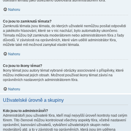
odeslání tématu jako důležitého udělována administrátorem fóra.
Nahoru
Co jsou to zamknutá témata?
Zamknutá témata jsou témata, do kterých uživatelé nemůžou posílat odpovědi
a jakékoliv hlasování, které se v nic nachází, bylo automaticky ukončeno.
Témata můžou být zamknuta moderátorem nebo administrátorem fóra z řady
důvodů. V závislosti na oprávněních, které vám udělil administrátor fóra,
můžete také mít možnost zamykat vlastní témata.
Nahoru
Co jsou to ikony témat?
Ikony témat jsou autory témat vybrané obrázky asociované s příspěvky, které
můžou indikovat jejich obsah. Možnost používat ikony témat závisí na
oprávněních nastavených administrátorem fóra.
Nahoru
Uživatelské úrovně a skupiny
Kdo jsou to administrátoři?
Administrátoři jsou uživatelé fóra, kteří mají nejvyšší úroveň kontroly nad celým
fórem. Tito členové můžou kontrolovat všechny aspekty fóra, včetně nastavení
oprávnění, banování uživatelů, vytváření uživatelských skupin nebo
moderátorů atd. a to v závislosti na oprávněních, která jsou jim udělena