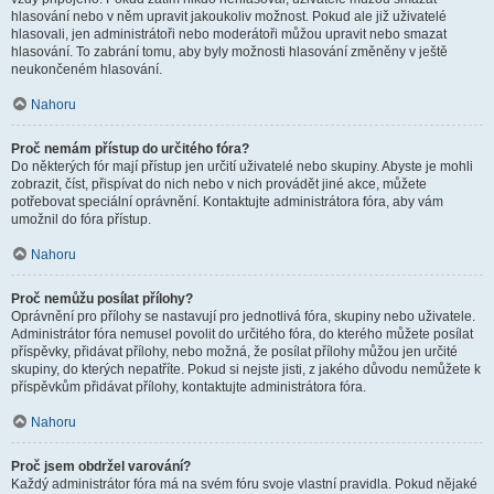
hlasování nebo v něm upravit jakoukoliv možnost. Pokud ale již uživatelé
hlasovali, jen administrátoři nebo moderátoři můžou upravit nebo smazat
hlasování. To zabrání tomu, aby byly možnosti hlasování změněny v ještě
neukončeném hlasování.
Nahoru
Proč nemám přístup do určitého fóra?
Do některých fór mají přístup jen určití uživatelé nebo skupiny. Abyste je mohli
zobrazit, číst, přispívat do nich nebo v nich provádět jiné akce, můžete
potřebovat speciální oprávnění. Kontaktujte administrátora fóra, aby vám
umožnil do fóra přístup.
Nahoru
Proč nemůžu posílat přílohy?
Oprávnění pro přílohy se nastavují pro jednotlivá fóra, skupiny nebo uživatele.
Administrátor fóra nemusel povolit do určitého fóra, do kterého můžete posílat
příspěvky, přidávat přílohy, nebo možná, že posílat přílohy můžou jen určité
skupiny, do kterých nepatříte. Pokud si nejste jisti, z jakého důvodu nemůžete k
příspěvkům přidávat přílohy, kontaktujte administrátora fóra.
Nahoru
Proč jsem obdržel varování?
Každý administrátor fóra má na svém fóru svoje vlastní pravidla. Pokud nějaké