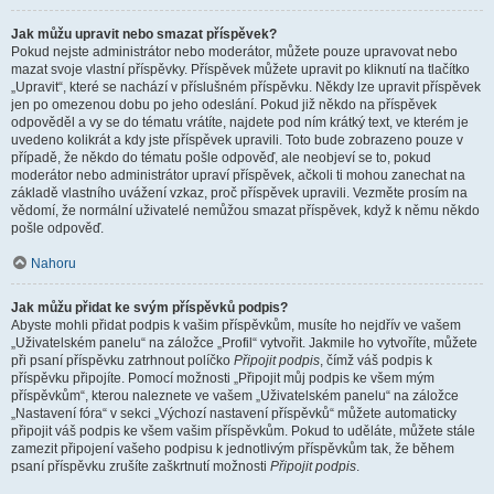
Jak můžu upravit nebo smazat příspěvek?
Pokud nejste administrátor nebo moderátor, můžete pouze upravovat nebo
mazat svoje vlastní příspěvky. Příspěvek můžete upravit po kliknutí na tlačítko
„Upravit“, které se nachází v příslušném příspěvku. Někdy lze upravit příspěvek
jen po omezenou dobu po jeho odeslání. Pokud již někdo na příspěvek
odpověděl a vy se do tématu vrátíte, najdete pod ním krátký text, ve kterém je
uvedeno kolikrát a kdy jste příspěvek upravili. Toto bude zobrazeno pouze v
případě, že někdo do tématu pošle odpověď, ale neobjeví se to, pokud
moderátor nebo administrátor upraví příspěvek, ačkoli ti mohou zanechat na
základě vlastního uvážení vzkaz, proč příspěvek upravili. Vezměte prosím na
vědomí, že normální uživatelé nemůžou smazat příspěvek, když k němu někdo
pošle odpověď.
Nahoru
Jak můžu přidat ke svým příspěvků podpis?
Abyste mohli přidat podpis k vašim příspěvkům, musíte ho nejdřív ve vašem
„Uživatelském panelu“ na záložce „Profil“ vytvořit. Jakmile ho vytvoříte, můžete
při psaní příspěvku zatrhnout políčko
Připojit podpis
, čímž váš podpis k
příspěvku připojíte. Pomocí možnosti „Připojit můj podpis ke všem mým
příspěvkům“, kterou naleznete ve vašem „Uživatelském panelu“ na záložce
„Nastavení fóra“ v sekci „Výchozí nastavení příspěvků“ můžete automaticky
připojit váš podpis ke všem vašim příspěvkům. Pokud to uděláte, můžete stále
zamezit připojení vašeho podpisu k jednotlivým příspěvkům tak, že během
psaní příspěvku zrušíte zaškrtnutí možnosti
Připojit podpis
.