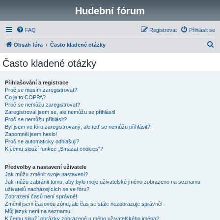
Hudební fórum
FAQ
Registrovat
Přihlásit se
H
Obsah fóra
Často kladené otázky
l
Často kladené otázky
e
d
Přihlašování a registrace
Proč se musím zaregistrovat?
a
Co je to COPPA?
t
Proč se nemůžu zaregistrovat?
Zaregistroval jsem se, ale nemůžu se přihlásit!
Proč se nemůžu přihlásit?
Byl jsem ve fóru zaregistrovaný, ale teď se nemůžu přihlásit?!
Zapomněl jsem heslo!
Proč se automaticky odhlašuji?
K čemu slouží funkce „Smazat cookies“?
Předvolby a nastavení uživatele
Jak můžu změnit svoje nastavení?
Jak můžu zabránit tomu, aby bylo moje uživatelské jméno zobrazeno na seznamu
uživatelů nacházejících se ve fóru?
Zobrazení časů není správné!
Změnil jsem časovou zónu, ale čas se stále nezobrazuje správně!
Můj jazyk není na seznamu!
K čemu slouží obrázky zobrazené u mého uživatelského jména?