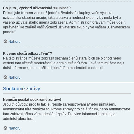
Co je to „Výchozí uživatelská skupina“?
Pokud jste členem více než jedné uživatelské skupiny, vaše výchozí
uživatelská skupina určuje, jaká a barva a hodnost skupiny by měla být u
vašeho uživatelského jména zobrazena. Administrátor fóra vám může udělit
oprávnění ke změně vaší výchozí uživatelské skupiny ve vašem „Uživatelském
panelu“.
Nahoru
K čemu slouží odkaz „Tým“?
Na této stránce můžete zobrazit seznam členů starajících se o chod nebo
vedení fóra včetně moderátorů a administrátorů fóra. Také tam můžete najít
další informace jako například, která fóra moderátoři moderují.
Nahoru
Soukromé zprávy
Nemůžu posílat soukromé zprávy!
Jsou tři důvody, proč to tak je. Nejste zaregistrovaní a/nebo přihlášení,
administrátor fóra zakázal soukromé zprávy pro celé fórum, nebo administrátor
fóra zakázal přímo vám odesílání zpráv. Pro více informací kontaktujte
administrátora fóra.
Nahoru