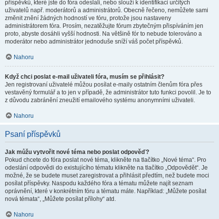
příspěvků, které jste do fóra odeslali, nebo slouží k identifikaci určitých
uživatelů např. moderátorů a administrátorů. Obecně řečeno, nemůžete sami
změnit znění žádných hodností ve fóru, protože jsou nastaveny
administrátorem fóra. Prosím, nezatěžujte fórum zbytečným přispíváním jen
proto, abyste dosáhli vyšší hodnosti. Na většině fór to nebude tolerováno a
moderátor nebo administrátor jednoduše sníží váš počet příspěvků.
Nahoru
Když chci poslat e-mail uživateli fóra, musím se přihlásit?
Jen registrovaní uživatelé můžou posílat e-maily ostatním členům fóra přes
vestavěný formulář a to jen v případě, že administrátor tuto funkci povolil. Je to
z důvodu zabránění zneužití emailového systému anonymními uživateli.
Nahoru
Psaní příspěvků
Jak můžu vytvořit nové téma nebo poslat odpověď?
Pokud chcete do fóra poslat nové téma, klikněte na tlačítko „Nové téma“. Pro
odeslání odpovědi do existujícího tématu klikněte na tlačítko „Odpovědět“. Je
možné, že se budete muset zaregistrovat a přihlásit předtím, než budete moci
posílat příspěvky. Naspodu každého fóra a tématu můžete najít seznam
oprávnění, které v konkrétním fóru a tématu máte. Například: „Můžete posílat
nová témata“, „Můžete posílat přílohy“ atd.
Nahoru