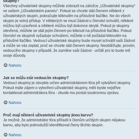
skupiny?
Všechny uživatelské skupiny můžete zobrazit na záložce „Uživatelské skupiny“
ve vašem „Uživatelském panelu“. Pokud se chcete stát členem některé z
uživatelských skupin, pokračujte kliknutím na příslušné tlačítko. Ne do všech
skupin je volný přístup. V některých se musí žádost o členství schválit, některé
můžou být uzavřené a některé můžou být dokonce skryté. Pokud je skupiny
otevřená, můžete se stát jejím členem po kliknutí na příslušné tlačítko. Pokud
členství ve skupině vyžaduje schválení, můžete o ně požádat kliknutím na
příslušné tlačítko. Vedoucí uživatelské skupiny bude muset schválit vaši žádost
a může se vás zeptat, proč se chcete stát členem skupiny. Neobtěžujte, prosím,
vedoucího skupiny v případě, že zamítne vaši žádost - určitě pro to bude mít
svoje důvody.
Nahoru
Jak se můžu stát vedoucím skupiny?
Vedoucí skupiny je obvykle určen administrátorem fóra při vytváření skupiny.
Pokud máte zájem o vytvoření uživatelské skupiny, měli byste nejdříve
kontaktovat administrátora fóra - zkuste mu poslat soukromou zprávu.
Nahoru
Proč mají některé uživatelské skupiny jinou barvu?
Je možné, že administrátor fóra přiřadil k členům určitých skupin nějakou
barvu, aby bylo jednodušší identifikovat členy těchto skupin.
Nahoru