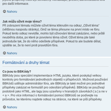
pro další informace.
Nahoru
Jak můžu oživit moje téma?
Při zobrazení tématu můžete oživit téma kliknutím na odkaz „Oživit téma“
(většinou naspodu stránky), čímž se téma přesune na první místo ve fóru.
Pokud tento odkaz nevidíte, mohlo být oživování témat zakázáno, nebo ještě
neuběhla doba, po které je povoleno téma oživit. Oživit téma jde také
jednoduše tak, že do něho odešlete příspěvek. Pokud to ale budete dělat,
ujistěte se, že to není proti pravidlům fóra.
Nahoru
Formátování a druhy témat
Co jsou to BBKódy?
BBKódy jsou speciální implementace HTML jazyka, které poskytují velkou
kontrolu pro formátování jednotlivých objektů v příspěvcích. Možnost používání
BBKódů uděluje administrátor fóra, ale BBKódy je také možné pro jednotlivé
příspěvky zakázat ve formuláři pro odesílání příspěvků. BBKódy se používají
podobně jako HTML, ale tagy jsou uzavřeny v hranatých závorkách [ a ] a ne v
< a >. Pro více informací o formátování pomocí BBKódů se podívejte na
průvodce, ke kterému najdete odkaz na stránce, na které se píší příspěvky.
Nahoru