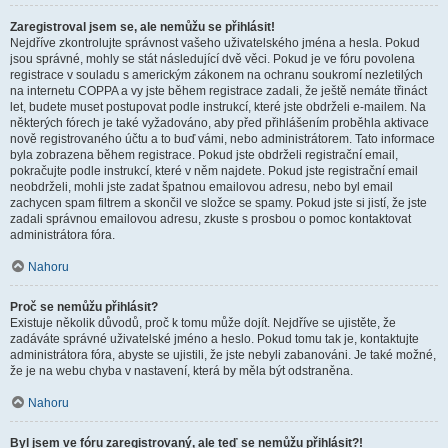
Zaregistroval jsem se, ale nemůžu se přihlásit!
Nejdříve zkontrolujte správnost vašeho uživatelského jména a hesla. Pokud
jsou správné, mohly se stát následující dvě věci. Pokud je ve fóru povolena
registrace v souladu s americkým zákonem na ochranu soukromí nezletilých
na internetu COPPA a vy jste během registrace zadali, že ještě nemáte třináct
let, budete muset postupovat podle instrukcí, které jste obdrželi e-mailem. Na
některých fórech je také vyžadováno, aby před přihlášením proběhla aktivace
nově registrovaného účtu a to buď vámi, nebo administrátorem. Tato informace
byla zobrazena během registrace. Pokud jste obdrželi registrační email,
pokračujte podle instrukcí, které v něm najdete. Pokud jste registrační email
neobdrželi, mohli jste zadat špatnou emailovou adresu, nebo byl email
zachycen spam filtrem a skončil ve složce se spamy. Pokud jste si jistí, že jste
zadali správnou emailovou adresu, zkuste s prosbou o pomoc kontaktovat
administrátora fóra.
Nahoru
Proč se nemůžu přihlásit?
Existuje několik důvodů, proč k tomu může dojít. Nejdříve se ujistěte, že
zadáváte správné uživatelské jméno a heslo. Pokud tomu tak je, kontaktujte
administrátora fóra, abyste se ujistili, že jste nebyli zabanováni. Je také možné,
že je na webu chyba v nastavení, která by měla být odstraněna.
Nahoru
Byl jsem ve fóru zaregistrovaný, ale teď se nemůžu přihlásit?!