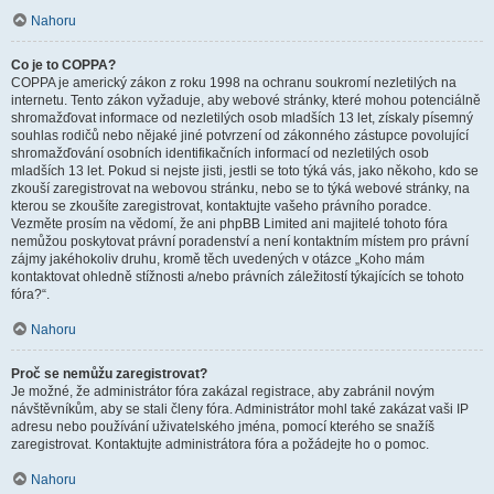
Nahoru
Co je to COPPA?
COPPA je americký zákon z roku 1998 na ochranu soukromí nezletilých na
internetu. Tento zákon vyžaduje, aby webové stránky, které mohou potenciálně
shromažďovat informace od nezletilých osob mladších 13 let, získaly písemný
souhlas rodičů nebo nějaké jiné potvrzení od zákonného zástupce povolující
shromažďování osobních identifikačních informací od nezletilých osob
mladších 13 let. Pokud si nejste jisti, jestli se toto týká vás, jako někoho, kdo se
zkouší zaregistrovat na webovou stránku, nebo se to týká webové stránky, na
kterou se zkoušíte zaregistrovat, kontaktujte vašeho právního poradce.
Vezměte prosím na vědomí, že ani phpBB Limited ani majitelé tohoto fóra
nemůžou poskytovat právní poradenství a není kontaktním místem pro právní
zájmy jakéhokoliv druhu, kromě těch uvedených v otázce „Koho mám
kontaktovat ohledně stížnosti a/nebo právních záležitostí týkajících se tohoto
fóra?“.
Nahoru
Proč se nemůžu zaregistrovat?
Je možné, že administrátor fóra zakázal registrace, aby zabránil novým
návštěvníkům, aby se stali členy fóra. Administrátor mohl také zakázat vaši IP
adresu nebo používání uživatelského jména, pomocí kterého se snažíš
zaregistrovat. Kontaktujte administrátora fóra a požádejte ho o pomoc.
Nahoru