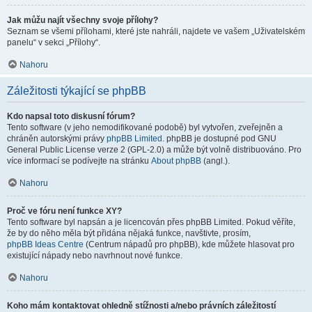
Jak můžu najít všechny svoje přílohy?
Seznam se všemi přílohami, které jste nahráli, najdete ve vašem „Uživatelském
panelu“ v sekci „Přílohy“.
Nahoru
Záležitosti týkající se phpBB
Kdo napsal toto diskusní fórum?
Tento software (v jeho nemodifikované podobě) byl vytvořen, zveřejněn a
chráněn autorskými právy
phpBB Limited
. phpBB je dostupné pod GNU
General Public License verze 2 (GPL-2.0) a může být volně distribuováno. Pro
více informací se podívejte na stránku
About phpBB
(angl.).
Nahoru
Proč ve fóru není funkce XY?
Tento software byl napsán a je licencován přes phpBB Limited. Pokud věříte,
že by do něho měla být přidána nějaká funkce, navštivte, prosím,
phpBB Ideas Centre
(Centrum nápadů pro phpBB), kde můžete hlasovat pro
existující nápady nebo navrhnout nové funkce.
Nahoru
Koho mám kontaktovat ohledně stížnosti a/nebo právních záležitostí