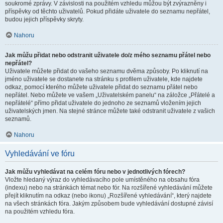
soukromé zprávy. V závislosti na použitém vzhledu můžou být zvýrazněny i
příspěvky od těchto uživatelů. Pokud přidáte uživatele do seznamu nepřátel,
budou jejich příspěvky skryty.
Nahoru
Jak můžu přidat nebo odstranit uživatele do/z mého seznamu přátel nebo
nepřátel?
Uživatele můžete přidat do vašeho seznamu dvěma způsoby. Po kliknutí na
jméno uživatele se dostanete na stránku s profilem uživatele, kde najdete
odkaz, pomocí kterého můžete uživatele přidat do seznamu přátel nebo
nepřátel. Nebo můžete ve vašem „Uživatelském panelu“ na záložce „Přátelé a
nepřátelé“ přímo přidat uživatele do jednoho ze seznamů vložením jejich
uživatelských jmen. Na stejné stránce můžete také odstranit uživatele z vašich
seznamů.
Nahoru
Vyhledávání ve fóru
Jak můžu vyhledávat na celém fóru nebo v jednotlivých fórech?
Vložte hledaný výraz do vyhledávacího pole umístěného na obsahu fóra
(indexu) nebo na stránkách témat nebo fór. Na rozšířené vyhledávání můžete
přejít kliknutím na odkaz (nebo ikonu) „Rozšířené vyhledávání“, který najdete
na všech stránkách fóra. Jakým způsobem bude vyhledávání dostupné závisí
na použitém vzhledu fóra.