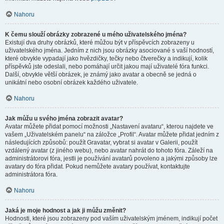
Nahoru
K čemu slouží obrázky zobrazené u mého uživatelského jména?
Existují dva druhy obrázků, které můžou být v příspěvcích zobrazeny u
uživatelského jména. Jedním z nich jsou obrázky asociované s vaší hodností,
které obvykle vypadají jako hvězdičky, tečky nebo čtverečky a indikují, kolik
příspěvků jste odeslali, nebo pomáhají určit jakou mají uživatelé fóra funkci.
Další, obvykle větší obrázek, je známý jako avatar a obecně se jedná o
unikátní nebo osobní obrázek každého uživatele.
Nahoru
Jak můžu u svého jména zobrazit avatar?
Avatar můžete přidat pomocí možnosti „Nastavení avataru“, kterou najdete ve
vašem „Uživatelském panelu“ na záložce „Profil“. Avatar můžete přidat jedním z
následujících způsobů: použít Gravatar, vybrat si avatar v Galerii, použít
vzdálený avatar (z jiného webu), nebo avatar nahrát do tohoto fóra. Záleží na
administrátorovi fóra, jestli je používání avatarů povoleno a jakými způsoby lze
avatary do fóra přidat. Pokud nemůžete avatary používat, kontaktujte
administrátora fóra.
Nahoru
Jaká je moje hodnost a jak ji můžu změnit?
Hodnosti, které jsou zobrazeny pod vaším uživatelským jménem, indikují počet