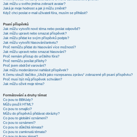
Jak můžu u svého jména zobrazit avatar?
Jaká je moje hodnost a jak ji můžu změnit?
Když chci poslat e-mail uživateli fóra, musím se přihlásit?
Psaní příspěvků
Jak můžu vytvořit nové téma nebo poslat odpověď?
Jak můžu upravit nebo smazat příspěvek?
Jak můžu přidat ke svým příspěvků podpis?
Jak můžu vytvořit hlasování/anketu?
Proč nemůžu přidat do hlasování více možností?
Jak můžu upravit nebo smazat hlasování?
Proč nemám přístup do určitého fóra?
Proč nemůžu posílat přílohy?
Proč jsem obdržel varování?
Jak můžu moderátorovi nahlásit příspěvek?
K čemu slouží tlačítko „Uložit jako rozepsanou zprávu“ zobrazené při psaní příspěvku?
Proč musí být můj příspěvek schválen?
Jak můžu oživit moje téma?
Formátování a druhy témat
Co jsou to BBKódy?
Můžu použít HTML?
Co jsou to smajlíci?
Můžu do příspěvků přidávat obrázky?
Co jsou to globální oznámení?
Co jsou to oznámení?
Co jsou to důležitá témata?
Co jsou to zamknutá témata?
Co jsou to ikony témat?