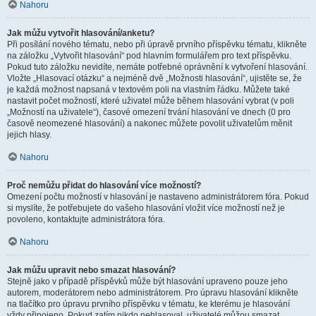
Nahoru
Jak můžu vytvořit hlasování/anketu?
Při posílání nového tématu, nebo při úpravě prvního příspěvku tématu, klikněte
na záložku „Vytvořit hlasování“ pod hlavním formulářem pro text příspěvku.
Pokud tuto záložku nevidíte, nemáte potřebné oprávnění k vytvoření hlasování.
Vložte „Hlasovací otázku“ a nejméně dvě „Možnosti hlasování“, ujistěte se, že
je každá možnost napsaná v textovém poli na vlastním řádku. Můžete také
nastavit počet možností, které uživatel může během hlasování vybrat (v poli
„Možností na uživatele“), časové omezení trvání hlasování ve dnech (0 pro
časově neomezené hlasování) a nakonec můžete povolit uživatelům měnit
jejich hlasy.
Nahoru
Proč nemůžu přidat do hlasování více možností?
Omezení počtu možností v hlasování je nastaveno administrátorem fóra. Pokud
si myslíte, že potřebujete do vašeho hlasování vložit více možností než je
povoleno, kontaktujte administrátora fóra.
Nahoru
Jak můžu upravit nebo smazat hlasování?
Stejně jako v případě příspěvků může být hlasování upraveno pouze jeho
autorem, moderátorem nebo administrátorem. Pro úpravu hlasování klikněte
na tlačítko pro úpravu prvního příspěvku v tématu, ke kterému je hlasování
vždy připojeno. Pokud zatím nikdo nehlasoval, uživatelé můžou smazat