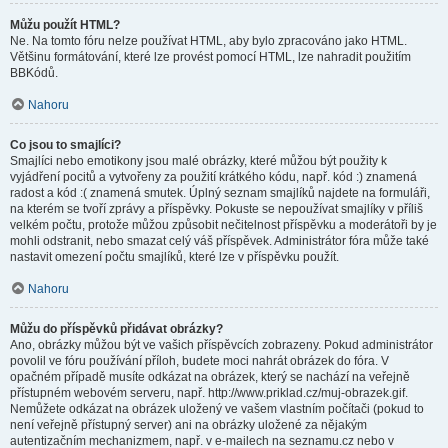
Můžu použít HTML?
Ne. Na tomto fóru nelze používat HTML, aby bylo zpracováno jako HTML.
Většinu formátování, které lze provést pomocí HTML, lze nahradit použitím
BBKódů.
Nahoru
Co jsou to smajlíci?
Smajlíci nebo emotikony jsou malé obrázky, které můžou být použity k
vyjádření pocitů a vytvořeny za použití krátkého kódu, např. kód :) znamená
radost a kód :( znamená smutek. Úplný seznam smajlíků najdete na formuláři,
na kterém se tvoří zprávy a příspěvky. Pokuste se nepoužívat smajlíky v příliš
velkém počtu, protože můžou způsobit nečitelnost příspěvku a moderátoři by je
mohli odstranit, nebo smazat celý váš příspěvek. Administrátor fóra může také
nastavit omezení počtu smajlíků, které lze v příspěvku použít.
Nahoru
Můžu do příspěvků přidávat obrázky?
Ano, obrázky můžou být ve vašich příspěvcích zobrazeny. Pokud administrátor
povolil ve fóru používání příloh, budete moci nahrát obrázek do fóra. V
opačném případě musíte odkázat na obrázek, který se nachází na veřejně
přístupném webovém serveru, např. http://www.priklad.cz/muj-obrazek.gif.
Nemůžete odkázat na obrázek uložený ve vašem vlastním počítači (pokud to
není veřejně přístupný server) ani na obrázky uložené za nějakým
autentizačním mechanizmem, např. v e-mailech na seznamu.cz nebo v