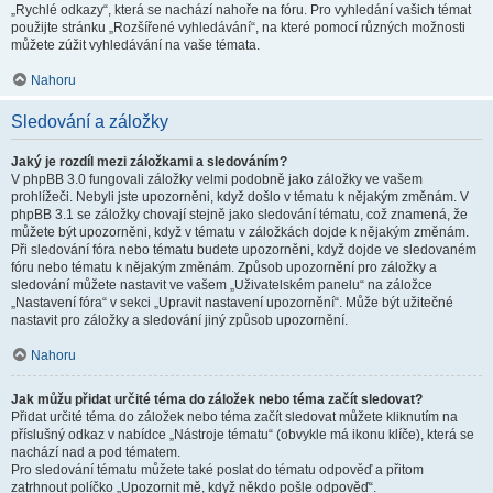
„Rychlé odkazy“, která se nachází nahoře na fóru. Pro vyhledání vašich témat
použijte stránku „Rozšířené vyhledávání“, na které pomocí různých možnosti
můžete zúžit vyhledávání na vaše témata.
Nahoru
Sledování a záložky
Jaký je rozdíl mezi záložkami a sledováním?
V phpBB 3.0 fungovali záložky velmi podobně jako záložky ve vašem
prohlížeči. Nebyli jste upozorněni, když došlo v tématu k nějakým změnám. V
phpBB 3.1 se záložky chovají stejně jako sledování tématu, což znamená, že
můžete být upozorněni, když v tématu v záložkách dojde k nějakým změnám.
Při sledování fóra nebo tématu budete upozorněni, když dojde ve sledovaném
fóru nebo tématu k nějakým změnám. Způsob upozornění pro záložky a
sledování můžete nastavit ve vašem „Uživatelském panelu“ na záložce
„Nastavení fóra“ v sekci „Upravit nastavení upozornění“. Může být užitečné
nastavit pro záložky a sledování jiný způsob upozornění.
Nahoru
Jak můžu přidat určité téma do záložek nebo téma začít sledovat?
Přidat určité téma do záložek nebo téma začít sledovat můžete kliknutím na
příslušný odkaz v nabídce „Nástroje tématu“ (obvykle má ikonu klíče), která se
nachází nad a pod tématem.
Pro sledování tématu můžete také poslat do tématu odpověď a přitom
zatrhnout políčko „Upozornit mě, když někdo pošle odpověď“.