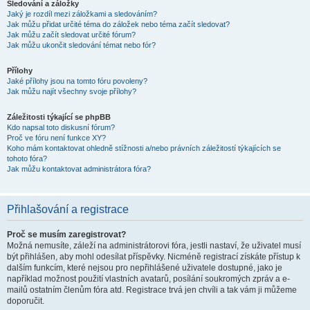
Sledování a záložky
Jaký je rozdíl mezi záložkami a sledováním?
Jak můžu přidat určité téma do záložek nebo téma začít sledovat?
Jak můžu začít sledovat určité fórum?
Jak můžu ukončit sledování témat nebo fór?
Přílohy
Jaké přílohy jsou na tomto fóru povoleny?
Jak můžu najít všechny svoje přílohy?
Záležitosti týkající se phpBB
Kdo napsal toto diskusní fórum?
Proč ve fóru není funkce XY?
Koho mám kontaktovat ohledně stížnosti a/nebo právních záležitostí týkajících se
tohoto fóra?
Jak můžu kontaktovat administrátora fóra?
Přihlašování a registrace
Proč se musím zaregistrovat?
Možná nemusíte, záleží na administrátorovi fóra, jestli nastaví, že uživatel musí
být přihlášen, aby mohl odesílat příspěvky. Nicméně registrací získáte přístup k
dalším funkcím, které nejsou pro nepřihlášené uživatele dostupné, jako je
například možnost použití vlastních avatarů, posílání soukromých zpráv a e-
mailů ostatním členům fóra atd. Registrace trvá jen chvíli a tak vám ji můžeme
doporučit.