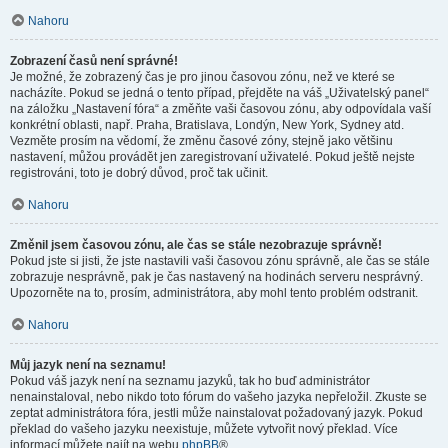
Nahoru
Zobrazení časů není správné!
Je možné, že zobrazený čas je pro jinou časovou zónu, než ve které se
nacházíte. Pokud se jedná o tento případ, přejděte na váš „Uživatelský panel“
na záložku „Nastavení fóra“ a změňte vaši časovou zónu, aby odpovídala vaší
konkrétní oblasti, např. Praha, Bratislava, Londýn, New York, Sydney atd.
Vezměte prosím na vědomí, že změnu časové zóny, stejně jako většinu
nastavení, můžou provádět jen zaregistrovaní uživatelé. Pokud ještě nejste
registrováni, toto je dobrý důvod, proč tak učinit.
Nahoru
Změnil jsem časovou zónu, ale čas se stále nezobrazuje správně!
Pokud jste si jisti, že jste nastavili vaši časovou zónu správně, ale čas se stále
zobrazuje nesprávně, pak je čas nastavený na hodinách serveru nesprávný.
Upozorněte na to, prosím, administrátora, aby mohl tento problém odstranit.
Nahoru
Můj jazyk není na seznamu!
Pokud váš jazyk není na seznamu jazyků, tak ho buď administrátor
nenainstaloval, nebo nikdo toto fórum do vašeho jazyka nepřeložil. Zkuste se
zeptat administrátora fóra, jestli může nainstalovat požadovaný jazyk. Pokud
překlad do vašeho jazyku neexistuje, můžete vytvořit nový překlad. Více
informací můžete najít na webu
phpBB
®.