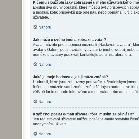
K čemu slouží obrázky zobrazené u mého uživatelského jm
Existují dva druhy obrázků, které můžou být v příspěvcích zobr
a indikují, kolik příspěvků jste odeslali, nebo pomáhají určit 
uživatele.
Nahoru
Jak můžu u svého jména zobrazit avatar?
Avatar můžete přidat pomocí možnosti „Nastavení avataru“, kter
avatar v Galerii, použít vzdálený avatar (z jiného webu), nebo a
nemůžete avatary používat, kontaktujte administrátora fóra.
Nahoru
Jaká je moje hodnost a jak ji můžu změnit?
Hodnosti, které jsou zobrazeny pod vaším uživatelským jménem, i
řečeno, nemůžete sami změnit znění žádných hodností ve fóru, 
většině fór to nebude tolerováno a moderátor nebo administrát
Nahoru
Když chci poslat e-mail uživateli fóra, musím se přihlásit?
Jen registrovaní uživatelé můžou posílat e-maily ostatním členů
anonymními uživateli.
Nahoru