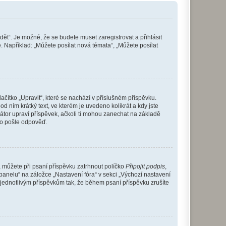
dět“. Je možné, že se budete muset zaregistrovat a přihlásit
 Například: „Můžete posílat nová témata“, „Můžete posílat
čítko „Upravit“, které se nachází v příslušném příspěvku.
 ním krátký text, ve kterém je uvedeno kolikrát a kdy jste
átor upraví příspěvek, ačkoli ti mohou zanechat na základě
do pošle odpověď.
e, můžete při psaní příspěvku zatrhnout políčko
Připojit podpis
,
anelu“ na záložce „Nastavení fóra“ v sekci „Výchozí nastavení
 jednotlivým příspěvkům tak, že během psaní příspěvku zrušíte