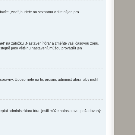
tavíte „Ano“, budete na seznamu viditelní jen pro
nel“ na záložku „Nastavení fóra“ a změňte vaši časovou zónu,
stejně jako většinu nastavení, můžou provádět jen
nesprávný. Upozorněte na to, prosím, administrátora, aby mohl
ptat administrátora fóra, jestli může nainstalovat požadovaný