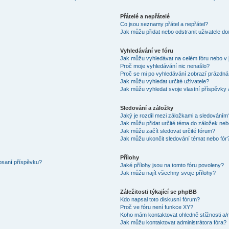
Přátelé a nepřátelé
Co jsou seznamy přátel a nepřátel?
Jak můžu přidat nebo odstranit uživatele d
Vyhledávání ve fóru
Jak můžu vyhledávat na celém fóru nebo v 
Proč moje vyhledávání nic nenašlo?
Proč se mi po vyhledávání zobrazí prázdná
Jak můžu vyhledat určité uživatele?
Jak můžu vyhledat svoje vlastní příspěvky
Sledování a záložky
Jaký je rozdíl mezi záložkami a sledováním
Jak můžu přidat určité téma do záložek neb
Jak můžu začít sledovat určité fórum?
Jak můžu ukončit sledování témat nebo fór
Přílohy
 psaní příspěvku?
Jaké přílohy jsou na tomto fóru povoleny?
Jak můžu najít všechny svoje přílohy?
Záležitosti týkající se phpBB
Kdo napsal toto diskusní fórum?
Proč ve fóru není funkce XY?
Koho mám kontaktovat ohledně stížnosti a/ne
Jak můžu kontaktovat administrátora fóra?