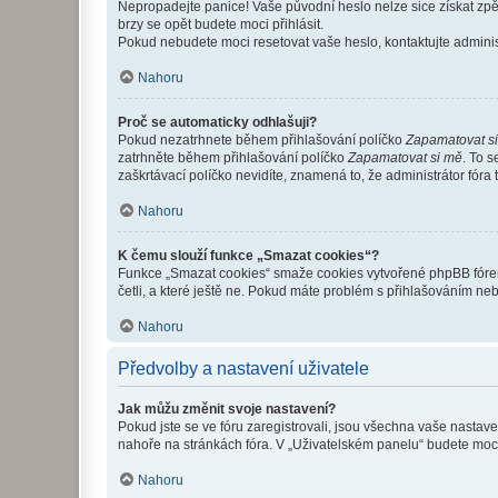
Nepropadejte panice! Vaše původní heslo nelze sice získat zpě
brzy se opět budete moci přihlásit.
Pokud nebudete moci resetovat vaše heslo, kontaktujte administ
Nahoru
Proč se automaticky odhlašuji?
Pokud nezatrhnete během přihlašování políčko
Zapamatovat s
zatrhněte během přihlašování políčko
Zapamatovat si mě
. To 
zaškrtávací políčko nevidíte, znamená to, že administrátor fóra 
Nahoru
K čemu slouží funkce „Smazat cookies“?
Funkce „Smazat cookies“ smaže cookies vytvořené phpBB fórem, 
četli, a které ještě ne. Pokud máte problém s přihlašováním 
Nahoru
Předvolby a nastavení uživatele
Jak můžu změnit svoje nastavení?
Pokud jste se ve fóru zaregistrovali, jsou všechna vaše nastav
nahoře na stránkách fóra. V „Uživatelském panelu“ budete moc
Nahoru