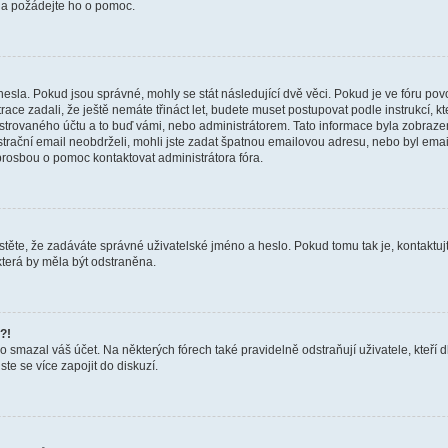
a a požádejte ho o pomoc.
hesla. Pokud jsou správné, mohly se stát následující dvě věci. Pokud je ve fóru 
ace zadali, že ještě nemáte třináct let, budete muset postupovat podle instrukcí, kt
trovaného účtu a to buď vámi, nebo administrátorem. Tato informace byla zobrazena
gistrační email neobdrželi, mohli jste zadat špatnou emailovou adresu, nebo byl em
s prosbou o pomoc kontaktovat administrátora fóra.
těte, že zadáváte správné uživatelské jméno a heslo. Pokud tomu tak je, kontaktujte a
terá by měla být odstraněna.
?!
smazal váš účet. Na některých fórech také pravidelně odstraňují uživatele, kteří d
te se více zapojit do diskuzí.