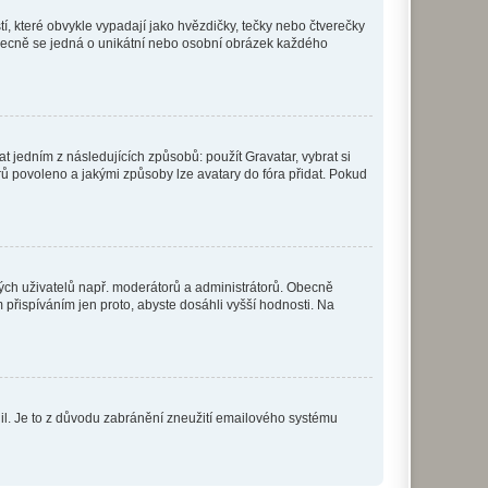
í, které obvykle vypadají jako hvězdičky, tečky nebo čtverečky
 a obecně se jedná o unikátní nebo osobní obrázek každého
t jedním z následujících způsobů: použít Gravatar, vybrat si
tarů povoleno a jakými způsoby lze avatary do fóra přidat. Pokud
itých uživatelů např. moderátorů a administrátorů. Obecně
přispíváním jen proto, abyste dosáhli vyšší hodnosti. Na
olil. Je to z důvodu zabránění zneužití emailového systému