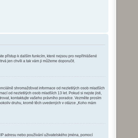
káte přístup k dalším funkcím, které nejsou pro nepřihlášené
trvá jen chvíli a tak vám ji můžeme doporučit.
enciálně shromažďovat informace od nezletilých osob mladších
í od nezletilých osob mladších 13 let. Pokud si nejste jisti,
istrovat, kontaktujte vašeho právního poradce. Vezměte prosím
kéhokoliv druhu, kromě těch uvedených v otázce „Koho mám
ši IP adresu nebo používání uživatelského jména, pomocí