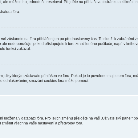
t, ale můžete ho jednoduše resetovat. Přejděte na přihlašovací stránku a klikněte
rátora fóra.
i mě
zůstanete na fóru přihlášen jen po přednastavený čas. To slouží k zabránění zn
se ale nedoporučuje, pokud přistupujete k fóru ze sdíleného počítače, např. v kniho
tuto funkci zakázal.
díky kterým zůstáváte přihlášen ve fóru. Pokud je to povoleno majitelem fóra, můž
nebo odhlašováním, smazání cookies fóra může pomoci.
ení uložena v databázi fóra. Pro jejich změnu přejděte na váš „Uživatelský panel“ p
i změnit všechna vaše nastavení a předvolby fóra.