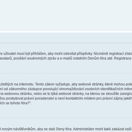
 že uživatel musí být přihlášen, aby mohl odesílat příspěvky. Nicméně registrací zís
 avatarů, posílání soukromých zpráv a e-mailů ostatním členům fóra atd. Registrace 
etilých na internetu. Tento zákon vyžaduje, aby webové stránky, které mohou pot
ní od zákonného zástupce povolující shromažďování osobních identifikačních informac
vat na webovou stránku, nebo se to týká webové stránky, na kterou se zkoušíte zareg
ůžou poskytovat právní poradenství a není kontaktním místem pro právní zájmy ja
ích se tohoto fóra?“.
il novým návštěvníkům, aby se stali členy fóra. Administrátor mohl také zakázat va