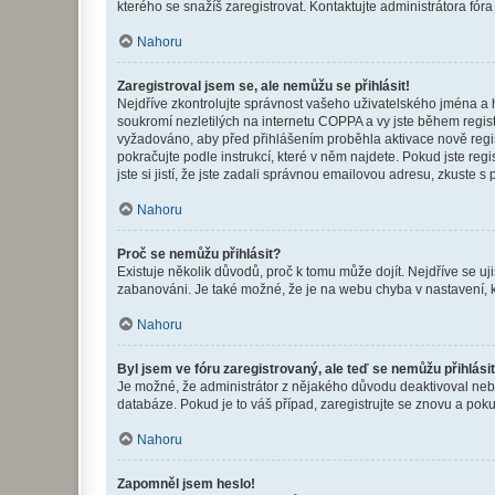
kterého se snažíš zaregistrovat. Kontaktujte administrátora fór
Nahoru
Zaregistroval jsem se, ale nemůžu se přihlásit!
Nejdříve zkontrolujte správnost vašeho uživatelského jména a 
soukromí nezletilých na internetu COPPA a vy jste během registr
vyžadováno, aby před přihlášením proběhla aktivace nově regis
pokračujte podle instrukcí, které v něm najdete. Pokud jste re
jste si jistí, že jste zadali správnou emailovou adresu, zkuste 
Nahoru
Proč se nemůžu přihlásit?
Existuje několik důvodů, proč k tomu může dojít. Nejdříve se ujis
zabanováni. Je také možné, že je na webu chyba v nastavení, k
Nahoru
Byl jsem ve fóru zaregistrovaný, ale teď se nemůžu přihlásit
Je možné, že administrátor z nějakého důvodu deaktivoval nebo 
databáze. Pokud je to váš případ, zaregistrujte se znovu a pokus
Nahoru
Zapomněl jsem heslo!