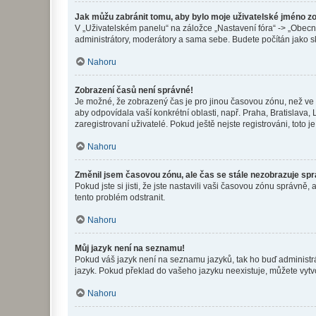
Jak můžu zabránit tomu, aby bylo moje uživatelské jméno z
V „Uživatelském panelu“ na záložce „Nastavení fóra“ -> „Obec
administrátory, moderátory a sama sebe. Budete počítán jako sk
Nahoru
Zobrazení časů není správné!
Je možné, že zobrazený čas je pro jinou časovou zónu, než ve k
aby odpovídala vaší konkrétní oblasti, např. Praha, Bratislav
zaregistrovaní uživatelé. Pokud ještě nejste registrováni, toto je
Nahoru
Změnil jsem časovou zónu, ale čas se stále nezobrazuje sp
Pokud jste si jisti, že jste nastavili vaši časovou zónu správn
tento problém odstranit.
Nahoru
Můj jazyk není na seznamu!
Pokud váš jazyk není na seznamu jazyků, tak ho buď administrát
jazyk. Pokud překlad do vašeho jazyku neexistuje, můžete vytv
Nahoru