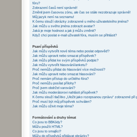
fóru?
Zobrazení časů není správné!
Změnil jsem časovou zónu, ale čas se stále nezobrazuje správně!
Můj jazyk není na seznamu!
K čemu slouží obrázky zobrazené u mého uživatelského jména?
Jak můžu u svého jména zobrazit avatar?
Jaká je moje hodnost a jak ji můžu změnit?
Když chci poslat e-mail uživateli fóra, musím se přihlásit?
Psaní příspěvků
Jak můžu vytvořit nové téma nebo poslat odpověď?
Jak můžu upravit nebo smazat příspěvek?
Jak můžu přidat ke svým příspěvků podpis?
Jak můžu vytvořit hlasování/anketu?
Proč nemůžu přidat do hlasování více možností?
Jak můžu upravit nebo smazat hlasování?
Proč nemám přístup do určitého fóra?
Proč nemůžu posílat přílohy?
Proč jsem obdržel varování?
Jak můžu moderátorovi nahlásit příspěvek?
K čemu slouží tlačítko „Uložit jako rozepsanou zprávu“ zobrazené při
Proč musí být můj příspěvek schválen?
Jak můžu oživit moje téma?
Formátování a druhy témat
Co jsou to BBKódy?
Můžu použít HTML?
Co jsou to smajlíci?
Můžu do příspěvků přidávat obrázky?