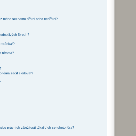
o/z mého seznamu přátel nebo nepřátel?
jednotlivých fórech?
 stránka!?
 a témata?
?
o téma začít sledovat?
?
bo právních záležitostí týkajících se tohoto fóra?