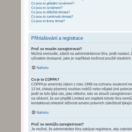
Co jsou to globální oznámení?
Co jsou to oznámení?
Co jsou to důležitá témata?
Co jsou to zamknutá témata?
Co jsou to ikony témat?
Přihlašování a registrace
Proč se musím zaregistrovat?
Možná nemusíte, záleží na administrátorovi fóra, jestli nastaví,
uživatele dostupné, jako je například možnost použití vlastních
Nahoru
Co je to COPPA?
COPPA je americký zákon z roku 1998 na ochranu soukromí nezl
13 let, získaly písemný souhlas rodičů nebo nějaké jiné potvrze
jestli se toto týká vás, jako někoho, kdo se zkouší zaregistro
na vědomí, že ani phpBB Limited ani majitelé tohoto fóra nem
kontaktovat ohledně stížnosti a/nebo právních záležitostí týkajíc
Nahoru
Proč se nemůžu zaregistrovat?
Je možné, že administrátor fóra zakázal registrace, aby zabrán