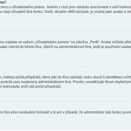
éna?
azeny u uživatelského jména. Jedním z nich jsou obrázky asociované s vaší hodnost
jakou mají uživatelé fóra funkci. Další, obvykle větší obrázek, je známý jako avatar
ou najdete ve vašem „Uživatelském panelu“ na záložce „Profil“. Avatar můžete přida
vatar nahrát do tohoto fóra. Záleží na administrátorovi fóra, jestli je používání ava
ndikují počet příspěvků, které jste do fóra odeslali, nebo slouží k identifikaci urč
protože jsou nastaveny administrátorem fóra. Prosím, nezatěžujte fórum zbytečným 
or jednoduše sníží váš počet příspěvků.
m fóra přes vestavěný formulář a to jen v případě, že administrátor tuto funkci pov