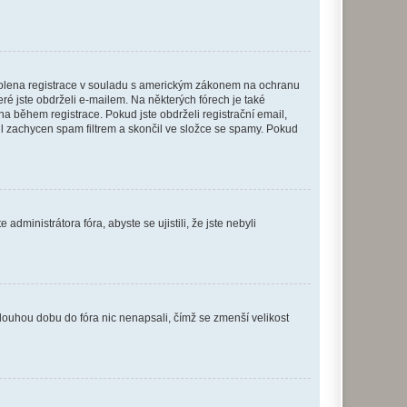
povolena registrace v souladu s americkým zákonem na ochranu
eré jste obdrželi e-mailem. Na některých fórech je také
 během registrace. Pokud jste obdrželi registrační email,
ail zachycen spam filtrem a skončil ve složce se spamy. Pokud
dministrátora fóra, abyste se ujistili, že jste nebyli
louhou dobu do fóra nic nenapsali, čímž se zmenší velikost