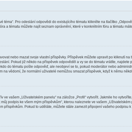
vé téma“. Pro odeslání odpovědi do existujícího tématu klikněte na tlačítko „Odpově
ra a tématu můžete najít seznam oprávnění, které v konkrétním fóru a tématu máte.
vat nebo mazat svoje vlastní příspěvky. Příspěvek můžete upravit po kliknutí na tla
ání. Pokud již někdo na příspěvek odpověděl a vy se do tématu vrátíte, najdete pod
ěkdo do tématu pošle odpověď, ale neobjeví se to, pokud moderátor nebo administr
osím na vědomí, že normální uživatelé nemůžou smazat příspěvek, když k němu něk
v ve vašem „Uživatelském panelu“ na záložce „Profil“ vytvořit. Jakmile ho vytvořít
jit můj podpis ke všem mým příspěvkům“, kterou naleznete ve vašem „Uživatelském p
im příspěvkům. Pokud to uděláte, můžete stále zamezit připojení vašeho podpisu k