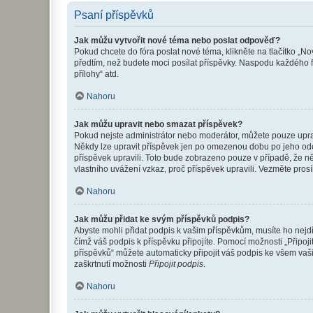
Psaní příspěvků
Jak můžu vytvořit nové téma nebo poslat odpověď?
Pokud chcete do fóra poslat nové téma, klikněte na tlačítko „No
předtím, než budete moci posílat příspěvky. Naspodu každého fó
přílohy“ atd.
Nahoru
Jak můžu upravit nebo smazat příspěvek?
Pokud nejste administrátor nebo moderátor, můžete pouze upravo
Někdy lze upravit příspěvek jen po omezenou dobu po jeho odesl
příspěvek upravili. Toto bude zobrazeno pouze v případě, že n
vlastního uvážení vzkaz, proč příspěvek upravili. Vezměte pr
Nahoru
Jak můžu přidat ke svým příspěvků podpis?
Abyste mohli přidat podpis k vašim příspěvkům, musíte ho nejdří
čímž váš podpis k příspěvku připojíte. Pomocí možnosti „Připo
příspěvků“ můžete automaticky připojit váš podpis ke všem vaš
zaškrtnutí možnosti
Připojit podpis
.
Nahoru