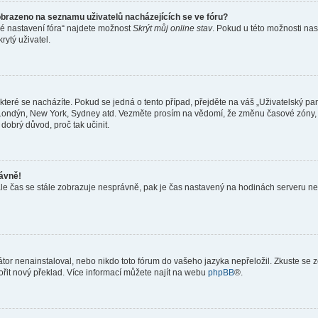
obrazeno na seznamu uživatelů nacházejících se ve fóru?
né nastavení fóra“ najdete možnost
Skrýt můj online stav
. Pokud u této možnosti nas
rytý uživatel.
teré se nacházíte. Pokud se jedná o tento případ, přejděte na váš „Uživatelský pa
a, Londýn, New York, Sydney atd. Vezměte prosím na vědomí, že změnu časové zóny, 
 dobrý důvod, proč tak učinit.
rávně!
ě, ale čas se stále zobrazuje nesprávně, pak je čas nastavený na hodinách serveru 
or nenainstaloval, nebo nikdo toto fórum do vašeho jazyka nepřeložil. Zkuste se ze
ořit nový překlad. Více informací můžete najít na webu
phpBB
®.