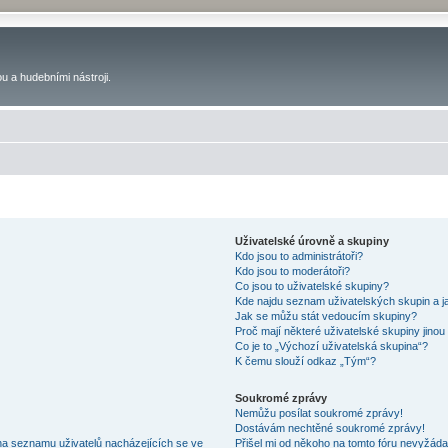
u a hudebními nástroji.
Uživatelské úrovně a skupiny
Kdo jsou to administrátoři?
Kdo jsou to moderátoři?
Co jsou to uživatelské skupiny?
Kde najdu seznam uživatelských skupin a j
Jak se můžu stát vedoucím skupiny?
Proč mají některé uživatelské skupiny jinou
Co je to „Výchozí uživatelská skupina“?
K čemu slouží odkaz „Tým“?
Soukromé zprávy
Nemůžu posílat soukromé zprávy!
Dostávám nechtěné soukromé zprávy!
na seznamu uživatelů nacházejících se ve
Přišel mi od někoho na tomto fóru nevyžáda