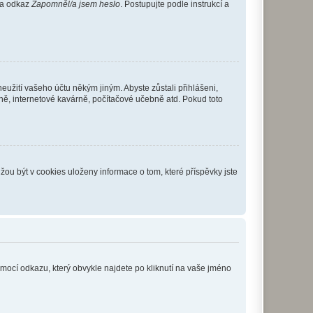
 na odkaz
Zapomněl/a jsem heslo
. Postupujte podle instrukcí a
eužití vašeho účtu někým jiným. Abyste zůstali přihlášeni,
vně, internetové kavárně, počítačové učebně atd. Pokud toto
ou být v cookies uloženy informace o tom, které příspěvky jste
omocí odkazu, který obvykle najdete po kliknutí na vaše jméno