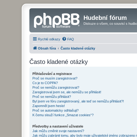
Hudební fórum
Diskuze o všem, co souvisí s hudbo
Rychlé odkazy
FAQ
Obsah fóra
Často kladené otázky
Často kladené otázky
Přihlašování a registrace
Proč se musím zaregistrovat?
Co je to COPPA?
Proč se nemůžu zaregistrovat?
Zaregistroval jsem se, ale nemůžu se přihlásit!
Proč se nemůžu přihlásit?
Byl jsem ve fóru zaregistrovaný, ale teď se nemůžu přihlásit?!
Zapomněl jsem heslo!
Proč se automaticky odhlašuji?
K čemu slouží funkce „Smazat cookies“?
Předvolby a nastavení uživatele
Jak můžu změnit svoje nastavení?
Jak můžu zabránit tomu, aby bylo moje uživatelské jméno zobrazeno 