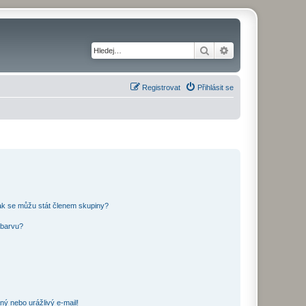
Hledat
Pokročilé hledání
Registrovat
Přihlásit se
ak se můžu stát členem skupiny?
 barvu?
ný nebo urážlivý e-mail!