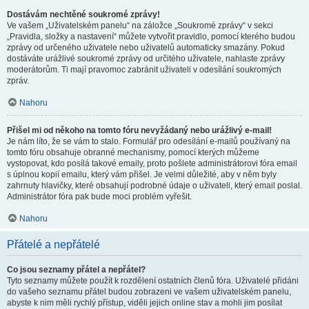
Dostávám nechtěné soukromé zprávy!
Ve vašem „Uživatelském panelu“ na záložce „Soukromé zprávy“ v sekci
„Pravidla, složky a nastavení“ můžete vytvořit pravidlo, pomocí kterého budou
zprávy od určeného uživatele nebo uživatelů automaticky smazány. Pokud
dostáváte urážlivé soukromé zprávy od určitého uživatele, nahlaste zprávy
moderátorům. Ti mají pravomoc zabránit uživateli v odesílání soukromých
zpráv.
Nahoru
Přišel mi od někoho na tomto fóru nevyžádaný nebo urážlivý e-mail!
Je nám líto, že se vám to stalo. Formulář pro odesílání e-mailů používaný na
tomto fóru obsahuje obranné mechanismy, pomocí kterých můžeme
vystopovat, kdo posílá takové emaily, proto pošlete administrátorovi fóra email
s úplnou kopií emailu, který vám přišel. Je velmi důležité, aby v něm byly
zahrnuty hlavičky, které obsahují podrobné údaje o uživateli, který email poslal.
Administrátor fóra pak bude moci problém vyřešit.
Nahoru
Přátelé a nepřátelé
Co jsou seznamy přátel a nepřátel?
Tyto seznamy můžete použít k rozdělení ostatních členů fóra. Uživatelé přidáni
do vašeho seznamu přátel budou zobrazeni ve vašem uživatelském panelu,
abyste k nim měli rychlý přístup, viděli jejich online stav a mohli jim posílat