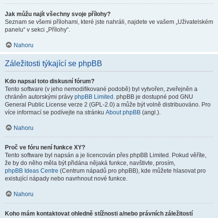
Jak můžu najít všechny svoje přílohy?
Seznam se všemi přílohami, které jste nahráli, najdete ve vašem „Uživatelském
panelu“ v sekci „Přílohy“.
Nahoru
Záležitosti týkající se phpBB
Kdo napsal toto diskusní fórum?
Tento software (v jeho nemodifikované podobě) byl vytvořen, zveřejněn a
chráněn autorskými právy
phpBB Limited
. phpBB je dostupné pod GNU
General Public License verze 2 (GPL-2.0) a může být volně distribuováno. Pro
více informací se podívejte na stránku
About phpBB
(angl.).
Nahoru
Proč ve fóru není funkce XY?
Tento software byl napsán a je licencován přes phpBB Limited. Pokud věříte,
že by do něho měla být přidána nějaká funkce, navštivte, prosím,
phpBB Ideas Centre
(Centrum nápadů pro phpBB), kde můžete hlasovat pro
existující nápady nebo navrhnout nové funkce.
Nahoru
Koho mám kontaktovat ohledně stížnosti a/nebo právních záležitostí