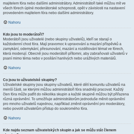
majitelem fóra nebo dalšími administrátory. Administrátoři také můžou mít ve
všech fórech úplné moderátorské schopnosti, opět v závislosti na nastavení
provedeném majitelem fóra nebo dalšími administrátory.
Nahoru
Kdo jsou to moderátoři?
Moderátoři jsou uživatelé (nebo skupiny uživatelů), kteří se starají o
každodenní chod fóra. Mají pravomoc k upravování a mazání příspěvků a
zamykání, odemykání, přesunování, mazání a rozdělování témat ve fórech,
která moderují. Obecně jsou moderátoři přítomni, aby zabraňovali uživatelů v
psaní mimo téma nebo v posílání hanlivých nebo urážlivých materiálů.
Nahoru
Co jsou to uživatelské skupiny?
Uživatelské skupiny jsou skupiny uživatelů, které dělí komunitu uživatelů na
menší části, se kterými můžou administrátoři fóra snadněji pracovat. Každý
člen fóra může patřit do několika skupin a každé skupině můžou být přiřazena
různá oprávnění. To umožňuje administrátorům jednoduše měnit oprávnění
pro mnoho uživatelů najednou, například změnit oprávnění pro moderátory,
nebo povolit uživatelům přístup do soukromého fóra.
Nahoru
Kde najdu seznam uživatelských skupin a jak se můžu stát členem