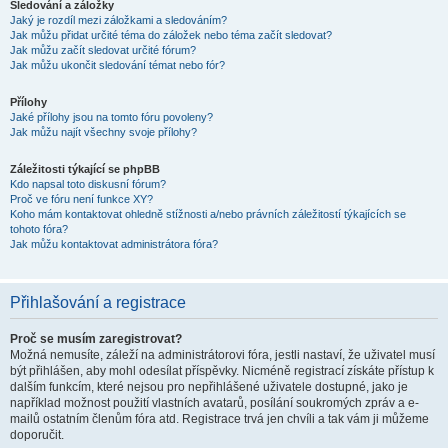
Sledování a záložky
Jaký je rozdíl mezi záložkami a sledováním?
Jak můžu přidat určité téma do záložek nebo téma začít sledovat?
Jak můžu začít sledovat určité fórum?
Jak můžu ukončit sledování témat nebo fór?
Přílohy
Jaké přílohy jsou na tomto fóru povoleny?
Jak můžu najít všechny svoje přílohy?
Záležitosti týkající se phpBB
Kdo napsal toto diskusní fórum?
Proč ve fóru není funkce XY?
Koho mám kontaktovat ohledně stížnosti a/nebo právních záležitostí týkajících se
tohoto fóra?
Jak můžu kontaktovat administrátora fóra?
Přihlašování a registrace
Proč se musím zaregistrovat?
Možná nemusíte, záleží na administrátorovi fóra, jestli nastaví, že uživatel musí
být přihlášen, aby mohl odesílat příspěvky. Nicméně registrací získáte přístup k
dalším funkcím, které nejsou pro nepřihlášené uživatele dostupné, jako je
například možnost použití vlastních avatarů, posílání soukromých zpráv a e-
mailů ostatním členům fóra atd. Registrace trvá jen chvíli a tak vám ji můžeme
doporučit.