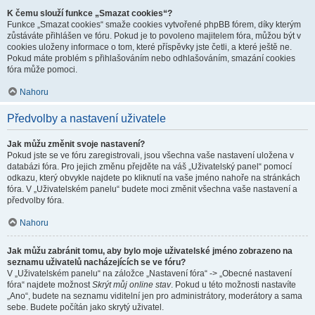
K čemu slouží funkce „Smazat cookies“?
Funkce „Smazat cookies“ smaže cookies vytvořené phpBB fórem, díky kterým
zůstáváte přihlášen ve fóru. Pokud je to povoleno majitelem fóra, můžou být v
cookies uloženy informace o tom, které příspěvky jste četli, a které ještě ne.
Pokud máte problém s přihlašováním nebo odhlašováním, smazání cookies
fóra může pomoci.
Nahoru
Předvolby a nastavení uživatele
Jak můžu změnit svoje nastavení?
Pokud jste se ve fóru zaregistrovali, jsou všechna vaše nastavení uložena v
databázi fóra. Pro jejich změnu přejděte na váš „Uživatelský panel“ pomocí
odkazu, který obvykle najdete po kliknutí na vaše jméno nahoře na stránkách
fóra. V „Uživatelském panelu“ budete moci změnit všechna vaše nastavení a
předvolby fóra.
Nahoru
Jak můžu zabránit tomu, aby bylo moje uživatelské jméno zobrazeno na
seznamu uživatelů nacházejících se ve fóru?
V „Uživatelském panelu“ na záložce „Nastavení fóra“ -> „Obecné nastavení
fóra“ najdete možnost
Skrýt můj online stav
. Pokud u této možnosti nastavíte
„Ano“, budete na seznamu viditelní jen pro administrátory, moderátory a sama
sebe. Budete počítán jako skrytý uživatel.