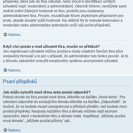
příspěvků, které jste do fóra odeslali, nebo slouží k identifikaci určitých
uživatelů např. moderátorů a administrátorů. Obecně řečeno, nemůžete sami
změnit znění žádných hodností ve fóru, protože jsou nastaveny
administrátorem fóra. Prosím, nezatěžujte fórum zbytečným přispíváním jen
proto, abyste dosáhli vyšší hodnosti. Na většině fór to nebude tolerováno a
moderátor nebo administrátor jednoduše sníží váš počet příspěvků.
Nahoru
Když chci poslat e-mail uživateli fóra, musím se přihlásit?
Jen registrovaní uživatelé můžou posílat e-maily ostatním členům fóra přes
vestavěný formulář a to jen v případě, že administrátor tuto funkci povolil. Je to
z důvodu zabránění zneužití emailového systému anonymními uživateli.
Nahoru
Psaní příspěvků
Jak můžu vytvořit nové téma nebo poslat odpověď?
Pokud chcete do fóra poslat nové téma, klikněte na tlačítko „Nové téma“. Pro
odeslání odpovědi do existujícího tématu klikněte na tlačítko „Odpovědět“. Je
možné, že se budete muset zaregistrovat a přihlásit předtím, než budete moci
posílat příspěvky. Naspodu každého fóra a tématu můžete najít seznam
oprávnění, které v konkrétním fóru a tématu máte. Například: „Můžete posílat
nová témata“, „Můžete posílat přílohy“ atd.
Nahoru