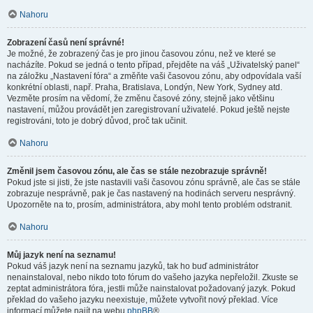
Nahoru
Zobrazení časů není správné!
Je možné, že zobrazený čas je pro jinou časovou zónu, než ve které se
nacházíte. Pokud se jedná o tento případ, přejděte na váš „Uživatelský panel“
na záložku „Nastavení fóra“ a změňte vaši časovou zónu, aby odpovídala vaší
konkrétní oblasti, např. Praha, Bratislava, Londýn, New York, Sydney atd.
Vezměte prosím na vědomí, že změnu časové zóny, stejně jako většinu
nastavení, můžou provádět jen zaregistrovaní uživatelé. Pokud ještě nejste
registrováni, toto je dobrý důvod, proč tak učinit.
Nahoru
Změnil jsem časovou zónu, ale čas se stále nezobrazuje správně!
Pokud jste si jisti, že jste nastavili vaši časovou zónu správně, ale čas se stále
zobrazuje nesprávně, pak je čas nastavený na hodinách serveru nesprávný.
Upozorněte na to, prosím, administrátora, aby mohl tento problém odstranit.
Nahoru
Můj jazyk není na seznamu!
Pokud váš jazyk není na seznamu jazyků, tak ho buď administrátor
nenainstaloval, nebo nikdo toto fórum do vašeho jazyka nepřeložil. Zkuste se
zeptat administrátora fóra, jestli může nainstalovat požadovaný jazyk. Pokud
překlad do vašeho jazyku neexistuje, můžete vytvořit nový překlad. Více
informací můžete najít na webu
phpBB
®.