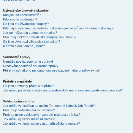
Uživatelské úrovně a skupiny
Kdo jsou to administrátoři?
Kdo jsou to moderátoři?
Co jsou to uživatelské skupiny?
Kde najdu seznam uživatelských skupin a jak se můžu stát členem skupiny?
Jak se můžu stát vedoucím skupiny?
Proč mají některé uživatelské skupiny jinou barvu?
Co je to „Výchozí uživatelská skupina“?
K čemu slouží odkaz „Tým“?
Soukromé zprávy
Nemůžu posílat soukromé zprávy!
Dostávám nechtěné soukromé zprávy!
Přišel mi od někoho na tomto fóru nevyžádaný nebo urážlivý e-mail!
Přátelé a nepřátelé
Co jsou seznamy přátel a nepřátel?
Jak můžu přidat nebo odstranit uživatele do/z mého seznamu přátel nebo nepřátel?
Vyhledávání ve fóru
Jak můžu vyhledávat na celém fóru nebo v jednotlivých fórech?
Proč moje vyhledávání nic nenašlo?
Proč se mi po vyhledávání zobrazí prázdná stránka!?
Jak můžu vyhledat určité uživatele?
Jak můžu vyhledat svoje vlastní příspěvky a témata?