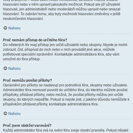
hlasování nebo v něm upravit jakoukoliv možnost. Pokud ale již uživatelé
hlasovali, jen administrátoři nebo moderátoři můžou upravit nebo smazat
hlasování. To zabrání tomu, aby byly možnosti hlasování změněny v ještě
neukončeném hlasování.
Nahoru
Proč nemám přístup do určitého fóra?
Do některých fór mají přístup jen určití uživatelé nebo skupiny. Abyste je mohli
zobrazit, číst, přispívat do nich nebo v nich provádět jiné akce, můžete
potřebovat speciální oprávnění. Kontaktujte administrátora fóra, aby vám
umožnil do fóra přístup.
Nahoru
Proč nemůžu posílat přílohy?
Oprávnění pro přílohy se nastavují pro jednotlivá fóra, skupiny nebo uživatele.
Administrátor fóra nemusel povolit do určitého fóra, do kterého můžete posílat
příspěvky, přidávat přílohy, nebo možná, že posílat přílohy můžou jen určité
skupiny, do kterých nepatříte. Pokud si nejste jisti, z jakého důvodu nemůžete k
příspěvkům přidávat přílohy, kontaktujte administrátora fóra.
Nahoru
Proč jsem obdržel varování?
Každý administrátor fóra má na svém fóru svoje vlastní pravidla. Pokud nějaké