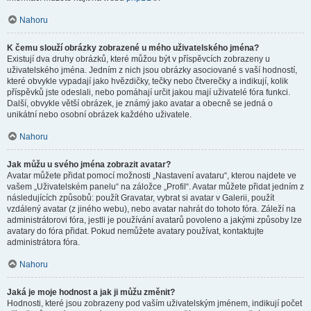
Nahoru
K čemu slouží obrázky zobrazené u mého uživatelského jména?
Existují dva druhy obrázků, které můžou být v příspěvcích zobrazeny u
uživatelského jména. Jedním z nich jsou obrázky asociované s vaší hodností,
které obvykle vypadají jako hvězdičky, tečky nebo čtverečky a indikují, kolik
příspěvků jste odeslali, nebo pomáhají určit jakou mají uživatelé fóra funkci.
Další, obvykle větší obrázek, je známý jako avatar a obecně se jedná o
unikátní nebo osobní obrázek každého uživatele.
Nahoru
Jak můžu u svého jména zobrazit avatar?
Avatar můžete přidat pomocí možnosti „Nastavení avataru“, kterou najdete ve
vašem „Uživatelském panelu“ na záložce „Profil“. Avatar můžete přidat jedním z
následujících způsobů: použít Gravatar, vybrat si avatar v Galerii, použít
vzdálený avatar (z jiného webu), nebo avatar nahrát do tohoto fóra. Záleží na
administrátorovi fóra, jestli je používání avatarů povoleno a jakými způsoby lze
avatary do fóra přidat. Pokud nemůžete avatary používat, kontaktujte
administrátora fóra.
Nahoru
Jaká je moje hodnost a jak ji můžu změnit?
Hodnosti, které jsou zobrazeny pod vaším uživatelským jménem, indikují počet