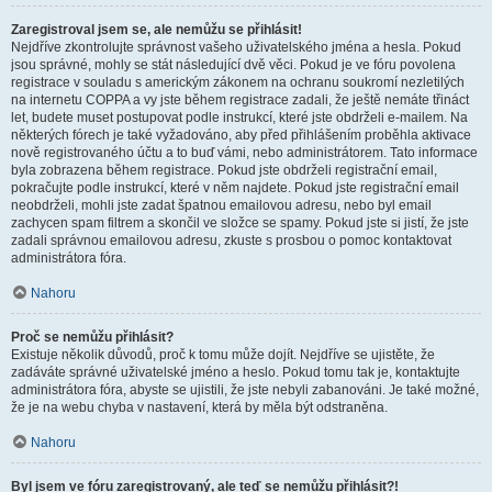
Zaregistroval jsem se, ale nemůžu se přihlásit!
Nejdříve zkontrolujte správnost vašeho uživatelského jména a hesla. Pokud
jsou správné, mohly se stát následující dvě věci. Pokud je ve fóru povolena
registrace v souladu s americkým zákonem na ochranu soukromí nezletilých
na internetu COPPA a vy jste během registrace zadali, že ještě nemáte třináct
let, budete muset postupovat podle instrukcí, které jste obdrželi e-mailem. Na
některých fórech je také vyžadováno, aby před přihlášením proběhla aktivace
nově registrovaného účtu a to buď vámi, nebo administrátorem. Tato informace
byla zobrazena během registrace. Pokud jste obdrželi registrační email,
pokračujte podle instrukcí, které v něm najdete. Pokud jste registrační email
neobdrželi, mohli jste zadat špatnou emailovou adresu, nebo byl email
zachycen spam filtrem a skončil ve složce se spamy. Pokud jste si jistí, že jste
zadali správnou emailovou adresu, zkuste s prosbou o pomoc kontaktovat
administrátora fóra.
Nahoru
Proč se nemůžu přihlásit?
Existuje několik důvodů, proč k tomu může dojít. Nejdříve se ujistěte, že
zadáváte správné uživatelské jméno a heslo. Pokud tomu tak je, kontaktujte
administrátora fóra, abyste se ujistili, že jste nebyli zabanováni. Je také možné,
že je na webu chyba v nastavení, která by měla být odstraněna.
Nahoru
Byl jsem ve fóru zaregistrovaný, ale teď se nemůžu přihlásit?!