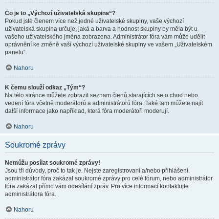
Co je to „Výchozí uživatelská skupina“?
Pokud jste členem více než jedné uživatelské skupiny, vaše výchozí
uživatelská skupina určuje, jaká a barva a hodnost skupiny by měla být u
vašeho uživatelského jména zobrazena. Administrátor fóra vám může udělit
oprávnění ke změně vaší výchozí uživatelské skupiny ve vašem „Uživatelském
panelu“.
Nahoru
K čemu slouží odkaz „Tým“?
Na této stránce můžete zobrazit seznam členů starajících se o chod nebo
vedení fóra včetně moderátorů a administrátorů fóra. Také tam můžete najít
další informace jako například, která fóra moderátoři moderují.
Nahoru
Soukromé zprávy
Nemůžu posílat soukromé zprávy!
Jsou tři důvody, proč to tak je. Nejste zaregistrovaní a/nebo přihlášení,
administrátor fóra zakázal soukromé zprávy pro celé fórum, nebo administrátor
fóra zakázal přímo vám odesílání zpráv. Pro více informací kontaktujte
administrátora fóra.
Nahoru