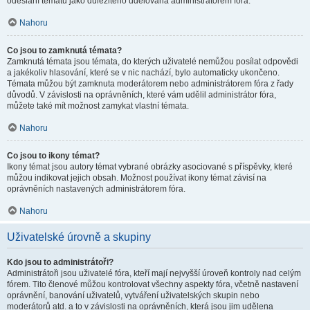
odeslání tématu jako důležitého udělována administrátorem fóra.
Nahoru
Co jsou to zamknutá témata?
Zamknutá témata jsou témata, do kterých uživatelé nemůžou posílat odpovědi
a jakékoliv hlasování, které se v nic nachází, bylo automaticky ukončeno.
Témata můžou být zamknuta moderátorem nebo administrátorem fóra z řady
důvodů. V závislosti na oprávněních, které vám udělil administrátor fóra,
můžete také mít možnost zamykat vlastní témata.
Nahoru
Co jsou to ikony témat?
Ikony témat jsou autory témat vybrané obrázky asociované s příspěvky, které
můžou indikovat jejich obsah. Možnost používat ikony témat závisí na
oprávněních nastavených administrátorem fóra.
Nahoru
Uživatelské úrovně a skupiny
Kdo jsou to administrátoři?
Administrátoři jsou uživatelé fóra, kteří mají nejvyšší úroveň kontroly nad celým
fórem. Tito členové můžou kontrolovat všechny aspekty fóra, včetně nastavení
oprávnění, banování uživatelů, vytváření uživatelských skupin nebo
moderátorů atd. a to v závislosti na oprávněních, která jsou jim udělena