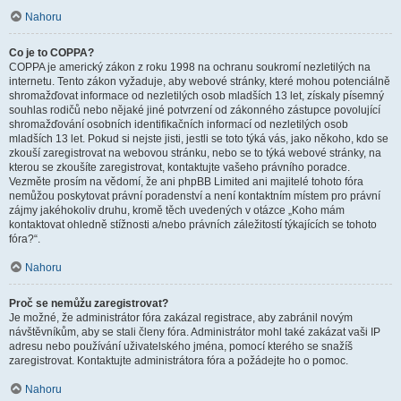
Nahoru
Co je to COPPA?
COPPA je americký zákon z roku 1998 na ochranu soukromí nezletilých na
internetu. Tento zákon vyžaduje, aby webové stránky, které mohou potenciálně
shromažďovat informace od nezletilých osob mladších 13 let, získaly písemný
souhlas rodičů nebo nějaké jiné potvrzení od zákonného zástupce povolující
shromažďování osobních identifikačních informací od nezletilých osob
mladších 13 let. Pokud si nejste jisti, jestli se toto týká vás, jako někoho, kdo se
zkouší zaregistrovat na webovou stránku, nebo se to týká webové stránky, na
kterou se zkoušíte zaregistrovat, kontaktujte vašeho právního poradce.
Vezměte prosím na vědomí, že ani phpBB Limited ani majitelé tohoto fóra
nemůžou poskytovat právní poradenství a není kontaktním místem pro právní
zájmy jakéhokoliv druhu, kromě těch uvedených v otázce „Koho mám
kontaktovat ohledně stížnosti a/nebo právních záležitostí týkajících se tohoto
fóra?“.
Nahoru
Proč se nemůžu zaregistrovat?
Je možné, že administrátor fóra zakázal registrace, aby zabránil novým
návštěvníkům, aby se stali členy fóra. Administrátor mohl také zakázat vaši IP
adresu nebo používání uživatelského jména, pomocí kterého se snažíš
zaregistrovat. Kontaktujte administrátora fóra a požádejte ho o pomoc.
Nahoru