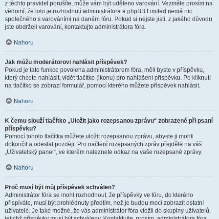
z těchto pravidel porušíte, může vám být uděleno varování. Vezměte prosím na
vědomí, že toto je rozhodnutí administrátora a phpBB Limited nemá nic
společného s varováními na daném fóru. Pokud si nejste jisti, z jakého důvodu
jste obdrželi varování, kontaktujte administrátora fóra.
Nahoru
Jak můžu moderátorovi nahlásit příspěvek?
Pokud je tato funkce povolena administrátorem fóra, měli byste v příspěvku,
který chcete nahlásit, vidět tlačítko (ikonu) pro nahlášení příspěvku. Po kliknutí
na tlačítko se zobrazí formulář, pomocí kterého můžete příspěvek nahlásit.
Nahoru
K čemu slouží tlačítko „Uložit jako rozepsanou zprávu“ zobrazené při psaní
příspěvku?
Pomocí tohoto tlačítka můžete uložit rozepsanou zprávu, abyste ji mohli
dokončit a odeslat později. Pro načtení rozepsaných zpráv přejděte na váš
„Uživatelský panel“, ve kterém naleznete odkaz na vaše rozepsané zprávy.
Nahoru
Proč musí být můj příspěvek schválen?
Administrátor fóra se mohl rozhodnout, že příspěvky ve fóru, do kterého
přispíváte, musí být prohlédnuty předtím, než je budou moci zobrazit ostatní
uživatelé. Je také možné, že vás administrátor fóra vložil do skupiny uživatelů,
jejichž příspěvky musí být schváleny. Kontaktujte, prosím, administrátora fóra