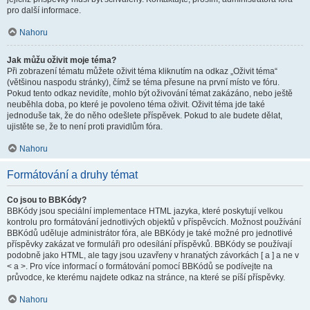
pro další informace.
Nahoru
Jak můžu oživit moje téma?
Při zobrazení tématu můžete oživit téma kliknutím na odkaz „Oživit téma“
(většinou naspodu stránky), čímž se téma přesune na první místo ve fóru.
Pokud tento odkaz nevidíte, mohlo být oživování témat zakázáno, nebo ještě
neuběhla doba, po které je povoleno téma oživit. Oživit téma jde také
jednoduše tak, že do něho odešlete příspěvek. Pokud to ale budete dělat,
ujistěte se, že to není proti pravidlům fóra.
Nahoru
Formátování a druhy témat
Co jsou to BBKódy?
BBKódy jsou speciální implementace HTML jazyka, které poskytují velkou
kontrolu pro formátování jednotlivých objektů v příspěvcích. Možnost používání
BBKódů uděluje administrátor fóra, ale BBKódy je také možné pro jednotlivé
příspěvky zakázat ve formuláři pro odesílání příspěvků. BBKódy se používají
podobně jako HTML, ale tagy jsou uzavřeny v hranatých závorkách [ a ] a ne v
< a >. Pro více informací o formátování pomocí BBKódů se podívejte na
průvodce, ke kterému najdete odkaz na stránce, na které se píší příspěvky.
Nahoru