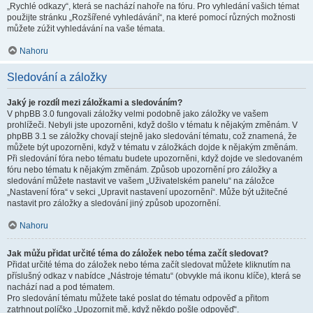
„Rychlé odkazy“, která se nachází nahoře na fóru. Pro vyhledání vašich témat
použijte stránku „Rozšířené vyhledávání“, na které pomocí různých možnosti
můžete zúžit vyhledávání na vaše témata.
Nahoru
Sledování a záložky
Jaký je rozdíl mezi záložkami a sledováním?
V phpBB 3.0 fungovali záložky velmi podobně jako záložky ve vašem
prohlížeči. Nebyli jste upozorněni, když došlo v tématu k nějakým změnám. V
phpBB 3.1 se záložky chovají stejně jako sledování tématu, což znamená, že
můžete být upozorněni, když v tématu v záložkách dojde k nějakým změnám.
Při sledování fóra nebo tématu budete upozorněni, když dojde ve sledovaném
fóru nebo tématu k nějakým změnám. Způsob upozornění pro záložky a
sledování můžete nastavit ve vašem „Uživatelském panelu“ na záložce
„Nastavení fóra“ v sekci „Upravit nastavení upozornění“. Může být užitečné
nastavit pro záložky a sledování jiný způsob upozornění.
Nahoru
Jak můžu přidat určité téma do záložek nebo téma začít sledovat?
Přidat určité téma do záložek nebo téma začít sledovat můžete kliknutím na
příslušný odkaz v nabídce „Nástroje tématu“ (obvykle má ikonu klíče), která se
nachází nad a pod tématem.
Pro sledování tématu můžete také poslat do tématu odpověď a přitom
zatrhnout políčko „Upozornit mě, když někdo pošle odpověď“.