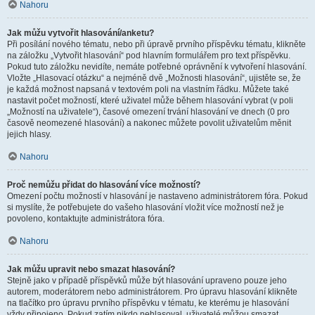
Nahoru
Jak můžu vytvořit hlasování/anketu?
Při posílání nového tématu, nebo při úpravě prvního příspěvku tématu, klikněte
na záložku „Vytvořit hlasování“ pod hlavním formulářem pro text příspěvku.
Pokud tuto záložku nevidíte, nemáte potřebné oprávnění k vytvoření hlasování.
Vložte „Hlasovací otázku“ a nejméně dvě „Možnosti hlasování“, ujistěte se, že
je každá možnost napsaná v textovém poli na vlastním řádku. Můžete také
nastavit počet možností, které uživatel může během hlasování vybrat (v poli
„Možností na uživatele“), časové omezení trvání hlasování ve dnech (0 pro
časově neomezené hlasování) a nakonec můžete povolit uživatelům měnit
jejich hlasy.
Nahoru
Proč nemůžu přidat do hlasování více možností?
Omezení počtu možností v hlasování je nastaveno administrátorem fóra. Pokud
si myslíte, že potřebujete do vašeho hlasování vložit více možností než je
povoleno, kontaktujte administrátora fóra.
Nahoru
Jak můžu upravit nebo smazat hlasování?
Stejně jako v případě příspěvků může být hlasování upraveno pouze jeho
autorem, moderátorem nebo administrátorem. Pro úpravu hlasování klikněte
na tlačítko pro úpravu prvního příspěvku v tématu, ke kterému je hlasování
vždy připojeno. Pokud zatím nikdo nehlasoval, uživatelé můžou smazat