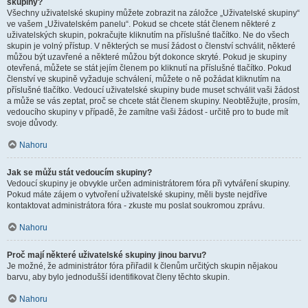
skupiny?
Všechny uživatelské skupiny můžete zobrazit na záložce „Uživatelské skupiny“
ve vašem „Uživatelském panelu“. Pokud se chcete stát členem některé z
uživatelských skupin, pokračujte kliknutím na příslušné tlačítko. Ne do všech
skupin je volný přístup. V některých se musí žádost o členství schválit, některé
můžou být uzavřené a některé můžou být dokonce skryté. Pokud je skupiny
otevřená, můžete se stát jejím členem po kliknutí na příslušné tlačítko. Pokud
členství ve skupině vyžaduje schválení, můžete o ně požádat kliknutím na
příslušné tlačítko. Vedoucí uživatelské skupiny bude muset schválit vaši žádost
a může se vás zeptat, proč se chcete stát členem skupiny. Neobtěžujte, prosím,
vedoucího skupiny v případě, že zamítne vaši žádost - určitě pro to bude mít
svoje důvody.
Nahoru
Jak se můžu stát vedoucím skupiny?
Vedoucí skupiny je obvykle určen administrátorem fóra při vytváření skupiny.
Pokud máte zájem o vytvoření uživatelské skupiny, měli byste nejdříve
kontaktovat administrátora fóra - zkuste mu poslat soukromou zprávu.
Nahoru
Proč mají některé uživatelské skupiny jinou barvu?
Je možné, že administrátor fóra přiřadil k členům určitých skupin nějakou
barvu, aby bylo jednodušší identifikovat členy těchto skupin.
Nahoru