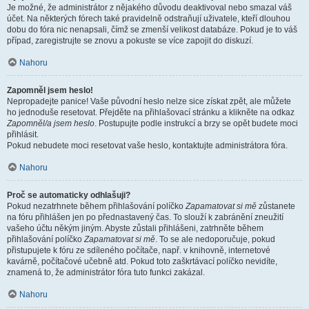
Je možné, že administrátor z nějakého důvodu deaktivoval nebo smazal váš
účet. Na některých fórech také pravidelně odstraňují uživatele, kteří dlouhou
dobu do fóra nic nenapsali, čímž se zmenší velikost databáze. Pokud je to váš
případ, zaregistrujte se znovu a pokuste se více zapojit do diskuzí.
Nahoru
Zapomněl jsem heslo!
Nepropadejte panice! Vaše původní heslo nelze sice získat zpět, ale můžete
ho jednoduše resetovat. Přejděte na přihlašovací stránku a klikněte na odkaz
Zapomněl/a jsem heslo
. Postupujte podle instrukcí a brzy se opět budete moci
přihlásit.
Pokud nebudete moci resetovat vaše heslo, kontaktujte administrátora fóra.
Nahoru
Proč se automaticky odhlašuji?
Pokud nezatrhnete během přihlašování políčko
Zapamatovat si mě
zůstanete
na fóru přihlášen jen po přednastavený čas. To slouží k zabránění zneužití
vašeho účtu někým jiným. Abyste zůstali přihlášeni, zatrhněte během
přihlašování políčko
Zapamatovat si mě
. To se ale nedoporučuje, pokud
přistupujete k fóru ze sdíleného počítače, např. v knihovně, internetové
kavárně, počítačové učebně atd. Pokud toto zaškrtávací políčko nevidíte,
znamená to, že administrátor fóra tuto funkci zakázal.
Nahoru