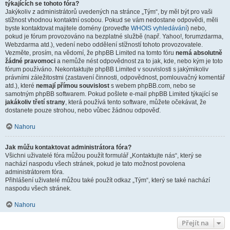
týkajících se tohoto fóra?
Jakýkoliv z administrátorů uvedených na stránce „Tým“, by měl být pro vaši
stížnost vhodnou kontaktní osobou. Pokud se vám nedostane odpovědi, měli
byste kontaktovat majitele domény (proveďte
WHOIS vyhledávání
) nebo,
pokud je fórum provozováno na bezplatné službě (např. Yahoo!, forumzdarma,
Webzdarma atd.), vedení nebo oddělení stížností tohoto provozovatele.
Vezměte, prosím, na vědomí, že phpBB Limited na tomto fóru
nemá absolutně
žádné pravomoci
a nemůže nést odpovědnost za to jak, kde, nebo kým je toto
fórum používáno. Nekontaktujte phpBB Limited v souvislosti s jakýmikoliv
právními záležitostmi (zastavení činnosti, odpovědnost, pomlouvačný komentář
atd.), které
nemají přímou souvislost
s webem phpBB.com, nebo se
samotným phpBB softwarem. Pokud pošlete e-mail phpBB Limited týkající se
jakákoliv třetí strany
, která používá tento software, můžete očekávat, že
dostanete pouze strohou, nebo vůbec žádnou odpověď.
Nahoru
Jak můžu kontaktovat administrátora fóra?
Všichni uživatelé fóra můžou použít formulář „Kontaktujte nás“, který se
nachází naspodu všech stránek, pokud je tato možnost povolena
administrátorem fóra.
Přihlášení uživatelé můžou také použít odkaz „Tým“, který se také nachází
naspodu všech stránek.
Nahoru
Přejít na