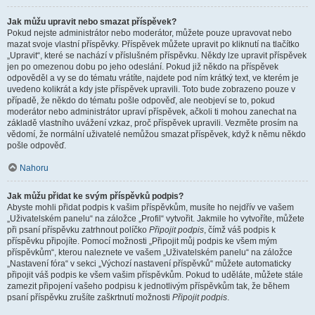
Jak můžu upravit nebo smazat příspěvek?
Pokud nejste administrátor nebo moderátor, můžete pouze upravovat nebo
mazat svoje vlastní příspěvky. Příspěvek můžete upravit po kliknutí na tlačítko
„Upravit“, které se nachází v příslušném příspěvku. Někdy lze upravit příspěvek
jen po omezenou dobu po jeho odeslání. Pokud již někdo na příspěvek
odpověděl a vy se do tématu vrátíte, najdete pod ním krátký text, ve kterém je
uvedeno kolikrát a kdy jste příspěvek upravili. Toto bude zobrazeno pouze v
případě, že někdo do tématu pošle odpověď, ale neobjeví se to, pokud
moderátor nebo administrátor upraví příspěvek, ačkoli ti mohou zanechat na
základě vlastního uvážení vzkaz, proč příspěvek upravili. Vezměte prosím na
vědomí, že normální uživatelé nemůžou smazat příspěvek, když k němu někdo
pošle odpověď.
Nahoru
Jak můžu přidat ke svým příspěvků podpis?
Abyste mohli přidat podpis k vašim příspěvkům, musíte ho nejdřív ve vašem
„Uživatelském panelu“ na záložce „Profil“ vytvořit. Jakmile ho vytvoříte, můžete
při psaní příspěvku zatrhnout políčko
Připojit podpis
, čímž váš podpis k
příspěvku připojíte. Pomocí možnosti „Připojit můj podpis ke všem mým
příspěvkům“, kterou naleznete ve vašem „Uživatelském panelu“ na záložce
„Nastavení fóra“ v sekci „Výchozí nastavení příspěvků“ můžete automaticky
připojit váš podpis ke všem vašim příspěvkům. Pokud to uděláte, můžete stále
zamezit připojení vašeho podpisu k jednotlivým příspěvkům tak, že během
psaní příspěvku zrušíte zaškrtnutí možnosti
Připojit podpis
.