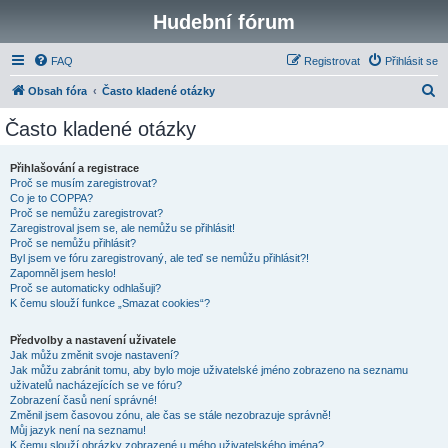
Hudební fórum
FAQ
Registrovat
Přihlásit se
H
Obsah fóra
Často kladené otázky
l
Často kladené otázky
e
d
Přihlašování a registrace
Proč se musím zaregistrovat?
a
Co je to COPPA?
t
Proč se nemůžu zaregistrovat?
Zaregistroval jsem se, ale nemůžu se přihlásit!
Proč se nemůžu přihlásit?
Byl jsem ve fóru zaregistrovaný, ale teď se nemůžu přihlásit?!
Zapomněl jsem heslo!
Proč se automaticky odhlašuji?
K čemu slouží funkce „Smazat cookies“?
Předvolby a nastavení uživatele
Jak můžu změnit svoje nastavení?
Jak můžu zabránit tomu, aby bylo moje uživatelské jméno zobrazeno na seznamu
uživatelů nacházejících se ve fóru?
Zobrazení časů není správné!
Změnil jsem časovou zónu, ale čas se stále nezobrazuje správně!
Můj jazyk není na seznamu!
K čemu slouží obrázky zobrazené u mého uživatelského jména?