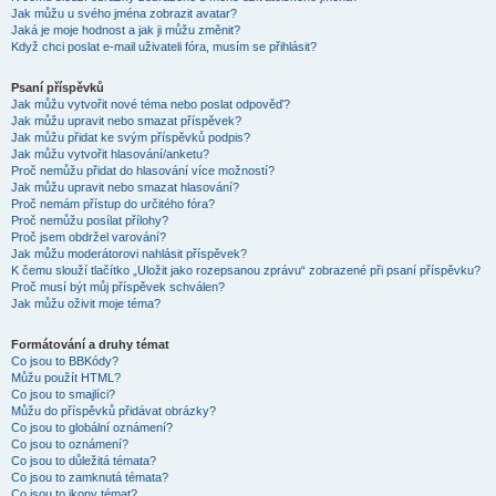
Jak můžu u svého jména zobrazit avatar?
Jaká je moje hodnost a jak ji můžu změnit?
Když chci poslat e-mail uživateli fóra, musím se přihlásit?
Psaní příspěvků
Jak můžu vytvořit nové téma nebo poslat odpověď?
Jak můžu upravit nebo smazat příspěvek?
Jak můžu přidat ke svým příspěvků podpis?
Jak můžu vytvořit hlasování/anketu?
Proč nemůžu přidat do hlasování více možností?
Jak můžu upravit nebo smazat hlasování?
Proč nemám přístup do určitého fóra?
Proč nemůžu posílat přílohy?
Proč jsem obdržel varování?
Jak můžu moderátorovi nahlásit příspěvek?
K čemu slouží tlačítko „Uložit jako rozepsanou zprávu“ zobrazené při psaní příspěvku?
Proč musí být můj příspěvek schválen?
Jak můžu oživit moje téma?
Formátování a druhy témat
Co jsou to BBKódy?
Můžu použít HTML?
Co jsou to smajlíci?
Můžu do příspěvků přidávat obrázky?
Co jsou to globální oznámení?
Co jsou to oznámení?
Co jsou to důležitá témata?
Co jsou to zamknutá témata?
Co jsou to ikony témat?