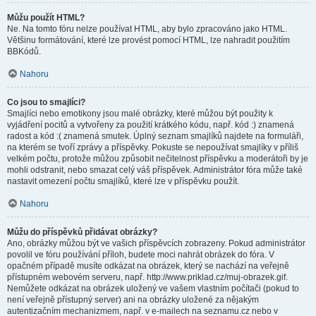
Můžu použít HTML?
Ne. Na tomto fóru nelze používat HTML, aby bylo zpracováno jako HTML.
Většinu formátování, které lze provést pomocí HTML, lze nahradit použitím
BBKódů.
Nahoru
Co jsou to smajlíci?
Smajlíci nebo emotikony jsou malé obrázky, které můžou být použity k
vyjádření pocitů a vytvořeny za použití krátkého kódu, např. kód :) znamená
radost a kód :( znamená smutek. Úplný seznam smajlíků najdete na formuláři,
na kterém se tvoří zprávy a příspěvky. Pokuste se nepoužívat smajlíky v příliš
velkém počtu, protože můžou způsobit nečitelnost příspěvku a moderátoři by je
mohli odstranit, nebo smazat celý váš příspěvek. Administrátor fóra může také
nastavit omezení počtu smajlíků, které lze v příspěvku použít.
Nahoru
Můžu do příspěvků přidávat obrázky?
Ano, obrázky můžou být ve vašich příspěvcích zobrazeny. Pokud administrátor
povolil ve fóru používání příloh, budete moci nahrát obrázek do fóra. V
opačném případě musíte odkázat na obrázek, který se nachází na veřejně
přístupném webovém serveru, např. http://www.priklad.cz/muj-obrazek.gif.
Nemůžete odkázat na obrázek uložený ve vašem vlastním počítači (pokud to
není veřejně přístupný server) ani na obrázky uložené za nějakým
autentizačním mechanizmem, např. v e-mailech na seznamu.cz nebo v