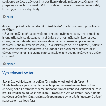
soukromé zprávy. V závislosti na použitém vzhledu můžou být zvýrazněny i
příspěvky od těchto uživatelů. Pokud přidáte uživatele do seznamu nepřátel,
budou jejich příspěvky skryty.
Nahoru
Jak můžu přidat nebo odstranit uživatele do/z mého seznamu přátel nebo
nepřátel?
Uživatele můžete přidat do vašeho seznamu dvěma způsoby. Po kliknutí na
jméno uživatele se dostanete na stránku s profilem uživatele, kde najdete
odkaz, pomocí kterého můžete uživatele přidat do seznamu přátel nebo
nepřátel. Nebo můžete ve vašem „Uživatelském panelu“ na záložce „Přátelé a
nepřátelé“ přímo přidat uživatele do jednoho ze seznamů vložením jejich
uživatelských jmen. Na stejné stránce můžete také odstranit uživatele z vašich
seznamů.
Nahoru
Vyhledávání ve fóru
Jak můžu vyhledávat na celém fóru nebo v jednotlivých fórech?
Vložte hledaný výraz do vyhledávacího pole umístěného na obsahu fóra
(indexu) nebo na stránkách témat nebo fór. Na rozšířené vyhledávání můžete
přejít kliknutím na odkaz (nebo ikonu) „Rozšířené vyhledávání“, který najdete
na všech stránkách fóra. Jakým způsobem bude vyhledávání dostupné závisí
na použitém vzhledu fóra.