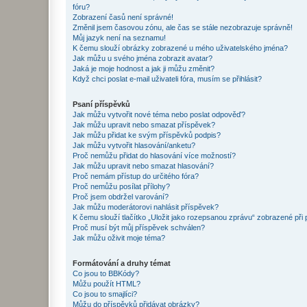
fóru?
Zobrazení časů není správné!
Změnil jsem časovou zónu, ale čas se stále nezobrazuje správně!
Můj jazyk není na seznamu!
K čemu slouží obrázky zobrazené u mého uživatelského jména?
Jak můžu u svého jména zobrazit avatar?
Jaká je moje hodnost a jak ji můžu změnit?
Když chci poslat e-mail uživateli fóra, musím se přihlásit?
Psaní příspěvků
Jak můžu vytvořit nové téma nebo poslat odpověď?
Jak můžu upravit nebo smazat příspěvek?
Jak můžu přidat ke svým příspěvků podpis?
Jak můžu vytvořit hlasování/anketu?
Proč nemůžu přidat do hlasování více možností?
Jak můžu upravit nebo smazat hlasování?
Proč nemám přístup do určitého fóra?
Proč nemůžu posílat přílohy?
Proč jsem obdržel varování?
Jak můžu moderátorovi nahlásit příspěvek?
K čemu slouží tlačítko „Uložit jako rozepsanou zprávu“ zobrazené při
Proč musí být můj příspěvek schválen?
Jak můžu oživit moje téma?
Formátování a druhy témat
Co jsou to BBKódy?
Můžu použít HTML?
Co jsou to smajlíci?
Můžu do příspěvků přidávat obrázky?