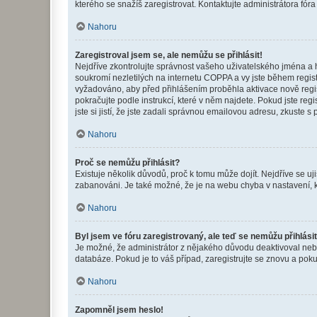
kterého se snažíš zaregistrovat. Kontaktujte administrátora fór
Nahoru
Zaregistroval jsem se, ale nemůžu se přihlásit!
Nejdříve zkontrolujte správnost vašeho uživatelského jména a 
soukromí nezletilých na internetu COPPA a vy jste během registr
vyžadováno, aby před přihlášením proběhla aktivace nově regis
pokračujte podle instrukcí, které v něm najdete. Pokud jste re
jste si jistí, že jste zadali správnou emailovou adresu, zkuste 
Nahoru
Proč se nemůžu přihlásit?
Existuje několik důvodů, proč k tomu může dojít. Nejdříve se ujis
zabanováni. Je také možné, že je na webu chyba v nastavení, k
Nahoru
Byl jsem ve fóru zaregistrovaný, ale teď se nemůžu přihlásit
Je možné, že administrátor z nějakého důvodu deaktivoval nebo 
databáze. Pokud je to váš případ, zaregistrujte se znovu a pokus
Nahoru
Zapomněl jsem heslo!