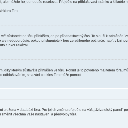
t, ale můžete ho jednoduše resetovat. Přejděte na přihlašovací stránku a klikněte
rátora fóra.
i mě
zůstanete na fóru přihlášen jen po přednastavený čas. To slouží k zabránění zn
se ale nedoporučuje, pokud přistupujete k fóru ze sdíleného počítače, např. v kniho
tuto funkci zakázal.
díky kterým zůstáváte přihlášen ve fóru. Pokud je to povoleno majitelem fóra, můž
nebo odhlašováním, smazání cookies fóra může pomoci.
ení uložena v databázi fóra. Pro jejich změnu přejděte na váš „Uživatelský panel“ p
i změnit všechna vaše nastavení a předvolby fóra.