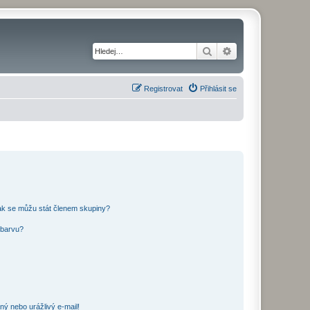
Hledat
Pokročilé hledání
Registrovat
Přihlásit se
ak se můžu stát členem skupiny?
 barvu?
ný nebo urážlivý e-mail!