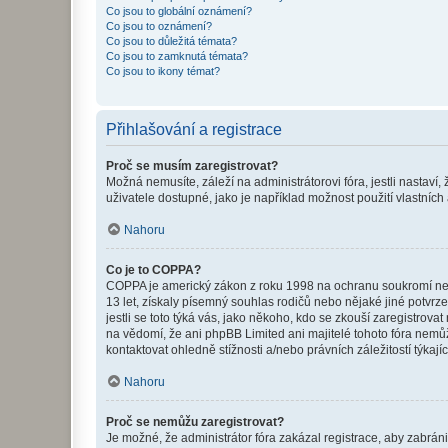
Co jsou to globální oznámení?
Co jsou to oznámení?
Co jsou to důležitá témata?
Co jsou to zamknutá témata?
Co jsou to ikony témat?
Přihlašování a registrace
Proč se musím zaregistrovat?
Možná nemusíte, záleží na administrátorovi fóra, jestli nastaví,
uživatele dostupné, jako je například možnost použití vlastních
Nahoru
Co je to COPPA?
COPPA je americký zákon z roku 1998 na ochranu soukromí nezl
13 let, získaly písemný souhlas rodičů nebo nějaké jiné potvrze
jestli se toto týká vás, jako někoho, kdo se zkouší zaregistro
na vědomí, že ani phpBB Limited ani majitelé tohoto fóra nem
kontaktovat ohledně stížnosti a/nebo právních záležitostí týkajíc
Nahoru
Proč se nemůžu zaregistrovat?
Je možné, že administrátor fóra zakázal registrace, aby zabrán