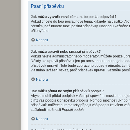
Psaní příspěvků
Jak můžu vytvořit nové téma nebo poslat odpověď?
Pokud chcete do fóra poslat nové téma, klikněte na tlačítko „No
předtím, než budete moci posílat příspěvky. Naspodu každého fó
přílohy“ atd.
Nahoru
Jak můžu upravit nebo smazat příspěvek?
Pokud nejste administrátor nebo moderátor, můžete pouze upravo
Někdy lze upravit příspěvek jen po omezenou dobu po jeho odesl
příspěvek upravili. Toto bude zobrazeno pouze v případě, že n
vlastního uvážení vzkaz, proč příspěvek upravili. Vezměte pr
Nahoru
Jak můžu přidat ke svým příspěvků podpis?
Abyste mohli přidat podpis k vašim příspěvkům, musíte ho nejdří
čímž váš podpis k příspěvku připojíte. Pomocí možnosti „Připo
příspěvků“ můžete automaticky připojit váš podpis ke všem vaš
zaškrtnutí možnosti
Připojit podpis
.
Nahoru