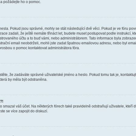
a a požádejte ho o pomoc.
hesla. Pokud jsou správné, mohly se stát následující dvě věci. Pokud je ve fóru 
ace zadali, že ještě nemáte třináct let, budete muset postupovat podle instrukcí, kt
trovaného účtu a to buď vámi, nebo administrátorem. Tato informace byla zobrazena
gistrační email neobdrželi, mohli jste zadat špatnou emailovou adresu, nebo byl em
s prosbou o pomoc kontaktovat administrátora fóra.
těte, že zadáváte správné uživatelské jméno a heslo. Pokud tomu tak je, kontaktujte a
terá by měla být odstraněna.
?!
smazal váš účet. Na některých fórech také pravidelně odstraňují uživatele, kteří d
te se více zapojit do diskuzí.