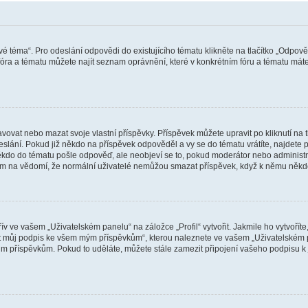
vé téma“. Pro odeslání odpovědi do existujícího tématu klikněte na tlačítko „Odpově
ra a tématu můžete najít seznam oprávnění, které v konkrétním fóru a tématu máte.
vat nebo mazat svoje vlastní příspěvky. Příspěvek můžete upravit po kliknutí na tla
ání. Pokud již někdo na příspěvek odpověděl a vy se do tématu vrátíte, najdete pod
ěkdo do tématu pošle odpověď, ale neobjeví se to, pokud moderátor nebo administr
osím na vědomí, že normální uživatelé nemůžou smazat příspěvek, když k němu něk
v ve vašem „Uživatelském panelu“ na záložce „Profil“ vytvořit. Jakmile ho vytvořít
jit můj podpis ke všem mým příspěvkům“, kterou naleznete ve vašem „Uživatelském p
im příspěvkům. Pokud to uděláte, můžete stále zamezit připojení vašeho podpisu k