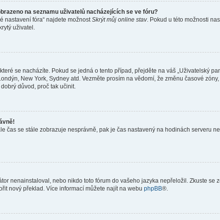
obrazeno na seznamu uživatelů nacházejících se ve fóru?
né nastavení fóra“ najdete možnost
Skrýt můj online stav
. Pokud u této možnosti nas
rytý uživatel.
teré se nacházíte. Pokud se jedná o tento případ, přejděte na váš „Uživatelský pa
a, Londýn, New York, Sydney atd. Vezměte prosím na vědomí, že změnu časové zóny, 
 dobrý důvod, proč tak učinit.
rávně!
ě, ale čas se stále zobrazuje nesprávně, pak je čas nastavený na hodinách serveru 
or nenainstaloval, nebo nikdo toto fórum do vašeho jazyka nepřeložil. Zkuste se ze
ořit nový překlad. Více informací můžete najít na webu
phpBB
®.