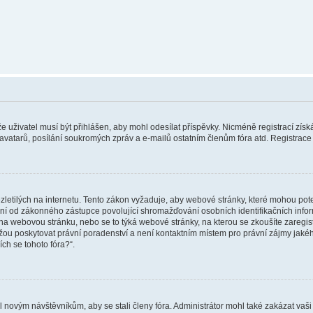
 že uživatel musí být přihlášen, aby mohl odesílat příspěvky. Nicméně registrací zís
 avatarů, posílání soukromých zpráv a e-mailů ostatním členům fóra atd. Registrace 
etilých na internetu. Tento zákon vyžaduje, aby webové stránky, které mohou pot
ní od zákonného zástupce povolující shromažďování osobních identifikačních informac
vat na webovou stránku, nebo se to týká webové stránky, na kterou se zkoušíte zareg
ůžou poskytovat právní poradenství a není kontaktním místem pro právní zájmy ja
ích se tohoto fóra?“.
il novým návštěvníkům, aby se stali členy fóra. Administrátor mohl také zakázat va