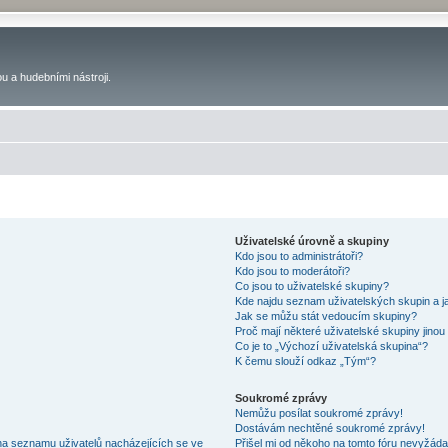
u a hudebními nástroji.
Uživatelské úrovně a skupiny
Kdo jsou to administrátoři?
Kdo jsou to moderátoři?
Co jsou to uživatelské skupiny?
Kde najdu seznam uživatelských skupin a j
Jak se můžu stát vedoucím skupiny?
Proč mají některé uživatelské skupiny jinou
Co je to „Výchozí uživatelská skupina“?
K čemu slouží odkaz „Tým“?
Soukromé zprávy
Nemůžu posílat soukromé zprávy!
Dostávám nechtěné soukromé zprávy!
na seznamu uživatelů nacházejících se ve
Přišel mi od někoho na tomto fóru nevyžáda