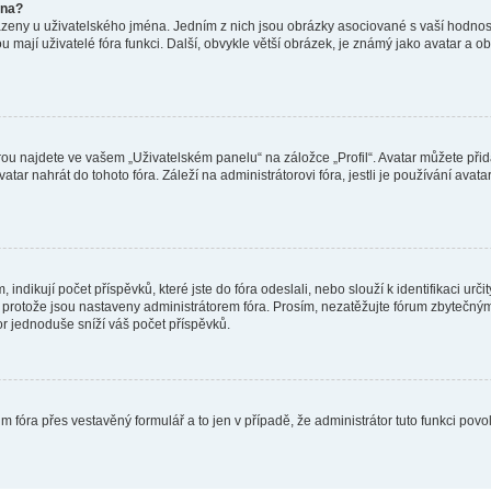
éna?
azeny u uživatelského jména. Jedním z nich jsou obrázky asociované s vaší hodnost
jakou mají uživatelé fóra funkci. Další, obvykle větší obrázek, je známý jako avatar
ou najdete ve vašem „Uživatelském panelu“ na záložce „Profil“. Avatar můžete přida
vatar nahrát do tohoto fóra. Záleží na administrátorovi fóra, jestli je používání ava
ndikují počet příspěvků, které jste do fóra odeslali, nebo slouží k identifikaci urč
protože jsou nastaveny administrátorem fóra. Prosím, nezatěžujte fórum zbytečným 
or jednoduše sníží váš počet příspěvků.
m fóra přes vestavěný formulář a to jen v případě, že administrátor tuto funkci pov