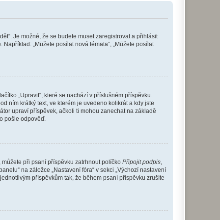
dět“. Je možné, že se budete muset zaregistrovat a přihlásit
 Například: „Můžete posílat nová témata“, „Můžete posílat
čítko „Upravit“, které se nachází v příslušném příspěvku.
 ním krátký text, ve kterém je uvedeno kolikrát a kdy jste
átor upraví příspěvek, ačkoli ti mohou zanechat na základě
do pošle odpověď.
e, můžete při psaní příspěvku zatrhnout políčko
Připojit podpis
,
anelu“ na záložce „Nastavení fóra“ v sekci „Výchozí nastavení
 jednotlivým příspěvkům tak, že během psaní příspěvku zrušíte