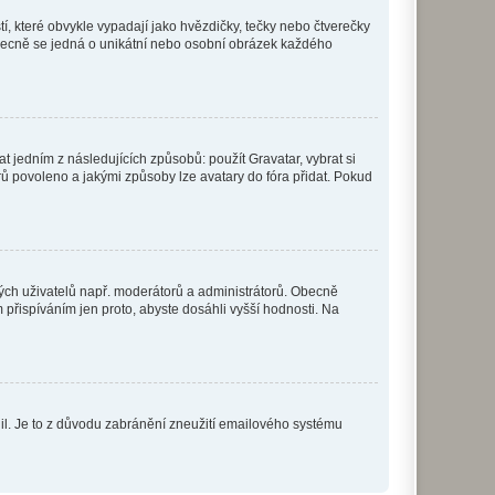
í, které obvykle vypadají jako hvězdičky, tečky nebo čtverečky
 a obecně se jedná o unikátní nebo osobní obrázek každého
t jedním z následujících způsobů: použít Gravatar, vybrat si
tarů povoleno a jakými způsoby lze avatary do fóra přidat. Pokud
itých uživatelů např. moderátorů a administrátorů. Obecně
přispíváním jen proto, abyste dosáhli vyšší hodnosti. Na
olil. Je to z důvodu zabránění zneužití emailového systému