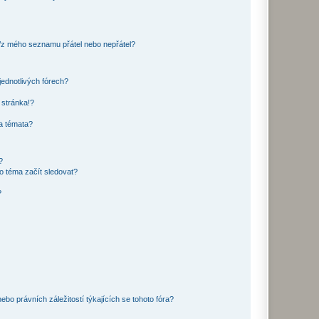
o/z mého seznamu přátel nebo nepřátel?
jednotlivých fórech?
 stránka!?
 a témata?
?
o téma začít sledovat?
?
bo právních záležitostí týkajících se tohoto fóra?