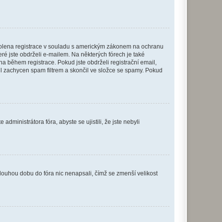
povolena registrace v souladu s americkým zákonem na ochranu
eré jste obdrželi e-mailem. Na některých fórech je také
 během registrace. Pokud jste obdrželi registrační email,
ail zachycen spam filtrem a skončil ve složce se spamy. Pokud
dministrátora fóra, abyste se ujistili, že jste nebyli
louhou dobu do fóra nic nenapsali, čímž se zmenší velikost