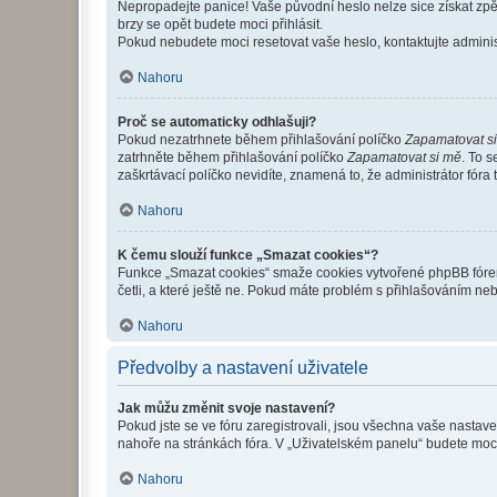
Nepropadejte panice! Vaše původní heslo nelze sice získat zpě
brzy se opět budete moci přihlásit.
Pokud nebudete moci resetovat vaše heslo, kontaktujte administ
Nahoru
Proč se automaticky odhlašuji?
Pokud nezatrhnete během přihlašování políčko
Zapamatovat s
zatrhněte během přihlašování políčko
Zapamatovat si mě
. To 
zaškrtávací políčko nevidíte, znamená to, že administrátor fóra 
Nahoru
K čemu slouží funkce „Smazat cookies“?
Funkce „Smazat cookies“ smaže cookies vytvořené phpBB fórem, 
četli, a které ještě ne. Pokud máte problém s přihlašováním 
Nahoru
Předvolby a nastavení uživatele
Jak můžu změnit svoje nastavení?
Pokud jste se ve fóru zaregistrovali, jsou všechna vaše nastav
nahoře na stránkách fóra. V „Uživatelském panelu“ budete moc
Nahoru