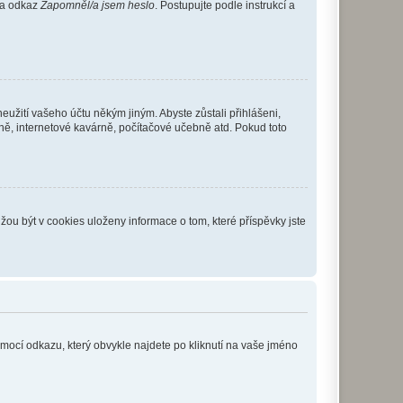
 na odkaz
Zapomněl/a jsem heslo
. Postupujte podle instrukcí a
eužití vašeho účtu někým jiným. Abyste zůstali přihlášeni,
vně, internetové kavárně, počítačové učebně atd. Pokud toto
ou být v cookies uloženy informace o tom, které příspěvky jste
omocí odkazu, který obvykle najdete po kliknutí na vaše jméno