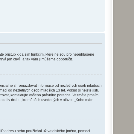
káte přístup k dalším funkcím, které nejsou pro nepřihlášené
trvá jen chvíli a tak vám ji můžeme doporučit.
enciálně shromažďovat informace od nezletilých osob mladších
í od nezletilých osob mladších 13 let. Pokud si nejste jisti,
istrovat, kontaktujte vašeho právního poradce. Vezměte prosím
kéhokoliv druhu, kromě těch uvedených v otázce „Koho mám
ši IP adresu nebo používání uživatelského jména, pomocí