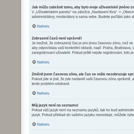
Jak můžu zabránit tomu, aby bylo moje uživatelské jméno z
V „Uživatelském panelu“ na záložce „Nastavení fóra“ -> „Obec
administrátory, moderátory a sama sebe. Budete počítán jako sk
Nahoru
Zobrazení časů není správné!
Je možné, že zobrazený čas je pro jinou časovou zónu, než ve k
aby odpovídala vaší konkrétní oblasti, např. Praha, Bratislav
zaregistrovaní uživatelé. Pokud ještě nejste registrováni, toto je
Nahoru
Změnil jsem časovou zónu, ale čas se stále nezobrazuje sp
Pokud jste si jisti, že jste nastavili vaši časovou zónu správn
tento problém odstranit.
Nahoru
Můj jazyk není na seznamu!
Pokud váš jazyk není na seznamu jazyků, tak ho buď administrát
jazyk. Pokud překlad do vašeho jazyku neexistuje, můžete vytv
Nahoru