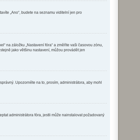
tavíte „Ano“, budete na seznamu viditelní jen pro
nel“ na záložku „Nastavení fóra“ a změňte vaši časovou zónu,
stejně jako většinu nastavení, můžou provádět jen
nesprávný. Upozorněte na to, prosím, administrátora, aby mohl
ptat administrátora fóra, jestli může nainstalovat požadovaný