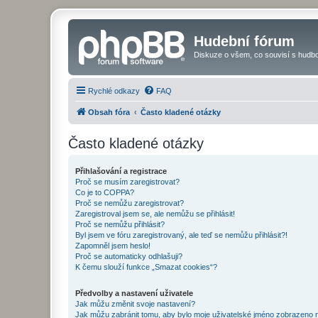
Hudební fórum
Diskuze o všem, co souvisí s hudbo
Rychlé odkazy
FAQ
Obsah fóra
Často kladené otázky
Často kladené otázky
Přihlašování a registrace
Proč se musím zaregistrovat?
Co je to COPPA?
Proč se nemůžu zaregistrovat?
Zaregistroval jsem se, ale nemůžu se přihlásit!
Proč se nemůžu přihlásit?
Byl jsem ve fóru zaregistrovaný, ale teď se nemůžu přihlásit?!
Zapomněl jsem heslo!
Proč se automaticky odhlašuji?
K čemu slouží funkce „Smazat cookies“?
Předvolby a nastavení uživatele
Jak můžu změnit svoje nastavení?
Jak můžu zabránit tomu, aby bylo moje uživatelské jméno zobrazeno 