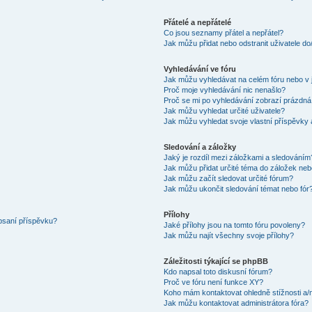
Přátelé a nepřátelé
Co jsou seznamy přátel a nepřátel?
Jak můžu přidat nebo odstranit uživatele d
Vyhledávání ve fóru
Jak můžu vyhledávat na celém fóru nebo v 
Proč moje vyhledávání nic nenašlo?
Proč se mi po vyhledávání zobrazí prázdná
Jak můžu vyhledat určité uživatele?
Jak můžu vyhledat svoje vlastní příspěvky
Sledování a záložky
Jaký je rozdíl mezi záložkami a sledováním
Jak můžu přidat určité téma do záložek neb
Jak můžu začít sledovat určité fórum?
Jak můžu ukončit sledování témat nebo fór
Přílohy
 psaní příspěvku?
Jaké přílohy jsou na tomto fóru povoleny?
Jak můžu najít všechny svoje přílohy?
Záležitosti týkající se phpBB
Kdo napsal toto diskusní fórum?
Proč ve fóru není funkce XY?
Koho mám kontaktovat ohledně stížnosti a/ne
Jak můžu kontaktovat administrátora fóra?