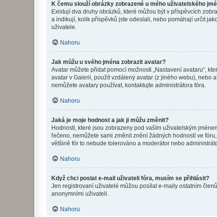
K čemu slouží obrázky zobrazené u mého uživatelského jm
Existují dva druhy obrázků, které můžou být v příspěvcích zobr
a indikují, kolik příspěvků jste odeslali, nebo pomáhají určit 
uživatele.
Nahoru
Jak můžu u svého jména zobrazit avatar?
Avatar můžete přidat pomocí možnosti „Nastavení avataru“, kter
avatar v Galerii, použít vzdálený avatar (z jiného webu), nebo a
nemůžete avatary používat, kontaktujte administrátora fóra.
Nahoru
Jaká je moje hodnost a jak ji můžu změnit?
Hodnosti, které jsou zobrazeny pod vaším uživatelským jménem, i
řečeno, nemůžete sami změnit znění žádných hodností ve fóru, 
většině fór to nebude tolerováno a moderátor nebo administrát
Nahoru
Když chci poslat e-mail uživateli fóra, musím se přihlásit?
Jen registrovaní uživatelé můžou posílat e-maily ostatním členů
anonymními uživateli.
Nahoru