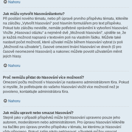
Nahoru
Jak můžu vytvořit hlasování/anketu?
Při posílání nového tématu, nebo při úpravě prvního příspěvku tématu, klikněte
na záložku „Vytvořit hlasování“ pod hlavním formulářem pro text příspěvku.
Pokud tuto záložku nevidíte, nemáte potřebné oprávnění k vytvoření hlasování.
Vložte „Hlasovací otázku“ a nejméně dvě „Možnosti hlasování“, ujistěte se, že
je každá možnost napsaná v textovém poli na vlastním řádku. Můžete také
nastavit počet možností, které uživatel může během hlasování vybrat (v poli
„Možností na uživatele“), časové omezení trvání hlasování ve dnech (0 pro
časově neomezené hlasování) a nakonec můžete povolit uživatelům měnit
jejich hlasy.
Nahoru
Proč nemůžu přidat do hlasování více možností?
Omezení počtu možností v hlasování je nastaveno administrátorem fóra. Pokud
si myslíte, že potřebujete do vašeho hlasování vložit více možností než je
povoleno, kontaktujte administrátora fóra.
Nahoru
Jak můžu upravit nebo smazat hlasování?
Stejně jako v případě příspěvků může být hlasování upraveno pouze jeho
autorem, moderátorem nebo administrátorem. Pro úpravu hlasování klikněte
na tlačítko pro úpravu prvního příspěvku v tématu, ke kterému je hlasování
vždy připojeno. Pokud zatím nikdo nehlasoval, uživatelé můžou smazat