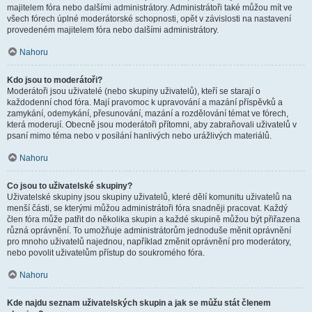
majitelem fóra nebo dalšími administrátory. Administrátoři také můžou mít ve
všech fórech úplné moderátorské schopnosti, opět v závislosti na nastavení
provedeném majitelem fóra nebo dalšími administrátory.
Nahoru
Kdo jsou to moderátoři?
Moderátoři jsou uživatelé (nebo skupiny uživatelů), kteří se starají o
každodenní chod fóra. Mají pravomoc k upravování a mazání příspěvků a
zamykání, odemykání, přesunování, mazání a rozdělování témat ve fórech,
která moderují. Obecně jsou moderátoři přítomni, aby zabraňovali uživatelů v
psaní mimo téma nebo v posílání hanlivých nebo urážlivých materiálů.
Nahoru
Co jsou to uživatelské skupiny?
Uživatelské skupiny jsou skupiny uživatelů, které dělí komunitu uživatelů na
menší části, se kterými můžou administrátoři fóra snadněji pracovat. Každý
člen fóra může patřit do několika skupin a každé skupině můžou být přiřazena
různá oprávnění. To umožňuje administrátorům jednoduše měnit oprávnění
pro mnoho uživatelů najednou, například změnit oprávnění pro moderátory,
nebo povolit uživatelům přístup do soukromého fóra.
Nahoru
Kde najdu seznam uživatelských skupin a jak se můžu stát členem