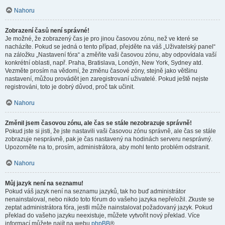
Nahoru
Zobrazení časů není správné!
Je možné, že zobrazený čas je pro jinou časovou zónu, než ve které se
nacházíte. Pokud se jedná o tento případ, přejděte na váš „Uživatelský panel“
na záložku „Nastavení fóra“ a změňte vaši časovou zónu, aby odpovídala vaší
konkrétní oblasti, např. Praha, Bratislava, Londýn, New York, Sydney atd.
Vezměte prosím na vědomí, že změnu časové zóny, stejně jako většinu
nastavení, můžou provádět jen zaregistrovaní uživatelé. Pokud ještě nejste
registrováni, toto je dobrý důvod, proč tak učinit.
Nahoru
Změnil jsem časovou zónu, ale čas se stále nezobrazuje správně!
Pokud jste si jisti, že jste nastavili vaši časovou zónu správně, ale čas se stále
zobrazuje nesprávně, pak je čas nastavený na hodinách serveru nesprávný.
Upozorněte na to, prosím, administrátora, aby mohl tento problém odstranit.
Nahoru
Můj jazyk není na seznamu!
Pokud váš jazyk není na seznamu jazyků, tak ho buď administrátor
nenainstaloval, nebo nikdo toto fórum do vašeho jazyka nepřeložil. Zkuste se
zeptat administrátora fóra, jestli může nainstalovat požadovaný jazyk. Pokud
překlad do vašeho jazyku neexistuje, můžete vytvořit nový překlad. Více
informací můžete najít na webu
phpBB
®.