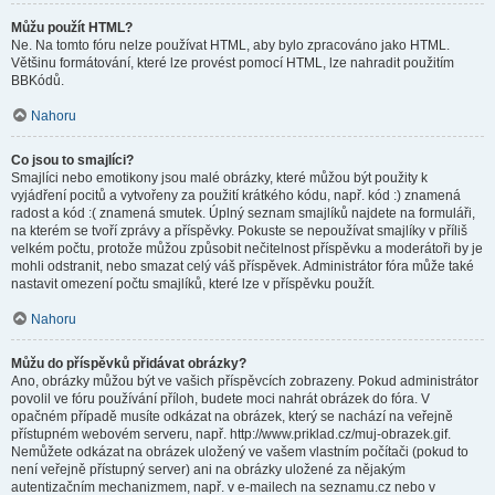
Můžu použít HTML?
Ne. Na tomto fóru nelze používat HTML, aby bylo zpracováno jako HTML.
Většinu formátování, které lze provést pomocí HTML, lze nahradit použitím
BBKódů.
Nahoru
Co jsou to smajlíci?
Smajlíci nebo emotikony jsou malé obrázky, které můžou být použity k
vyjádření pocitů a vytvořeny za použití krátkého kódu, např. kód :) znamená
radost a kód :( znamená smutek. Úplný seznam smajlíků najdete na formuláři,
na kterém se tvoří zprávy a příspěvky. Pokuste se nepoužívat smajlíky v příliš
velkém počtu, protože můžou způsobit nečitelnost příspěvku a moderátoři by je
mohli odstranit, nebo smazat celý váš příspěvek. Administrátor fóra může také
nastavit omezení počtu smajlíků, které lze v příspěvku použít.
Nahoru
Můžu do příspěvků přidávat obrázky?
Ano, obrázky můžou být ve vašich příspěvcích zobrazeny. Pokud administrátor
povolil ve fóru používání příloh, budete moci nahrát obrázek do fóra. V
opačném případě musíte odkázat na obrázek, který se nachází na veřejně
přístupném webovém serveru, např. http://www.priklad.cz/muj-obrazek.gif.
Nemůžete odkázat na obrázek uložený ve vašem vlastním počítači (pokud to
není veřejně přístupný server) ani na obrázky uložené za nějakým
autentizačním mechanizmem, např. v e-mailech na seznamu.cz nebo v