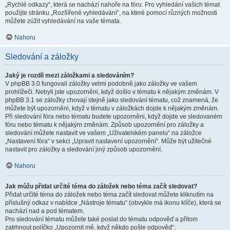
„Rychlé odkazy“, která se nachází nahoře na fóru. Pro vyhledání vašich témat
použijte stránku „Rozšířené vyhledávání“, na které pomocí různých možnosti
můžete zúžit vyhledávání na vaše témata.
Nahoru
Sledování a záložky
Jaký je rozdíl mezi záložkami a sledováním?
V phpBB 3.0 fungovali záložky velmi podobně jako záložky ve vašem
prohlížeči. Nebyli jste upozorněni, když došlo v tématu k nějakým změnám. V
phpBB 3.1 se záložky chovají stejně jako sledování tématu, což znamená, že
můžete být upozorněni, když v tématu v záložkách dojde k nějakým změnám.
Při sledování fóra nebo tématu budete upozorněni, když dojde ve sledovaném
fóru nebo tématu k nějakým změnám. Způsob upozornění pro záložky a
sledování můžete nastavit ve vašem „Uživatelském panelu“ na záložce
„Nastavení fóra“ v sekci „Upravit nastavení upozornění“. Může být užitečné
nastavit pro záložky a sledování jiný způsob upozornění.
Nahoru
Jak můžu přidat určité téma do záložek nebo téma začít sledovat?
Přidat určité téma do záložek nebo téma začít sledovat můžete kliknutím na
příslušný odkaz v nabídce „Nástroje tématu“ (obvykle má ikonu klíče), která se
nachází nad a pod tématem.
Pro sledování tématu můžete také poslat do tématu odpověď a přitom
zatrhnout políčko „Upozornit mě, když někdo pošle odpověď“.