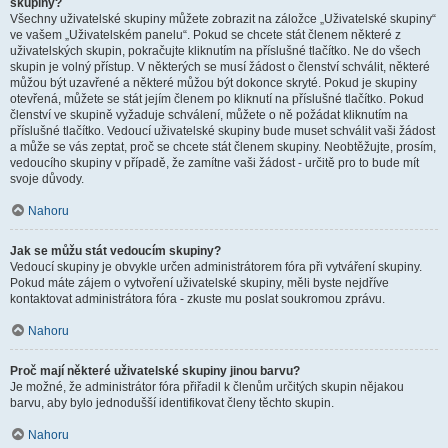
skupiny?
Všechny uživatelské skupiny můžete zobrazit na záložce „Uživatelské skupiny“
ve vašem „Uživatelském panelu“. Pokud se chcete stát členem některé z
uživatelských skupin, pokračujte kliknutím na příslušné tlačítko. Ne do všech
skupin je volný přístup. V některých se musí žádost o členství schválit, některé
můžou být uzavřené a některé můžou být dokonce skryté. Pokud je skupiny
otevřená, můžete se stát jejím členem po kliknutí na příslušné tlačítko. Pokud
členství ve skupině vyžaduje schválení, můžete o ně požádat kliknutím na
příslušné tlačítko. Vedoucí uživatelské skupiny bude muset schválit vaši žádost
a může se vás zeptat, proč se chcete stát členem skupiny. Neobtěžujte, prosím,
vedoucího skupiny v případě, že zamítne vaši žádost - určitě pro to bude mít
svoje důvody.
Nahoru
Jak se můžu stát vedoucím skupiny?
Vedoucí skupiny je obvykle určen administrátorem fóra při vytváření skupiny.
Pokud máte zájem o vytvoření uživatelské skupiny, měli byste nejdříve
kontaktovat administrátora fóra - zkuste mu poslat soukromou zprávu.
Nahoru
Proč mají některé uživatelské skupiny jinou barvu?
Je možné, že administrátor fóra přiřadil k členům určitých skupin nějakou
barvu, aby bylo jednodušší identifikovat členy těchto skupin.
Nahoru