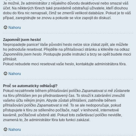
Je možné, že administrátor z nějakého důvodu deaktivoval nebo smazal váš
účet. Na některých fórech také pravidelně odstraňují uživatele, kteří dlouhou
dobu do fóra nic nenapsali, čímž se zmenší velikost databáze. Pokud je to váš
případ, zaregistrujte se znovu a pokuste se více zapojit do diskuzí.
Nahoru
Zapomněl jsem heslo!
Nepropadejte panice! Vaše původní heslo nelze sice získat zpět, ale můžete
ho jednoduše resetovat. Přejděte na přihlašovací stránku a klikněte na odkaz
Zapomněl/a jsem heslo
. Postupujte podle instrukcí a brzy se opět budete moci
přihlásit.
Pokud nebudete moci resetovat vaše heslo, kontaktujte administrátora fóra.
Nahoru
Proč se automaticky odhlašuji?
Pokud nezatrhnete během přihlašování políčko
Zapamatovat si mě
zůstanete
na fóru přihlášen jen po přednastavený čas. To slouží k zabránění zneužití
vašeho účtu někým jiným. Abyste zůstali přihlášeni, zatrhněte během
přihlašování políčko
Zapamatovat si mě
. To se ale nedoporučuje, pokud
přistupujete k fóru ze sdíleného počítače, např. v knihovně, internetové
kavárně, počítačové učebně atd. Pokud toto zaškrtávací políčko nevidíte,
znamená to, že administrátor fóra tuto funkci zakázal.
Nahoru