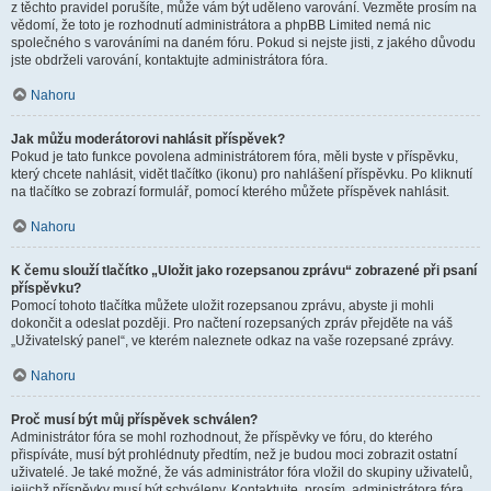
z těchto pravidel porušíte, může vám být uděleno varování. Vezměte prosím na
vědomí, že toto je rozhodnutí administrátora a phpBB Limited nemá nic
společného s varováními na daném fóru. Pokud si nejste jisti, z jakého důvodu
jste obdrželi varování, kontaktujte administrátora fóra.
Nahoru
Jak můžu moderátorovi nahlásit příspěvek?
Pokud je tato funkce povolena administrátorem fóra, měli byste v příspěvku,
který chcete nahlásit, vidět tlačítko (ikonu) pro nahlášení příspěvku. Po kliknutí
na tlačítko se zobrazí formulář, pomocí kterého můžete příspěvek nahlásit.
Nahoru
K čemu slouží tlačítko „Uložit jako rozepsanou zprávu“ zobrazené při psaní
příspěvku?
Pomocí tohoto tlačítka můžete uložit rozepsanou zprávu, abyste ji mohli
dokončit a odeslat později. Pro načtení rozepsaných zpráv přejděte na váš
„Uživatelský panel“, ve kterém naleznete odkaz na vaše rozepsané zprávy.
Nahoru
Proč musí být můj příspěvek schválen?
Administrátor fóra se mohl rozhodnout, že příspěvky ve fóru, do kterého
přispíváte, musí být prohlédnuty předtím, než je budou moci zobrazit ostatní
uživatelé. Je také možné, že vás administrátor fóra vložil do skupiny uživatelů,
jejichž příspěvky musí být schváleny. Kontaktujte, prosím, administrátora fóra