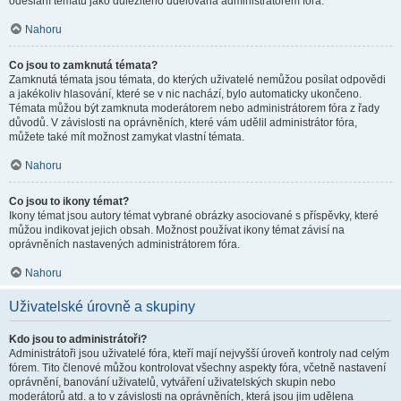
odeslání tématu jako důležitého udělována administrátorem fóra.
Nahoru
Co jsou to zamknutá témata?
Zamknutá témata jsou témata, do kterých uživatelé nemůžou posílat odpovědi
a jakékoliv hlasování, které se v nic nachází, bylo automaticky ukončeno.
Témata můžou být zamknuta moderátorem nebo administrátorem fóra z řady
důvodů. V závislosti na oprávněních, které vám udělil administrátor fóra,
můžete také mít možnost zamykat vlastní témata.
Nahoru
Co jsou to ikony témat?
Ikony témat jsou autory témat vybrané obrázky asociované s příspěvky, které
můžou indikovat jejich obsah. Možnost používat ikony témat závisí na
oprávněních nastavených administrátorem fóra.
Nahoru
Uživatelské úrovně a skupiny
Kdo jsou to administrátoři?
Administrátoři jsou uživatelé fóra, kteří mají nejvyšší úroveň kontroly nad celým
fórem. Tito členové můžou kontrolovat všechny aspekty fóra, včetně nastavení
oprávnění, banování uživatelů, vytváření uživatelských skupin nebo
moderátorů atd. a to v závislosti na oprávněních, která jsou jim udělena