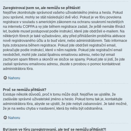
Zaregistroval jsem se, ale nemůžu se přihlásit!
Nejdříve zkontrolujte správnost vašeho uživatelského jména a hesla. Pokud
jsou správné, mohly se stát následující dvě věci. Pokud je ve fóru povolena
registrace v souladu s americkým zákonem na ochranu soukromí nezletilých
na internetu COPPA a vy jste během registrace zadali, že ještě nemáte třináct
let, budete muset postupovat podle instrukcí, které jste obdrželi e-mailem. Na
některých fórech je také vyžadováno, aby před přihlášením proběhla aktivace
nově registrovaného účtu a to buď vámi, nebo administrátorem. Tato informace
byla zobrazena během registrace. Pokud jste obdrželi registrační email,
pokračujte podle instrukcí, které v něm najdete. Pokud jste registrační email
neobdrželi, mohli jste zadat špatnou emailovou adresu, nebo byl email
zachycen spam filtrem a skončil ve složce se spamy. Pokud jste si jistí, že jste
zadali správnou emailovou adresu, zkuste s prosbou o pomoc kontaktovat
administrátora fóra.
Nahoru
Proč se nemůžu přihlásit?
Existuje několik důvodů, proč k tomu může dojít. Nejdříve se ujistěte, že
zadáváte správné uživatelské jméno a heslo. Pokud tomu tak je, kontaktujte
administrátora fóra, abyste se ujistili, že jste nebyli zabanováni. Je také možné,
že je na webu chyba v nastavení, která by měla být odstraněna.
Nahoru
Byl jsem ve fóru zaregistrovaný, ale teď se nemůžu přihlásit?!