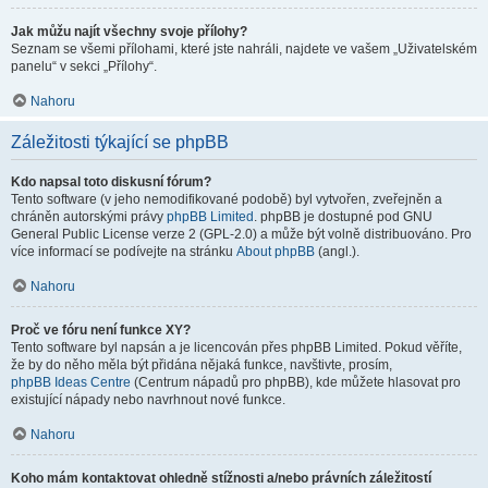
Jak můžu najít všechny svoje přílohy?
Seznam se všemi přílohami, které jste nahráli, najdete ve vašem „Uživatelském
panelu“ v sekci „Přílohy“.
Nahoru
Záležitosti týkající se phpBB
Kdo napsal toto diskusní fórum?
Tento software (v jeho nemodifikované podobě) byl vytvořen, zveřejněn a
chráněn autorskými právy
phpBB Limited
. phpBB je dostupné pod GNU
General Public License verze 2 (GPL-2.0) a může být volně distribuováno. Pro
více informací se podívejte na stránku
About phpBB
(angl.).
Nahoru
Proč ve fóru není funkce XY?
Tento software byl napsán a je licencován přes phpBB Limited. Pokud věříte,
že by do něho měla být přidána nějaká funkce, navštivte, prosím,
phpBB Ideas Centre
(Centrum nápadů pro phpBB), kde můžete hlasovat pro
existující nápady nebo navrhnout nové funkce.
Nahoru
Koho mám kontaktovat ohledně stížnosti a/nebo právních záležitostí