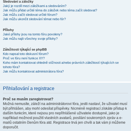
Sledování a záložky
Jaký je rozdíl mezi záložkami a sledováním?
Jak můžu přidat určité téma do záložek nebo téma začít sledovat?
Jak můžu začít sledovat určité fórum?
Jak můžu ukončit sledování témat nebo fór?
Přílohy
Jaké přílohy jsou na tomto fóru povoleny?
Jak můžu najít všechny svoje přílohy?
Záležitosti týkající se phpBB
Kdo napsal toto diskusní fórum?
Proč ve fóru není funkce XY?
Koho mám kontaktovat ohledně stížnosti a/nebo právních záležitostí týkajících se
tohoto fóra?
Jak můžu kontaktovat administrátora fóra?
Přihlašování a registrace
Proč se musím zaregistrovat?
Možná nemusíte, záleží na administrátorovi fóra, jestli nastaví, že uživatel musí
být přihlášen, aby mohl odesílat příspěvky. Nicméně registrací získáte přístup k
dalším funkcím, které nejsou pro nepřihlášené uživatele dostupné, jako je
například možnost použití vlastních avatarů, posílání soukromých zpráv a e-
mailů ostatním členům fóra atd. Registrace trvá jen chvíli a tak vám ji můžeme
doporučit.