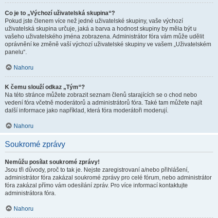
Co je to „Výchozí uživatelská skupina“?
Pokud jste členem více než jedné uživatelské skupiny, vaše výchozí
uživatelská skupina určuje, jaká a barva a hodnost skupiny by měla být u
vašeho uživatelského jména zobrazena. Administrátor fóra vám může udělit
oprávnění ke změně vaší výchozí uživatelské skupiny ve vašem „Uživatelském
panelu“.
Nahoru
K čemu slouží odkaz „Tým“?
Na této stránce můžete zobrazit seznam členů starajících se o chod nebo
vedení fóra včetně moderátorů a administrátorů fóra. Také tam můžete najít
další informace jako například, která fóra moderátoři moderují.
Nahoru
Soukromé zprávy
Nemůžu posílat soukromé zprávy!
Jsou tři důvody, proč to tak je. Nejste zaregistrovaní a/nebo přihlášení,
administrátor fóra zakázal soukromé zprávy pro celé fórum, nebo administrátor
fóra zakázal přímo vám odesílání zpráv. Pro více informací kontaktujte
administrátora fóra.
Nahoru