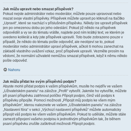
Jak můžu upravit nebo smazat příspěvek?
Pokud nejste administrátor nebo moderátor, můžete pouze upravovat nebo
mazat svoje vlastní příspěvky. Příspěvek můžete upravit po kliknutí na tlačítko
„Upravit“, které se nachází v příslušném příspěvku. Někdy lze upravit příspěvek
jen po omezenou dobu po jeho odeslání. Pokud již někdo na příspěvek
odpověděl a vy se do tématu vrátíte, najdete pod ním krátký text, ve kterém je
uvedeno kolikrát a kdy jste příspěvek upravili. Toto bude zobrazeno pouze v
případě, že někdo do tématu pošle odpověď, ale neobjeví se to, pokud
moderátor nebo administrátor upraví příspěvek, ačkoli ti mohou zanechat na
základě vlastního uvážení vzkaz, proč příspěvek upravili. Vezměte prosím na
vědomí, že normální uživatelé nemůžou smazat příspěvek, když k němu někdo
pošle odpověď.
Nahoru
Jak můžu přidat ke svým příspěvků podpis?
Abyste mohli přidat podpis k vašim příspěvkům, musíte ho nejdřív ve vašem
„Uživatelském panelu“ na záložce „Profil“ vytvořit. Jakmile ho vytvoříte, můžete
při psaní příspěvku zatrhnout políčko
Připojit podpis
, čímž váš podpis k
příspěvku připojíte. Pomocí možnosti „Připojit můj podpis ke všem mým
příspěvkům“, kterou naleznete ve vašem „Uživatelském panelu“ na záložce
„Nastavení fóra“ v sekci „Výchozí nastavení příspěvků“ můžete automaticky
připojit váš podpis ke všem vašim příspěvkům. Pokud to uděláte, můžete stále
zamezit připojení vašeho podpisu k jednotlivým příspěvkům tak, že během
psaní příspěvku zrušíte zaškrtnutí možnosti
Připojit podpis
.