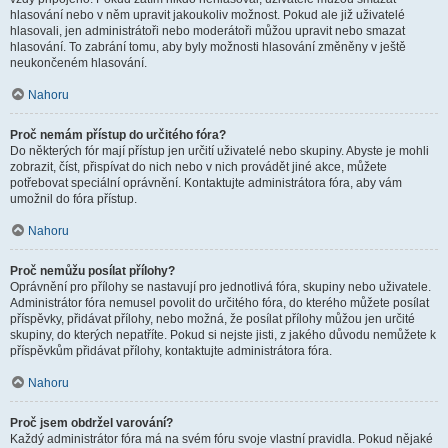
hlasování nebo v něm upravit jakoukoliv možnost. Pokud ale již uživatelé
hlasovali, jen administrátoři nebo moderátoři můžou upravit nebo smazat
hlasování. To zabrání tomu, aby byly možnosti hlasování změněny v ještě
neukončeném hlasování.
Nahoru
Proč nemám přístup do určitého fóra?
Do některých fór mají přístup jen určití uživatelé nebo skupiny. Abyste je mohli
zobrazit, číst, přispívat do nich nebo v nich provádět jiné akce, můžete
potřebovat speciální oprávnění. Kontaktujte administrátora fóra, aby vám
umožnil do fóra přístup.
Nahoru
Proč nemůžu posílat přílohy?
Oprávnění pro přílohy se nastavují pro jednotlivá fóra, skupiny nebo uživatele.
Administrátor fóra nemusel povolit do určitého fóra, do kterého můžete posílat
příspěvky, přidávat přílohy, nebo možná, že posílat přílohy můžou jen určité
skupiny, do kterých nepatříte. Pokud si nejste jisti, z jakého důvodu nemůžete k
příspěvkům přidávat přílohy, kontaktujte administrátora fóra.
Nahoru
Proč jsem obdržel varování?
Každý administrátor fóra má na svém fóru svoje vlastní pravidla. Pokud nějaké