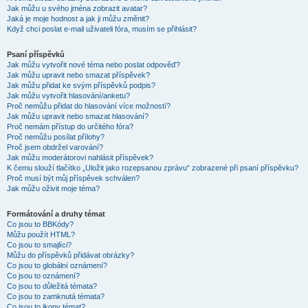
Jak můžu u svého jména zobrazit avatar?
Jaká je moje hodnost a jak ji můžu změnit?
Když chci poslat e-mail uživateli fóra, musím se přihlásit?
Psaní příspěvků
Jak můžu vytvořit nové téma nebo poslat odpověď?
Jak můžu upravit nebo smazat příspěvek?
Jak můžu přidat ke svým příspěvků podpis?
Jak můžu vytvořit hlasování/anketu?
Proč nemůžu přidat do hlasování více možností?
Jak můžu upravit nebo smazat hlasování?
Proč nemám přístup do určitého fóra?
Proč nemůžu posílat přílohy?
Proč jsem obdržel varování?
Jak můžu moderátorovi nahlásit příspěvek?
K čemu slouží tlačítko „Uložit jako rozepsanou zprávu“ zobrazené při psaní příspěvku?
Proč musí být můj příspěvek schválen?
Jak můžu oživit moje téma?
Formátování a druhy témat
Co jsou to BBKódy?
Můžu použít HTML?
Co jsou to smajlíci?
Můžu do příspěvků přidávat obrázky?
Co jsou to globální oznámení?
Co jsou to oznámení?
Co jsou to důležitá témata?
Co jsou to zamknutá témata?
Co jsou to ikony témat?