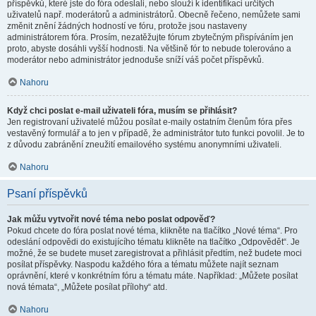
příspěvků, které jste do fóra odeslali, nebo slouží k identifikaci určitých
uživatelů např. moderátorů a administrátorů. Obecně řečeno, nemůžete sami
změnit znění žádných hodností ve fóru, protože jsou nastaveny
administrátorem fóra. Prosím, nezatěžujte fórum zbytečným přispíváním jen
proto, abyste dosáhli vyšší hodnosti. Na většině fór to nebude tolerováno a
moderátor nebo administrátor jednoduše sníží váš počet příspěvků.
Nahoru
Když chci poslat e-mail uživateli fóra, musím se přihlásit?
Jen registrovaní uživatelé můžou posílat e-maily ostatním členům fóra přes
vestavěný formulář a to jen v případě, že administrátor tuto funkci povolil. Je to
z důvodu zabránění zneužití emailového systému anonymními uživateli.
Nahoru
Psaní příspěvků
Jak můžu vytvořit nové téma nebo poslat odpověď?
Pokud chcete do fóra poslat nové téma, klikněte na tlačítko „Nové téma“. Pro
odeslání odpovědi do existujícího tématu klikněte na tlačítko „Odpovědět“. Je
možné, že se budete muset zaregistrovat a přihlásit předtím, než budete moci
posílat příspěvky. Naspodu každého fóra a tématu můžete najít seznam
oprávnění, které v konkrétním fóru a tématu máte. Například: „Můžete posílat
nová témata“, „Můžete posílat přílohy“ atd.
Nahoru