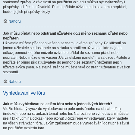
soukromé zprávy. V závislosti na použitém vzhledu můžou být zvýrazněny i
příspěvky od těchto uživatelů. Pokud přidáte uživatele do seznamu nepřátel,
budou jejich příspěvky skryty.
Nahoru
Jak můžu přidat nebo odstranit uživatele do/z mého seznamu přátel nebo
nepřátel?
Uživatele můžete přidat do vašeho seznamu dvěma způsoby. Po kliknutí na
jméno uživatele se dostanete na stránku s profilem uživatele, kde najdete
odkaz, pomocí kterého můžete uživatele přidat do seznamu přátel nebo
nepřátel. Nebo můžete ve vašem „Uživatelském panelu“ na záložce „Přátelé a
nepřátelé“ přímo přidat uživatele do jednoho ze seznamů vložením jejich
uživatelských jmen. Na stejné stránce můžete také odstranit uživatele z vašich
seznamů.
Nahoru
Vyhledávání ve fóru
Jak můžu vyhledávat na celém fóru nebo v jednotlivých fórech?
Vložte hledaný výraz do vyhledávacího pole umístěného na obsahu fóra
(indexu) nebo na stránkách témat nebo fór. Na rozšířené vyhledávání můžete
přejít kliknutím na odkaz (nebo ikonu) „Rozšířené vyhledávání“, který najdete
na všech stránkách fóra. Jakým způsobem bude vyhledávání dostupné závisí
na použitém vzhledu fóra.