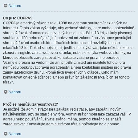
Nahoru
Co je to COPPA?
COPPA je americký zákon z roku 1998 na ochranu soukromí nezletilých na
internetu. Tento zákon vyžaduje, aby webové stránky, které mohou potenciálně
shromažďovat informace od nezletilých osob mladších 13 let, získaly písemný
souhlas rodičů nebo nějaké jiné potvrzení od zákonného zástupce povolující
shromažďování osobních identifikačních informací od nezletilých osob
mladších 13 let. Pokud si nejste jisti, jestli se toto týká vás, jako někoho, kdo se
zkouší zaregistrovat na webovou stránku, nebo se to týká webové stránky, na
kterou se zkoušíte zaregistrovat, kontaktujte vašeho právního poradce.
Vezměte prosím na vědomí, že ani phpBB Limited ani majitelé tohoto fóra
nemůžou poskytovat právní poradenství a není kontaktním místem pro právní
zájmy jakéhokoliv druhu, kromě těch uvedených v otázce „Koho mám
kontaktovat ohledně stížnosti a/nebo právních záležitostí týkajících se tohoto
fóra?“.
Nahoru
Proč se nemůžu zaregistrovat?
Je možné, že administrátor fóra zakázal registrace, aby zabránil novým
návštěvníkům, aby se stali členy fóra. Administrátor mohl také zakázat vaši IP
adresu nebo používání uživatelského jména, pomocí kterého se snažíš
zaregistrovat. Kontaktujte administrátora fóra a požádejte ho o pomoc.
Nahoru