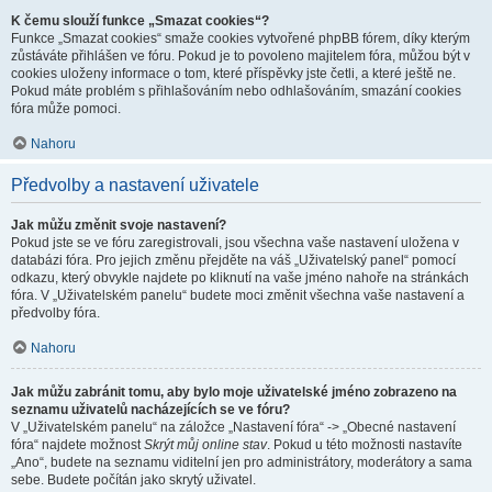
K čemu slouží funkce „Smazat cookies“?
Funkce „Smazat cookies“ smaže cookies vytvořené phpBB fórem, díky kterým
zůstáváte přihlášen ve fóru. Pokud je to povoleno majitelem fóra, můžou být v
cookies uloženy informace o tom, které příspěvky jste četli, a které ještě ne.
Pokud máte problém s přihlašováním nebo odhlašováním, smazání cookies
fóra může pomoci.
Nahoru
Předvolby a nastavení uživatele
Jak můžu změnit svoje nastavení?
Pokud jste se ve fóru zaregistrovali, jsou všechna vaše nastavení uložena v
databázi fóra. Pro jejich změnu přejděte na váš „Uživatelský panel“ pomocí
odkazu, který obvykle najdete po kliknutí na vaše jméno nahoře na stránkách
fóra. V „Uživatelském panelu“ budete moci změnit všechna vaše nastavení a
předvolby fóra.
Nahoru
Jak můžu zabránit tomu, aby bylo moje uživatelské jméno zobrazeno na
seznamu uživatelů nacházejících se ve fóru?
V „Uživatelském panelu“ na záložce „Nastavení fóra“ -> „Obecné nastavení
fóra“ najdete možnost
Skrýt můj online stav
. Pokud u této možnosti nastavíte
„Ano“, budete na seznamu viditelní jen pro administrátory, moderátory a sama
sebe. Budete počítán jako skrytý uživatel.