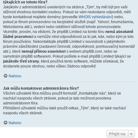
týkajících se tohoto fóra?
Jakýkoliv z administrátorů uvedených na stránce „Tým“, by měl být pro vaši
stížnost vhodnou kontaktní osobou. Pokud se vám nedostane odpovědi, měli
byste kontaktovat majitele domény (proveďte
WHOIS vyhledávání
) nebo,
pokud je fórum provozováno na bezplatné službě (např. Yahoo!, forumzdarma,
Webzdarma atd.), vedení nebo oddělení stížností tohoto provozovatele.
Vezměte, prosím, na vědomí, že phpBB Limited na tomto fóru
nemá absolutně
žádné pravomoci
a nemůže nést odpovědnost za to jak, kde, nebo kým je toto
fórum používáno. Nekontaktujte phpBB Limited v souvislosti s jakýmikoliv
právními záležitostmi (zastavení činnosti, odpovědnost, pomlouvačný komentář
atd.), které
nemají přímou souvislost
s webem phpBB.com, nebo se
samotným phpBB softwarem. Pokud pošlete e-mail phpBB Limited týkající se
jakákoliv třetí strany
, která používá tento software, můžete očekávat, že
dostanete pouze strohou, nebo vůbec žádnou odpověď.
Nahoru
Jak můžu kontaktovat administrátora fóra?
Všichni uživatelé fóra můžou použít formulář „Kontaktujte nás“, který se
nachází naspodu všech stránek, pokud je tato možnost povolena
administrátorem fóra.
Přihlášení uživatelé můžou také použít odkaz „Tým“, který se také nachází
naspodu všech stránek.
Nahoru
Přejít na