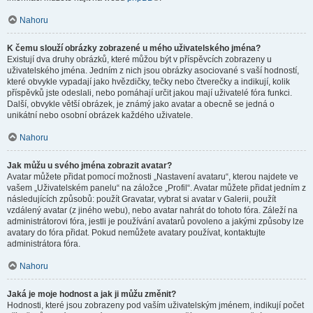
Nahoru
K čemu slouží obrázky zobrazené u mého uživatelského jména?
Existují dva druhy obrázků, které můžou být v příspěvcích zobrazeny u
uživatelského jména. Jedním z nich jsou obrázky asociované s vaší hodností,
které obvykle vypadají jako hvězdičky, tečky nebo čtverečky a indikují, kolik
příspěvků jste odeslali, nebo pomáhají určit jakou mají uživatelé fóra funkci.
Další, obvykle větší obrázek, je známý jako avatar a obecně se jedná o
unikátní nebo osobní obrázek každého uživatele.
Nahoru
Jak můžu u svého jména zobrazit avatar?
Avatar můžete přidat pomocí možnosti „Nastavení avataru“, kterou najdete ve
vašem „Uživatelském panelu“ na záložce „Profil“. Avatar můžete přidat jedním z
následujících způsobů: použít Gravatar, vybrat si avatar v Galerii, použít
vzdálený avatar (z jiného webu), nebo avatar nahrát do tohoto fóra. Záleží na
administrátorovi fóra, jestli je používání avatarů povoleno a jakými způsoby lze
avatary do fóra přidat. Pokud nemůžete avatary používat, kontaktujte
administrátora fóra.
Nahoru
Jaká je moje hodnost a jak ji můžu změnit?
Hodnosti, které jsou zobrazeny pod vaším uživatelským jménem, indikují počet