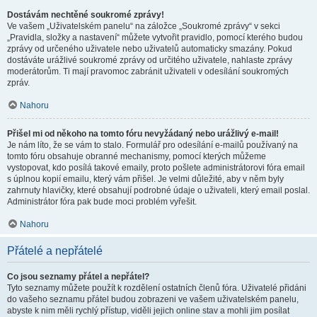
Dostávám nechtěné soukromé zprávy!
Ve vašem „Uživatelském panelu“ na záložce „Soukromé zprávy“ v sekci
„Pravidla, složky a nastavení“ můžete vytvořit pravidlo, pomocí kterého budou
zprávy od určeného uživatele nebo uživatelů automaticky smazány. Pokud
dostáváte urážlivé soukromé zprávy od určitého uživatele, nahlaste zprávy
moderátorům. Ti mají pravomoc zabránit uživateli v odesílání soukromých
zpráv.
Nahoru
Přišel mi od někoho na tomto fóru nevyžádaný nebo urážlivý e-mail!
Je nám líto, že se vám to stalo. Formulář pro odesílání e-mailů používaný na
tomto fóru obsahuje obranné mechanismy, pomocí kterých můžeme
vystopovat, kdo posílá takové emaily, proto pošlete administrátorovi fóra email
s úplnou kopií emailu, který vám přišel. Je velmi důležité, aby v něm byly
zahrnuty hlavičky, které obsahují podrobné údaje o uživateli, který email poslal.
Administrátor fóra pak bude moci problém vyřešit.
Nahoru
Přátelé a nepřátelé
Co jsou seznamy přátel a nepřátel?
Tyto seznamy můžete použít k rozdělení ostatních členů fóra. Uživatelé přidáni
do vašeho seznamu přátel budou zobrazeni ve vašem uživatelském panelu,
abyste k nim měli rychlý přístup, viděli jejich online stav a mohli jim posílat