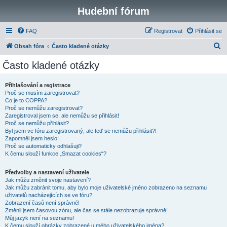
Hudební fórum
FAQ
Registrovat
Přihlásit se
H
Obsah fóra
Často kladené otázky
l
Často kladené otázky
e
d
Přihlašování a registrace
Proč se musím zaregistrovat?
a
Co je to COPPA?
t
Proč se nemůžu zaregistrovat?
Zaregistroval jsem se, ale nemůžu se přihlásit!
Proč se nemůžu přihlásit?
Byl jsem ve fóru zaregistrovaný, ale teď se nemůžu přihlásit?!
Zapomněl jsem heslo!
Proč se automaticky odhlašuji?
K čemu slouží funkce „Smazat cookies“?
Předvolby a nastavení uživatele
Jak můžu změnit svoje nastavení?
Jak můžu zabránit tomu, aby bylo moje uživatelské jméno zobrazeno na seznamu
uživatelů nacházejících se ve fóru?
Zobrazení časů není správné!
Změnil jsem časovou zónu, ale čas se stále nezobrazuje správně!
Můj jazyk není na seznamu!
K čemu slouží obrázky zobrazené u mého uživatelského jména?