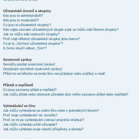
Uživatelské úrovně a skupiny
Kdo jsou to administrátoři?
Kdo jsou to moderátoři?
Co jsou to uživatelské skupiny?
Kde najdu seznam uživatelských skupin a jak se můžu stát členem skupiny?
Jak se můžu stát vedoucím skupiny?
Proč mají některé uživatelské skupiny jinou barvu?
Co je to „Výchozí uživatelská skupina“?
K čemu slouží odkaz „Tým“?
Soukromé zprávy
Nemůžu posílat soukromé zprávy!
Dostávám nechtěné soukromé zprávy!
Přišel mi od někoho na tomto fóru nevyžádaný nebo urážlivý e-mail!
Přátelé a nepřátelé
Co jsou seznamy přátel a nepřátel?
Jak můžu přidat nebo odstranit uživatele do/z mého seznamu přátel nebo nepřátel?
Vyhledávání ve fóru
Jak můžu vyhledávat na celém fóru nebo v jednotlivých fórech?
Proč moje vyhledávání nic nenašlo?
Proč se mi po vyhledávání zobrazí prázdná stránka!?
Jak můžu vyhledat určité uživatele?
Jak můžu vyhledat svoje vlastní příspěvky a témata?