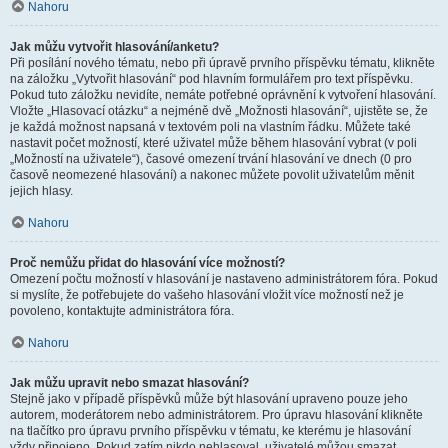
Nahoru
Jak můžu vytvořit hlasování/anketu?
Při posílání nového tématu, nebo při úpravě prvního příspěvku tématu, klikněte
na záložku „Vytvořit hlasování“ pod hlavním formulářem pro text příspěvku.
Pokud tuto záložku nevidíte, nemáte potřebné oprávnění k vytvoření hlasování.
Vložte „Hlasovací otázku“ a nejméně dvě „Možnosti hlasování“, ujistěte se, že
je každá možnost napsaná v textovém poli na vlastním řádku. Můžete také
nastavit počet možností, které uživatel může během hlasování vybrat (v poli
„Možností na uživatele“), časové omezení trvání hlasování ve dnech (0 pro
časově neomezené hlasování) a nakonec můžete povolit uživatelům měnit
jejich hlasy.
Nahoru
Proč nemůžu přidat do hlasování více možností?
Omezení počtu možností v hlasování je nastaveno administrátorem fóra. Pokud
si myslíte, že potřebujete do vašeho hlasování vložit více možností než je
povoleno, kontaktujte administrátora fóra.
Nahoru
Jak můžu upravit nebo smazat hlasování?
Stejně jako v případě příspěvků může být hlasování upraveno pouze jeho
autorem, moderátorem nebo administrátorem. Pro úpravu hlasování klikněte
na tlačítko pro úpravu prvního příspěvku v tématu, ke kterému je hlasování
vždy připojeno. Pokud zatím nikdo nehlasoval, uživatelé můžou smazat