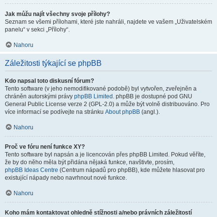
Jak můžu najít všechny svoje přílohy?
Seznam se všemi přílohami, které jste nahráli, najdete ve vašem „Uživatelském
panelu“ v sekci „Přílohy“.
Nahoru
Záležitosti týkající se phpBB
Kdo napsal toto diskusní fórum?
Tento software (v jeho nemodifikované podobě) byl vytvořen, zveřejněn a
chráněn autorskými právy
phpBB Limited
. phpBB je dostupné pod GNU
General Public License verze 2 (GPL-2.0) a může být volně distribuováno. Pro
více informací se podívejte na stránku
About phpBB
(angl.).
Nahoru
Proč ve fóru není funkce XY?
Tento software byl napsán a je licencován přes phpBB Limited. Pokud věříte,
že by do něho měla být přidána nějaká funkce, navštivte, prosím,
phpBB Ideas Centre
(Centrum nápadů pro phpBB), kde můžete hlasovat pro
existující nápady nebo navrhnout nové funkce.
Nahoru
Koho mám kontaktovat ohledně stížnosti a/nebo právních záležitostí