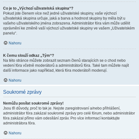
Co je to „Výchozí uživatelská skupina“?
Pokud jste členem více než jedné uživatelské skupiny, vaše výchozí
uživatelská skupina určuje, jaká a barva a hodnost skupiny by měla být u
vašeho uživatelského jména zobrazena. Administrátor fóra vám může udělit
oprávnění ke změně vaší výchozí uživatelské skupiny ve vašem „Uživatelském
panelu“.
Nahoru
K čemu slouží odkaz „Tým“?
Na této stránce můžete zobrazit seznam členů starajících se o chod nebo
vedení fóra včetně moderátorů a administrátorů fóra. Také tam můžete najít
další informace jako například, která fóra moderátoři moderují.
Nahoru
Soukromé zprávy
Nemůžu posílat soukromé zprávy!
Jsou tři důvody, proč to tak je. Nejste zaregistrovaní a/nebo přihlášení,
administrátor fóra zakázal soukromé zprávy pro celé fórum, nebo administrátor
fóra zakázal přímo vám odesílání zpráv. Pro více informací kontaktujte
administrátora fóra.
Nahoru