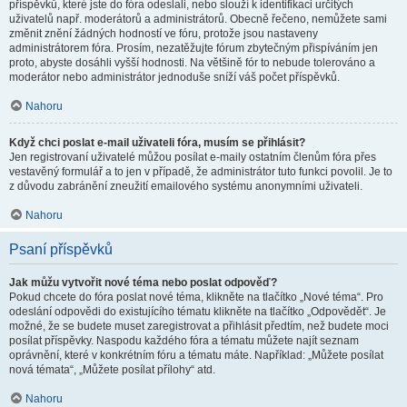
příspěvků, které jste do fóra odeslali, nebo slouží k identifikaci určitých
uživatelů např. moderátorů a administrátorů. Obecně řečeno, nemůžete sami
změnit znění žádných hodností ve fóru, protože jsou nastaveny
administrátorem fóra. Prosím, nezatěžujte fórum zbytečným přispíváním jen
proto, abyste dosáhli vyšší hodnosti. Na většině fór to nebude tolerováno a
moderátor nebo administrátor jednoduše sníží váš počet příspěvků.
Nahoru
Když chci poslat e-mail uživateli fóra, musím se přihlásit?
Jen registrovaní uživatelé můžou posílat e-maily ostatním členům fóra přes
vestavěný formulář a to jen v případě, že administrátor tuto funkci povolil. Je to
z důvodu zabránění zneužití emailového systému anonymními uživateli.
Nahoru
Psaní příspěvků
Jak můžu vytvořit nové téma nebo poslat odpověď?
Pokud chcete do fóra poslat nové téma, klikněte na tlačítko „Nové téma“. Pro
odeslání odpovědi do existujícího tématu klikněte na tlačítko „Odpovědět“. Je
možné, že se budete muset zaregistrovat a přihlásit předtím, než budete moci
posílat příspěvky. Naspodu každého fóra a tématu můžete najít seznam
oprávnění, které v konkrétním fóru a tématu máte. Například: „Můžete posílat
nová témata“, „Můžete posílat přílohy“ atd.
Nahoru