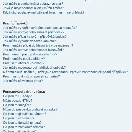
Jak můžu u svého jména zobrazit avatar?
Jaká je moje hodnost a jak ji můžu změnit?
Když chci poslat e-mail uživateli fóra, musím se přihlásit?
Psaní příspěvků
Jak můžu vytvořit nové téma nebo poslat odpověď?
Jak můžu upravit nebo smazat příspěvek?
Jak můžu přidat ke svým příspěvků podpis?
Jak můžu vytvořit hlasování/anketu?
Proč nemůžu přidat do hlasování více možností?
Jak můžu upravit nebo smazat hlasování?
Proč nemám přístup do určitého fóra?
Proč nemůžu posílat přílohy?
Proč jsem obdržel varování?
Jak můžu moderátorovi nahlásit příspěvek?
K čemu slouží tlačítko „Uložit jako rozepsanou zprávu“ zobrazené při psaní příspěvku?
Proč musí být můj příspěvek schválen?
Jak můžu oživit moje téma?
Formátování a druhy témat
Co jsou to BBKódy?
Můžu použít HTML?
Co jsou to smajlíci?
Můžu do příspěvků přidávat obrázky?
Co jsou to globální oznámení?
Co jsou to oznámení?
Co jsou to důležitá témata?
Co jsou to zamknutá témata?
Co jsou to ikony témat?