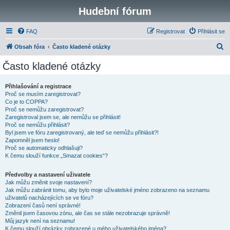
Hudební fórum
FAQ
Registrovat
Přihlásit se
H
Obsah fóra
Často kladené otázky
l
Často kladené otázky
e
d
Přihlašování a registrace
Proč se musím zaregistrovat?
a
Co je to COPPA?
t
Proč se nemůžu zaregistrovat?
Zaregistroval jsem se, ale nemůžu se přihlásit!
Proč se nemůžu přihlásit?
Byl jsem ve fóru zaregistrovaný, ale teď se nemůžu přihlásit?!
Zapomněl jsem heslo!
Proč se automaticky odhlašuji?
K čemu slouží funkce „Smazat cookies“?
Předvolby a nastavení uživatele
Jak můžu změnit svoje nastavení?
Jak můžu zabránit tomu, aby bylo moje uživatelské jméno zobrazeno na seznamu
uživatelů nacházejících se ve fóru?
Zobrazení časů není správné!
Změnil jsem časovou zónu, ale čas se stále nezobrazuje správně!
Můj jazyk není na seznamu!
K čemu slouží obrázky zobrazené u mého uživatelského jména?