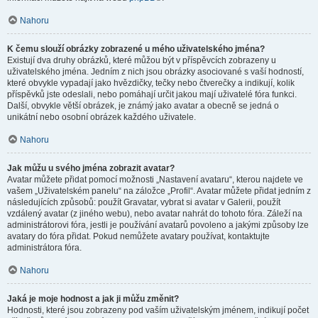
Nahoru
K čemu slouží obrázky zobrazené u mého uživatelského jména?
Existují dva druhy obrázků, které můžou být v příspěvcích zobrazeny u
uživatelského jména. Jedním z nich jsou obrázky asociované s vaší hodností,
které obvykle vypadají jako hvězdičky, tečky nebo čtverečky a indikují, kolik
příspěvků jste odeslali, nebo pomáhají určit jakou mají uživatelé fóra funkci.
Další, obvykle větší obrázek, je známý jako avatar a obecně se jedná o
unikátní nebo osobní obrázek každého uživatele.
Nahoru
Jak můžu u svého jména zobrazit avatar?
Avatar můžete přidat pomocí možnosti „Nastavení avataru“, kterou najdete ve
vašem „Uživatelském panelu“ na záložce „Profil“. Avatar můžete přidat jedním z
následujících způsobů: použít Gravatar, vybrat si avatar v Galerii, použít
vzdálený avatar (z jiného webu), nebo avatar nahrát do tohoto fóra. Záleží na
administrátorovi fóra, jestli je používání avatarů povoleno a jakými způsoby lze
avatary do fóra přidat. Pokud nemůžete avatary používat, kontaktujte
administrátora fóra.
Nahoru
Jaká je moje hodnost a jak ji můžu změnit?
Hodnosti, které jsou zobrazeny pod vaším uživatelským jménem, indikují počet