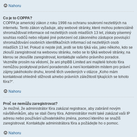
Nahoru
Co je to COPPA?
COPPA je americký zákon z roku 1998 na ochranu soukromí nezletilých na
internetu. Tento zákon vyžaduje, aby webové stránky, které mohou potenciálně
shromažďovat informace od nezletilých osob mladších 13 let, získaly písemný
souhlas rodičů nebo nějaké jiné potvrzení od zákonného zástupce povolující
shromažďování osobních identifikačních informací od nezletilých osob
mladších 13 let. Pokud si nejste jisti, jestli se toto týká vás, jako někoho, kdo se
zkouší zaregistrovat na webovou stránku, nebo se to týká webové stránky, na
kterou se zkoušíte zaregistrovat, kontaktujte vašeho právního poradce.
Vezměte prosím na vědomí, že ani phpBB Limited ani majitelé tohoto fóra
nemůžou poskytovat právní poradenství a není kontaktním místem pro právní
zájmy jakéhokoliv druhu, kromě těch uvedených v otázce „Koho mám
kontaktovat ohledně stížnosti a/nebo právních záležitostí týkajících se tohoto
fóra?“.
Nahoru
Proč se nemůžu zaregistrovat?
Je možné, že administrátor fóra zakázal registrace, aby zabránil novým
návštěvníkům, aby se stali členy fóra. Administrátor mohl také zakázat vaši IP
adresu nebo používání uživatelského jména, pomocí kterého se snažíš
zaregistrovat. Kontaktujte administrátora fóra a požádejte ho o pomoc.
Nahoru