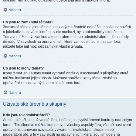
odeslání tématu jako důležitého udělována administrátorem fóra.
Nahoru
Co jsou to zamknutá témata?
Zamknutá témata jsou témata, do kterých uživatelé nemůžou posílat odpovědi
a jakékoliv hlasování, které se v nic nachází, bylo automaticky ukončeno.
Témata můžou být zamknuta moderátorem nebo administrátorem fóra z řady
důvodů. V závislosti na oprávněních, které vám udělil administrátor fóra,
můžete také mít možnost zamykat vlastní témata.
Nahoru
Co jsou to ikony témat?
Ikony témat jsou autory témat vybrané obrázky asociované s příspěvky, které
můžou indikovat jejich obsah. Možnost používat ikony témat závisí na
oprávněních nastavených administrátorem fóra.
Nahoru
Uživatelské úrovně a skupiny
Kdo jsou to administrátoři?
Administrátoři jsou uživatelé fóra, kteří mají nejvyšší úroveň kontroly nad celým
fórem. Tito členové můžou kontrolovat všechny aspekty fóra, včetně nastavení
oprávnění, banování uživatelů, vytváření uživatelských skupin nebo
moderátorů atd. a to v závislosti na oprávněních, která jsou jim udělena