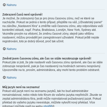
Nahoru
Zobrazení časů není správné!
Je možné, že zobrazený čas je pro jinou časovou zónu, než ve které se
nacházíte. Pokud se jedná o tento případ, přejděte na váš „Uživatelský panel“
na záložku „Nastavení fóra“ a změňte vaši časovou zónu, aby odpovídala vaší
konkrétní oblasti, např. Praha, Bratislava, Londýn, New York, Sydney atd.
Vezměte prosím na vědomí, že změnu časové zóny, stejně jako většinu
nastavení, můžou provádět jen zaregistrovaní uživatelé. Pokud ještě nejste
registrováni, toto je dobrý důvod, proč tak učinit.
Nahoru
Změnil jsem časovou zónu, ale čas se stále nezobrazuje správně!
Pokud jste si jisti, že jste nastavili vaši časovou zónu správně, ale čas se stále
zobrazuje nesprávně, pak je čas nastavený na hodinách serveru nesprávný.
Upozorněte na to, prosím, administrátora, aby mohl tento problém odstranit.
Nahoru
Můj jazyk není na seznamu!
Pokud váš jazyk není na seznamu jazyků, tak ho buď administrátor
nenainstaloval, nebo nikdo toto fórum do vašeho jazyka nepřeložil. Zkuste se
zeptat administrátora fóra, jestli může nainstalovat požadovaný jazyk. Pokud
překlad do vašeho jazyku neexistuje, můžete vytvořit nový překlad. Více
informací můžete najít na webu
phpBB
®.