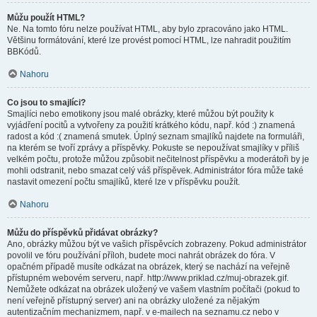
Můžu použít HTML?
Ne. Na tomto fóru nelze používat HTML, aby bylo zpracováno jako HTML.
Většinu formátování, které lze provést pomocí HTML, lze nahradit použitím
BBKódů.
Nahoru
Co jsou to smajlíci?
Smajlíci nebo emotikony jsou malé obrázky, které můžou být použity k
vyjádření pocitů a vytvořeny za použití krátkého kódu, např. kód :) znamená
radost a kód :( znamená smutek. Úplný seznam smajlíků najdete na formuláři,
na kterém se tvoří zprávy a příspěvky. Pokuste se nepoužívat smajlíky v příliš
velkém počtu, protože můžou způsobit nečitelnost příspěvku a moderátoři by je
mohli odstranit, nebo smazat celý váš příspěvek. Administrátor fóra může také
nastavit omezení počtu smajlíků, které lze v příspěvku použít.
Nahoru
Můžu do příspěvků přidávat obrázky?
Ano, obrázky můžou být ve vašich příspěvcích zobrazeny. Pokud administrátor
povolil ve fóru používání příloh, budete moci nahrát obrázek do fóra. V
opačném případě musíte odkázat na obrázek, který se nachází na veřejně
přístupném webovém serveru, např. http://www.priklad.cz/muj-obrazek.gif.
Nemůžete odkázat na obrázek uložený ve vašem vlastním počítači (pokud to
není veřejně přístupný server) ani na obrázky uložené za nějakým
autentizačním mechanizmem, např. v e-mailech na seznamu.cz nebo v