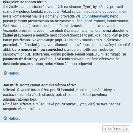
týkajících se tohoto fóra?
Jakýkoliv z administrátorů uvedených na stránce „Tým“, by měl být pro vaši
stížnost vhodnou kontaktní osobou. Pokud se vám nedostane odpovědi, měli
byste kontaktovat majitele domény (proveďte
WHOIS vyhledávání
) nebo,
pokud je fórum provozováno na bezplatné službě (např. Yahoo!, forumzdarma,
Webzdarma atd.), vedení nebo oddělení stížností tohoto provozovatele.
Vezměte, prosím, na vědomí, že phpBB Limited na tomto fóru
nemá absolutně
žádné pravomoci
a nemůže nést odpovědnost za to jak, kde, nebo kým je toto
fórum používáno. Nekontaktujte phpBB Limited v souvislosti s jakýmikoliv
právními záležitostmi (zastavení činnosti, odpovědnost, pomlouvačný komentář
atd.), které
nemají přímou souvislost
s webem phpBB.com, nebo se
samotným phpBB softwarem. Pokud pošlete e-mail phpBB Limited týkající se
jakákoliv třetí strany
, která používá tento software, můžete očekávat, že
dostanete pouze strohou, nebo vůbec žádnou odpověď.
Nahoru
Jak můžu kontaktovat administrátora fóra?
Všichni uživatelé fóra můžou použít formulář „Kontaktujte nás“, který se
nachází naspodu všech stránek, pokud je tato možnost povolena
administrátorem fóra.
Přihlášení uživatelé můžou také použít odkaz „Tým“, který se také nachází
naspodu všech stránek.
Nahoru
Přejít na