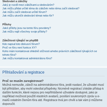
Sledování a záložky
Jaký je rozdíl mezi záložkami a sledováním?
Jak můžu přidat určité téma do záložek nebo téma začít sledovat?
Jak můžu začít sledovat určité fórum?
Jak můžu ukončit sledování témat nebo fór?
Přílohy
Jaké přílohy jsou na tomto fóru povoleny?
Jak můžu najít všechny svoje přílohy?
Záležitosti týkající se phpBB
Kdo napsal toto diskusní fórum?
Proč ve fóru není funkce XY?
Koho mám kontaktovat ohledně stížnosti a/nebo právních záležitostí týkajících se
tohoto fóra?
Jak můžu kontaktovat administrátora fóra?
Přihlašování a registrace
Proč se musím zaregistrovat?
Možná nemusíte, záleží na administrátorovi fóra, jestli nastaví, že uživatel musí
být přihlášen, aby mohl odesílat příspěvky. Nicméně registrací získáte přístup k
dalším funkcím, které nejsou pro nepřihlášené uživatele dostupné, jako je
například možnost použití vlastních avatarů, posílání soukromých zpráv a e-
mailů ostatním členům fóra atd. Registrace trvá jen chvíli a tak vám ji můžeme
doporučit.