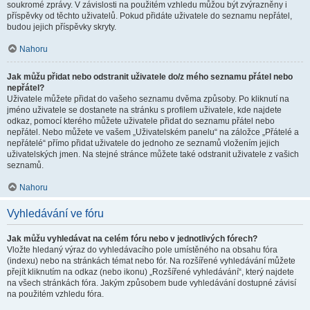
soukromé zprávy. V závislosti na použitém vzhledu můžou být zvýrazněny i
příspěvky od těchto uživatelů. Pokud přidáte uživatele do seznamu nepřátel,
budou jejich příspěvky skryty.
Nahoru
Jak můžu přidat nebo odstranit uživatele do/z mého seznamu přátel nebo
nepřátel?
Uživatele můžete přidat do vašeho seznamu dvěma způsoby. Po kliknutí na
jméno uživatele se dostanete na stránku s profilem uživatele, kde najdete
odkaz, pomocí kterého můžete uživatele přidat do seznamu přátel nebo
nepřátel. Nebo můžete ve vašem „Uživatelském panelu“ na záložce „Přátelé a
nepřátelé“ přímo přidat uživatele do jednoho ze seznamů vložením jejich
uživatelských jmen. Na stejné stránce můžete také odstranit uživatele z vašich
seznamů.
Nahoru
Vyhledávání ve fóru
Jak můžu vyhledávat na celém fóru nebo v jednotlivých fórech?
Vložte hledaný výraz do vyhledávacího pole umístěného na obsahu fóra
(indexu) nebo na stránkách témat nebo fór. Na rozšířené vyhledávání můžete
přejít kliknutím na odkaz (nebo ikonu) „Rozšířené vyhledávání“, který najdete
na všech stránkách fóra. Jakým způsobem bude vyhledávání dostupné závisí
na použitém vzhledu fóra.