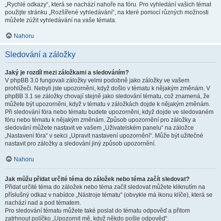
„Rychlé odkazy“, která se nachází nahoře na fóru. Pro vyhledání vašich témat
použijte stránku „Rozšířené vyhledávání“, na které pomocí různých možnosti
můžete zúžit vyhledávání na vaše témata.
Nahoru
Sledování a záložky
Jaký je rozdíl mezi záložkami a sledováním?
V phpBB 3.0 fungovali záložky velmi podobně jako záložky ve vašem
prohlížeči. Nebyli jste upozorněni, když došlo v tématu k nějakým změnám. V
phpBB 3.1 se záložky chovají stejně jako sledování tématu, což znamená, že
můžete být upozorněni, když v tématu v záložkách dojde k nějakým změnám.
Při sledování fóra nebo tématu budete upozorněni, když dojde ve sledovaném
fóru nebo tématu k nějakým změnám. Způsob upozornění pro záložky a
sledování můžete nastavit ve vašem „Uživatelském panelu“ na záložce
„Nastavení fóra“ v sekci „Upravit nastavení upozornění“. Může být užitečné
nastavit pro záložky a sledování jiný způsob upozornění.
Nahoru
Jak můžu přidat určité téma do záložek nebo téma začít sledovat?
Přidat určité téma do záložek nebo téma začít sledovat můžete kliknutím na
příslušný odkaz v nabídce „Nástroje tématu“ (obvykle má ikonu klíče), která se
nachází nad a pod tématem.
Pro sledování tématu můžete také poslat do tématu odpověď a přitom
zatrhnout políčko „Upozornit mě, když někdo pošle odpověď“.