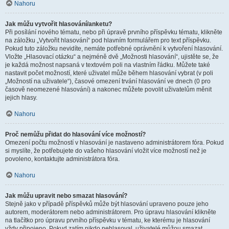
Nahoru
Jak můžu vytvořit hlasování/anketu?
Při posílání nového tématu, nebo při úpravě prvního příspěvku tématu, klikněte
na záložku „Vytvořit hlasování“ pod hlavním formulářem pro text příspěvku.
Pokud tuto záložku nevidíte, nemáte potřebné oprávnění k vytvoření hlasování.
Vložte „Hlasovací otázku“ a nejméně dvě „Možnosti hlasování“, ujistěte se, že
je každá možnost napsaná v textovém poli na vlastním řádku. Můžete také
nastavit počet možností, které uživatel může během hlasování vybrat (v poli
„Možností na uživatele“), časové omezení trvání hlasování ve dnech (0 pro
časově neomezené hlasování) a nakonec můžete povolit uživatelům měnit
jejich hlasy.
Nahoru
Proč nemůžu přidat do hlasování více možností?
Omezení počtu možností v hlasování je nastaveno administrátorem fóra. Pokud
si myslíte, že potřebujete do vašeho hlasování vložit více možností než je
povoleno, kontaktujte administrátora fóra.
Nahoru
Jak můžu upravit nebo smazat hlasování?
Stejně jako v případě příspěvků může být hlasování upraveno pouze jeho
autorem, moderátorem nebo administrátorem. Pro úpravu hlasování klikněte
na tlačítko pro úpravu prvního příspěvku v tématu, ke kterému je hlasování
vždy připojeno. Pokud zatím nikdo nehlasoval, uživatelé můžou smazat