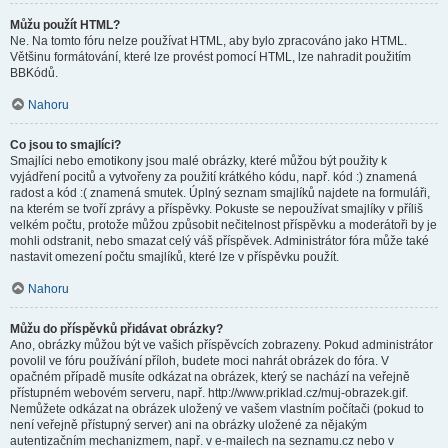
Můžu použít HTML?
Ne. Na tomto fóru nelze používat HTML, aby bylo zpracováno jako HTML.
Většinu formátování, které lze provést pomocí HTML, lze nahradit použitím
BBKódů.
Nahoru
Co jsou to smajlíci?
Smajlíci nebo emotikony jsou malé obrázky, které můžou být použity k
vyjádření pocitů a vytvořeny za použití krátkého kódu, např. kód :) znamená
radost a kód :( znamená smutek. Úplný seznam smajlíků najdete na formuláři,
na kterém se tvoří zprávy a příspěvky. Pokuste se nepoužívat smajlíky v příliš
velkém počtu, protože můžou způsobit nečitelnost příspěvku a moderátoři by je
mohli odstranit, nebo smazat celý váš příspěvek. Administrátor fóra může také
nastavit omezení počtu smajlíků, které lze v příspěvku použít.
Nahoru
Můžu do příspěvků přidávat obrázky?
Ano, obrázky můžou být ve vašich příspěvcích zobrazeny. Pokud administrátor
povolil ve fóru používání příloh, budete moci nahrát obrázek do fóra. V
opačném případě musíte odkázat na obrázek, který se nachází na veřejně
přístupném webovém serveru, např. http://www.priklad.cz/muj-obrazek.gif.
Nemůžete odkázat na obrázek uložený ve vašem vlastním počítači (pokud to
není veřejně přístupný server) ani na obrázky uložené za nějakým
autentizačním mechanizmem, např. v e-mailech na seznamu.cz nebo v