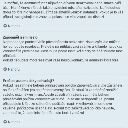
Je možné, že administrátor z nějakého důvodu deaktivoval nebo smazal váš
účet. Na některých fórech také pravidelně odstraňují uživatele, kteří dlouhou
dobu do fóra nic nenapsali, čímž se zmenší velikost databáze. Pokud je to váš
případ, zaregistrujte se znovu a pokuste se více zapojit do diskuzí.
Nahoru
Zapomněl jsem heslo!
Nepropadejte panice! Vaše původní heslo nelze sice získat zpět, ale můžete
ho jednoduše resetovat. Přejděte na přihlašovací stránku a klikněte na odkaz
Zapomněl/a jsem heslo
. Postupujte podle instrukcí a brzy se opět budete moci
přihlásit.
Pokud nebudete moci resetovat vaše heslo, kontaktujte administrátora fóra.
Nahoru
Proč se automaticky odhlašuji?
Pokud nezatrhnete během přihlašování políčko
Zapamatovat si mě
zůstanete
na fóru přihlášen jen po přednastavený čas. To slouží k zabránění zneužití
vašeho účtu někým jiným. Abyste zůstali přihlášeni, zatrhněte během
přihlašování políčko
Zapamatovat si mě
. To se ale nedoporučuje, pokud
přistupujete k fóru ze sdíleného počítače, např. v knihovně, internetové
kavárně, počítačové učebně atd. Pokud toto zaškrtávací políčko nevidíte,
znamená to, že administrátor fóra tuto funkci zakázal.
Nahoru