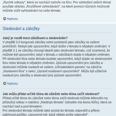
„Rychlé odkazy“, která se nachází nahoře na fóru. Pro vyhledání vašich témat
použijte stránku „Rozšířené vyhledávání“, na které pomocí různých možnosti
můžete zúžit vyhledávání na vaše témata.
Nahoru
Sledování a záložky
Jaký je rozdíl mezi záložkami a sledováním?
V phpBB 3.0 fungovali záložky velmi podobně jako záložky ve vašem
prohlížeči. Nebyli jste upozorněni, když došlo v tématu k nějakým změnám. V
phpBB 3.1 se záložky chovají stejně jako sledování tématu, což znamená, že
můžete být upozorněni, když v tématu v záložkách dojde k nějakým změnám.
Při sledování fóra nebo tématu budete upozorněni, když dojde ve sledovaném
fóru nebo tématu k nějakým změnám. Způsob upozornění pro záložky a
sledování můžete nastavit ve vašem „Uživatelském panelu“ na záložce
„Nastavení fóra“ v sekci „Upravit nastavení upozornění“. Může být užitečné
nastavit pro záložky a sledování jiný způsob upozornění.
Nahoru
Jak můžu přidat určité téma do záložek nebo téma začít sledovat?
Přidat určité téma do záložek nebo téma začít sledovat můžete kliknutím na
příslušný odkaz v nabídce „Nástroje tématu“ (obvykle má ikonu klíče), která se
nachází nad a pod tématem.
Pro sledování tématu můžete také poslat do tématu odpověď a přitom
zatrhnout políčko „Upozornit mě, když někdo pošle odpověď“.