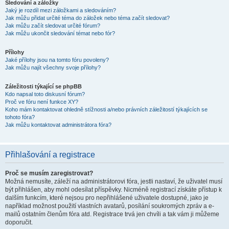
Sledování a záložky
Jaký je rozdíl mezi záložkami a sledováním?
Jak můžu přidat určité téma do záložek nebo téma začít sledovat?
Jak můžu začít sledovat určité fórum?
Jak můžu ukončit sledování témat nebo fór?
Přílohy
Jaké přílohy jsou na tomto fóru povoleny?
Jak můžu najít všechny svoje přílohy?
Záležitosti týkající se phpBB
Kdo napsal toto diskusní fórum?
Proč ve fóru není funkce XY?
Koho mám kontaktovat ohledně stížnosti a/nebo právních záležitostí týkajících se
tohoto fóra?
Jak můžu kontaktovat administrátora fóra?
Přihlašování a registrace
Proč se musím zaregistrovat?
Možná nemusíte, záleží na administrátorovi fóra, jestli nastaví, že uživatel musí
být přihlášen, aby mohl odesílat příspěvky. Nicméně registrací získáte přístup k
dalším funkcím, které nejsou pro nepřihlášené uživatele dostupné, jako je
například možnost použití vlastních avatarů, posílání soukromých zpráv a e-
mailů ostatním členům fóra atd. Registrace trvá jen chvíli a tak vám ji můžeme
doporučit.