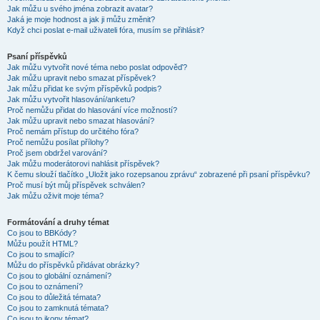
Jak můžu u svého jména zobrazit avatar?
Jaká je moje hodnost a jak ji můžu změnit?
Když chci poslat e-mail uživateli fóra, musím se přihlásit?
Psaní příspěvků
Jak můžu vytvořit nové téma nebo poslat odpověď?
Jak můžu upravit nebo smazat příspěvek?
Jak můžu přidat ke svým příspěvků podpis?
Jak můžu vytvořit hlasování/anketu?
Proč nemůžu přidat do hlasování více možností?
Jak můžu upravit nebo smazat hlasování?
Proč nemám přístup do určitého fóra?
Proč nemůžu posílat přílohy?
Proč jsem obdržel varování?
Jak můžu moderátorovi nahlásit příspěvek?
K čemu slouží tlačítko „Uložit jako rozepsanou zprávu“ zobrazené při psaní příspěvku?
Proč musí být můj příspěvek schválen?
Jak můžu oživit moje téma?
Formátování a druhy témat
Co jsou to BBKódy?
Můžu použít HTML?
Co jsou to smajlíci?
Můžu do příspěvků přidávat obrázky?
Co jsou to globální oznámení?
Co jsou to oznámení?
Co jsou to důležitá témata?
Co jsou to zamknutá témata?
Co jsou to ikony témat?