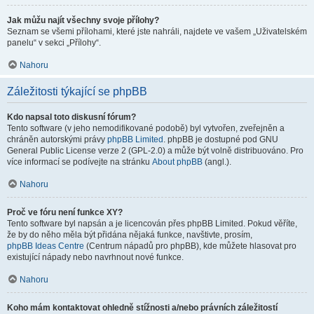
Jak můžu najít všechny svoje přílohy?
Seznam se všemi přílohami, které jste nahráli, najdete ve vašem „Uživatelském
panelu“ v sekci „Přílohy“.
Nahoru
Záležitosti týkající se phpBB
Kdo napsal toto diskusní fórum?
Tento software (v jeho nemodifikované podobě) byl vytvořen, zveřejněn a
chráněn autorskými právy
phpBB Limited
. phpBB je dostupné pod GNU
General Public License verze 2 (GPL-2.0) a může být volně distribuováno. Pro
více informací se podívejte na stránku
About phpBB
(angl.).
Nahoru
Proč ve fóru není funkce XY?
Tento software byl napsán a je licencován přes phpBB Limited. Pokud věříte,
že by do něho měla být přidána nějaká funkce, navštivte, prosím,
phpBB Ideas Centre
(Centrum nápadů pro phpBB), kde můžete hlasovat pro
existující nápady nebo navrhnout nové funkce.
Nahoru
Koho mám kontaktovat ohledně stížnosti a/nebo právních záležitostí