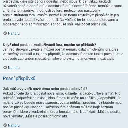
příspěvků, které jste do fóra odeslali, nebo slouží k identifikaci určitých
uživatelů např. moderátorů a administrátorů. Obecně řečeno, nemůžete sami
změnit znění žádných hodností ve fóru, protože jsou nastaveny
administrátorem fóra. Prosím, nezatěžujte fórum zbytečným přispíváním jen
proto, abyste dosáhli vyšší hodnosti. Na většině fór to nebude tolerováno a
moderátor nebo administrátor jednoduše sníží váš počet příspěvků.
Nahoru
Když chci poslat e-mail uživateli fóra, musím se přihlásit?
Jen registrovaní uživatelé můžou posílat e-maily ostatním členům fóra přes
vestavěný formulář a to jen v případě, že administrátor tuto funkci povolil. Je to
z důvodu zabránění zneužití emailového systému anonymními uživateli.
Nahoru
Psaní příspěvků
Jak můžu vytvořit nové téma nebo poslat odpověď?
Pokud chcete do fóra poslat nové téma, klikněte na tlačítko „Nové téma“. Pro
odeslání odpovědi do existujícího tématu klikněte na tlačítko „Odpovědět“. Je
možné, že se budete muset zaregistrovat a přihlásit předtím, než budete moci
posílat příspěvky. Naspodu každého fóra a tématu můžete najít seznam
oprávnění, které v konkrétním fóru a tématu máte. Například: „Můžete posílat
nová témata“, „Můžete posílat přílohy“ atd.
Nahoru