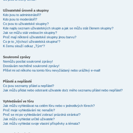
Uživatelské úrovně a skupiny
Kdo jsou to administrátoři?
Kdo jsou to moderátoři?
Co jsou to uživatelské skupiny?
Kde najdu seznam uživatelských skupin a jak se můžu stát členem skupiny?
Jak se můžu stát vedoucím skupiny?
Proč mají některé uživatelské skupiny jinou barvu?
Co je to „Výchozí uživatelská skupina“?
K čemu slouží odkaz „Tým“?
Soukromé zprávy
Nemůžu posílat soukromé zprávy!
Dostávám nechtěné soukromé zprávy!
Přišel mi od někoho na tomto fóru nevyžádaný nebo urážlivý e-mail!
Přátelé a nepřátelé
Co jsou seznamy přátel a nepřátel?
Jak můžu přidat nebo odstranit uživatele do/z mého seznamu přátel nebo nepřátel?
Vyhledávání ve fóru
Jak můžu vyhledávat na celém fóru nebo v jednotlivých fórech?
Proč moje vyhledávání nic nenašlo?
Proč se mi po vyhledávání zobrazí prázdná stránka!?
Jak můžu vyhledat určité uživatele?
Jak můžu vyhledat svoje vlastní příspěvky a témata?