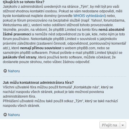
týkajících se tohoto fóra?
Jakýkoliv z administrátorů uvedených na stránce „Tým“, by měl být pro vaši
stížnost vhodnou kontaktní osobou. Pokud se vám nedostane odpovědi, měli
byste kontaktovat majitele domény (proveďte
WHOIS vyhledávání
) nebo,
pokud je fórum provozováno na bezplatné službě (např. Yahoo!, forumzdarma,
Webzdarma atd.), vedení nebo oddělení stížností tohoto provozovatele.
Vezměte, prosím, na vědomí, že phpBB Limited na tomto fóru
nemá absolutně
žádné pravomoci
a nemůže nést odpovědnost za to jak, kde, nebo kým je toto
fórum používáno. Nekontaktujte phpBB Limited v souvislosti s jakýmikoliv
právními záležitostmi (zastavení činnosti, odpovědnost, pomlouvačný komentář
atd.), které
nemají přímou souvislost
s webem phpBB.com, nebo se
samotným phpBB softwarem. Pokud pošlete e-mail phpBB Limited týkající se
jakákoliv třetí strany
, která používá tento software, můžete očekávat, že
dostanete pouze strohou, nebo vůbec žádnou odpověď.
Nahoru
Jak můžu kontaktovat administrátora fóra?
Všichni uživatelé fóra můžou použít formulář „Kontaktujte nás“, který se
nachází naspodu všech stránek, pokud je tato možnost povolena
administrátorem fóra.
Přihlášení uživatelé můžou také použít odkaz „Tým“, který se také nachází
naspodu všech stránek.
Nahoru
Přejít na