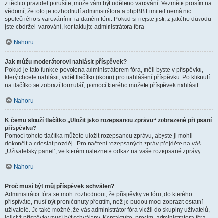
z těchto pravidel porušíte, může vám být uděleno varování. Vezměte prosím na
vědomí, že toto je rozhodnutí administrátora a phpBB Limited nemá nic
společného s varováními na daném fóru. Pokud si nejste jisti, z jakého důvodu
jste obdrželi varování, kontaktujte administrátora fóra.
Nahoru
Jak můžu moderátorovi nahlásit příspěvek?
Pokud je tato funkce povolena administrátorem fóra, měli byste v příspěvku,
který chcete nahlásit, vidět tlačítko (ikonu) pro nahlášení příspěvku. Po kliknutí
na tlačítko se zobrazí formulář, pomocí kterého můžete příspěvek nahlásit.
Nahoru
K čemu slouží tlačítko „Uložit jako rozepsanou zprávu“ zobrazené při psaní
příspěvku?
Pomocí tohoto tlačítka můžete uložit rozepsanou zprávu, abyste ji mohli
dokončit a odeslat později. Pro načtení rozepsaných zpráv přejděte na váš
„Uživatelský panel“, ve kterém naleznete odkaz na vaše rozepsané zprávy.
Nahoru
Proč musí být můj příspěvek schválen?
Administrátor fóra se mohl rozhodnout, že příspěvky ve fóru, do kterého
přispíváte, musí být prohlédnuty předtím, než je budou moci zobrazit ostatní
uživatelé. Je také možné, že vás administrátor fóra vložil do skupiny uživatelů,
jejichž příspěvky musí být schváleny. Kontaktujte, prosím, administrátora fóra