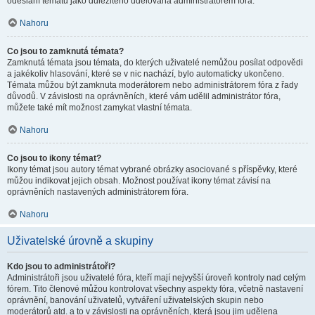
odeslání tématu jako důležitého udělována administrátorem fóra.
Nahoru
Co jsou to zamknutá témata?
Zamknutá témata jsou témata, do kterých uživatelé nemůžou posílat odpovědi
a jakékoliv hlasování, které se v nic nachází, bylo automaticky ukončeno.
Témata můžou být zamknuta moderátorem nebo administrátorem fóra z řady
důvodů. V závislosti na oprávněních, které vám udělil administrátor fóra,
můžete také mít možnost zamykat vlastní témata.
Nahoru
Co jsou to ikony témat?
Ikony témat jsou autory témat vybrané obrázky asociované s příspěvky, které
můžou indikovat jejich obsah. Možnost používat ikony témat závisí na
oprávněních nastavených administrátorem fóra.
Nahoru
Uživatelské úrovně a skupiny
Kdo jsou to administrátoři?
Administrátoři jsou uživatelé fóra, kteří mají nejvyšší úroveň kontroly nad celým
fórem. Tito členové můžou kontrolovat všechny aspekty fóra, včetně nastavení
oprávnění, banování uživatelů, vytváření uživatelských skupin nebo
moderátorů atd. a to v závislosti na oprávněních, která jsou jim udělena