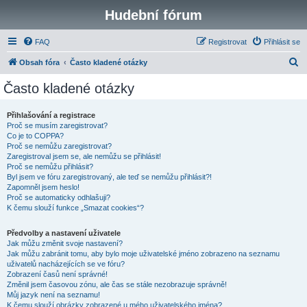
Hudební fórum
FAQ
Registrovat
Přihlásit se
H
Obsah fóra
Často kladené otázky
l
Často kladené otázky
e
d
Přihlašování a registrace
Proč se musím zaregistrovat?
a
Co je to COPPA?
t
Proč se nemůžu zaregistrovat?
Zaregistroval jsem se, ale nemůžu se přihlásit!
Proč se nemůžu přihlásit?
Byl jsem ve fóru zaregistrovaný, ale teď se nemůžu přihlásit?!
Zapomněl jsem heslo!
Proč se automaticky odhlašuji?
K čemu slouží funkce „Smazat cookies“?
Předvolby a nastavení uživatele
Jak můžu změnit svoje nastavení?
Jak můžu zabránit tomu, aby bylo moje uživatelské jméno zobrazeno na seznamu
uživatelů nacházejících se ve fóru?
Zobrazení časů není správné!
Změnil jsem časovou zónu, ale čas se stále nezobrazuje správně!
Můj jazyk není na seznamu!
K čemu slouží obrázky zobrazené u mého uživatelského jména?