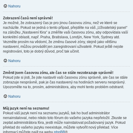
Nahoru
Zobrazení časů není správné!
Je možné, že zobrazený čas je pro jinou časovou zónu, než ve které se
nacházíte. Pokud se jedná o tento případ, přejděte na váš „Uživatelský panel“
na záložku „Nastavení fóra“ a změňte vaši časovou zónu, aby odpovídala vaší
konkrétní oblasti, např. Praha, Bratislava, Londýn, New York, Sydney atd.
Vezměte prosím na vědomí, že změnu časové zóny, stejně jako většinu
nastavení, můžou provádět jen zaregistrovaní uživatelé. Pokud ještě nejste
registrováni, toto je dobrý důvod, proč tak učinit.
Nahoru
Změnil jsem časovou zónu, ale čas se stále nezobrazuje správně!
Pokud jste si jisti, že jste nastavili vaši časovou zónu správně, ale čas se stále
zobrazuje nesprávně, pak je čas nastavený na hodinách serveru nesprávný.
Upozorněte na to, prosím, administrátora, aby mohl tento problém odstranit.
Nahoru
Můj jazyk není na seznamu!
Pokud váš jazyk není na seznamu jazyků, tak ho buď administrátor
nenainstaloval, nebo nikdo toto fórum do vašeho jazyka nepřeložil. Zkuste se
zeptat administrátora fóra, jestli může nainstalovat požadovaný jazyk. Pokud
překlad do vašeho jazyku neexistuje, můžete vytvořit nový překlad. Více
informací můžete najít na webu
phpBB
®.