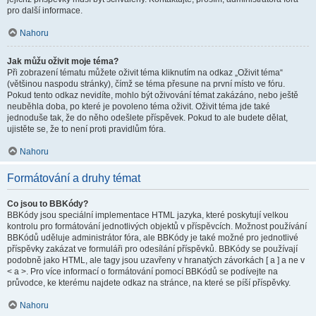
pro další informace.
Nahoru
Jak můžu oživit moje téma?
Při zobrazení tématu můžete oživit téma kliknutím na odkaz „Oživit téma“
(většinou naspodu stránky), čímž se téma přesune na první místo ve fóru.
Pokud tento odkaz nevidíte, mohlo být oživování témat zakázáno, nebo ještě
neuběhla doba, po které je povoleno téma oživit. Oživit téma jde také
jednoduše tak, že do něho odešlete příspěvek. Pokud to ale budete dělat,
ujistěte se, že to není proti pravidlům fóra.
Nahoru
Formátování a druhy témat
Co jsou to BBKódy?
BBKódy jsou speciální implementace HTML jazyka, které poskytují velkou
kontrolu pro formátování jednotlivých objektů v příspěvcích. Možnost používání
BBKódů uděluje administrátor fóra, ale BBKódy je také možné pro jednotlivé
příspěvky zakázat ve formuláři pro odesílání příspěvků. BBKódy se používají
podobně jako HTML, ale tagy jsou uzavřeny v hranatých závorkách [ a ] a ne v
< a >. Pro více informací o formátování pomocí BBKódů se podívejte na
průvodce, ke kterému najdete odkaz na stránce, na které se píší příspěvky.
Nahoru