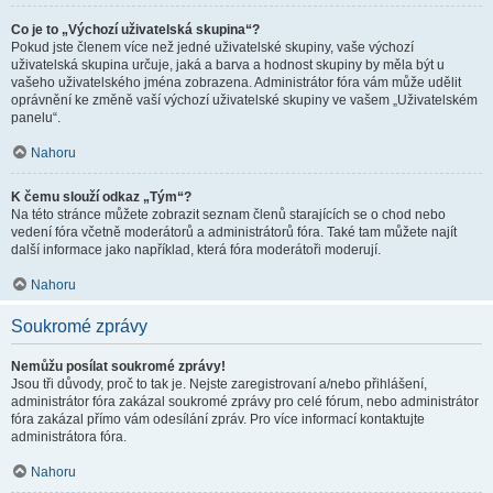
Co je to „Výchozí uživatelská skupina“?
Pokud jste členem více než jedné uživatelské skupiny, vaše výchozí
uživatelská skupina určuje, jaká a barva a hodnost skupiny by měla být u
vašeho uživatelského jména zobrazena. Administrátor fóra vám může udělit
oprávnění ke změně vaší výchozí uživatelské skupiny ve vašem „Uživatelském
panelu“.
Nahoru
K čemu slouží odkaz „Tým“?
Na této stránce můžete zobrazit seznam členů starajících se o chod nebo
vedení fóra včetně moderátorů a administrátorů fóra. Také tam můžete najít
další informace jako například, která fóra moderátoři moderují.
Nahoru
Soukromé zprávy
Nemůžu posílat soukromé zprávy!
Jsou tři důvody, proč to tak je. Nejste zaregistrovaní a/nebo přihlášení,
administrátor fóra zakázal soukromé zprávy pro celé fórum, nebo administrátor
fóra zakázal přímo vám odesílání zpráv. Pro více informací kontaktujte
administrátora fóra.
Nahoru