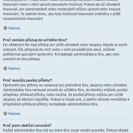
hlasování nebo v něm upravit jakoukoliv možnost. Pokud ale již uživatelé
hlasovali, jen administrátoři nebo moderátoři můžou upravit nebo smazat
hlasování. To zabrání tomu, aby byly možnosti hlasování změněny v ještě
neukončeném hlasování.
Nahoru
Proč nemám přístup do určitého fóra?
Do některých fór mají přístup jen určití uživatelé nebo skupiny. Abyste je mohli
zobrazit, číst, přispívat do nich nebo v nich provádět jiné akce, můžete
potřebovat speciální oprávnění. Kontaktujte administrátora fóra, aby vám
umožnil do fóra přístup.
Nahoru
Proč nemůžu posílat přílohy?
Oprávnění pro přílohy se nastavují pro jednotlivá fóra, skupiny nebo uživatele.
Administrátor fóra nemusel povolit do určitého fóra, do kterého můžete posílat
příspěvky, přidávat přílohy, nebo možná, že posílat přílohy můžou jen určité
skupiny, do kterých nepatříte. Pokud si nejste jisti, z jakého důvodu nemůžete k
příspěvkům přidávat přílohy, kontaktujte administrátora fóra.
Nahoru
Proč jsem obdržel varování?
Každý administrátor fóra má na svém fóru svoje vlastní pravidla. Pokud nějaké