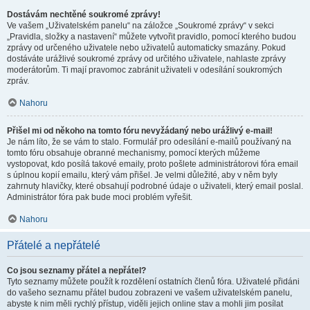
Dostávám nechtěné soukromé zprávy!
Ve vašem „Uživatelském panelu“ na záložce „Soukromé zprávy“ v sekci
„Pravidla, složky a nastavení“ můžete vytvořit pravidlo, pomocí kterého budou
zprávy od určeného uživatele nebo uživatelů automaticky smazány. Pokud
dostáváte urážlivé soukromé zprávy od určitého uživatele, nahlaste zprávy
moderátorům. Ti mají pravomoc zabránit uživateli v odesílání soukromých
zpráv.
Nahoru
Přišel mi od někoho na tomto fóru nevyžádaný nebo urážlivý e-mail!
Je nám líto, že se vám to stalo. Formulář pro odesílání e-mailů používaný na
tomto fóru obsahuje obranné mechanismy, pomocí kterých můžeme
vystopovat, kdo posílá takové emaily, proto pošlete administrátorovi fóra email
s úplnou kopií emailu, který vám přišel. Je velmi důležité, aby v něm byly
zahrnuty hlavičky, které obsahují podrobné údaje o uživateli, který email poslal.
Administrátor fóra pak bude moci problém vyřešit.
Nahoru
Přátelé a nepřátelé
Co jsou seznamy přátel a nepřátel?
Tyto seznamy můžete použít k rozdělení ostatních členů fóra. Uživatelé přidáni
do vašeho seznamu přátel budou zobrazeni ve vašem uživatelském panelu,
abyste k nim měli rychlý přístup, viděli jejich online stav a mohli jim posílat