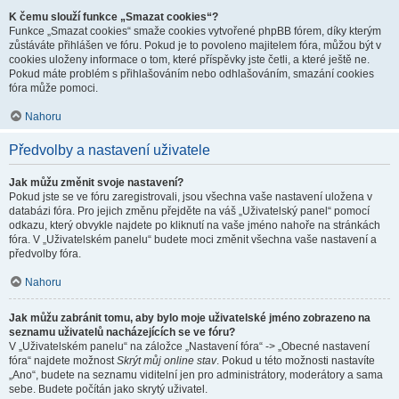
K čemu slouží funkce „Smazat cookies“?
Funkce „Smazat cookies“ smaže cookies vytvořené phpBB fórem, díky kterým
zůstáváte přihlášen ve fóru. Pokud je to povoleno majitelem fóra, můžou být v
cookies uloženy informace o tom, které příspěvky jste četli, a které ještě ne.
Pokud máte problém s přihlašováním nebo odhlašováním, smazání cookies
fóra může pomoci.
Nahoru
Předvolby a nastavení uživatele
Jak můžu změnit svoje nastavení?
Pokud jste se ve fóru zaregistrovali, jsou všechna vaše nastavení uložena v
databázi fóra. Pro jejich změnu přejděte na váš „Uživatelský panel“ pomocí
odkazu, který obvykle najdete po kliknutí na vaše jméno nahoře na stránkách
fóra. V „Uživatelském panelu“ budete moci změnit všechna vaše nastavení a
předvolby fóra.
Nahoru
Jak můžu zabránit tomu, aby bylo moje uživatelské jméno zobrazeno na
seznamu uživatelů nacházejících se ve fóru?
V „Uživatelském panelu“ na záložce „Nastavení fóra“ -> „Obecné nastavení
fóra“ najdete možnost
Skrýt můj online stav
. Pokud u této možnosti nastavíte
„Ano“, budete na seznamu viditelní jen pro administrátory, moderátory a sama
sebe. Budete počítán jako skrytý uživatel.