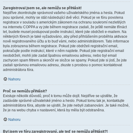
Zaregistroval jsem se, ale nemůžu se přihlásit!
Nejdříve zkontrolujte správnost vašeho uživatelského jména a hesla. Pokud
jsou správné, mohly se stát následující dvě věci. Pokud je ve fóru povolena
registrace v souladu s americkým zákonem na ochranu soukromí nezletilých
na internetu COPPA a vy jste během registrace zadali, že ještě nemáte třináct
let, budete muset postupovat podle instrukcí, které jste obdrželi e-mailem. Na
některých fórech je také vyžadováno, aby před přihlášením proběhla aktivace
nově registrovaného účtu a to buď vámi, nebo administrátorem. Tato informace
byla zobrazena během registrace. Pokud jste obdrželi registrační email,
pokračujte podle instrukcí, které v něm najdete. Pokud jste registrační email
neobdrželi, mohli jste zadat špatnou emailovou adresu, nebo byl email
zachycen spam filtrem a skončil ve složce se spamy. Pokud jste si jistí, že jste
zadali správnou emailovou adresu, zkuste s prosbou o pomoc kontaktovat
administrátora fóra.
Nahoru
Proč se nemůžu přihlásit?
Existuje několik důvodů, proč k tomu může dojít. Nejdříve se ujistěte, že
zadáváte správné uživatelské jméno a heslo. Pokud tomu tak je, kontaktujte
administrátora fóra, abyste se ujistili, že jste nebyli zabanováni. Je také možné,
že je na webu chyba v nastavení, která by měla být odstraněna.
Nahoru
Byl jsem ve fóru zaregistrovaný, ale teď se nemůžu přihlásit?!