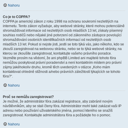
Nahoru
Co je to COPPA?
COPPA je americký zákon z roku 1998 na ochranu soukromí nezletilých na
internetu. Tento zákon vyžaduje, aby webové stránky, které mohou potenciálně
shromažďovat informace od nezletilých osob mladších 13 let, získaly písemný
souhlas rodičů nebo nějaké jiné potvrzení od zákonného zástupce povolující
shromažďování osobních identifikačních informací od nezletilých osob
mladších 13 let. Pokud si nejste jisti, jestli se toto týká vás, jako někoho, kdo se
zkouší zaregistrovat na webovou stránku, nebo se to týká webové stránky, na
kterou se zkoušíte zaregistrovat, kontaktujte vašeho právního poradce.
Vezměte prosím na vědomí, že ani phpBB Limited ani majitelé tohoto fóra
nemůžou poskytovat právní poradenství a není kontaktním místem pro právní
zájmy jakéhokoliv druhu, kromě těch uvedených v otázce „Koho mám
kontaktovat ohledně stížnosti a/nebo právních záležitostí týkajících se tohoto
fóra?“.
Nahoru
Proč se nemůžu zaregistrovat?
Je možné, že administrátor fóra zakázal registrace, aby zabránil novým
návštěvníkům, aby se stali členy fóra. Administrátor mohl také zakázat vaši IP
adresu nebo používání uživatelského jména, pomocí kterého se snažíš
zaregistrovat. Kontaktujte administrátora fóra a požádejte ho o pomoc.
Nahoru