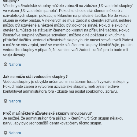
skupiny?
Všechny uživatelské skupiny můžete zobrazit na záložce „Uživatelské skupiny“
ve vašem „Uživatelském panelu“. Pokud se chcete stát členem některé z
uživatelských skupin, pokračujte kliknutím na příslušné tlačítko. Ne do všech
skupin je volný přístup. V některých se musí žádost o členství schválit, některé
můžou být uzavřené a některé můžou být dokonce skryté. Pokud je skupiny
otevřená, můžete se stát jejím členem po kliknutí na příslušné tlačítko. Pokud
členství ve skupině vyžaduje schválení, můžete o ně požádat kliknutím na
příslušné tlačítko. Vedoucí uživatelské skupiny bude muset schválit vaši žádost
a může se vás zeptat, proč se chcete stát členem skupiny. Neobtěžujte, prosím,
vedoucího skupiny v případě, že zamítne vaši žádost - určitě pro to bude mít
svoje důvody.
Nahoru
Jak se můžu stát vedoucím skupiny?
Vedoucí skupiny je obvykle určen administrátorem fóra při vytváření skupiny.
Pokud máte zájem o vytvoření uživatelské skupiny, měli byste nejdříve
kontaktovat administrátora fóra - zkuste mu poslat soukromou zprávu.
Nahoru
Proč mají některé uživatelské skupiny jinou barvu?
Je možné, že administrátor fóra přiřadil k členům určitých skupin nějakou
barvu, aby bylo jednodušší identifikovat členy těchto skupin.
Nahoru