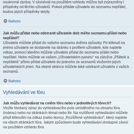
soukromé zprávy. V závislosti na použitém vzhledu můžou být zvýrazněny i
příspěvky od těchto uživatelů. Pokud přidáte uživatele do seznamu nepřátel,
budou jejich příspěvky skryty.
Nahoru
Jak můžu přidat nebo odstranit uživatele do/z mého seznamu přátel nebo
nepřátel?
Uživatele můžete přidat do vašeho seznamu dvěma způsoby. Po kliknutí na
jméno uživatele se dostanete na stránku s profilem uživatele, kde najdete
odkaz, pomocí kterého můžete uživatele přidat do seznamu přátel nebo
nepřátel. Nebo můžete ve vašem „Uživatelském panelu“ na záložce „Přátelé a
nepřátelé“ přímo přidat uživatele do jednoho ze seznamů vložením jejich
uživatelských jmen. Na stejné stránce můžete také odstranit uživatele z vašich
seznamů.
Nahoru
Vyhledávání ve fóru
Jak můžu vyhledávat na celém fóru nebo v jednotlivých fórech?
Vložte hledaný výraz do vyhledávacího pole umístěného na obsahu fóra
(indexu) nebo na stránkách témat nebo fór. Na rozšířené vyhledávání můžete
přejít kliknutím na odkaz (nebo ikonu) „Rozšířené vyhledávání“, který najdete
na všech stránkách fóra. Jakým způsobem bude vyhledávání dostupné závisí
na použitém vzhledu fóra.