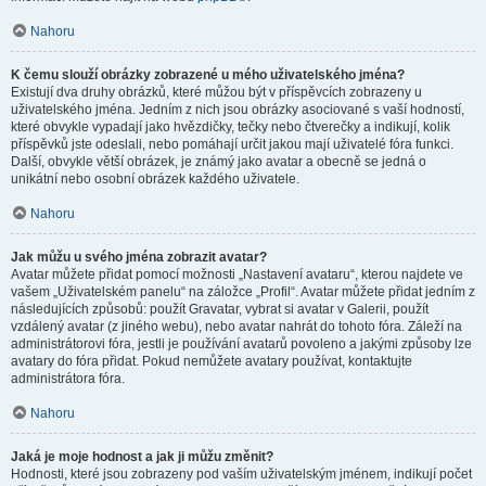
Nahoru
K čemu slouží obrázky zobrazené u mého uživatelského jména?
Existují dva druhy obrázků, které můžou být v příspěvcích zobrazeny u
uživatelského jména. Jedním z nich jsou obrázky asociované s vaší hodností,
které obvykle vypadají jako hvězdičky, tečky nebo čtverečky a indikují, kolik
příspěvků jste odeslali, nebo pomáhají určit jakou mají uživatelé fóra funkci.
Další, obvykle větší obrázek, je známý jako avatar a obecně se jedná o
unikátní nebo osobní obrázek každého uživatele.
Nahoru
Jak můžu u svého jména zobrazit avatar?
Avatar můžete přidat pomocí možnosti „Nastavení avataru“, kterou najdete ve
vašem „Uživatelském panelu“ na záložce „Profil“. Avatar můžete přidat jedním z
následujících způsobů: použít Gravatar, vybrat si avatar v Galerii, použít
vzdálený avatar (z jiného webu), nebo avatar nahrát do tohoto fóra. Záleží na
administrátorovi fóra, jestli je používání avatarů povoleno a jakými způsoby lze
avatary do fóra přidat. Pokud nemůžete avatary používat, kontaktujte
administrátora fóra.
Nahoru
Jaká je moje hodnost a jak ji můžu změnit?
Hodnosti, které jsou zobrazeny pod vaším uživatelským jménem, indikují počet