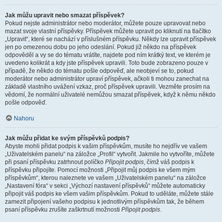
Jak můžu upravit nebo smazat příspěvek?
Pokud nejste administrátor nebo moderátor, můžete pouze upravovat nebo
mazat svoje vlastní příspěvky. Příspěvek můžete upravit po kliknutí na tlačítko
„Upravit“, které se nachází v příslušném příspěvku. Někdy lze upravit příspěvek
jen po omezenou dobu po jeho odeslání. Pokud již někdo na příspěvek
odpověděl a vy se do tématu vrátíte, najdete pod ním krátký text, ve kterém je
uvedeno kolikrát a kdy jste příspěvek upravili. Toto bude zobrazeno pouze v
případě, že někdo do tématu pošle odpověď, ale neobjeví se to, pokud
moderátor nebo administrátor upraví příspěvek, ačkoli ti mohou zanechat na
základě vlastního uvážení vzkaz, proč příspěvek upravili. Vezměte prosím na
vědomí, že normální uživatelé nemůžou smazat příspěvek, když k němu někdo
pošle odpověď.
Nahoru
Jak můžu přidat ke svým příspěvků podpis?
Abyste mohli přidat podpis k vašim příspěvkům, musíte ho nejdřív ve vašem
„Uživatelském panelu“ na záložce „Profil“ vytvořit. Jakmile ho vytvoříte, můžete
při psaní příspěvku zatrhnout políčko
Připojit podpis
, čímž váš podpis k
příspěvku připojíte. Pomocí možnosti „Připojit můj podpis ke všem mým
příspěvkům“, kterou naleznete ve vašem „Uživatelském panelu“ na záložce
„Nastavení fóra“ v sekci „Výchozí nastavení příspěvků“ můžete automaticky
připojit váš podpis ke všem vašim příspěvkům. Pokud to uděláte, můžete stále
zamezit připojení vašeho podpisu k jednotlivým příspěvkům tak, že během
psaní příspěvku zrušíte zaškrtnutí možnosti
Připojit podpis
.