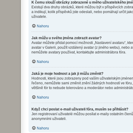
K čemu slouží obrázky zobrazené u mého uživatelského jm
Existují dva druhy obrázků, které můžou být v příspěvcích zobr
a indikují, kolik příspěvků jste odeslali, nebo pomáhají určit 
uživatele.
Nahoru
Jak můžu u svého jména zobrazit avatar?
Avatar můžete přidat pomocí možnosti „Nastavení avataru“, kter
avatar v Galerii, použít vzdálený avatar (z jiného webu), nebo a
nemůžete avatary používat, kontaktujte administrátora fóra.
Nahoru
Jaká je moje hodnost a jak ji můžu změnit?
Hodnosti, které jsou zobrazeny pod vaším uživatelským jménem, i
řečeno, nemůžete sami změnit znění žádných hodností ve fóru, 
většině fór to nebude tolerováno a moderátor nebo administrát
Nahoru
Když chci poslat e-mail uživateli fóra, musím se přihlásit?
Jen registrovaní uživatelé můžou posílat e-maily ostatním členů
anonymními uživateli.
Nahoru