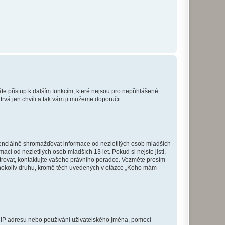
káte přístup k dalším funkcím, které nejsou pro nepřihlášené
trvá jen chvíli a tak vám ji můžeme doporučit.
enciálně shromažďovat informace od nezletilých osob mladších
í od nezletilých osob mladších 13 let. Pokud si nejste jisti,
istrovat, kontaktujte vašeho právního poradce. Vezměte prosím
kéhokoliv druhu, kromě těch uvedených v otázce „Koho mám
ši IP adresu nebo používání uživatelského jména, pomocí