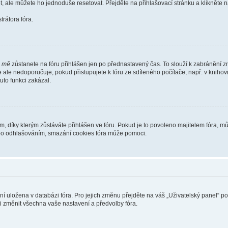
t, ale můžete ho jednoduše resetovat. Přejděte na přihlašovací stránku a klikněte
rátora fóra.
i mě
zůstanete na fóru přihlášen jen po přednastavený čas. To slouží k zabránění zn
se ale nedoporučuje, pokud přistupujete k fóru ze sdíleného počítače, např. v kniho
tuto funkci zakázal.
díky kterým zůstáváte přihlášen ve fóru. Pokud je to povoleno majitelem fóra, můž
nebo odhlašováním, smazání cookies fóra může pomoci.
ení uložena v databázi fóra. Pro jejich změnu přejděte na váš „Uživatelský panel“ p
i změnit všechna vaše nastavení a předvolby fóra.