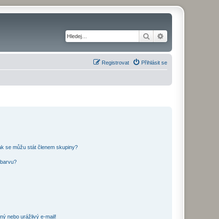
Hledat
Pokročilé hledání
Registrovat
Přihlásit se
ak se můžu stát členem skupiny?
 barvu?
ný nebo urážlivý e-mail!