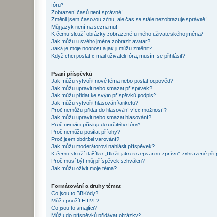
fóru?
Zobrazení časů není správné!
Změnil jsem časovou zónu, ale čas se stále nezobrazuje správně!
Můj jazyk není na seznamu!
K čemu slouží obrázky zobrazené u mého uživatelského jména?
Jak můžu u svého jména zobrazit avatar?
Jaká je moje hodnost a jak ji můžu změnit?
Když chci poslat e-mail uživateli fóra, musím se přihlásit?
Psaní příspěvků
Jak můžu vytvořit nové téma nebo poslat odpověď?
Jak můžu upravit nebo smazat příspěvek?
Jak můžu přidat ke svým příspěvků podpis?
Jak můžu vytvořit hlasování/anketu?
Proč nemůžu přidat do hlasování více možností?
Jak můžu upravit nebo smazat hlasování?
Proč nemám přístup do určitého fóra?
Proč nemůžu posílat přílohy?
Proč jsem obdržel varování?
Jak můžu moderátorovi nahlásit příspěvek?
K čemu slouží tlačítko „Uložit jako rozepsanou zprávu“ zobrazené při
Proč musí být můj příspěvek schválen?
Jak můžu oživit moje téma?
Formátování a druhy témat
Co jsou to BBKódy?
Můžu použít HTML?
Co jsou to smajlíci?
Můžu do příspěvků přidávat obrázky?