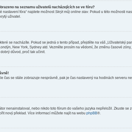
obrazeno na seznamu uživatelů nacházejících se ve fóru?
né nastavení fóra“ najdete možnost
Skrýt můj online stav
. Pokud u této možnosti nas
rytý uživatel.
teré se nacházíte. Pokud se jedná o tento případ, přejděte na váš „Uživatelský pa
a, Londýn, New York, Sydney atd. Vezměte prosím na vědomí, že změnu časové zóny, 
 dobrý důvod, proč tak učinit.
rávně!
ě, ale čas se stále zobrazuje nesprávně, pak je čas nastavený na hodinách serveru 
or nenainstaloval, nebo nikdo toto fórum do vašeho jazyka nepřeložil. Zkuste se ze
ořit nový překlad. Více informací můžete najít na webu
phpBB
®.