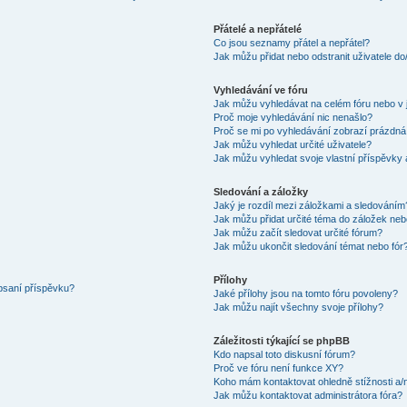
Přátelé a nepřátelé
Co jsou seznamy přátel a nepřátel?
Jak můžu přidat nebo odstranit uživatele d
Vyhledávání ve fóru
Jak můžu vyhledávat na celém fóru nebo v 
Proč moje vyhledávání nic nenašlo?
Proč se mi po vyhledávání zobrazí prázdná
Jak můžu vyhledat určité uživatele?
Jak můžu vyhledat svoje vlastní příspěvky
Sledování a záložky
Jaký je rozdíl mezi záložkami a sledováním
Jak můžu přidat určité téma do záložek neb
Jak můžu začít sledovat určité fórum?
Jak můžu ukončit sledování témat nebo fór
Přílohy
 psaní příspěvku?
Jaké přílohy jsou na tomto fóru povoleny?
Jak můžu najít všechny svoje přílohy?
Záležitosti týkající se phpBB
Kdo napsal toto diskusní fórum?
Proč ve fóru není funkce XY?
Koho mám kontaktovat ohledně stížnosti a/ne
Jak můžu kontaktovat administrátora fóra?