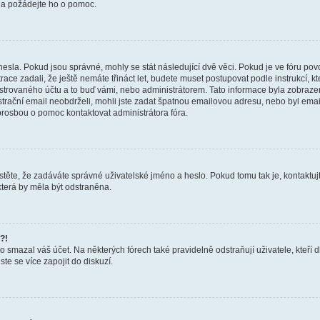
a a požádejte ho o pomoc.
hesla. Pokud jsou správné, mohly se stát následující dvě věci. Pokud je ve fóru 
ace zadali, že ještě nemáte třináct let, budete muset postupovat podle instrukcí, kt
trovaného účtu a to buď vámi, nebo administrátorem. Tato informace byla zobrazena
gistrační email neobdrželi, mohli jste zadat špatnou emailovou adresu, nebo byl em
s prosbou o pomoc kontaktovat administrátora fóra.
těte, že zadáváte správné uživatelské jméno a heslo. Pokud tomu tak je, kontaktujte a
terá by měla být odstraněna.
?!
smazal váš účet. Na některých fórech také pravidelně odstraňují uživatele, kteří d
te se více zapojit do diskuzí.