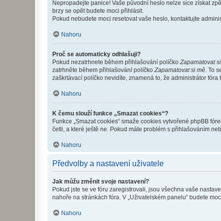
Nepropadejte panice! Vaše původní heslo nelze sice získat zpě
brzy se opět budete moci přihlásit.
Pokud nebudete moci resetovat vaše heslo, kontaktujte administ
Nahoru
Proč se automaticky odhlašuji?
Pokud nezatrhnete během přihlašování políčko
Zapamatovat s
zatrhněte během přihlašování políčko
Zapamatovat si mě
. To 
zaškrtávací políčko nevidíte, znamená to, že administrátor fóra 
Nahoru
K čemu slouží funkce „Smazat cookies“?
Funkce „Smazat cookies“ smaže cookies vytvořené phpBB fórem, 
četli, a které ještě ne. Pokud máte problém s přihlašováním 
Nahoru
Předvolby a nastavení uživatele
Jak můžu změnit svoje nastavení?
Pokud jste se ve fóru zaregistrovali, jsou všechna vaše nastav
nahoře na stránkách fóra. V „Uživatelském panelu“ budete moc
Nahoru