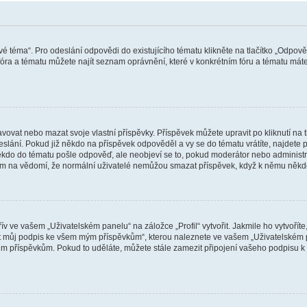
vé téma“. Pro odeslání odpovědi do existujícího tématu klikněte na tlačítko „Odpově
ra a tématu můžete najít seznam oprávnění, které v konkrétním fóru a tématu máte.
vat nebo mazat svoje vlastní příspěvky. Příspěvek můžete upravit po kliknutí na tla
ání. Pokud již někdo na příspěvek odpověděl a vy se do tématu vrátíte, najdete pod
ěkdo do tématu pošle odpověď, ale neobjeví se to, pokud moderátor nebo administr
osím na vědomí, že normální uživatelé nemůžou smazat příspěvek, když k němu něk
v ve vašem „Uživatelském panelu“ na záložce „Profil“ vytvořit. Jakmile ho vytvořít
jit můj podpis ke všem mým příspěvkům“, kterou naleznete ve vašem „Uživatelském p
im příspěvkům. Pokud to uděláte, můžete stále zamezit připojení vašeho podpisu k