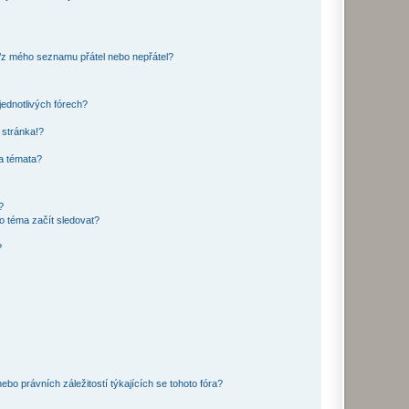
o/z mého seznamu přátel nebo nepřátel?
jednotlivých fórech?
 stránka!?
 a témata?
?
o téma začít sledovat?
?
bo právních záležitostí týkajících se tohoto fóra?