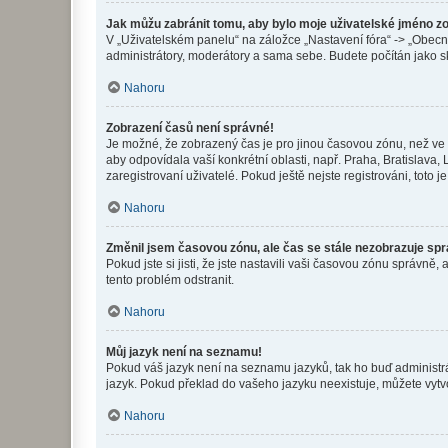
Jak můžu zabránit tomu, aby bylo moje uživatelské jméno z
V „Uživatelském panelu“ na záložce „Nastavení fóra“ -> „Obec
administrátory, moderátory a sama sebe. Budete počítán jako sk
Nahoru
Zobrazení časů není správné!
Je možné, že zobrazený čas je pro jinou časovou zónu, než ve k
aby odpovídala vaší konkrétní oblasti, např. Praha, Bratislav
zaregistrovaní uživatelé. Pokud ještě nejste registrováni, toto je
Nahoru
Změnil jsem časovou zónu, ale čas se stále nezobrazuje sp
Pokud jste si jisti, že jste nastavili vaši časovou zónu správn
tento problém odstranit.
Nahoru
Můj jazyk není na seznamu!
Pokud váš jazyk není na seznamu jazyků, tak ho buď administrát
jazyk. Pokud překlad do vašeho jazyku neexistuje, můžete vytv
Nahoru