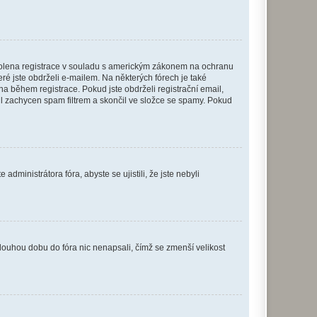
povolena registrace v souladu s americkým zákonem na ochranu
eré jste obdrželi e-mailem. Na některých fórech je také
 během registrace. Pokud jste obdrželi registrační email,
ail zachycen spam filtrem a skončil ve složce se spamy. Pokud
dministrátora fóra, abyste se ujistili, že jste nebyli
louhou dobu do fóra nic nenapsali, čímž se zmenší velikost