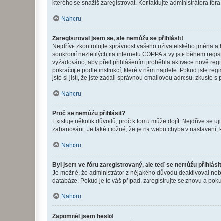
kterého se snažíš zaregistrovat. Kontaktujte administrátora fór
Nahoru
Zaregistroval jsem se, ale nemůžu se přihlásit!
Nejdříve zkontrolujte správnost vašeho uživatelského jména a 
soukromí nezletilých na internetu COPPA a vy jste během registr
vyžadováno, aby před přihlášením proběhla aktivace nově regis
pokračujte podle instrukcí, které v něm najdete. Pokud jste re
jste si jistí, že jste zadali správnou emailovou adresu, zkuste 
Nahoru
Proč se nemůžu přihlásit?
Existuje několik důvodů, proč k tomu může dojít. Nejdříve se ujis
zabanováni. Je také možné, že je na webu chyba v nastavení, k
Nahoru
Byl jsem ve fóru zaregistrovaný, ale teď se nemůžu přihlásit
Je možné, že administrátor z nějakého důvodu deaktivoval nebo 
databáze. Pokud je to váš případ, zaregistrujte se znovu a pokus
Nahoru
Zapomněl jsem heslo!