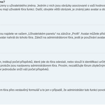
éna?
azeny u uživatelského jména. Jedním z nich jsou obrázky asociované s vaší hodnost
jakou mají uživatelé fóra funkci. Další, obvykle větší obrázek, je známý jako avatar
ou najdete ve vašem „Uživatelském panelu“ na záložce „Profil“. Avatar můžete přida
vatar nahrát do tohoto fóra. Záleží na administrátorovi fóra, jestli je používání ava
ndikují počet příspěvků, které jste do fóra odeslali, nebo slouží k identifikaci urč
protože jsou nastaveny administrátorem fóra. Prosím, nezatěžujte fórum zbytečným 
or jednoduše sníží váš počet příspěvků.
m fóra přes vestavěný formulář a to jen v případě, že administrátor tuto funkci pov