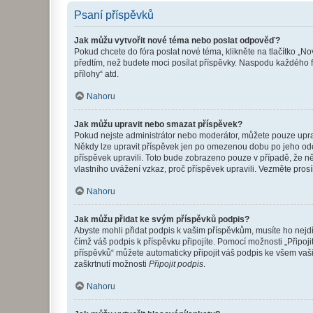
Psaní příspěvků
Jak můžu vytvořit nové téma nebo poslat odpověď?
Pokud chcete do fóra poslat nové téma, klikněte na tlačítko „No
předtím, než budete moci posílat příspěvky. Naspodu každého fó
přílohy“ atd.
Nahoru
Jak můžu upravit nebo smazat příspěvek?
Pokud nejste administrátor nebo moderátor, můžete pouze upravo
Někdy lze upravit příspěvek jen po omezenou dobu po jeho odesl
příspěvek upravili. Toto bude zobrazeno pouze v případě, že n
vlastního uvážení vzkaz, proč příspěvek upravili. Vezměte pr
Nahoru
Jak můžu přidat ke svým příspěvků podpis?
Abyste mohli přidat podpis k vašim příspěvkům, musíte ho nejdří
čímž váš podpis k příspěvku připojíte. Pomocí možnosti „Připo
příspěvků“ můžete automaticky připojit váš podpis ke všem vaš
zaškrtnutí možnosti
Připojit podpis
.
Nahoru