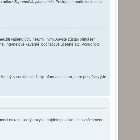
 na odkaz
Zapomněl/a jsem heslo
. Postupujte podle instrukcí a
eužití vašeho účtu někým jiným. Abyste zůstali přihlášeni,
vně, internetové kavárně, počítačové učebně atd. Pokud toto
ou být v cookies uloženy informace o tom, které příspěvky jste
omocí odkazu, který obvykle najdete po kliknutí na vaše jméno