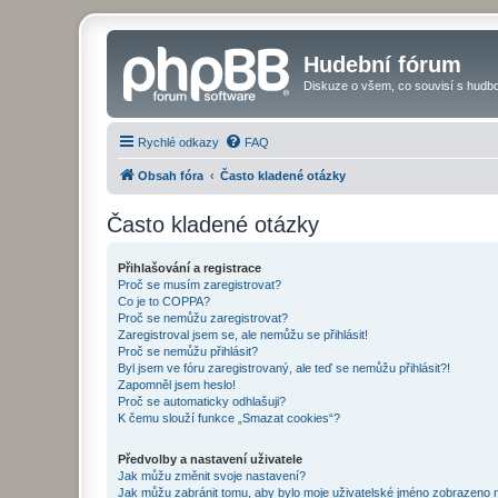
Hudební fórum
Diskuze o všem, co souvisí s hudbo
Rychlé odkazy
FAQ
Obsah fóra
Často kladené otázky
Často kladené otázky
Přihlašování a registrace
Proč se musím zaregistrovat?
Co je to COPPA?
Proč se nemůžu zaregistrovat?
Zaregistroval jsem se, ale nemůžu se přihlásit!
Proč se nemůžu přihlásit?
Byl jsem ve fóru zaregistrovaný, ale teď se nemůžu přihlásit?!
Zapomněl jsem heslo!
Proč se automaticky odhlašuji?
K čemu slouží funkce „Smazat cookies“?
Předvolby a nastavení uživatele
Jak můžu změnit svoje nastavení?
Jak můžu zabránit tomu, aby bylo moje uživatelské jméno zobrazeno 