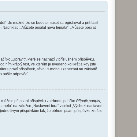
dět“. Je možné, že se budete muset zaregistrovat a přihlásit
 Například: „Můžete posílat nová témata“, „Můžete posílat
čítko „Upravit“, které se nachází v příslušném příspěvku.
 ním krátký text, ve kterém je uvedeno kolikrát a kdy jste
átor upraví příspěvek, ačkoli ti mohou zanechat na základě
do pošle odpověď.
e, můžete při psaní příspěvku zatrhnout políčko
Připojit podpis
,
anelu“ na záložce „Nastavení fóra“ v sekci „Výchozí nastavení
 jednotlivým příspěvkům tak, že během psaní příspěvku zrušíte