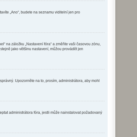
tavíte „Ano“, budete na seznamu viditelní jen pro
nel“ na záložku „Nastavení fóra“ a změňte vaši časovou zónu,
stejně jako většinu nastavení, můžou provádět jen
nesprávný. Upozorněte na to, prosím, administrátora, aby mohl
ptat administrátora fóra, jestli může nainstalovat požadovaný