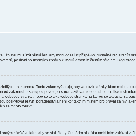
 že uživatel musí být přihlášen, aby mohl odesílat příspěvky. Nicméně registrací zís
 avatarů, posílání soukromých zpráv a e-mailů ostatním členům fóra atd. Registrace 
etilých na internetu. Tento zákon vyžaduje, aby webové stránky, které mohou pot
ní od zákonného zástupce povolující shromažďování osobních identifikačních informac
vat na webovou stránku, nebo se to týká webové stránky, na kterou se zkoušíte zareg
ůžou poskytovat právní poradenství a není kontaktním místem pro právní zájmy ja
ích se tohoto fóra?“.
il novým návštěvníkům, aby se stali členy fóra. Administrátor mohl také zakázat va