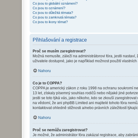
Co jsou to globální oznámení?
Co jsou to oznámení?
Co jsou to důležitá témata?
Co jsou to zamknutá témata?
Co jsou to ikony témat?
Přihlašování a registrace
Proč se musím zaregistrovat?
Možná nemusíte, záleží na administrátorovi fóra, jestli nastaví,
uživatele dostupné, jako je například možnost použití vlastních
Nahoru
Co je to COPPA?
COPPA je americký zákon z roku 1998 na ochranu soukromí nezl
13 let, získaly písemný souhlas rodičů nebo nějaké jiné potvrze
jestli se toto týká vás, jako někoho, kdo se zkouší zaregistro
na vědomí, že ani phpBB Limited ani majitelé tohoto fóra nem
kontaktovat ohledně stížnosti a/nebo právních záležitostí týkajíc
Nahoru
Proč se nemůžu zaregistrovat?
Je možné, že administrátor fóra zakázal registrace, aby zabrán