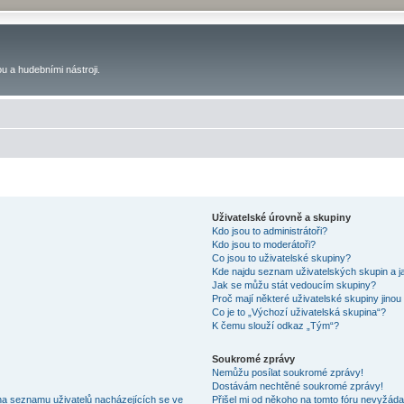
u a hudebními nástroji.
Uživatelské úrovně a skupiny
Kdo jsou to administrátoři?
Kdo jsou to moderátoři?
Co jsou to uživatelské skupiny?
Kde najdu seznam uživatelských skupin a j
Jak se můžu stát vedoucím skupiny?
Proč mají některé uživatelské skupiny jinou
Co je to „Výchozí uživatelská skupina“?
K čemu slouží odkaz „Tým“?
Soukromé zprávy
Nemůžu posílat soukromé zprávy!
Dostávám nechtěné soukromé zprávy!
na seznamu uživatelů nacházejících se ve
Přišel mi od někoho na tomto fóru nevyžáda