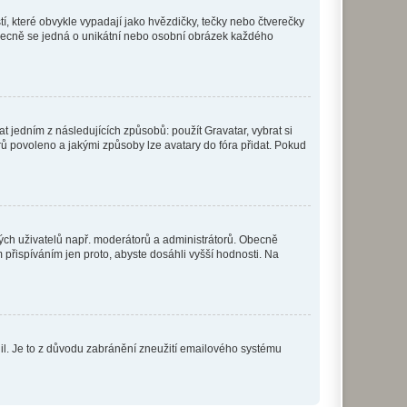
í, které obvykle vypadají jako hvězdičky, tečky nebo čtverečky
 a obecně se jedná o unikátní nebo osobní obrázek každého
t jedním z následujících způsobů: použít Gravatar, vybrat si
tarů povoleno a jakými způsoby lze avatary do fóra přidat. Pokud
itých uživatelů např. moderátorů a administrátorů. Obecně
přispíváním jen proto, abyste dosáhli vyšší hodnosti. Na
olil. Je to z důvodu zabránění zneužití emailového systému