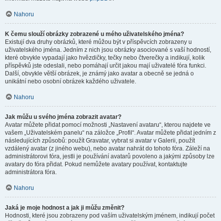
Nahoru
K čemu slouží obrázky zobrazené u mého uživatelského jména?
Existují dva druhy obrázků, které můžou být v příspěvcích zobrazeny u
uživatelského jména. Jedním z nich jsou obrázky asociované s vaší hodností,
které obvykle vypadají jako hvězdičky, tečky nebo čtverečky a indikují, kolik
příspěvků jste odeslali, nebo pomáhají určit jakou mají uživatelé fóra funkci.
Další, obvykle větší obrázek, je známý jako avatar a obecně se jedná o
unikátní nebo osobní obrázek každého uživatele.
Nahoru
Jak můžu u svého jména zobrazit avatar?
Avatar můžete přidat pomocí možnosti „Nastavení avataru“, kterou najdete ve
vašem „Uživatelském panelu“ na záložce „Profil“. Avatar můžete přidat jedním z
následujících způsobů: použít Gravatar, vybrat si avatar v Galerii, použít
vzdálený avatar (z jiného webu), nebo avatar nahrát do tohoto fóra. Záleží na
administrátorovi fóra, jestli je používání avatarů povoleno a jakými způsoby lze
avatary do fóra přidat. Pokud nemůžete avatary používat, kontaktujte
administrátora fóra.
Nahoru
Jaká je moje hodnost a jak ji můžu změnit?
Hodnosti, které jsou zobrazeny pod vaším uživatelským jménem, indikují počet