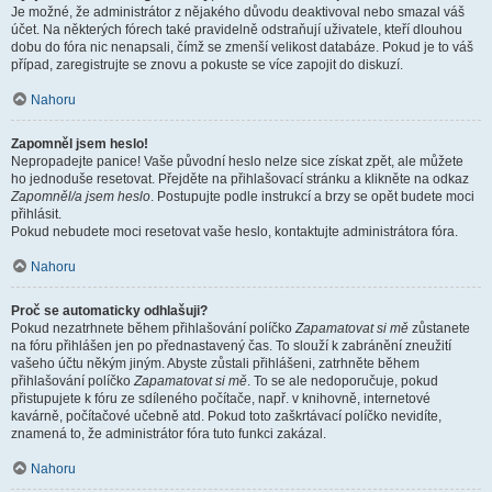
Je možné, že administrátor z nějakého důvodu deaktivoval nebo smazal váš
účet. Na některých fórech také pravidelně odstraňují uživatele, kteří dlouhou
dobu do fóra nic nenapsali, čímž se zmenší velikost databáze. Pokud je to váš
případ, zaregistrujte se znovu a pokuste se více zapojit do diskuzí.
Nahoru
Zapomněl jsem heslo!
Nepropadejte panice! Vaše původní heslo nelze sice získat zpět, ale můžete
ho jednoduše resetovat. Přejděte na přihlašovací stránku a klikněte na odkaz
Zapomněl/a jsem heslo
. Postupujte podle instrukcí a brzy se opět budete moci
přihlásit.
Pokud nebudete moci resetovat vaše heslo, kontaktujte administrátora fóra.
Nahoru
Proč se automaticky odhlašuji?
Pokud nezatrhnete během přihlašování políčko
Zapamatovat si mě
zůstanete
na fóru přihlášen jen po přednastavený čas. To slouží k zabránění zneužití
vašeho účtu někým jiným. Abyste zůstali přihlášeni, zatrhněte během
přihlašování políčko
Zapamatovat si mě
. To se ale nedoporučuje, pokud
přistupujete k fóru ze sdíleného počítače, např. v knihovně, internetové
kavárně, počítačové učebně atd. Pokud toto zaškrtávací políčko nevidíte,
znamená to, že administrátor fóra tuto funkci zakázal.
Nahoru