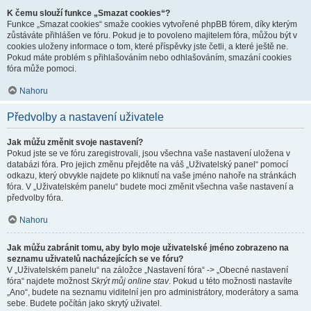
K čemu slouží funkce „Smazat cookies“?
Funkce „Smazat cookies“ smaže cookies vytvořené phpBB fórem, díky kterým
zůstáváte přihlášen ve fóru. Pokud je to povoleno majitelem fóra, můžou být v
cookies uloženy informace o tom, které příspěvky jste četli, a které ještě ne.
Pokud máte problém s přihlašováním nebo odhlašováním, smazání cookies
fóra může pomoci.
Nahoru
Předvolby a nastavení uživatele
Jak můžu změnit svoje nastavení?
Pokud jste se ve fóru zaregistrovali, jsou všechna vaše nastavení uložena v
databázi fóra. Pro jejich změnu přejděte na váš „Uživatelský panel“ pomocí
odkazu, který obvykle najdete po kliknutí na vaše jméno nahoře na stránkách
fóra. V „Uživatelském panelu“ budete moci změnit všechna vaše nastavení a
předvolby fóra.
Nahoru
Jak můžu zabránit tomu, aby bylo moje uživatelské jméno zobrazeno na
seznamu uživatelů nacházejících se ve fóru?
V „Uživatelském panelu“ na záložce „Nastavení fóra“ -> „Obecné nastavení
fóra“ najdete možnost
Skrýt můj online stav
. Pokud u této možnosti nastavíte
„Ano“, budete na seznamu viditelní jen pro administrátory, moderátory a sama
sebe. Budete počítán jako skrytý uživatel.