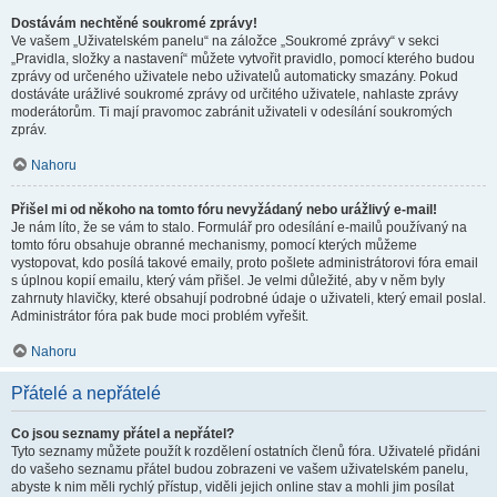
Dostávám nechtěné soukromé zprávy!
Ve vašem „Uživatelském panelu“ na záložce „Soukromé zprávy“ v sekci
„Pravidla, složky a nastavení“ můžete vytvořit pravidlo, pomocí kterého budou
zprávy od určeného uživatele nebo uživatelů automaticky smazány. Pokud
dostáváte urážlivé soukromé zprávy od určitého uživatele, nahlaste zprávy
moderátorům. Ti mají pravomoc zabránit uživateli v odesílání soukromých
zpráv.
Nahoru
Přišel mi od někoho na tomto fóru nevyžádaný nebo urážlivý e-mail!
Je nám líto, že se vám to stalo. Formulář pro odesílání e-mailů používaný na
tomto fóru obsahuje obranné mechanismy, pomocí kterých můžeme
vystopovat, kdo posílá takové emaily, proto pošlete administrátorovi fóra email
s úplnou kopií emailu, který vám přišel. Je velmi důležité, aby v něm byly
zahrnuty hlavičky, které obsahují podrobné údaje o uživateli, který email poslal.
Administrátor fóra pak bude moci problém vyřešit.
Nahoru
Přátelé a nepřátelé
Co jsou seznamy přátel a nepřátel?
Tyto seznamy můžete použít k rozdělení ostatních členů fóra. Uživatelé přidáni
do vašeho seznamu přátel budou zobrazeni ve vašem uživatelském panelu,
abyste k nim měli rychlý přístup, viděli jejich online stav a mohli jim posílat