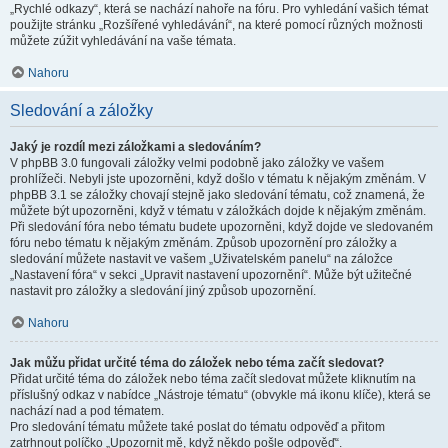
„Rychlé odkazy“, která se nachází nahoře na fóru. Pro vyhledání vašich témat
použijte stránku „Rozšířené vyhledávání“, na které pomocí různých možnosti
můžete zúžit vyhledávání na vaše témata.
Nahoru
Sledování a záložky
Jaký je rozdíl mezi záložkami a sledováním?
V phpBB 3.0 fungovali záložky velmi podobně jako záložky ve vašem
prohlížeči. Nebyli jste upozorněni, když došlo v tématu k nějakým změnám. V
phpBB 3.1 se záložky chovají stejně jako sledování tématu, což znamená, že
můžete být upozorněni, když v tématu v záložkách dojde k nějakým změnám.
Při sledování fóra nebo tématu budete upozorněni, když dojde ve sledovaném
fóru nebo tématu k nějakým změnám. Způsob upozornění pro záložky a
sledování můžete nastavit ve vašem „Uživatelském panelu“ na záložce
„Nastavení fóra“ v sekci „Upravit nastavení upozornění“. Může být užitečné
nastavit pro záložky a sledování jiný způsob upozornění.
Nahoru
Jak můžu přidat určité téma do záložek nebo téma začít sledovat?
Přidat určité téma do záložek nebo téma začít sledovat můžete kliknutím na
příslušný odkaz v nabídce „Nástroje tématu“ (obvykle má ikonu klíče), která se
nachází nad a pod tématem.
Pro sledování tématu můžete také poslat do tématu odpověď a přitom
zatrhnout políčko „Upozornit mě, když někdo pošle odpověď“.