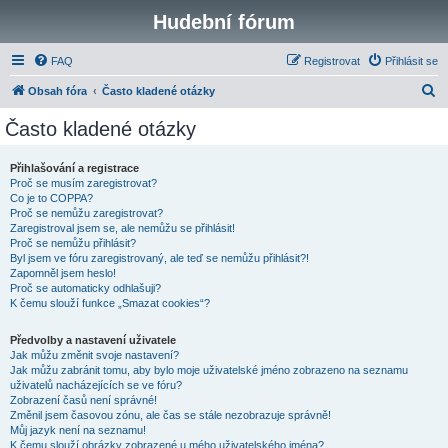
Hudební fórum
FAQ
Registrovat
Přihlásit se
H
Obsah fóra
Často kladené otázky
l
Často kladené otázky
e
d
Přihlašování a registrace
Proč se musím zaregistrovat?
a
Co je to COPPA?
t
Proč se nemůžu zaregistrovat?
Zaregistroval jsem se, ale nemůžu se přihlásit!
Proč se nemůžu přihlásit?
Byl jsem ve fóru zaregistrovaný, ale teď se nemůžu přihlásit?!
Zapomněl jsem heslo!
Proč se automaticky odhlašuji?
K čemu slouží funkce „Smazat cookies“?
Předvolby a nastavení uživatele
Jak můžu změnit svoje nastavení?
Jak můžu zabránit tomu, aby bylo moje uživatelské jméno zobrazeno na seznamu
uživatelů nacházejících se ve fóru?
Zobrazení časů není správné!
Změnil jsem časovou zónu, ale čas se stále nezobrazuje správně!
Můj jazyk není na seznamu!
K čemu slouží obrázky zobrazené u mého uživatelského jména?