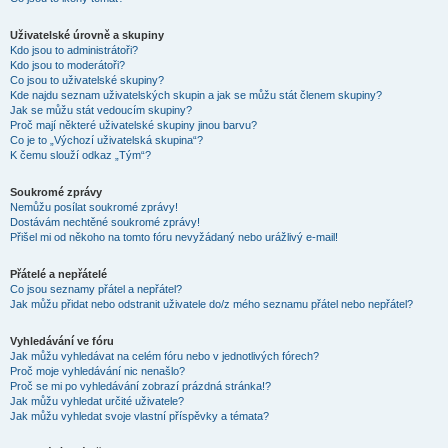
Uživatelské úrovně a skupiny
Kdo jsou to administrátoři?
Kdo jsou to moderátoři?
Co jsou to uživatelské skupiny?
Kde najdu seznam uživatelských skupin a jak se můžu stát členem skupiny?
Jak se můžu stát vedoucím skupiny?
Proč mají některé uživatelské skupiny jinou barvu?
Co je to „Výchozí uživatelská skupina“?
K čemu slouží odkaz „Tým“?
Soukromé zprávy
Nemůžu posílat soukromé zprávy!
Dostávám nechtěné soukromé zprávy!
Přišel mi od někoho na tomto fóru nevyžádaný nebo urážlivý e-mail!
Přátelé a nepřátelé
Co jsou seznamy přátel a nepřátel?
Jak můžu přidat nebo odstranit uživatele do/z mého seznamu přátel nebo nepřátel?
Vyhledávání ve fóru
Jak můžu vyhledávat na celém fóru nebo v jednotlivých fórech?
Proč moje vyhledávání nic nenašlo?
Proč se mi po vyhledávání zobrazí prázdná stránka!?
Jak můžu vyhledat určité uživatele?
Jak můžu vyhledat svoje vlastní příspěvky a témata?