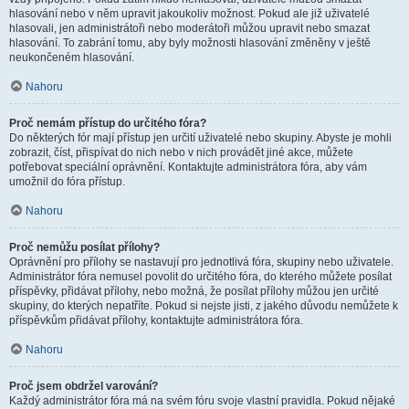
hlasování nebo v něm upravit jakoukoliv možnost. Pokud ale již uživatelé
hlasovali, jen administrátoři nebo moderátoři můžou upravit nebo smazat
hlasování. To zabrání tomu, aby byly možnosti hlasování změněny v ještě
neukončeném hlasování.
Nahoru
Proč nemám přístup do určitého fóra?
Do některých fór mají přístup jen určití uživatelé nebo skupiny. Abyste je mohli
zobrazit, číst, přispívat do nich nebo v nich provádět jiné akce, můžete
potřebovat speciální oprávnění. Kontaktujte administrátora fóra, aby vám
umožnil do fóra přístup.
Nahoru
Proč nemůžu posílat přílohy?
Oprávnění pro přílohy se nastavují pro jednotlivá fóra, skupiny nebo uživatele.
Administrátor fóra nemusel povolit do určitého fóra, do kterého můžete posílat
příspěvky, přidávat přílohy, nebo možná, že posílat přílohy můžou jen určité
skupiny, do kterých nepatříte. Pokud si nejste jisti, z jakého důvodu nemůžete k
příspěvkům přidávat přílohy, kontaktujte administrátora fóra.
Nahoru
Proč jsem obdržel varování?
Každý administrátor fóra má na svém fóru svoje vlastní pravidla. Pokud nějaké