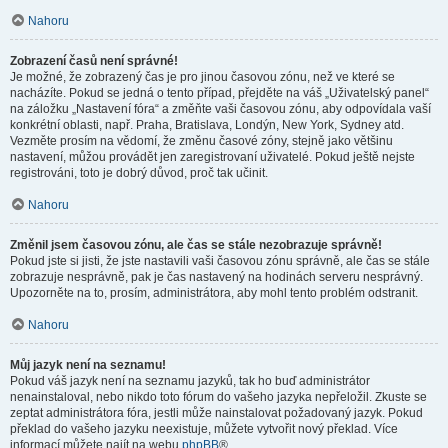
Nahoru
Zobrazení časů není správné!
Je možné, že zobrazený čas je pro jinou časovou zónu, než ve které se
nacházíte. Pokud se jedná o tento případ, přejděte na váš „Uživatelský panel“
na záložku „Nastavení fóra“ a změňte vaši časovou zónu, aby odpovídala vaší
konkrétní oblasti, např. Praha, Bratislava, Londýn, New York, Sydney atd.
Vezměte prosím na vědomí, že změnu časové zóny, stejně jako většinu
nastavení, můžou provádět jen zaregistrovaní uživatelé. Pokud ještě nejste
registrováni, toto je dobrý důvod, proč tak učinit.
Nahoru
Změnil jsem časovou zónu, ale čas se stále nezobrazuje správně!
Pokud jste si jisti, že jste nastavili vaši časovou zónu správně, ale čas se stále
zobrazuje nesprávně, pak je čas nastavený na hodinách serveru nesprávný.
Upozorněte na to, prosím, administrátora, aby mohl tento problém odstranit.
Nahoru
Můj jazyk není na seznamu!
Pokud váš jazyk není na seznamu jazyků, tak ho buď administrátor
nenainstaloval, nebo nikdo toto fórum do vašeho jazyka nepřeložil. Zkuste se
zeptat administrátora fóra, jestli může nainstalovat požadovaný jazyk. Pokud
překlad do vašeho jazyku neexistuje, můžete vytvořit nový překlad. Více
informací můžete najít na webu
phpBB
®.