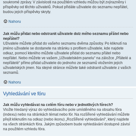
soukromé zprávy. V závislosti na použitém vzhledu můžou být zvýrazněny i
příspěvky od těchto uživatelů. Pokud přidáte uživatele do seznamu nepřátel,
budou jejich příspěvky skryty.
Nahoru
Jak můžu přidat nebo odstranit uživatele do/z mého seznamu přátel nebo
nepřátel?
Uživatele můžete přidat do vašeho seznamu dvěma způsoby. Po kliknutí na
jméno uživatele se dostanete na stránku s profilem uživatele, kde najdete
odkaz, pomocí kterého můžete uživatele přidat do seznamu přátel nebo
nepřátel. Nebo můžete ve vašem „Uživatelském panelu“ na záložce „Přátelé a
nepřátelé“ přímo přidat uživatele do jednoho ze seznamů vložením jejich
uživatelských jmen. Na stejné stránce můžete také odstranit uživatele z vašich
seznamů.
Nahoru
Vyhledávání ve fóru
Jak můžu vyhledávat na celém fóru nebo v jednotlivých fórech?
Vložte hledaný výraz do vyhledávacího pole umístěného na obsahu fóra
(indexu) nebo na stránkách témat nebo fór. Na rozšířené vyhledávání můžete
přejít kliknutím na odkaz (nebo ikonu) „Rozšířené vyhledávání“, který najdete
na všech stránkách fóra. Jakým způsobem bude vyhledávání dostupné závisí
na použitém vzhledu fóra.