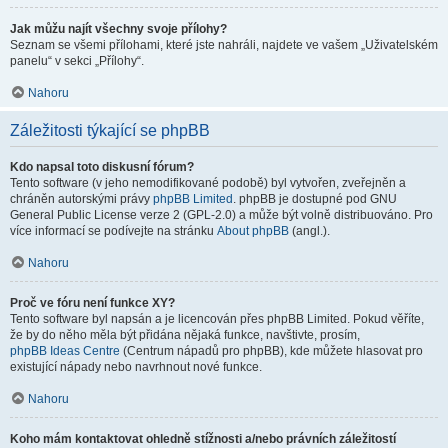
Jak můžu najít všechny svoje přílohy?
Seznam se všemi přílohami, které jste nahráli, najdete ve vašem „Uživatelském
panelu“ v sekci „Přílohy“.
Nahoru
Záležitosti týkající se phpBB
Kdo napsal toto diskusní fórum?
Tento software (v jeho nemodifikované podobě) byl vytvořen, zveřejněn a
chráněn autorskými právy
phpBB Limited
. phpBB je dostupné pod GNU
General Public License verze 2 (GPL-2.0) a může být volně distribuováno. Pro
více informací se podívejte na stránku
About phpBB
(angl.).
Nahoru
Proč ve fóru není funkce XY?
Tento software byl napsán a je licencován přes phpBB Limited. Pokud věříte,
že by do něho měla být přidána nějaká funkce, navštivte, prosím,
phpBB Ideas Centre
(Centrum nápadů pro phpBB), kde můžete hlasovat pro
existující nápady nebo navrhnout nové funkce.
Nahoru
Koho mám kontaktovat ohledně stížnosti a/nebo právních záležitostí