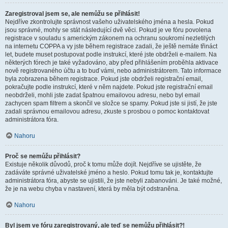
Zaregistroval jsem se, ale nemůžu se přihlásit!
Nejdříve zkontrolujte správnost vašeho uživatelského jména a hesla. Pokud
jsou správné, mohly se stát následující dvě věci. Pokud je ve fóru povolena
registrace v souladu s americkým zákonem na ochranu soukromí nezletilých
na internetu COPPA a vy jste během registrace zadali, že ještě nemáte třináct
let, budete muset postupovat podle instrukcí, které jste obdrželi e-mailem. Na
některých fórech je také vyžadováno, aby před přihlášením proběhla aktivace
nově registrovaného účtu a to buď vámi, nebo administrátorem. Tato informace
byla zobrazena během registrace. Pokud jste obdrželi registrační email,
pokračujte podle instrukcí, které v něm najdete. Pokud jste registrační email
neobdrželi, mohli jste zadat špatnou emailovou adresu, nebo byl email
zachycen spam filtrem a skončil ve složce se spamy. Pokud jste si jistí, že jste
zadali správnou emailovou adresu, zkuste s prosbou o pomoc kontaktovat
administrátora fóra.
Nahoru
Proč se nemůžu přihlásit?
Existuje několik důvodů, proč k tomu může dojít. Nejdříve se ujistěte, že
zadáváte správné uživatelské jméno a heslo. Pokud tomu tak je, kontaktujte
administrátora fóra, abyste se ujistili, že jste nebyli zabanováni. Je také možné,
že je na webu chyba v nastavení, která by měla být odstraněna.
Nahoru
Byl jsem ve fóru zaregistrovaný, ale teď se nemůžu přihlásit?!