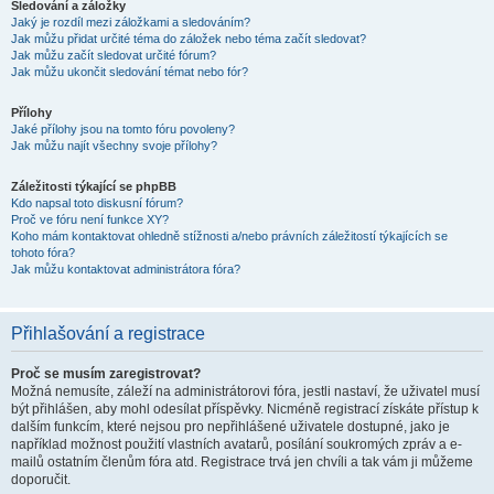
Sledování a záložky
Jaký je rozdíl mezi záložkami a sledováním?
Jak můžu přidat určité téma do záložek nebo téma začít sledovat?
Jak můžu začít sledovat určité fórum?
Jak můžu ukončit sledování témat nebo fór?
Přílohy
Jaké přílohy jsou na tomto fóru povoleny?
Jak můžu najít všechny svoje přílohy?
Záležitosti týkající se phpBB
Kdo napsal toto diskusní fórum?
Proč ve fóru není funkce XY?
Koho mám kontaktovat ohledně stížnosti a/nebo právních záležitostí týkajících se
tohoto fóra?
Jak můžu kontaktovat administrátora fóra?
Přihlašování a registrace
Proč se musím zaregistrovat?
Možná nemusíte, záleží na administrátorovi fóra, jestli nastaví, že uživatel musí
být přihlášen, aby mohl odesílat příspěvky. Nicméně registrací získáte přístup k
dalším funkcím, které nejsou pro nepřihlášené uživatele dostupné, jako je
například možnost použití vlastních avatarů, posílání soukromých zpráv a e-
mailů ostatním členům fóra atd. Registrace trvá jen chvíli a tak vám ji můžeme
doporučit.