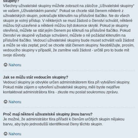
skupiny?
Všechny uživatelské skupiny můžete zobrazit na záložce „Uživatelské skupiny“
ve vašem „Uživatelském panelu“. Pokud se chcete stát členem některé z
uživatelských skupin, pokračujte kliknutím na příslušné tlačítko. Ne do všech
skupin je volný přístup. V některých se musí žádost o členství schválit, některé
můžou být uzavřené a některé můžou být dokonce skryté. Pokud je skupiny
otevřená, můžete se stát jejím členem po kliknutí na příslušné tlačítko. Pokud
členství ve skupině vyžaduje schválení, můžete o ně požádat kliknutím na
příslušné tlačítko. Vedoucí uživatelské skupiny bude muset schválit vaši žádost
a může se vás zeptat, proč se chcete stát členem skupiny. Neobtěžujte, prosím,
vedoucího skupiny v případě, že zamítne vaši žádost - určitě pro to bude mít
svoje důvody.
Nahoru
Jak se můžu stát vedoucím skupiny?
Vedoucí skupiny je obvykle určen administrátorem fóra při vytváření skupiny.
Pokud máte zájem o vytvoření uživatelské skupiny, měli byste nejdříve
kontaktovat administrátora fóra - zkuste mu poslat soukromou zprávu.
Nahoru
Proč mají některé uživatelské skupiny jinou barvu?
Je možné, že administrátor fóra přiřadil k členům určitých skupin nějakou
barvu, aby bylo jednodušší identifikovat členy těchto skupin.
Nahoru