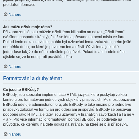
pro další informace.
Nahoru
Jak můžu oživit moje téma?
Při zobrazení tématu můžete oživit téma kliknutím na odkaz „Oživit téma“
(většinou naspodu stránky), čímž se téma přesune na první místo ve fóru.
Pokud tento odkaz nevidíte, mohlo být oživování témat zakázáno, nebo ještě
neuběhla doba, po které je povoleno téma oživit. Oživit téma jde také
jednoduše tak, že do něho odešlete příspěvek. Pokud to ale budete dělat,
ujistěte se, že to není proti pravidlům fóra.
Nahoru
Formátování a druhy témat
Co jsou to BBKódy?
BBKódy jsou speciální implementace HTML jazyka, které poskytují velkou
kontrolu pro formátování jednotlivých objektů v příspěvcích. Možnost používání
BBKódů uděluje administrátor fóra, ale BBKódy je také možné pro jednotlivé
příspěvky zakázat ve formuláři pro odesílání příspěvků. BBKódy se používají
podobně jako HTML, ale tagy jsou uzavřeny v hranatých závorkách [ a ] a ne v
< a >. Pro více informací o formátování pomocí BBKódů se podívejte na
průvodce, ke kterému najdete odkaz na stránce, na které se píší příspěvky.
Nahoru