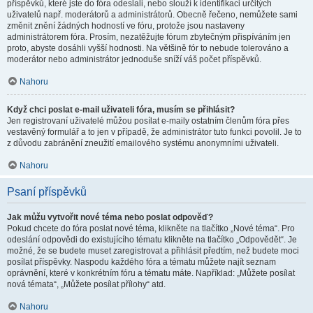
příspěvků, které jste do fóra odeslali, nebo slouží k identifikaci určitých
uživatelů např. moderátorů a administrátorů. Obecně řečeno, nemůžete sami
změnit znění žádných hodností ve fóru, protože jsou nastaveny
administrátorem fóra. Prosím, nezatěžujte fórum zbytečným přispíváním jen
proto, abyste dosáhli vyšší hodnosti. Na většině fór to nebude tolerováno a
moderátor nebo administrátor jednoduše sníží váš počet příspěvků.
Nahoru
Když chci poslat e-mail uživateli fóra, musím se přihlásit?
Jen registrovaní uživatelé můžou posílat e-maily ostatním členům fóra přes
vestavěný formulář a to jen v případě, že administrátor tuto funkci povolil. Je to
z důvodu zabránění zneužití emailového systému anonymními uživateli.
Nahoru
Psaní příspěvků
Jak můžu vytvořit nové téma nebo poslat odpověď?
Pokud chcete do fóra poslat nové téma, klikněte na tlačítko „Nové téma“. Pro
odeslání odpovědi do existujícího tématu klikněte na tlačítko „Odpovědět“. Je
možné, že se budete muset zaregistrovat a přihlásit předtím, než budete moci
posílat příspěvky. Naspodu každého fóra a tématu můžete najít seznam
oprávnění, které v konkrétním fóru a tématu máte. Například: „Můžete posílat
nová témata“, „Můžete posílat přílohy“ atd.
Nahoru