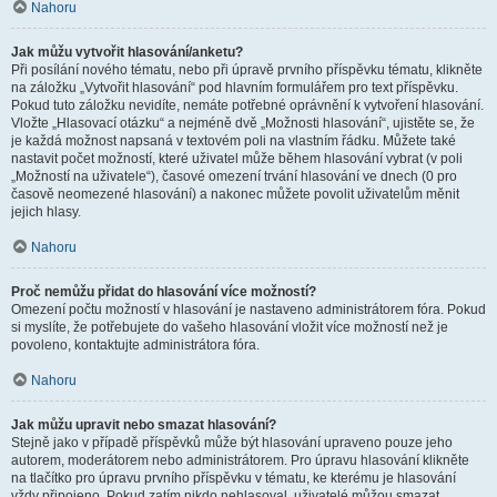
Nahoru
Jak můžu vytvořit hlasování/anketu?
Při posílání nového tématu, nebo při úpravě prvního příspěvku tématu, klikněte
na záložku „Vytvořit hlasování“ pod hlavním formulářem pro text příspěvku.
Pokud tuto záložku nevidíte, nemáte potřebné oprávnění k vytvoření hlasování.
Vložte „Hlasovací otázku“ a nejméně dvě „Možnosti hlasování“, ujistěte se, že
je každá možnost napsaná v textovém poli na vlastním řádku. Můžete také
nastavit počet možností, které uživatel může během hlasování vybrat (v poli
„Možností na uživatele“), časové omezení trvání hlasování ve dnech (0 pro
časově neomezené hlasování) a nakonec můžete povolit uživatelům měnit
jejich hlasy.
Nahoru
Proč nemůžu přidat do hlasování více možností?
Omezení počtu možností v hlasování je nastaveno administrátorem fóra. Pokud
si myslíte, že potřebujete do vašeho hlasování vložit více možností než je
povoleno, kontaktujte administrátora fóra.
Nahoru
Jak můžu upravit nebo smazat hlasování?
Stejně jako v případě příspěvků může být hlasování upraveno pouze jeho
autorem, moderátorem nebo administrátorem. Pro úpravu hlasování klikněte
na tlačítko pro úpravu prvního příspěvku v tématu, ke kterému je hlasování
vždy připojeno. Pokud zatím nikdo nehlasoval, uživatelé můžou smazat