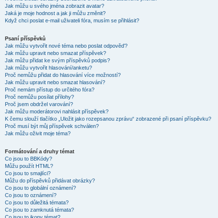
Jak můžu u svého jména zobrazit avatar?
Jaká je moje hodnost a jak ji můžu změnit?
Když chci poslat e-mail uživateli fóra, musím se přihlásit?
Psaní příspěvků
Jak můžu vytvořit nové téma nebo poslat odpověď?
Jak můžu upravit nebo smazat příspěvek?
Jak můžu přidat ke svým příspěvků podpis?
Jak můžu vytvořit hlasování/anketu?
Proč nemůžu přidat do hlasování více možností?
Jak můžu upravit nebo smazat hlasování?
Proč nemám přístup do určitého fóra?
Proč nemůžu posílat přílohy?
Proč jsem obdržel varování?
Jak můžu moderátorovi nahlásit příspěvek?
K čemu slouží tlačítko „Uložit jako rozepsanou zprávu“ zobrazené při psaní příspěvku?
Proč musí být můj příspěvek schválen?
Jak můžu oživit moje téma?
Formátování a druhy témat
Co jsou to BBKódy?
Můžu použít HTML?
Co jsou to smajlíci?
Můžu do příspěvků přidávat obrázky?
Co jsou to globální oznámení?
Co jsou to oznámení?
Co jsou to důležitá témata?
Co jsou to zamknutá témata?
Co jsou to ikony témat?