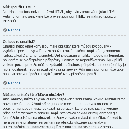
Můžu použít HTML?
Ne. Na tomto fóru nelze používat HTML, aby bylo zpracováno jako HTML.
Většinu formátování, které lze provést pomocí HTML, lze nahradit použitím
BBKódů.
Nahoru
Co jsou to smajlíci?
Smajlíci nebo emotikony jsou malé obrázky, které můžou být použity k
vyjádření pocitů a vytvořeny za použití krátkého kódu, např. kód :) znamená
radost a kód :( znamená smutek. Úplný seznam smajlíků najdete na formuláři,
na kterém se tvoří zprávy a příspěvky. Pokuste se nepoužívat smajlíky v příliš
velkém počtu, protože můžou způsobit nečitelnost příspěvku a moderátoři by je
mohli odstranit, nebo smazat celý váš příspěvek. Administrátor fóra může také
nastavit omezení počtu smajlíků, které lze v příspěvku použít.
Nahoru
Můžu do příspěvků přidávat obrázky?
Ano, obrázky můžou být ve vašich příspěvcích zobrazeny. Pokud administrátor
povolil ve fóru používání příloh, budete moci nahrát obrázek do fóra. V
opačném případě musíte odkázat na obrázek, který se nachází na veřejně
přístupném webovém serveru, např. http://www.priklad.cz/muj-obrazek.gif.
Nemůžete odkázat na obrázek uložený ve vašem vlastním počítači (pokud to
není veřejně přístupný server) ani na obrázky uložené za nějakým
autentizačním mechanizmem, např. v e-mailech na seznamu.cz nebo v