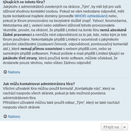
týkajících se tohoto fóra?
Jakýkoliv z administrátorů uvedených na stránce „Tým“, by měl být pro vaši
stížnost vhodnou kontaktní osobou. Pokud se vám nedostane odpovědi, měli
byste kontaktovat majitele domény (proveďte
WHOIS vyhledávání
) nebo,
pokud je fórum provozováno na bezplatné službě (např. Yahoo!, forumzdarma,
Webzdarma atd.), vedení nebo oddělení stížností tohoto provozovatele.
Vezměte, prosím, na vědomí, že phpBB Limited na tomto fóru
nemá absolutně
žádné pravomoci
a nemůže nést odpovědnost za to jak, kde, nebo kým je toto
fórum používáno. Nekontaktujte phpBB Limited v souvislosti s jakýmikoliv
právními záležitostmi (zastavení činnosti, odpovědnost, pomlouvačný komentář
atd.), které
nemají přímou souvislost
s webem phpBB.com, nebo se
samotným phpBB softwarem. Pokud pošlete e-mail phpBB Limited týkající se
jakákoliv třetí strany
, která používá tento software, můžete očekávat, že
dostanete pouze strohou, nebo vůbec žádnou odpověď.
Nahoru
Jak můžu kontaktovat administrátora fóra?
Všichni uživatelé fóra můžou použít formulář „Kontaktujte nás“, který se
nachází naspodu všech stránek, pokud je tato možnost povolena
administrátorem fóra.
Přihlášení uživatelé můžou také použít odkaz „Tým“, který se také nachází
naspodu všech stránek.
Nahoru
Přejít na