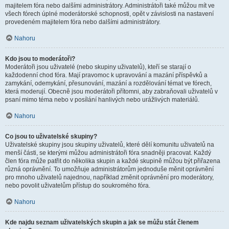
majitelem fóra nebo dalšími administrátory. Administrátoři také můžou mít ve
všech fórech úplné moderátorské schopnosti, opět v závislosti na nastavení
provedeném majitelem fóra nebo dalšími administrátory.
Nahoru
Kdo jsou to moderátoři?
Moderátoři jsou uživatelé (nebo skupiny uživatelů), kteří se starají o
každodenní chod fóra. Mají pravomoc k upravování a mazání příspěvků a
zamykání, odemykání, přesunování, mazání a rozdělování témat ve fórech,
která moderují. Obecně jsou moderátoři přítomni, aby zabraňovali uživatelů v
psaní mimo téma nebo v posílání hanlivých nebo urážlivých materiálů.
Nahoru
Co jsou to uživatelské skupiny?
Uživatelské skupiny jsou skupiny uživatelů, které dělí komunitu uživatelů na
menší části, se kterými můžou administrátoři fóra snadněji pracovat. Každý
člen fóra může patřit do několika skupin a každé skupině můžou být přiřazena
různá oprávnění. To umožňuje administrátorům jednoduše měnit oprávnění
pro mnoho uživatelů najednou, například změnit oprávnění pro moderátory,
nebo povolit uživatelům přístup do soukromého fóra.
Nahoru
Kde najdu seznam uživatelských skupin a jak se můžu stát členem