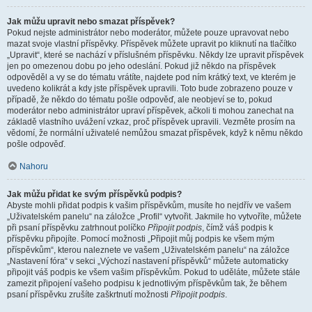
Jak můžu upravit nebo smazat příspěvek?
Pokud nejste administrátor nebo moderátor, můžete pouze upravovat nebo
mazat svoje vlastní příspěvky. Příspěvek můžete upravit po kliknutí na tlačítko
„Upravit“, které se nachází v příslušném příspěvku. Někdy lze upravit příspěvek
jen po omezenou dobu po jeho odeslání. Pokud již někdo na příspěvek
odpověděl a vy se do tématu vrátíte, najdete pod ním krátký text, ve kterém je
uvedeno kolikrát a kdy jste příspěvek upravili. Toto bude zobrazeno pouze v
případě, že někdo do tématu pošle odpověď, ale neobjeví se to, pokud
moderátor nebo administrátor upraví příspěvek, ačkoli ti mohou zanechat na
základě vlastního uvážení vzkaz, proč příspěvek upravili. Vezměte prosím na
vědomí, že normální uživatelé nemůžou smazat příspěvek, když k němu někdo
pošle odpověď.
Nahoru
Jak můžu přidat ke svým příspěvků podpis?
Abyste mohli přidat podpis k vašim příspěvkům, musíte ho nejdřív ve vašem
„Uživatelském panelu“ na záložce „Profil“ vytvořit. Jakmile ho vytvoříte, můžete
při psaní příspěvku zatrhnout políčko
Připojit podpis
, čímž váš podpis k
příspěvku připojíte. Pomocí možnosti „Připojit můj podpis ke všem mým
příspěvkům“, kterou naleznete ve vašem „Uživatelském panelu“ na záložce
„Nastavení fóra“ v sekci „Výchozí nastavení příspěvků“ můžete automaticky
připojit váš podpis ke všem vašim příspěvkům. Pokud to uděláte, můžete stále
zamezit připojení vašeho podpisu k jednotlivým příspěvkům tak, že během
psaní příspěvku zrušíte zaškrtnutí možnosti
Připojit podpis
.