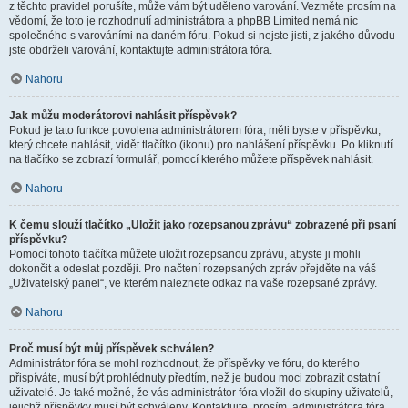
z těchto pravidel porušíte, může vám být uděleno varování. Vezměte prosím na
vědomí, že toto je rozhodnutí administrátora a phpBB Limited nemá nic
společného s varováními na daném fóru. Pokud si nejste jisti, z jakého důvodu
jste obdrželi varování, kontaktujte administrátora fóra.
Nahoru
Jak můžu moderátorovi nahlásit příspěvek?
Pokud je tato funkce povolena administrátorem fóra, měli byste v příspěvku,
který chcete nahlásit, vidět tlačítko (ikonu) pro nahlášení příspěvku. Po kliknutí
na tlačítko se zobrazí formulář, pomocí kterého můžete příspěvek nahlásit.
Nahoru
K čemu slouží tlačítko „Uložit jako rozepsanou zprávu“ zobrazené při psaní
příspěvku?
Pomocí tohoto tlačítka můžete uložit rozepsanou zprávu, abyste ji mohli
dokončit a odeslat později. Pro načtení rozepsaných zpráv přejděte na váš
„Uživatelský panel“, ve kterém naleznete odkaz na vaše rozepsané zprávy.
Nahoru
Proč musí být můj příspěvek schválen?
Administrátor fóra se mohl rozhodnout, že příspěvky ve fóru, do kterého
přispíváte, musí být prohlédnuty předtím, než je budou moci zobrazit ostatní
uživatelé. Je také možné, že vás administrátor fóra vložil do skupiny uživatelů,
jejichž příspěvky musí být schváleny. Kontaktujte, prosím, administrátora fóra