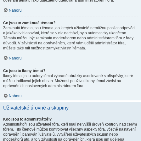
odeslání tématu jako důležitého udělována administrátorem fóra.
Nahoru
Co jsou to zamknutá témata?
Zamknutá témata jsou témata, do kterých uživatelé nemůžou posílat odpovědi
a jakékoliv hlasování, které se v nic nachází, bylo automaticky ukončeno.
Témata můžou být zamknuta moderátorem nebo administrátorem fóra z řady
důvodů. V závislosti na oprávněních, které vám udělil administrátor fóra,
můžete také mít možnost zamykat vlastní témata.
Nahoru
Co jsou to ikony témat?
Ikony témat jsou autory témat vybrané obrázky asociované s příspěvky, které
můžou indikovat jejich obsah. Možnost používat ikony témat závisí na
oprávněních nastavených administrátorem fóra.
Nahoru
Uživatelské úrovně a skupiny
Kdo jsou to administrátoři?
Administrátoři jsou uživatelé fóra, kteří mají nejvyšší úroveň kontroly nad celým
fórem. Tito členové můžou kontrolovat všechny aspekty fóra, včetně nastavení
oprávnění, banování uživatelů, vytváření uživatelských skupin nebo
moderátorů atd. a to v závislosti na oprávněních, která jsou jim udělena