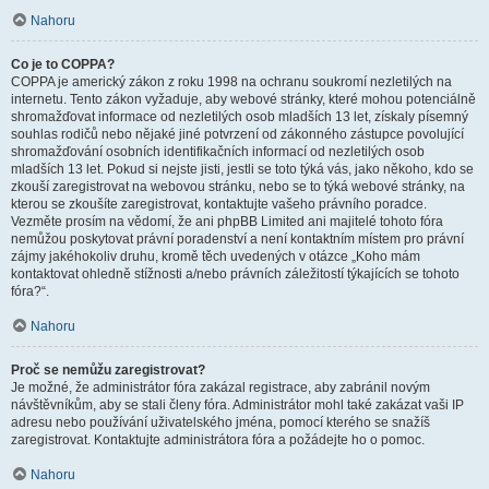
Nahoru
Co je to COPPA?
COPPA je americký zákon z roku 1998 na ochranu soukromí nezletilých na
internetu. Tento zákon vyžaduje, aby webové stránky, které mohou potenciálně
shromažďovat informace od nezletilých osob mladších 13 let, získaly písemný
souhlas rodičů nebo nějaké jiné potvrzení od zákonného zástupce povolující
shromažďování osobních identifikačních informací od nezletilých osob
mladších 13 let. Pokud si nejste jisti, jestli se toto týká vás, jako někoho, kdo se
zkouší zaregistrovat na webovou stránku, nebo se to týká webové stránky, na
kterou se zkoušíte zaregistrovat, kontaktujte vašeho právního poradce.
Vezměte prosím na vědomí, že ani phpBB Limited ani majitelé tohoto fóra
nemůžou poskytovat právní poradenství a není kontaktním místem pro právní
zájmy jakéhokoliv druhu, kromě těch uvedených v otázce „Koho mám
kontaktovat ohledně stížnosti a/nebo právních záležitostí týkajících se tohoto
fóra?“.
Nahoru
Proč se nemůžu zaregistrovat?
Je možné, že administrátor fóra zakázal registrace, aby zabránil novým
návštěvníkům, aby se stali členy fóra. Administrátor mohl také zakázat vaši IP
adresu nebo používání uživatelského jména, pomocí kterého se snažíš
zaregistrovat. Kontaktujte administrátora fóra a požádejte ho o pomoc.
Nahoru