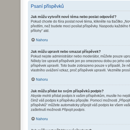
Psaní příspěvků
Jak můžu vytvořit nové téma nebo poslat odpověď?
Pokud chcete do fóra poslat nové téma, klikněte na tlačítko „No
předtím, než budete moci posílat příspěvky. Naspodu každého fó
přílohy“ atd.
Nahoru
Jak můžu upravit nebo smazat příspěvek?
Pokud nejste administrátor nebo moderátor, můžete pouze upravo
Někdy lze upravit příspěvek jen po omezenou dobu po jeho odesl
příspěvek upravili. Toto bude zobrazeno pouze v případě, že n
vlastního uvážení vzkaz, proč příspěvek upravili. Vezměte pr
Nahoru
Jak můžu přidat ke svým příspěvků podpis?
Abyste mohli přidat podpis k vašim příspěvkům, musíte ho nejdří
čímž váš podpis k příspěvku připojíte. Pomocí možnosti „Připo
příspěvků“ můžete automaticky připojit váš podpis ke všem vaš
zaškrtnutí možnosti
Připojit podpis
.
Nahoru