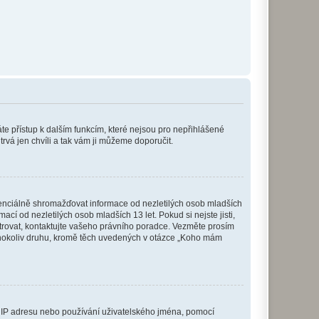
káte přístup k dalším funkcím, které nejsou pro nepřihlášené
trvá jen chvíli a tak vám ji můžeme doporučit.
enciálně shromažďovat informace od nezletilých osob mladších
í od nezletilých osob mladších 13 let. Pokud si nejste jisti,
istrovat, kontaktujte vašeho právního poradce. Vezměte prosím
kéhokoliv druhu, kromě těch uvedených v otázce „Koho mám
ši IP adresu nebo používání uživatelského jména, pomocí