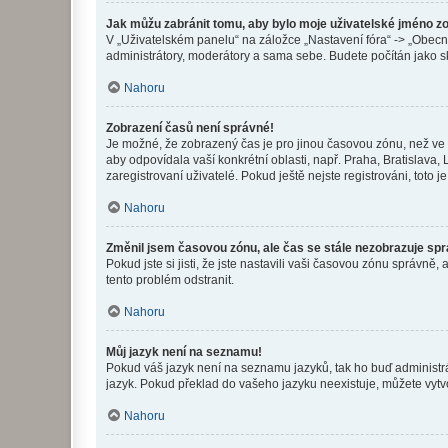
Jak můžu zabránit tomu, aby bylo moje uživatelské jméno z
V „Uživatelském panelu“ na záložce „Nastavení fóra“ -> „Obec
administrátory, moderátory a sama sebe. Budete počítán jako sk
Nahoru
Zobrazení časů není správné!
Je možné, že zobrazený čas je pro jinou časovou zónu, než ve k
aby odpovídala vaší konkrétní oblasti, např. Praha, Bratislav
zaregistrovaní uživatelé. Pokud ještě nejste registrováni, toto je
Nahoru
Změnil jsem časovou zónu, ale čas se stále nezobrazuje sp
Pokud jste si jisti, že jste nastavili vaši časovou zónu správn
tento problém odstranit.
Nahoru
Můj jazyk není na seznamu!
Pokud váš jazyk není na seznamu jazyků, tak ho buď administrát
jazyk. Pokud překlad do vašeho jazyku neexistuje, můžete vytv
Nahoru