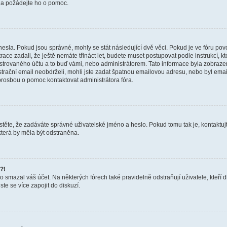
a a požádejte ho o pomoc.
hesla. Pokud jsou správné, mohly se stát následující dvě věci. Pokud je ve fóru 
ace zadali, že ještě nemáte třináct let, budete muset postupovat podle instrukcí, kt
trovaného účtu a to buď vámi, nebo administrátorem. Tato informace byla zobrazena
gistrační email neobdrželi, mohli jste zadat špatnou emailovou adresu, nebo byl em
s prosbou o pomoc kontaktovat administrátora fóra.
těte, že zadáváte správné uživatelské jméno a heslo. Pokud tomu tak je, kontaktujte a
terá by měla být odstraněna.
?!
smazal váš účet. Na některých fórech také pravidelně odstraňují uživatele, kteří d
te se více zapojit do diskuzí.