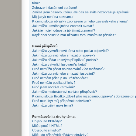
fóru?
Zobrazení časů není správné!
Změnil jsem časovou zónu, ale čas se stále nezobrazuje správně!
Můj jazyk není na seznamu!
K čemu slouží obrázky zobrazené u mého uživatelského jména?
Jak můžu u svého jména zobrazit avatar?
Jaká je moje hodnost a jak ji můžu změnit?
Když chci poslat e-mail uživateli fóra, musím se přihlásit?
Psaní příspěvků
Jak můžu vytvořit nové téma nebo poslat odpověď?
Jak můžu upravit nebo smazat příspěvek?
Jak můžu přidat ke svým příspěvků podpis?
Jak můžu vytvořit hlasování/anketu?
Proč nemůžu přidat do hlasování více možností?
Jak můžu upravit nebo smazat hlasování?
Proč nemám přístup do určitého fóra?
Proč nemůžu posílat přílohy?
Proč jsem obdržel varování?
Jak můžu moderátorovi nahlásit příspěvek?
K čemu slouží tlačítko „Uložit jako rozepsanou zprávu“ zobrazené při
Proč musí být můj příspěvek schválen?
Jak můžu oživit moje téma?
Formátování a druhy témat
Co jsou to BBKódy?
Můžu použít HTML?
Co jsou to smajlíci?
Můžu do příspěvků přidávat obrázky?