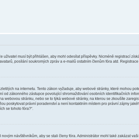
 že uživatel musí být přihlášen, aby mohl odesílat příspěvky. Nicméně registrací zís
 avatarů, posílání soukromých zpráv a e-mailů ostatním členům fóra atd. Registrace 
etilých na internetu. Tento zákon vyžaduje, aby webové stránky, které mohou pot
ní od zákonného zástupce povolující shromažďování osobních identifikačních informac
vat na webovou stránku, nebo se to týká webové stránky, na kterou se zkoušíte zareg
ůžou poskytovat právní poradenství a není kontaktním místem pro právní zájmy ja
ích se tohoto fóra?“.
il novým návštěvníkům, aby se stali členy fóra. Administrátor mohl také zakázat va