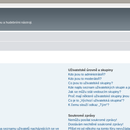
u a hudebními nástroji.
Uživatelské úrovně a skupiny
Kdo jsou to administrátoři?
Kdo jsou to moderátoři?
Co jsou to uživatelské skupiny?
Kde najdu seznam uživatelských skupin a j
Jak se můžu stát vedoucím skupiny?
Proč mají některé uživatelské skupiny jinou
Co je to „Výchozí uživatelská skupina“?
K čemu slouží odkaz „Tým“?
Soukromé zprávy
Nemůžu posílat soukromé zprávy!
Dostávám nechtěné soukromé zprávy!
na seznamu uživatelů nacházejících se ve
Přišel mi od někoho na tomto fóru nevyžáda