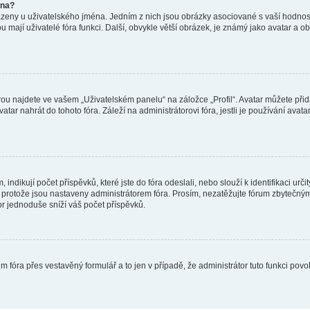
éna?
azeny u uživatelského jména. Jedním z nich jsou obrázky asociované s vaší hodnost
jakou mají uživatelé fóra funkci. Další, obvykle větší obrázek, je známý jako avatar
ou najdete ve vašem „Uživatelském panelu“ na záložce „Profil“. Avatar můžete přida
vatar nahrát do tohoto fóra. Záleží na administrátorovi fóra, jestli je používání ava
ndikují počet příspěvků, které jste do fóra odeslali, nebo slouží k identifikaci urč
protože jsou nastaveny administrátorem fóra. Prosím, nezatěžujte fórum zbytečným 
or jednoduše sníží váš počet příspěvků.
m fóra přes vestavěný formulář a to jen v případě, že administrátor tuto funkci pov