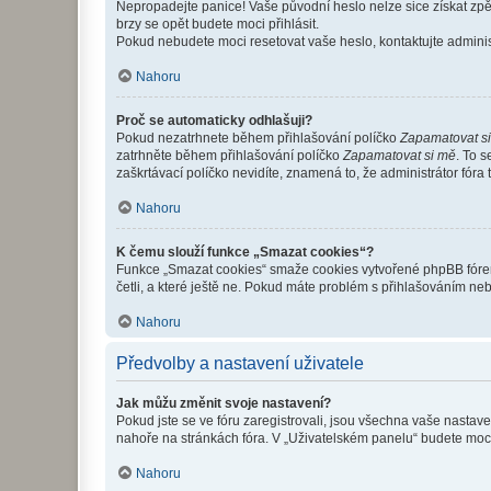
Nepropadejte panice! Vaše původní heslo nelze sice získat zpě
brzy se opět budete moci přihlásit.
Pokud nebudete moci resetovat vaše heslo, kontaktujte administ
Nahoru
Proč se automaticky odhlašuji?
Pokud nezatrhnete během přihlašování políčko
Zapamatovat s
zatrhněte během přihlašování políčko
Zapamatovat si mě
. To 
zaškrtávací políčko nevidíte, znamená to, že administrátor fóra 
Nahoru
K čemu slouží funkce „Smazat cookies“?
Funkce „Smazat cookies“ smaže cookies vytvořené phpBB fórem, 
četli, a které ještě ne. Pokud máte problém s přihlašováním 
Nahoru
Předvolby a nastavení uživatele
Jak můžu změnit svoje nastavení?
Pokud jste se ve fóru zaregistrovali, jsou všechna vaše nastav
nahoře na stránkách fóra. V „Uživatelském panelu“ budete moc
Nahoru