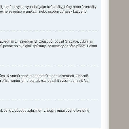
í, které obvykle vypadají jako hvězdičky, tečky nebo čtverečky
 a obecně se jedná o unikátní nebo osobní obrázek každého
t jedním z následujících způsobů: použít Gravatar, vybrat si
tarů povoleno a jakými způsoby lze avatary do fóra přidat. Pokud
itých uživatelů např. moderátorů a administrátorů. Obecně
přispíváním jen proto, abyste dosáhli vyšší hodnosti. Na
olil. Je to z důvodu zabránění zneužití emailového systému