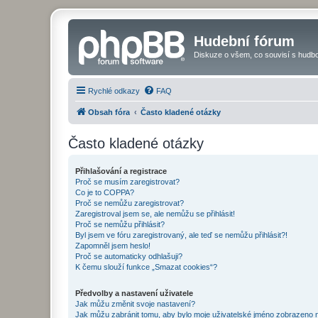
Hudební fórum
Diskuze o všem, co souvisí s hudbo
Rychlé odkazy
FAQ
Obsah fóra
Často kladené otázky
Často kladené otázky
Přihlašování a registrace
Proč se musím zaregistrovat?
Co je to COPPA?
Proč se nemůžu zaregistrovat?
Zaregistroval jsem se, ale nemůžu se přihlásit!
Proč se nemůžu přihlásit?
Byl jsem ve fóru zaregistrovaný, ale teď se nemůžu přihlásit?!
Zapomněl jsem heslo!
Proč se automaticky odhlašuji?
K čemu slouží funkce „Smazat cookies“?
Předvolby a nastavení uživatele
Jak můžu změnit svoje nastavení?
Jak můžu zabránit tomu, aby bylo moje uživatelské jméno zobrazeno 