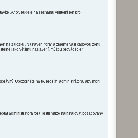
tavíte „Ano“, budete na seznamu viditelní jen pro
nel“ na záložku „Nastavení fóra“ a změňte vaši časovou zónu,
stejně jako většinu nastavení, můžou provádět jen
nesprávný. Upozorněte na to, prosím, administrátora, aby mohl
ptat administrátora fóra, jestli může nainstalovat požadovaný