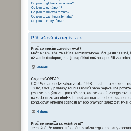
Co jsou to globální oznámení?
Co jsou to oznámení?
Co jsou to důležitá témata?
Co jsou to zamknutá témata?
Co jsou to ikony témat?
Přihlašování a registrace
Proč se musím zaregistrovat?
Možná nemusíte, záleží na administrátorovi fóra, jestli nastaví,
uživatele dostupné, jako je například možnost použití vlastních
Nahoru
Co je to COPPA?
COPPA je americký zákon z roku 1998 na ochranu soukromí nezl
13 let, získaly písemný souhlas rodičů nebo nějaké jiné potvrze
jestli se toto týká vás, jako někoho, kdo se zkouší zaregistro
na vědomí, že ani phpBB Limited ani majitelé tohoto fóra nem
kontaktovat ohledně stížnosti a/nebo právních záležitostí týkajíc
Nahoru
Proč se nemůžu zaregistrovat?
Je možné, že administrátor fóra zakázal registrace, aby zabrán