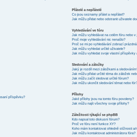
Přátelé a nepřátelé
Co jsou seznamy přátel a nepřátel?
Jak můžu přidat nebo odstranit uživatele d
Vyhledávání ve fóru
Jak můžu vyhledávat na celém fóru nebo v 
Proč moje vyhledávání nic nenašlo?
Proč se mi po vyhledávání zobrazí prázdná
Jak můžu vyhledat určité uživatele?
Jak můžu vyhledat svoje vlastní příspěvky
Sledování a záložky
Jaký je rozdíl mezi záložkami a sledováním
Jak můžu přidat určité téma do záložek neb
Jak můžu začít sledovat určité fórum?
Jak můžu ukončit sledování témat nebo fór
Přílohy
 psaní příspěvku?
Jaké přílohy jsou na tomto fóru povoleny?
Jak můžu najít všechny svoje přílohy?
Záležitosti týkající se phpBB
Kdo napsal toto diskusní fórum?
Proč ve fóru není funkce XY?
Koho mám kontaktovat ohledně stížnosti a/ne
Jak můžu kontaktovat administrátora fóra?