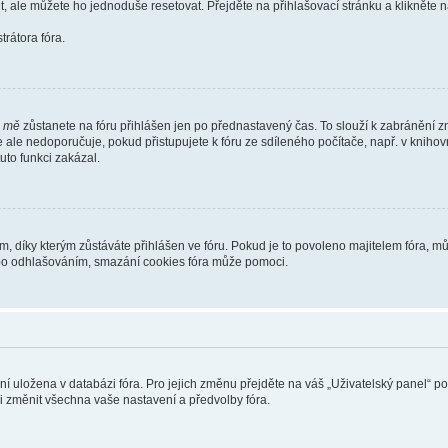
t, ale můžete ho jednoduše resetovat. Přejděte na přihlašovací stránku a klikněte
rátora fóra.
i mě
zůstanete na fóru přihlášen jen po přednastavený čas. To slouží k zabránění zn
se ale nedoporučuje, pokud přistupujete k fóru ze sdíleného počítače, např. v kniho
tuto funkci zakázal.
díky kterým zůstáváte přihlášen ve fóru. Pokud je to povoleno majitelem fóra, můž
nebo odhlašováním, smazání cookies fóra může pomoci.
ení uložena v databázi fóra. Pro jejich změnu přejděte na váš „Uživatelský panel“ p
i změnit všechna vaše nastavení a předvolby fóra.