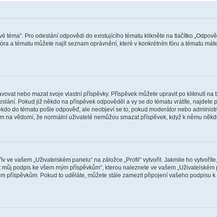
vé téma“. Pro odeslání odpovědi do existujícího tématu klikněte na tlačítko „Odpově
ra a tématu můžete najít seznam oprávnění, které v konkrétním fóru a tématu máte.
vat nebo mazat svoje vlastní příspěvky. Příspěvek můžete upravit po kliknutí na tla
ání. Pokud již někdo na příspěvek odpověděl a vy se do tématu vrátíte, najdete pod
ěkdo do tématu pošle odpověď, ale neobjeví se to, pokud moderátor nebo administr
osím na vědomí, že normální uživatelé nemůžou smazat příspěvek, když k němu něk
v ve vašem „Uživatelském panelu“ na záložce „Profil“ vytvořit. Jakmile ho vytvořít
jit můj podpis ke všem mým příspěvkům“, kterou naleznete ve vašem „Uživatelském p
im příspěvkům. Pokud to uděláte, můžete stále zamezit připojení vašeho podpisu k