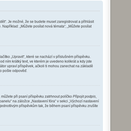
dět“. Je možné, že se budete muset zaregistrovat a přihlásit
 Například: „Můžete posílat nová témata“, „Můžete posílat
čítko „Upravit“, které se nachází v příslušném příspěvku.
 ním krátký text, ve kterém je uvedeno kolikrát a kdy jste
átor upraví příspěvek, ačkoli ti mohou zanechat na základě
do pošle odpověď.
e, můžete při psaní příspěvku zatrhnout políčko
Připojit podpis
,
anelu“ na záložce „Nastavení fóra“ v sekci „Výchozí nastavení
 jednotlivým příspěvkům tak, že během psaní příspěvku zrušíte