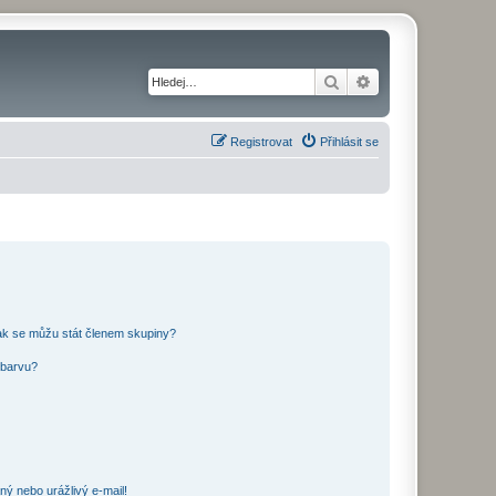
Hledat
Pokročilé hledání
Registrovat
Přihlásit se
ak se můžu stát členem skupiny?
 barvu?
ný nebo urážlivý e-mail!