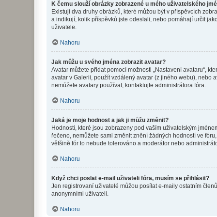
K čemu slouží obrázky zobrazené u mého uživatelského jm
Existují dva druhy obrázků, které můžou být v příspěvcích zobr
a indikují, kolik příspěvků jste odeslali, nebo pomáhají určit 
uživatele.
Nahoru
Jak můžu u svého jména zobrazit avatar?
Avatar můžete přidat pomocí možnosti „Nastavení avataru“, kter
avatar v Galerii, použít vzdálený avatar (z jiného webu), nebo a
nemůžete avatary používat, kontaktujte administrátora fóra.
Nahoru
Jaká je moje hodnost a jak ji můžu změnit?
Hodnosti, které jsou zobrazeny pod vaším uživatelským jménem, i
řečeno, nemůžete sami změnit znění žádných hodností ve fóru, 
většině fór to nebude tolerováno a moderátor nebo administrát
Nahoru
Když chci poslat e-mail uživateli fóra, musím se přihlásit?
Jen registrovaní uživatelé můžou posílat e-maily ostatním členů
anonymními uživateli.
Nahoru