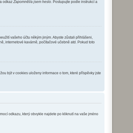
 na odkaz
Zapomněl/a jsem heslo
. Postupujte podle instrukcí a
eužití vašeho účtu někým jiným. Abyste zůstali přihlášeni,
vně, internetové kavárně, počítačové učebně atd. Pokud toto
ou být v cookies uloženy informace o tom, které příspěvky jste
omocí odkazu, který obvykle najdete po kliknutí na vaše jméno