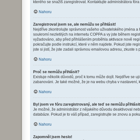
kterého se snažíš zaregistrovat. Kontaktujte administrátora fór
Nahoru
Zaregistroval jsem se, ale nemůžu se přihlásit!
Nejdříve zkontrolujte správnost vašeho uživatelského jména a 
soukromí nezletilých na internetu COPPA a vy jste během registr
vyžadováno, aby před přihlášením proběhla aktivace nově regis
pokračujte podle instrukcí, které v něm najdete. Pokud jste re
jste si jistí, že jste zadali správnou emailovou adresu, zkuste 
Nahoru
Proč se nemůžu přihlásit?
Existuje několik důvodů, proč k tomu může dojít. Nejdříve se ujis
zabanováni. Je také možné, že je na webu chyba v nastavení, k
Nahoru
Byl jsem ve fóru zaregistrovaný, ale teď se nemůžu přihlásit
Je možné, že administrátor z nějakého důvodu deaktivoval nebo 
databáze. Pokud je to váš případ, zaregistrujte se znovu a pokus
Nahoru
Zapomněl jsem heslo!