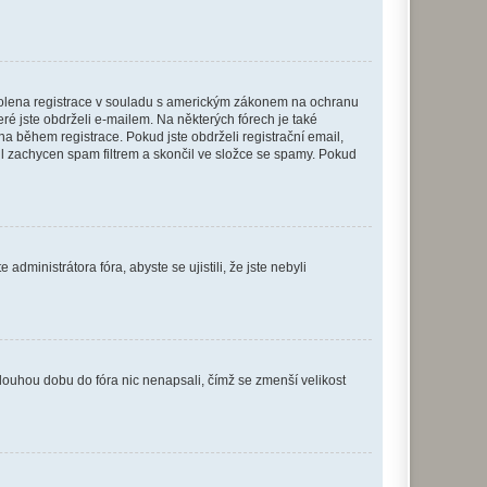
povolena registrace v souladu s americkým zákonem na ochranu
eré jste obdrželi e-mailem. Na některých fórech je také
 během registrace. Pokud jste obdrželi registrační email,
ail zachycen spam filtrem a skončil ve složce se spamy. Pokud
dministrátora fóra, abyste se ujistili, že jste nebyli
louhou dobu do fóra nic nenapsali, čímž se zmenší velikost