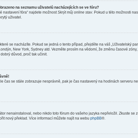
obrazeno na seznamu uživatelů nacházejících se ve fóru?
né nastavení fóra“ najdete možnost
Skrýt můj online stav
. Pokud u této možnosti nas
rytý uživatel.
teré se nacházíte. Pokud se jedná o tento případ, přejděte na váš „Uživatelský pa
a, Londýn, New York, Sydney atd. Vezměte prosím na vědomí, že změnu časové zóny, 
 dobrý důvod, proč tak učinit.
rávně!
ě, ale čas se stále zobrazuje nesprávně, pak je čas nastavený na hodinách serveru 
or nenainstaloval, nebo nikdo toto fórum do vašeho jazyka nepřeložil. Zkuste se ze
ořit nový překlad. Více informací můžete najít na webu
phpBB
®.