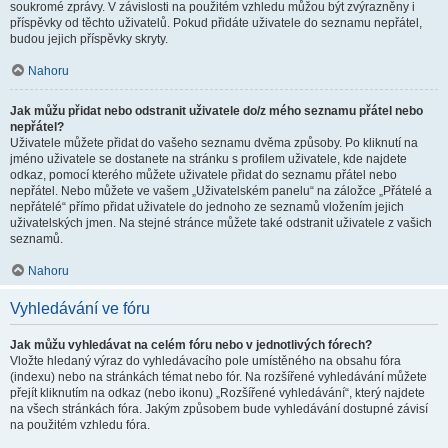
soukromé zprávy. V závislosti na použitém vzhledu můžou být zvýrazněny i
příspěvky od těchto uživatelů. Pokud přidáte uživatele do seznamu nepřátel,
budou jejich příspěvky skryty.
Nahoru
Jak můžu přidat nebo odstranit uživatele do/z mého seznamu přátel nebo
nepřátel?
Uživatele můžete přidat do vašeho seznamu dvěma způsoby. Po kliknutí na
jméno uživatele se dostanete na stránku s profilem uživatele, kde najdete
odkaz, pomocí kterého můžete uživatele přidat do seznamu přátel nebo
nepřátel. Nebo můžete ve vašem „Uživatelském panelu“ na záložce „Přátelé a
nepřátelé“ přímo přidat uživatele do jednoho ze seznamů vložením jejich
uživatelských jmen. Na stejné stránce můžete také odstranit uživatele z vašich
seznamů.
Nahoru
Vyhledávání ve fóru
Jak můžu vyhledávat na celém fóru nebo v jednotlivých fórech?
Vložte hledaný výraz do vyhledávacího pole umístěného na obsahu fóra
(indexu) nebo na stránkách témat nebo fór. Na rozšířené vyhledávání můžete
přejít kliknutím na odkaz (nebo ikonu) „Rozšířené vyhledávání“, který najdete
na všech stránkách fóra. Jakým způsobem bude vyhledávání dostupné závisí
na použitém vzhledu fóra.