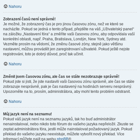
Nahoru
Zobrazení časů není správné!
Je možné, že zobrazený čas je pro jinou časovou zónu, než ve které se
nacházíte. Pokud se jedná o tento případ, přejděte na váš „Uživatelský panel“
na záložku „Nastavení fóra“ a změňte vaši časovou zónu, aby odpovídala vaší
konkrétní oblasti, např. Praha, Bratislava, Londýn, New York, Sydney atd.
Vezměte prosím na vědomí, že změnu časové zóny, stejně jako většinu
nastavení, můžou provádět jen zaregistrovaní uživatelé. Pokud ještě nejste
registrováni, toto je dobrý důvod, proč tak učinit.
Nahoru
Změnil jsem časovou zónu, ale čas se stále nezobrazuje správně!
Pokud jste si jisti, že jste nastavili vaši časovou zónu správně, ale čas se stále
zobrazuje nesprávně, pak je čas nastavený na hodinách serveru nesprávný.
Upozorněte na to, prosím, administrátora, aby mohl tento problém odstranit.
Nahoru
Můj jazyk není na seznamu!
Pokud váš jazyk není na seznamu jazyků, tak ho buď administrátor
nenainstaloval, nebo nikdo toto fórum do vašeho jazyka nepřeložil. Zkuste se
zeptat administrátora fóra, jestli může nainstalovat požadovaný jazyk. Pokud
překlad do vašeho jazyku neexistuje, můžete vytvořit nový překlad. Více
informací můžete najít na webu
phpBB
®.