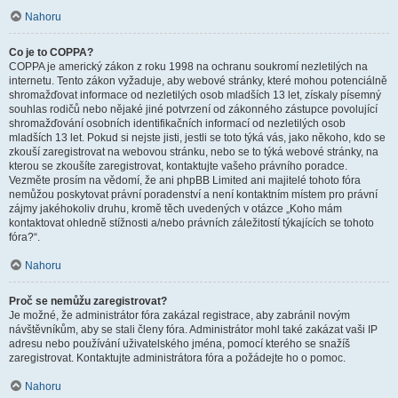
Nahoru
Co je to COPPA?
COPPA je americký zákon z roku 1998 na ochranu soukromí nezletilých na
internetu. Tento zákon vyžaduje, aby webové stránky, které mohou potenciálně
shromažďovat informace od nezletilých osob mladších 13 let, získaly písemný
souhlas rodičů nebo nějaké jiné potvrzení od zákonného zástupce povolující
shromažďování osobních identifikačních informací od nezletilých osob
mladších 13 let. Pokud si nejste jisti, jestli se toto týká vás, jako někoho, kdo se
zkouší zaregistrovat na webovou stránku, nebo se to týká webové stránky, na
kterou se zkoušíte zaregistrovat, kontaktujte vašeho právního poradce.
Vezměte prosím na vědomí, že ani phpBB Limited ani majitelé tohoto fóra
nemůžou poskytovat právní poradenství a není kontaktním místem pro právní
zájmy jakéhokoliv druhu, kromě těch uvedených v otázce „Koho mám
kontaktovat ohledně stížnosti a/nebo právních záležitostí týkajících se tohoto
fóra?“.
Nahoru
Proč se nemůžu zaregistrovat?
Je možné, že administrátor fóra zakázal registrace, aby zabránil novým
návštěvníkům, aby se stali členy fóra. Administrátor mohl také zakázat vaši IP
adresu nebo používání uživatelského jména, pomocí kterého se snažíš
zaregistrovat. Kontaktujte administrátora fóra a požádejte ho o pomoc.
Nahoru