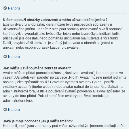
Nahoru
K čemu slouží obrázky zobrazené u mého uživatelského jména?
Existují dva druhy obrázků, které můžou být v příspěvcích zobrazeny u
uživatelského jména. Jedním z nich jsou obrázky asociované s vaší hodností,
které obvykle vypadají jako hvězdičky, tečky nebo čtverečky a indikují, kolik
příspěvků jste odeslali, nebo pomáhají určit jakou mají uživatelé fóra funkci.
Další, obvykle větší obrázek, je známý jako avatar a obecně se jedná o
unikátní nebo osobní obrázek každého uživatele.
Nahoru
Jak můžu u svého jména zobrazit avatar?
Avatar můžete přidat pomocí možnosti „Nastavení avataru“, kterou najdete ve
vašem „Uživatelském panelu“ na záložce „Profil“. Avatar můžete přidat jedním z
následujících způsobů: použít Gravatar, vybrat si avatar v Galerii, použít
vzdálený avatar (z jiného webu), nebo avatar nahrát do tohoto fóra. Záleží na
administrátorovi fóra, jestli je používání avatarů povoleno a jakými způsoby lze
avatary do fóra přidat. Pokud nemůžete avatary používat, kontaktujte
administrátora fóra.
Nahoru
Jaká je moje hodnost a jak ji můžu změnit?
Hodnosti, které jsou zobrazeny pod vaším uživatelským jménem, indikují počet