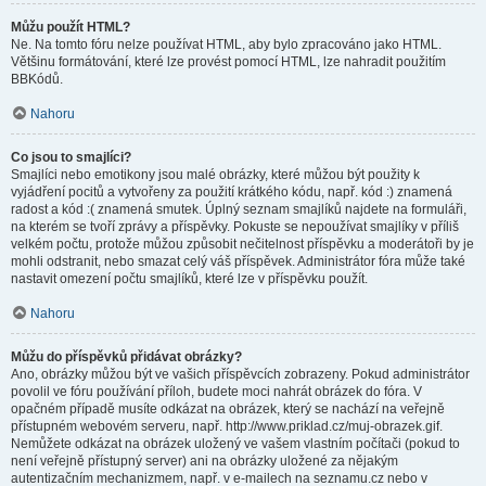
Můžu použít HTML?
Ne. Na tomto fóru nelze používat HTML, aby bylo zpracováno jako HTML.
Většinu formátování, které lze provést pomocí HTML, lze nahradit použitím
BBKódů.
Nahoru
Co jsou to smajlíci?
Smajlíci nebo emotikony jsou malé obrázky, které můžou být použity k
vyjádření pocitů a vytvořeny za použití krátkého kódu, např. kód :) znamená
radost a kód :( znamená smutek. Úplný seznam smajlíků najdete na formuláři,
na kterém se tvoří zprávy a příspěvky. Pokuste se nepoužívat smajlíky v příliš
velkém počtu, protože můžou způsobit nečitelnost příspěvku a moderátoři by je
mohli odstranit, nebo smazat celý váš příspěvek. Administrátor fóra může také
nastavit omezení počtu smajlíků, které lze v příspěvku použít.
Nahoru
Můžu do příspěvků přidávat obrázky?
Ano, obrázky můžou být ve vašich příspěvcích zobrazeny. Pokud administrátor
povolil ve fóru používání příloh, budete moci nahrát obrázek do fóra. V
opačném případě musíte odkázat na obrázek, který se nachází na veřejně
přístupném webovém serveru, např. http://www.priklad.cz/muj-obrazek.gif.
Nemůžete odkázat na obrázek uložený ve vašem vlastním počítači (pokud to
není veřejně přístupný server) ani na obrázky uložené za nějakým
autentizačním mechanizmem, např. v e-mailech na seznamu.cz nebo v