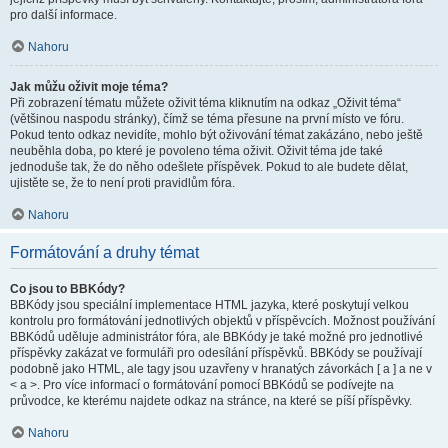
pro další informace.
Nahoru
Jak můžu oživit moje téma?
Při zobrazení tématu můžete oživit téma kliknutím na odkaz „Oživit téma“
(většinou naspodu stránky), čímž se téma přesune na první místo ve fóru.
Pokud tento odkaz nevidíte, mohlo být oživování témat zakázáno, nebo ještě
neuběhla doba, po které je povoleno téma oživit. Oživit téma jde také
jednoduše tak, že do něho odešlete příspěvek. Pokud to ale budete dělat,
ujistěte se, že to není proti pravidlům fóra.
Nahoru
Formátování a druhy témat
Co jsou to BBKódy?
BBKódy jsou speciální implementace HTML jazyka, které poskytují velkou
kontrolu pro formátování jednotlivých objektů v příspěvcích. Možnost používání
BBKódů uděluje administrátor fóra, ale BBKódy je také možné pro jednotlivé
příspěvky zakázat ve formuláři pro odesílání příspěvků. BBKódy se používají
podobně jako HTML, ale tagy jsou uzavřeny v hranatých závorkách [ a ] a ne v
< a >. Pro více informací o formátování pomocí BBKódů se podívejte na
průvodce, ke kterému najdete odkaz na stránce, na které se píší příspěvky.
Nahoru