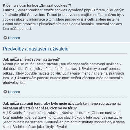
K čemu slouží funkce „Smazat cookies“?
Funkce „Smazat cookies“ smaže cookies vytvořené phpBB fórem, díky kterým
zůstáváte přihlášen ve fóru. Pokud je to povoleno majitelem fóra, můžou být v
cookies uloženy informace o tom, které příspěvky jste četli, a které ještě ne.
Pokud máte problém s přihlašováním nebo odhlašováním, smazání cookies
fóra může pomoci.
Nahoru
Předvolby a nastavení uživatele
Jak můžu změnit svoje nastavení?
Pokud jste se ve fóru zaregistrovali, jsou všechna vaše nastavení uložena v
databázi fóra. Pro jejich změnu přejděte na váš „Uživatelský panel“ pomocí
odkazu, který obvykle najdete po kliknutí na vaše jméno nahoře na stránkách
fóra. V „Uživatelském panelu“ budete moci změnit všechna vaše nastavení a
předvolby fóra.
Nahoru
Jak můžu zabránit tomu, aby bylo moje uživatelské jméno zobrazeno na
seznamu uživatelů nacházejících se ve fóru?
V „Uživatelském panelu“ na záložce „Nastavení fóra“ -> „Obecné nastavení
fóra“ najdete možnost
Skrýt můj online stav
. Pokud u této možnosti nastavíte
„Ano“, budete na seznamu viditelní jen pro administrátory, moderátory a sama
sebe. Budete počítán jako skrytý uživatel.