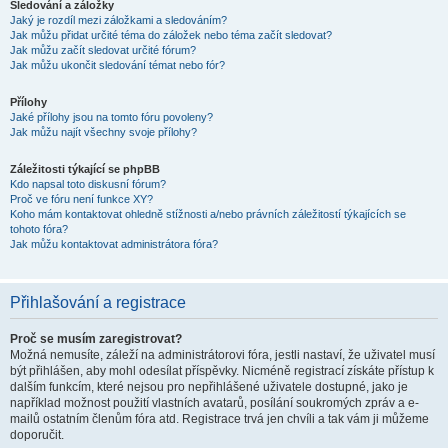
Sledování a záložky
Jaký je rozdíl mezi záložkami a sledováním?
Jak můžu přidat určité téma do záložek nebo téma začít sledovat?
Jak můžu začít sledovat určité fórum?
Jak můžu ukončit sledování témat nebo fór?
Přílohy
Jaké přílohy jsou na tomto fóru povoleny?
Jak můžu najít všechny svoje přílohy?
Záležitosti týkající se phpBB
Kdo napsal toto diskusní fórum?
Proč ve fóru není funkce XY?
Koho mám kontaktovat ohledně stížnosti a/nebo právních záležitostí týkajících se
tohoto fóra?
Jak můžu kontaktovat administrátora fóra?
Přihlašování a registrace
Proč se musím zaregistrovat?
Možná nemusíte, záleží na administrátorovi fóra, jestli nastaví, že uživatel musí
být přihlášen, aby mohl odesílat příspěvky. Nicméně registrací získáte přístup k
dalším funkcím, které nejsou pro nepřihlášené uživatele dostupné, jako je
například možnost použití vlastních avatarů, posílání soukromých zpráv a e-
mailů ostatním členům fóra atd. Registrace trvá jen chvíli a tak vám ji můžeme
doporučit.