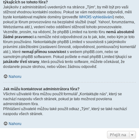
týkajících se tohoto fóra?
Jakýkoliv z administrátorů uvedených na stránce „Tým“, by měl být pro vaši
stížnost vhodnou kontaktní osobou. Pokud se vám nedostane odpovědi, měli
byste kontaktovat majitele domény (proveďte
WHOIS vyhledávání
) nebo,
pokud je fórum provozováno na bezplatné službě (např. Yahoo!, forumzdarma,
Webzdarma atd.), vedení nebo oddělení stížností tohoto provozovatele.
Vezměte, prosím, na vědomí, že phpBB Limited na tomto fóru
nemá absolutně
žádné pravomoci
a nemůže nést odpovědnost za to jak, kde, nebo kým je toto
fórum používáno. Nekontaktujte phpBB Limited v souvislosti s jakýmikoliv
právními záležitostmi (zastavení činnosti, odpovědnost, pomlouvačný komentář
atd.), které
nemají přímou souvislost
s webem phpBB.com, nebo se
samotným phpBB softwarem. Pokud pošlete e-mail phpBB Limited týkající se
jakákoliv třetí strany
, která používá tento software, můžete očekávat, že
dostanete pouze strohou, nebo vůbec žádnou odpověď.
Nahoru
Jak můžu kontaktovat administrátora fóra?
Všichni uživatelé fóra můžou použít formulář „Kontaktujte nás“, který se
nachází naspodu všech stránek, pokud je tato možnost povolena
administrátorem fóra.
Přihlášení uživatelé můžou také použít odkaz „Tým“, který se také nachází
naspodu všech stránek.
Nahoru
Přejít na