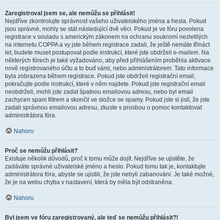
Zaregistroval jsem se, ale nemůžu se přihlásit!
Nejdříve zkontrolujte správnost vašeho uživatelského jména a hesla. Pokud
jsou správné, mohly se stát následující dvě věci. Pokud je ve fóru povolena
registrace v souladu s americkým zákonem na ochranu soukromí nezletilých
na internetu COPPA a vy jste během registrace zadali, že ještě nemáte třináct
let, budete muset postupovat podle instrukcí, které jste obdrželi e-mailem. Na
některých fórech je také vyžadováno, aby před přihlášením proběhla aktivace
nově registrovaného účtu a to buď vámi, nebo administrátorem. Tato informace
byla zobrazena během registrace. Pokud jste obdrželi registrační email,
pokračujte podle instrukcí, které v něm najdete. Pokud jste registrační email
neobdrželi, mohli jste zadat špatnou emailovou adresu, nebo byl email
zachycen spam filtrem a skončil ve složce se spamy. Pokud jste si jistí, že jste
zadali správnou emailovou adresu, zkuste s prosbou o pomoc kontaktovat
administrátora fóra.
Nahoru
Proč se nemůžu přihlásit?
Existuje několik důvodů, proč k tomu může dojít. Nejdříve se ujistěte, že
zadáváte správné uživatelské jméno a heslo. Pokud tomu tak je, kontaktujte
administrátora fóra, abyste se ujistili, že jste nebyli zabanováni. Je také možné,
že je na webu chyba v nastavení, která by měla být odstraněna.
Nahoru
Byl jsem ve fóru zaregistrovaný, ale teď se nemůžu přihlásit?!