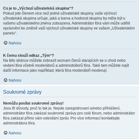
Co je to „Výchozí uživatelská skupina“?
Pokud jste členem více než jedné uživatelské skupiny, vaše výchozí
uživatelská skupina určuje, jaká a barva a hodnost skupiny by měla být u
vašeho uživatelského jména zobrazena. Administrátor fóra vám může udělit
oprávnění ke změně vaší výchozí uživatelské skupiny ve vašem „Uživatelském
panelu“.
Nahoru
K čemu slouží odkaz „Tým“?
Na této stránce můžete zobrazit seznam členů starajících se o chod nebo
vedení fóra včetně moderátorů a administrátorů fóra. Také tam můžete najít
další informace jako například, která fóra moderátoři moderují.
Nahoru
Soukromé zprávy
Nemůžu posílat soukromé zprávy!
Jsou tři důvody, proč to tak je. Nejste zaregistrovaní a/nebo přihlášení,
administrátor fóra zakázal soukromé zprávy pro celé fórum, nebo administrátor
fóra zakázal přímo vám odesílání zpráv. Pro více informací kontaktujte
administrátora fóra.
Nahoru