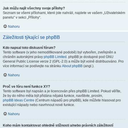
Jak můžu najít všechny svoje přílohy?
Seznam se všemi přílohami, které jste nahráli, najdete ve vašem „Uživatelském
panelu“ v sekci „Přílohy“.
Nahoru
Záležitosti týkající se phpBB
Kdo napsal toto diskusní fórum?
Tento software (v jeho nemodifikované podobě) byl vytvořen, zveřejněn a
chráněn autorskými právy
phpBB Limited
. phpBB je dostupné pod GNU
General Public License verze 2 (GPL-2.0) a může být volně distribuováno. Pro
více informací se podívejte na stránku
About phpBB
(angl.).
Nahoru
Proč ve fóru není funkce XY?
Tento software byl napsán a je licencován přes phpBB Limited. Pokud věříte,
že by do něho měla být přidána nějaká funkce, navštivte, prosím,
phpBB Ideas Centre
(Centrum nápadů pro phpBB), kde můžete hlasovat pro
existující nápady nebo navrhnout nové funkce.
Nahoru
Koho mám kontaktovat ohledně stížnosti a/nebo právních záležitostí