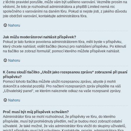
z těchto pravidel porušíte, může vám být uděleno varování. Vezměte prosím na
vědomí, že toto je rozhodnutí administrátora a phpBB Limited nemá nic
společného s varováními na daném fóru. Pokud si nejste jisti, z jakého důvodu
jste obdrželi varování, kontaktujte administrátora fóra.
Nahoru
Jak můžu moderátorovi nahlásit příspěvek?
Pokud je tato funkce povolena administrátorem fóra, měli byste v příspěvku,
který chcete nahlásit, vidět tlačítko (ikonu) pro nahlášení příspěvku. Po kliknutí
na tlačítko se zobrazí formulář, pomocí kterého můžete příspěvek nahlásit.
Nahoru
K čemu slouží tlačítko „Uložit jako rozepsanou zprávu“ zobrazené při psaní
příspěvku?
Pomocí tohoto tlačítka můžete uložit rozepsanou zprávu, abyste ji mohli
dokončit a odeslat později. Pro načtení rozepsaných zpráv přejděte na váš
„Uživatelský panel“, ve kterém naleznete odkaz na vaše rozepsané zprávy.
Nahoru
Proč musí být můj příspěvek schválen?
Administrátor fóra se mohl rozhodnout, že příspěvky ve fóru, do kterého
přispíváte, musí být prohlédnuty předtím, než je budou moci zobrazit ostatní
uživatelé. Je také možné, že vás administrátor fóra vložil do skupiny uživatelů,
jejichž příspěvky musí být schváleny. Kontaktujte, prosím, administrátora fóra