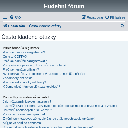
Hudební fórum
FAQ
Registrovat
Přihlásit se
H
Obsah fóra
Často kladené otázky
l
Často kladené otázky
e
d
Přihlašování a registrace
Proč se musím zaregistrovat?
a
Co je to COPPA?
t
Proč se nemůžu zaregistrovat?
Zaregistroval jsem se, ale nemůžu se přihlásit!
Proč se nemůžu přihlásit?
Byl jsem ve fóru zaregistrovaný, ale teď se nemůžu přihlásit?!
Zapomněl jsem heslo!
Proč se automaticky odhlašuji?
K čemu slouží funkce „Smazat cookies“?
Předvolby a nastavení uživatele
Jak můžu změnit svoje nastavení?
Jak můžu zabránit tomu, aby bylo moje uživatelské jméno zobrazeno na seznamu
uživatelů nacházejících se ve fóru?
Zobrazení časů není správné!
Změnil jsem časovou zónu, ale čas se stále nezobrazuje správně!
Můj jazyk není na seznamu!
K čemu slouží obrázky zobrazené u mého uživatelského jména?