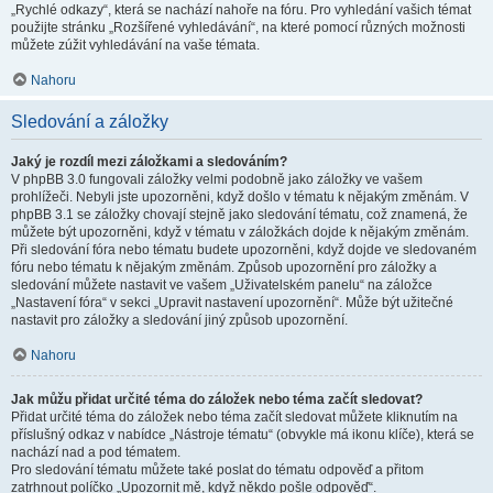
„Rychlé odkazy“, která se nachází nahoře na fóru. Pro vyhledání vašich témat
použijte stránku „Rozšířené vyhledávání“, na které pomocí různých možnosti
můžete zúžit vyhledávání na vaše témata.
Nahoru
Sledování a záložky
Jaký je rozdíl mezi záložkami a sledováním?
V phpBB 3.0 fungovali záložky velmi podobně jako záložky ve vašem
prohlížeči. Nebyli jste upozorněni, když došlo v tématu k nějakým změnám. V
phpBB 3.1 se záložky chovají stejně jako sledování tématu, což znamená, že
můžete být upozorněni, když v tématu v záložkách dojde k nějakým změnám.
Při sledování fóra nebo tématu budete upozorněni, když dojde ve sledovaném
fóru nebo tématu k nějakým změnám. Způsob upozornění pro záložky a
sledování můžete nastavit ve vašem „Uživatelském panelu“ na záložce
„Nastavení fóra“ v sekci „Upravit nastavení upozornění“. Může být užitečné
nastavit pro záložky a sledování jiný způsob upozornění.
Nahoru
Jak můžu přidat určité téma do záložek nebo téma začít sledovat?
Přidat určité téma do záložek nebo téma začít sledovat můžete kliknutím na
příslušný odkaz v nabídce „Nástroje tématu“ (obvykle má ikonu klíče), která se
nachází nad a pod tématem.
Pro sledování tématu můžete také poslat do tématu odpověď a přitom
zatrhnout políčko „Upozornit mě, když někdo pošle odpověď“.