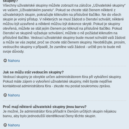
skupiny?
Všechny uživatelské skupiny můžete zobrazit na záložce „Uživatelské skupiny“
ve vašem „Uživatelském panelu“. Pokud se chcete stát členem některé z
uživatelských skupin, pokračujte kliknutím na příslušné tlačítko. Ne do všech
skupin je volný přístup. V některých se musí žádost o členství schválit, některé
můžou být uzavřené a některé můžou být dokonce skryté. Pokud je skupiny
otevřená, můžete se stát jejím členem po kliknutí na příslušné tlačítko. Pokud
členství ve skupině vyžaduje schválení, můžete o ně požádat kliknutím na
příslušné tlačítko. Vedoucí uživatelské skupiny bude muset schválit vaši žádost
a může se vás zeptat, proč se chcete stát členem skupiny. Neobtěžujte, prosím,
vedoucího skupiny v případě, že zamítne vaši žádost - určitě pro to bude mít
svoje důvody.
Nahoru
Jak se můžu stát vedoucím skupiny?
Vedoucí skupiny je obvykle určen administrátorem fóra při vytváření skupiny.
Pokud máte zájem o vytvoření uživatelské skupiny, měli byste nejdříve
kontaktovat administrátora fóra - zkuste mu poslat soukromou zprávu.
Nahoru
Proč mají některé uživatelské skupiny jinou barvu?
Je možné, že administrátor fóra přiřadil k členům určitých skupin nějakou
barvu, aby bylo jednodušší identifikovat členy těchto skupin.
Nahoru