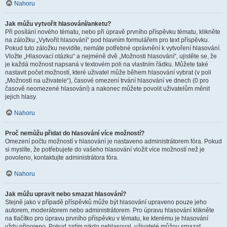
Nahoru
Jak můžu vytvořit hlasování/anketu?
Při posílání nového tématu, nebo při úpravě prvního příspěvku tématu, klikněte
na záložku „Vytvořit hlasování“ pod hlavním formulářem pro text příspěvku.
Pokud tuto záložku nevidíte, nemáte potřebné oprávnění k vytvoření hlasování.
Vložte „Hlasovací otázku“ a nejméně dvě „Možnosti hlasování“, ujistěte se, že
je každá možnost napsaná v textovém poli na vlastním řádku. Můžete také
nastavit počet možností, které uživatel může během hlasování vybrat (v poli
„Možností na uživatele“), časové omezení trvání hlasování ve dnech (0 pro
časově neomezené hlasování) a nakonec můžete povolit uživatelům měnit
jejich hlasy.
Nahoru
Proč nemůžu přidat do hlasování více možností?
Omezení počtu možností v hlasování je nastaveno administrátorem fóra. Pokud
si myslíte, že potřebujete do vašeho hlasování vložit více možností než je
povoleno, kontaktujte administrátora fóra.
Nahoru
Jak můžu upravit nebo smazat hlasování?
Stejně jako v případě příspěvků může být hlasování upraveno pouze jeho
autorem, moderátorem nebo administrátorem. Pro úpravu hlasování klikněte
na tlačítko pro úpravu prvního příspěvku v tématu, ke kterému je hlasování
vždy připojeno. Pokud zatím nikdo nehlasoval, uživatelé můžou smazat