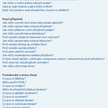
Jak můžu u svého jména zobrazit avatar?
Jaká je moje hodnost a jak ji můžu změnit?
Když chci poslat e-mail uživateli fóra, musím se přihlásit?
Psaní příspěvků
Jak můžu vytvořit nové téma nebo poslat odpověď?
Jak můžu upravit nebo smazat příspěvek?
Jak můžu přidat ke svým příspěvků podpis?
Jak můžu vytvořit hlasování/anketu?
Proč nemůžu přidat do hlasování více možností?
Jak můžu upravit nebo smazat hlasování?
Proč nemám přístup do určitého fóra?
Proč nemůžu posílat přílohy?
Proč jsem obdržel varování?
Jak můžu moderátorovi nahlásit příspěvek?
K čemu slouží tlačítko „Uložit jako rozepsanou zprávu“ zobrazené při psaní příspěvku?
Proč musí být můj příspěvek schválen?
Jak můžu oživit moje téma?
Formátování a druhy témat
Co jsou to BBKódy?
Můžu použít HTML?
Co jsou to smajlíci?
Můžu do příspěvků přidávat obrázky?
Co jsou to globální oznámení?
Co jsou to oznámení?
Co jsou to důležitá témata?
Co jsou to zamknutá témata?
Co jsou to ikony témat?