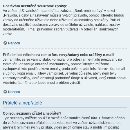
Dostávám nechtěné soukromé zprávy!
Ve vašem „Uživatelském panelu“ na záložce „Soukromé zprávy“ v sekci
„Pravidla, složky a nastavení“ můžete vytvořit pravidlo, pomocí kterého budou
zprávy od určeného uživatele nebo uživatelů automaticky smazány. Pokud
dostáváte urážlivé soukromé zprávy od určitého uživatele, nahlaste zprávy
moderátorům. Ti mají pravomoc zabránit uživateli v odesílání soukromých
zpráv.
Nahoru
Přišel mi od někoho na tomto fóru nevyžádaný nebo urážlivý e-mail!
Je nám líto, že se vám to stalo. Formulář pro odesílání e-mailů používaný na
tomto fóru obsahuje obranné mechanismy, pomocí kterých můžeme
vystopovat, kdo posílá takové emaily, proto pošlete administrátorovi fóra email
s úplnou kopií emailu, který vám přišel. Je velmi důležité, aby v něm byly
zahrnuty hlavičky, které obsahují podrobné údaje o uživateli, který email poslal.
Administrátor fóra pak bude moci problém vyřešit.
Nahoru
Přátelé a nepřátelé
Co jsou seznamy přátel a nepřátel?
Tyto seznamy můžete použít k rozdělení ostatních členů fóra. Uživatelé přidáni
do vašeho seznamu přátel budou zobrazeni ve vašem uživatelském panelu,
abyste k nim měli rychlý přístup, viděli jejich online stav a mohli jim posílat