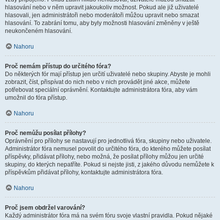
hlasování nebo v něm upravit jakoukoliv možnost. Pokud ale již uživatelé
hlasovali, jen administrátoři nebo moderátoři můžou upravit nebo smazat
hlasování. To zabrání tomu, aby byly možnosti hlasování změněny v ještě
neukončeném hlasování.
Nahoru
Proč nemám přístup do určitého fóra?
Do některých fór mají přístup jen určití uživatelé nebo skupiny. Abyste je mohli
zobrazit, číst, přispívat do nich nebo v nich provádět jiné akce, můžete
potřebovat speciální oprávnění. Kontaktujte administrátora fóra, aby vám
umožnil do fóra přístup.
Nahoru
Proč nemůžu posílat přílohy?
Oprávnění pro přílohy se nastavují pro jednotlivá fóra, skupiny nebo uživatele.
Administrátor fóra nemusel povolit do určitého fóra, do kterého můžete posílat
příspěvky, přidávat přílohy, nebo možná, že posílat přílohy můžou jen určité
skupiny, do kterých nepatříte. Pokud si nejste jisti, z jakého důvodu nemůžete k
příspěvkům přidávat přílohy, kontaktujte administrátora fóra.
Nahoru
Proč jsem obdržel varování?
Každý administrátor fóra má na svém fóru svoje vlastní pravidla. Pokud nějaké