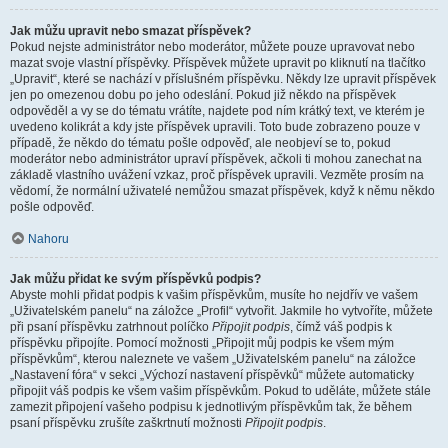
Jak můžu upravit nebo smazat příspěvek?
Pokud nejste administrátor nebo moderátor, můžete pouze upravovat nebo
mazat svoje vlastní příspěvky. Příspěvek můžete upravit po kliknutí na tlačítko
„Upravit“, které se nachází v příslušném příspěvku. Někdy lze upravit příspěvek
jen po omezenou dobu po jeho odeslání. Pokud již někdo na příspěvek
odpověděl a vy se do tématu vrátíte, najdete pod ním krátký text, ve kterém je
uvedeno kolikrát a kdy jste příspěvek upravili. Toto bude zobrazeno pouze v
případě, že někdo do tématu pošle odpověď, ale neobjeví se to, pokud
moderátor nebo administrátor upraví příspěvek, ačkoli ti mohou zanechat na
základě vlastního uvážení vzkaz, proč příspěvek upravili. Vezměte prosím na
vědomí, že normální uživatelé nemůžou smazat příspěvek, když k němu někdo
pošle odpověď.
Nahoru
Jak můžu přidat ke svým příspěvků podpis?
Abyste mohli přidat podpis k vašim příspěvkům, musíte ho nejdřív ve vašem
„Uživatelském panelu“ na záložce „Profil“ vytvořit. Jakmile ho vytvoříte, můžete
při psaní příspěvku zatrhnout políčko
Připojit podpis
, čímž váš podpis k
příspěvku připojíte. Pomocí možnosti „Připojit můj podpis ke všem mým
příspěvkům“, kterou naleznete ve vašem „Uživatelském panelu“ na záložce
„Nastavení fóra“ v sekci „Výchozí nastavení příspěvků“ můžete automaticky
připojit váš podpis ke všem vašim příspěvkům. Pokud to uděláte, můžete stále
zamezit připojení vašeho podpisu k jednotlivým příspěvkům tak, že během
psaní příspěvku zrušíte zaškrtnutí možnosti
Připojit podpis
.