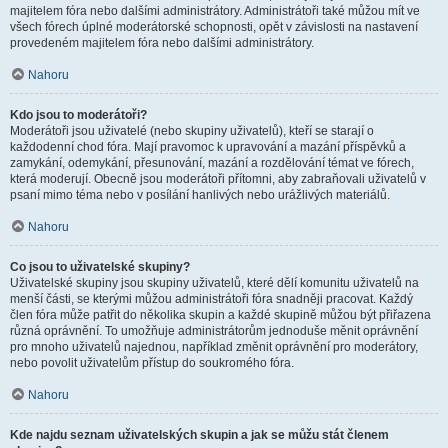
majitelem fóra nebo dalšími administrátory. Administrátoři také můžou mít ve
všech fórech úplné moderátorské schopnosti, opět v závislosti na nastavení
provedeném majitelem fóra nebo dalšími administrátory.
Nahoru
Kdo jsou to moderátoři?
Moderátoři jsou uživatelé (nebo skupiny uživatelů), kteří se starají o
každodenní chod fóra. Mají pravomoc k upravování a mazání příspěvků a
zamykání, odemykání, přesunování, mazání a rozdělování témat ve fórech,
která moderují. Obecně jsou moderátoři přítomni, aby zabraňovali uživatelů v
psaní mimo téma nebo v posílání hanlivých nebo urážlivých materiálů.
Nahoru
Co jsou to uživatelské skupiny?
Uživatelské skupiny jsou skupiny uživatelů, které dělí komunitu uživatelů na
menší části, se kterými můžou administrátoři fóra snadněji pracovat. Každý
člen fóra může patřit do několika skupin a každé skupině můžou být přiřazena
různá oprávnění. To umožňuje administrátorům jednoduše měnit oprávnění
pro mnoho uživatelů najednou, například změnit oprávnění pro moderátory,
nebo povolit uživatelům přístup do soukromého fóra.
Nahoru
Kde najdu seznam uživatelských skupin a jak se můžu stát členem