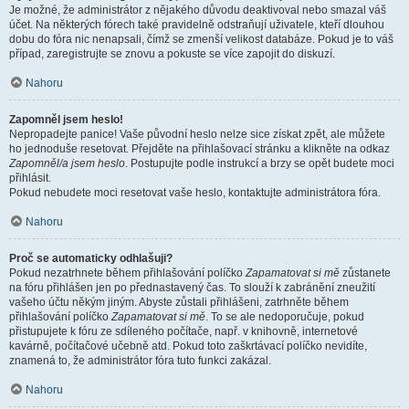
Je možné, že administrátor z nějakého důvodu deaktivoval nebo smazal váš
účet. Na některých fórech také pravidelně odstraňují uživatele, kteří dlouhou
dobu do fóra nic nenapsali, čímž se zmenší velikost databáze. Pokud je to váš
případ, zaregistrujte se znovu a pokuste se více zapojit do diskuzí.
Nahoru
Zapomněl jsem heslo!
Nepropadejte panice! Vaše původní heslo nelze sice získat zpět, ale můžete
ho jednoduše resetovat. Přejděte na přihlašovací stránku a klikněte na odkaz
Zapomněl/a jsem heslo
. Postupujte podle instrukcí a brzy se opět budete moci
přihlásit.
Pokud nebudete moci resetovat vaše heslo, kontaktujte administrátora fóra.
Nahoru
Proč se automaticky odhlašuji?
Pokud nezatrhnete během přihlašování políčko
Zapamatovat si mě
zůstanete
na fóru přihlášen jen po přednastavený čas. To slouží k zabránění zneužití
vašeho účtu někým jiným. Abyste zůstali přihlášeni, zatrhněte během
přihlašování políčko
Zapamatovat si mě
. To se ale nedoporučuje, pokud
přistupujete k fóru ze sdíleného počítače, např. v knihovně, internetové
kavárně, počítačové učebně atd. Pokud toto zaškrtávací políčko nevidíte,
znamená to, že administrátor fóra tuto funkci zakázal.
Nahoru