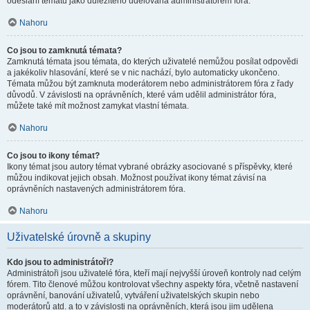
odeslání tématu jako důležitého udělována administrátorem fóra.
Nahoru
Co jsou to zamknutá témata?
Zamknutá témata jsou témata, do kterých uživatelé nemůžou posílat odpovědi
a jakékoliv hlasování, které se v nic nachází, bylo automaticky ukončeno.
Témata můžou být zamknuta moderátorem nebo administrátorem fóra z řady
důvodů. V závislosti na oprávněních, které vám udělil administrátor fóra,
můžete také mít možnost zamykat vlastní témata.
Nahoru
Co jsou to ikony témat?
Ikony témat jsou autory témat vybrané obrázky asociované s příspěvky, které
můžou indikovat jejich obsah. Možnost používat ikony témat závisí na
oprávněních nastavených administrátorem fóra.
Nahoru
Uživatelské úrovně a skupiny
Kdo jsou to administrátoři?
Administrátoři jsou uživatelé fóra, kteří mají nejvyšší úroveň kontroly nad celým
fórem. Tito členové můžou kontrolovat všechny aspekty fóra, včetně nastavení
oprávnění, banování uživatelů, vytváření uživatelských skupin nebo
moderátorů atd. a to v závislosti na oprávněních, která jsou jim udělena