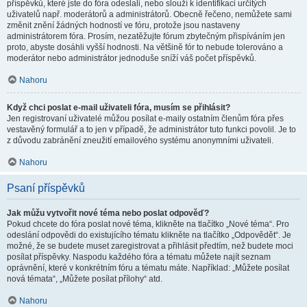
příspěvků, které jste do fóra odeslali, nebo slouží k identifikaci určitých
uživatelů např. moderátorů a administrátorů. Obecně řečeno, nemůžete sami
změnit znění žádných hodností ve fóru, protože jsou nastaveny
administrátorem fóra. Prosím, nezatěžujte fórum zbytečným přispíváním jen
proto, abyste dosáhli vyšší hodnosti. Na většině fór to nebude tolerováno a
moderátor nebo administrátor jednoduše sníží váš počet příspěvků.
Nahoru
Když chci poslat e-mail uživateli fóra, musím se přihlásit?
Jen registrovaní uživatelé můžou posílat e-maily ostatním členům fóra přes
vestavěný formulář a to jen v případě, že administrátor tuto funkci povolil. Je to
z důvodu zabránění zneužití emailového systému anonymními uživateli.
Nahoru
Psaní příspěvků
Jak můžu vytvořit nové téma nebo poslat odpověď?
Pokud chcete do fóra poslat nové téma, klikněte na tlačítko „Nové téma“. Pro
odeslání odpovědi do existujícího tématu klikněte na tlačítko „Odpovědět“. Je
možné, že se budete muset zaregistrovat a přihlásit předtím, než budete moci
posílat příspěvky. Naspodu každého fóra a tématu můžete najít seznam
oprávnění, které v konkrétním fóru a tématu máte. Například: „Můžete posílat
nová témata“, „Můžete posílat přílohy“ atd.
Nahoru