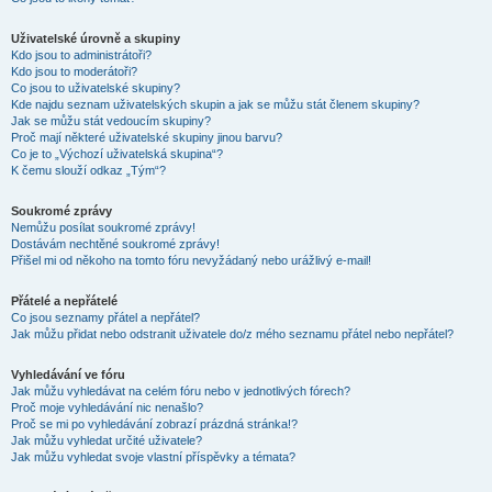
Uživatelské úrovně a skupiny
Kdo jsou to administrátoři?
Kdo jsou to moderátoři?
Co jsou to uživatelské skupiny?
Kde najdu seznam uživatelských skupin a jak se můžu stát členem skupiny?
Jak se můžu stát vedoucím skupiny?
Proč mají některé uživatelské skupiny jinou barvu?
Co je to „Výchozí uživatelská skupina“?
K čemu slouží odkaz „Tým“?
Soukromé zprávy
Nemůžu posílat soukromé zprávy!
Dostávám nechtěné soukromé zprávy!
Přišel mi od někoho na tomto fóru nevyžádaný nebo urážlivý e-mail!
Přátelé a nepřátelé
Co jsou seznamy přátel a nepřátel?
Jak můžu přidat nebo odstranit uživatele do/z mého seznamu přátel nebo nepřátel?
Vyhledávání ve fóru
Jak můžu vyhledávat na celém fóru nebo v jednotlivých fórech?
Proč moje vyhledávání nic nenašlo?
Proč se mi po vyhledávání zobrazí prázdná stránka!?
Jak můžu vyhledat určité uživatele?
Jak můžu vyhledat svoje vlastní příspěvky a témata?