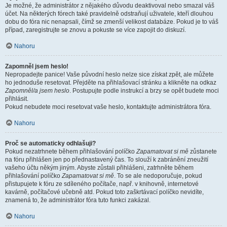
Je možné, že administrátor z nějakého důvodu deaktivoval nebo smazal váš
účet. Na některých fórech také pravidelně odstraňují uživatele, kteří dlouhou
dobu do fóra nic nenapsali, čímž se zmenší velikost databáze. Pokud je to váš
případ, zaregistrujte se znovu a pokuste se více zapojit do diskuzí.
Nahoru
Zapomněl jsem heslo!
Nepropadejte panice! Vaše původní heslo nelze sice získat zpět, ale můžete
ho jednoduše resetovat. Přejděte na přihlašovací stránku a klikněte na odkaz
Zapomněl/a jsem heslo
. Postupujte podle instrukcí a brzy se opět budete moci
přihlásit.
Pokud nebudete moci resetovat vaše heslo, kontaktujte administrátora fóra.
Nahoru
Proč se automaticky odhlašuji?
Pokud nezatrhnete během přihlašování políčko
Zapamatovat si mě
zůstanete
na fóru přihlášen jen po přednastavený čas. To slouží k zabránění zneužití
vašeho účtu někým jiným. Abyste zůstali přihlášeni, zatrhněte během
přihlašování políčko
Zapamatovat si mě
. To se ale nedoporučuje, pokud
přistupujete k fóru ze sdíleného počítače, např. v knihovně, internetové
kavárně, počítačové učebně atd. Pokud toto zaškrtávací políčko nevidíte,
znamená to, že administrátor fóra tuto funkci zakázal.
Nahoru