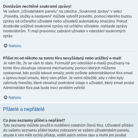
Dostávám nechtěné soukromé zprávy!
Ve vašem „Uživatelském panelu“ na záložce „Soukromé zprávy“ v sekci
„Pravidla, složky a nastavení“ můžete vytvořit pravidlo, pomocí kterého budou
zprávy od určeného uživatele nebo uživatelů automaticky smazány. Pokud
dostáváte urážlivé soukromé zprávy od určitého uživatele, nahlaste zprávy
moderátorům. Ti mají pravomoc zabránit uživateli v odesílání soukromých
zpráv.
Nahoru
Přišel mi od někoho na tomto fóru nevyžádaný nebo urážlivý e-mail!
Je nám líto, že se vám to stalo. Formulář pro odesílání e-mailů používaný na
tomto fóru obsahuje obranné mechanismy, pomocí kterých můžeme
vystopovat, kdo posílá takové emaily, proto pošlete administrátorovi fóra email
s úplnou kopií emailu, který vám přišel. Je velmi důležité, aby v něm byly
zahrnuty hlavičky, které obsahují podrobné údaje o uživateli, který email poslal.
Administrátor fóra pak bude moci problém vyřešit.
Nahoru
Přátelé a nepřátelé
Co jsou seznamy přátel a nepřátel?
Tyto seznamy můžete použít k rozdělení ostatních členů fóra. Uživatelé přidáni
do vašeho seznamu přátel budou zobrazeni ve vašem uživatelském panelu,
abyste k nim měli rychlý přístup, viděli jejich online stav a mohli jim posílat