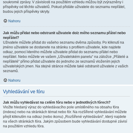
soukromé zprávy. V závislosti na použitém vzhledu můžou být zvýrazněny i
příspěvky od těchto uživatelů. Pokud přidáte uživatele do seznamu nepřátel,
budou jejich příspěvky skryty.
Nahoru
Jak můžu přidat nebo odstranit uživatele do/z mého seznamu přátel nebo
nepřátel?
Uživatele můžete přidat do vašeho seznamu dvěma způsoby. Po kliknutí na
jméno uživatele se dostanete na stránku s profilem uživatele, kde najdete
odkaz, pomocí kterého můžete uživatele přidat do seznamu přátel nebo
nepřátel. Nebo můžete ve vašem „Uživatelském panelu“ na záložce „Přátelé a
nepřátelé“ přímo přidat uživatele do jednoho ze seznamů vložením jejich
uživatelských jmen. Na stejné stránce můžete také odstranit uživatele z vašich
seznamů.
Nahoru
Vyhledávání ve fóru
Jak můžu vyhledávat na celém fóru nebo v jednotlivých fórech?
Vložte hledaný výraz do vyhledávacího pole umístěného na obsahu fóra
(indexu) nebo na stránkách témat nebo fór. Na rozšířené vyhledávání můžete
přejít kliknutím na odkaz (nebo ikonu) „Rozšířené vyhledávání“, který najdete
na všech stránkách fóra. Jakým způsobem bude vyhledávání dostupné závisí
na použitém vzhledu fóra.