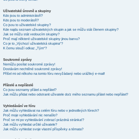
Uživatelské úrovně a skupiny
Kdo jsou to administrátoři?
Kdo jsou to moderátoři?
Co jsou to uživatelské skupiny?
Kde najdu seznam uživatelských skupin a jak se můžu stát členem skupiny?
Jak se můžu stát vedoucím skupiny?
Proč mají některé uživatelské skupiny jinou barvu?
Co je to „Výchozí uživatelská skupina“?
K čemu slouží odkaz „Tým“?
Soukromé zprávy
Nemůžu posílat soukromé zprávy!
Dostávám nechtěné soukromé zprávy!
Přišel mi od někoho na tomto fóru nevyžádaný nebo urážlivý e-mail!
Přátelé a nepřátelé
Co jsou seznamy přátel a nepřátel?
Jak můžu přidat nebo odstranit uživatele do/z mého seznamu přátel nebo nepřátel?
Vyhledávání ve fóru
Jak můžu vyhledávat na celém fóru nebo v jednotlivých fórech?
Proč moje vyhledávání nic nenašlo?
Proč se mi po vyhledávání zobrazí prázdná stránka!?
Jak můžu vyhledat určité uživatele?
Jak můžu vyhledat svoje vlastní příspěvky a témata?