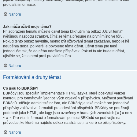
pro další informace.
Nahoru
Jak můžu oživit moje téma?
Při zobrazení tématu můžete oživit téma kliknutím na odkaz „Oživit téma“
(většinou naspodu stránky), čímž se téma přesune na první místo ve fóru.
Pokud tento odkaz nevidíte, mohlo být oživování témat zakázáno, nebo ještě
neuběhla doba, po které je povoleno téma oživit. Oživit téma jde také
jednoduše tak, že do něho odešlete příspěvek. Pokud to ale budete dělat,
ujistěte se, že to není proti pravidlům fóra.
Nahoru
Formátování a druhy témat
Co jsou to BBKódy?
BBKódy jsou speciální implementace HTML jazyka, které poskytují velkou
kontrolu pro formátování jednotlivých objektů v příspěvcích. Možnost používání
BBKódů uděluje administrátor fóra, ale BBKódy je také možné pro jednotlivé
příspěvky zakázat ve formuláři pro odesílání příspěvků. BBKódy se používají
podobně jako HTML, ale tagy jsou uzavřeny v hranatých závorkách [ a ] a ne v
< a >. Pro více informací o formátování pomocí BBKódů se podívejte na
průvodce, ke kterému najdete odkaz na stránce, na které se píší příspěvky.
Nahoru