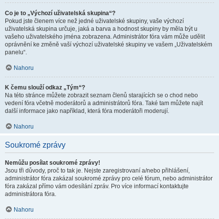
Co je to „Výchozí uživatelská skupina“?
Pokud jste členem více než jedné uživatelské skupiny, vaše výchozí
uživatelská skupina určuje, jaká a barva a hodnost skupiny by měla být u
vašeho uživatelského jména zobrazena. Administrátor fóra vám může udělit
oprávnění ke změně vaší výchozí uživatelské skupiny ve vašem „Uživatelském
panelu“.
Nahoru
K čemu slouží odkaz „Tým“?
Na této stránce můžete zobrazit seznam členů starajících se o chod nebo
vedení fóra včetně moderátorů a administrátorů fóra. Také tam můžete najít
další informace jako například, která fóra moderátoři moderují.
Nahoru
Soukromé zprávy
Nemůžu posílat soukromé zprávy!
Jsou tři důvody, proč to tak je. Nejste zaregistrovaní a/nebo přihlášení,
administrátor fóra zakázal soukromé zprávy pro celé fórum, nebo administrátor
fóra zakázal přímo vám odesílání zpráv. Pro více informací kontaktujte
administrátora fóra.
Nahoru