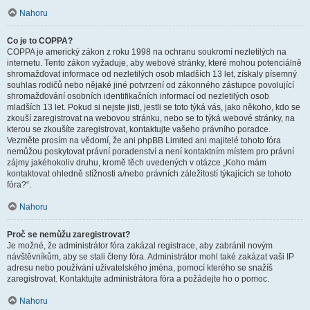
Nahoru
Co je to COPPA?
COPPA je americký zákon z roku 1998 na ochranu soukromí nezletilých na
internetu. Tento zákon vyžaduje, aby webové stránky, které mohou potenciálně
shromažďovat informace od nezletilých osob mladších 13 let, získaly písemný
souhlas rodičů nebo nějaké jiné potvrzení od zákonného zástupce povolující
shromažďování osobních identifikačních informací od nezletilých osob
mladších 13 let. Pokud si nejste jisti, jestli se toto týká vás, jako někoho, kdo se
zkouší zaregistrovat na webovou stránku, nebo se to týká webové stránky, na
kterou se zkoušíte zaregistrovat, kontaktujte vašeho právního poradce.
Vezměte prosím na vědomí, že ani phpBB Limited ani majitelé tohoto fóra
nemůžou poskytovat právní poradenství a není kontaktním místem pro právní
zájmy jakéhokoliv druhu, kromě těch uvedených v otázce „Koho mám
kontaktovat ohledně stížnosti a/nebo právních záležitostí týkajících se tohoto
fóra?“.
Nahoru
Proč se nemůžu zaregistrovat?
Je možné, že administrátor fóra zakázal registrace, aby zabránil novým
návštěvníkům, aby se stali členy fóra. Administrátor mohl také zakázat vaši IP
adresu nebo používání uživatelského jména, pomocí kterého se snažíš
zaregistrovat. Kontaktujte administrátora fóra a požádejte ho o pomoc.
Nahoru