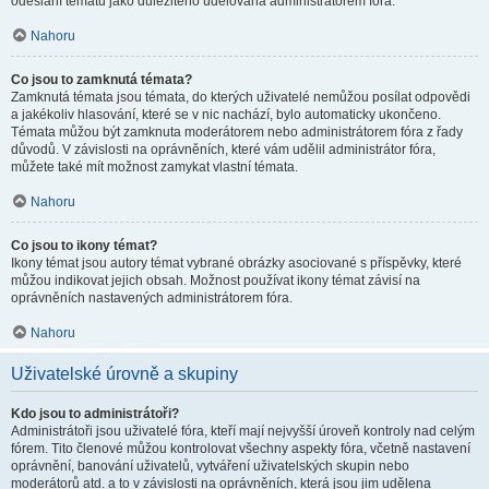
odeslání tématu jako důležitého udělována administrátorem fóra.
Nahoru
Co jsou to zamknutá témata?
Zamknutá témata jsou témata, do kterých uživatelé nemůžou posílat odpovědi
a jakékoliv hlasování, které se v nic nachází, bylo automaticky ukončeno.
Témata můžou být zamknuta moderátorem nebo administrátorem fóra z řady
důvodů. V závislosti na oprávněních, které vám udělil administrátor fóra,
můžete také mít možnost zamykat vlastní témata.
Nahoru
Co jsou to ikony témat?
Ikony témat jsou autory témat vybrané obrázky asociované s příspěvky, které
můžou indikovat jejich obsah. Možnost používat ikony témat závisí na
oprávněních nastavených administrátorem fóra.
Nahoru
Uživatelské úrovně a skupiny
Kdo jsou to administrátoři?
Administrátoři jsou uživatelé fóra, kteří mají nejvyšší úroveň kontroly nad celým
fórem. Tito členové můžou kontrolovat všechny aspekty fóra, včetně nastavení
oprávnění, banování uživatelů, vytváření uživatelských skupin nebo
moderátorů atd. a to v závislosti na oprávněních, která jsou jim udělena