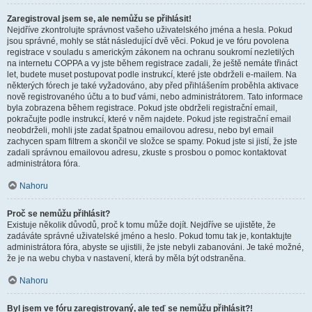
Zaregistroval jsem se, ale nemůžu se přihlásit!
Nejdříve zkontrolujte správnost vašeho uživatelského jména a hesla. Pokud
jsou správné, mohly se stát následující dvě věci. Pokud je ve fóru povolena
registrace v souladu s americkým zákonem na ochranu soukromí nezletilých
na internetu COPPA a vy jste během registrace zadali, že ještě nemáte třináct
let, budete muset postupovat podle instrukcí, které jste obdrželi e-mailem. Na
některých fórech je také vyžadováno, aby před přihlášením proběhla aktivace
nově registrovaného účtu a to buď vámi, nebo administrátorem. Tato informace
byla zobrazena během registrace. Pokud jste obdrželi registrační email,
pokračujte podle instrukcí, které v něm najdete. Pokud jste registrační email
neobdrželi, mohli jste zadat špatnou emailovou adresu, nebo byl email
zachycen spam filtrem a skončil ve složce se spamy. Pokud jste si jistí, že jste
zadali správnou emailovou adresu, zkuste s prosbou o pomoc kontaktovat
administrátora fóra.
Nahoru
Proč se nemůžu přihlásit?
Existuje několik důvodů, proč k tomu může dojít. Nejdříve se ujistěte, že
zadáváte správné uživatelské jméno a heslo. Pokud tomu tak je, kontaktujte
administrátora fóra, abyste se ujistili, že jste nebyli zabanováni. Je také možné,
že je na webu chyba v nastavení, která by měla být odstraněna.
Nahoru
Byl jsem ve fóru zaregistrovaný, ale teď se nemůžu přihlásit?!