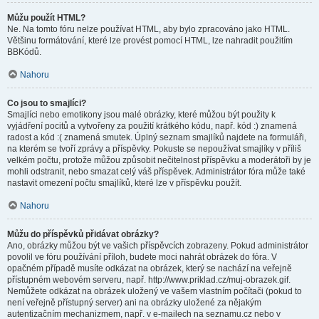
Můžu použít HTML?
Ne. Na tomto fóru nelze používat HTML, aby bylo zpracováno jako HTML.
Většinu formátování, které lze provést pomocí HTML, lze nahradit použitím
BBKódů.
Nahoru
Co jsou to smajlíci?
Smajlíci nebo emotikony jsou malé obrázky, které můžou být použity k
vyjádření pocitů a vytvořeny za použití krátkého kódu, např. kód :) znamená
radost a kód :( znamená smutek. Úplný seznam smajlíků najdete na formuláři,
na kterém se tvoří zprávy a příspěvky. Pokuste se nepoužívat smajlíky v příliš
velkém počtu, protože můžou způsobit nečitelnost příspěvku a moderátoři by je
mohli odstranit, nebo smazat celý váš příspěvek. Administrátor fóra může také
nastavit omezení počtu smajlíků, které lze v příspěvku použít.
Nahoru
Můžu do příspěvků přidávat obrázky?
Ano, obrázky můžou být ve vašich příspěvcích zobrazeny. Pokud administrátor
povolil ve fóru používání příloh, budete moci nahrát obrázek do fóra. V
opačném případě musíte odkázat na obrázek, který se nachází na veřejně
přístupném webovém serveru, např. http://www.priklad.cz/muj-obrazek.gif.
Nemůžete odkázat na obrázek uložený ve vašem vlastním počítači (pokud to
není veřejně přístupný server) ani na obrázky uložené za nějakým
autentizačním mechanizmem, např. v e-mailech na seznamu.cz nebo v