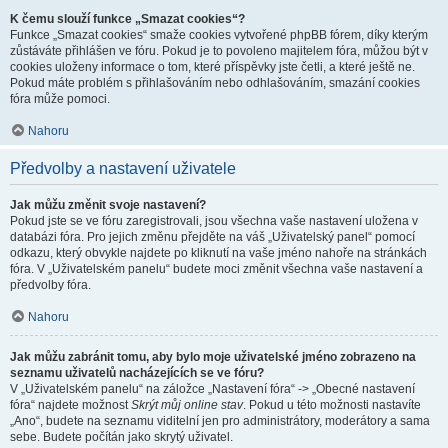
K čemu slouží funkce „Smazat cookies“?
Funkce „Smazat cookies“ smaže cookies vytvořené phpBB fórem, díky kterým
zůstáváte přihlášen ve fóru. Pokud je to povoleno majitelem fóra, můžou být v
cookies uloženy informace o tom, které příspěvky jste četli, a které ještě ne.
Pokud máte problém s přihlašováním nebo odhlašováním, smazání cookies
fóra může pomoci.
Nahoru
Předvolby a nastavení uživatele
Jak můžu změnit svoje nastavení?
Pokud jste se ve fóru zaregistrovali, jsou všechna vaše nastavení uložena v
databázi fóra. Pro jejich změnu přejděte na váš „Uživatelský panel“ pomocí
odkazu, který obvykle najdete po kliknutí na vaše jméno nahoře na stránkách
fóra. V „Uživatelském panelu“ budete moci změnit všechna vaše nastavení a
předvolby fóra.
Nahoru
Jak můžu zabránit tomu, aby bylo moje uživatelské jméno zobrazeno na
seznamu uživatelů nacházejících se ve fóru?
V „Uživatelském panelu“ na záložce „Nastavení fóra“ -> „Obecné nastavení
fóra“ najdete možnost
Skrýt můj online stav
. Pokud u této možnosti nastavíte
„Ano“, budete na seznamu viditelní jen pro administrátory, moderátory a sama
sebe. Budete počítán jako skrytý uživatel.