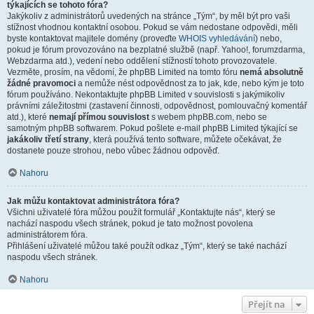
týkajících se tohoto fóra?
Jakýkoliv z administrátorů uvedených na stránce „Tým“, by měl být pro vaši
stížnost vhodnou kontaktní osobou. Pokud se vám nedostane odpovědi, měli
byste kontaktovat majitele domény (proveďte
WHOIS vyhledávání
) nebo,
pokud je fórum provozováno na bezplatné službě (např. Yahoo!, forumzdarma,
Webzdarma atd.), vedení nebo oddělení stížností tohoto provozovatele.
Vezměte, prosím, na vědomí, že phpBB Limited na tomto fóru
nemá absolutně
žádné pravomoci
a nemůže nést odpovědnost za to jak, kde, nebo kým je toto
fórum používáno. Nekontaktujte phpBB Limited v souvislosti s jakýmikoliv
právními záležitostmi (zastavení činnosti, odpovědnost, pomlouvačný komentář
atd.), které
nemají přímou souvislost
s webem phpBB.com, nebo se
samotným phpBB softwarem. Pokud pošlete e-mail phpBB Limited týkající se
jakákoliv třetí strany
, která používá tento software, můžete očekávat, že
dostanete pouze strohou, nebo vůbec žádnou odpověď.
Nahoru
Jak můžu kontaktovat administrátora fóra?
Všichni uživatelé fóra můžou použít formulář „Kontaktujte nás“, který se
nachází naspodu všech stránek, pokud je tato možnost povolena
administrátorem fóra.
Přihlášení uživatelé můžou také použít odkaz „Tým“, který se také nachází
naspodu všech stránek.
Nahoru
Přejít na