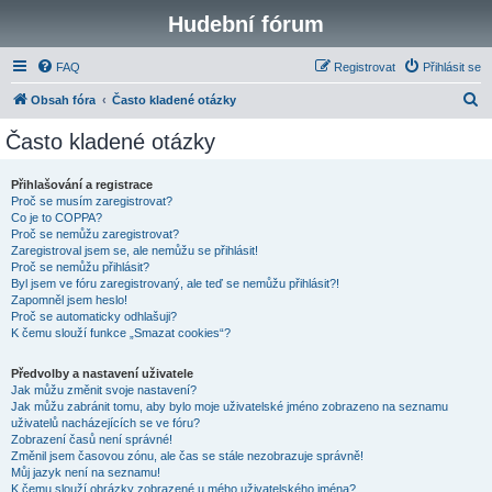
Hudební fórum
FAQ
Registrovat
Přihlásit se
H
Obsah fóra
Často kladené otázky
l
Často kladené otázky
e
d
Přihlašování a registrace
Proč se musím zaregistrovat?
a
Co je to COPPA?
t
Proč se nemůžu zaregistrovat?
Zaregistroval jsem se, ale nemůžu se přihlásit!
Proč se nemůžu přihlásit?
Byl jsem ve fóru zaregistrovaný, ale teď se nemůžu přihlásit?!
Zapomněl jsem heslo!
Proč se automaticky odhlašuji?
K čemu slouží funkce „Smazat cookies“?
Předvolby a nastavení uživatele
Jak můžu změnit svoje nastavení?
Jak můžu zabránit tomu, aby bylo moje uživatelské jméno zobrazeno na seznamu
uživatelů nacházejících se ve fóru?
Zobrazení časů není správné!
Změnil jsem časovou zónu, ale čas se stále nezobrazuje správně!
Můj jazyk není na seznamu!
K čemu slouží obrázky zobrazené u mého uživatelského jména?