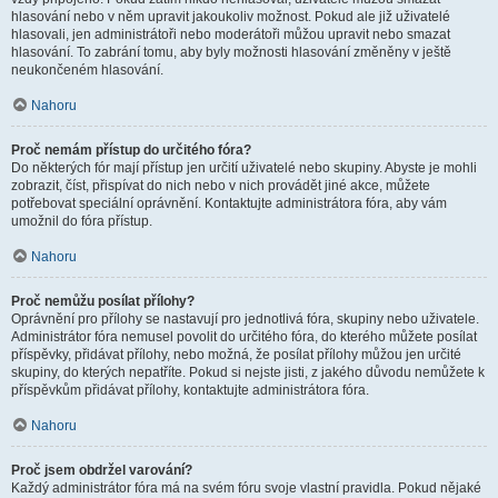
hlasování nebo v něm upravit jakoukoliv možnost. Pokud ale již uživatelé
hlasovali, jen administrátoři nebo moderátoři můžou upravit nebo smazat
hlasování. To zabrání tomu, aby byly možnosti hlasování změněny v ještě
neukončeném hlasování.
Nahoru
Proč nemám přístup do určitého fóra?
Do některých fór mají přístup jen určití uživatelé nebo skupiny. Abyste je mohli
zobrazit, číst, přispívat do nich nebo v nich provádět jiné akce, můžete
potřebovat speciální oprávnění. Kontaktujte administrátora fóra, aby vám
umožnil do fóra přístup.
Nahoru
Proč nemůžu posílat přílohy?
Oprávnění pro přílohy se nastavují pro jednotlivá fóra, skupiny nebo uživatele.
Administrátor fóra nemusel povolit do určitého fóra, do kterého můžete posílat
příspěvky, přidávat přílohy, nebo možná, že posílat přílohy můžou jen určité
skupiny, do kterých nepatříte. Pokud si nejste jisti, z jakého důvodu nemůžete k
příspěvkům přidávat přílohy, kontaktujte administrátora fóra.
Nahoru
Proč jsem obdržel varování?
Každý administrátor fóra má na svém fóru svoje vlastní pravidla. Pokud nějaké