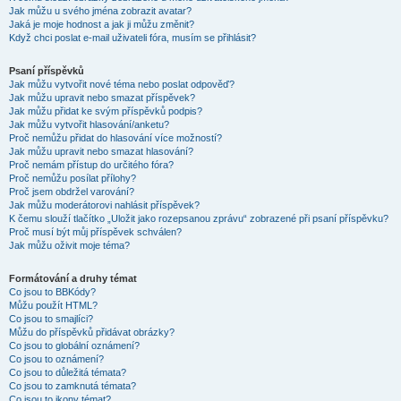
Jak můžu u svého jména zobrazit avatar?
Jaká je moje hodnost a jak ji můžu změnit?
Když chci poslat e-mail uživateli fóra, musím se přihlásit?
Psaní příspěvků
Jak můžu vytvořit nové téma nebo poslat odpověď?
Jak můžu upravit nebo smazat příspěvek?
Jak můžu přidat ke svým příspěvků podpis?
Jak můžu vytvořit hlasování/anketu?
Proč nemůžu přidat do hlasování více možností?
Jak můžu upravit nebo smazat hlasování?
Proč nemám přístup do určitého fóra?
Proč nemůžu posílat přílohy?
Proč jsem obdržel varování?
Jak můžu moderátorovi nahlásit příspěvek?
K čemu slouží tlačítko „Uložit jako rozepsanou zprávu“ zobrazené při psaní příspěvku?
Proč musí být můj příspěvek schválen?
Jak můžu oživit moje téma?
Formátování a druhy témat
Co jsou to BBKódy?
Můžu použít HTML?
Co jsou to smajlíci?
Můžu do příspěvků přidávat obrázky?
Co jsou to globální oznámení?
Co jsou to oznámení?
Co jsou to důležitá témata?
Co jsou to zamknutá témata?
Co jsou to ikony témat?