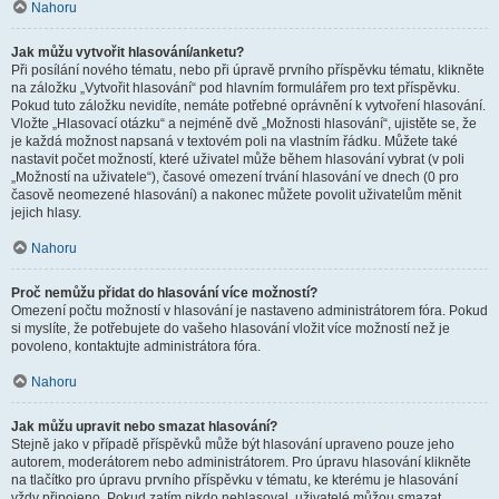
Nahoru
Jak můžu vytvořit hlasování/anketu?
Při posílání nového tématu, nebo při úpravě prvního příspěvku tématu, klikněte
na záložku „Vytvořit hlasování“ pod hlavním formulářem pro text příspěvku.
Pokud tuto záložku nevidíte, nemáte potřebné oprávnění k vytvoření hlasování.
Vložte „Hlasovací otázku“ a nejméně dvě „Možnosti hlasování“, ujistěte se, že
je každá možnost napsaná v textovém poli na vlastním řádku. Můžete také
nastavit počet možností, které uživatel může během hlasování vybrat (v poli
„Možností na uživatele“), časové omezení trvání hlasování ve dnech (0 pro
časově neomezené hlasování) a nakonec můžete povolit uživatelům měnit
jejich hlasy.
Nahoru
Proč nemůžu přidat do hlasování více možností?
Omezení počtu možností v hlasování je nastaveno administrátorem fóra. Pokud
si myslíte, že potřebujete do vašeho hlasování vložit více možností než je
povoleno, kontaktujte administrátora fóra.
Nahoru
Jak můžu upravit nebo smazat hlasování?
Stejně jako v případě příspěvků může být hlasování upraveno pouze jeho
autorem, moderátorem nebo administrátorem. Pro úpravu hlasování klikněte
na tlačítko pro úpravu prvního příspěvku v tématu, ke kterému je hlasování
vždy připojeno. Pokud zatím nikdo nehlasoval, uživatelé můžou smazat