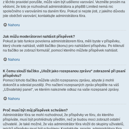
z těchto pravidel porušíte, může vám být uděleno varování. Vezměte prosím na
vědomí, že toto je rozhodnutí administrátora a phpBB Limited nemá nic
společného s varováními na daném fóru. Pokud si nejste jisti, z jakého důvodu
jste obdrželi varování, kontaktujte administrátora fóra.
Nahoru
Jak můžu moderátorovi nahlásit příspěvek?
Pokud je tato funkce povolena administrátorem fóra, měli byste v příspěvku,
který chcete nahlásit, vidět tlačítko (ikonu) pro nahlášení příspěvku. Po kliknutí
na tlačítko se zobrazí formulář, pomocí kterého můžete příspěvek nahlásit.
Nahoru
K čemu slouží tlačítko „Uložit jako rozepsanou zprávu“ zobrazené při psaní
příspěvku?
Pomocí tohoto tlačítka můžete uložit rozepsanou zprávu, abyste ji mohli
dokončit a odeslat později. Pro načtení rozepsaných zpráv přejděte na váš
„Uživatelský panel“, ve kterém naleznete odkaz na vaše rozepsané zprávy.
Nahoru
Proč musí být můj příspěvek schválen?
Administrátor fóra se mohl rozhodnout, že příspěvky ve fóru, do kterého
přispíváte, musí být prohlédnuty předtím, než je budou moci zobrazit ostatní
uživatelé. Je také možné, že vás administrátor fóra vložil do skupiny uživatelů,
jejichž příspěvky musí být schváleny. Kontaktujte, prosím, administrátora fóra