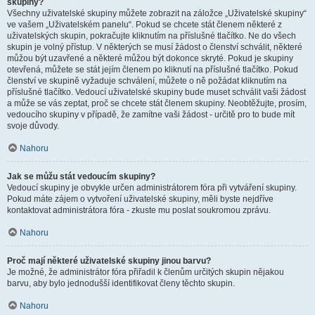
skupiny?
Všechny uživatelské skupiny můžete zobrazit na záložce „Uživatelské skupiny“
ve vašem „Uživatelském panelu“. Pokud se chcete stát členem některé z
uživatelských skupin, pokračujte kliknutím na příslušné tlačítko. Ne do všech
skupin je volný přístup. V některých se musí žádost o členství schválit, některé
můžou být uzavřené a některé můžou být dokonce skryté. Pokud je skupiny
otevřená, můžete se stát jejím členem po kliknutí na příslušné tlačítko. Pokud
členství ve skupině vyžaduje schválení, můžete o ně požádat kliknutím na
příslušné tlačítko. Vedoucí uživatelské skupiny bude muset schválit vaši žádost
a může se vás zeptat, proč se chcete stát členem skupiny. Neobtěžujte, prosím,
vedoucího skupiny v případě, že zamítne vaši žádost - určitě pro to bude mít
svoje důvody.
Nahoru
Jak se můžu stát vedoucím skupiny?
Vedoucí skupiny je obvykle určen administrátorem fóra při vytváření skupiny.
Pokud máte zájem o vytvoření uživatelské skupiny, měli byste nejdříve
kontaktovat administrátora fóra - zkuste mu poslat soukromou zprávu.
Nahoru
Proč mají některé uživatelské skupiny jinou barvu?
Je možné, že administrátor fóra přiřadil k členům určitých skupin nějakou
barvu, aby bylo jednodušší identifikovat členy těchto skupin.
Nahoru