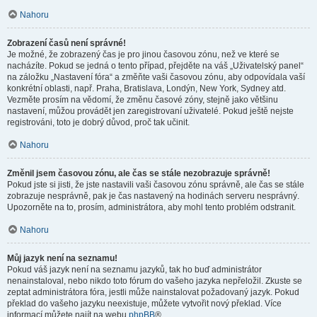
Nahoru
Zobrazení časů není správné!
Je možné, že zobrazený čas je pro jinou časovou zónu, než ve které se
nacházíte. Pokud se jedná o tento případ, přejděte na váš „Uživatelský panel“
na záložku „Nastavení fóra“ a změňte vaši časovou zónu, aby odpovídala vaší
konkrétní oblasti, např. Praha, Bratislava, Londýn, New York, Sydney atd.
Vezměte prosím na vědomí, že změnu časové zóny, stejně jako většinu
nastavení, můžou provádět jen zaregistrovaní uživatelé. Pokud ještě nejste
registrováni, toto je dobrý důvod, proč tak učinit.
Nahoru
Změnil jsem časovou zónu, ale čas se stále nezobrazuje správně!
Pokud jste si jisti, že jste nastavili vaši časovou zónu správně, ale čas se stále
zobrazuje nesprávně, pak je čas nastavený na hodinách serveru nesprávný.
Upozorněte na to, prosím, administrátora, aby mohl tento problém odstranit.
Nahoru
Můj jazyk není na seznamu!
Pokud váš jazyk není na seznamu jazyků, tak ho buď administrátor
nenainstaloval, nebo nikdo toto fórum do vašeho jazyka nepřeložil. Zkuste se
zeptat administrátora fóra, jestli může nainstalovat požadovaný jazyk. Pokud
překlad do vašeho jazyku neexistuje, můžete vytvořit nový překlad. Více
informací můžete najít na webu
phpBB
®.