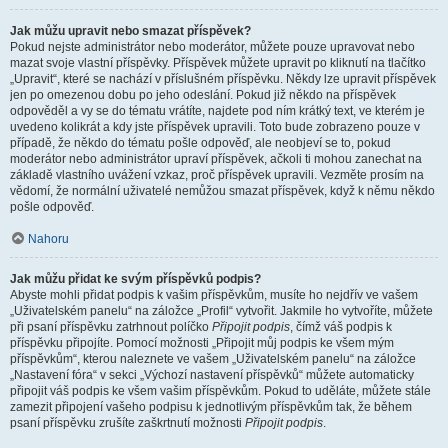
Jak můžu upravit nebo smazat příspěvek?
Pokud nejste administrátor nebo moderátor, můžete pouze upravovat nebo
mazat svoje vlastní příspěvky. Příspěvek můžete upravit po kliknutí na tlačítko
„Upravit“, které se nachází v příslušném příspěvku. Někdy lze upravit příspěvek
jen po omezenou dobu po jeho odeslání. Pokud již někdo na příspěvek
odpověděl a vy se do tématu vrátíte, najdete pod ním krátký text, ve kterém je
uvedeno kolikrát a kdy jste příspěvek upravili. Toto bude zobrazeno pouze v
případě, že někdo do tématu pošle odpověď, ale neobjeví se to, pokud
moderátor nebo administrátor upraví příspěvek, ačkoli ti mohou zanechat na
základě vlastního uvážení vzkaz, proč příspěvek upravili. Vezměte prosím na
vědomí, že normální uživatelé nemůžou smazat příspěvek, když k němu někdo
pošle odpověď.
Nahoru
Jak můžu přidat ke svým příspěvků podpis?
Abyste mohli přidat podpis k vašim příspěvkům, musíte ho nejdřív ve vašem
„Uživatelském panelu“ na záložce „Profil“ vytvořit. Jakmile ho vytvoříte, můžete
při psaní příspěvku zatrhnout políčko
Připojit podpis
, čímž váš podpis k
příspěvku připojíte. Pomocí možnosti „Připojit můj podpis ke všem mým
příspěvkům“, kterou naleznete ve vašem „Uživatelském panelu“ na záložce
„Nastavení fóra“ v sekci „Výchozí nastavení příspěvků“ můžete automaticky
připojit váš podpis ke všem vašim příspěvkům. Pokud to uděláte, můžete stále
zamezit připojení vašeho podpisu k jednotlivým příspěvkům tak, že během
psaní příspěvku zrušíte zaškrtnutí možnosti
Připojit podpis
.