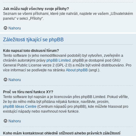
Jak můžu najít všechny svoje přílohy?
Seznam se všemi přílohami, které jste nahráli, najdete ve vašem „Uživatelském
panelu“ v sekci „Přílohy“.
Nahoru
Záležitosti týkající se phpBB
Kdo napsal toto diskusní fórum?
Tento software (v jeho nemodifikované podobě) byl vytvořen, zveřejněn a
chráněn autorskými právy
phpBB Limited
. phpBB je dostupné pod GNU
General Public License verze 2 (GPL-2.0) a může být volně distribuováno. Pro
více informací se podívejte na stránku
About phpBB
(angl.).
Nahoru
Proč ve fóru není funkce XY?
Tento software byl napsán a je licencován přes phpBB Limited. Pokud věříte,
že by do něho měla být přidána nějaká funkce, navštivte, prosím,
phpBB Ideas Centre
(Centrum nápadů pro phpBB), kde můžete hlasovat pro
existující nápady nebo navrhnout nové funkce.
Nahoru
Koho mám kontaktovat ohledně stížnosti a/nebo právních záležitostí