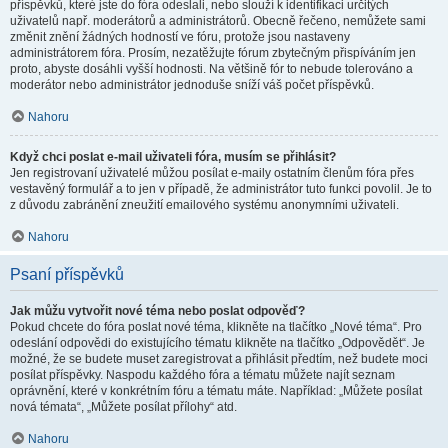
příspěvků, které jste do fóra odeslali, nebo slouží k identifikaci určitých
uživatelů např. moderátorů a administrátorů. Obecně řečeno, nemůžete sami
změnit znění žádných hodností ve fóru, protože jsou nastaveny
administrátorem fóra. Prosím, nezatěžujte fórum zbytečným přispíváním jen
proto, abyste dosáhli vyšší hodnosti. Na většině fór to nebude tolerováno a
moderátor nebo administrátor jednoduše sníží váš počet příspěvků.
Nahoru
Když chci poslat e-mail uživateli fóra, musím se přihlásit?
Jen registrovaní uživatelé můžou posílat e-maily ostatním členům fóra přes
vestavěný formulář a to jen v případě, že administrátor tuto funkci povolil. Je to
z důvodu zabránění zneužití emailového systému anonymními uživateli.
Nahoru
Psaní příspěvků
Jak můžu vytvořit nové téma nebo poslat odpověď?
Pokud chcete do fóra poslat nové téma, klikněte na tlačítko „Nové téma“. Pro
odeslání odpovědi do existujícího tématu klikněte na tlačítko „Odpovědět“. Je
možné, že se budete muset zaregistrovat a přihlásit předtím, než budete moci
posílat příspěvky. Naspodu každého fóra a tématu můžete najít seznam
oprávnění, které v konkrétním fóru a tématu máte. Například: „Můžete posílat
nová témata“, „Můžete posílat přílohy“ atd.
Nahoru