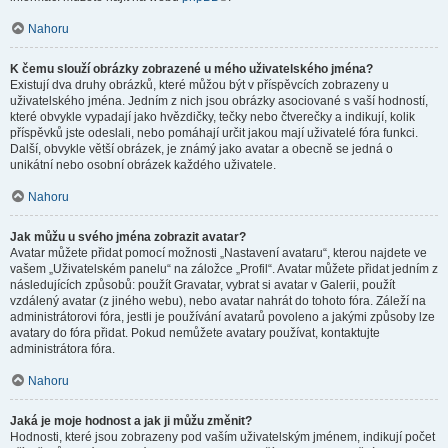
Nahoru
K čemu slouží obrázky zobrazené u mého uživatelského jména?
Existují dva druhy obrázků, které můžou být v příspěvcích zobrazeny u
uživatelského jména. Jedním z nich jsou obrázky asociované s vaší hodností,
které obvykle vypadají jako hvězdičky, tečky nebo čtverečky a indikují, kolik
příspěvků jste odeslali, nebo pomáhají určit jakou mají uživatelé fóra funkci.
Další, obvykle větší obrázek, je známý jako avatar a obecně se jedná o
unikátní nebo osobní obrázek každého uživatele.
Nahoru
Jak můžu u svého jména zobrazit avatar?
Avatar můžete přidat pomocí možnosti „Nastavení avataru“, kterou najdete ve
vašem „Uživatelském panelu“ na záložce „Profil“. Avatar můžete přidat jedním z
následujících způsobů: použít Gravatar, vybrat si avatar v Galerii, použít
vzdálený avatar (z jiného webu), nebo avatar nahrát do tohoto fóra. Záleží na
administrátorovi fóra, jestli je používání avatarů povoleno a jakými způsoby lze
avatary do fóra přidat. Pokud nemůžete avatary používat, kontaktujte
administrátora fóra.
Nahoru
Jaká je moje hodnost a jak ji můžu změnit?
Hodnosti, které jsou zobrazeny pod vaším uživatelským jménem, indikují počet