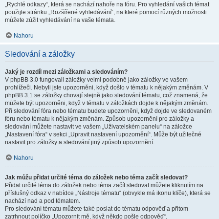
„Rychlé odkazy“, která se nachází nahoře na fóru. Pro vyhledání vašich témat
použijte stránku „Rozšířené vyhledávání“, na které pomocí různých možnosti
můžete zúžit vyhledávání na vaše témata.
Nahoru
Sledování a záložky
Jaký je rozdíl mezi záložkami a sledováním?
V phpBB 3.0 fungovali záložky velmi podobně jako záložky ve vašem
prohlížeči. Nebyli jste upozorněni, když došlo v tématu k nějakým změnám. V
phpBB 3.1 se záložky chovají stejně jako sledování tématu, což znamená, že
můžete být upozorněni, když v tématu v záložkách dojde k nějakým změnám.
Při sledování fóra nebo tématu budete upozorněni, když dojde ve sledovaném
fóru nebo tématu k nějakým změnám. Způsob upozornění pro záložky a
sledování můžete nastavit ve vašem „Uživatelském panelu“ na záložce
„Nastavení fóra“ v sekci „Upravit nastavení upozornění“. Může být užitečné
nastavit pro záložky a sledování jiný způsob upozornění.
Nahoru
Jak můžu přidat určité téma do záložek nebo téma začít sledovat?
Přidat určité téma do záložek nebo téma začít sledovat můžete kliknutím na
příslušný odkaz v nabídce „Nástroje tématu“ (obvykle má ikonu klíče), která se
nachází nad a pod tématem.
Pro sledování tématu můžete také poslat do tématu odpověď a přitom
zatrhnout políčko „Upozornit mě, když někdo pošle odpověď“.