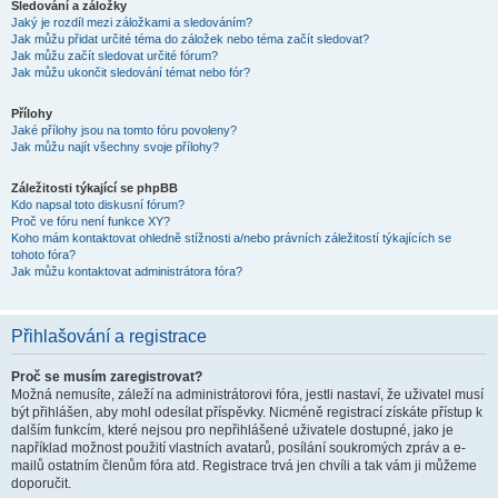
Sledování a záložky
Jaký je rozdíl mezi záložkami a sledováním?
Jak můžu přidat určité téma do záložek nebo téma začít sledovat?
Jak můžu začít sledovat určité fórum?
Jak můžu ukončit sledování témat nebo fór?
Přílohy
Jaké přílohy jsou na tomto fóru povoleny?
Jak můžu najít všechny svoje přílohy?
Záležitosti týkající se phpBB
Kdo napsal toto diskusní fórum?
Proč ve fóru není funkce XY?
Koho mám kontaktovat ohledně stížnosti a/nebo právních záležitostí týkajících se
tohoto fóra?
Jak můžu kontaktovat administrátora fóra?
Přihlašování a registrace
Proč se musím zaregistrovat?
Možná nemusíte, záleží na administrátorovi fóra, jestli nastaví, že uživatel musí
být přihlášen, aby mohl odesílat příspěvky. Nicméně registrací získáte přístup k
dalším funkcím, které nejsou pro nepřihlášené uživatele dostupné, jako je
například možnost použití vlastních avatarů, posílání soukromých zpráv a e-
mailů ostatním členům fóra atd. Registrace trvá jen chvíli a tak vám ji můžeme
doporučit.