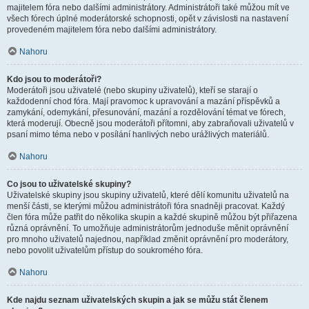
majitelem fóra nebo dalšími administrátory. Administrátoři také můžou mít ve
všech fórech úplné moderátorské schopnosti, opět v závislosti na nastavení
provedeném majitelem fóra nebo dalšími administrátory.
Nahoru
Kdo jsou to moderátoři?
Moderátoři jsou uživatelé (nebo skupiny uživatelů), kteří se starají o
každodenní chod fóra. Mají pravomoc k upravování a mazání příspěvků a
zamykání, odemykání, přesunování, mazání a rozdělování témat ve fórech,
která moderují. Obecně jsou moderátoři přítomni, aby zabraňovali uživatelů v
psaní mimo téma nebo v posílání hanlivých nebo urážlivých materiálů.
Nahoru
Co jsou to uživatelské skupiny?
Uživatelské skupiny jsou skupiny uživatelů, které dělí komunitu uživatelů na
menší části, se kterými můžou administrátoři fóra snadněji pracovat. Každý
člen fóra může patřit do několika skupin a každé skupině můžou být přiřazena
různá oprávnění. To umožňuje administrátorům jednoduše měnit oprávnění
pro mnoho uživatelů najednou, například změnit oprávnění pro moderátory,
nebo povolit uživatelům přístup do soukromého fóra.
Nahoru
Kde najdu seznam uživatelských skupin a jak se můžu stát členem