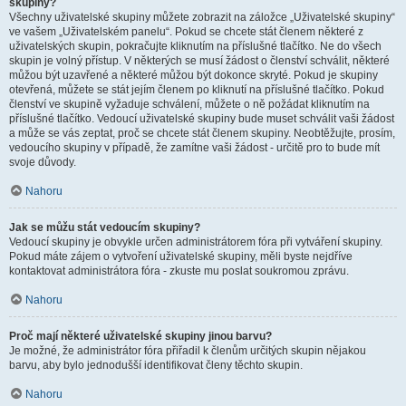
skupiny?
Všechny uživatelské skupiny můžete zobrazit na záložce „Uživatelské skupiny“
ve vašem „Uživatelském panelu“. Pokud se chcete stát členem některé z
uživatelských skupin, pokračujte kliknutím na příslušné tlačítko. Ne do všech
skupin je volný přístup. V některých se musí žádost o členství schválit, některé
můžou být uzavřené a některé můžou být dokonce skryté. Pokud je skupiny
otevřená, můžete se stát jejím členem po kliknutí na příslušné tlačítko. Pokud
členství ve skupině vyžaduje schválení, můžete o ně požádat kliknutím na
příslušné tlačítko. Vedoucí uživatelské skupiny bude muset schválit vaši žádost
a může se vás zeptat, proč se chcete stát členem skupiny. Neobtěžujte, prosím,
vedoucího skupiny v případě, že zamítne vaši žádost - určitě pro to bude mít
svoje důvody.
Nahoru
Jak se můžu stát vedoucím skupiny?
Vedoucí skupiny je obvykle určen administrátorem fóra při vytváření skupiny.
Pokud máte zájem o vytvoření uživatelské skupiny, měli byste nejdříve
kontaktovat administrátora fóra - zkuste mu poslat soukromou zprávu.
Nahoru
Proč mají některé uživatelské skupiny jinou barvu?
Je možné, že administrátor fóra přiřadil k členům určitých skupin nějakou
barvu, aby bylo jednodušší identifikovat členy těchto skupin.
Nahoru