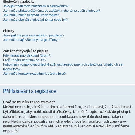
Sledování a záložky
Jaký je rozdíl mezi záložkami a sledováním?
Jak můžu přidat určité téma do záložek nebo téma začít sledovat?
Jak můžu začít sledovat určité fórum?
Jak můžu ukončit sledování témat nebo fór?
Přílohy
Jaké přílohy jsou na tomto fóru povoleny?
Jak můžu najít všechny svoje přílohy?
Záležitosti týkající se phpBB
Kdo napsal toto diskusní fórum?
Proč ve fóru není funkce XY?
Koho mám kontaktovat ohledně stížnosti a/nebo právních záležitostí týkajících se
tohoto fóra?
Jak můžu kontaktovat administrátora fóra?
Přihlašování a registrace
Proč se musím zaregistrovat?
Možná nemusíte, záleží na administrátorovi fóra, jestli nastaví, že uživatel musí
být přihlášen, aby mohl odesílat příspěvky. Nicméně registrací získáte přístup k
dalším funkcím, které nejsou pro nepřihlášené uživatele dostupné, jako je
například možnost použití vlastních avatarů, posílání soukromých zpráv a e-
mailů ostatním členům fóra atd. Registrace trvá jen chvíli a tak vám ji můžeme
doporučit.