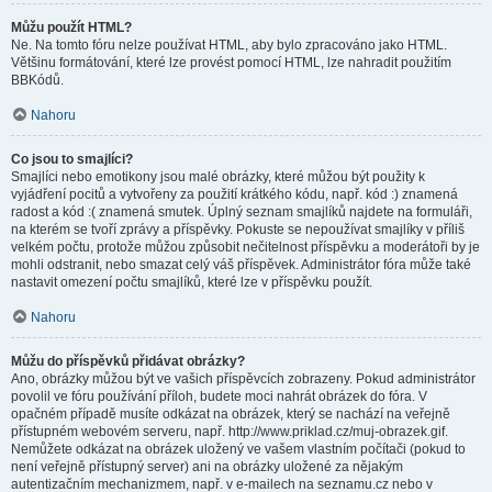
Můžu použít HTML?
Ne. Na tomto fóru nelze používat HTML, aby bylo zpracováno jako HTML.
Většinu formátování, které lze provést pomocí HTML, lze nahradit použitím
BBKódů.
Nahoru
Co jsou to smajlíci?
Smajlíci nebo emotikony jsou malé obrázky, které můžou být použity k
vyjádření pocitů a vytvořeny za použití krátkého kódu, např. kód :) znamená
radost a kód :( znamená smutek. Úplný seznam smajlíků najdete na formuláři,
na kterém se tvoří zprávy a příspěvky. Pokuste se nepoužívat smajlíky v příliš
velkém počtu, protože můžou způsobit nečitelnost příspěvku a moderátoři by je
mohli odstranit, nebo smazat celý váš příspěvek. Administrátor fóra může také
nastavit omezení počtu smajlíků, které lze v příspěvku použít.
Nahoru
Můžu do příspěvků přidávat obrázky?
Ano, obrázky můžou být ve vašich příspěvcích zobrazeny. Pokud administrátor
povolil ve fóru používání příloh, budete moci nahrát obrázek do fóra. V
opačném případě musíte odkázat na obrázek, který se nachází na veřejně
přístupném webovém serveru, např. http://www.priklad.cz/muj-obrazek.gif.
Nemůžete odkázat na obrázek uložený ve vašem vlastním počítači (pokud to
není veřejně přístupný server) ani na obrázky uložené za nějakým
autentizačním mechanizmem, např. v e-mailech na seznamu.cz nebo v