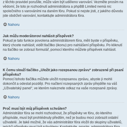
z těchto pravidel porušíte, může vám být uděleno varování. Vezměte prosím na
vědomí, že toto je rozhodnutí administrátora a phpBB Limited nemá nic
společného s varováními na daném fóru. Pokud si nejste jisti, z jakého důvodu
jste obdrželi varování, kontaktujte administrátora fóra.
Nahoru
Jak můžu moderátorovi nahlásit příspěvek?
Pokud je tato funkce povolena administrátorem fóra, měli byste v příspěvku,
který chcete nahlásit, vidět tlačítko (ikonu) pro nahlášení příspěvku. Po kliknutí
na tlačítko se zobrazí formulář, pomocí kterého můžete příspěvek nahlásit.
Nahoru
K čemu slouží tlačítko „Uložit jako rozepsanou zprávu“ zobrazené při psaní
příspěvku?
Pomocí tohoto tlačítka můžete uložit rozepsanou zprávu, abyste ji mohli
dokončit a odeslat později. Pro načtení rozepsaných zpráv přejděte na váš
„Uživatelský panel“, ve kterém naleznete odkaz na vaše rozepsané zprávy.
Nahoru
Proč musí být můj příspěvek schválen?
Administrátor fóra se mohl rozhodnout, že příspěvky ve fóru, do kterého
přispíváte, musí být prohlédnuty předtím, než je budou moci zobrazit ostatní
uživatelé. Je také možné, že vás administrátor fóra vložil do skupiny uživatelů,
jejichž příspěvky musí být schváleny. Kontaktujte, prosím, administrátora fóra