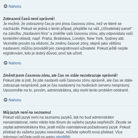
Nahoru
Zobrazení časů není správné!
Je možné, že zobrazený čas je pro jinou časovou zónu, než ve které se
nacházíte. Pokud se jedná o tento případ, přejděte na váš „Uživatelský panel“
na záložku „Nastavení fóra“ a změňte vaši časovou zónu, aby odpovídala vaší
konkrétní oblasti, např. Praha, Bratislava, Londýn, New York, Sydney atd.
Vezměte prosím na vědomí, že změnu časové zóny, stejně jako většinu
nastavení, můžou provádět jen zaregistrovaní uživatelé. Pokud ještě nejste
registrováni, toto je dobrý důvod, proč tak učinit.
Nahoru
Změnil jsem časovou zónu, ale čas se stále nezobrazuje správně!
Pokud jste si jisti, že jste nastavili vaši časovou zónu správně, ale čas se stále
zobrazuje nesprávně, pak je čas nastavený na hodinách serveru nesprávný.
Upozorněte na to, prosím, administrátora, aby mohl tento problém odstranit.
Nahoru
Můj jazyk není na seznamu!
Pokud váš jazyk není na seznamu jazyků, tak ho buď administrátor
nenainstaloval, nebo nikdo toto fórum do vašeho jazyka nepřeložil. Zkuste se
zeptat administrátora fóra, jestli může nainstalovat požadovaný jazyk. Pokud
překlad do vašeho jazyku neexistuje, můžete vytvořit nový překlad. Více
informací můžete najít na webu
phpBB
®.