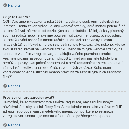
Nahoru
Co je to COPPA?
COPPA je americký zákon z roku 1998 na ochranu soukromí nezletilých na
internetu. Tento zákon vyžaduje, aby webové stránky, které mohou potenciálně
shromažďovat informace od nezletilých osob mladších 13 let, získaly písemný
souhlas rodičů nebo nějaké jiné potvrzení od zákonného zástupce povolující
shromažďování osobních identifikačních informací od nezletilých osob
mladších 13 let. Pokud si nejste jisti, jestli se toto týká vás, jako někoho, kdo se
zkouší zaregistrovat na webovou stránku, nebo se to týká webové stránky, na
kterou se zkoušíte zaregistrovat, kontaktujte vašeho právního poradce.
Vezměte prosím na vědomí, že ani phpBB Limited ani majitelé tohoto fóra
nemůžou poskytovat právní poradenství a není kontaktním místem pro právní
zájmy jakéhokoliv druhu, kromě těch uvedených v otázce „Koho mám
kontaktovat ohledně stížnosti a/nebo právních záležitostí týkajících se tohoto
fóra?“.
Nahoru
Proč se nemůžu zaregistrovat?
Je možné, že administrátor fóra zakázal registrace, aby zabránil novým
návštěvníkům, aby se stali členy fóra. Administrátor mohl také zakázat vaši IP
adresu nebo používání uživatelského jména, pomocí kterého se snažíš
zaregistrovat. Kontaktujte administrátora fóra a požádejte ho o pomoc.
Nahoru