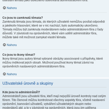
odeslání tématu jako důležitého udělována administrátorem fóra.
Nahoru
Co jsou to zamknutá témata?
Zamknutá témata jsou témata, do kterých uživatelé nemůžou posílat odpovědi
a jakékoliv hlasování, které se v nic nachází, bylo automaticky ukončeno.
Témata můžou být zamknuta moderátorem nebo administrátorem fóra z řady
důvodů. V závislosti na oprávněních, které vám udělil administrátor fóra,
můžete také mít možnost zamykat vlastní témata.
Nahoru
Co jsou to ikony témat?
Ikony témat jsou autory témat vybrané obrázky asociované s příspěvky, které
můžou indikovat jejich obsah. Možnost používat ikony témat závisí na
oprávněních nastavených administrátorem fóra.
Nahoru
Uživatelské úrovně a skupiny
Kdo jsou to administrátoři?
Administrátoři jsou uživatelé fóra, kteří mají nejvyšší úroveň kontroly nad celým
fórem. Tito členové můžou kontrolovat všechny aspekty fóra, včetně nastavení
oprávnění, banování uživatelů, vytváření uživatelských skupin nebo
moderátorů atd. a to v závislosti na oprávněních, která jsou jim udělena