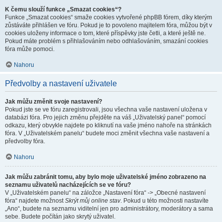
K čemu slouží funkce „Smazat cookies“?
Funkce „Smazat cookies“ smaže cookies vytvořené phpBB fórem, díky kterým
zůstáváte přihlášen ve fóru. Pokud je to povoleno majitelem fóra, můžou být v
cookies uloženy informace o tom, které příspěvky jste četli, a které ještě ne.
Pokud máte problém s přihlašováním nebo odhlašováním, smazání cookies
fóra může pomoci.
Nahoru
Předvolby a nastavení uživatele
Jak můžu změnit svoje nastavení?
Pokud jste se ve fóru zaregistrovali, jsou všechna vaše nastavení uložena v
databázi fóra. Pro jejich změnu přejděte na váš „Uživatelský panel“ pomocí
odkazu, který obvykle najdete po kliknutí na vaše jméno nahoře na stránkách
fóra. V „Uživatelském panelu“ budete moci změnit všechna vaše nastavení a
předvolby fóra.
Nahoru
Jak můžu zabránit tomu, aby bylo moje uživatelské jméno zobrazeno na
seznamu uživatelů nacházejících se ve fóru?
V „Uživatelském panelu“ na záložce „Nastavení fóra“ -> „Obecné nastavení
fóra“ najdete možnost
Skrýt můj online stav
. Pokud u této možnosti nastavíte
„Ano“, budete na seznamu viditelní jen pro administrátory, moderátory a sama
sebe. Budete počítán jako skrytý uživatel.