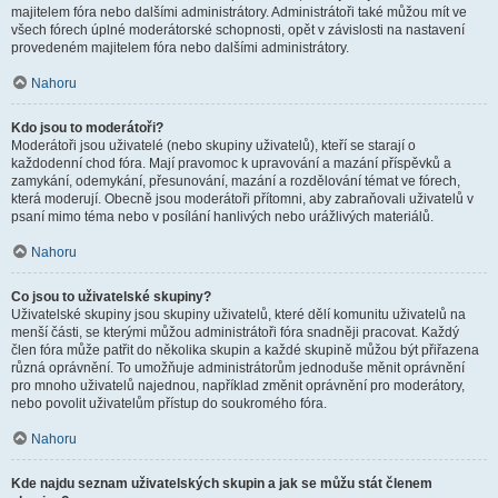
majitelem fóra nebo dalšími administrátory. Administrátoři také můžou mít ve
všech fórech úplné moderátorské schopnosti, opět v závislosti na nastavení
provedeném majitelem fóra nebo dalšími administrátory.
Nahoru
Kdo jsou to moderátoři?
Moderátoři jsou uživatelé (nebo skupiny uživatelů), kteří se starají o
každodenní chod fóra. Mají pravomoc k upravování a mazání příspěvků a
zamykání, odemykání, přesunování, mazání a rozdělování témat ve fórech,
která moderují. Obecně jsou moderátoři přítomni, aby zabraňovali uživatelů v
psaní mimo téma nebo v posílání hanlivých nebo urážlivých materiálů.
Nahoru
Co jsou to uživatelské skupiny?
Uživatelské skupiny jsou skupiny uživatelů, které dělí komunitu uživatelů na
menší části, se kterými můžou administrátoři fóra snadněji pracovat. Každý
člen fóra může patřit do několika skupin a každé skupině můžou být přiřazena
různá oprávnění. To umožňuje administrátorům jednoduše měnit oprávnění
pro mnoho uživatelů najednou, například změnit oprávnění pro moderátory,
nebo povolit uživatelům přístup do soukromého fóra.
Nahoru
Kde najdu seznam uživatelských skupin a jak se můžu stát členem