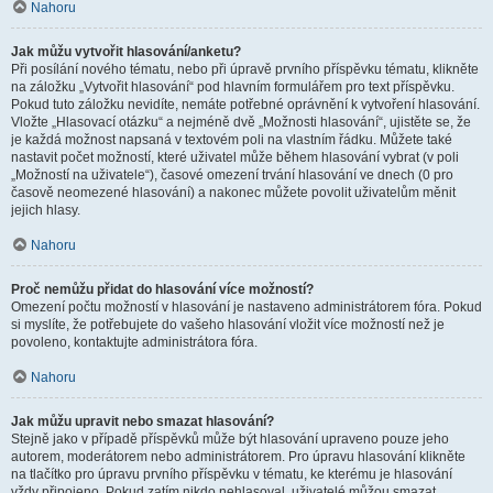
Nahoru
Jak můžu vytvořit hlasování/anketu?
Při posílání nového tématu, nebo při úpravě prvního příspěvku tématu, klikněte
na záložku „Vytvořit hlasování“ pod hlavním formulářem pro text příspěvku.
Pokud tuto záložku nevidíte, nemáte potřebné oprávnění k vytvoření hlasování.
Vložte „Hlasovací otázku“ a nejméně dvě „Možnosti hlasování“, ujistěte se, že
je každá možnost napsaná v textovém poli na vlastním řádku. Můžete také
nastavit počet možností, které uživatel může během hlasování vybrat (v poli
„Možností na uživatele“), časové omezení trvání hlasování ve dnech (0 pro
časově neomezené hlasování) a nakonec můžete povolit uživatelům měnit
jejich hlasy.
Nahoru
Proč nemůžu přidat do hlasování více možností?
Omezení počtu možností v hlasování je nastaveno administrátorem fóra. Pokud
si myslíte, že potřebujete do vašeho hlasování vložit více možností než je
povoleno, kontaktujte administrátora fóra.
Nahoru
Jak můžu upravit nebo smazat hlasování?
Stejně jako v případě příspěvků může být hlasování upraveno pouze jeho
autorem, moderátorem nebo administrátorem. Pro úpravu hlasování klikněte
na tlačítko pro úpravu prvního příspěvku v tématu, ke kterému je hlasování
vždy připojeno. Pokud zatím nikdo nehlasoval, uživatelé můžou smazat