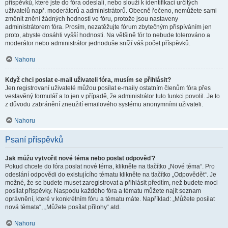
příspěvků, které jste do fóra odeslali, nebo slouží k identifikaci určitých
uživatelů např. moderátorů a administrátorů. Obecně řečeno, nemůžete sami
změnit znění žádných hodností ve fóru, protože jsou nastaveny
administrátorem fóra. Prosím, nezatěžujte fórum zbytečným přispíváním jen
proto, abyste dosáhli vyšší hodnosti. Na většině fór to nebude tolerováno a
moderátor nebo administrátor jednoduše sníží váš počet příspěvků.
Nahoru
Když chci poslat e-mail uživateli fóra, musím se přihlásit?
Jen registrovaní uživatelé můžou posílat e-maily ostatním členům fóra přes
vestavěný formulář a to jen v případě, že administrátor tuto funkci povolil. Je to
z důvodu zabránění zneužití emailového systému anonymními uživateli.
Nahoru
Psaní příspěvků
Jak můžu vytvořit nové téma nebo poslat odpověď?
Pokud chcete do fóra poslat nové téma, klikněte na tlačítko „Nové téma“. Pro
odeslání odpovědi do existujícího tématu klikněte na tlačítko „Odpovědět“. Je
možné, že se budete muset zaregistrovat a přihlásit předtím, než budete moci
posílat příspěvky. Naspodu každého fóra a tématu můžete najít seznam
oprávnění, které v konkrétním fóru a tématu máte. Například: „Můžete posílat
nová témata“, „Můžete posílat přílohy“ atd.
Nahoru