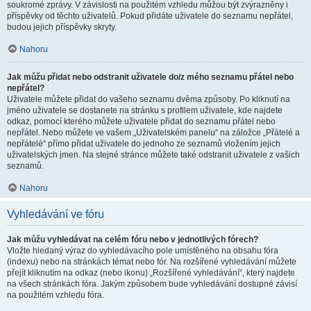
soukromé zprávy. V závislosti na použitém vzhledu můžou být zvýrazněny i
příspěvky od těchto uživatelů. Pokud přidáte uživatele do seznamu nepřátel,
budou jejich příspěvky skryty.
Nahoru
Jak můžu přidat nebo odstranit uživatele do/z mého seznamu přátel nebo
nepřátel?
Uživatele můžete přidat do vašeho seznamu dvěma způsoby. Po kliknutí na
jméno uživatele se dostanete na stránku s profilem uživatele, kde najdete
odkaz, pomocí kterého můžete uživatele přidat do seznamu přátel nebo
nepřátel. Nebo můžete ve vašem „Uživatelském panelu“ na záložce „Přátelé a
nepřátelé“ přímo přidat uživatele do jednoho ze seznamů vložením jejich
uživatelských jmen. Na stejné stránce můžete také odstranit uživatele z vašich
seznamů.
Nahoru
Vyhledávání ve fóru
Jak můžu vyhledávat na celém fóru nebo v jednotlivých fórech?
Vložte hledaný výraz do vyhledávacího pole umístěného na obsahu fóra
(indexu) nebo na stránkách témat nebo fór. Na rozšířené vyhledávání můžete
přejít kliknutím na odkaz (nebo ikonu) „Rozšířené vyhledávání“, který najdete
na všech stránkách fóra. Jakým způsobem bude vyhledávání dostupné závisí
na použitém vzhledu fóra.