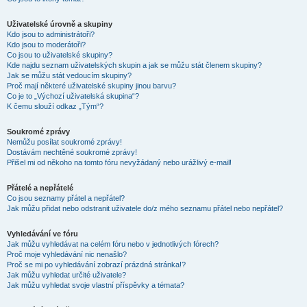
Uživatelské úrovně a skupiny
Kdo jsou to administrátoři?
Kdo jsou to moderátoři?
Co jsou to uživatelské skupiny?
Kde najdu seznam uživatelských skupin a jak se můžu stát členem skupiny?
Jak se můžu stát vedoucím skupiny?
Proč mají některé uživatelské skupiny jinou barvu?
Co je to „Výchozí uživatelská skupina“?
K čemu slouží odkaz „Tým“?
Soukromé zprávy
Nemůžu posílat soukromé zprávy!
Dostávám nechtěné soukromé zprávy!
Přišel mi od někoho na tomto fóru nevyžádaný nebo urážlivý e-mail!
Přátelé a nepřátelé
Co jsou seznamy přátel a nepřátel?
Jak můžu přidat nebo odstranit uživatele do/z mého seznamu přátel nebo nepřátel?
Vyhledávání ve fóru
Jak můžu vyhledávat na celém fóru nebo v jednotlivých fórech?
Proč moje vyhledávání nic nenašlo?
Proč se mi po vyhledávání zobrazí prázdná stránka!?
Jak můžu vyhledat určité uživatele?
Jak můžu vyhledat svoje vlastní příspěvky a témata?