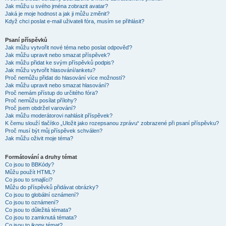
Jak můžu u svého jména zobrazit avatar?
Jaká je moje hodnost a jak ji můžu změnit?
Když chci poslat e-mail uživateli fóra, musím se přihlásit?
Psaní příspěvků
Jak můžu vytvořit nové téma nebo poslat odpověď?
Jak můžu upravit nebo smazat příspěvek?
Jak můžu přidat ke svým příspěvků podpis?
Jak můžu vytvořit hlasování/anketu?
Proč nemůžu přidat do hlasování více možností?
Jak můžu upravit nebo smazat hlasování?
Proč nemám přístup do určitého fóra?
Proč nemůžu posílat přílohy?
Proč jsem obdržel varování?
Jak můžu moderátorovi nahlásit příspěvek?
K čemu slouží tlačítko „Uložit jako rozepsanou zprávu“ zobrazené při psaní příspěvku?
Proč musí být můj příspěvek schválen?
Jak můžu oživit moje téma?
Formátování a druhy témat
Co jsou to BBKódy?
Můžu použít HTML?
Co jsou to smajlíci?
Můžu do příspěvků přidávat obrázky?
Co jsou to globální oznámení?
Co jsou to oznámení?
Co jsou to důležitá témata?
Co jsou to zamknutá témata?
Co jsou to ikony témat?