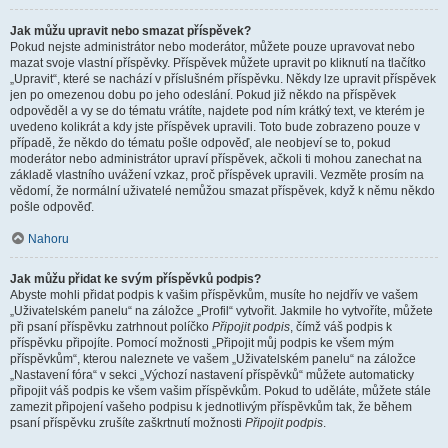
Jak můžu upravit nebo smazat příspěvek?
Pokud nejste administrátor nebo moderátor, můžete pouze upravovat nebo
mazat svoje vlastní příspěvky. Příspěvek můžete upravit po kliknutí na tlačítko
„Upravit“, které se nachází v příslušném příspěvku. Někdy lze upravit příspěvek
jen po omezenou dobu po jeho odeslání. Pokud již někdo na příspěvek
odpověděl a vy se do tématu vrátíte, najdete pod ním krátký text, ve kterém je
uvedeno kolikrát a kdy jste příspěvek upravili. Toto bude zobrazeno pouze v
případě, že někdo do tématu pošle odpověď, ale neobjeví se to, pokud
moderátor nebo administrátor upraví příspěvek, ačkoli ti mohou zanechat na
základě vlastního uvážení vzkaz, proč příspěvek upravili. Vezměte prosím na
vědomí, že normální uživatelé nemůžou smazat příspěvek, když k němu někdo
pošle odpověď.
Nahoru
Jak můžu přidat ke svým příspěvků podpis?
Abyste mohli přidat podpis k vašim příspěvkům, musíte ho nejdřív ve vašem
„Uživatelském panelu“ na záložce „Profil“ vytvořit. Jakmile ho vytvoříte, můžete
při psaní příspěvku zatrhnout políčko
Připojit podpis
, čímž váš podpis k
příspěvku připojíte. Pomocí možnosti „Připojit můj podpis ke všem mým
příspěvkům“, kterou naleznete ve vašem „Uživatelském panelu“ na záložce
„Nastavení fóra“ v sekci „Výchozí nastavení příspěvků“ můžete automaticky
připojit váš podpis ke všem vašim příspěvkům. Pokud to uděláte, můžete stále
zamezit připojení vašeho podpisu k jednotlivým příspěvkům tak, že během
psaní příspěvku zrušíte zaškrtnutí možnosti
Připojit podpis
.