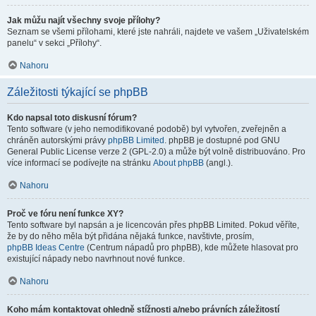
Jak můžu najít všechny svoje přílohy?
Seznam se všemi přílohami, které jste nahráli, najdete ve vašem „Uživatelském
panelu“ v sekci „Přílohy“.
Nahoru
Záležitosti týkající se phpBB
Kdo napsal toto diskusní fórum?
Tento software (v jeho nemodifikované podobě) byl vytvořen, zveřejněn a
chráněn autorskými právy
phpBB Limited
. phpBB je dostupné pod GNU
General Public License verze 2 (GPL-2.0) a může být volně distribuováno. Pro
více informací se podívejte na stránku
About phpBB
(angl.).
Nahoru
Proč ve fóru není funkce XY?
Tento software byl napsán a je licencován přes phpBB Limited. Pokud věříte,
že by do něho měla být přidána nějaká funkce, navštivte, prosím,
phpBB Ideas Centre
(Centrum nápadů pro phpBB), kde můžete hlasovat pro
existující nápady nebo navrhnout nové funkce.
Nahoru
Koho mám kontaktovat ohledně stížnosti a/nebo právních záležitostí