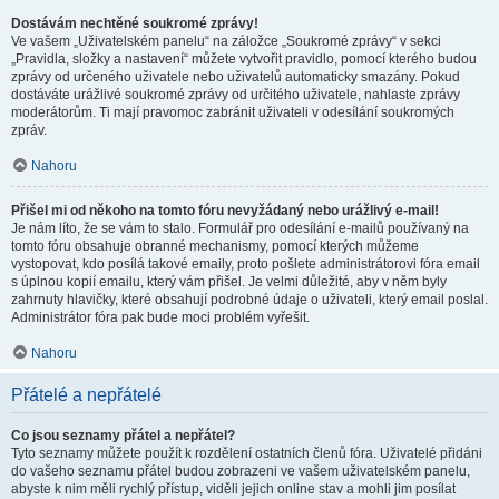
Dostávám nechtěné soukromé zprávy!
Ve vašem „Uživatelském panelu“ na záložce „Soukromé zprávy“ v sekci
„Pravidla, složky a nastavení“ můžete vytvořit pravidlo, pomocí kterého budou
zprávy od určeného uživatele nebo uživatelů automaticky smazány. Pokud
dostáváte urážlivé soukromé zprávy od určitého uživatele, nahlaste zprávy
moderátorům. Ti mají pravomoc zabránit uživateli v odesílání soukromých
zpráv.
Nahoru
Přišel mi od někoho na tomto fóru nevyžádaný nebo urážlivý e-mail!
Je nám líto, že se vám to stalo. Formulář pro odesílání e-mailů používaný na
tomto fóru obsahuje obranné mechanismy, pomocí kterých můžeme
vystopovat, kdo posílá takové emaily, proto pošlete administrátorovi fóra email
s úplnou kopií emailu, který vám přišel. Je velmi důležité, aby v něm byly
zahrnuty hlavičky, které obsahují podrobné údaje o uživateli, který email poslal.
Administrátor fóra pak bude moci problém vyřešit.
Nahoru
Přátelé a nepřátelé
Co jsou seznamy přátel a nepřátel?
Tyto seznamy můžete použít k rozdělení ostatních členů fóra. Uživatelé přidáni
do vašeho seznamu přátel budou zobrazeni ve vašem uživatelském panelu,
abyste k nim měli rychlý přístup, viděli jejich online stav a mohli jim posílat