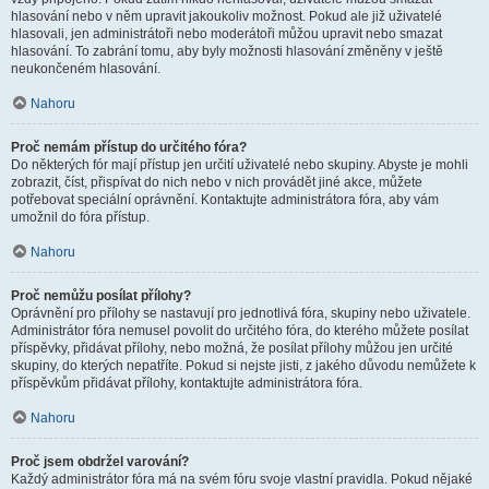
hlasování nebo v něm upravit jakoukoliv možnost. Pokud ale již uživatelé
hlasovali, jen administrátoři nebo moderátoři můžou upravit nebo smazat
hlasování. To zabrání tomu, aby byly možnosti hlasování změněny v ještě
neukončeném hlasování.
Nahoru
Proč nemám přístup do určitého fóra?
Do některých fór mají přístup jen určití uživatelé nebo skupiny. Abyste je mohli
zobrazit, číst, přispívat do nich nebo v nich provádět jiné akce, můžete
potřebovat speciální oprávnění. Kontaktujte administrátora fóra, aby vám
umožnil do fóra přístup.
Nahoru
Proč nemůžu posílat přílohy?
Oprávnění pro přílohy se nastavují pro jednotlivá fóra, skupiny nebo uživatele.
Administrátor fóra nemusel povolit do určitého fóra, do kterého můžete posílat
příspěvky, přidávat přílohy, nebo možná, že posílat přílohy můžou jen určité
skupiny, do kterých nepatříte. Pokud si nejste jisti, z jakého důvodu nemůžete k
příspěvkům přidávat přílohy, kontaktujte administrátora fóra.
Nahoru
Proč jsem obdržel varování?
Každý administrátor fóra má na svém fóru svoje vlastní pravidla. Pokud nějaké