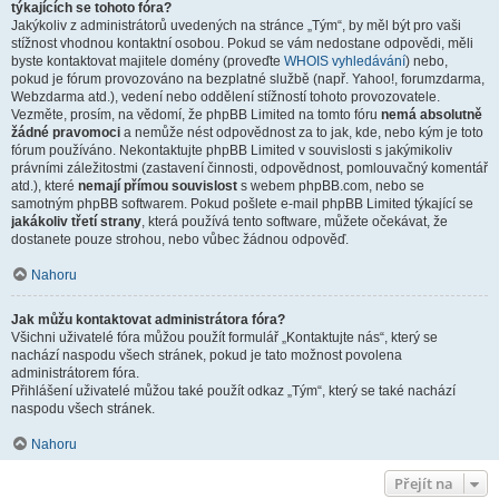
týkajících se tohoto fóra?
Jakýkoliv z administrátorů uvedených na stránce „Tým“, by měl být pro vaši
stížnost vhodnou kontaktní osobou. Pokud se vám nedostane odpovědi, měli
byste kontaktovat majitele domény (proveďte
WHOIS vyhledávání
) nebo,
pokud je fórum provozováno na bezplatné službě (např. Yahoo!, forumzdarma,
Webzdarma atd.), vedení nebo oddělení stížností tohoto provozovatele.
Vezměte, prosím, na vědomí, že phpBB Limited na tomto fóru
nemá absolutně
žádné pravomoci
a nemůže nést odpovědnost za to jak, kde, nebo kým je toto
fórum používáno. Nekontaktujte phpBB Limited v souvislosti s jakýmikoliv
právními záležitostmi (zastavení činnosti, odpovědnost, pomlouvačný komentář
atd.), které
nemají přímou souvislost
s webem phpBB.com, nebo se
samotným phpBB softwarem. Pokud pošlete e-mail phpBB Limited týkající se
jakákoliv třetí strany
, která používá tento software, můžete očekávat, že
dostanete pouze strohou, nebo vůbec žádnou odpověď.
Nahoru
Jak můžu kontaktovat administrátora fóra?
Všichni uživatelé fóra můžou použít formulář „Kontaktujte nás“, který se
nachází naspodu všech stránek, pokud je tato možnost povolena
administrátorem fóra.
Přihlášení uživatelé můžou také použít odkaz „Tým“, který se také nachází
naspodu všech stránek.
Nahoru
Přejít na