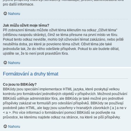
pro další informace.
Nahoru
Jak můžu oživit moje téma?
Při zobrazení tématu můžete oživit téma kliknutím na odkaz „Oživit téma“
(většinou naspodu stránky), čímž se téma přesune na první místo ve fóru.
Pokud tento odkaz nevidíte, mohlo být oživování témat zakázáno, nebo ještě
neuběhla doba, po které je povoleno téma oživit. Oživit téma jde také
jednoduše tak, že do něho odešlete příspěvek. Pokud to ale budete dělat,
ujistěte se, že to není proti pravidlům fóra.
Nahoru
Formátování a druhy témat
Co jsou to BBKódy?
BBKódy jsou speciální implementace HTML jazyka, které poskytují velkou
kontrolu pro formátování jednotlivých objektů v příspěvcích. Možnost používání
BBKódů uděluje administrátor fóra, ale BBKódy je také možné pro jednotlivé
příspěvky zakázat ve formuláři pro odesílání příspěvků. BBKódy se používají
podobně jako HTML, ale tagy jsou uzavřeny v hranatých závorkách [ a ] a ne v
< a >. Pro více informací o formátování pomocí BBKódů se podívejte na
průvodce, ke kterému najdete odkaz na stránce, na které se píší příspěvky.
Nahoru