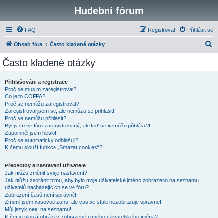
Hudební fórum
FAQ
Registrovat
Přihlásit se
H
Obsah fóra
Často kladené otázky
l
Často kladené otázky
e
d
Přihlašování a registrace
Proč se musím zaregistrovat?
a
Co je to COPPA?
t
Proč se nemůžu zaregistrovat?
Zaregistroval jsem se, ale nemůžu se přihlásit!
Proč se nemůžu přihlásit?
Byl jsem ve fóru zaregistrovaný, ale teď se nemůžu přihlásit?!
Zapomněl jsem heslo!
Proč se automaticky odhlašuji?
K čemu slouží funkce „Smazat cookies“?
Předvolby a nastavení uživatele
Jak můžu změnit svoje nastavení?
Jak můžu zabránit tomu, aby bylo moje uživatelské jméno zobrazeno na seznamu
uživatelů nacházejících se ve fóru?
Zobrazení časů není správné!
Změnil jsem časovou zónu, ale čas se stále nezobrazuje správně!
Můj jazyk není na seznamu!
K čemu slouží obrázky zobrazené u mého uživatelského jména?