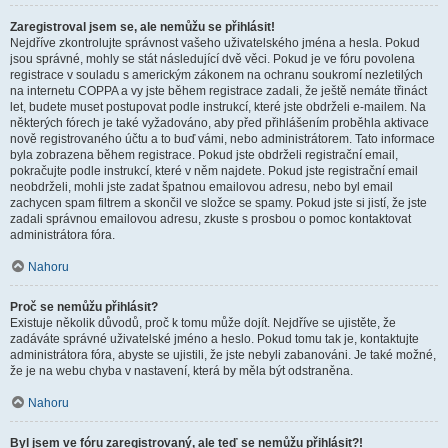
Zaregistroval jsem se, ale nemůžu se přihlásit!
Nejdříve zkontrolujte správnost vašeho uživatelského jména a hesla. Pokud
jsou správné, mohly se stát následující dvě věci. Pokud je ve fóru povolena
registrace v souladu s americkým zákonem na ochranu soukromí nezletilých
na internetu COPPA a vy jste během registrace zadali, že ještě nemáte třináct
let, budete muset postupovat podle instrukcí, které jste obdrželi e-mailem. Na
některých fórech je také vyžadováno, aby před přihlášením proběhla aktivace
nově registrovaného účtu a to buď vámi, nebo administrátorem. Tato informace
byla zobrazena během registrace. Pokud jste obdrželi registrační email,
pokračujte podle instrukcí, které v něm najdete. Pokud jste registrační email
neobdrželi, mohli jste zadat špatnou emailovou adresu, nebo byl email
zachycen spam filtrem a skončil ve složce se spamy. Pokud jste si jistí, že jste
zadali správnou emailovou adresu, zkuste s prosbou o pomoc kontaktovat
administrátora fóra.
Nahoru
Proč se nemůžu přihlásit?
Existuje několik důvodů, proč k tomu může dojít. Nejdříve se ujistěte, že
zadáváte správné uživatelské jméno a heslo. Pokud tomu tak je, kontaktujte
administrátora fóra, abyste se ujistili, že jste nebyli zabanováni. Je také možné,
že je na webu chyba v nastavení, která by měla být odstraněna.
Nahoru
Byl jsem ve fóru zaregistrovaný, ale teď se nemůžu přihlásit?!