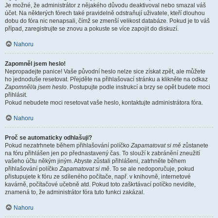
Je možné, že administrátor z nějakého důvodu deaktivoval nebo smazal váš
účet. Na některých fórech také pravidelně odstraňují uživatele, kteří dlouhou
dobu do fóra nic nenapsali, čímž se zmenší velikost databáze. Pokud je to váš
případ, zaregistrujte se znovu a pokuste se více zapojit do diskuzí.
Nahoru
Zapomněl jsem heslo!
Nepropadejte panice! Vaše původní heslo nelze sice získat zpět, ale můžete
ho jednoduše resetovat. Přejděte na přihlašovací stránku a klikněte na odkaz
Zapomněl/a jsem heslo
. Postupujte podle instrukcí a brzy se opět budete moci
přihlásit.
Pokud nebudete moci resetovat vaše heslo, kontaktujte administrátora fóra.
Nahoru
Proč se automaticky odhlašuji?
Pokud nezatrhnete během přihlašování políčko
Zapamatovat si mě
zůstanete
na fóru přihlášen jen po přednastavený čas. To slouží k zabránění zneužití
vašeho účtu někým jiným. Abyste zůstali přihlášeni, zatrhněte během
přihlašování políčko
Zapamatovat si mě
. To se ale nedoporučuje, pokud
přistupujete k fóru ze sdíleného počítače, např. v knihovně, internetové
kavárně, počítačové učebně atd. Pokud toto zaškrtávací políčko nevidíte,
znamená to, že administrátor fóra tuto funkci zakázal.
Nahoru