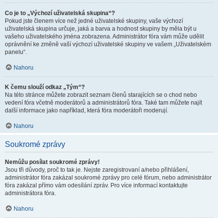
Co je to „Výchozí uživatelská skupina“?
Pokud jste členem více než jedné uživatelské skupiny, vaše výchozí
uživatelská skupina určuje, jaká a barva a hodnost skupiny by měla být u
vašeho uživatelského jména zobrazena. Administrátor fóra vám může udělit
oprávnění ke změně vaší výchozí uživatelské skupiny ve vašem „Uživatelském
panelu“.
Nahoru
K čemu slouží odkaz „Tým“?
Na této stránce můžete zobrazit seznam členů starajících se o chod nebo
vedení fóra včetně moderátorů a administrátorů fóra. Také tam můžete najít
další informace jako například, která fóra moderátoři moderují.
Nahoru
Soukromé zprávy
Nemůžu posílat soukromé zprávy!
Jsou tři důvody, proč to tak je. Nejste zaregistrovaní a/nebo přihlášení,
administrátor fóra zakázal soukromé zprávy pro celé fórum, nebo administrátor
fóra zakázal přímo vám odesílání zpráv. Pro více informací kontaktujte
administrátora fóra.
Nahoru