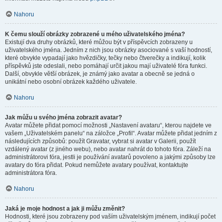
Nahoru
K čemu slouží obrázky zobrazené u mého uživatelského jména?
Existují dva druhy obrázků, které můžou být v příspěvcích zobrazeny u
uživatelského jména. Jedním z nich jsou obrázky asociované s vaší hodností,
které obvykle vypadají jako hvězdičky, tečky nebo čtverečky a indikují, kolik
příspěvků jste odeslali, nebo pomáhají určit jakou mají uživatelé fóra funkci.
Další, obvykle větší obrázek, je známý jako avatar a obecně se jedná o
unikátní nebo osobní obrázek každého uživatele.
Nahoru
Jak můžu u svého jména zobrazit avatar?
Avatar můžete přidat pomocí možnosti „Nastavení avataru“, kterou najdete ve
vašem „Uživatelském panelu“ na záložce „Profil“. Avatar můžete přidat jedním z
následujících způsobů: použít Gravatar, vybrat si avatar v Galerii, použít
vzdálený avatar (z jiného webu), nebo avatar nahrát do tohoto fóra. Záleží na
administrátorovi fóra, jestli je používání avatarů povoleno a jakými způsoby lze
avatary do fóra přidat. Pokud nemůžete avatary používat, kontaktujte
administrátora fóra.
Nahoru
Jaká je moje hodnost a jak ji můžu změnit?
Hodnosti, které jsou zobrazeny pod vaším uživatelským jménem, indikují počet