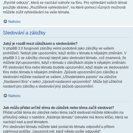
„Rychlé odkazy“, která se nachází nahoře na fóru. Pro vyhledání vašich témat
použijte stránku „Rozšířené vyhledávání“, na které pomocí různých možnosti
můžete zúžit vyhledávání na vaše témata.
Nahoru
Sledování a záložky
Jaký je rozdíl mezi záložkami a sledováním?
V phpBB 3.0 fungovali záložky velmi podobně jako záložky ve vašem
prohlížeči. Nebyli jste upozorněni, když došlo v tématu k nějakým změnám. V
phpBB 3.1 se záložky chovají stejně jako sledování tématu, což znamená, že
můžete být upozorněni, když v tématu v záložkách dojde k nějakým změnám.
Při sledování fóra nebo tématu budete upozorněni, když dojde ve sledovaném
fóru nebo tématu k nějakým změnám. Způsob upozornění pro záložky a
sledování můžete nastavit ve vašem „Uživatelském panelu“ na záložce
„Nastavení fóra“ v sekci „Upravit nastavení upozornění“. Může být užitečné
nastavit pro záložky a sledování jiný způsob upozornění.
Nahoru
Jak můžu přidat určité téma do záložek nebo téma začít sledovat?
Přidat určité téma do záložek nebo téma začít sledovat můžete kliknutím na
příslušný odkaz v nabídce „Nástroje tématu“ (obvykle má ikonu klíče), která se
nachází nad a pod tématem.
Pro sledování tématu můžete také poslat do tématu odpověď a přitom
zatrhnout políčko „Upozornit mě, když někdo pošle odpověď“.