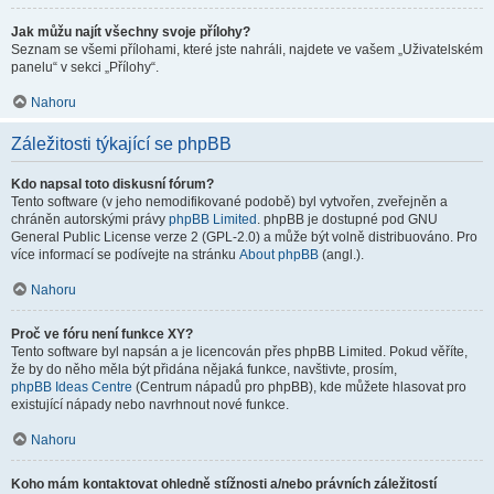
Jak můžu najít všechny svoje přílohy?
Seznam se všemi přílohami, které jste nahráli, najdete ve vašem „Uživatelském
panelu“ v sekci „Přílohy“.
Nahoru
Záležitosti týkající se phpBB
Kdo napsal toto diskusní fórum?
Tento software (v jeho nemodifikované podobě) byl vytvořen, zveřejněn a
chráněn autorskými právy
phpBB Limited
. phpBB je dostupné pod GNU
General Public License verze 2 (GPL-2.0) a může být volně distribuováno. Pro
více informací se podívejte na stránku
About phpBB
(angl.).
Nahoru
Proč ve fóru není funkce XY?
Tento software byl napsán a je licencován přes phpBB Limited. Pokud věříte,
že by do něho měla být přidána nějaká funkce, navštivte, prosím,
phpBB Ideas Centre
(Centrum nápadů pro phpBB), kde můžete hlasovat pro
existující nápady nebo navrhnout nové funkce.
Nahoru
Koho mám kontaktovat ohledně stížnosti a/nebo právních záležitostí