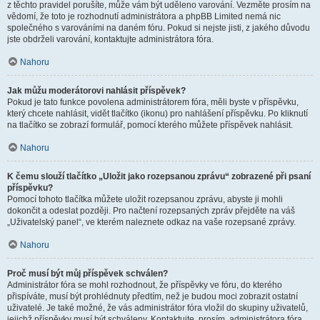
z těchto pravidel porušíte, může vám být uděleno varování. Vezměte prosím na
vědomí, že toto je rozhodnutí administrátora a phpBB Limited nemá nic
společného s varováními na daném fóru. Pokud si nejste jisti, z jakého důvodu
jste obdrželi varování, kontaktujte administrátora fóra.
Nahoru
Jak můžu moderátorovi nahlásit příspěvek?
Pokud je tato funkce povolena administrátorem fóra, měli byste v příspěvku,
který chcete nahlásit, vidět tlačítko (ikonu) pro nahlášení příspěvku. Po kliknutí
na tlačítko se zobrazí formulář, pomocí kterého můžete příspěvek nahlásit.
Nahoru
K čemu slouží tlačítko „Uložit jako rozepsanou zprávu“ zobrazené při psaní
příspěvku?
Pomocí tohoto tlačítka můžete uložit rozepsanou zprávu, abyste ji mohli
dokončit a odeslat později. Pro načtení rozepsaných zpráv přejděte na váš
„Uživatelský panel“, ve kterém naleznete odkaz na vaše rozepsané zprávy.
Nahoru
Proč musí být můj příspěvek schválen?
Administrátor fóra se mohl rozhodnout, že příspěvky ve fóru, do kterého
přispíváte, musí být prohlédnuty předtím, než je budou moci zobrazit ostatní
uživatelé. Je také možné, že vás administrátor fóra vložil do skupiny uživatelů,
jejichž příspěvky musí být schváleny. Kontaktujte, prosím, administrátora fóra