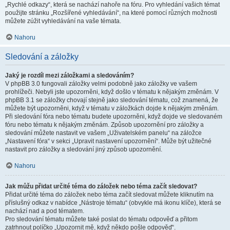
„Rychlé odkazy“, která se nachází nahoře na fóru. Pro vyhledání vašich témat
použijte stránku „Rozšířené vyhledávání“, na které pomocí různých možnosti
můžete zúžit vyhledávání na vaše témata.
Nahoru
Sledování a záložky
Jaký je rozdíl mezi záložkami a sledováním?
V phpBB 3.0 fungovali záložky velmi podobně jako záložky ve vašem
prohlížeči. Nebyli jste upozorněni, když došlo v tématu k nějakým změnám. V
phpBB 3.1 se záložky chovají stejně jako sledování tématu, což znamená, že
můžete být upozorněni, když v tématu v záložkách dojde k nějakým změnám.
Při sledování fóra nebo tématu budete upozorněni, když dojde ve sledovaném
fóru nebo tématu k nějakým změnám. Způsob upozornění pro záložky a
sledování můžete nastavit ve vašem „Uživatelském panelu“ na záložce
„Nastavení fóra“ v sekci „Upravit nastavení upozornění“. Může být užitečné
nastavit pro záložky a sledování jiný způsob upozornění.
Nahoru
Jak můžu přidat určité téma do záložek nebo téma začít sledovat?
Přidat určité téma do záložek nebo téma začít sledovat můžete kliknutím na
příslušný odkaz v nabídce „Nástroje tématu“ (obvykle má ikonu klíče), která se
nachází nad a pod tématem.
Pro sledování tématu můžete také poslat do tématu odpověď a přitom
zatrhnout políčko „Upozornit mě, když někdo pošle odpověď“.