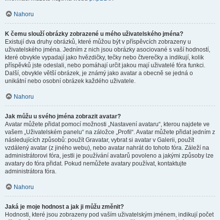
Nahoru
K čemu slouží obrázky zobrazené u mého uživatelského jména?
Existují dva druhy obrázků, které můžou být v příspěvcích zobrazeny u
uživatelského jména. Jedním z nich jsou obrázky asociované s vaší hodností,
které obvykle vypadají jako hvězdičky, tečky nebo čtverečky a indikují, kolik
příspěvků jste odeslali, nebo pomáhají určit jakou mají uživatelé fóra funkci.
Další, obvykle větší obrázek, je známý jako avatar a obecně se jedná o
unikátní nebo osobní obrázek každého uživatele.
Nahoru
Jak můžu u svého jména zobrazit avatar?
Avatar můžete přidat pomocí možnosti „Nastavení avataru“, kterou najdete ve
vašem „Uživatelském panelu“ na záložce „Profil“. Avatar můžete přidat jedním z
následujících způsobů: použít Gravatar, vybrat si avatar v Galerii, použít
vzdálený avatar (z jiného webu), nebo avatar nahrát do tohoto fóra. Záleží na
administrátorovi fóra, jestli je používání avatarů povoleno a jakými způsoby lze
avatary do fóra přidat. Pokud nemůžete avatary používat, kontaktujte
administrátora fóra.
Nahoru
Jaká je moje hodnost a jak ji můžu změnit?
Hodnosti, které jsou zobrazeny pod vaším uživatelským jménem, indikují počet