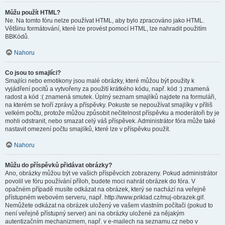
Můžu použít HTML?
Ne. Na tomto fóru nelze používat HTML, aby bylo zpracováno jako HTML.
Většinu formátování, které lze provést pomocí HTML, lze nahradit použitím
BBKódů.
Nahoru
Co jsou to smajlíci?
Smajlíci nebo emotikony jsou malé obrázky, které můžou být použity k
vyjádření pocitů a vytvořeny za použití krátkého kódu, např. kód :) znamená
radost a kód :( znamená smutek. Úplný seznam smajlíků najdete na formuláři,
na kterém se tvoří zprávy a příspěvky. Pokuste se nepoužívat smajlíky v příliš
velkém počtu, protože můžou způsobit nečitelnost příspěvku a moderátoři by je
mohli odstranit, nebo smazat celý váš příspěvek. Administrátor fóra může také
nastavit omezení počtu smajlíků, které lze v příspěvku použít.
Nahoru
Můžu do příspěvků přidávat obrázky?
Ano, obrázky můžou být ve vašich příspěvcích zobrazeny. Pokud administrátor
povolil ve fóru používání příloh, budete moci nahrát obrázek do fóra. V
opačném případě musíte odkázat na obrázek, který se nachází na veřejně
přístupném webovém serveru, např. http://www.priklad.cz/muj-obrazek.gif.
Nemůžete odkázat na obrázek uložený ve vašem vlastním počítači (pokud to
není veřejně přístupný server) ani na obrázky uložené za nějakým
autentizačním mechanizmem, např. v e-mailech na seznamu.cz nebo v