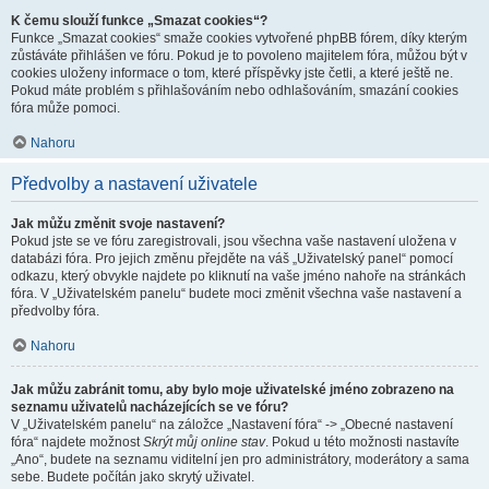
K čemu slouží funkce „Smazat cookies“?
Funkce „Smazat cookies“ smaže cookies vytvořené phpBB fórem, díky kterým
zůstáváte přihlášen ve fóru. Pokud je to povoleno majitelem fóra, můžou být v
cookies uloženy informace o tom, které příspěvky jste četli, a které ještě ne.
Pokud máte problém s přihlašováním nebo odhlašováním, smazání cookies
fóra může pomoci.
Nahoru
Předvolby a nastavení uživatele
Jak můžu změnit svoje nastavení?
Pokud jste se ve fóru zaregistrovali, jsou všechna vaše nastavení uložena v
databázi fóra. Pro jejich změnu přejděte na váš „Uživatelský panel“ pomocí
odkazu, který obvykle najdete po kliknutí na vaše jméno nahoře na stránkách
fóra. V „Uživatelském panelu“ budete moci změnit všechna vaše nastavení a
předvolby fóra.
Nahoru
Jak můžu zabránit tomu, aby bylo moje uživatelské jméno zobrazeno na
seznamu uživatelů nacházejících se ve fóru?
V „Uživatelském panelu“ na záložce „Nastavení fóra“ -> „Obecné nastavení
fóra“ najdete možnost
Skrýt můj online stav
. Pokud u této možnosti nastavíte
„Ano“, budete na seznamu viditelní jen pro administrátory, moderátory a sama
sebe. Budete počítán jako skrytý uživatel.