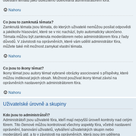
odeslání tématu jako důležitého udělována administrátorem fóra.
Nahoru
Co jsou to zamknutá témata?
Zamknutá témata jsou témata, do kterých uživatelé nemůžou posílat odpovědi
a jakékoliv hlasování, které se v nic nachází, bylo automaticky ukončeno.
Témata můžou být zamknuta moderátorem nebo administrátorem fóra z řady
důvodů. V závislosti na oprávněních, které vám udělil administrátor fóra,
můžete také mít možnost zamykat vlastní témata.
Nahoru
Co jsou to ikony témat?
Ikony témat jsou autory témat vybrané obrázky asociované s příspěvky, které
můžou indikovat jejich obsah. Možnost používat ikony témat závisí na
oprávněních nastavených administrátorem fóra.
Nahoru
Uživatelské úrovně a skupiny
Kdo jsou to administrátoři?
Administrátoři jsou uživatelé fóra, kteří mají nejvyšší úroveň kontroly nad celým
fórem. Tito členové můžou kontrolovat všechny aspekty fóra, včetně nastavení
oprávnění, banování uživatelů, vytváření uživatelských skupin nebo
moderátorů atd. a to v závislosti na oprávněních, která jsou jim udělena