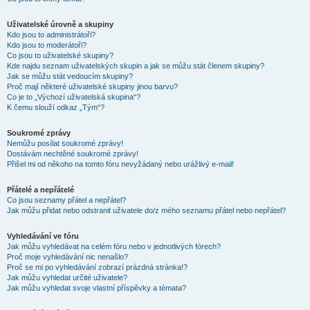
Uživatelské úrovně a skupiny
Kdo jsou to administrátoři?
Kdo jsou to moderátoři?
Co jsou to uživatelské skupiny?
Kde najdu seznam uživatelských skupin a jak se můžu stát členem skupiny?
Jak se můžu stát vedoucím skupiny?
Proč mají některé uživatelské skupiny jinou barvu?
Co je to „Výchozí uživatelská skupina“?
K čemu slouží odkaz „Tým“?
Soukromé zprávy
Nemůžu posílat soukromé zprávy!
Dostávám nechtěné soukromé zprávy!
Přišel mi od někoho na tomto fóru nevyžádaný nebo urážlivý e-mail!
Přátelé a nepřátelé
Co jsou seznamy přátel a nepřátel?
Jak můžu přidat nebo odstranit uživatele do/z mého seznamu přátel nebo nepřátel?
Vyhledávání ve fóru
Jak můžu vyhledávat na celém fóru nebo v jednotlivých fórech?
Proč moje vyhledávání nic nenašlo?
Proč se mi po vyhledávání zobrazí prázdná stránka!?
Jak můžu vyhledat určité uživatele?
Jak můžu vyhledat svoje vlastní příspěvky a témata?