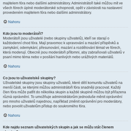
majitelem fóra nebo dalšími administrátory. Administrátoři také můžou mít ve
všech fórech úplné moderátorské schopnosti, opět v závislosti na nastavení
provedeném majitelem fóra nebo dalšími administrátory.
Nahoru
Kdo jsou to moderátoři?
Moderátoři jsou uživatelé (nebo skupiny uživatelů), kteří se starají o
každodenní chod fóra. Mají pravomoc k upravování a mazání příspěvků a
zamykání, odemykání, přesunování, mazání a rozdělování témat ve fórech,
která moderují. Obecně jsou moderátoři přítomni, aby zabraňovali uživatelů v
psaní mimo téma nebo v posílání hanlivých nebo urážlivých materiálů.
Nahoru
Co jsou to uživatelské skupiny?
Uživatelské skupiny jsou skupiny uživatelů, které dělí komunitu uživatelů na
menší části, se kterými můžou administrátoři fóra snadněji pracovat. Každý
člen fóra může patřit do několika skupin a každé skupině můžou být přiřazena
různá oprávnění. To umožňuje administrátorům jednoduše měnit oprávnění
pro mnoho uživatelů najednou, například změnit oprávnění pro moderátory,
nebo povolit uživatelům přístup do soukromého fóra.
Nahoru
Kde najdu seznam uživatelských skupin a jak se můžu stát členem