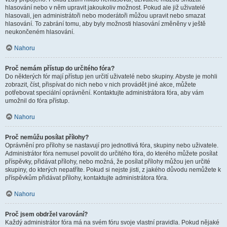
hlasování nebo v něm upravit jakoukoliv možnost. Pokud ale již uživatelé
hlasovali, jen administrátoři nebo moderátoři můžou upravit nebo smazat
hlasování. To zabrání tomu, aby byly možnosti hlasování změněny v ještě
neukončeném hlasování.
Nahoru
Proč nemám přístup do určitého fóra?
Do některých fór mají přístup jen určití uživatelé nebo skupiny. Abyste je mohli
zobrazit, číst, přispívat do nich nebo v nich provádět jiné akce, můžete
potřebovat speciální oprávnění. Kontaktujte administrátora fóra, aby vám
umožnil do fóra přístup.
Nahoru
Proč nemůžu posílat přílohy?
Oprávnění pro přílohy se nastavují pro jednotlivá fóra, skupiny nebo uživatele.
Administrátor fóra nemusel povolit do určitého fóra, do kterého můžete posílat
příspěvky, přidávat přílohy, nebo možná, že posílat přílohy můžou jen určité
skupiny, do kterých nepatříte. Pokud si nejste jisti, z jakého důvodu nemůžete k
příspěvkům přidávat přílohy, kontaktujte administrátora fóra.
Nahoru
Proč jsem obdržel varování?
Každý administrátor fóra má na svém fóru svoje vlastní pravidla. Pokud nějaké