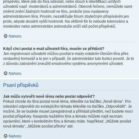
příspěvků, které jste do fóra odeslali, nebo slouží k identifikaci určitých
uživatelů např. moderátorů a administrátorů. Obecně řečeno, nemůžete sami
změnit znění žádných hodností ve fóru, protože jsou nastaveny
administrátorem fóra. Prosím, nezatěžujte fórum zbytečným přispíváním jen
proto, abyste dosáhli vyšší hodnosti. Na většině fór to nebude tolerováno a
moderátor nebo administrátor jednoduše sníží váš počet příspěvků.
Nahoru
Když chci poslat e-mail uživateli fóra, musím se přihlásit?
Jen registrovaní uživatelé můžou posílat e-maily ostatním členům fóra přes
vestavěný formulář a to jen v případě, že administrátor tuto funkci povolil. Je to
z důvodu zabránění zneužití emailového systému anonymními uživateli.
Nahoru
Psaní příspěvků
Jak můžu vytvořit nové téma nebo poslat odpověď?
Pokud chcete do fóra poslat nové téma, klikněte na tlačítko „Nové téma“. Pro
odeslání odpovědi do existujícího tématu klikněte na tlačítko „Odpovědět“. Je
možné, že se budete muset zaregistrovat a přihlásit předtím, než budete moci
posílat příspěvky. Naspodu každého fóra a tématu můžete najít seznam
oprávnění, které v konkrétním fóru a tématu máte. Například: „Můžete posílat
nová témata“, „Můžete posílat přílohy“ atd.
Nahoru