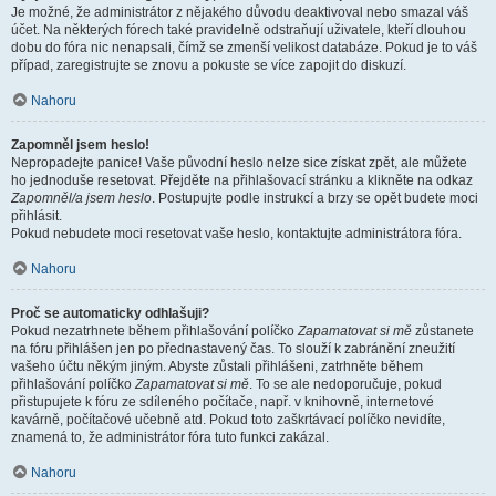
Je možné, že administrátor z nějakého důvodu deaktivoval nebo smazal váš
účet. Na některých fórech také pravidelně odstraňují uživatele, kteří dlouhou
dobu do fóra nic nenapsali, čímž se zmenší velikost databáze. Pokud je to váš
případ, zaregistrujte se znovu a pokuste se více zapojit do diskuzí.
Nahoru
Zapomněl jsem heslo!
Nepropadejte panice! Vaše původní heslo nelze sice získat zpět, ale můžete
ho jednoduše resetovat. Přejděte na přihlašovací stránku a klikněte na odkaz
Zapomněl/a jsem heslo
. Postupujte podle instrukcí a brzy se opět budete moci
přihlásit.
Pokud nebudete moci resetovat vaše heslo, kontaktujte administrátora fóra.
Nahoru
Proč se automaticky odhlašuji?
Pokud nezatrhnete během přihlašování políčko
Zapamatovat si mě
zůstanete
na fóru přihlášen jen po přednastavený čas. To slouží k zabránění zneužití
vašeho účtu někým jiným. Abyste zůstali přihlášeni, zatrhněte během
přihlašování políčko
Zapamatovat si mě
. To se ale nedoporučuje, pokud
přistupujete k fóru ze sdíleného počítače, např. v knihovně, internetové
kavárně, počítačové učebně atd. Pokud toto zaškrtávací políčko nevidíte,
znamená to, že administrátor fóra tuto funkci zakázal.
Nahoru