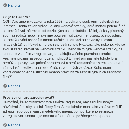
Nahoru
Co je to COPPA?
COPPA je americký zákon z roku 1998 na ochranu soukromí nezletilých na
internetu. Tento zákon vyžaduje, aby webové stránky, které mohou potenciálně
shromažďovat informace od nezletilých osob mladších 13 let, získaly písemný
souhlas rodičů nebo nějaké jiné potvrzení od zákonného zástupce povolující
shromažďování osobních identifikačních informací od nezletilých osob
mladších 13 let. Pokud si nejste jisti, jestli se toto týká vás, jako někoho, kdo se
zkouší zaregistrovat na webovou stránku, nebo se to týká webové stránky, na
kterou se zkoušíte zaregistrovat, kontaktujte vašeho právního poradce.
Vezměte prosím na vědomí, že ani phpBB Limited ani majitelé tohoto fóra
nemůžou poskytovat právní poradenství a není kontaktním místem pro právní
zájmy jakéhokoliv druhu, kromě těch uvedených v otázce „Koho mám
kontaktovat ohledně stížnosti a/nebo právních záležitostí týkajících se tohoto
fóra?“.
Nahoru
Proč se nemůžu zaregistrovat?
Je možné, že administrátor fóra zakázal registrace, aby zabránil novým
návštěvníkům, aby se stali členy fóra. Administrátor mohl také zakázat vaši IP
adresu nebo používání uživatelského jména, pomocí kterého se snažíš
zaregistrovat. Kontaktujte administrátora fóra a požádejte ho o pomoc.
Nahoru