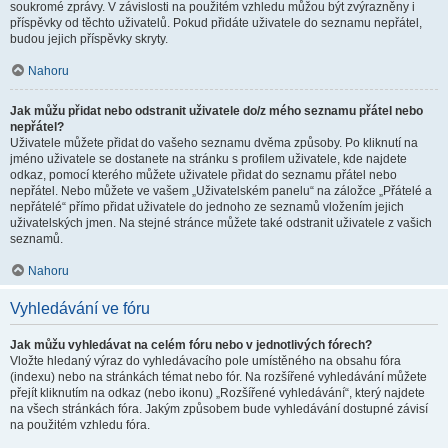
soukromé zprávy. V závislosti na použitém vzhledu můžou být zvýrazněny i
příspěvky od těchto uživatelů. Pokud přidáte uživatele do seznamu nepřátel,
budou jejich příspěvky skryty.
Nahoru
Jak můžu přidat nebo odstranit uživatele do/z mého seznamu přátel nebo
nepřátel?
Uživatele můžete přidat do vašeho seznamu dvěma způsoby. Po kliknutí na
jméno uživatele se dostanete na stránku s profilem uživatele, kde najdete
odkaz, pomocí kterého můžete uživatele přidat do seznamu přátel nebo
nepřátel. Nebo můžete ve vašem „Uživatelském panelu“ na záložce „Přátelé a
nepřátelé“ přímo přidat uživatele do jednoho ze seznamů vložením jejich
uživatelských jmen. Na stejné stránce můžete také odstranit uživatele z vašich
seznamů.
Nahoru
Vyhledávání ve fóru
Jak můžu vyhledávat na celém fóru nebo v jednotlivých fórech?
Vložte hledaný výraz do vyhledávacího pole umístěného na obsahu fóra
(indexu) nebo na stránkách témat nebo fór. Na rozšířené vyhledávání můžete
přejít kliknutím na odkaz (nebo ikonu) „Rozšířené vyhledávání“, který najdete
na všech stránkách fóra. Jakým způsobem bude vyhledávání dostupné závisí
na použitém vzhledu fóra.