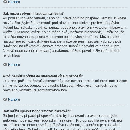
Nahoru
Jak můžu vytvořit hlasování/anketu?
Při posílání nového tématu, nebo při úpravě prvního příspěvku tématu, klikněte
na záložku „Vytvořit hlasování“ pod hlavním formulářem pro text příspěvku.
Pokud tuto záložku nevidíte, nemáte potřebné oprávnění k vytvoření hlasování.
Vložte „Hlasovací otázku“ a nejméně dvě „Možnosti hlasování“, ujistěte se, že
je každá možnost napsaná v textovém poli na vlastním řádku. Můžete také
nastavit počet možností, které uživatel může během hlasování vybrat (v poli
„Možností na uživatele“), časové omezení trvání hlasování ve dnech (0 pro
časově neomezené hlasování) a nakonec můžete povolit uživatelům měnit
jejich hlasy.
Nahoru
Proč nemůžu přidat do hlasování více možností?
Omezení počtu možností v hlasování je nastaveno administrátorem fóra. Pokud
si myslíte, že potřebujete do vašeho hlasování vložit více možností než je
povoleno, kontaktujte administrátora fóra.
Nahoru
Jak můžu upravit nebo smazat hlasování?
Stejně jako v případě příspěvků může být hlasování upraveno pouze jeho
autorem, moderátorem nebo administrátorem. Pro úpravu hlasování klikněte
na tlačítko pro úpravu prvního příspěvku v tématu, ke kterému je hlasování
vždy připojeno. Pokud zatím nikdo nehlasoval, uživatelé můžou smazat