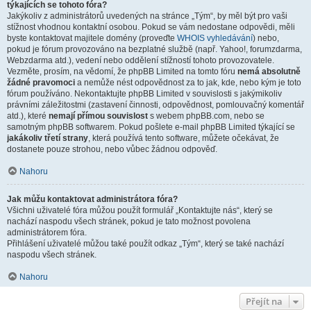
týkajících se tohoto fóra?
Jakýkoliv z administrátorů uvedených na stránce „Tým“, by měl být pro vaši
stížnost vhodnou kontaktní osobou. Pokud se vám nedostane odpovědi, měli
byste kontaktovat majitele domény (proveďte
WHOIS vyhledávání
) nebo,
pokud je fórum provozováno na bezplatné službě (např. Yahoo!, forumzdarma,
Webzdarma atd.), vedení nebo oddělení stížností tohoto provozovatele.
Vezměte, prosím, na vědomí, že phpBB Limited na tomto fóru
nemá absolutně
žádné pravomoci
a nemůže nést odpovědnost za to jak, kde, nebo kým je toto
fórum používáno. Nekontaktujte phpBB Limited v souvislosti s jakýmikoliv
právními záležitostmi (zastavení činnosti, odpovědnost, pomlouvačný komentář
atd.), které
nemají přímou souvislost
s webem phpBB.com, nebo se
samotným phpBB softwarem. Pokud pošlete e-mail phpBB Limited týkající se
jakákoliv třetí strany
, která používá tento software, můžete očekávat, že
dostanete pouze strohou, nebo vůbec žádnou odpověď.
Nahoru
Jak můžu kontaktovat administrátora fóra?
Všichni uživatelé fóra můžou použít formulář „Kontaktujte nás“, který se
nachází naspodu všech stránek, pokud je tato možnost povolena
administrátorem fóra.
Přihlášení uživatelé můžou také použít odkaz „Tým“, který se také nachází
naspodu všech stránek.
Nahoru
Přejít na