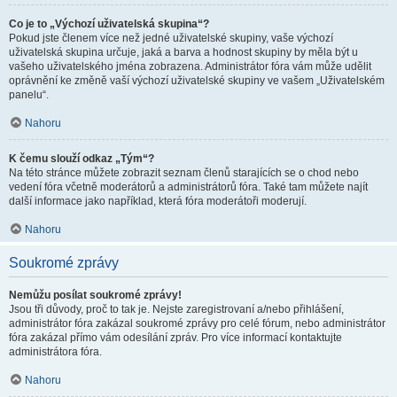
Co je to „Výchozí uživatelská skupina“?
Pokud jste členem více než jedné uživatelské skupiny, vaše výchozí
uživatelská skupina určuje, jaká a barva a hodnost skupiny by měla být u
vašeho uživatelského jména zobrazena. Administrátor fóra vám může udělit
oprávnění ke změně vaší výchozí uživatelské skupiny ve vašem „Uživatelském
panelu“.
Nahoru
K čemu slouží odkaz „Tým“?
Na této stránce můžete zobrazit seznam členů starajících se o chod nebo
vedení fóra včetně moderátorů a administrátorů fóra. Také tam můžete najít
další informace jako například, která fóra moderátoři moderují.
Nahoru
Soukromé zprávy
Nemůžu posílat soukromé zprávy!
Jsou tři důvody, proč to tak je. Nejste zaregistrovaní a/nebo přihlášení,
administrátor fóra zakázal soukromé zprávy pro celé fórum, nebo administrátor
fóra zakázal přímo vám odesílání zpráv. Pro více informací kontaktujte
administrátora fóra.
Nahoru