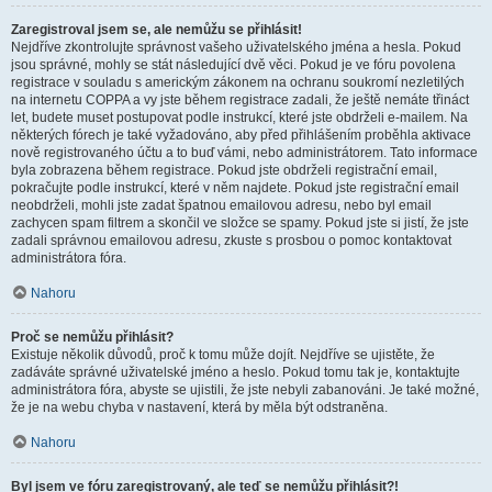
Zaregistroval jsem se, ale nemůžu se přihlásit!
Nejdříve zkontrolujte správnost vašeho uživatelského jména a hesla. Pokud
jsou správné, mohly se stát následující dvě věci. Pokud je ve fóru povolena
registrace v souladu s americkým zákonem na ochranu soukromí nezletilých
na internetu COPPA a vy jste během registrace zadali, že ještě nemáte třináct
let, budete muset postupovat podle instrukcí, které jste obdrželi e-mailem. Na
některých fórech je také vyžadováno, aby před přihlášením proběhla aktivace
nově registrovaného účtu a to buď vámi, nebo administrátorem. Tato informace
byla zobrazena během registrace. Pokud jste obdrželi registrační email,
pokračujte podle instrukcí, které v něm najdete. Pokud jste registrační email
neobdrželi, mohli jste zadat špatnou emailovou adresu, nebo byl email
zachycen spam filtrem a skončil ve složce se spamy. Pokud jste si jistí, že jste
zadali správnou emailovou adresu, zkuste s prosbou o pomoc kontaktovat
administrátora fóra.
Nahoru
Proč se nemůžu přihlásit?
Existuje několik důvodů, proč k tomu může dojít. Nejdříve se ujistěte, že
zadáváte správné uživatelské jméno a heslo. Pokud tomu tak je, kontaktujte
administrátora fóra, abyste se ujistili, že jste nebyli zabanováni. Je také možné,
že je na webu chyba v nastavení, která by měla být odstraněna.
Nahoru
Byl jsem ve fóru zaregistrovaný, ale teď se nemůžu přihlásit?!