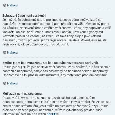
Nahoru
Zobrazení časů není správné!
Je možné, že zobrazený čas je pro jinou časovou zónu, než ve které se
nacházíte. Pokud se jedná o tento případ, přejděte na váš „Uživatelský panel“
na záložku „Nastavení fóra“ a změňte vaši časovou zónu, aby odpovídala vaší
konkrétní oblasti, např. Praha, Bratislava, Londýn, New York, Sydney atd.
Vezměte prosím na vědomí, že změnu časové zóny, stejně jako většinu
nastavení, můžou provádět jen zaregistrovaní uživatelé. Pokud ještě nejste
registrováni, toto je dobrý důvod, proč tak učinit.
Nahoru
Změnil jsem časovou zónu, ale čas se stále nezobrazuje správně!
Pokud jste si jisti, že jste nastavili vaši časovou zónu správně, ale čas se stále
zobrazuje nesprávně, pak je čas nastavený na hodinách serveru nesprávný.
Upozorněte na to, prosím, administrátora, aby mohl tento problém odstranit.
Nahoru
Můj jazyk není na seznamu!
Pokud váš jazyk není na seznamu jazyků, tak ho buď administrátor
nenainstaloval, nebo nikdo toto fórum do vašeho jazyka nepřeložil. Zkuste se
zeptat administrátora fóra, jestli může nainstalovat požadovaný jazyk. Pokud
překlad do vašeho jazyku neexistuje, můžete vytvořit nový překlad. Více
informací můžete najít na webu
phpBB
®.