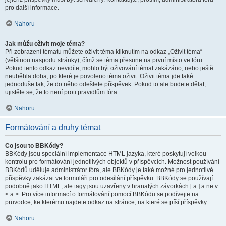
pro další informace.
Nahoru
Jak můžu oživit moje téma?
Při zobrazení tématu můžete oživit téma kliknutím na odkaz „Oživit téma“
(většinou naspodu stránky), čímž se téma přesune na první místo ve fóru.
Pokud tento odkaz nevidíte, mohlo být oživování témat zakázáno, nebo ještě
neuběhla doba, po které je povoleno téma oživit. Oživit téma jde také
jednoduše tak, že do něho odešlete příspěvek. Pokud to ale budete dělat,
ujistěte se, že to není proti pravidlům fóra.
Nahoru
Formátování a druhy témat
Co jsou to BBKódy?
BBKódy jsou speciální implementace HTML jazyka, které poskytují velkou
kontrolu pro formátování jednotlivých objektů v příspěvcích. Možnost používání
BBKódů uděluje administrátor fóra, ale BBKódy je také možné pro jednotlivé
příspěvky zakázat ve formuláři pro odesílání příspěvků. BBKódy se používají
podobně jako HTML, ale tagy jsou uzavřeny v hranatých závorkách [ a ] a ne v
< a >. Pro více informací o formátování pomocí BBKódů se podívejte na
průvodce, ke kterému najdete odkaz na stránce, na které se píší příspěvky.
Nahoru