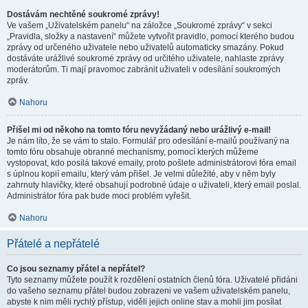
Dostávám nechtěné soukromé zprávy!
Ve vašem „Uživatelském panelu“ na záložce „Soukromé zprávy“ v sekci
„Pravidla, složky a nastavení“ můžete vytvořit pravidlo, pomocí kterého budou
zprávy od určeného uživatele nebo uživatelů automaticky smazány. Pokud
dostáváte urážlivé soukromé zprávy od určitého uživatele, nahlaste zprávy
moderátorům. Ti mají pravomoc zabránit uživateli v odesílání soukromých
zpráv.
Nahoru
Přišel mi od někoho na tomto fóru nevyžádaný nebo urážlivý e-mail!
Je nám líto, že se vám to stalo. Formulář pro odesílání e-mailů používaný na
tomto fóru obsahuje obranné mechanismy, pomocí kterých můžeme
vystopovat, kdo posílá takové emaily, proto pošlete administrátorovi fóra email
s úplnou kopií emailu, který vám přišel. Je velmi důležité, aby v něm byly
zahrnuty hlavičky, které obsahují podrobné údaje o uživateli, který email poslal.
Administrátor fóra pak bude moci problém vyřešit.
Nahoru
Přátelé a nepřátelé
Co jsou seznamy přátel a nepřátel?
Tyto seznamy můžete použít k rozdělení ostatních členů fóra. Uživatelé přidáni
do vašeho seznamu přátel budou zobrazeni ve vašem uživatelském panelu,
abyste k nim měli rychlý přístup, viděli jejich online stav a mohli jim posílat