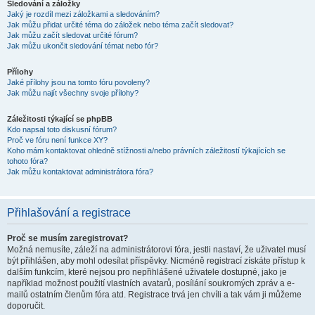
Sledování a záložky
Jaký je rozdíl mezi záložkami a sledováním?
Jak můžu přidat určité téma do záložek nebo téma začít sledovat?
Jak můžu začít sledovat určité fórum?
Jak můžu ukončit sledování témat nebo fór?
Přílohy
Jaké přílohy jsou na tomto fóru povoleny?
Jak můžu najít všechny svoje přílohy?
Záležitosti týkající se phpBB
Kdo napsal toto diskusní fórum?
Proč ve fóru není funkce XY?
Koho mám kontaktovat ohledně stížnosti a/nebo právních záležitostí týkajících se
tohoto fóra?
Jak můžu kontaktovat administrátora fóra?
Přihlašování a registrace
Proč se musím zaregistrovat?
Možná nemusíte, záleží na administrátorovi fóra, jestli nastaví, že uživatel musí
být přihlášen, aby mohl odesílat příspěvky. Nicméně registrací získáte přístup k
dalším funkcím, které nejsou pro nepřihlášené uživatele dostupné, jako je
například možnost použití vlastních avatarů, posílání soukromých zpráv a e-
mailů ostatním členům fóra atd. Registrace trvá jen chvíli a tak vám ji můžeme
doporučit.