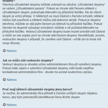
skupiny?
Všechny uživatelské skupiny můžete zobrazit na záložce „Uživatelské skupiny“
ve vašem „Uživatelském panelu“. Pokud se chcete stát členem některé z
uživatelských skupin, pokračujte kliknutím na příslušné tlačítko. Ne do všech
skupin je volný přístup. V některých se musí žádost o členství schválit, některé
můžou být uzavřené a některé můžou být dokonce skryté. Pokud je skupiny
otevřená, můžete se stát jejím členem po kliknutí na příslušné tlačítko. Pokud
členství ve skupině vyžaduje schválení, můžete o ně požádat kliknutím na
příslušné tlačítko. Vedoucí uživatelské skupiny bude muset schválit vaši žádost
a může se vás zeptat, proč se chcete stát členem skupiny. Neobtěžujte, prosím,
vedoucího skupiny v případě, že zamítne vaši žádost - určitě pro to bude mít
svoje důvody.
Nahoru
Jak se můžu stát vedoucím skupiny?
Vedoucí skupiny je obvykle určen administrátorem fóra při vytváření skupiny.
Pokud máte zájem o vytvoření uživatelské skupiny, měli byste nejdříve
kontaktovat administrátora fóra - zkuste mu poslat soukromou zprávu.
Nahoru
Proč mají některé uživatelské skupiny jinou barvu?
Je možné, že administrátor fóra přiřadil k členům určitých skupin nějakou
barvu, aby bylo jednodušší identifikovat členy těchto skupin.
Nahoru