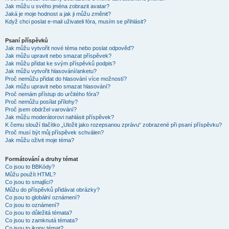
Jak můžu u svého jména zobrazit avatar?
Jaká je moje hodnost a jak ji můžu změnit?
Když chci poslat e-mail uživateli fóra, musím se přihlásit?
Psaní příspěvků
Jak můžu vytvořit nové téma nebo poslat odpověď?
Jak můžu upravit nebo smazat příspěvek?
Jak můžu přidat ke svým příspěvků podpis?
Jak můžu vytvořit hlasování/anketu?
Proč nemůžu přidat do hlasování více možností?
Jak můžu upravit nebo smazat hlasování?
Proč nemám přístup do určitého fóra?
Proč nemůžu posílat přílohy?
Proč jsem obdržel varování?
Jak můžu moderátorovi nahlásit příspěvek?
K čemu slouží tlačítko „Uložit jako rozepsanou zprávu“ zobrazené při psaní příspěvku?
Proč musí být můj příspěvek schválen?
Jak můžu oživit moje téma?
Formátování a druhy témat
Co jsou to BBKódy?
Můžu použít HTML?
Co jsou to smajlíci?
Můžu do příspěvků přidávat obrázky?
Co jsou to globální oznámení?
Co jsou to oznámení?
Co jsou to důležitá témata?
Co jsou to zamknutá témata?
Co jsou to ikony témat?