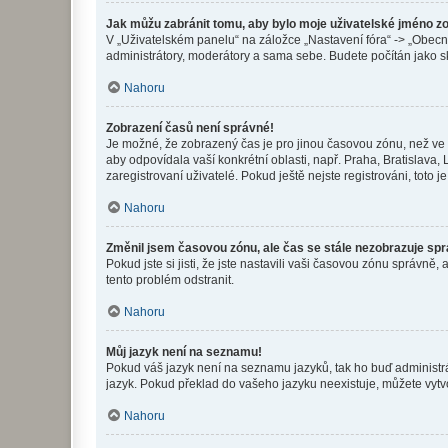
Jak můžu zabránit tomu, aby bylo moje uživatelské jméno z
V „Uživatelském panelu“ na záložce „Nastavení fóra“ -> „Obec
administrátory, moderátory a sama sebe. Budete počítán jako sk
Nahoru
Zobrazení časů není správné!
Je možné, že zobrazený čas je pro jinou časovou zónu, než ve k
aby odpovídala vaší konkrétní oblasti, např. Praha, Bratislav
zaregistrovaní uživatelé. Pokud ještě nejste registrováni, toto je
Nahoru
Změnil jsem časovou zónu, ale čas se stále nezobrazuje sp
Pokud jste si jisti, že jste nastavili vaši časovou zónu správn
tento problém odstranit.
Nahoru
Můj jazyk není na seznamu!
Pokud váš jazyk není na seznamu jazyků, tak ho buď administrát
jazyk. Pokud překlad do vašeho jazyku neexistuje, můžete vytv
Nahoru