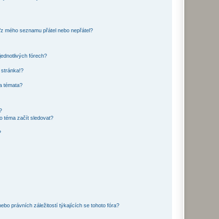
o/z mého seznamu přátel nebo nepřátel?
jednotlivých fórech?
 stránka!?
 a témata?
?
o téma začít sledovat?
?
bo právních záležitostí týkajících se tohoto fóra?