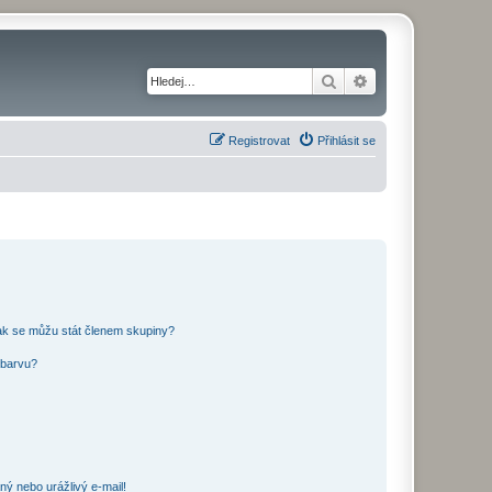
Hledat
Pokročilé hledání
Registrovat
Přihlásit se
ak se můžu stát členem skupiny?
 barvu?
ný nebo urážlivý e-mail!