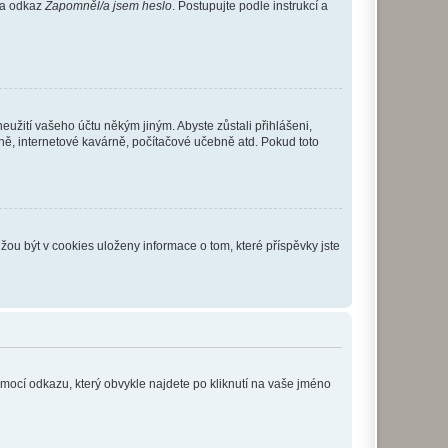
 na odkaz
Zapomněl/a jsem heslo
. Postupujte podle instrukcí a
eužití vašeho účtu někým jiným. Abyste zůstali přihlášeni,
vně, internetové kavárně, počítačové učebně atd. Pokud toto
ou být v cookies uloženy informace o tom, které příspěvky jste
omocí odkazu, který obvykle najdete po kliknutí na vaše jméno