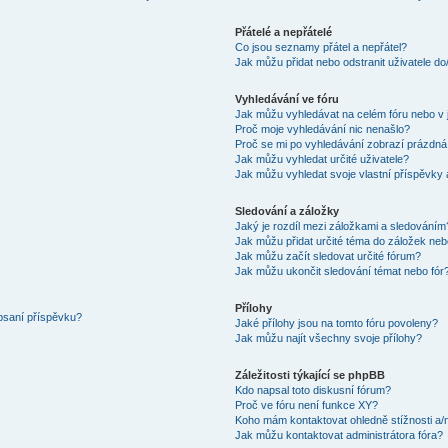
Přátelé a nepřátelé
Co jsou seznamy přátel a nepřátel?
Jak můžu přidat nebo odstranit uživatele d
Vyhledávání ve fóru
Jak můžu vyhledávat na celém fóru nebo v 
Proč moje vyhledávání nic nenašlo?
Proč se mi po vyhledávání zobrazí prázdná
Jak můžu vyhledat určité uživatele?
Jak můžu vyhledat svoje vlastní příspěvky
Sledování a záložky
Jaký je rozdíl mezi záložkami a sledováním
Jak můžu přidat určité téma do záložek neb
Jak můžu začít sledovat určité fórum?
Jak můžu ukončit sledování témat nebo fór
Přílohy
 psaní příspěvku?
Jaké přílohy jsou na tomto fóru povoleny?
Jak můžu najít všechny svoje přílohy?
Záležitosti týkající se phpBB
Kdo napsal toto diskusní fórum?
Proč ve fóru není funkce XY?
Koho mám kontaktovat ohledně stížnosti a/ne
Jak můžu kontaktovat administrátora fóra?