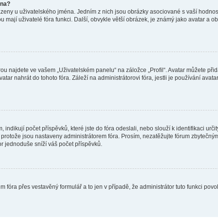
éna?
azeny u uživatelského jména. Jedním z nich jsou obrázky asociované s vaší hodnost
jakou mají uživatelé fóra funkci. Další, obvykle větší obrázek, je známý jako avatar
ou najdete ve vašem „Uživatelském panelu“ na záložce „Profil“. Avatar můžete přida
vatar nahrát do tohoto fóra. Záleží na administrátorovi fóra, jestli je používání ava
ndikují počet příspěvků, které jste do fóra odeslali, nebo slouží k identifikaci urč
protože jsou nastaveny administrátorem fóra. Prosím, nezatěžujte fórum zbytečným 
or jednoduše sníží váš počet příspěvků.
m fóra přes vestavěný formulář a to jen v případě, že administrátor tuto funkci pov