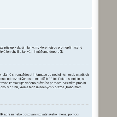
káte přístup k dalším funkcím, které nejsou pro nepřihlášené
trvá jen chvíli a tak vám ji můžeme doporučit.
enciálně shromažďovat informace od nezletilých osob mladších
í od nezletilých osob mladších 13 let. Pokud si nejste jisti,
istrovat, kontaktujte vašeho právního poradce. Vezměte prosím
kéhokoliv druhu, kromě těch uvedených v otázce „Koho mám
ši IP adresu nebo používání uživatelského jména, pomocí