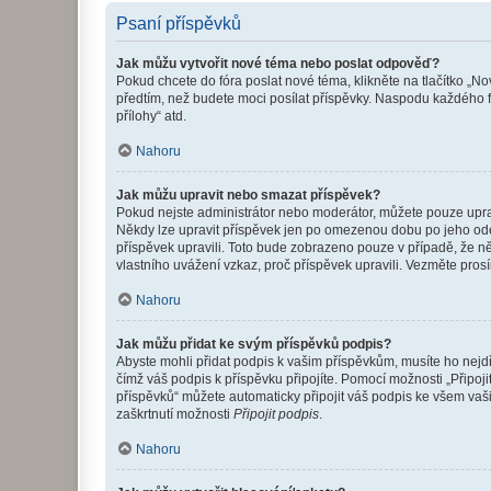
Psaní příspěvků
Jak můžu vytvořit nové téma nebo poslat odpověď?
Pokud chcete do fóra poslat nové téma, klikněte na tlačítko „No
předtím, než budete moci posílat příspěvky. Naspodu každého fó
přílohy“ atd.
Nahoru
Jak můžu upravit nebo smazat příspěvek?
Pokud nejste administrátor nebo moderátor, můžete pouze upravo
Někdy lze upravit příspěvek jen po omezenou dobu po jeho odesl
příspěvek upravili. Toto bude zobrazeno pouze v případě, že n
vlastního uvážení vzkaz, proč příspěvek upravili. Vezměte pr
Nahoru
Jak můžu přidat ke svým příspěvků podpis?
Abyste mohli přidat podpis k vašim příspěvkům, musíte ho nejdří
čímž váš podpis k příspěvku připojíte. Pomocí možnosti „Připo
příspěvků“ můžete automaticky připojit váš podpis ke všem vaš
zaškrtnutí možnosti
Připojit podpis
.
Nahoru