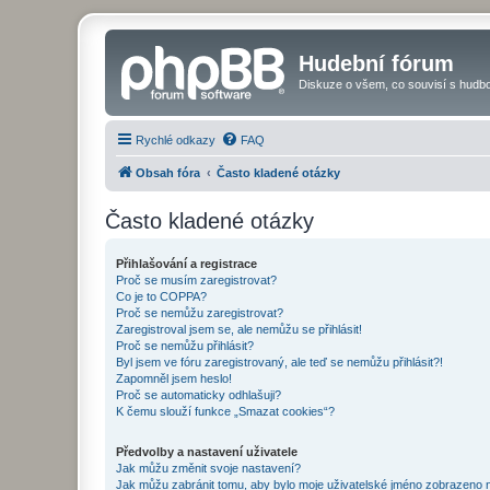
Hudební fórum
Diskuze o všem, co souvisí s hudbo
Rychlé odkazy
FAQ
Obsah fóra
Často kladené otázky
Často kladené otázky
Přihlašování a registrace
Proč se musím zaregistrovat?
Co je to COPPA?
Proč se nemůžu zaregistrovat?
Zaregistroval jsem se, ale nemůžu se přihlásit!
Proč se nemůžu přihlásit?
Byl jsem ve fóru zaregistrovaný, ale teď se nemůžu přihlásit?!
Zapomněl jsem heslo!
Proč se automaticky odhlašuji?
K čemu slouží funkce „Smazat cookies“?
Předvolby a nastavení uživatele
Jak můžu změnit svoje nastavení?
Jak můžu zabránit tomu, aby bylo moje uživatelské jméno zobrazeno 