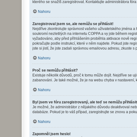
kterého se snažíš zaregistrovat. Kontaktujte administrátora fór
Nahoru
Zaregistroval jsem se, ale nemůžu se přihlásit!
Nejdříve zkontrolujte správnost vašeho uživatelského jména a 
soukromí nezletilých na internetu COPPA a vy jste během registr
vyžadováno, aby před přihlášením proběhla aktivace nově regis
pokračujte podle instrukcí, které v něm najdete. Pokud jste re
jste si jistí, že jste zadali správnou emailovou adresu, zkuste 
Nahoru
Proč se nemůžu přihlásit?
Existuje několik důvodů, proč k tomu může dojít. Nejdříve se ujis
zabanováni. Je také možné, že je na webu chyba v nastavení, k
Nahoru
Byl jsem ve fóru zaregistrovaný, ale teď se nemůžu přihlásit
Je možné, že administrátor z nějakého důvodu deaktivoval nebo 
databáze. Pokud je to váš případ, zaregistrujte se znovu a pokus
Nahoru
Zapomněl jsem heslo!