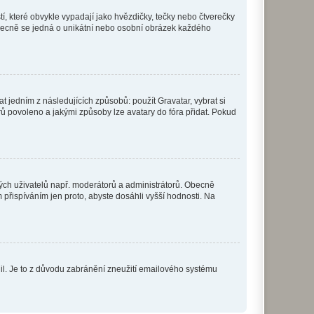
í, které obvykle vypadají jako hvězdičky, tečky nebo čtverečky
 a obecně se jedná o unikátní nebo osobní obrázek každého
t jedním z následujících způsobů: použít Gravatar, vybrat si
tarů povoleno a jakými způsoby lze avatary do fóra přidat. Pokud
itých uživatelů např. moderátorů a administrátorů. Obecně
přispíváním jen proto, abyste dosáhli vyšší hodnosti. Na
olil. Je to z důvodu zabránění zneužití emailového systému