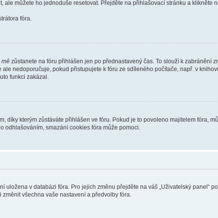
t, ale můžete ho jednoduše resetovat. Přejděte na přihlašovací stránku a klikněte
rátora fóra.
i mě
zůstanete na fóru přihlášen jen po přednastavený čas. To slouží k zabránění zn
se ale nedoporučuje, pokud přistupujete k fóru ze sdíleného počítače, např. v kniho
tuto funkci zakázal.
díky kterým zůstáváte přihlášen ve fóru. Pokud je to povoleno majitelem fóra, můž
nebo odhlašováním, smazání cookies fóra může pomoci.
ení uložena v databázi fóra. Pro jejich změnu přejděte na váš „Uživatelský panel“ p
i změnit všechna vaše nastavení a předvolby fóra.