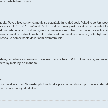
a a požádejte ho o pomoc.
hesla. Pokud jsou správné, mohly se stát následující dvě věci. Pokud je ve fóru 
ace zadali, že ještě nemáte třináct let, budete muset postupovat podle instrukcí, kt
trovaného účtu a to buď vámi, nebo administrátorem. Tato informace byla zobrazena
gistrační email neobdrželi, mohli jste zadat špatnou emailovou adresu, nebo byl em
s prosbou o pomoc kontaktovat administrátora fóra.
těte, že zadáváte správné uživatelské jméno a heslo. Pokud tomu tak je, kontaktujte a
terá by měla být odstraněna.
?!
smazal váš účet. Na některých fórech také pravidelně odstraňují uživatele, kteří d
te se více zapojit do diskuzí.