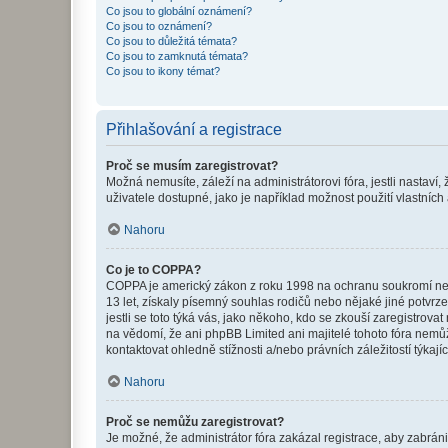
Co jsou to globální oznámení?
Co jsou to oznámení?
Co jsou to důležitá témata?
Co jsou to zamknutá témata?
Co jsou to ikony témat?
Přihlašování a registrace
Proč se musím zaregistrovat?
Možná nemusíte, záleží na administrátorovi fóra, jestli nastaví,
uživatele dostupné, jako je například možnost použití vlastních
Nahoru
Co je to COPPA?
COPPA je americký zákon z roku 1998 na ochranu soukromí nezl
13 let, získaly písemný souhlas rodičů nebo nějaké jiné potvrze
jestli se toto týká vás, jako někoho, kdo se zkouší zaregistro
na vědomí, že ani phpBB Limited ani majitelé tohoto fóra nem
kontaktovat ohledně stížnosti a/nebo právních záležitostí týkajíc
Nahoru
Proč se nemůžu zaregistrovat?
Je možné, že administrátor fóra zakázal registrace, aby zabrán