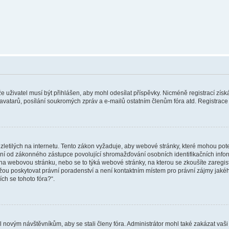
 že uživatel musí být přihlášen, aby mohl odesílat příspěvky. Nicméně registrací zís
 avatarů, posílání soukromých zpráv a e-mailů ostatním členům fóra atd. Registrace 
etilých na internetu. Tento zákon vyžaduje, aby webové stránky, které mohou pot
ní od zákonného zástupce povolující shromažďování osobních identifikačních informac
vat na webovou stránku, nebo se to týká webové stránky, na kterou se zkoušíte zareg
ůžou poskytovat právní poradenství a není kontaktním místem pro právní zájmy ja
ích se tohoto fóra?“.
il novým návštěvníkům, aby se stali členy fóra. Administrátor mohl také zakázat va