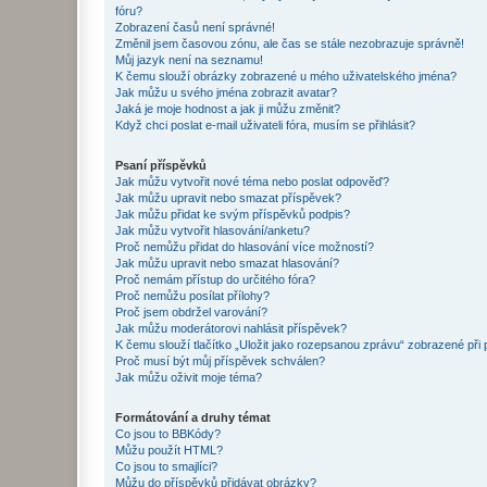
fóru?
Zobrazení časů není správné!
Změnil jsem časovou zónu, ale čas se stále nezobrazuje správně!
Můj jazyk není na seznamu!
K čemu slouží obrázky zobrazené u mého uživatelského jména?
Jak můžu u svého jména zobrazit avatar?
Jaká je moje hodnost a jak ji můžu změnit?
Když chci poslat e-mail uživateli fóra, musím se přihlásit?
Psaní příspěvků
Jak můžu vytvořit nové téma nebo poslat odpověď?
Jak můžu upravit nebo smazat příspěvek?
Jak můžu přidat ke svým příspěvků podpis?
Jak můžu vytvořit hlasování/anketu?
Proč nemůžu přidat do hlasování více možností?
Jak můžu upravit nebo smazat hlasování?
Proč nemám přístup do určitého fóra?
Proč nemůžu posílat přílohy?
Proč jsem obdržel varování?
Jak můžu moderátorovi nahlásit příspěvek?
K čemu slouží tlačítko „Uložit jako rozepsanou zprávu“ zobrazené při
Proč musí být můj příspěvek schválen?
Jak můžu oživit moje téma?
Formátování a druhy témat
Co jsou to BBKódy?
Můžu použít HTML?
Co jsou to smajlíci?
Můžu do příspěvků přidávat obrázky?