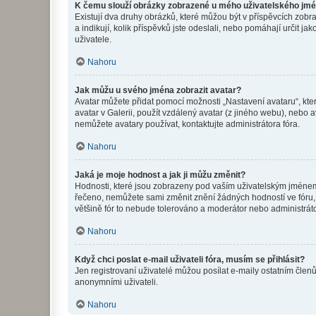
K čemu slouží obrázky zobrazené u mého uživatelského jm
Existují dva druhy obrázků, které můžou být v příspěvcích zobr
a indikují, kolik příspěvků jste odeslali, nebo pomáhají určit 
uživatele.
Nahoru
Jak můžu u svého jména zobrazit avatar?
Avatar můžete přidat pomocí možnosti „Nastavení avataru“, kter
avatar v Galerii, použít vzdálený avatar (z jiného webu), nebo a
nemůžete avatary používat, kontaktujte administrátora fóra.
Nahoru
Jaká je moje hodnost a jak ji můžu změnit?
Hodnosti, které jsou zobrazeny pod vaším uživatelským jménem, i
řečeno, nemůžete sami změnit znění žádných hodností ve fóru, 
většině fór to nebude tolerováno a moderátor nebo administrát
Nahoru
Když chci poslat e-mail uživateli fóra, musím se přihlásit?
Jen registrovaní uživatelé můžou posílat e-maily ostatním členů
anonymními uživateli.
Nahoru