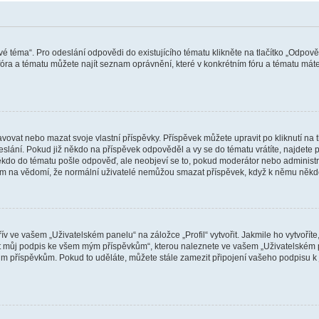
vé téma“. Pro odeslání odpovědi do existujícího tématu klikněte na tlačítko „Odpově
ra a tématu můžete najít seznam oprávnění, které v konkrétním fóru a tématu máte.
vat nebo mazat svoje vlastní příspěvky. Příspěvek můžete upravit po kliknutí na tla
ání. Pokud již někdo na příspěvek odpověděl a vy se do tématu vrátíte, najdete pod
ěkdo do tématu pošle odpověď, ale neobjeví se to, pokud moderátor nebo administr
osím na vědomí, že normální uživatelé nemůžou smazat příspěvek, když k němu něk
v ve vašem „Uživatelském panelu“ na záložce „Profil“ vytvořit. Jakmile ho vytvořít
jit můj podpis ke všem mým příspěvkům“, kterou naleznete ve vašem „Uživatelském p
im příspěvkům. Pokud to uděláte, můžete stále zamezit připojení vašeho podpisu k