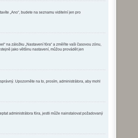
tavíte „Ano“, budete na seznamu viditelní jen pro
nel“ na záložku „Nastavení fóra“ a změňte vaši časovou zónu,
stejně jako většinu nastavení, můžou provádět jen
nesprávný. Upozorněte na to, prosím, administrátora, aby mohl
ptat administrátora fóra, jestli může nainstalovat požadovaný