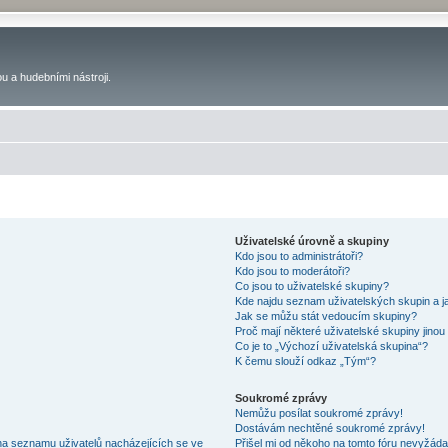
u a hudebními nástroji.
Uživatelské úrovně a skupiny
Kdo jsou to administrátoři?
Kdo jsou to moderátoři?
Co jsou to uživatelské skupiny?
Kde najdu seznam uživatelských skupin a j
Jak se můžu stát vedoucím skupiny?
Proč mají některé uživatelské skupiny jinou
Co je to „Výchozí uživatelská skupina“?
K čemu slouží odkaz „Tým“?
Soukromé zprávy
Nemůžu posílat soukromé zprávy!
Dostávám nechtěné soukromé zprávy!
na seznamu uživatelů nacházejících se ve
Přišel mi od někoho na tomto fóru nevyžáda