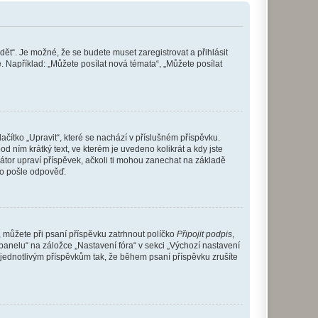
dět“. Je možné, že se budete muset zaregistrovat a přihlásit
 Například: „Můžete posílat nová témata“, „Můžete posílat
čítko „Upravit“, které se nachází v příslušném příspěvku.
 ním krátký text, ve kterém je uvedeno kolikrát a kdy jste
átor upraví příspěvek, ačkoli ti mohou zanechat na základě
do pošle odpověď.
e, můžete při psaní příspěvku zatrhnout políčko
Připojit podpis
,
anelu“ na záložce „Nastavení fóra“ v sekci „Výchozí nastavení
 jednotlivým příspěvkům tak, že během psaní příspěvku zrušíte