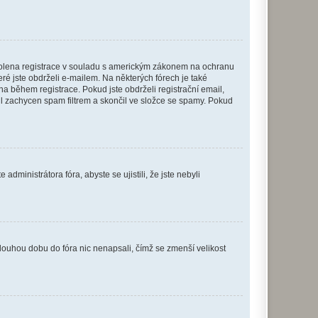
povolena registrace v souladu s americkým zákonem na ochranu
eré jste obdrželi e-mailem. Na některých fórech je také
 během registrace. Pokud jste obdrželi registrační email,
ail zachycen spam filtrem a skončil ve složce se spamy. Pokud
dministrátora fóra, abyste se ujistili, že jste nebyli
louhou dobu do fóra nic nenapsali, čímž se zmenší velikost