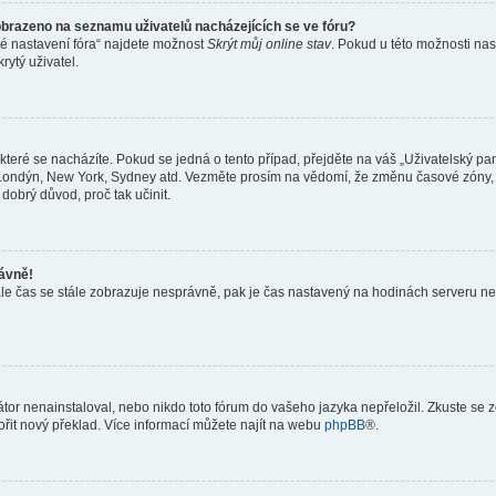
obrazeno na seznamu uživatelů nacházejících se ve fóru?
né nastavení fóra“ najdete možnost
Skrýt můj online stav
. Pokud u této možnosti nas
rytý uživatel.
teré se nacházíte. Pokud se jedná o tento případ, přejděte na váš „Uživatelský pa
a, Londýn, New York, Sydney atd. Vezměte prosím na vědomí, že změnu časové zóny, 
 dobrý důvod, proč tak učinit.
rávně!
ě, ale čas se stále zobrazuje nesprávně, pak je čas nastavený na hodinách serveru 
or nenainstaloval, nebo nikdo toto fórum do vašeho jazyka nepřeložil. Zkuste se ze
ořit nový překlad. Více informací můžete najít na webu
phpBB
®.