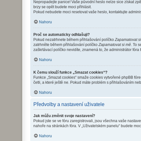
Nepropadejte panice! Vaše původní heslo nelze sice získat zpě
brzy se opět budete moci přihlásit.
Pokud nebudete moci resetovat vaše heslo, kontaktujte administ
Nahoru
Proč se automaticky odhlašuji?
Pokud nezatrhnete během přihlašování políčko
Zapamatovat s
zatrhněte během přihlašování políčko
Zapamatovat si mě
. To 
zaškrtávací políčko nevidíte, znamená to, že administrátor fóra 
Nahoru
K čemu slouží funkce „Smazat cookies“?
Funkce „Smazat cookies“ smaže cookies vytvořené phpBB fórem, 
četli, a které ještě ne. Pokud máte problém s přihlašováním 
Nahoru
Předvolby a nastavení uživatele
Jak můžu změnit svoje nastavení?
Pokud jste se ve fóru zaregistrovali, jsou všechna vaše nastav
nahoře na stránkách fóra. V „Uživatelském panelu“ budete moc
Nahoru