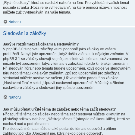
„Rychlé odkazy“, která se nachází nahoře na fóru. Pro vyhledání vašich témat
použijte stránku „Rozšířené vyhledávání“, na které pomocí různých možnosti
můžete zúžit vyhledávání na vaše témata.
Nahoru
Sledování a záložky
Jaký je rozdíl mezi záložkami a sledováním?
V phpBB 3.0 fungovali záložky velmi podobně jako záložky ve vašem
prohlížeči. Nebyli jste upozorněni, když došlo v tématu k nějakým změnám. V
phpBB 3.1 se záložky chovají stejně jako sledování tématu, což znamená, že
můžete být upozorněni, když v tématu v záložkách dojde k nějakým změnám.
Při sledování fóra nebo tématu budete upozorněni, když dojde ve sledovaném
fóru nebo tématu k nějakým změnám. Způsob upozornění pro záložky a
sledování můžete nastavit ve vašem „Uživatelském panelu“ na záložce
„Nastavení fóra“ v sekci „Upravit nastavení upozornění“. Může být užitečné
nastavit pro záložky a sledování jiný způsob upozornění.
Nahoru
Jak můžu přidat určité téma do záložek nebo téma začít sledovat?
Přidat určité téma do záložek nebo téma začít sledovat můžete kliknutím na
příslušný odkaz v nabídce „Nástroje tématu“ (obvykle má ikonu klíče), která se
nachází nad a pod tématem.
Pro sledování tématu můžete také poslat do tématu odpověď a přitom
zatrhnout políčko „Upozornit mě, když někdo pošle odpověď“.