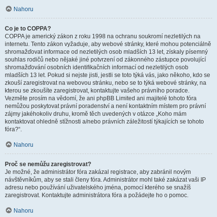
Nahoru
Co je to COPPA?
COPPA je americký zákon z roku 1998 na ochranu soukromí nezletilých na
internetu. Tento zákon vyžaduje, aby webové stránky, které mohou potenciálně
shromažďovat informace od nezletilých osob mladších 13 let, získaly písemný
souhlas rodičů nebo nějaké jiné potvrzení od zákonného zástupce povolující
shromažďování osobních identifikačních informací od nezletilých osob
mladších 13 let. Pokud si nejste jisti, jestli se toto týká vás, jako někoho, kdo se
zkouší zaregistrovat na webovou stránku, nebo se to týká webové stránky, na
kterou se zkoušíte zaregistrovat, kontaktujte vašeho právního poradce.
Vezměte prosím na vědomí, že ani phpBB Limited ani majitelé tohoto fóra
nemůžou poskytovat právní poradenství a není kontaktním místem pro právní
zájmy jakéhokoliv druhu, kromě těch uvedených v otázce „Koho mám
kontaktovat ohledně stížnosti a/nebo právních záležitostí týkajících se tohoto
fóra?“.
Nahoru
Proč se nemůžu zaregistrovat?
Je možné, že administrátor fóra zakázal registrace, aby zabránil novým
návštěvníkům, aby se stali členy fóra. Administrátor mohl také zakázat vaši IP
adresu nebo používání uživatelského jména, pomocí kterého se snažíš
zaregistrovat. Kontaktujte administrátora fóra a požádejte ho o pomoc.
Nahoru