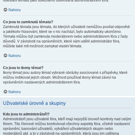
odeslání tématu jako důležitého udělována administrátorem fóra.
Nahoru
Co jsou to zamknutá témata?
Zamknutá témata jsou témata, do kterých uživatelé nemůžou posílat odpovědi
a jakékoliv hlasování, které se v nic nachází, bylo automaticky ukončeno.
Témata můžou být zamknuta moderátorem nebo administrátorem fóra z řady
důvodů. V závislosti na oprávněních, které vám udělil administrátor fóra,
můžete také mít možnost zamykat vlastní témata.
Nahoru
Co jsou to ikony témat?
Ikony témat jsou autory témat vybrané obrázky asociované s příspěvky, které
můžou indikovat jejich obsah. Možnost používat ikony témat závisí na
oprávněních nastavených administrátorem fóra.
Nahoru
Uživatelské úrovně a skupiny
Kdo jsou to administrátoři?
Administrátoři jsou uživatelé fóra, kteří mají nejvyšší úroveň kontroly nad celým
fórem. Tito členové můžou kontrolovat všechny aspekty fóra, včetně nastavení
oprávnění, banování uživatelů, vytváření uživatelských skupin nebo
moderátorů atd. a to v závislosti na oprávněních, která jsou jim udělena