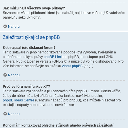
Jak můžu najít všechny svoje přílohy?
Seznam se všemi přílohami, které jste nahráli, najdete ve vašem „Uživatelském
panelu“ v sekci „Přílohy“.
Nahoru
Záležitosti týkající se phpBB
Kdo napsal toto diskusní fórum?
Tento software (v jeho nemodifikované podobě) byl vytvořen, zveřejněn a
chráněn autorskými právy
phpBB Limited
. phpBB je dostupné pod GNU
General Public License verze 2 (GPL-2.0) a může být volně distribuováno. Pro
více informací se podívejte na stránku
About phpBB
(angl.).
Nahoru
Proč ve fóru není funkce XY?
Tento software byl napsán a je licencován přes phpBB Limited. Pokud věříte,
že by do něho měla být přidána nějaká funkce, navštivte, prosím,
phpBB Ideas Centre
(Centrum nápadů pro phpBB), kde můžete hlasovat pro
existující nápady nebo navrhnout nové funkce.
Nahoru
Koho mám kontaktovat ohledně stížnosti a/nebo právních záležitostí