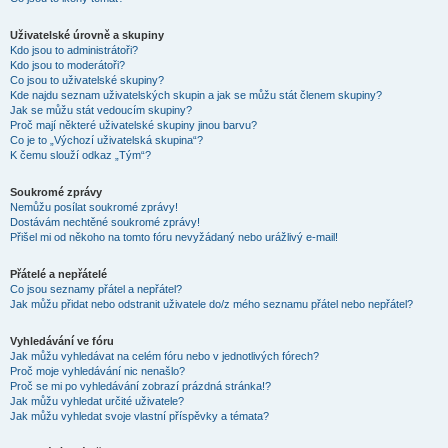
Uživatelské úrovně a skupiny
Kdo jsou to administrátoři?
Kdo jsou to moderátoři?
Co jsou to uživatelské skupiny?
Kde najdu seznam uživatelských skupin a jak se můžu stát členem skupiny?
Jak se můžu stát vedoucím skupiny?
Proč mají některé uživatelské skupiny jinou barvu?
Co je to „Výchozí uživatelská skupina“?
K čemu slouží odkaz „Tým“?
Soukromé zprávy
Nemůžu posílat soukromé zprávy!
Dostávám nechtěné soukromé zprávy!
Přišel mi od někoho na tomto fóru nevyžádaný nebo urážlivý e-mail!
Přátelé a nepřátelé
Co jsou seznamy přátel a nepřátel?
Jak můžu přidat nebo odstranit uživatele do/z mého seznamu přátel nebo nepřátel?
Vyhledávání ve fóru
Jak můžu vyhledávat na celém fóru nebo v jednotlivých fórech?
Proč moje vyhledávání nic nenašlo?
Proč se mi po vyhledávání zobrazí prázdná stránka!?
Jak můžu vyhledat určité uživatele?
Jak můžu vyhledat svoje vlastní příspěvky a témata?