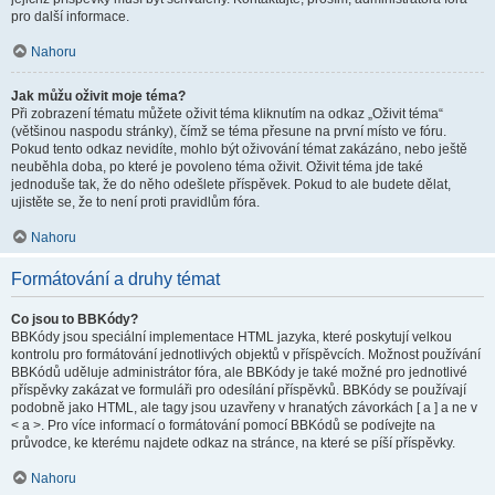
pro další informace.
Nahoru
Jak můžu oživit moje téma?
Při zobrazení tématu můžete oživit téma kliknutím na odkaz „Oživit téma“
(většinou naspodu stránky), čímž se téma přesune na první místo ve fóru.
Pokud tento odkaz nevidíte, mohlo být oživování témat zakázáno, nebo ještě
neuběhla doba, po které je povoleno téma oživit. Oživit téma jde také
jednoduše tak, že do něho odešlete příspěvek. Pokud to ale budete dělat,
ujistěte se, že to není proti pravidlům fóra.
Nahoru
Formátování a druhy témat
Co jsou to BBKódy?
BBKódy jsou speciální implementace HTML jazyka, které poskytují velkou
kontrolu pro formátování jednotlivých objektů v příspěvcích. Možnost používání
BBKódů uděluje administrátor fóra, ale BBKódy je také možné pro jednotlivé
příspěvky zakázat ve formuláři pro odesílání příspěvků. BBKódy se používají
podobně jako HTML, ale tagy jsou uzavřeny v hranatých závorkách [ a ] a ne v
< a >. Pro více informací o formátování pomocí BBKódů se podívejte na
průvodce, ke kterému najdete odkaz na stránce, na které se píší příspěvky.
Nahoru