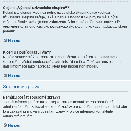
Co je to „Výchozí uživatelská skupina“?
Pokud jste členem více než jedné uživatelské skupiny, vaše výchozí
uživatelská skupina určuje, jaká a barva a hodnost skupiny by měla být u
vašeho uživatelského jména zobrazena. Administrátor fóra vám může udělit
oprávnění ke změně vaší výchozí uživatelské skupiny ve vašem „Uživatelském
panelu“.
Nahoru
K čemu slouží odkaz „Tým“?
Na této stránce můžete zobrazit seznam členů starajících se o chod nebo
vedení fóra včetně moderátorů a administrátorů fóra. Také tam můžete najít
další informace jako například, která fóra moderátoři moderují.
Nahoru
Soukromé zprávy
Nemůžu posílat soukromé zprávy!
Jsou tři důvody, proč to tak je. Nejste zaregistrovaní a/nebo přihlášení,
administrátor fóra zakázal soukromé zprávy pro celé fórum, nebo administrátor
fóra zakázal přímo vám odesílání zpráv. Pro více informací kontaktujte
administrátora fóra.
Nahoru