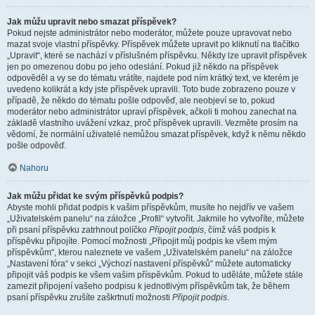
Jak můžu upravit nebo smazat příspěvek?
Pokud nejste administrátor nebo moderátor, můžete pouze upravovat nebo
mazat svoje vlastní příspěvky. Příspěvek můžete upravit po kliknutí na tlačítko
„Upravit“, které se nachází v příslušném příspěvku. Někdy lze upravit příspěvek
jen po omezenou dobu po jeho odeslání. Pokud již někdo na příspěvek
odpověděl a vy se do tématu vrátíte, najdete pod ním krátký text, ve kterém je
uvedeno kolikrát a kdy jste příspěvek upravili. Toto bude zobrazeno pouze v
případě, že někdo do tématu pošle odpověď, ale neobjeví se to, pokud
moderátor nebo administrátor upraví příspěvek, ačkoli ti mohou zanechat na
základě vlastního uvážení vzkaz, proč příspěvek upravili. Vezměte prosím na
vědomí, že normální uživatelé nemůžou smazat příspěvek, když k němu někdo
pošle odpověď.
Nahoru
Jak můžu přidat ke svým příspěvků podpis?
Abyste mohli přidat podpis k vašim příspěvkům, musíte ho nejdřív ve vašem
„Uživatelském panelu“ na záložce „Profil“ vytvořit. Jakmile ho vytvoříte, můžete
při psaní příspěvku zatrhnout políčko
Připojit podpis
, čímž váš podpis k
příspěvku připojíte. Pomocí možnosti „Připojit můj podpis ke všem mým
příspěvkům“, kterou naleznete ve vašem „Uživatelském panelu“ na záložce
„Nastavení fóra“ v sekci „Výchozí nastavení příspěvků“ můžete automaticky
připojit váš podpis ke všem vašim příspěvkům. Pokud to uděláte, můžete stále
zamezit připojení vašeho podpisu k jednotlivým příspěvkům tak, že během
psaní příspěvku zrušíte zaškrtnutí možnosti
Připojit podpis
.