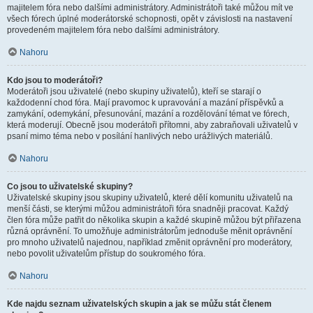
majitelem fóra nebo dalšími administrátory. Administrátoři také můžou mít ve
všech fórech úplné moderátorské schopnosti, opět v závislosti na nastavení
provedeném majitelem fóra nebo dalšími administrátory.
Nahoru
Kdo jsou to moderátoři?
Moderátoři jsou uživatelé (nebo skupiny uživatelů), kteří se starají o
každodenní chod fóra. Mají pravomoc k upravování a mazání příspěvků a
zamykání, odemykání, přesunování, mazání a rozdělování témat ve fórech,
která moderují. Obecně jsou moderátoři přítomni, aby zabraňovali uživatelů v
psaní mimo téma nebo v posílání hanlivých nebo urážlivých materiálů.
Nahoru
Co jsou to uživatelské skupiny?
Uživatelské skupiny jsou skupiny uživatelů, které dělí komunitu uživatelů na
menší části, se kterými můžou administrátoři fóra snadněji pracovat. Každý
člen fóra může patřit do několika skupin a každé skupině můžou být přiřazena
různá oprávnění. To umožňuje administrátorům jednoduše měnit oprávnění
pro mnoho uživatelů najednou, například změnit oprávnění pro moderátory,
nebo povolit uživatelům přístup do soukromého fóra.
Nahoru
Kde najdu seznam uživatelských skupin a jak se můžu stát členem