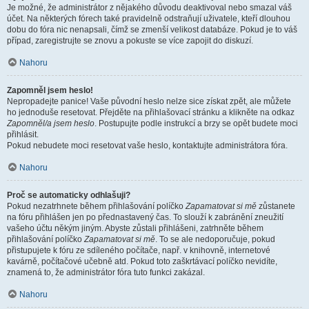
Je možné, že administrátor z nějakého důvodu deaktivoval nebo smazal váš
účet. Na některých fórech také pravidelně odstraňují uživatele, kteří dlouhou
dobu do fóra nic nenapsali, čímž se zmenší velikost databáze. Pokud je to váš
případ, zaregistrujte se znovu a pokuste se více zapojit do diskuzí.
Nahoru
Zapomněl jsem heslo!
Nepropadejte panice! Vaše původní heslo nelze sice získat zpět, ale můžete
ho jednoduše resetovat. Přejděte na přihlašovací stránku a klikněte na odkaz
Zapomněl/a jsem heslo
. Postupujte podle instrukcí a brzy se opět budete moci
přihlásit.
Pokud nebudete moci resetovat vaše heslo, kontaktujte administrátora fóra.
Nahoru
Proč se automaticky odhlašuji?
Pokud nezatrhnete během přihlašování políčko
Zapamatovat si mě
zůstanete
na fóru přihlášen jen po přednastavený čas. To slouží k zabránění zneužití
vašeho účtu někým jiným. Abyste zůstali přihlášeni, zatrhněte během
přihlašování políčko
Zapamatovat si mě
. To se ale nedoporučuje, pokud
přistupujete k fóru ze sdíleného počítače, např. v knihovně, internetové
kavárně, počítačové učebně atd. Pokud toto zaškrtávací políčko nevidíte,
znamená to, že administrátor fóra tuto funkci zakázal.
Nahoru