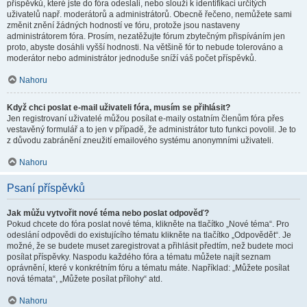
příspěvků, které jste do fóra odeslali, nebo slouží k identifikaci určitých
uživatelů např. moderátorů a administrátorů. Obecně řečeno, nemůžete sami
změnit znění žádných hodností ve fóru, protože jsou nastaveny
administrátorem fóra. Prosím, nezatěžujte fórum zbytečným přispíváním jen
proto, abyste dosáhli vyšší hodnosti. Na většině fór to nebude tolerováno a
moderátor nebo administrátor jednoduše sníží váš počet příspěvků.
Nahoru
Když chci poslat e-mail uživateli fóra, musím se přihlásit?
Jen registrovaní uživatelé můžou posílat e-maily ostatním členům fóra přes
vestavěný formulář a to jen v případě, že administrátor tuto funkci povolil. Je to
z důvodu zabránění zneužití emailového systému anonymními uživateli.
Nahoru
Psaní příspěvků
Jak můžu vytvořit nové téma nebo poslat odpověď?
Pokud chcete do fóra poslat nové téma, klikněte na tlačítko „Nové téma“. Pro
odeslání odpovědi do existujícího tématu klikněte na tlačítko „Odpovědět“. Je
možné, že se budete muset zaregistrovat a přihlásit předtím, než budete moci
posílat příspěvky. Naspodu každého fóra a tématu můžete najít seznam
oprávnění, které v konkrétním fóru a tématu máte. Například: „Můžete posílat
nová témata“, „Můžete posílat přílohy“ atd.
Nahoru