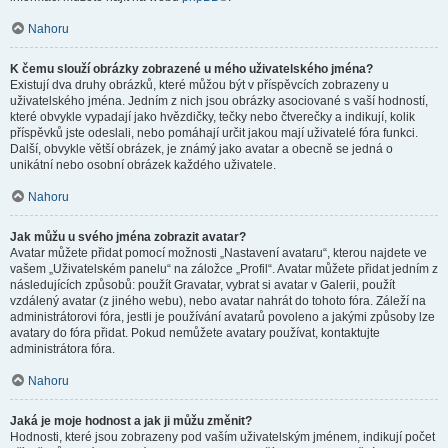
Nahoru
K čemu slouží obrázky zobrazené u mého uživatelského jména?
Existují dva druhy obrázků, které můžou být v příspěvcích zobrazeny u
uživatelského jména. Jedním z nich jsou obrázky asociované s vaší hodností,
které obvykle vypadají jako hvězdičky, tečky nebo čtverečky a indikují, kolik
příspěvků jste odeslali, nebo pomáhají určit jakou mají uživatelé fóra funkci.
Další, obvykle větší obrázek, je známý jako avatar a obecně se jedná o
unikátní nebo osobní obrázek každého uživatele.
Nahoru
Jak můžu u svého jména zobrazit avatar?
Avatar můžete přidat pomocí možnosti „Nastavení avataru“, kterou najdete ve
vašem „Uživatelském panelu“ na záložce „Profil“. Avatar můžete přidat jedním z
následujících způsobů: použít Gravatar, vybrat si avatar v Galerii, použít
vzdálený avatar (z jiného webu), nebo avatar nahrát do tohoto fóra. Záleží na
administrátorovi fóra, jestli je používání avatarů povoleno a jakými způsoby lze
avatary do fóra přidat. Pokud nemůžete avatary používat, kontaktujte
administrátora fóra.
Nahoru
Jaká je moje hodnost a jak ji můžu změnit?
Hodnosti, které jsou zobrazeny pod vaším uživatelským jménem, indikují počet