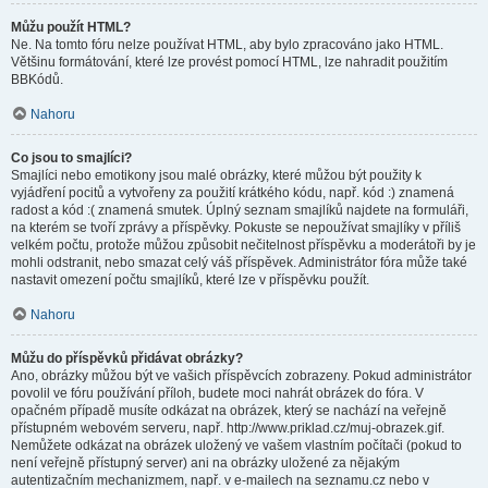
Můžu použít HTML?
Ne. Na tomto fóru nelze používat HTML, aby bylo zpracováno jako HTML.
Většinu formátování, které lze provést pomocí HTML, lze nahradit použitím
BBKódů.
Nahoru
Co jsou to smajlíci?
Smajlíci nebo emotikony jsou malé obrázky, které můžou být použity k
vyjádření pocitů a vytvořeny za použití krátkého kódu, např. kód :) znamená
radost a kód :( znamená smutek. Úplný seznam smajlíků najdete na formuláři,
na kterém se tvoří zprávy a příspěvky. Pokuste se nepoužívat smajlíky v příliš
velkém počtu, protože můžou způsobit nečitelnost příspěvku a moderátoři by je
mohli odstranit, nebo smazat celý váš příspěvek. Administrátor fóra může také
nastavit omezení počtu smajlíků, které lze v příspěvku použít.
Nahoru
Můžu do příspěvků přidávat obrázky?
Ano, obrázky můžou být ve vašich příspěvcích zobrazeny. Pokud administrátor
povolil ve fóru používání příloh, budete moci nahrát obrázek do fóra. V
opačném případě musíte odkázat na obrázek, který se nachází na veřejně
přístupném webovém serveru, např. http://www.priklad.cz/muj-obrazek.gif.
Nemůžete odkázat na obrázek uložený ve vašem vlastním počítači (pokud to
není veřejně přístupný server) ani na obrázky uložené za nějakým
autentizačním mechanizmem, např. v e-mailech na seznamu.cz nebo v