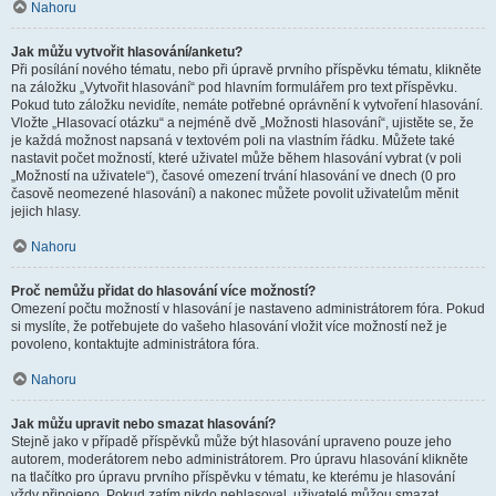
Nahoru
Jak můžu vytvořit hlasování/anketu?
Při posílání nového tématu, nebo při úpravě prvního příspěvku tématu, klikněte
na záložku „Vytvořit hlasování“ pod hlavním formulářem pro text příspěvku.
Pokud tuto záložku nevidíte, nemáte potřebné oprávnění k vytvoření hlasování.
Vložte „Hlasovací otázku“ a nejméně dvě „Možnosti hlasování“, ujistěte se, že
je každá možnost napsaná v textovém poli na vlastním řádku. Můžete také
nastavit počet možností, které uživatel může během hlasování vybrat (v poli
„Možností na uživatele“), časové omezení trvání hlasování ve dnech (0 pro
časově neomezené hlasování) a nakonec můžete povolit uživatelům měnit
jejich hlasy.
Nahoru
Proč nemůžu přidat do hlasování více možností?
Omezení počtu možností v hlasování je nastaveno administrátorem fóra. Pokud
si myslíte, že potřebujete do vašeho hlasování vložit více možností než je
povoleno, kontaktujte administrátora fóra.
Nahoru
Jak můžu upravit nebo smazat hlasování?
Stejně jako v případě příspěvků může být hlasování upraveno pouze jeho
autorem, moderátorem nebo administrátorem. Pro úpravu hlasování klikněte
na tlačítko pro úpravu prvního příspěvku v tématu, ke kterému je hlasování
vždy připojeno. Pokud zatím nikdo nehlasoval, uživatelé můžou smazat