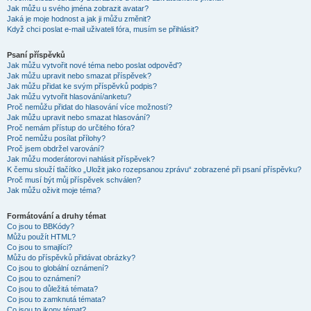
Jak můžu u svého jména zobrazit avatar?
Jaká je moje hodnost a jak ji můžu změnit?
Když chci poslat e-mail uživateli fóra, musím se přihlásit?
Psaní příspěvků
Jak můžu vytvořit nové téma nebo poslat odpověď?
Jak můžu upravit nebo smazat příspěvek?
Jak můžu přidat ke svým příspěvků podpis?
Jak můžu vytvořit hlasování/anketu?
Proč nemůžu přidat do hlasování více možností?
Jak můžu upravit nebo smazat hlasování?
Proč nemám přístup do určitého fóra?
Proč nemůžu posílat přílohy?
Proč jsem obdržel varování?
Jak můžu moderátorovi nahlásit příspěvek?
K čemu slouží tlačítko „Uložit jako rozepsanou zprávu“ zobrazené při psaní příspěvku?
Proč musí být můj příspěvek schválen?
Jak můžu oživit moje téma?
Formátování a druhy témat
Co jsou to BBKódy?
Můžu použít HTML?
Co jsou to smajlíci?
Můžu do příspěvků přidávat obrázky?
Co jsou to globální oznámení?
Co jsou to oznámení?
Co jsou to důležitá témata?
Co jsou to zamknutá témata?
Co jsou to ikony témat?