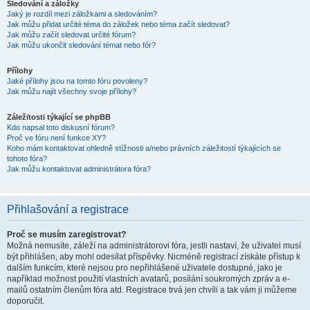
Sledování a záložky
Jaký je rozdíl mezi záložkami a sledováním?
Jak můžu přidat určité téma do záložek nebo téma začít sledovat?
Jak můžu začít sledovat určité fórum?
Jak můžu ukončit sledování témat nebo fór?
Přílohy
Jaké přílohy jsou na tomto fóru povoleny?
Jak můžu najít všechny svoje přílohy?
Záležitosti týkající se phpBB
Kdo napsal toto diskusní fórum?
Proč ve fóru není funkce XY?
Koho mám kontaktovat ohledně stížnosti a/nebo právních záležitostí týkajících se
tohoto fóra?
Jak můžu kontaktovat administrátora fóra?
Přihlašování a registrace
Proč se musím zaregistrovat?
Možná nemusíte, záleží na administrátorovi fóra, jestli nastaví, že uživatel musí
být přihlášen, aby mohl odesílat příspěvky. Nicméně registrací získáte přístup k
dalším funkcím, které nejsou pro nepřihlášené uživatele dostupné, jako je
například možnost použití vlastních avatarů, posílání soukromých zpráv a e-
mailů ostatním členům fóra atd. Registrace trvá jen chvíli a tak vám ji můžeme
doporučit.