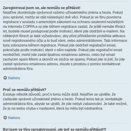
Zaregistroval jsem se, ale nemůžu se přihlásit!
Nejdříve zkontrolujte správnost vašeho uživatelského jména a hesla. Pokud
jsou správné, mohly se stát následující dvě věci. Pokud je ve fóru povolena
registrace v souladu s americkým zákonem na ochranu soukromí nezletilých
na internetu COPPA a vy jste během registrace zadali, že ještě nemáte třináct
let, budete muset postupovat podle instrukcí, které jste obdrželi e-mailem. Na
některých fórech je také vyžadováno, aby před přihlášením proběhla aktivace
nově registrovaného účtu a to buď vámi, nebo administrátorem. Tato informace
byla zobrazena během registrace. Pokud jste obdrželi registrační email,
pokračujte podle instrukcí, které v něm najdete. Pokud jste registrační email
neobdrželi, mohli jste zadat špatnou emailovou adresu, nebo byl email
zachycen spam filtrem a skončil ve složce se spamy. Pokud jste si jistí, že jste
zadali správnou emailovou adresu, zkuste s prosbou o pomoc kontaktovat
administrátora fóra.
Nahoru
Proč se nemůžu přihlásit?
Existuje několik důvodů, proč k tomu může dojít. Nejdříve se ujistěte, že
zadáváte správné uživatelské jméno a heslo. Pokud tomu tak je, kontaktujte
administrátora fóra, abyste se ujistili, že jste nebyli zabanováni. Je také možné,
že je na webu chyba v nastavení, která by měla být odstraněna.
Nahoru
Byl jsem ve fóru zaregistrovaný, ale teď se nemůžu přihlásit?!