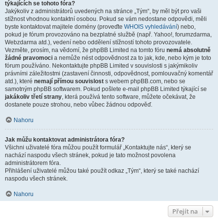
týkajících se tohoto fóra?
Jakýkoliv z administrátorů uvedených na stránce „Tým“, by měl být pro vaši
stížnost vhodnou kontaktní osobou. Pokud se vám nedostane odpovědi, měli
byste kontaktovat majitele domény (proveďte
WHOIS vyhledávání
) nebo,
pokud je fórum provozováno na bezplatné službě (např. Yahoo!, forumzdarma,
Webzdarma atd.), vedení nebo oddělení stížností tohoto provozovatele.
Vezměte, prosím, na vědomí, že phpBB Limited na tomto fóru
nemá absolutně
žádné pravomoci
a nemůže nést odpovědnost za to jak, kde, nebo kým je toto
fórum používáno. Nekontaktujte phpBB Limited v souvislosti s jakýmikoliv
právními záležitostmi (zastavení činnosti, odpovědnost, pomlouvačný komentář
atd.), které
nemají přímou souvislost
s webem phpBB.com, nebo se
samotným phpBB softwarem. Pokud pošlete e-mail phpBB Limited týkající se
jakákoliv třetí strany
, která používá tento software, můžete očekávat, že
dostanete pouze strohou, nebo vůbec žádnou odpověď.
Nahoru
Jak můžu kontaktovat administrátora fóra?
Všichni uživatelé fóra můžou použít formulář „Kontaktujte nás“, který se
nachází naspodu všech stránek, pokud je tato možnost povolena
administrátorem fóra.
Přihlášení uživatelé můžou také použít odkaz „Tým“, který se také nachází
naspodu všech stránek.
Nahoru
Přejít na