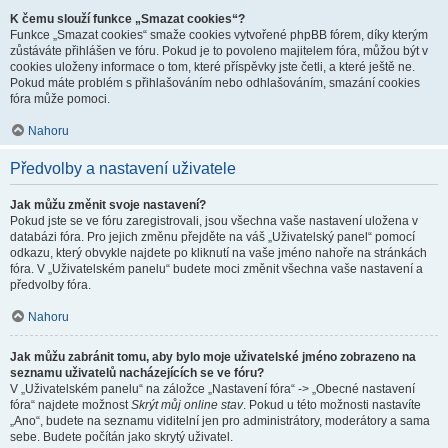
K čemu slouží funkce „Smazat cookies“?
Funkce „Smazat cookies“ smaže cookies vytvořené phpBB fórem, díky kterým
zůstáváte přihlášen ve fóru. Pokud je to povoleno majitelem fóra, můžou být v
cookies uloženy informace o tom, které příspěvky jste četli, a které ještě ne.
Pokud máte problém s přihlašováním nebo odhlašováním, smazání cookies
fóra může pomoci.
Nahoru
Předvolby a nastavení uživatele
Jak můžu změnit svoje nastavení?
Pokud jste se ve fóru zaregistrovali, jsou všechna vaše nastavení uložena v
databázi fóra. Pro jejich změnu přejděte na váš „Uživatelský panel“ pomocí
odkazu, který obvykle najdete po kliknutí na vaše jméno nahoře na stránkách
fóra. V „Uživatelském panelu“ budete moci změnit všechna vaše nastavení a
předvolby fóra.
Nahoru
Jak můžu zabránit tomu, aby bylo moje uživatelské jméno zobrazeno na
seznamu uživatelů nacházejících se ve fóru?
V „Uživatelském panelu“ na záložce „Nastavení fóra“ -> „Obecné nastavení
fóra“ najdete možnost
Skrýt můj online stav
. Pokud u této možnosti nastavíte
„Ano“, budete na seznamu viditelní jen pro administrátory, moderátory a sama
sebe. Budete počítán jako skrytý uživatel.