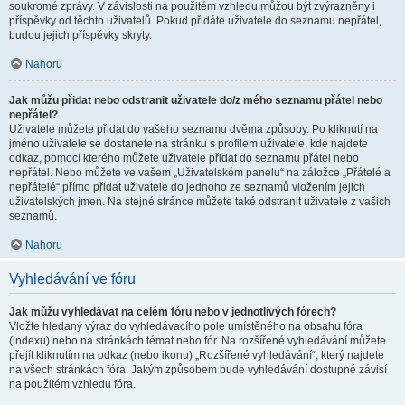
soukromé zprávy. V závislosti na použitém vzhledu můžou být zvýrazněny i
příspěvky od těchto uživatelů. Pokud přidáte uživatele do seznamu nepřátel,
budou jejich příspěvky skryty.
Nahoru
Jak můžu přidat nebo odstranit uživatele do/z mého seznamu přátel nebo
nepřátel?
Uživatele můžete přidat do vašeho seznamu dvěma způsoby. Po kliknutí na
jméno uživatele se dostanete na stránku s profilem uživatele, kde najdete
odkaz, pomocí kterého můžete uživatele přidat do seznamu přátel nebo
nepřátel. Nebo můžete ve vašem „Uživatelském panelu“ na záložce „Přátelé a
nepřátelé“ přímo přidat uživatele do jednoho ze seznamů vložením jejich
uživatelských jmen. Na stejné stránce můžete také odstranit uživatele z vašich
seznamů.
Nahoru
Vyhledávání ve fóru
Jak můžu vyhledávat na celém fóru nebo v jednotlivých fórech?
Vložte hledaný výraz do vyhledávacího pole umístěného na obsahu fóra
(indexu) nebo na stránkách témat nebo fór. Na rozšířené vyhledávání můžete
přejít kliknutím na odkaz (nebo ikonu) „Rozšířené vyhledávání“, který najdete
na všech stránkách fóra. Jakým způsobem bude vyhledávání dostupné závisí
na použitém vzhledu fóra.