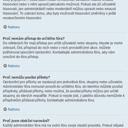
hlasování nebo v něm upravit jakoukoliv možnost. Pokud ale již uživatelé
hlasovali, jen administrátoři nebo moderátoři můžou upravit nebo smazat
hlasování. To zabrání tomu, aby byly možnosti hlasování změněny v ještě
neukončeném hlasování.
Nahoru
Proč nemám přístup do určitého fóra?
Do některých fór mají přístup jen určití uživatelé nebo skupiny. Abyste je mohli
zobrazit, číst, přispívat do nich nebo v nich provádět jiné akce, můžete
potřebovat speciální oprávnění. Kontaktujte administrátora fóra, aby vám
umožnil do fóra přístup.
Nahoru
Proč nemůžu posílat přílohy?
Oprávnění pro přílohy se nastavují pro jednotlivá fóra, skupiny nebo uživatele.
Administrátor fóra nemusel povolit do určitého fóra, do kterého můžete posílat
příspěvky, přidávat přílohy, nebo možná, že posílat přílohy můžou jen určité
skupiny, do kterých nepatříte. Pokud si nejste jisti, z jakého důvodu nemůžete k
příspěvkům přidávat přílohy, kontaktujte administrátora fóra.
Nahoru
Proč jsem obdržel varování?
Každý administrátor fóra má na svém fóru svoje vlastní pravidla. Pokud nějaké