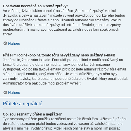
Dostávám nechtěné soukromé zprávy!
Ve vašem „Uživatelském panelu“ na záložce „Soukromé zprávy“ v sekci
„Pravidla, složky a nastavení“ můžete vytvořit pravidlo, pomocí kterého budou
zprávy od určeného uživatele nebo uživatelů automaticky smazány. Pokud
dostáváte urážlivé soukromé zprávy od určitého uživatele, nahlaste zprávy
moderátorům. Ti mají pravomoc zabránit uživateli v odesílání soukromých
zpráv.
Nahoru
Přišel mi od někoho na tomto fóru nevyžádaný nebo urážlivý e-mail!
Je nám líto, že se vám to stalo. Formulář pro odesílání e-mailů používaný na
tomto fóru obsahuje obranné mechanismy, pomocí kterých můžeme
vystopovat, kdo posílá takové emaily, proto pošlete administrátorovi fóra email
s úplnou kopií emailu, který vám přišel. Je velmi důležité, aby v něm byly
zahrnuty hlavičky, které obsahují podrobné údaje o uživateli, který email poslal.
Administrátor fóra pak bude moci problém vyřešit.
Nahoru
Přátelé a nepřátelé
Co jsou seznamy přátel a nepřátel?
Tyto seznamy můžete použít k rozdělení ostatních členů fóra. Uživatelé přidáni
do vašeho seznamu přátel budou zobrazeni ve vašem uživatelském panelu,
abyste k nim měli rychlý přístup, viděli jejich online stav a mohli jim posílat