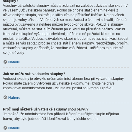
skupiny?
Všechny uživatelské skupiny můžete zobrazit na záložce „Uživatelské skupiny“
ve vašem „Uživatelském panelu“. Pokud se chcete stát členem některé z
uživatelských skupin, pokračujte kliknutím na příslušné tlačítko. Ne do všech
skupin je volný přístup. V některých se musí žádost o členství schválit, některé
můžou být uzavřené a některé můžou být dokonce skryté. Pokud je skupiny
otevřená, můžete se stát jejím členem po kliknutí na příslušné tlačítko. Pokud
členství ve skupině vyžaduje schválení, můžete o ně požádat kliknutím na
příslušné tlačítko. Vedoucí uživatelské skupiny bude muset schválit vaši žádost
a může se vás zeptat, proč se chcete stát členem skupiny. Neobtěžujte, prosím,
vedoucího skupiny v případě, že zamítne vaši žádost - určitě pro to bude mít
svoje důvody.
Nahoru
Jak se můžu stát vedoucím skupiny?
Vedoucí skupiny je obvykle určen administrátorem fóra při vytváření skupiny.
Pokud máte zájem o vytvoření uživatelské skupiny, měli byste nejdříve
kontaktovat administrátora fóra - zkuste mu poslat soukromou zprávu.
Nahoru
Proč mají některé uživatelské skupiny jinou barvu?
Je možné, že administrátor fóra přiřadil k členům určitých skupin nějakou
barvu, aby bylo jednodušší identifikovat členy těchto skupin.
Nahoru