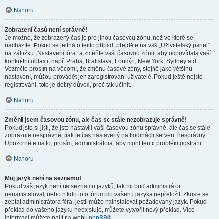
Nahoru
Zobrazení časů není správné!
Je možné, že zobrazený čas je pro jinou časovou zónu, než ve které se
nacházíte. Pokud se jedná o tento případ, přejděte na váš „Uživatelský panel“
na záložku „Nastavení fóra“ a změňte vaši časovou zónu, aby odpovídala vaší
konkrétní oblasti, např. Praha, Bratislava, Londýn, New York, Sydney atd.
Vezměte prosím na vědomí, že změnu časové zóny, stejně jako většinu
nastavení, můžou provádět jen zaregistrovaní uživatelé. Pokud ještě nejste
registrováni, toto je dobrý důvod, proč tak učinit.
Nahoru
Změnil jsem časovou zónu, ale čas se stále nezobrazuje správně!
Pokud jste si jisti, že jste nastavili vaši časovou zónu správně, ale čas se stále
zobrazuje nesprávně, pak je čas nastavený na hodinách serveru nesprávný.
Upozorněte na to, prosím, administrátora, aby mohl tento problém odstranit.
Nahoru
Můj jazyk není na seznamu!
Pokud váš jazyk není na seznamu jazyků, tak ho buď administrátor
nenainstaloval, nebo nikdo toto fórum do vašeho jazyka nepřeložil. Zkuste se
zeptat administrátora fóra, jestli může nainstalovat požadovaný jazyk. Pokud
překlad do vašeho jazyku neexistuje, můžete vytvořit nový překlad. Více
informací můžete najít na webu
phpBB
®.