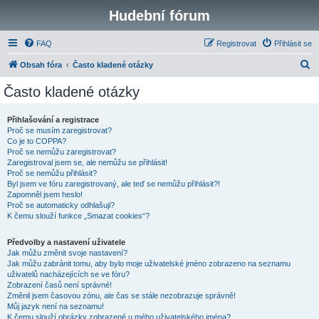
Hudební fórum
FAQ
Registrovat
Přihlásit se
H
Obsah fóra
Často kladené otázky
l
Často kladené otázky
e
d
Přihlašování a registrace
Proč se musím zaregistrovat?
a
Co je to COPPA?
t
Proč se nemůžu zaregistrovat?
Zaregistroval jsem se, ale nemůžu se přihlásit!
Proč se nemůžu přihlásit?
Byl jsem ve fóru zaregistrovaný, ale teď se nemůžu přihlásit?!
Zapomněl jsem heslo!
Proč se automaticky odhlašuji?
K čemu slouží funkce „Smazat cookies“?
Předvolby a nastavení uživatele
Jak můžu změnit svoje nastavení?
Jak můžu zabránit tomu, aby bylo moje uživatelské jméno zobrazeno na seznamu
uživatelů nacházejících se ve fóru?
Zobrazení časů není správné!
Změnil jsem časovou zónu, ale čas se stále nezobrazuje správně!
Můj jazyk není na seznamu!
K čemu slouží obrázky zobrazené u mého uživatelského jména?