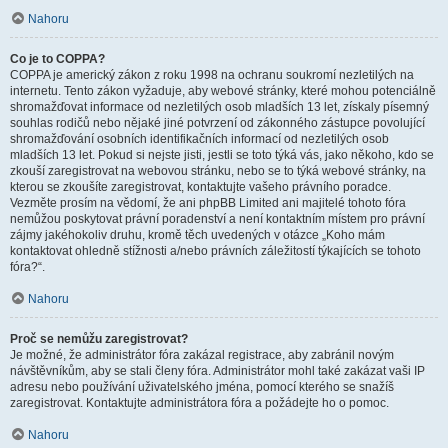
Nahoru
Co je to COPPA?
COPPA je americký zákon z roku 1998 na ochranu soukromí nezletilých na
internetu. Tento zákon vyžaduje, aby webové stránky, které mohou potenciálně
shromažďovat informace od nezletilých osob mladších 13 let, získaly písemný
souhlas rodičů nebo nějaké jiné potvrzení od zákonného zástupce povolující
shromažďování osobních identifikačních informací od nezletilých osob
mladších 13 let. Pokud si nejste jisti, jestli se toto týká vás, jako někoho, kdo se
zkouší zaregistrovat na webovou stránku, nebo se to týká webové stránky, na
kterou se zkoušíte zaregistrovat, kontaktujte vašeho právního poradce.
Vezměte prosím na vědomí, že ani phpBB Limited ani majitelé tohoto fóra
nemůžou poskytovat právní poradenství a není kontaktním místem pro právní
zájmy jakéhokoliv druhu, kromě těch uvedených v otázce „Koho mám
kontaktovat ohledně stížnosti a/nebo právních záležitostí týkajících se tohoto
fóra?“.
Nahoru
Proč se nemůžu zaregistrovat?
Je možné, že administrátor fóra zakázal registrace, aby zabránil novým
návštěvníkům, aby se stali členy fóra. Administrátor mohl také zakázat vaši IP
adresu nebo používání uživatelského jména, pomocí kterého se snažíš
zaregistrovat. Kontaktujte administrátora fóra a požádejte ho o pomoc.
Nahoru