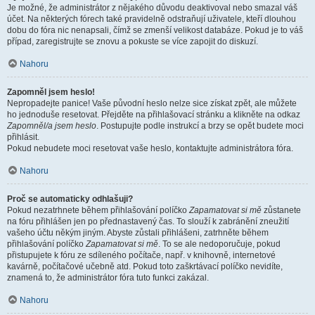
Je možné, že administrátor z nějakého důvodu deaktivoval nebo smazal váš
účet. Na některých fórech také pravidelně odstraňují uživatele, kteří dlouhou
dobu do fóra nic nenapsali, čímž se zmenší velikost databáze. Pokud je to váš
případ, zaregistrujte se znovu a pokuste se více zapojit do diskuzí.
Nahoru
Zapomněl jsem heslo!
Nepropadejte panice! Vaše původní heslo nelze sice získat zpět, ale můžete
ho jednoduše resetovat. Přejděte na přihlašovací stránku a klikněte na odkaz
Zapomněl/a jsem heslo
. Postupujte podle instrukcí a brzy se opět budete moci
přihlásit.
Pokud nebudete moci resetovat vaše heslo, kontaktujte administrátora fóra.
Nahoru
Proč se automaticky odhlašuji?
Pokud nezatrhnete během přihlašování políčko
Zapamatovat si mě
zůstanete
na fóru přihlášen jen po přednastavený čas. To slouží k zabránění zneužití
vašeho účtu někým jiným. Abyste zůstali přihlášeni, zatrhněte během
přihlašování políčko
Zapamatovat si mě
. To se ale nedoporučuje, pokud
přistupujete k fóru ze sdíleného počítače, např. v knihovně, internetové
kavárně, počítačové učebně atd. Pokud toto zaškrtávací políčko nevidíte,
znamená to, že administrátor fóra tuto funkci zakázal.
Nahoru