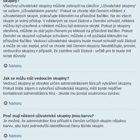
skupiny?
Všechny uživatelské skupiny můžete zobrazit na záložce „Uživatelské skupiny“
ve vašem „Uživatelském panelu“. Pokud se chcete stát členem některé z
uživatelských skupin, pokračujte kliknutím na příslušné tlačítko. Ne do všech
skupin je volný přístup. V některých se musí žádost o členství schválit, některé
můžou být uzavřené a některé můžou být dokonce skryté. Pokud je skupiny
otevřená, můžete se stát jejím členem po kliknutí na příslušné tlačítko. Pokud
členství ve skupině vyžaduje schválení, můžete o ně požádat kliknutím na
příslušné tlačítko. Vedoucí uživatelské skupiny bude muset schválit vaši žádost
a může se vás zeptat, proč se chcete stát členem skupiny. Neobtěžujte, prosím,
vedoucího skupiny v případě, že zamítne vaši žádost - určitě pro to bude mít
svoje důvody.
Nahoru
Jak se můžu stát vedoucím skupiny?
Vedoucí skupiny je obvykle určen administrátorem fóra při vytváření skupiny.
Pokud máte zájem o vytvoření uživatelské skupiny, měli byste nejdříve
kontaktovat administrátora fóra - zkuste mu poslat soukromou zprávu.
Nahoru
Proč mají některé uživatelské skupiny jinou barvu?
Je možné, že administrátor fóra přiřadil k členům určitých skupin nějakou
barvu, aby bylo jednodušší identifikovat členy těchto skupin.
Nahoru