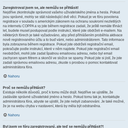
Zaregistroval jsem se, ale nemůžu se přihlásit!
Nejdříve zkontrolujte správnost vašeho uživatelského jména a hesla. Pokud
jsou správné, mohly se stát následující dvě věci. Pokud je ve fóru povolena
registrace v souladu s americkým zákonem na ochranu soukromí nezletilých
na internetu COPPA a vy jste během registrace zadali, že ještě nemáte třináct
let, budete muset postupovat podle instrukcí, které jste obdrželi e-mailem. Na
některých fórech je také vyžadováno, aby před přihlášením proběhla aktivace
nově registrovaného účtu a to buď vámi, nebo administrátorem. Tato informace
byla zobrazena během registrace. Pokud jste obdrželi registrační email,
pokračujte podle instrukcí, které v něm najdete. Pokud jste registrační email
neobdrželi, mohli jste zadat špatnou emailovou adresu, nebo byl email
zachycen spam filtrem a skončil ve složce se spamy. Pokud jste si jistí, že jste
zadali správnou emailovou adresu, zkuste s prosbou o pomoc kontaktovat
administrátora fóra.
Nahoru
Proč se nemůžu přihlásit?
Existuje několik důvodů, proč k tomu může dojít. Nejdříve se ujistěte, že
zadáváte správné uživatelské jméno a heslo. Pokud tomu tak je, kontaktujte
administrátora fóra, abyste se ujistili, že jste nebyli zabanováni. Je také možné,
že je na webu chyba v nastavení, která by měla být odstraněna.
Nahoru
Byl jsem ve fóru zaregistrovaný, ale teď se nemůžu přihlásit?!