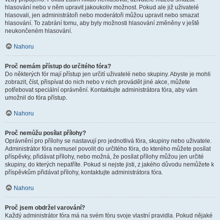
hlasování nebo v něm upravit jakoukoliv možnost. Pokud ale již uživatelé
hlasovali, jen administrátoři nebo moderátoři můžou upravit nebo smazat
hlasování. To zabrání tomu, aby byly možnosti hlasování změněny v ještě
neukončeném hlasování.
Nahoru
Proč nemám přístup do určitého fóra?
Do některých fór mají přístup jen určití uživatelé nebo skupiny. Abyste je mohli
zobrazit, číst, přispívat do nich nebo v nich provádět jiné akce, můžete
potřebovat speciální oprávnění. Kontaktujte administrátora fóra, aby vám
umožnil do fóra přístup.
Nahoru
Proč nemůžu posílat přílohy?
Oprávnění pro přílohy se nastavují pro jednotlivá fóra, skupiny nebo uživatele.
Administrátor fóra nemusel povolit do určitého fóra, do kterého můžete posílat
příspěvky, přidávat přílohy, nebo možná, že posílat přílohy můžou jen určité
skupiny, do kterých nepatříte. Pokud si nejste jisti, z jakého důvodu nemůžete k
příspěvkům přidávat přílohy, kontaktujte administrátora fóra.
Nahoru
Proč jsem obdržel varování?
Každý administrátor fóra má na svém fóru svoje vlastní pravidla. Pokud nějaké