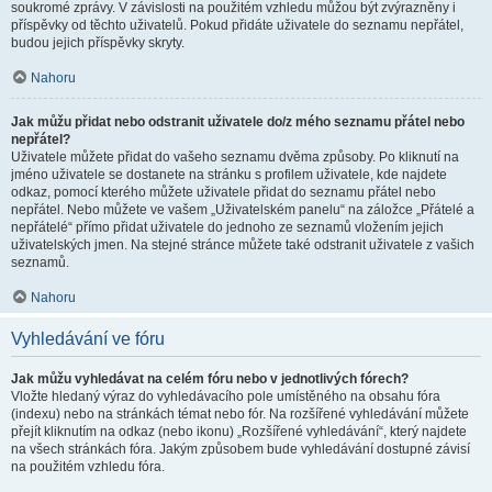
soukromé zprávy. V závislosti na použitém vzhledu můžou být zvýrazněny i
příspěvky od těchto uživatelů. Pokud přidáte uživatele do seznamu nepřátel,
budou jejich příspěvky skryty.
Nahoru
Jak můžu přidat nebo odstranit uživatele do/z mého seznamu přátel nebo
nepřátel?
Uživatele můžete přidat do vašeho seznamu dvěma způsoby. Po kliknutí na
jméno uživatele se dostanete na stránku s profilem uživatele, kde najdete
odkaz, pomocí kterého můžete uživatele přidat do seznamu přátel nebo
nepřátel. Nebo můžete ve vašem „Uživatelském panelu“ na záložce „Přátelé a
nepřátelé“ přímo přidat uživatele do jednoho ze seznamů vložením jejich
uživatelských jmen. Na stejné stránce můžete také odstranit uživatele z vašich
seznamů.
Nahoru
Vyhledávání ve fóru
Jak můžu vyhledávat na celém fóru nebo v jednotlivých fórech?
Vložte hledaný výraz do vyhledávacího pole umístěného na obsahu fóra
(indexu) nebo na stránkách témat nebo fór. Na rozšířené vyhledávání můžete
přejít kliknutím na odkaz (nebo ikonu) „Rozšířené vyhledávání“, který najdete
na všech stránkách fóra. Jakým způsobem bude vyhledávání dostupné závisí
na použitém vzhledu fóra.