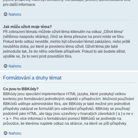
pro další informace.
Nahoru
Jak můžu oživit moje téma?
Při zobrazení tématu můžete oživit téma kliknutím na odkaz „Oživit téma“
(většinou naspodu stránky), čímž se téma přesune na první místo ve fóru.
Pokud tento odkaz nevidíte, mohlo být oživování témat zakázáno, nebo ještě
neuběhla doba, po které je povoleno téma oživit. Oživit téma jde také
jednoduše tak, že do něho odešlete příspěvek. Pokud to ale budete dělat,
ujistěte se, že to není proti pravidlům fóra.
Nahoru
Formátování a druhy témat
Co jsou to BBKódy?
BBKódy jsou speciální implementace HTML jazyka, které poskytují velkou
kontrolu pro formátování jednotlivých objektů v příspěvcích. Možnost používání
BBKódů uděluje administrátor fóra, ale BBKódy je také možné pro jednotlivé
příspěvky zakázat ve formuláři pro odesílání příspěvků. BBKódy se používají
podobně jako HTML, ale tagy jsou uzavřeny v hranatých závorkách [ a ] a ne v
< a >. Pro více informací o formátování pomocí BBKódů se podívejte na
průvodce, ke kterému najdete odkaz na stránce, na které se píší příspěvky.
Nahoru