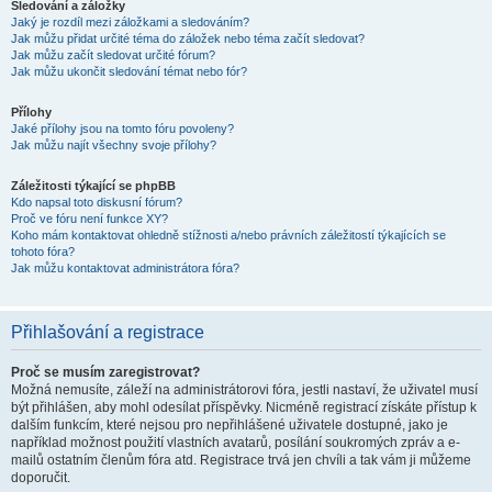
Sledování a záložky
Jaký je rozdíl mezi záložkami a sledováním?
Jak můžu přidat určité téma do záložek nebo téma začít sledovat?
Jak můžu začít sledovat určité fórum?
Jak můžu ukončit sledování témat nebo fór?
Přílohy
Jaké přílohy jsou na tomto fóru povoleny?
Jak můžu najít všechny svoje přílohy?
Záležitosti týkající se phpBB
Kdo napsal toto diskusní fórum?
Proč ve fóru není funkce XY?
Koho mám kontaktovat ohledně stížnosti a/nebo právních záležitostí týkajících se
tohoto fóra?
Jak můžu kontaktovat administrátora fóra?
Přihlašování a registrace
Proč se musím zaregistrovat?
Možná nemusíte, záleží na administrátorovi fóra, jestli nastaví, že uživatel musí
být přihlášen, aby mohl odesílat příspěvky. Nicméně registrací získáte přístup k
dalším funkcím, které nejsou pro nepřihlášené uživatele dostupné, jako je
například možnost použití vlastních avatarů, posílání soukromých zpráv a e-
mailů ostatním členům fóra atd. Registrace trvá jen chvíli a tak vám ji můžeme
doporučit.