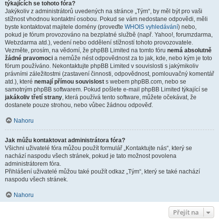
týkajících se tohoto fóra?
Jakýkoliv z administrátorů uvedených na stránce „Tým“, by měl být pro vaši
stížnost vhodnou kontaktní osobou. Pokud se vám nedostane odpovědi, měli
byste kontaktovat majitele domény (proveďte
WHOIS vyhledávání
) nebo,
pokud je fórum provozováno na bezplatné službě (např. Yahoo!, forumzdarma,
Webzdarma atd.), vedení nebo oddělení stížností tohoto provozovatele.
Vezměte, prosím, na vědomí, že phpBB Limited na tomto fóru
nemá absolutně
žádné pravomoci
a nemůže nést odpovědnost za to jak, kde, nebo kým je toto
fórum používáno. Nekontaktujte phpBB Limited v souvislosti s jakýmikoliv
právními záležitostmi (zastavení činnosti, odpovědnost, pomlouvačný komentář
atd.), které
nemají přímou souvislost
s webem phpBB.com, nebo se
samotným phpBB softwarem. Pokud pošlete e-mail phpBB Limited týkající se
jakákoliv třetí strany
, která používá tento software, můžete očekávat, že
dostanete pouze strohou, nebo vůbec žádnou odpověď.
Nahoru
Jak můžu kontaktovat administrátora fóra?
Všichni uživatelé fóra můžou použít formulář „Kontaktujte nás“, který se
nachází naspodu všech stránek, pokud je tato možnost povolena
administrátorem fóra.
Přihlášení uživatelé můžou také použít odkaz „Tým“, který se také nachází
naspodu všech stránek.
Nahoru
Přejít na