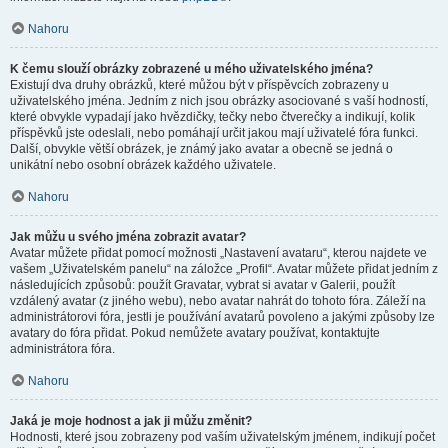
Nahoru
K čemu slouží obrázky zobrazené u mého uživatelského jména?
Existují dva druhy obrázků, které můžou být v příspěvcích zobrazeny u
uživatelského jména. Jedním z nich jsou obrázky asociované s vaší hodností,
které obvykle vypadají jako hvězdičky, tečky nebo čtverečky a indikují, kolik
příspěvků jste odeslali, nebo pomáhají určit jakou mají uživatelé fóra funkci.
Další, obvykle větší obrázek, je známý jako avatar a obecně se jedná o
unikátní nebo osobní obrázek každého uživatele.
Nahoru
Jak můžu u svého jména zobrazit avatar?
Avatar můžete přidat pomocí možnosti „Nastavení avataru“, kterou najdete ve
vašem „Uživatelském panelu“ na záložce „Profil“. Avatar můžete přidat jedním z
následujících způsobů: použít Gravatar, vybrat si avatar v Galerii, použít
vzdálený avatar (z jiného webu), nebo avatar nahrát do tohoto fóra. Záleží na
administrátorovi fóra, jestli je používání avatarů povoleno a jakými způsoby lze
avatary do fóra přidat. Pokud nemůžete avatary používat, kontaktujte
administrátora fóra.
Nahoru
Jaká je moje hodnost a jak ji můžu změnit?
Hodnosti, které jsou zobrazeny pod vaším uživatelským jménem, indikují počet