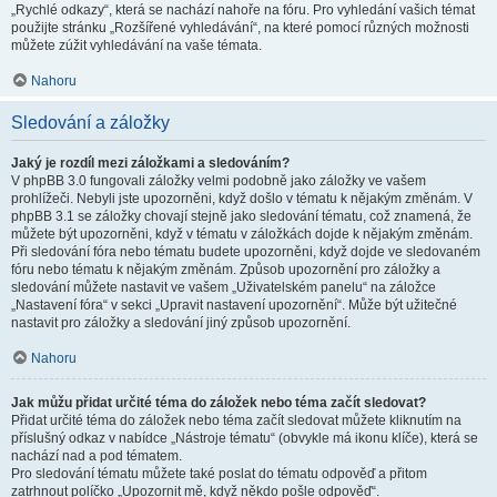
„Rychlé odkazy“, která se nachází nahoře na fóru. Pro vyhledání vašich témat
použijte stránku „Rozšířené vyhledávání“, na které pomocí různých možnosti
můžete zúžit vyhledávání na vaše témata.
Nahoru
Sledování a záložky
Jaký je rozdíl mezi záložkami a sledováním?
V phpBB 3.0 fungovali záložky velmi podobně jako záložky ve vašem
prohlížeči. Nebyli jste upozorněni, když došlo v tématu k nějakým změnám. V
phpBB 3.1 se záložky chovají stejně jako sledování tématu, což znamená, že
můžete být upozorněni, když v tématu v záložkách dojde k nějakým změnám.
Při sledování fóra nebo tématu budete upozorněni, když dojde ve sledovaném
fóru nebo tématu k nějakým změnám. Způsob upozornění pro záložky a
sledování můžete nastavit ve vašem „Uživatelském panelu“ na záložce
„Nastavení fóra“ v sekci „Upravit nastavení upozornění“. Může být užitečné
nastavit pro záložky a sledování jiný způsob upozornění.
Nahoru
Jak můžu přidat určité téma do záložek nebo téma začít sledovat?
Přidat určité téma do záložek nebo téma začít sledovat můžete kliknutím na
příslušný odkaz v nabídce „Nástroje tématu“ (obvykle má ikonu klíče), která se
nachází nad a pod tématem.
Pro sledování tématu můžete také poslat do tématu odpověď a přitom
zatrhnout políčko „Upozornit mě, když někdo pošle odpověď“.