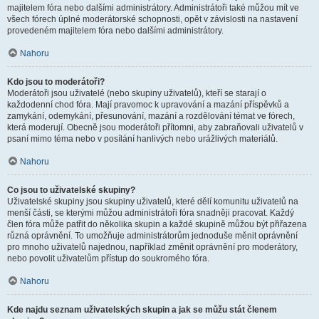
majitelem fóra nebo dalšími administrátory. Administrátoři také můžou mít ve
všech fórech úplné moderátorské schopnosti, opět v závislosti na nastavení
provedeném majitelem fóra nebo dalšími administrátory.
Nahoru
Kdo jsou to moderátoři?
Moderátoři jsou uživatelé (nebo skupiny uživatelů), kteří se starají o
každodenní chod fóra. Mají pravomoc k upravování a mazání příspěvků a
zamykání, odemykání, přesunování, mazání a rozdělování témat ve fórech,
která moderují. Obecně jsou moderátoři přítomni, aby zabraňovali uživatelů v
psaní mimo téma nebo v posílání hanlivých nebo urážlivých materiálů.
Nahoru
Co jsou to uživatelské skupiny?
Uživatelské skupiny jsou skupiny uživatelů, které dělí komunitu uživatelů na
menší části, se kterými můžou administrátoři fóra snadněji pracovat. Každý
člen fóra může patřit do několika skupin a každé skupině můžou být přiřazena
různá oprávnění. To umožňuje administrátorům jednoduše měnit oprávnění
pro mnoho uživatelů najednou, například změnit oprávnění pro moderátory,
nebo povolit uživatelům přístup do soukromého fóra.
Nahoru
Kde najdu seznam uživatelských skupin a jak se můžu stát členem