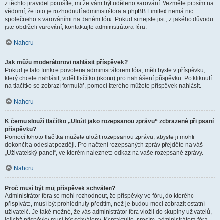
z těchto pravidel porušíte, může vám být uděleno varování. Vezměte prosím na
vědomí, že toto je rozhodnutí administrátora a phpBB Limited nemá nic
společného s varováními na daném fóru. Pokud si nejste jisti, z jakého důvodu
jste obdrželi varování, kontaktujte administrátora fóra.
Nahoru
Jak můžu moderátorovi nahlásit příspěvek?
Pokud je tato funkce povolena administrátorem fóra, měli byste v příspěvku,
který chcete nahlásit, vidět tlačítko (ikonu) pro nahlášení příspěvku. Po kliknutí
na tlačítko se zobrazí formulář, pomocí kterého můžete příspěvek nahlásit.
Nahoru
K čemu slouží tlačítko „Uložit jako rozepsanou zprávu“ zobrazené při psaní
příspěvku?
Pomocí tohoto tlačítka můžete uložit rozepsanou zprávu, abyste ji mohli
dokončit a odeslat později. Pro načtení rozepsaných zpráv přejděte na váš
„Uživatelský panel“, ve kterém naleznete odkaz na vaše rozepsané zprávy.
Nahoru
Proč musí být můj příspěvek schválen?
Administrátor fóra se mohl rozhodnout, že příspěvky ve fóru, do kterého
přispíváte, musí být prohlédnuty předtím, než je budou moci zobrazit ostatní
uživatelé. Je také možné, že vás administrátor fóra vložil do skupiny uživatelů,
jejichž příspěvky musí být schváleny. Kontaktujte, prosím, administrátora fóra