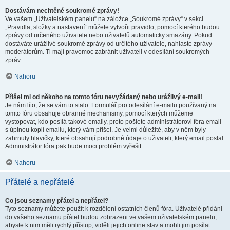
Dostávám nechtěné soukromé zprávy!
Ve vašem „Uživatelském panelu“ na záložce „Soukromé zprávy“ v sekci
„Pravidla, složky a nastavení“ můžete vytvořit pravidlo, pomocí kterého budou
zprávy od určeného uživatele nebo uživatelů automaticky smazány. Pokud
dostáváte urážlivé soukromé zprávy od určitého uživatele, nahlaste zprávy
moderátorům. Ti mají pravomoc zabránit uživateli v odesílání soukromých
zpráv.
Nahoru
Přišel mi od někoho na tomto fóru nevyžádaný nebo urážlivý e-mail!
Je nám líto, že se vám to stalo. Formulář pro odesílání e-mailů používaný na
tomto fóru obsahuje obranné mechanismy, pomocí kterých můžeme
vystopovat, kdo posílá takové emaily, proto pošlete administrátorovi fóra email
s úplnou kopií emailu, který vám přišel. Je velmi důležité, aby v něm byly
zahrnuty hlavičky, které obsahují podrobné údaje o uživateli, který email poslal.
Administrátor fóra pak bude moci problém vyřešit.
Nahoru
Přátelé a nepřátelé
Co jsou seznamy přátel a nepřátel?
Tyto seznamy můžete použít k rozdělení ostatních členů fóra. Uživatelé přidáni
do vašeho seznamu přátel budou zobrazeni ve vašem uživatelském panelu,
abyste k nim měli rychlý přístup, viděli jejich online stav a mohli jim posílat