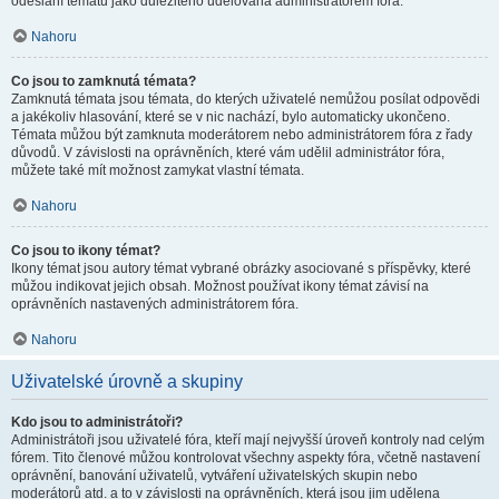
odeslání tématu jako důležitého udělována administrátorem fóra.
Nahoru
Co jsou to zamknutá témata?
Zamknutá témata jsou témata, do kterých uživatelé nemůžou posílat odpovědi
a jakékoliv hlasování, které se v nic nachází, bylo automaticky ukončeno.
Témata můžou být zamknuta moderátorem nebo administrátorem fóra z řady
důvodů. V závislosti na oprávněních, které vám udělil administrátor fóra,
můžete také mít možnost zamykat vlastní témata.
Nahoru
Co jsou to ikony témat?
Ikony témat jsou autory témat vybrané obrázky asociované s příspěvky, které
můžou indikovat jejich obsah. Možnost používat ikony témat závisí na
oprávněních nastavených administrátorem fóra.
Nahoru
Uživatelské úrovně a skupiny
Kdo jsou to administrátoři?
Administrátoři jsou uživatelé fóra, kteří mají nejvyšší úroveň kontroly nad celým
fórem. Tito členové můžou kontrolovat všechny aspekty fóra, včetně nastavení
oprávnění, banování uživatelů, vytváření uživatelských skupin nebo
moderátorů atd. a to v závislosti na oprávněních, která jsou jim udělena