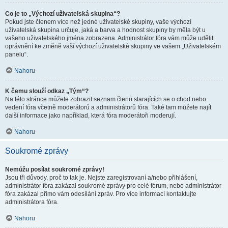
Co je to „Výchozí uživatelská skupina“?
Pokud jste členem více než jedné uživatelské skupiny, vaše výchozí
uživatelská skupina určuje, jaká a barva a hodnost skupiny by měla být u
vašeho uživatelského jména zobrazena. Administrátor fóra vám může udělit
oprávnění ke změně vaší výchozí uživatelské skupiny ve vašem „Uživatelském
panelu“.
Nahoru
K čemu slouží odkaz „Tým“?
Na této stránce můžete zobrazit seznam členů starajících se o chod nebo
vedení fóra včetně moderátorů a administrátorů fóra. Také tam můžete najít
další informace jako například, která fóra moderátoři moderují.
Nahoru
Soukromé zprávy
Nemůžu posílat soukromé zprávy!
Jsou tři důvody, proč to tak je. Nejste zaregistrovaní a/nebo přihlášení,
administrátor fóra zakázal soukromé zprávy pro celé fórum, nebo administrátor
fóra zakázal přímo vám odesílání zpráv. Pro více informací kontaktujte
administrátora fóra.
Nahoru