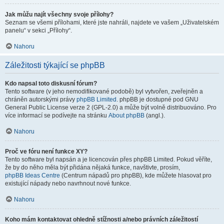
Jak můžu najít všechny svoje přílohy?
Seznam se všemi přílohami, které jste nahráli, najdete ve vašem „Uživatelském
panelu“ v sekci „Přílohy“.
Nahoru
Záležitosti týkající se phpBB
Kdo napsal toto diskusní fórum?
Tento software (v jeho nemodifikované podobě) byl vytvořen, zveřejněn a
chráněn autorskými právy
phpBB Limited
. phpBB je dostupné pod GNU
General Public License verze 2 (GPL-2.0) a může být volně distribuováno. Pro
více informací se podívejte na stránku
About phpBB
(angl.).
Nahoru
Proč ve fóru není funkce XY?
Tento software byl napsán a je licencován přes phpBB Limited. Pokud věříte,
že by do něho měla být přidána nějaká funkce, navštivte, prosím,
phpBB Ideas Centre
(Centrum nápadů pro phpBB), kde můžete hlasovat pro
existující nápady nebo navrhnout nové funkce.
Nahoru
Koho mám kontaktovat ohledně stížnosti a/nebo právních záležitostí