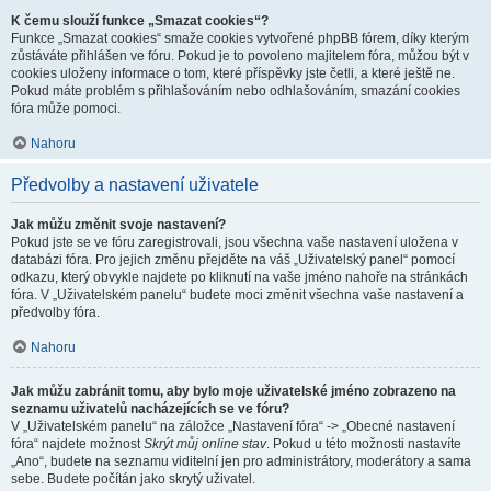
K čemu slouží funkce „Smazat cookies“?
Funkce „Smazat cookies“ smaže cookies vytvořené phpBB fórem, díky kterým
zůstáváte přihlášen ve fóru. Pokud je to povoleno majitelem fóra, můžou být v
cookies uloženy informace o tom, které příspěvky jste četli, a které ještě ne.
Pokud máte problém s přihlašováním nebo odhlašováním, smazání cookies
fóra může pomoci.
Nahoru
Předvolby a nastavení uživatele
Jak můžu změnit svoje nastavení?
Pokud jste se ve fóru zaregistrovali, jsou všechna vaše nastavení uložena v
databázi fóra. Pro jejich změnu přejděte na váš „Uživatelský panel“ pomocí
odkazu, který obvykle najdete po kliknutí na vaše jméno nahoře na stránkách
fóra. V „Uživatelském panelu“ budete moci změnit všechna vaše nastavení a
předvolby fóra.
Nahoru
Jak můžu zabránit tomu, aby bylo moje uživatelské jméno zobrazeno na
seznamu uživatelů nacházejících se ve fóru?
V „Uživatelském panelu“ na záložce „Nastavení fóra“ -> „Obecné nastavení
fóra“ najdete možnost
Skrýt můj online stav
. Pokud u této možnosti nastavíte
„Ano“, budete na seznamu viditelní jen pro administrátory, moderátory a sama
sebe. Budete počítán jako skrytý uživatel.