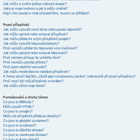
Jak můžu u svého jména zobrazit avatar?
Jaká je moje hodnost a jak ji můžu změnit?
Když chci poslat e-mail uživateli fóra, musím se přihlásit?
Psaní příspěvků
Jak můžu vytvořit nové téma nebo poslat odpověď?
Jak můžu upravit nebo smazat příspěvek?
Jak můžu přidat ke svým příspěvků podpis?
Jak můžu vytvořit hlasování/anketu?
Proč nemůžu přidat do hlasování více možností?
Jak můžu upravit nebo smazat hlasování?
Proč nemám přístup do určitého fóra?
Proč nemůžu posílat přílohy?
Proč jsem obdržel varování?
Jak můžu moderátorovi nahlásit příspěvek?
K čemu slouží tlačítko „Uložit jako rozepsanou zprávu“ zobrazené při psaní příspěvku?
Proč musí být můj příspěvek schválen?
Jak můžu oživit moje téma?
Formátování a druhy témat
Co jsou to BBKódy?
Můžu použít HTML?
Co jsou to smajlíci?
Můžu do příspěvků přidávat obrázky?
Co jsou to globální oznámení?
Co jsou to oznámení?
Co jsou to důležitá témata?
Co jsou to zamknutá témata?
Co jsou to ikony témat?