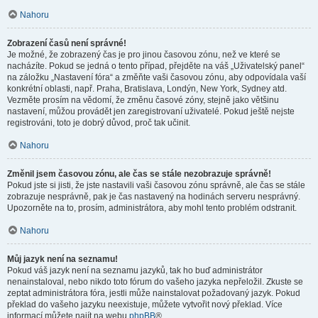
Nahoru
Zobrazení časů není správné!
Je možné, že zobrazený čas je pro jinou časovou zónu, než ve které se
nacházíte. Pokud se jedná o tento případ, přejděte na váš „Uživatelský panel“
na záložku „Nastavení fóra“ a změňte vaši časovou zónu, aby odpovídala vaší
konkrétní oblasti, např. Praha, Bratislava, Londýn, New York, Sydney atd.
Vezměte prosím na vědomí, že změnu časové zóny, stejně jako většinu
nastavení, můžou provádět jen zaregistrovaní uživatelé. Pokud ještě nejste
registrováni, toto je dobrý důvod, proč tak učinit.
Nahoru
Změnil jsem časovou zónu, ale čas se stále nezobrazuje správně!
Pokud jste si jisti, že jste nastavili vaši časovou zónu správně, ale čas se stále
zobrazuje nesprávně, pak je čas nastavený na hodinách serveru nesprávný.
Upozorněte na to, prosím, administrátora, aby mohl tento problém odstranit.
Nahoru
Můj jazyk není na seznamu!
Pokud váš jazyk není na seznamu jazyků, tak ho buď administrátor
nenainstaloval, nebo nikdo toto fórum do vašeho jazyka nepřeložil. Zkuste se
zeptat administrátora fóra, jestli může nainstalovat požadovaný jazyk. Pokud
překlad do vašeho jazyku neexistuje, můžete vytvořit nový překlad. Více
informací můžete najít na webu
phpBB
®.