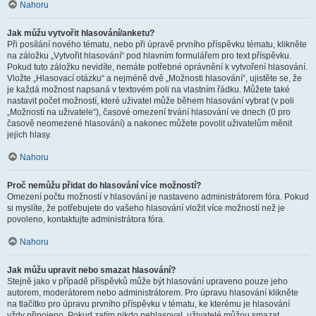
Nahoru
Jak můžu vytvořit hlasování/anketu?
Při posílání nového tématu, nebo při úpravě prvního příspěvku tématu, klikněte
na záložku „Vytvořit hlasování“ pod hlavním formulářem pro text příspěvku.
Pokud tuto záložku nevidíte, nemáte potřebné oprávnění k vytvoření hlasování.
Vložte „Hlasovací otázku“ a nejméně dvě „Možnosti hlasování“, ujistěte se, že
je každá možnost napsaná v textovém poli na vlastním řádku. Můžete také
nastavit počet možností, které uživatel může během hlasování vybrat (v poli
„Možností na uživatele“), časové omezení trvání hlasování ve dnech (0 pro
časově neomezené hlasování) a nakonec můžete povolit uživatelům měnit
jejich hlasy.
Nahoru
Proč nemůžu přidat do hlasování více možností?
Omezení počtu možností v hlasování je nastaveno administrátorem fóra. Pokud
si myslíte, že potřebujete do vašeho hlasování vložit více možností než je
povoleno, kontaktujte administrátora fóra.
Nahoru
Jak můžu upravit nebo smazat hlasování?
Stejně jako v případě příspěvků může být hlasování upraveno pouze jeho
autorem, moderátorem nebo administrátorem. Pro úpravu hlasování klikněte
na tlačítko pro úpravu prvního příspěvku v tématu, ke kterému je hlasování
vždy připojeno. Pokud zatím nikdo nehlasoval, uživatelé můžou smazat