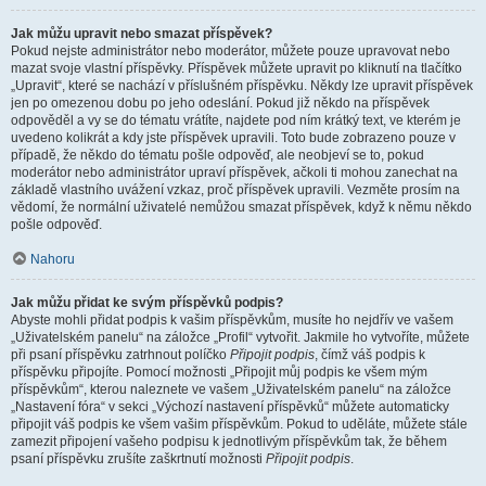
Jak můžu upravit nebo smazat příspěvek?
Pokud nejste administrátor nebo moderátor, můžete pouze upravovat nebo
mazat svoje vlastní příspěvky. Příspěvek můžete upravit po kliknutí na tlačítko
„Upravit“, které se nachází v příslušném příspěvku. Někdy lze upravit příspěvek
jen po omezenou dobu po jeho odeslání. Pokud již někdo na příspěvek
odpověděl a vy se do tématu vrátíte, najdete pod ním krátký text, ve kterém je
uvedeno kolikrát a kdy jste příspěvek upravili. Toto bude zobrazeno pouze v
případě, že někdo do tématu pošle odpověď, ale neobjeví se to, pokud
moderátor nebo administrátor upraví příspěvek, ačkoli ti mohou zanechat na
základě vlastního uvážení vzkaz, proč příspěvek upravili. Vezměte prosím na
vědomí, že normální uživatelé nemůžou smazat příspěvek, když k němu někdo
pošle odpověď.
Nahoru
Jak můžu přidat ke svým příspěvků podpis?
Abyste mohli přidat podpis k vašim příspěvkům, musíte ho nejdřív ve vašem
„Uživatelském panelu“ na záložce „Profil“ vytvořit. Jakmile ho vytvoříte, můžete
při psaní příspěvku zatrhnout políčko
Připojit podpis
, čímž váš podpis k
příspěvku připojíte. Pomocí možnosti „Připojit můj podpis ke všem mým
příspěvkům“, kterou naleznete ve vašem „Uživatelském panelu“ na záložce
„Nastavení fóra“ v sekci „Výchozí nastavení příspěvků“ můžete automaticky
připojit váš podpis ke všem vašim příspěvkům. Pokud to uděláte, můžete stále
zamezit připojení vašeho podpisu k jednotlivým příspěvkům tak, že během
psaní příspěvku zrušíte zaškrtnutí možnosti
Připojit podpis
.