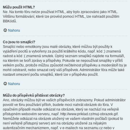
Můžu použít HTML?
Ne. Na tomto fóru nelze používat HTML, aby bylo zpracováno jako HTML.
Většinu formátování, které lze provést pomocí HTML, lze nahradit použitím
BBKódů.
Nahoru
Co jsou to smajlíci?
Smajlíci nebo emotikony jsou malé obrázky, které můžou být použity k
vyjádření pocitů a vytvořeny za použití krátkého kódu, např. kód :) znamená
radost a kód :( znamená smutek. Úplný seznam smajlíků najdete na formuláři,
na kterém se tvoří zprávy a příspěvky. Pokuste se nepoužívat smajlíky v příliš
velkém počtu, protože můžou způsobit nečitelnost příspěvku a moderátoři by je
mohli odstranit, nebo smazat celý váš příspěvek. Administrátor fóra může také
nastavit omezení počtu smajlíků, které lze v příspěvku použít.
Nahoru
Můžu do příspěvků přidávat obrázky?
Ano, obrázky můžou být ve vašich příspěvcích zobrazeny. Pokud administrátor
povolil ve fóru používání příloh, budete moci nahrát obrázek do fóra. V
opačném případě musíte odkázat na obrázek, který se nachází na veřejně
přístupném webovém serveru, např. http://www.priklad.cz/muj-obrazek.gif.
Nemůžete odkázat na obrázek uložený ve vašem vlastním počítači (pokud to
není veřejně přístupný server) ani na obrázky uložené za nějakým
autentizačním mechanizmem, např. v e-mailech na seznamu.cz nebo v