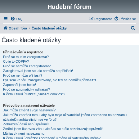
Hudební fórum
FAQ
Registrovat
Přihlásit se
H
Obsah fóra
Často kladené otázky
l
Často kladené otázky
e
d
Přihlašování a registrace
Proč se musím zaregistrovat?
a
Co je to COPPA?
t
Proč se nemůžu zaregistrovat?
Zaregistroval jsem se, ale nemůžu se přihlásit!
Proč se nemůžu přihlásit?
Byl jsem ve fóru zaregistrovaný, ale teď se nemůžu přihlásit?!
Zapomněl jsem heslo!
Proč se automaticky odhlašuji?
K čemu slouží funkce „Smazat cookies“?
Předvolby a nastavení uživatele
Jak můžu změnit svoje nastavení?
Jak můžu zabránit tomu, aby bylo moje uživatelské jméno zobrazeno na seznamu
uživatelů nacházejících se ve fóru?
Zobrazení časů není správné!
Změnil jsem časovou zónu, ale čas se stále nezobrazuje správně!
Můj jazyk není na seznamu!
K čemu slouží obrázky zobrazené u mého uživatelského jména?