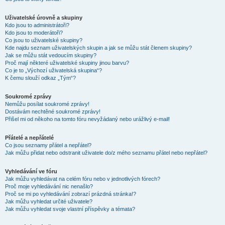
Uživatelské úrovně a skupiny
Kdo jsou to administrátoři?
Kdo jsou to moderátoři?
Co jsou to uživatelské skupiny?
Kde najdu seznam uživatelských skupin a jak se můžu stát členem skupiny?
Jak se můžu stát vedoucím skupiny?
Proč mají některé uživatelské skupiny jinou barvu?
Co je to „Výchozí uživatelská skupina“?
K čemu slouží odkaz „Tým“?
Soukromé zprávy
Nemůžu posílat soukromé zprávy!
Dostávám nechtěné soukromé zprávy!
Přišel mi od někoho na tomto fóru nevyžádaný nebo urážlivý e-mail!
Přátelé a nepřátelé
Co jsou seznamy přátel a nepřátel?
Jak můžu přidat nebo odstranit uživatele do/z mého seznamu přátel nebo nepřátel?
Vyhledávání ve fóru
Jak můžu vyhledávat na celém fóru nebo v jednotlivých fórech?
Proč moje vyhledávání nic nenašlo?
Proč se mi po vyhledávání zobrazí prázdná stránka!?
Jak můžu vyhledat určité uživatele?
Jak můžu vyhledat svoje vlastní příspěvky a témata?