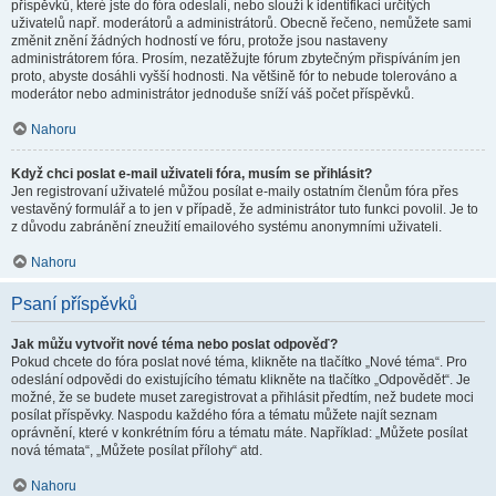
příspěvků, které jste do fóra odeslali, nebo slouží k identifikaci určitých
uživatelů např. moderátorů a administrátorů. Obecně řečeno, nemůžete sami
změnit znění žádných hodností ve fóru, protože jsou nastaveny
administrátorem fóra. Prosím, nezatěžujte fórum zbytečným přispíváním jen
proto, abyste dosáhli vyšší hodnosti. Na většině fór to nebude tolerováno a
moderátor nebo administrátor jednoduše sníží váš počet příspěvků.
Nahoru
Když chci poslat e-mail uživateli fóra, musím se přihlásit?
Jen registrovaní uživatelé můžou posílat e-maily ostatním členům fóra přes
vestavěný formulář a to jen v případě, že administrátor tuto funkci povolil. Je to
z důvodu zabránění zneužití emailového systému anonymními uživateli.
Nahoru
Psaní příspěvků
Jak můžu vytvořit nové téma nebo poslat odpověď?
Pokud chcete do fóra poslat nové téma, klikněte na tlačítko „Nové téma“. Pro
odeslání odpovědi do existujícího tématu klikněte na tlačítko „Odpovědět“. Je
možné, že se budete muset zaregistrovat a přihlásit předtím, než budete moci
posílat příspěvky. Naspodu každého fóra a tématu můžete najít seznam
oprávnění, které v konkrétním fóru a tématu máte. Například: „Můžete posílat
nová témata“, „Můžete posílat přílohy“ atd.
Nahoru