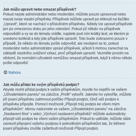
Jak můžu upravit nebo smazat příspěvek?
Pokud nejste administrátor nebo moderátor, můžete pouze upravovat nebo
mazat svoje vlastní příspěvky. Příspěvek můžete upravit po kliknutí na tlačítko
„Upravit“, které se nachází v příslušném příspěvku. Někdy lze upravit příspěvek
jen po omezenou dobu po jeho odeslání. Pokud již někdo na příspěvek
odpověděl a vy se do tématu vrátíte, najdete pod ním krátký text, ve kterém je
uvedeno kolikrát a kdy jste příspěvek upravili. Toto bude zobrazeno pouze v
případě, že někdo do tématu pošle odpověď, ale neobjeví se to, pokud
moderátor nebo administrátor upraví příspěvek, ačkoli ti mohou zanechat na
základě vlastního uvážení vzkaz, proč příspěvek upravili. Vezměte prosím na
vědomí, že normální uživatelé nemůžou smazat příspěvek, když k němu někdo
pošle odpověď.
Nahoru
Jak můžu přidat ke svým příspěvků podpis?
Abyste mohli přidat podpis k vašim příspěvkům, musíte ho nejdřív ve vašem
„Uživatelském panelu“ na záložce „Profil“ vytvořit. Jakmile ho vytvoříte, můžete
při psaní příspěvku zatrhnout políčko
Připojit podpis
, čímž váš podpis k
příspěvku připojíte. Pomocí možnosti „Připojit můj podpis ke všem mým
příspěvkům“, kterou naleznete ve vašem „Uživatelském panelu“ na záložce
„Nastavení fóra“ v sekci „Výchozí nastavení příspěvků“ můžete automaticky
připojit váš podpis ke všem vašim příspěvkům. Pokud to uděláte, můžete stále
zamezit připojení vašeho podpisu k jednotlivým příspěvkům tak, že během
psaní příspěvku zrušíte zaškrtnutí možnosti
Připojit podpis
.