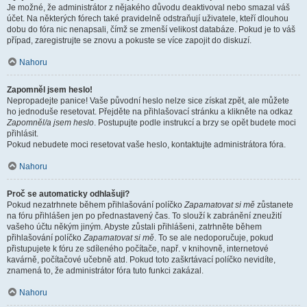
Je možné, že administrátor z nějakého důvodu deaktivoval nebo smazal váš
účet. Na některých fórech také pravidelně odstraňují uživatele, kteří dlouhou
dobu do fóra nic nenapsali, čímž se zmenší velikost databáze. Pokud je to váš
případ, zaregistrujte se znovu a pokuste se více zapojit do diskuzí.
Nahoru
Zapomněl jsem heslo!
Nepropadejte panice! Vaše původní heslo nelze sice získat zpět, ale můžete
ho jednoduše resetovat. Přejděte na přihlašovací stránku a klikněte na odkaz
Zapomněl/a jsem heslo
. Postupujte podle instrukcí a brzy se opět budete moci
přihlásit.
Pokud nebudete moci resetovat vaše heslo, kontaktujte administrátora fóra.
Nahoru
Proč se automaticky odhlašuji?
Pokud nezatrhnete během přihlašování políčko
Zapamatovat si mě
zůstanete
na fóru přihlášen jen po přednastavený čas. To slouží k zabránění zneužití
vašeho účtu někým jiným. Abyste zůstali přihlášeni, zatrhněte během
přihlašování políčko
Zapamatovat si mě
. To se ale nedoporučuje, pokud
přistupujete k fóru ze sdíleného počítače, např. v knihovně, internetové
kavárně, počítačové učebně atd. Pokud toto zaškrtávací políčko nevidíte,
znamená to, že administrátor fóra tuto funkci zakázal.
Nahoru