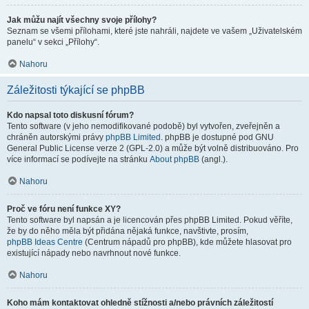
Jak můžu najít všechny svoje přílohy?
Seznam se všemi přílohami, které jste nahráli, najdete ve vašem „Uživatelském
panelu“ v sekci „Přílohy“.
Nahoru
Záležitosti týkající se phpBB
Kdo napsal toto diskusní fórum?
Tento software (v jeho nemodifikované podobě) byl vytvořen, zveřejněn a
chráněn autorskými právy
phpBB Limited
. phpBB je dostupné pod GNU
General Public License verze 2 (GPL-2.0) a může být volně distribuováno. Pro
více informací se podívejte na stránku
About phpBB
(angl.).
Nahoru
Proč ve fóru není funkce XY?
Tento software byl napsán a je licencován přes phpBB Limited. Pokud věříte,
že by do něho měla být přidána nějaká funkce, navštivte, prosím,
phpBB Ideas Centre
(Centrum nápadů pro phpBB), kde můžete hlasovat pro
existující nápady nebo navrhnout nové funkce.
Nahoru
Koho mám kontaktovat ohledně stížnosti a/nebo právních záležitostí