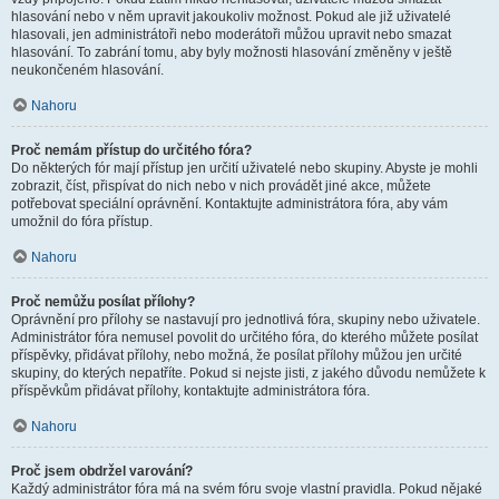
hlasování nebo v něm upravit jakoukoliv možnost. Pokud ale již uživatelé
hlasovali, jen administrátoři nebo moderátoři můžou upravit nebo smazat
hlasování. To zabrání tomu, aby byly možnosti hlasování změněny v ještě
neukončeném hlasování.
Nahoru
Proč nemám přístup do určitého fóra?
Do některých fór mají přístup jen určití uživatelé nebo skupiny. Abyste je mohli
zobrazit, číst, přispívat do nich nebo v nich provádět jiné akce, můžete
potřebovat speciální oprávnění. Kontaktujte administrátora fóra, aby vám
umožnil do fóra přístup.
Nahoru
Proč nemůžu posílat přílohy?
Oprávnění pro přílohy se nastavují pro jednotlivá fóra, skupiny nebo uživatele.
Administrátor fóra nemusel povolit do určitého fóra, do kterého můžete posílat
příspěvky, přidávat přílohy, nebo možná, že posílat přílohy můžou jen určité
skupiny, do kterých nepatříte. Pokud si nejste jisti, z jakého důvodu nemůžete k
příspěvkům přidávat přílohy, kontaktujte administrátora fóra.
Nahoru
Proč jsem obdržel varování?
Každý administrátor fóra má na svém fóru svoje vlastní pravidla. Pokud nějaké