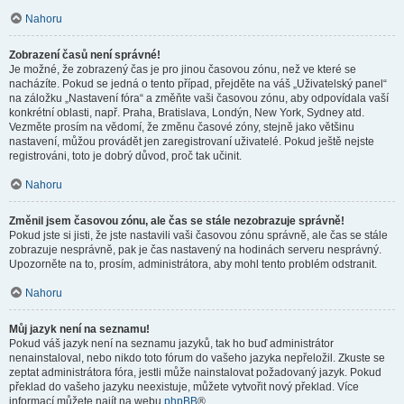
Nahoru
Zobrazení časů není správné!
Je možné, že zobrazený čas je pro jinou časovou zónu, než ve které se
nacházíte. Pokud se jedná o tento případ, přejděte na váš „Uživatelský panel“
na záložku „Nastavení fóra“ a změňte vaši časovou zónu, aby odpovídala vaší
konkrétní oblasti, např. Praha, Bratislava, Londýn, New York, Sydney atd.
Vezměte prosím na vědomí, že změnu časové zóny, stejně jako většinu
nastavení, můžou provádět jen zaregistrovaní uživatelé. Pokud ještě nejste
registrováni, toto je dobrý důvod, proč tak učinit.
Nahoru
Změnil jsem časovou zónu, ale čas se stále nezobrazuje správně!
Pokud jste si jisti, že jste nastavili vaši časovou zónu správně, ale čas se stále
zobrazuje nesprávně, pak je čas nastavený na hodinách serveru nesprávný.
Upozorněte na to, prosím, administrátora, aby mohl tento problém odstranit.
Nahoru
Můj jazyk není na seznamu!
Pokud váš jazyk není na seznamu jazyků, tak ho buď administrátor
nenainstaloval, nebo nikdo toto fórum do vašeho jazyka nepřeložil. Zkuste se
zeptat administrátora fóra, jestli může nainstalovat požadovaný jazyk. Pokud
překlad do vašeho jazyku neexistuje, můžete vytvořit nový překlad. Více
informací můžete najít na webu
phpBB
®.