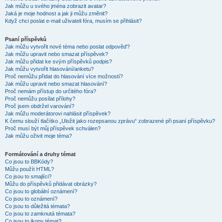
Jak můžu u svého jména zobrazit avatar?
Jaká je moje hodnost a jak ji můžu změnit?
Když chci poslat e-mail uživateli fóra, musím se přihlásit?
Psaní příspěvků
Jak můžu vytvořit nové téma nebo poslat odpověď?
Jak můžu upravit nebo smazat příspěvek?
Jak můžu přidat ke svým příspěvků podpis?
Jak můžu vytvořit hlasování/anketu?
Proč nemůžu přidat do hlasování více možností?
Jak můžu upravit nebo smazat hlasování?
Proč nemám přístup do určitého fóra?
Proč nemůžu posílat přílohy?
Proč jsem obdržel varování?
Jak můžu moderátorovi nahlásit příspěvek?
K čemu slouží tlačítko „Uložit jako rozepsanou zprávu“ zobrazené při psaní příspěvku?
Proč musí být můj příspěvek schválen?
Jak můžu oživit moje téma?
Formátování a druhy témat
Co jsou to BBKódy?
Můžu použít HTML?
Co jsou to smajlíci?
Můžu do příspěvků přidávat obrázky?
Co jsou to globální oznámení?
Co jsou to oznámení?
Co jsou to důležitá témata?
Co jsou to zamknutá témata?
Co jsou to ikony témat?