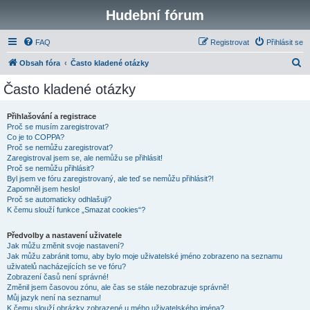
Hudební fórum
FAQ
Registrovat
Přihlásit se
H
Obsah fóra
Často kladené otázky
l
Často kladené otázky
e
d
Přihlašování a registrace
Proč se musím zaregistrovat?
a
Co je to COPPA?
t
Proč se nemůžu zaregistrovat?
Zaregistroval jsem se, ale nemůžu se přihlásit!
Proč se nemůžu přihlásit?
Byl jsem ve fóru zaregistrovaný, ale teď se nemůžu přihlásit?!
Zapomněl jsem heslo!
Proč se automaticky odhlašuji?
K čemu slouží funkce „Smazat cookies“?
Předvolby a nastavení uživatele
Jak můžu změnit svoje nastavení?
Jak můžu zabránit tomu, aby bylo moje uživatelské jméno zobrazeno na seznamu
uživatelů nacházejících se ve fóru?
Zobrazení časů není správné!
Změnil jsem časovou zónu, ale čas se stále nezobrazuje správně!
Můj jazyk není na seznamu!
K čemu slouží obrázky zobrazené u mého uživatelského jména?