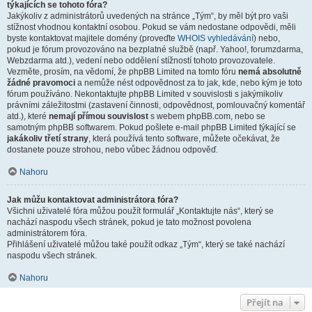
týkajících se tohoto fóra?
Jakýkoliv z administrátorů uvedených na stránce „Tým“, by měl být pro vaši
stížnost vhodnou kontaktní osobou. Pokud se vám nedostane odpovědi, měli
byste kontaktovat majitele domény (proveďte
WHOIS vyhledávání
) nebo,
pokud je fórum provozováno na bezplatné službě (např. Yahoo!, forumzdarma,
Webzdarma atd.), vedení nebo oddělení stížností tohoto provozovatele.
Vezměte, prosím, na vědomí, že phpBB Limited na tomto fóru
nemá absolutně
žádné pravomoci
a nemůže nést odpovědnost za to jak, kde, nebo kým je toto
fórum používáno. Nekontaktujte phpBB Limited v souvislosti s jakýmikoliv
právními záležitostmi (zastavení činnosti, odpovědnost, pomlouvačný komentář
atd.), které
nemají přímou souvislost
s webem phpBB.com, nebo se
samotným phpBB softwarem. Pokud pošlete e-mail phpBB Limited týkající se
jakákoliv třetí strany
, která používá tento software, můžete očekávat, že
dostanete pouze strohou, nebo vůbec žádnou odpověď.
Nahoru
Jak můžu kontaktovat administrátora fóra?
Všichni uživatelé fóra můžou použít formulář „Kontaktujte nás“, který se
nachází naspodu všech stránek, pokud je tato možnost povolena
administrátorem fóra.
Přihlášení uživatelé můžou také použít odkaz „Tým“, který se také nachází
naspodu všech stránek.
Nahoru
Přejít na