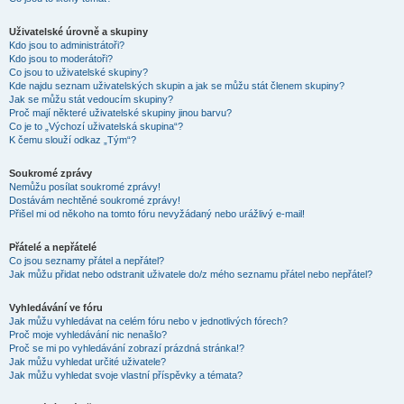
Uživatelské úrovně a skupiny
Kdo jsou to administrátoři?
Kdo jsou to moderátoři?
Co jsou to uživatelské skupiny?
Kde najdu seznam uživatelských skupin a jak se můžu stát členem skupiny?
Jak se můžu stát vedoucím skupiny?
Proč mají některé uživatelské skupiny jinou barvu?
Co je to „Výchozí uživatelská skupina“?
K čemu slouží odkaz „Tým“?
Soukromé zprávy
Nemůžu posílat soukromé zprávy!
Dostávám nechtěné soukromé zprávy!
Přišel mi od někoho na tomto fóru nevyžádaný nebo urážlivý e-mail!
Přátelé a nepřátelé
Co jsou seznamy přátel a nepřátel?
Jak můžu přidat nebo odstranit uživatele do/z mého seznamu přátel nebo nepřátel?
Vyhledávání ve fóru
Jak můžu vyhledávat na celém fóru nebo v jednotlivých fórech?
Proč moje vyhledávání nic nenašlo?
Proč se mi po vyhledávání zobrazí prázdná stránka!?
Jak můžu vyhledat určité uživatele?
Jak můžu vyhledat svoje vlastní příspěvky a témata?