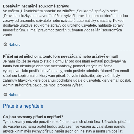
Dostávám nechtěné soukromé zprávy!
Ve vašem „Uživatelském panelu“ na záložce „Soukromé zprávy“ v sekci
„Pravidla, složky a nastavení“ můžete vytvořit pravidlo, pomocí kterého budou
zprávy od určeného uživatele nebo uživatelů automaticky smazány. Pokud
dostáváte urážlivé soukromé zprávy od určitého uživatele, nahlaste zprávy
moderátorům. Ti mají pravomoc zabránit uživateli v odesílání soukromých
zpráv.
Nahoru
Přišel mi od někoho na tomto fóru nevyžádaný nebo urážlivý e-mail!
Je nám líto, že se vám to stalo. Formulář pro odesílání e-mailů používaný na
tomto fóru obsahuje obranné mechanismy, pomocí kterých můžeme
vystopovat, kdo posílá takové emaily, proto pošlete administrátorovi fóra email
s úplnou kopií emailu, který vám přišel. Je velmi důležité, aby v něm byly
zahrnuty hlavičky, které obsahují podrobné údaje o uživateli, který email poslal.
Administrátor fóra pak bude moci problém vyřešit.
Nahoru
Přátelé a nepřátelé
Co jsou seznamy přátel a nepřátel?
Tyto seznamy můžete použít k rozdělení ostatních členů fóra. Uživatelé přidáni
do vašeho seznamu přátel budou zobrazeni ve vašem uživatelském panelu,
abyste k nim měli rychlý přístup, viděli jejich online stav a mohli jim posílat