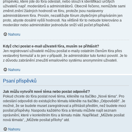
příspěvků, které jste do fóra odeslali, nebo slouží k identifikaci určitých
uživatelů např. moderátorů a administrátorů. Obecně řečeno, nemůžete sami
změnit znění žádných hodností ve fóru, protože jsou nastaveny
administrátorem fóra. Prosím, nezatěžujte fórum zbytečným přispíváním jen
proto, abyste dosáhli vyšší hodnosti. Na většině fór to nebude tolerováno a
moderátor nebo administrátor jednoduše sníží váš počet příspěvků.
Nahoru
Když chci poslat e-mail uživateli fóra, musím se přihlásit?
Jen registrovaní uživatelé můžou posílat e-maily ostatním členům fóra přes
vestavěný formulář a to jen v případě, že administrátor tuto funkci povolil. Je to
z důvodu zabránění zneužití emailového systému anonymními uživateli.
Nahoru
Psaní příspěvků
Jak můžu vytvořit nové téma nebo poslat odpověď?
Pokud chcete do fóra poslat nové téma, klikněte na tlačítko „Nové téma“. Pro
odeslání odpovědi do existujícího tématu klikněte na tlačítko „Odpovědět“. Je
možné, že se budete muset zaregistrovat a přihlásit předtím, než budete moci
posílat příspěvky. Naspodu každého fóra a tématu můžete najít seznam
oprávnění, které v konkrétním fóru a tématu máte. Například: „Můžete posílat
nová témata“, „Můžete posílat přílohy“ atd.
Nahoru