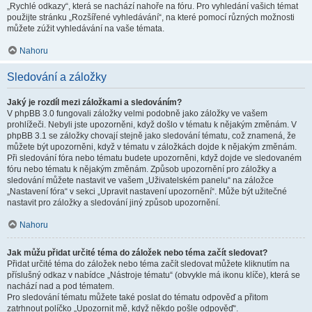
„Rychlé odkazy“, která se nachází nahoře na fóru. Pro vyhledání vašich témat
použijte stránku „Rozšířené vyhledávání“, na které pomocí různých možnosti
můžete zúžit vyhledávání na vaše témata.
Nahoru
Sledování a záložky
Jaký je rozdíl mezi záložkami a sledováním?
V phpBB 3.0 fungovali záložky velmi podobně jako záložky ve vašem
prohlížeči. Nebyli jste upozorněni, když došlo v tématu k nějakým změnám. V
phpBB 3.1 se záložky chovají stejně jako sledování tématu, což znamená, že
můžete být upozorněni, když v tématu v záložkách dojde k nějakým změnám.
Při sledování fóra nebo tématu budete upozorněni, když dojde ve sledovaném
fóru nebo tématu k nějakým změnám. Způsob upozornění pro záložky a
sledování můžete nastavit ve vašem „Uživatelském panelu“ na záložce
„Nastavení fóra“ v sekci „Upravit nastavení upozornění“. Může být užitečné
nastavit pro záložky a sledování jiný způsob upozornění.
Nahoru
Jak můžu přidat určité téma do záložek nebo téma začít sledovat?
Přidat určité téma do záložek nebo téma začít sledovat můžete kliknutím na
příslušný odkaz v nabídce „Nástroje tématu“ (obvykle má ikonu klíče), která se
nachází nad a pod tématem.
Pro sledování tématu můžete také poslat do tématu odpověď a přitom
zatrhnout políčko „Upozornit mě, když někdo pošle odpověď“.