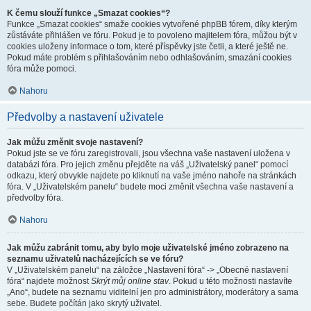
K čemu slouží funkce „Smazat cookies“?
Funkce „Smazat cookies“ smaže cookies vytvořené phpBB fórem, díky kterým
zůstáváte přihlášen ve fóru. Pokud je to povoleno majitelem fóra, můžou být v
cookies uloženy informace o tom, které příspěvky jste četli, a které ještě ne.
Pokud máte problém s přihlašováním nebo odhlašováním, smazání cookies
fóra může pomoci.
Nahoru
Předvolby a nastavení uživatele
Jak můžu změnit svoje nastavení?
Pokud jste se ve fóru zaregistrovali, jsou všechna vaše nastavení uložena v
databázi fóra. Pro jejich změnu přejděte na váš „Uživatelský panel“ pomocí
odkazu, který obvykle najdete po kliknutí na vaše jméno nahoře na stránkách
fóra. V „Uživatelském panelu“ budete moci změnit všechna vaše nastavení a
předvolby fóra.
Nahoru
Jak můžu zabránit tomu, aby bylo moje uživatelské jméno zobrazeno na
seznamu uživatelů nacházejících se ve fóru?
V „Uživatelském panelu“ na záložce „Nastavení fóra“ -> „Obecné nastavení
fóra“ najdete možnost
Skrýt můj online stav
. Pokud u této možnosti nastavíte
„Ano“, budete na seznamu viditelní jen pro administrátory, moderátory a sama
sebe. Budete počítán jako skrytý uživatel.