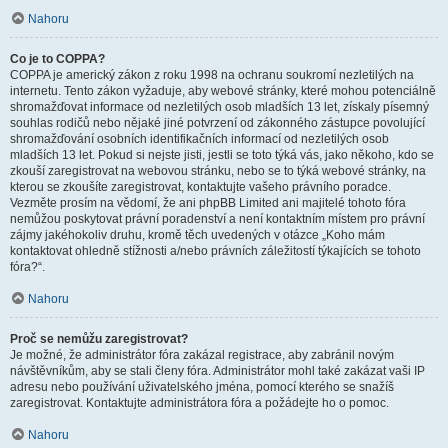
Nahoru
Co je to COPPA?
COPPA je americký zákon z roku 1998 na ochranu soukromí nezletilých na
internetu. Tento zákon vyžaduje, aby webové stránky, které mohou potenciálně
shromažďovat informace od nezletilých osob mladších 13 let, získaly písemný
souhlas rodičů nebo nějaké jiné potvrzení od zákonného zástupce povolující
shromažďování osobních identifikačních informací od nezletilých osob
mladších 13 let. Pokud si nejste jisti, jestli se toto týká vás, jako někoho, kdo se
zkouší zaregistrovat na webovou stránku, nebo se to týká webové stránky, na
kterou se zkoušíte zaregistrovat, kontaktujte vašeho právního poradce.
Vezměte prosím na vědomí, že ani phpBB Limited ani majitelé tohoto fóra
nemůžou poskytovat právní poradenství a není kontaktním místem pro právní
zájmy jakéhokoliv druhu, kromě těch uvedených v otázce „Koho mám
kontaktovat ohledně stížnosti a/nebo právních záležitostí týkajících se tohoto
fóra?“.
Nahoru
Proč se nemůžu zaregistrovat?
Je možné, že administrátor fóra zakázal registrace, aby zabránil novým
návštěvníkům, aby se stali členy fóra. Administrátor mohl také zakázat vaši IP
adresu nebo používání uživatelského jména, pomocí kterého se snažíš
zaregistrovat. Kontaktujte administrátora fóra a požádejte ho o pomoc.
Nahoru