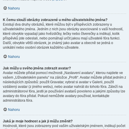
Nahoru
K čemu slouží obrázky zobrazené u mého uživatelského jména?
Existují dva druhy obrázků, které můžou být v příspěvcích zobrazeny u
uživatelského jména. Jedním z nich jsou obrázky asociované s vaší hodností,
které obvykle vypadají jako hvězdičky, tečky nebo čtverečky a indikují, kolik
příspěvků jste odeslali, nebo pomáhají určit jakou mají uživatelé fóra funkci.
Další, obvykle větší obrázek, je známý jako avatar a obecně se jedná o
unikátní nebo osobní obrázek každého uživatele.
Nahoru
Jak můžu u svého jména zobrazit avatar?
Avatar můžete přidat pomocí možnosti „Nastavení avataru“, kterou najdete ve
vašem „Uživatelském panelu“ na záložce „Profil“. Avatar můžete přidat jedním z
následujících způsobů: použít Gravatar, vybrat si avatar v Galerii, použít
vzdálený avatar (z jiného webu), nebo avatar nahrát do tohoto fóra. Záleží na
administrátorovi fóra, jestli je používání avatarů povoleno a jakými způsoby lze
avatary do fóra přidat. Pokud nemůžete avatary používat, kontaktujte
administrátora fóra.
Nahoru
Jaká je moje hodnost a jak ji můžu změnit?
Hodnosti, které jsou zobrazeny pod vaším uživatelským jménem, indikují počet