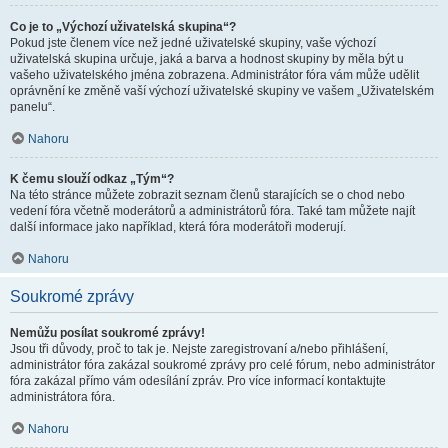
Co je to „Výchozí uživatelská skupina“?
Pokud jste členem více než jedné uživatelské skupiny, vaše výchozí
uživatelská skupina určuje, jaká a barva a hodnost skupiny by měla být u
vašeho uživatelského jména zobrazena. Administrátor fóra vám může udělit
oprávnění ke změně vaší výchozí uživatelské skupiny ve vašem „Uživatelském
panelu“.
Nahoru
K čemu slouží odkaz „Tým“?
Na této stránce můžete zobrazit seznam členů starajících se o chod nebo
vedení fóra včetně moderátorů a administrátorů fóra. Také tam můžete najít
další informace jako například, která fóra moderátoři moderují.
Nahoru
Soukromé zprávy
Nemůžu posílat soukromé zprávy!
Jsou tři důvody, proč to tak je. Nejste zaregistrovaní a/nebo přihlášení,
administrátor fóra zakázal soukromé zprávy pro celé fórum, nebo administrátor
fóra zakázal přímo vám odesílání zpráv. Pro více informací kontaktujte
administrátora fóra.
Nahoru