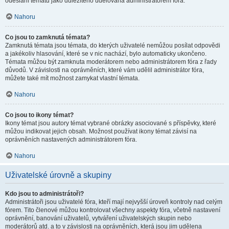
odeslání tématu jako důležitého udělována administrátorem fóra.
Nahoru
Co jsou to zamknutá témata?
Zamknutá témata jsou témata, do kterých uživatelé nemůžou posílat odpovědi
a jakékoliv hlasování, které se v nic nachází, bylo automaticky ukončeno.
Témata můžou být zamknuta moderátorem nebo administrátorem fóra z řady
důvodů. V závislosti na oprávněních, které vám udělil administrátor fóra,
můžete také mít možnost zamykat vlastní témata.
Nahoru
Co jsou to ikony témat?
Ikony témat jsou autory témat vybrané obrázky asociované s příspěvky, které
můžou indikovat jejich obsah. Možnost používat ikony témat závisí na
oprávněních nastavených administrátorem fóra.
Nahoru
Uživatelské úrovně a skupiny
Kdo jsou to administrátoři?
Administrátoři jsou uživatelé fóra, kteří mají nejvyšší úroveň kontroly nad celým
fórem. Tito členové můžou kontrolovat všechny aspekty fóra, včetně nastavení
oprávnění, banování uživatelů, vytváření uživatelských skupin nebo
moderátorů atd. a to v závislosti na oprávněních, která jsou jim udělena