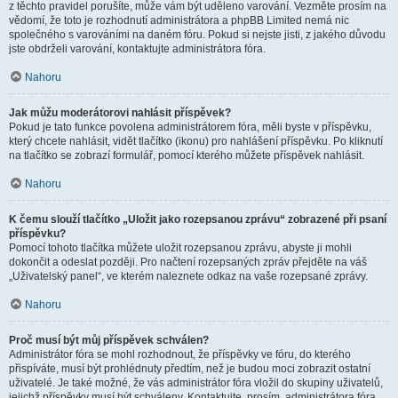
z těchto pravidel porušíte, může vám být uděleno varování. Vezměte prosím na
vědomí, že toto je rozhodnutí administrátora a phpBB Limited nemá nic
společného s varováními na daném fóru. Pokud si nejste jisti, z jakého důvodu
jste obdrželi varování, kontaktujte administrátora fóra.
Nahoru
Jak můžu moderátorovi nahlásit příspěvek?
Pokud je tato funkce povolena administrátorem fóra, měli byste v příspěvku,
který chcete nahlásit, vidět tlačítko (ikonu) pro nahlášení příspěvku. Po kliknutí
na tlačítko se zobrazí formulář, pomocí kterého můžete příspěvek nahlásit.
Nahoru
K čemu slouží tlačítko „Uložit jako rozepsanou zprávu“ zobrazené při psaní
příspěvku?
Pomocí tohoto tlačítka můžete uložit rozepsanou zprávu, abyste ji mohli
dokončit a odeslat později. Pro načtení rozepsaných zpráv přejděte na váš
„Uživatelský panel“, ve kterém naleznete odkaz na vaše rozepsané zprávy.
Nahoru
Proč musí být můj příspěvek schválen?
Administrátor fóra se mohl rozhodnout, že příspěvky ve fóru, do kterého
přispíváte, musí být prohlédnuty předtím, než je budou moci zobrazit ostatní
uživatelé. Je také možné, že vás administrátor fóra vložil do skupiny uživatelů,
jejichž příspěvky musí být schváleny. Kontaktujte, prosím, administrátora fóra