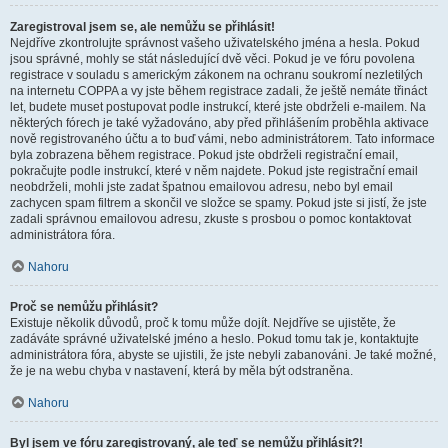
Zaregistroval jsem se, ale nemůžu se přihlásit!
Nejdříve zkontrolujte správnost vašeho uživatelského jména a hesla. Pokud
jsou správné, mohly se stát následující dvě věci. Pokud je ve fóru povolena
registrace v souladu s americkým zákonem na ochranu soukromí nezletilých
na internetu COPPA a vy jste během registrace zadali, že ještě nemáte třináct
let, budete muset postupovat podle instrukcí, které jste obdrželi e-mailem. Na
některých fórech je také vyžadováno, aby před přihlášením proběhla aktivace
nově registrovaného účtu a to buď vámi, nebo administrátorem. Tato informace
byla zobrazena během registrace. Pokud jste obdrželi registrační email,
pokračujte podle instrukcí, které v něm najdete. Pokud jste registrační email
neobdrželi, mohli jste zadat špatnou emailovou adresu, nebo byl email
zachycen spam filtrem a skončil ve složce se spamy. Pokud jste si jistí, že jste
zadali správnou emailovou adresu, zkuste s prosbou o pomoc kontaktovat
administrátora fóra.
Nahoru
Proč se nemůžu přihlásit?
Existuje několik důvodů, proč k tomu může dojít. Nejdříve se ujistěte, že
zadáváte správné uživatelské jméno a heslo. Pokud tomu tak je, kontaktujte
administrátora fóra, abyste se ujistili, že jste nebyli zabanováni. Je také možné,
že je na webu chyba v nastavení, která by měla být odstraněna.
Nahoru
Byl jsem ve fóru zaregistrovaný, ale teď se nemůžu přihlásit?!