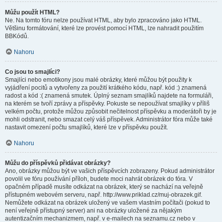
Můžu použít HTML?
Ne. Na tomto fóru nelze používat HTML, aby bylo zpracováno jako HTML.
Většinu formátování, které lze provést pomocí HTML, lze nahradit použitím
BBKódů.
Nahoru
Co jsou to smajlíci?
Smajlíci nebo emotikony jsou malé obrázky, které můžou být použity k
vyjádření pocitů a vytvořeny za použití krátkého kódu, např. kód :) znamená
radost a kód :( znamená smutek. Úplný seznam smajlíků najdete na formuláři,
na kterém se tvoří zprávy a příspěvky. Pokuste se nepoužívat smajlíky v příliš
velkém počtu, protože můžou způsobit nečitelnost příspěvku a moderátoři by je
mohli odstranit, nebo smazat celý váš příspěvek. Administrátor fóra může také
nastavit omezení počtu smajlíků, které lze v příspěvku použít.
Nahoru
Můžu do příspěvků přidávat obrázky?
Ano, obrázky můžou být ve vašich příspěvcích zobrazeny. Pokud administrátor
povolil ve fóru používání příloh, budete moci nahrát obrázek do fóra. V
opačném případě musíte odkázat na obrázek, který se nachází na veřejně
přístupném webovém serveru, např. http://www.priklad.cz/muj-obrazek.gif.
Nemůžete odkázat na obrázek uložený ve vašem vlastním počítači (pokud to
není veřejně přístupný server) ani na obrázky uložené za nějakým
autentizačním mechanizmem, např. v e-mailech na seznamu.cz nebo v