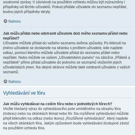
soukromé zprávy. V závislosti na použitém vzhledu můžou být zvýrazněny i
příspěvky od těchto uživatelů. Pokud přidáte uživatele do seznamu nepřátel,
budou jejich příspěvky skryty.
Nahoru
Jak můžu přidat nebo odstranit uživatele do/z mého seznamu přátel nebo
nepřátel?
Uživatele můžete přidat do vašeho seznamu dvěma způsoby. Po kliknutí na
jméno uživatele se dostanete na stránku s profilem uživatele, kde najdete
odkaz, pomocí kterého můžete uživatele přidat do seznamu přátel nebo
nepřátel. Nebo můžete ve vašem „Uživatelském panelu“ na záložce „Přátelé a
nepřátelé“ přímo přidat uživatele do jednoho ze seznamů vložením jejich
uživatelských jmen. Na stejné stránce můžete také odstranit uživatele z vašich
seznamů.
Nahoru
Vyhledávání ve fóru
Jak můžu vyhledávat na celém fóru nebo v jednotlivých fórech?
Vložte hledaný výraz do vyhledávacího pole umístěného na obsahu fóra
(indexu) nebo na stránkách témat nebo fór. Na rozšířené vyhledávání můžete
přejít kliknutím na odkaz (nebo ikonu) „Rozšířené vyhledávání“, který najdete
na všech stránkách fóra. Jakým způsobem bude vyhledávání dostupné závisí
na použitém vzhledu fóra.