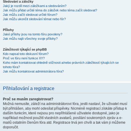
Sledování a záložky
Jaký je rozdíl mezi záložkami a sledováním?
Jak můžu přidat určité téma do záložek nebo téma začít sledovat?
Jak můžu začít sledovat určité fórum?
Jak můžu ukončit sledování témat nebo fór?
Přílohy
Jaké přílohy jsou na tomto fóru povoleny?
Jak můžu najít všechny svoje přílohy?
Záležitosti týkající se phpBB
Kdo napsal toto diskusní fórum?
Proč ve fóru není funkce XY?
Koho mám kontaktovat ohledně stížnosti a/nebo právních záležitostí týkajících se
tohoto fóra?
Jak můžu kontaktovat administrátora fóra?
Přihlašování a registrace
Proč se musím zaregistrovat?
Možná nemusíte, záleží na administrátorovi fóra, jestli nastaví, že uživatel musí
být přihlášen, aby mohl odesílat příspěvky. Nicméně registrací získáte přístup k
dalším funkcím, které nejsou pro nepřihlášené uživatele dostupné, jako je
například možnost použití vlastních avatarů, posílání soukromých zpráv a e-
mailů ostatním členům fóra atd. Registrace trvá jen chvíli a tak vám ji můžeme
doporučit.