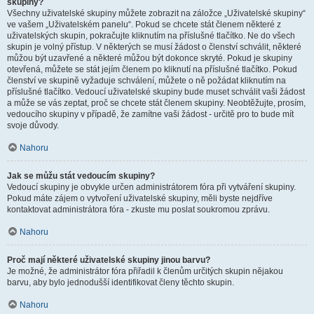
skupiny?
Všechny uživatelské skupiny můžete zobrazit na záložce „Uživatelské skupiny“
ve vašem „Uživatelském panelu“. Pokud se chcete stát členem některé z
uživatelských skupin, pokračujte kliknutím na příslušné tlačítko. Ne do všech
skupin je volný přístup. V některých se musí žádost o členství schválit, některé
můžou být uzavřené a některé můžou být dokonce skryté. Pokud je skupiny
otevřená, můžete se stát jejím členem po kliknutí na příslušné tlačítko. Pokud
členství ve skupině vyžaduje schválení, můžete o ně požádat kliknutím na
příslušné tlačítko. Vedoucí uživatelské skupiny bude muset schválit vaši žádost
a může se vás zeptat, proč se chcete stát členem skupiny. Neobtěžujte, prosím,
vedoucího skupiny v případě, že zamítne vaši žádost - určitě pro to bude mít
svoje důvody.
Nahoru
Jak se můžu stát vedoucím skupiny?
Vedoucí skupiny je obvykle určen administrátorem fóra při vytváření skupiny.
Pokud máte zájem o vytvoření uživatelské skupiny, měli byste nejdříve
kontaktovat administrátora fóra - zkuste mu poslat soukromou zprávu.
Nahoru
Proč mají některé uživatelské skupiny jinou barvu?
Je možné, že administrátor fóra přiřadil k členům určitých skupin nějakou
barvu, aby bylo jednodušší identifikovat členy těchto skupin.
Nahoru