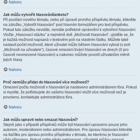
Nahoru
Jak můžu vytvořit hlasování/anketu?
Při posílání nového tématu, nebo při úpravě prvního příspěvku tématu, klikněte
na záložku „Vytvořit hlasování“ pod hlavním formulářem pro text příspěvku.
Pokud tuto záložku nevidíte, nemáte potřebné oprávnění k vytvoření hlasování.
Vložte „Hlasovací otázku“ a nejméně dvě „Možnosti hlasování“, ujistěte se, že
je každá možnost napsaná v textovém poli na vlastním řádku. Můžete také
nastavit počet možností, které uživatel může během hlasování vybrat (v poli
„Možností na uživatele“), časové omezení trvání hlasování ve dnech (0 pro
časově neomezené hlasování) a nakonec můžete povolit uživatelům měnit
jejich hlasy.
Nahoru
Proč nemůžu přidat do hlasování více možností?
Omezení počtu možností v hlasování je nastaveno administrátorem fóra. Pokud
si myslíte, že potřebujete do vašeho hlasování vložit více možností než je
povoleno, kontaktujte administrátora fóra.
Nahoru
Jak můžu upravit nebo smazat hlasování?
Stejně jako v případě příspěvků může být hlasování upraveno pouze jeho
autorem, moderátorem nebo administrátorem. Pro úpravu hlasování klikněte
na tlačítko pro úpravu prvního příspěvku v tématu, ke kterému je hlasování
vždy připojeno. Pokud zatím nikdo nehlasoval, uživatelé můžou smazat