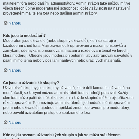
majitelem fóra nebo dalšími administrátory. Administrátoři také můžou mít ve
všech fórech úplné moderátorské schopnosti, opět v závislosti na nastavení
provedeném majitelem fóra nebo dalšími administrátory.
Nahoru
Kdo jsou to moderátoři?
Moderátoři jsou uživatelé (nebo skupiny uživatelů), kteří se starají o
každodenní chod fóra. Mají pravomoc k upravování a mazání příspěvků a
zamykání, odemykání, přesunování, mazání a rozdělování témat ve fórech,
která moderují. Obecně jsou moderátoři přítomni, aby zabraňovali uživatelů v
psaní mimo téma nebo v posílání hanlivých nebo urážlivých materiálů.
Nahoru
Co jsou to uživatelské skupiny?
Uživatelské skupiny jsou skupiny uživatelů, které dělí komunitu uživatelů na
menší části, se kterými můžou administrátoři fóra snadněji pracovat. Každý
člen fóra může patřit do několika skupin a každé skupině můžou být přiřazena
různá oprávnění. To umožňuje administrátorům jednoduše měnit oprávnění
pro mnoho uživatelů najednou, například změnit oprávnění pro moderátory,
nebo povolit uživatelům přístup do soukromého fóra.
Nahoru
Kde najdu seznam uživatelských skupin a jak se můžu stát členem