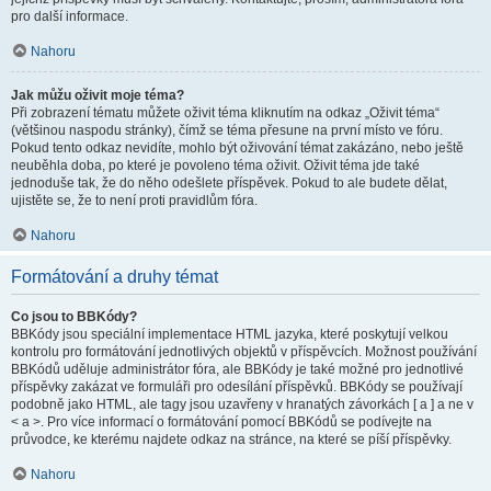
pro další informace.
Nahoru
Jak můžu oživit moje téma?
Při zobrazení tématu můžete oživit téma kliknutím na odkaz „Oživit téma“
(většinou naspodu stránky), čímž se téma přesune na první místo ve fóru.
Pokud tento odkaz nevidíte, mohlo být oživování témat zakázáno, nebo ještě
neuběhla doba, po které je povoleno téma oživit. Oživit téma jde také
jednoduše tak, že do něho odešlete příspěvek. Pokud to ale budete dělat,
ujistěte se, že to není proti pravidlům fóra.
Nahoru
Formátování a druhy témat
Co jsou to BBKódy?
BBKódy jsou speciální implementace HTML jazyka, které poskytují velkou
kontrolu pro formátování jednotlivých objektů v příspěvcích. Možnost používání
BBKódů uděluje administrátor fóra, ale BBKódy je také možné pro jednotlivé
příspěvky zakázat ve formuláři pro odesílání příspěvků. BBKódy se používají
podobně jako HTML, ale tagy jsou uzavřeny v hranatých závorkách [ a ] a ne v
< a >. Pro více informací o formátování pomocí BBKódů se podívejte na
průvodce, ke kterému najdete odkaz na stránce, na které se píší příspěvky.
Nahoru