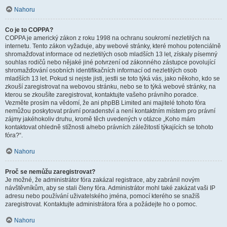
Nahoru
Co je to COPPA?
COPPA je americký zákon z roku 1998 na ochranu soukromí nezletilých na
internetu. Tento zákon vyžaduje, aby webové stránky, které mohou potenciálně
shromažďovat informace od nezletilých osob mladších 13 let, získaly písemný
souhlas rodičů nebo nějaké jiné potvrzení od zákonného zástupce povolující
shromažďování osobních identifikačních informací od nezletilých osob
mladších 13 let. Pokud si nejste jisti, jestli se toto týká vás, jako někoho, kdo se
zkouší zaregistrovat na webovou stránku, nebo se to týká webové stránky, na
kterou se zkoušíte zaregistrovat, kontaktujte vašeho právního poradce.
Vezměte prosím na vědomí, že ani phpBB Limited ani majitelé tohoto fóra
nemůžou poskytovat právní poradenství a není kontaktním místem pro právní
zájmy jakéhokoliv druhu, kromě těch uvedených v otázce „Koho mám
kontaktovat ohledně stížnosti a/nebo právních záležitostí týkajících se tohoto
fóra?“.
Nahoru
Proč se nemůžu zaregistrovat?
Je možné, že administrátor fóra zakázal registrace, aby zabránil novým
návštěvníkům, aby se stali členy fóra. Administrátor mohl také zakázat vaši IP
adresu nebo používání uživatelského jména, pomocí kterého se snažíš
zaregistrovat. Kontaktujte administrátora fóra a požádejte ho o pomoc.
Nahoru