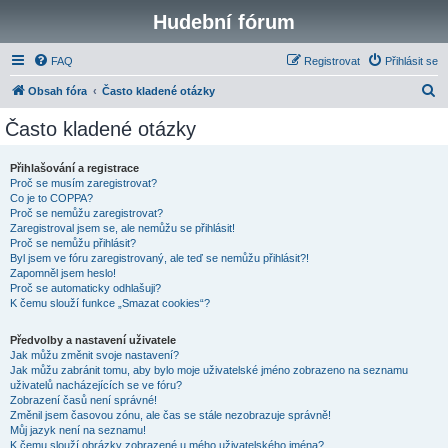
Hudební fórum
FAQ
Registrovat
Přihlásit se
H
Obsah fóra
Často kladené otázky
l
Často kladené otázky
e
d
Přihlašování a registrace
Proč se musím zaregistrovat?
a
Co je to COPPA?
t
Proč se nemůžu zaregistrovat?
Zaregistroval jsem se, ale nemůžu se přihlásit!
Proč se nemůžu přihlásit?
Byl jsem ve fóru zaregistrovaný, ale teď se nemůžu přihlásit?!
Zapomněl jsem heslo!
Proč se automaticky odhlašuji?
K čemu slouží funkce „Smazat cookies“?
Předvolby a nastavení uživatele
Jak můžu změnit svoje nastavení?
Jak můžu zabránit tomu, aby bylo moje uživatelské jméno zobrazeno na seznamu
uživatelů nacházejících se ve fóru?
Zobrazení časů není správné!
Změnil jsem časovou zónu, ale čas se stále nezobrazuje správně!
Můj jazyk není na seznamu!
K čemu slouží obrázky zobrazené u mého uživatelského jména?