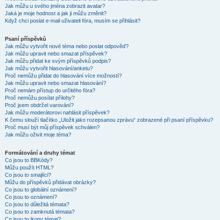
Jak můžu u svého jména zobrazit avatar?
Jaká je moje hodnost a jak ji můžu změnit?
Když chci poslat e-mail uživateli fóra, musím se přihlásit?
Psaní příspěvků
Jak můžu vytvořit nové téma nebo poslat odpověď?
Jak můžu upravit nebo smazat příspěvek?
Jak můžu přidat ke svým příspěvků podpis?
Jak můžu vytvořit hlasování/anketu?
Proč nemůžu přidat do hlasování více možností?
Jak můžu upravit nebo smazat hlasování?
Proč nemám přístup do určitého fóra?
Proč nemůžu posílat přílohy?
Proč jsem obdržel varování?
Jak můžu moderátorovi nahlásit příspěvek?
K čemu slouží tlačítko „Uložit jako rozepsanou zprávu“ zobrazené při psaní příspěvku?
Proč musí být můj příspěvek schválen?
Jak můžu oživit moje téma?
Formátování a druhy témat
Co jsou to BBKódy?
Můžu použít HTML?
Co jsou to smajlíci?
Můžu do příspěvků přidávat obrázky?
Co jsou to globální oznámení?
Co jsou to oznámení?
Co jsou to důležitá témata?
Co jsou to zamknutá témata?
Co jsou to ikony témat?