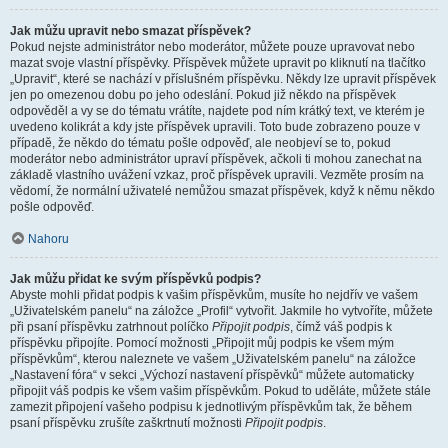
Jak můžu upravit nebo smazat příspěvek?
Pokud nejste administrátor nebo moderátor, můžete pouze upravovat nebo
mazat svoje vlastní příspěvky. Příspěvek můžete upravit po kliknutí na tlačítko
„Upravit“, které se nachází v příslušném příspěvku. Někdy lze upravit příspěvek
jen po omezenou dobu po jeho odeslání. Pokud již někdo na příspěvek
odpověděl a vy se do tématu vrátíte, najdete pod ním krátký text, ve kterém je
uvedeno kolikrát a kdy jste příspěvek upravili. Toto bude zobrazeno pouze v
případě, že někdo do tématu pošle odpověď, ale neobjeví se to, pokud
moderátor nebo administrátor upraví příspěvek, ačkoli ti mohou zanechat na
základě vlastního uvážení vzkaz, proč příspěvek upravili. Vezměte prosím na
vědomí, že normální uživatelé nemůžou smazat příspěvek, když k němu někdo
pošle odpověď.
Nahoru
Jak můžu přidat ke svým příspěvků podpis?
Abyste mohli přidat podpis k vašim příspěvkům, musíte ho nejdřív ve vašem
„Uživatelském panelu“ na záložce „Profil“ vytvořit. Jakmile ho vytvoříte, můžete
při psaní příspěvku zatrhnout políčko
Připojit podpis
, čímž váš podpis k
příspěvku připojíte. Pomocí možnosti „Připojit můj podpis ke všem mým
příspěvkům“, kterou naleznete ve vašem „Uživatelském panelu“ na záložce
„Nastavení fóra“ v sekci „Výchozí nastavení příspěvků“ můžete automaticky
připojit váš podpis ke všem vašim příspěvkům. Pokud to uděláte, můžete stále
zamezit připojení vašeho podpisu k jednotlivým příspěvkům tak, že během
psaní příspěvku zrušíte zaškrtnutí možnosti
Připojit podpis
.