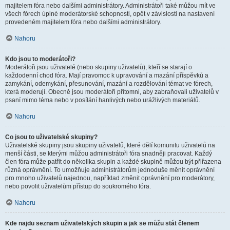
majitelem fóra nebo dalšími administrátory. Administrátoři také můžou mít ve
všech fórech úplné moderátorské schopnosti, opět v závislosti na nastavení
provedeném majitelem fóra nebo dalšími administrátory.
Nahoru
Kdo jsou to moderátoři?
Moderátoři jsou uživatelé (nebo skupiny uživatelů), kteří se starají o
každodenní chod fóra. Mají pravomoc k upravování a mazání příspěvků a
zamykání, odemykání, přesunování, mazání a rozdělování témat ve fórech,
která moderují. Obecně jsou moderátoři přítomni, aby zabraňovali uživatelů v
psaní mimo téma nebo v posílání hanlivých nebo urážlivých materiálů.
Nahoru
Co jsou to uživatelské skupiny?
Uživatelské skupiny jsou skupiny uživatelů, které dělí komunitu uživatelů na
menší části, se kterými můžou administrátoři fóra snadněji pracovat. Každý
člen fóra může patřit do několika skupin a každé skupině můžou být přiřazena
různá oprávnění. To umožňuje administrátorům jednoduše měnit oprávnění
pro mnoho uživatelů najednou, například změnit oprávnění pro moderátory,
nebo povolit uživatelům přístup do soukromého fóra.
Nahoru
Kde najdu seznam uživatelských skupin a jak se můžu stát členem