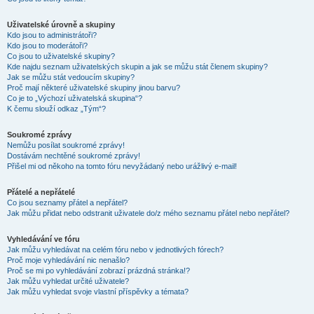
Uživatelské úrovně a skupiny
Kdo jsou to administrátoři?
Kdo jsou to moderátoři?
Co jsou to uživatelské skupiny?
Kde najdu seznam uživatelských skupin a jak se můžu stát členem skupiny?
Jak se můžu stát vedoucím skupiny?
Proč mají některé uživatelské skupiny jinou barvu?
Co je to „Výchozí uživatelská skupina“?
K čemu slouží odkaz „Tým“?
Soukromé zprávy
Nemůžu posílat soukromé zprávy!
Dostávám nechtěné soukromé zprávy!
Přišel mi od někoho na tomto fóru nevyžádaný nebo urážlivý e-mail!
Přátelé a nepřátelé
Co jsou seznamy přátel a nepřátel?
Jak můžu přidat nebo odstranit uživatele do/z mého seznamu přátel nebo nepřátel?
Vyhledávání ve fóru
Jak můžu vyhledávat na celém fóru nebo v jednotlivých fórech?
Proč moje vyhledávání nic nenašlo?
Proč se mi po vyhledávání zobrazí prázdná stránka!?
Jak můžu vyhledat určité uživatele?
Jak můžu vyhledat svoje vlastní příspěvky a témata?