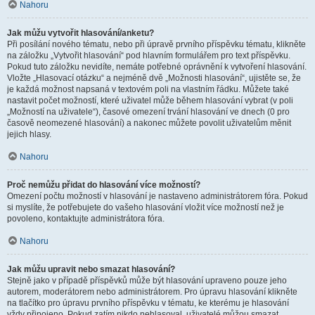
Nahoru
Jak můžu vytvořit hlasování/anketu?
Při posílání nového tématu, nebo při úpravě prvního příspěvku tématu, klikněte
na záložku „Vytvořit hlasování“ pod hlavním formulářem pro text příspěvku.
Pokud tuto záložku nevidíte, nemáte potřebné oprávnění k vytvoření hlasování.
Vložte „Hlasovací otázku“ a nejméně dvě „Možnosti hlasování“, ujistěte se, že
je každá možnost napsaná v textovém poli na vlastním řádku. Můžete také
nastavit počet možností, které uživatel může během hlasování vybrat (v poli
„Možností na uživatele“), časové omezení trvání hlasování ve dnech (0 pro
časově neomezené hlasování) a nakonec můžete povolit uživatelům měnit
jejich hlasy.
Nahoru
Proč nemůžu přidat do hlasování více možností?
Omezení počtu možností v hlasování je nastaveno administrátorem fóra. Pokud
si myslíte, že potřebujete do vašeho hlasování vložit více možností než je
povoleno, kontaktujte administrátora fóra.
Nahoru
Jak můžu upravit nebo smazat hlasování?
Stejně jako v případě příspěvků může být hlasování upraveno pouze jeho
autorem, moderátorem nebo administrátorem. Pro úpravu hlasování klikněte
na tlačítko pro úpravu prvního příspěvku v tématu, ke kterému je hlasování
vždy připojeno. Pokud zatím nikdo nehlasoval, uživatelé můžou smazat