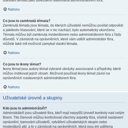
odeslání tématu jako důležitého udělována administrátorem fóra.
Nahoru
Co jsou to zamknutá témata?
Zamknutá témata jsou témata, do kterých uživatelé nemůžou posílat odpovědi
a jakékoliv hlasování, které se v nic nachází, bylo automaticky ukončeno.
Témata můžou být zamknuta moderátorem nebo administrátorem fóra z řady
důvodů. V závislosti na oprávněních, které vám udělil administrátor fóra,
můžete také mít možnost zamykat vlastní témata.
Nahoru
Co jsou to ikony témat?
Ikony témat jsou autory témat vybrané obrázky asociované s příspěvky, které
můžou indikovat jejich obsah. Možnost používat ikony témat závisí na
oprávněních nastavených administrátorem fóra.
Nahoru
Uživatelské úrovně a skupiny
Kdo jsou to administrátoři?
Administrátoři jsou uživatelé fóra, kteří mají nejvyšší úroveň kontroly nad celým
fórem. Tito členové můžou kontrolovat všechny aspekty fóra, včetně nastavení
oprávnění, banování uživatelů, vytváření uživatelských skupin nebo
moderátorů atd. a to v závislosti na oprávněních, která jsou jim udělena