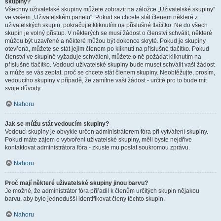
skupiny?
Všechny uživatelské skupiny můžete zobrazit na záložce „Uživatelské skupiny“
ve vašem „Uživatelském panelu“. Pokud se chcete stát členem některé z
uživatelských skupin, pokračujte kliknutím na příslušné tlačítko. Ne do všech
skupin je volný přístup. V některých se musí žádost o členství schválit, některé
můžou být uzavřené a některé můžou být dokonce skryté. Pokud je skupiny
otevřená, můžete se stát jejím členem po kliknutí na příslušné tlačítko. Pokud
členství ve skupině vyžaduje schválení, můžete o ně požádat kliknutím na
příslušné tlačítko. Vedoucí uživatelské skupiny bude muset schválit vaši žádost
a může se vás zeptat, proč se chcete stát členem skupiny. Neobtěžujte, prosím,
vedoucího skupiny v případě, že zamítne vaši žádost - určitě pro to bude mít
svoje důvody.
Nahoru
Jak se můžu stát vedoucím skupiny?
Vedoucí skupiny je obvykle určen administrátorem fóra při vytváření skupiny.
Pokud máte zájem o vytvoření uživatelské skupiny, měli byste nejdříve
kontaktovat administrátora fóra - zkuste mu poslat soukromou zprávu.
Nahoru
Proč mají některé uživatelské skupiny jinou barvu?
Je možné, že administrátor fóra přiřadil k členům určitých skupin nějakou
barvu, aby bylo jednodušší identifikovat členy těchto skupin.
Nahoru