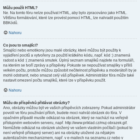
Můžu použít HTML?
Ne. Na tomto fóru nelze používat HTML, aby bylo zpracováno jako HTML.
Většinu formátování, které lze provést pomocí HTML, lze nahradit použitím
BBKódů.
Nahoru
Co jsou to smajlíci?
Smajlíci nebo emotikony jsou malé obrázky, které můžou být použity k
vyjádření pocitů a vytvořeny za použití krátkého kódu, např. kód :) znamená
radost a kód :( znamená smutek. Úplný seznam smajlíků najdete na formuláři,
na kterém se tvoří zprávy a příspěvky. Pokuste se nepoužívat smajlíky v příliš
velkém počtu, protože můžou způsobit nečitelnost příspěvku a moderátoři by je
mohli odstranit, nebo smazat celý váš příspěvek. Administrátor fóra může také
nastavit omezení počtu smajlíků, které lze v příspěvku použít.
Nahoru
Můžu do příspěvků přidávat obrázky?
Ano, obrázky můžou být ve vašich příspěvcích zobrazeny. Pokud administrátor
povolil ve fóru používání příloh, budete moci nahrát obrázek do fóra. V
opačném případě musíte odkázat na obrázek, který se nachází na veřejně
přístupném webovém serveru, např. http://www.priklad.cz/muj-obrazek.gif.
Nemůžete odkázat na obrázek uložený ve vašem vlastním počítači (pokud to
není veřejně přístupný server) ani na obrázky uložené za nějakým
autentizačním mechanizmem, např. v e-mailech na seznamu.cz nebo v