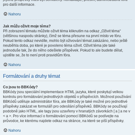
pro další informace.
Nahoru
Jak můžu oživit moje téma?
Při zobrazení tématu můžete oživit téma kliknutím na odkaz „Oživit téma“
(většinou naspodu stránky), čímž se téma přesune na první místo ve fóru.
Pokud tento odkaz nevidíte, mohlo být oživování témat zakázáno, nebo ještě
neuběhla doba, po které je povoleno téma oživit. Oživit téma jde také
jednoduše tak, že do něho odešlete příspěvek. Pokud to ale budete dělat,
ujistěte se, že to není proti pravidlům fóra.
Nahoru
Formátování a druhy témat
Co jsou to BBKódy?
BBKódy jsou speciální implementace HTML jazyka, které poskytují velkou
kontrolu pro formátování jednotlivých objektů v příspěvcích. Možnost používání
BBKódů uděluje administrátor fóra, ale BBKódy je také možné pro jednotlivé
příspěvky zakázat ve formuláři pro odesílání příspěvků. BBKódy se používají
podobně jako HTML, ale tagy jsou uzavřeny v hranatých závorkách [ a ] a ne v
< a >. Pro více informací o formátování pomocí BBKódů se podívejte na
průvodce, ke kterému najdete odkaz na stránce, na které se píší příspěvky.
Nahoru