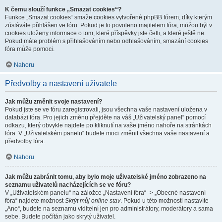
K čemu slouží funkce „Smazat cookies“?
Funkce „Smazat cookies“ smaže cookies vytvořené phpBB fórem, díky kterým
zůstáváte přihlášen ve fóru. Pokud je to povoleno majitelem fóra, můžou být v
cookies uloženy informace o tom, které příspěvky jste četli, a které ještě ne.
Pokud máte problém s přihlašováním nebo odhlašováním, smazání cookies
fóra může pomoci.
Nahoru
Předvolby a nastavení uživatele
Jak můžu změnit svoje nastavení?
Pokud jste se ve fóru zaregistrovali, jsou všechna vaše nastavení uložena v
databázi fóra. Pro jejich změnu přejděte na váš „Uživatelský panel“ pomocí
odkazu, který obvykle najdete po kliknutí na vaše jméno nahoře na stránkách
fóra. V „Uživatelském panelu“ budete moci změnit všechna vaše nastavení a
předvolby fóra.
Nahoru
Jak můžu zabránit tomu, aby bylo moje uživatelské jméno zobrazeno na
seznamu uživatelů nacházejících se ve fóru?
V „Uživatelském panelu“ na záložce „Nastavení fóra“ -> „Obecné nastavení
fóra“ najdete možnost
Skrýt můj online stav
. Pokud u této možnosti nastavíte
„Ano“, budete na seznamu viditelní jen pro administrátory, moderátory a sama
sebe. Budete počítán jako skrytý uživatel.