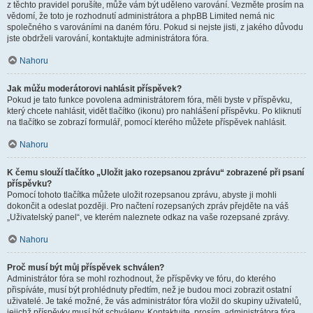
z těchto pravidel porušíte, může vám být uděleno varování. Vezměte prosím na
vědomí, že toto je rozhodnutí administrátora a phpBB Limited nemá nic
společného s varováními na daném fóru. Pokud si nejste jisti, z jakého důvodu
jste obdrželi varování, kontaktujte administrátora fóra.
Nahoru
Jak můžu moderátorovi nahlásit příspěvek?
Pokud je tato funkce povolena administrátorem fóra, měli byste v příspěvku,
který chcete nahlásit, vidět tlačítko (ikonu) pro nahlášení příspěvku. Po kliknutí
na tlačítko se zobrazí formulář, pomocí kterého můžete příspěvek nahlásit.
Nahoru
K čemu slouží tlačítko „Uložit jako rozepsanou zprávu“ zobrazené při psaní
příspěvku?
Pomocí tohoto tlačítka můžete uložit rozepsanou zprávu, abyste ji mohli
dokončit a odeslat později. Pro načtení rozepsaných zpráv přejděte na váš
„Uživatelský panel“, ve kterém naleznete odkaz na vaše rozepsané zprávy.
Nahoru
Proč musí být můj příspěvek schválen?
Administrátor fóra se mohl rozhodnout, že příspěvky ve fóru, do kterého
přispíváte, musí být prohlédnuty předtím, než je budou moci zobrazit ostatní
uživatelé. Je také možné, že vás administrátor fóra vložil do skupiny uživatelů,
jejichž příspěvky musí být schváleny. Kontaktujte, prosím, administrátora fóra