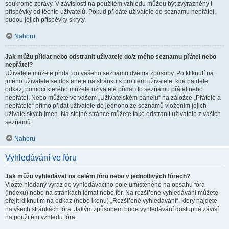
soukromé zprávy. V závislosti na použitém vzhledu můžou být zvýrazněny i
příspěvky od těchto uživatelů. Pokud přidáte uživatele do seznamu nepřátel,
budou jejich příspěvky skryty.
Nahoru
Jak můžu přidat nebo odstranit uživatele do/z mého seznamu přátel nebo
nepřátel?
Uživatele můžete přidat do vašeho seznamu dvěma způsoby. Po kliknutí na
jméno uživatele se dostanete na stránku s profilem uživatele, kde najdete
odkaz, pomocí kterého můžete uživatele přidat do seznamu přátel nebo
nepřátel. Nebo můžete ve vašem „Uživatelském panelu“ na záložce „Přátelé a
nepřátelé“ přímo přidat uživatele do jednoho ze seznamů vložením jejich
uživatelských jmen. Na stejné stránce můžete také odstranit uživatele z vašich
seznamů.
Nahoru
Vyhledávání ve fóru
Jak můžu vyhledávat na celém fóru nebo v jednotlivých fórech?
Vložte hledaný výraz do vyhledávacího pole umístěného na obsahu fóra
(indexu) nebo na stránkách témat nebo fór. Na rozšířené vyhledávání můžete
přejít kliknutím na odkaz (nebo ikonu) „Rozšířené vyhledávání“, který najdete
na všech stránkách fóra. Jakým způsobem bude vyhledávání dostupné závisí
na použitém vzhledu fóra.