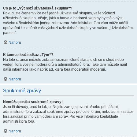
Co je to „Výchozí uživatelská skupina“?
Pokud jste členem více než jedné uživatelské skupiny, vaše výchozí
uživatelská skupina určuje, jaká a barva a hodnost skupiny by měla být u
vašeho uživatelského jména zobrazena. Administrátor fóra vám může udělit
oprávnění ke změně vaší výchozí uživatelské skupiny ve vašem „Uživatelském
panelu“.
Nahoru
K čemu slouží odkaz „Tým“?
Na této stránce můžete zobrazit seznam členů starajících se o chod nebo
vedení fóra včetně moderátorů a administrátorů fóra. Také tam můžete najít
další informace jako například, která fóra moderátoři moderují.
Nahoru
Soukromé zprávy
Nemůžu posílat soukromé zprávy!
Jsou tři důvody, proč to tak je. Nejste zaregistrovaní a/nebo přihlášení,
administrátor fóra zakázal soukromé zprávy pro celé fórum, nebo administrátor
fóra zakázal přímo vám odesílání zpráv. Pro více informací kontaktujte
administrátora fóra.
Nahoru