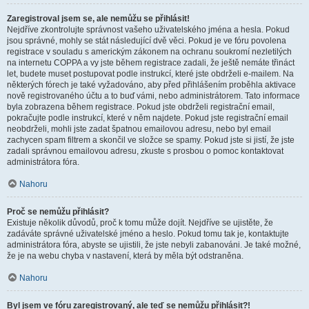
Zaregistroval jsem se, ale nemůžu se přihlásit!
Nejdříve zkontrolujte správnost vašeho uživatelského jména a hesla. Pokud
jsou správné, mohly se stát následující dvě věci. Pokud je ve fóru povolena
registrace v souladu s americkým zákonem na ochranu soukromí nezletilých
na internetu COPPA a vy jste během registrace zadali, že ještě nemáte třináct
let, budete muset postupovat podle instrukcí, které jste obdrželi e-mailem. Na
některých fórech je také vyžadováno, aby před přihlášením proběhla aktivace
nově registrovaného účtu a to buď vámi, nebo administrátorem. Tato informace
byla zobrazena během registrace. Pokud jste obdrželi registrační email,
pokračujte podle instrukcí, které v něm najdete. Pokud jste registrační email
neobdrželi, mohli jste zadat špatnou emailovou adresu, nebo byl email
zachycen spam filtrem a skončil ve složce se spamy. Pokud jste si jistí, že jste
zadali správnou emailovou adresu, zkuste s prosbou o pomoc kontaktovat
administrátora fóra.
Nahoru
Proč se nemůžu přihlásit?
Existuje několik důvodů, proč k tomu může dojít. Nejdříve se ujistěte, že
zadáváte správné uživatelské jméno a heslo. Pokud tomu tak je, kontaktujte
administrátora fóra, abyste se ujistili, že jste nebyli zabanováni. Je také možné,
že je na webu chyba v nastavení, která by měla být odstraněna.
Nahoru
Byl jsem ve fóru zaregistrovaný, ale teď se nemůžu přihlásit?!