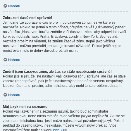
Nahoru
Zobrazení časů není správné!
Je možné, že zobrazený čas je pro jinou časovou zónu, než ve které se
nacházíte. Pokud se jedná o tento případ, přejděte na váš „Uživatelský panel“
na záložku „Nastavení fóra“ a změňte vaši časovou zónu, aby odpovídala vaší
konkrétní oblasti, např. Praha, Bratislava, Londýn, New York, Sydney atd.
Vezměte prosím na vědomí, že změnu časové zóny, stejně jako většinu
nastavení, můžou provádět jen zaregistrovaní uživatelé. Pokud ještě nejste
registrováni, toto je dobrý důvod, proč tak učinit.
Nahoru
Změnil jsem časovou zónu, ale čas se stále nezobrazuje správně!
Pokud jste si jisti, že jste nastavili vaši časovou zónu správně, ale čas se stále
zobrazuje nesprávně, pak je čas nastavený na hodinách serveru nesprávný.
Upozorněte na to, prosím, administrátora, aby mohl tento problém odstranit.
Nahoru
Můj jazyk není na seznamu!
Pokud váš jazyk není na seznamu jazyků, tak ho buď administrátor
nenainstaloval, nebo nikdo toto fórum do vašeho jazyka nepřeložil. Zkuste se
zeptat administrátora fóra, jestli může nainstalovat požadovaný jazyk. Pokud
překlad do vašeho jazyku neexistuje, můžete vytvořit nový překlad. Více
informací můžete najít na webu
phpBB
®.