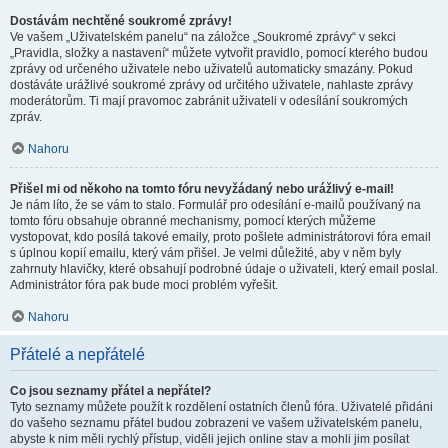
Dostávám nechtěné soukromé zprávy!
Ve vašem „Uživatelském panelu“ na záložce „Soukromé zprávy“ v sekci
„Pravidla, složky a nastavení“ můžete vytvořit pravidlo, pomocí kterého budou
zprávy od určeného uživatele nebo uživatelů automaticky smazány. Pokud
dostáváte urážlivé soukromé zprávy od určitého uživatele, nahlaste zprávy
moderátorům. Ti mají pravomoc zabránit uživateli v odesílání soukromých
zpráv.
Nahoru
Přišel mi od někoho na tomto fóru nevyžádaný nebo urážlivý e-mail!
Je nám líto, že se vám to stalo. Formulář pro odesílání e-mailů používaný na
tomto fóru obsahuje obranné mechanismy, pomocí kterých můžeme
vystopovat, kdo posílá takové emaily, proto pošlete administrátorovi fóra email
s úplnou kopií emailu, který vám přišel. Je velmi důležité, aby v něm byly
zahrnuty hlavičky, které obsahují podrobné údaje o uživateli, který email poslal.
Administrátor fóra pak bude moci problém vyřešit.
Nahoru
Přátelé a nepřátelé
Co jsou seznamy přátel a nepřátel?
Tyto seznamy můžete použít k rozdělení ostatních členů fóra. Uživatelé přidáni
do vašeho seznamu přátel budou zobrazeni ve vašem uživatelském panelu,
abyste k nim měli rychlý přístup, viděli jejich online stav a mohli jim posílat