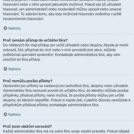
hlasování nebo v něm upravit jakoukoliv možnost. Pokud ale již uživatelé
hlasovali, jen administrátoři nebo moderátoři můžou upravit nebo smazat
hlasování. To zabrání tomu, aby byly možnosti hlasování změněny v ještě
neukončeném hlasování.
Nahoru
Proč nemám přístup do určitého fóra?
Do některých fór mají přístup jen určití uživatelé nebo skupiny. Abyste je mohli
zobrazit, číst, přispívat do nich nebo v nich provádět jiné akce, můžete
potřebovat speciální oprávnění. Kontaktujte administrátora fóra, aby vám
umožnil do fóra přístup.
Nahoru
Proč nemůžu posílat přílohy?
Oprávnění pro přílohy se nastavují pro jednotlivá fóra, skupiny nebo uživatele.
Administrátor fóra nemusel povolit do určitého fóra, do kterého můžete posílat
příspěvky, přidávat přílohy, nebo možná, že posílat přílohy můžou jen určité
skupiny, do kterých nepatříte. Pokud si nejste jisti, z jakého důvodu nemůžete k
příspěvkům přidávat přílohy, kontaktujte administrátora fóra.
Nahoru
Proč jsem obdržel varování?
Každý administrátor fóra má na svém fóru svoje vlastní pravidla. Pokud nějaké