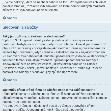
„Rychlé odkazy“, která se nachází nahoře na fóru. Pro vyhledání vašich témat
použijte stránku „Rozšířené vyhledávání“, na které pomocí různých možnosti
můžete zúžit vyhledávání na vaše témata.
Nahoru
Sledování a záložky
Jaký je rozdíl mezi záložkami a sledováním?
V phpBB 3.0 fungovali záložky velmi podobně jako záložky ve vašem
prohlížeči. Nebyli jste upozorněni, když došlo v tématu k nějakým změnám. V
phpBB 3.1 se záložky chovají stejně jako sledování tématu, což znamená, že
můžete být upozorněni, když v tématu v záložkách dojde k nějakým změnám.
Při sledování fóra nebo tématu budete upozorněni, když dojde ve sledovaném
fóru nebo tématu k nějakým změnám. Způsob upozornění pro záložky a
sledování můžete nastavit ve vašem „Uživatelském panelu“ na záložce
„Nastavení fóra“ v sekci „Upravit nastavení upozornění“. Může být užitečné
nastavit pro záložky a sledování jiný způsob upozornění.
Nahoru
Jak můžu přidat určité téma do záložek nebo téma začít sledovat?
Přidat určité téma do záložek nebo téma začít sledovat můžete kliknutím na
příslušný odkaz v nabídce „Nástroje tématu“ (obvykle má ikonu klíče), která se
nachází nad a pod tématem.
Pro sledování tématu můžete také poslat do tématu odpověď a přitom
zatrhnout políčko „Upozornit mě, když někdo pošle odpověď“.