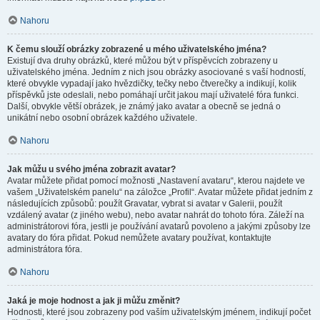
Nahoru
K čemu slouží obrázky zobrazené u mého uživatelského jména?
Existují dva druhy obrázků, které můžou být v příspěvcích zobrazeny u
uživatelského jména. Jedním z nich jsou obrázky asociované s vaší hodností,
které obvykle vypadají jako hvězdičky, tečky nebo čtverečky a indikují, kolik
příspěvků jste odeslali, nebo pomáhají určit jakou mají uživatelé fóra funkci.
Další, obvykle větší obrázek, je známý jako avatar a obecně se jedná o
unikátní nebo osobní obrázek každého uživatele.
Nahoru
Jak můžu u svého jména zobrazit avatar?
Avatar můžete přidat pomocí možnosti „Nastavení avataru“, kterou najdete ve
vašem „Uživatelském panelu“ na záložce „Profil“. Avatar můžete přidat jedním z
následujících způsobů: použít Gravatar, vybrat si avatar v Galerii, použít
vzdálený avatar (z jiného webu), nebo avatar nahrát do tohoto fóra. Záleží na
administrátorovi fóra, jestli je používání avatarů povoleno a jakými způsoby lze
avatary do fóra přidat. Pokud nemůžete avatary používat, kontaktujte
administrátora fóra.
Nahoru
Jaká je moje hodnost a jak ji můžu změnit?
Hodnosti, které jsou zobrazeny pod vaším uživatelským jménem, indikují počet