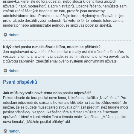
příspěvků, které jste do fóra odeslali, nebo slouží k identifikaci určitých
uživatelů např. moderátorů a administrátorů. Obecně řečeno, nemůžete sami
změnit znění žádných hodností ve fóru, protože jsou nastaveny
administrátorem fóra. Prosím, nezatěžujte fórum zbytečným přispíváním jen
proto, abyste dosáhli vyšší hodnosti. Na většině fór to nebude tolerováno a
moderátor nebo administrátor jednoduše sníží váš počet příspěvků.
Nahoru
Když chci poslat e-mail uživateli fóra, musím se přihlásit?
Jen registrovaní uživatelé můžou posílat e-maily ostatním členům fóra přes
vestavěný formulář a to jen v případě, že administrátor tuto funkci povolil. Je to
z důvodu zabránění zneužití emailového systému anonymními uživateli.
Nahoru
Psaní příspěvků
Jak můžu vytvořit nové téma nebo poslat odpověď?
Pokud chcete do fóra poslat nové téma, klikněte na tlačítko „Nové téma“. Pro
odeslání odpovědi do existujícího tématu klikněte na tlačítko „Odpovědět“. Je
možné, že se budete muset zaregistrovat a přihlásit předtím, než budete moci
posílat příspěvky. Naspodu každého fóra a tématu můžete najít seznam
oprávnění, které v konkrétním fóru a tématu máte. Například: „Můžete posílat
nová témata“, „Můžete posílat přílohy“ atd.
Nahoru