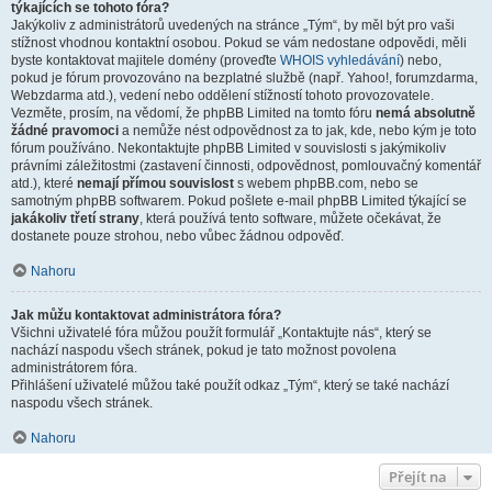
týkajících se tohoto fóra?
Jakýkoliv z administrátorů uvedených na stránce „Tým“, by měl být pro vaši
stížnost vhodnou kontaktní osobou. Pokud se vám nedostane odpovědi, měli
byste kontaktovat majitele domény (proveďte
WHOIS vyhledávání
) nebo,
pokud je fórum provozováno na bezplatné službě (např. Yahoo!, forumzdarma,
Webzdarma atd.), vedení nebo oddělení stížností tohoto provozovatele.
Vezměte, prosím, na vědomí, že phpBB Limited na tomto fóru
nemá absolutně
žádné pravomoci
a nemůže nést odpovědnost za to jak, kde, nebo kým je toto
fórum používáno. Nekontaktujte phpBB Limited v souvislosti s jakýmikoliv
právními záležitostmi (zastavení činnosti, odpovědnost, pomlouvačný komentář
atd.), které
nemají přímou souvislost
s webem phpBB.com, nebo se
samotným phpBB softwarem. Pokud pošlete e-mail phpBB Limited týkající se
jakákoliv třetí strany
, která používá tento software, můžete očekávat, že
dostanete pouze strohou, nebo vůbec žádnou odpověď.
Nahoru
Jak můžu kontaktovat administrátora fóra?
Všichni uživatelé fóra můžou použít formulář „Kontaktujte nás“, který se
nachází naspodu všech stránek, pokud je tato možnost povolena
administrátorem fóra.
Přihlášení uživatelé můžou také použít odkaz „Tým“, který se také nachází
naspodu všech stránek.
Nahoru
Přejít na