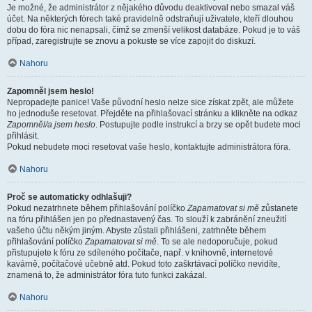
Je možné, že administrátor z nějakého důvodu deaktivoval nebo smazal váš
účet. Na některých fórech také pravidelně odstraňují uživatele, kteří dlouhou
dobu do fóra nic nenapsali, čímž se zmenší velikost databáze. Pokud je to váš
případ, zaregistrujte se znovu a pokuste se více zapojit do diskuzí.
Nahoru
Zapomněl jsem heslo!
Nepropadejte panice! Vaše původní heslo nelze sice získat zpět, ale můžete
ho jednoduše resetovat. Přejděte na přihlašovací stránku a klikněte na odkaz
Zapomněl/a jsem heslo
. Postupujte podle instrukcí a brzy se opět budete moci
přihlásit.
Pokud nebudete moci resetovat vaše heslo, kontaktujte administrátora fóra.
Nahoru
Proč se automaticky odhlašuji?
Pokud nezatrhnete během přihlašování políčko
Zapamatovat si mě
zůstanete
na fóru přihlášen jen po přednastavený čas. To slouží k zabránění zneužití
vašeho účtu někým jiným. Abyste zůstali přihlášeni, zatrhněte během
přihlašování políčko
Zapamatovat si mě
. To se ale nedoporučuje, pokud
přistupujete k fóru ze sdíleného počítače, např. v knihovně, internetové
kavárně, počítačové učebně atd. Pokud toto zaškrtávací políčko nevidíte,
znamená to, že administrátor fóra tuto funkci zakázal.
Nahoru