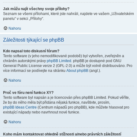
Jak můžu najít všechny svoje přílohy?
Seznam se všemi přílohami, které jste nahráli, najdete ve vašem „Uživatelském
panelu“ v sekci „Přílohy“.
Nahoru
Záležitosti týkající se phpBB
Kdo napsal toto diskusní fórum?
Tento software (v jeho nemodifikované podobě) byl vytvořen, zveřejněn a
chráněn autorskými právy
phpBB Limited
. phpBB je dostupné pod GNU
General Public License verze 2 (GPL-2.0) a může být volně distribuováno. Pro
více informací se podívejte na stránku
About phpBB
(angl.).
Nahoru
Proč ve fóru není funkce XY?
Tento software byl napsán a je licencován přes phpBB Limited. Pokud věříte,
že by do něho měla být přidána nějaká funkce, navštivte, prosím,
phpBB Ideas Centre
(Centrum nápadů pro phpBB), kde můžete hlasovat pro
existující nápady nebo navrhnout nové funkce.
Nahoru
Koho mám kontaktovat ohledně stížnosti a/nebo právních záležitostí