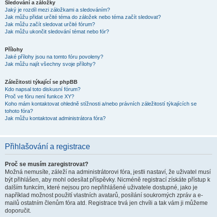
Sledování a záložky
Jaký je rozdíl mezi záložkami a sledováním?
Jak můžu přidat určité téma do záložek nebo téma začít sledovat?
Jak můžu začít sledovat určité fórum?
Jak můžu ukončit sledování témat nebo fór?
Přílohy
Jaké přílohy jsou na tomto fóru povoleny?
Jak můžu najít všechny svoje přílohy?
Záležitosti týkající se phpBB
Kdo napsal toto diskusní fórum?
Proč ve fóru není funkce XY?
Koho mám kontaktovat ohledně stížnosti a/nebo právních záležitostí týkajících se
tohoto fóra?
Jak můžu kontaktovat administrátora fóra?
Přihlašování a registrace
Proč se musím zaregistrovat?
Možná nemusíte, záleží na administrátorovi fóra, jestli nastaví, že uživatel musí
být přihlášen, aby mohl odesílat příspěvky. Nicméně registrací získáte přístup k
dalším funkcím, které nejsou pro nepřihlášené uživatele dostupné, jako je
například možnost použití vlastních avatarů, posílání soukromých zpráv a e-
mailů ostatním členům fóra atd. Registrace trvá jen chvíli a tak vám ji můžeme
doporučit.