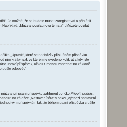
dět“. Je možné, že se budete muset zaregistrovat a přihlásit
 Například: „Můžete posílat nová témata“, „Můžete posílat
čítko „Upravit“, které se nachází v příslušném příspěvku.
 ním krátký text, ve kterém je uvedeno kolikrát a kdy jste
átor upraví příspěvek, ačkoli ti mohou zanechat na základě
do pošle odpověď.
e, můžete při psaní příspěvku zatrhnout políčko
Připojit podpis
,
anelu“ na záložce „Nastavení fóra“ v sekci „Výchozí nastavení
 jednotlivým příspěvkům tak, že během psaní příspěvku zrušíte