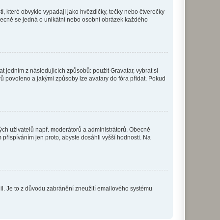
í, které obvykle vypadají jako hvězdičky, tečky nebo čtverečky
 a obecně se jedná o unikátní nebo osobní obrázek každého
t jedním z následujících způsobů: použít Gravatar, vybrat si
tarů povoleno a jakými způsoby lze avatary do fóra přidat. Pokud
itých uživatelů např. moderátorů a administrátorů. Obecně
přispíváním jen proto, abyste dosáhli vyšší hodnosti. Na
olil. Je to z důvodu zabránění zneužití emailového systému