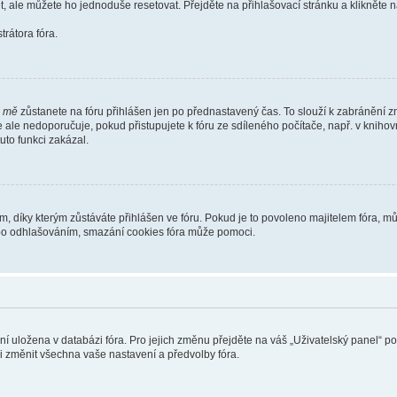
t, ale můžete ho jednoduše resetovat. Přejděte na přihlašovací stránku a klikněte
rátora fóra.
i mě
zůstanete na fóru přihlášen jen po přednastavený čas. To slouží k zabránění zn
se ale nedoporučuje, pokud přistupujete k fóru ze sdíleného počítače, např. v kniho
tuto funkci zakázal.
díky kterým zůstáváte přihlášen ve fóru. Pokud je to povoleno majitelem fóra, můž
nebo odhlašováním, smazání cookies fóra může pomoci.
ení uložena v databázi fóra. Pro jejich změnu přejděte na váš „Uživatelský panel“ p
i změnit všechna vaše nastavení a předvolby fóra.