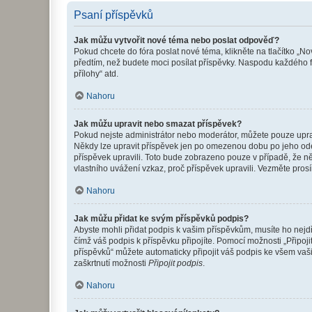
Psaní příspěvků
Jak můžu vytvořit nové téma nebo poslat odpověď?
Pokud chcete do fóra poslat nové téma, klikněte na tlačítko „No
předtím, než budete moci posílat příspěvky. Naspodu každého fó
přílohy“ atd.
Nahoru
Jak můžu upravit nebo smazat příspěvek?
Pokud nejste administrátor nebo moderátor, můžete pouze upravo
Někdy lze upravit příspěvek jen po omezenou dobu po jeho odesl
příspěvek upravili. Toto bude zobrazeno pouze v případě, že n
vlastního uvážení vzkaz, proč příspěvek upravili. Vezměte pr
Nahoru
Jak můžu přidat ke svým příspěvků podpis?
Abyste mohli přidat podpis k vašim příspěvkům, musíte ho nejdří
čímž váš podpis k příspěvku připojíte. Pomocí možnosti „Připo
příspěvků“ můžete automaticky připojit váš podpis ke všem vaš
zaškrtnutí možnosti
Připojit podpis
.
Nahoru