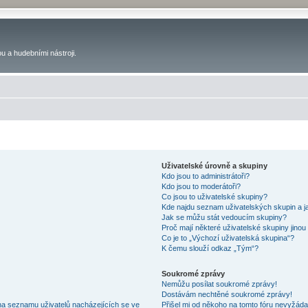
u a hudebními nástroji.
Uživatelské úrovně a skupiny
Kdo jsou to administrátoři?
Kdo jsou to moderátoři?
Co jsou to uživatelské skupiny?
Kde najdu seznam uživatelských skupin a j
Jak se můžu stát vedoucím skupiny?
Proč mají některé uživatelské skupiny jinou
Co je to „Výchozí uživatelská skupina“?
K čemu slouží odkaz „Tým“?
Soukromé zprávy
Nemůžu posílat soukromé zprávy!
Dostávám nechtěné soukromé zprávy!
na seznamu uživatelů nacházejících se ve
Přišel mi od někoho na tomto fóru nevyžáda