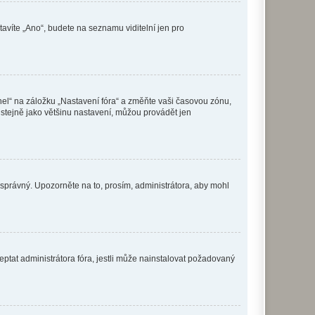
tavíte „Ano“, budete na seznamu viditelní jen pro
nel“ na záložku „Nastavení fóra“ a změňte vaši časovou zónu,
stejně jako většinu nastavení, můžou provádět jen
nesprávný. Upozorněte na to, prosím, administrátora, aby mohl
ptat administrátora fóra, jestli může nainstalovat požadovaný