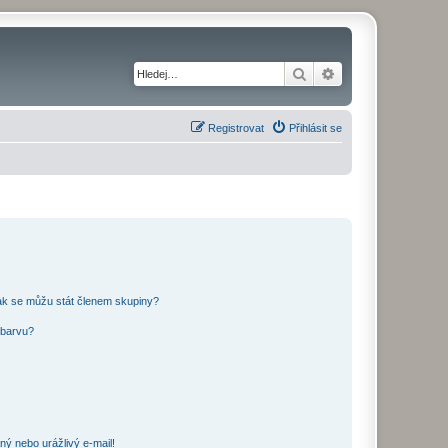
Hledat
Pokročilé hledání
Registrovat
Přihlásit se
ak se můžu stát členem skupiny?
 barvu?
ný nebo urážlivý e-mail!