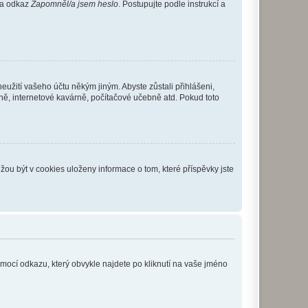
 na odkaz
Zapomněl/a jsem heslo
. Postupujte podle instrukcí a
eužití vašeho účtu někým jiným. Abyste zůstali přihlášeni,
vně, internetové kavárně, počítačové učebně atd. Pokud toto
ou být v cookies uloženy informace o tom, které příspěvky jste
omocí odkazu, který obvykle najdete po kliknutí na vaše jméno