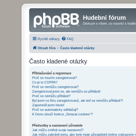
Hudební fórum
Diskuze o všem, co souvisí s hudbo
Rychlé odkazy
FAQ
Obsah fóra
Často kladené otázky
Často kladené otázky
Přihlašování a registrace
Proč se musím zaregistrovat?
Co je to COPPA?
Proč se nemůžu zaregistrovat?
Zaregistroval jsem se, ale nemůžu se přihlásit!
Proč se nemůžu přihlásit?
Byl jsem ve fóru zaregistrovaný, ale teď se nemůžu přihlásit?!
Zapomněl jsem heslo!
Proč se automaticky odhlašuji?
K čemu slouží funkce „Smazat cookies“?
Předvolby a nastavení uživatele
Jak můžu změnit svoje nastavení?
Jak můžu zabránit tomu, aby bylo moje uživatelské jméno zobrazeno 