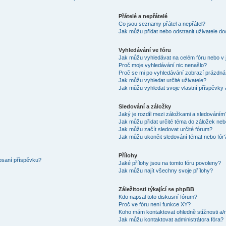
Přátelé a nepřátelé
Co jsou seznamy přátel a nepřátel?
Jak můžu přidat nebo odstranit uživatele d
Vyhledávání ve fóru
Jak můžu vyhledávat na celém fóru nebo v 
Proč moje vyhledávání nic nenašlo?
Proč se mi po vyhledávání zobrazí prázdná
Jak můžu vyhledat určité uživatele?
Jak můžu vyhledat svoje vlastní příspěvky
Sledování a záložky
Jaký je rozdíl mezi záložkami a sledováním
Jak můžu přidat určité téma do záložek neb
Jak můžu začít sledovat určité fórum?
Jak můžu ukončit sledování témat nebo fór
Přílohy
 psaní příspěvku?
Jaké přílohy jsou na tomto fóru povoleny?
Jak můžu najít všechny svoje přílohy?
Záležitosti týkající se phpBB
Kdo napsal toto diskusní fórum?
Proč ve fóru není funkce XY?
Koho mám kontaktovat ohledně stížnosti a/ne
Jak můžu kontaktovat administrátora fóra?