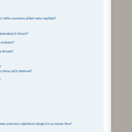
o/z mého seznamu přátel nebo nepřátel?
jednotlivých fórech?
 stránka!?
 a témata?
?
o téma začít sledovat?
?
bo právních záležitostí týkajících se tohoto fóra?