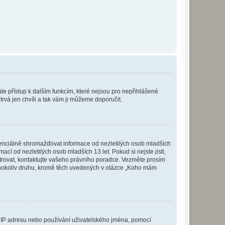
káte přístup k dalším funkcím, které nejsou pro nepřihlášené
trvá jen chvíli a tak vám ji můžeme doporučit.
enciálně shromažďovat informace od nezletilých osob mladších
í od nezletilých osob mladších 13 let. Pokud si nejste jisti,
istrovat, kontaktujte vašeho právního poradce. Vezměte prosím
kéhokoliv druhu, kromě těch uvedených v otázce „Koho mám
ši IP adresu nebo používání uživatelského jména, pomocí