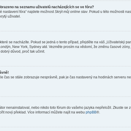
obrazeno na seznamu uživatelů nacházejících se ve fóru?
né nastavení fóra“ najdete možnost
Skrýt můj online stav
. Pokud u této možnosti nas
rytý uživatel.
teré se nacházíte. Pokud se jedná o tento případ, přejděte na váš „Uživatelský pa
a, Londýn, New York, Sydney atd. Vezměte prosím na vědomí, že změnu časové zóny, 
 dobrý důvod, proč tak učinit.
rávně!
ě, ale čas se stále zobrazuje nesprávně, pak je čas nastavený na hodinách serveru 
or nenainstaloval, nebo nikdo toto fórum do vašeho jazyka nepřeložil. Zkuste se ze
ořit nový překlad. Více informací můžete najít na webu
phpBB
®.