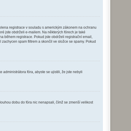
povolena registrace v souladu s americkým zákonem na ochranu
eré jste obdrželi e-mailem. Na některých fórech je také
 během registrace. Pokud jste obdrželi registrační email,
ail zachycen spam filtrem a skončil ve složce se spamy. Pokud
dministrátora fóra, abyste se ujistili, že jste nebyli
louhou dobu do fóra nic nenapsali, čímž se zmenší velikost