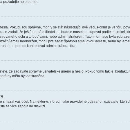
a a požádejte ho o pomoc.
hesla. Pokud jsou správné, mohly se stát následující dvě věci. Pokud je ve fóru 
ace zadali, že ještě nemáte třináct let, budete muset postupovat podle instrukcí, kt
trovaného účtu a to buď vámi, nebo administrátorem. Tato informace byla zobrazena
gistrační email neobdrželi, mohli jste zadat špatnou emailovou adresu, nebo byl em
s prosbou o pomoc kontaktovat administrátora fóra.
těte, že zadáváte správné uživatelské jméno a heslo. Pokud tomu tak je, kontaktujte a
terá by měla být odstraněna.
?!
smazal váš účet. Na některých fórech také pravidelně odstraňují uživatele, kteří d
te se více zapojit do diskuzí.