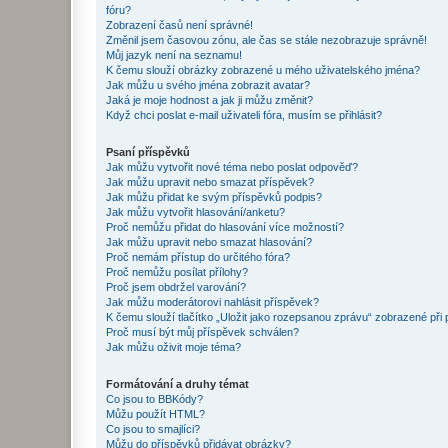
fóru?
Zobrazení časů není správné!
Změnil jsem časovou zónu, ale čas se stále nezobrazuje správně!
Můj jazyk není na seznamu!
K čemu slouží obrázky zobrazené u mého uživatelského jména?
Jak můžu u svého jména zobrazit avatar?
Jaká je moje hodnost a jak ji můžu změnit?
Když chci poslat e-mail uživateli fóra, musím se přihlásit?
Psaní příspěvků
Jak můžu vytvořit nové téma nebo poslat odpověď?
Jak můžu upravit nebo smazat příspěvek?
Jak můžu přidat ke svým příspěvků podpis?
Jak můžu vytvořit hlasování/anketu?
Proč nemůžu přidat do hlasování více možností?
Jak můžu upravit nebo smazat hlasování?
Proč nemám přístup do určitého fóra?
Proč nemůžu posílat přílohy?
Proč jsem obdržel varování?
Jak můžu moderátorovi nahlásit příspěvek?
K čemu slouží tlačítko „Uložit jako rozepsanou zprávu“ zobrazené při
Proč musí být můj příspěvek schválen?
Jak můžu oživit moje téma?
Formátování a druhy témat
Co jsou to BBKódy?
Můžu použít HTML?
Co jsou to smajlíci?
Můžu do příspěvků přidávat obrázky?