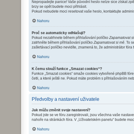
Nepropadejte panice! Vaše původní heslo nelze sice získat zpě
brzy se opět budete moci přihlásit.
Pokud nebudete moci resetovat vaše heslo, kontaktujte administ
Nahoru
Proč se automaticky odhlašuji?
Pokud nezatrhnete během přihlašování políčko
Zapamatovat s
zatrhněte během přihlašování políčko
Zapamatovat si mě
. To 
zaškrtávací políčko nevidíte, znamená to, že administrátor fóra 
Nahoru
K čemu slouží funkce „Smazat cookies“?
Funkce „Smazat cookies“ smaže cookies vytvořené phpBB fórem, 
četli, a které ještě ne. Pokud máte problém s přihlašováním 
Nahoru
Předvolby a nastavení uživatele
Jak můžu změnit svoje nastavení?
Pokud jste se ve fóru zaregistrovali, jsou všechna vaše nastav
nahoře na stránkách fóra. V „Uživatelském panelu“ budete moc
Nahoru