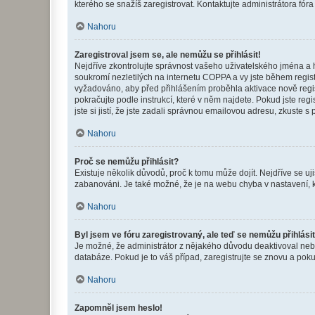
kterého se snažíš zaregistrovat. Kontaktujte administrátora fór
Nahoru
Zaregistroval jsem se, ale nemůžu se přihlásit!
Nejdříve zkontrolujte správnost vašeho uživatelského jména a 
soukromí nezletilých na internetu COPPA a vy jste během registr
vyžadováno, aby před přihlášením proběhla aktivace nově regis
pokračujte podle instrukcí, které v něm najdete. Pokud jste re
jste si jistí, že jste zadali správnou emailovou adresu, zkuste 
Nahoru
Proč se nemůžu přihlásit?
Existuje několik důvodů, proč k tomu může dojít. Nejdříve se ujis
zabanováni. Je také možné, že je na webu chyba v nastavení, k
Nahoru
Byl jsem ve fóru zaregistrovaný, ale teď se nemůžu přihlásit
Je možné, že administrátor z nějakého důvodu deaktivoval nebo 
databáze. Pokud je to váš případ, zaregistrujte se znovu a pokus
Nahoru
Zapomněl jsem heslo!