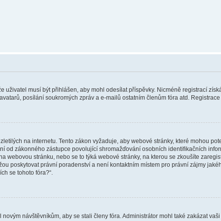
 že uživatel musí být přihlášen, aby mohl odesílat příspěvky. Nicméně registrací zís
 avatarů, posílání soukromých zpráv a e-mailů ostatním členům fóra atd. Registrace 
etilých na internetu. Tento zákon vyžaduje, aby webové stránky, které mohou pot
ní od zákonného zástupce povolující shromažďování osobních identifikačních informac
vat na webovou stránku, nebo se to týká webové stránky, na kterou se zkoušíte zareg
ůžou poskytovat právní poradenství a není kontaktním místem pro právní zájmy ja
ích se tohoto fóra?“.
il novým návštěvníkům, aby se stali členy fóra. Administrátor mohl také zakázat va