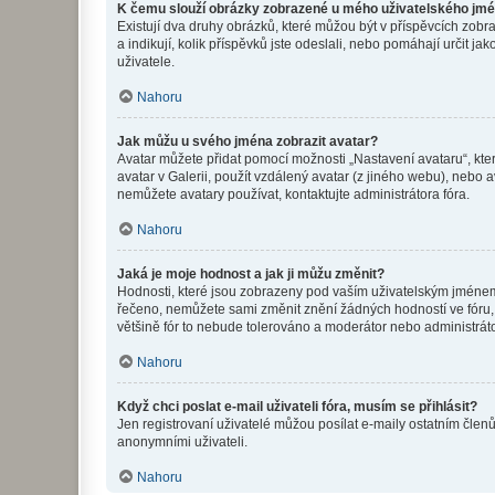
K čemu slouží obrázky zobrazené u mého uživatelského jm
Existují dva druhy obrázků, které můžou být v příspěvcích zobr
a indikují, kolik příspěvků jste odeslali, nebo pomáhají určit 
uživatele.
Nahoru
Jak můžu u svého jména zobrazit avatar?
Avatar můžete přidat pomocí možnosti „Nastavení avataru“, kter
avatar v Galerii, použít vzdálený avatar (z jiného webu), nebo a
nemůžete avatary používat, kontaktujte administrátora fóra.
Nahoru
Jaká je moje hodnost a jak ji můžu změnit?
Hodnosti, které jsou zobrazeny pod vaším uživatelským jménem, i
řečeno, nemůžete sami změnit znění žádných hodností ve fóru, 
většině fór to nebude tolerováno a moderátor nebo administrát
Nahoru
Když chci poslat e-mail uživateli fóra, musím se přihlásit?
Jen registrovaní uživatelé můžou posílat e-maily ostatním členů
anonymními uživateli.
Nahoru