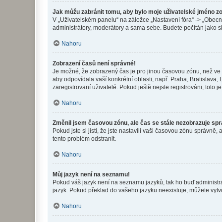
Jak můžu zabránit tomu, aby bylo moje uživatelské jméno z
V „Uživatelském panelu“ na záložce „Nastavení fóra“ -> „Obec
administrátory, moderátory a sama sebe. Budete počítán jako sk
Nahoru
Zobrazení časů není správné!
Je možné, že zobrazený čas je pro jinou časovou zónu, než ve k
aby odpovídala vaší konkrétní oblasti, např. Praha, Bratislav
zaregistrovaní uživatelé. Pokud ještě nejste registrováni, toto je
Nahoru
Změnil jsem časovou zónu, ale čas se stále nezobrazuje sp
Pokud jste si jisti, že jste nastavili vaši časovou zónu správn
tento problém odstranit.
Nahoru
Můj jazyk není na seznamu!
Pokud váš jazyk není na seznamu jazyků, tak ho buď administrát
jazyk. Pokud překlad do vašeho jazyku neexistuje, můžete vytv
Nahoru