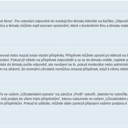
vé téma“. Pro odeslání odpovědi do existujícího tématu klikněte na tlačítko „Odpově
ra a tématu můžete najít seznam oprávnění, které v konkrétním fóru a tématu máte.
vat nebo mazat svoje vlastní příspěvky. Příspěvek můžete upravit po kliknutí na tla
ání. Pokud již někdo na příspěvek odpověděl a vy se do tématu vrátíte, najdete pod
ěkdo do tématu pošle odpověď, ale neobjeví se to, pokud moderátor nebo administr
osím na vědomí, že normální uživatelé nemůžou smazat příspěvek, když k němu něk
v ve vašem „Uživatelském panelu“ na záložce „Profil“ vytvořit. Jakmile ho vytvořít
jit můj podpis ke všem mým příspěvkům“, kterou naleznete ve vašem „Uživatelském p
im příspěvkům. Pokud to uděláte, můžete stále zamezit připojení vašeho podpisu k