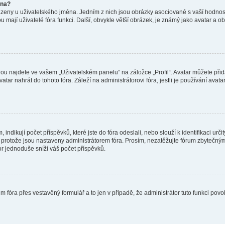
éna?
azeny u uživatelského jména. Jedním z nich jsou obrázky asociované s vaší hodnost
jakou mají uživatelé fóra funkci. Další, obvykle větší obrázek, je známý jako avatar
ou najdete ve vašem „Uživatelském panelu“ na záložce „Profil“. Avatar můžete přida
vatar nahrát do tohoto fóra. Záleží na administrátorovi fóra, jestli je používání ava
ndikují počet příspěvků, které jste do fóra odeslali, nebo slouží k identifikaci urč
protože jsou nastaveny administrátorem fóra. Prosím, nezatěžujte fórum zbytečným 
or jednoduše sníží váš počet příspěvků.
m fóra přes vestavěný formulář a to jen v případě, že administrátor tuto funkci pov