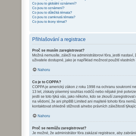
Co jsou to globální oznámení?
Co jsou to oznámení?
Co jsou to důležitá témata?
Co jsou to zamknutá témata?
Co jsou to ikony témat?
Přihlašování a registrace
Proč se musím zaregistrovat?
Možná nemusíte, záleží na administrátorovi fóra, jestli nastaví,
uživatele dostupné, jako je například možnost použití vlastních
Nahoru
Co je to COPPA?
COPPA je americký zákon z roku 1998 na ochranu soukromí nezl
13 let, získaly písemný souhlas rodičů nebo nějaké jiné potvrze
jestli se toto týká vás, jako někoho, kdo se zkouší zaregistro
na vědomí, že ani phpBB Limited ani majitelé tohoto fóra nem
kontaktovat ohledně stížnosti a/nebo právních záležitostí týkajíc
Nahoru
Proč se nemůžu zaregistrovat?
Je možné, že administrátor fóra zakázal registrace, aby zabrán