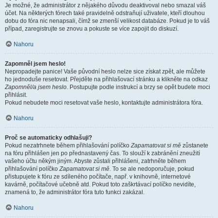
Je možné, že administrátor z nějakého důvodu deaktivoval nebo smazal váš
účet. Na některých fórech také pravidelně odstraňují uživatele, kteří dlouhou
dobu do fóra nic nenapsali, čímž se zmenší velikost databáze. Pokud je to váš
případ, zaregistrujte se znovu a pokuste se více zapojit do diskuzí.
Nahoru
Zapomněl jsem heslo!
Nepropadejte panice! Vaše původní heslo nelze sice získat zpět, ale můžete
ho jednoduše resetovat. Přejděte na přihlašovací stránku a klikněte na odkaz
Zapomněl/a jsem heslo
. Postupujte podle instrukcí a brzy se opět budete moci
přihlásit.
Pokud nebudete moci resetovat vaše heslo, kontaktujte administrátora fóra.
Nahoru
Proč se automaticky odhlašuji?
Pokud nezatrhnete během přihlašování políčko
Zapamatovat si mě
zůstanete
na fóru přihlášen jen po přednastavený čas. To slouží k zabránění zneužití
vašeho účtu někým jiným. Abyste zůstali přihlášeni, zatrhněte během
přihlašování políčko
Zapamatovat si mě
. To se ale nedoporučuje, pokud
přistupujete k fóru ze sdíleného počítače, např. v knihovně, internetové
kavárně, počítačové učebně atd. Pokud toto zaškrtávací políčko nevidíte,
znamená to, že administrátor fóra tuto funkci zakázal.
Nahoru