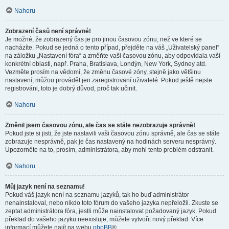
Nahoru
Zobrazení časů není správné!
Je možné, že zobrazený čas je pro jinou časovou zónu, než ve které se
nacházíte. Pokud se jedná o tento případ, přejděte na váš „Uživatelský panel“
na záložku „Nastavení fóra“ a změňte vaši časovou zónu, aby odpovídala vaší
konkrétní oblasti, např. Praha, Bratislava, Londýn, New York, Sydney atd.
Vezměte prosím na vědomí, že změnu časové zóny, stejně jako většinu
nastavení, můžou provádět jen zaregistrovaní uživatelé. Pokud ještě nejste
registrováni, toto je dobrý důvod, proč tak učinit.
Nahoru
Změnil jsem časovou zónu, ale čas se stále nezobrazuje správně!
Pokud jste si jisti, že jste nastavili vaši časovou zónu správně, ale čas se stále
zobrazuje nesprávně, pak je čas nastavený na hodinách serveru nesprávný.
Upozorněte na to, prosím, administrátora, aby mohl tento problém odstranit.
Nahoru
Můj jazyk není na seznamu!
Pokud váš jazyk není na seznamu jazyků, tak ho buď administrátor
nenainstaloval, nebo nikdo toto fórum do vašeho jazyka nepřeložil. Zkuste se
zeptat administrátora fóra, jestli může nainstalovat požadovaný jazyk. Pokud
překlad do vašeho jazyku neexistuje, můžete vytvořit nový překlad. Více
informací můžete najít na webu
phpBB
®.