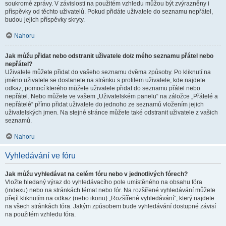
soukromé zprávy. V závislosti na použitém vzhledu můžou být zvýrazněny i
příspěvky od těchto uživatelů. Pokud přidáte uživatele do seznamu nepřátel,
budou jejich příspěvky skryty.
Nahoru
Jak můžu přidat nebo odstranit uživatele do/z mého seznamu přátel nebo
nepřátel?
Uživatele můžete přidat do vašeho seznamu dvěma způsoby. Po kliknutí na
jméno uživatele se dostanete na stránku s profilem uživatele, kde najdete
odkaz, pomocí kterého můžete uživatele přidat do seznamu přátel nebo
nepřátel. Nebo můžete ve vašem „Uživatelském panelu“ na záložce „Přátelé a
nepřátelé“ přímo přidat uživatele do jednoho ze seznamů vložením jejich
uživatelských jmen. Na stejné stránce můžete také odstranit uživatele z vašich
seznamů.
Nahoru
Vyhledávání ve fóru
Jak můžu vyhledávat na celém fóru nebo v jednotlivých fórech?
Vložte hledaný výraz do vyhledávacího pole umístěného na obsahu fóra
(indexu) nebo na stránkách témat nebo fór. Na rozšířené vyhledávání můžete
přejít kliknutím na odkaz (nebo ikonu) „Rozšířené vyhledávání“, který najdete
na všech stránkách fóra. Jakým způsobem bude vyhledávání dostupné závisí
na použitém vzhledu fóra.