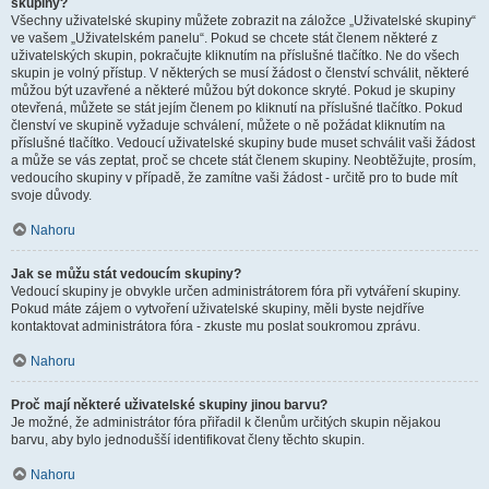
skupiny?
Všechny uživatelské skupiny můžete zobrazit na záložce „Uživatelské skupiny“
ve vašem „Uživatelském panelu“. Pokud se chcete stát členem některé z
uživatelských skupin, pokračujte kliknutím na příslušné tlačítko. Ne do všech
skupin je volný přístup. V některých se musí žádost o členství schválit, některé
můžou být uzavřené a některé můžou být dokonce skryté. Pokud je skupiny
otevřená, můžete se stát jejím členem po kliknutí na příslušné tlačítko. Pokud
členství ve skupině vyžaduje schválení, můžete o ně požádat kliknutím na
příslušné tlačítko. Vedoucí uživatelské skupiny bude muset schválit vaši žádost
a může se vás zeptat, proč se chcete stát členem skupiny. Neobtěžujte, prosím,
vedoucího skupiny v případě, že zamítne vaši žádost - určitě pro to bude mít
svoje důvody.
Nahoru
Jak se můžu stát vedoucím skupiny?
Vedoucí skupiny je obvykle určen administrátorem fóra při vytváření skupiny.
Pokud máte zájem o vytvoření uživatelské skupiny, měli byste nejdříve
kontaktovat administrátora fóra - zkuste mu poslat soukromou zprávu.
Nahoru
Proč mají některé uživatelské skupiny jinou barvu?
Je možné, že administrátor fóra přiřadil k členům určitých skupin nějakou
barvu, aby bylo jednodušší identifikovat členy těchto skupin.
Nahoru