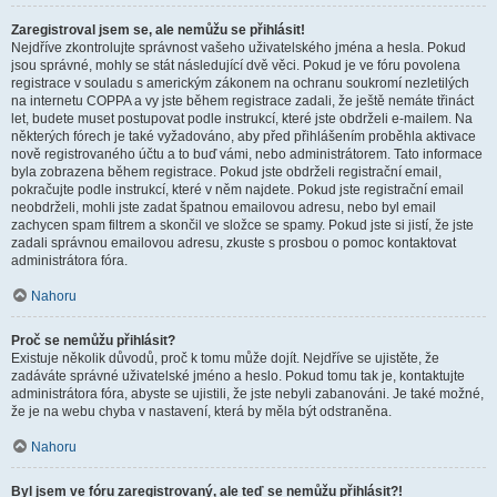
Zaregistroval jsem se, ale nemůžu se přihlásit!
Nejdříve zkontrolujte správnost vašeho uživatelského jména a hesla. Pokud
jsou správné, mohly se stát následující dvě věci. Pokud je ve fóru povolena
registrace v souladu s americkým zákonem na ochranu soukromí nezletilých
na internetu COPPA a vy jste během registrace zadali, že ještě nemáte třináct
let, budete muset postupovat podle instrukcí, které jste obdrželi e-mailem. Na
některých fórech je také vyžadováno, aby před přihlášením proběhla aktivace
nově registrovaného účtu a to buď vámi, nebo administrátorem. Tato informace
byla zobrazena během registrace. Pokud jste obdrželi registrační email,
pokračujte podle instrukcí, které v něm najdete. Pokud jste registrační email
neobdrželi, mohli jste zadat špatnou emailovou adresu, nebo byl email
zachycen spam filtrem a skončil ve složce se spamy. Pokud jste si jistí, že jste
zadali správnou emailovou adresu, zkuste s prosbou o pomoc kontaktovat
administrátora fóra.
Nahoru
Proč se nemůžu přihlásit?
Existuje několik důvodů, proč k tomu může dojít. Nejdříve se ujistěte, že
zadáváte správné uživatelské jméno a heslo. Pokud tomu tak je, kontaktujte
administrátora fóra, abyste se ujistili, že jste nebyli zabanováni. Je také možné,
že je na webu chyba v nastavení, která by měla být odstraněna.
Nahoru
Byl jsem ve fóru zaregistrovaný, ale teď se nemůžu přihlásit?!