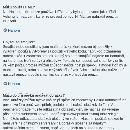
Můžu použít HTML?
Ne. Na tomto fóru nelze používat HTML, aby bylo zpracováno jako HTML.
Většinu formátování, které lze provést pomocí HTML, lze nahradit použitím
BBKódů.
Nahoru
Co jsou to smajlíci?
Smajlíci nebo emotikony jsou malé obrázky, které můžou být použity k
vyjádření pocitů a vytvořeny za použití krátkého kódu, např. kód :) znamená
radost a kód :( znamená smutek. Úplný seznam smajlíků najdete na formuláři,
na kterém se tvoří zprávy a příspěvky. Pokuste se nepoužívat smajlíky v příliš
velkém počtu, protože můžou způsobit nečitelnost příspěvku a moderátoři by je
mohli odstranit, nebo smazat celý váš příspěvek. Administrátor fóra může také
nastavit omezení počtu smajlíků, které lze v příspěvku použít.
Nahoru
Můžu do příspěvků přidávat obrázky?
Ano, obrázky můžou být ve vašich příspěvcích zobrazeny. Pokud administrátor
povolil ve fóru používání příloh, budete moci nahrát obrázek do fóra. V
opačném případě musíte odkázat na obrázek, který se nachází na veřejně
přístupném webovém serveru, např. http://www.priklad.cz/muj-obrazek.gif.
Nemůžete odkázat na obrázek uložený ve vašem vlastním počítači (pokud to
není veřejně přístupný server) ani na obrázky uložené za nějakým
autentizačním mechanizmem, např. v e-mailech na seznamu.cz nebo v