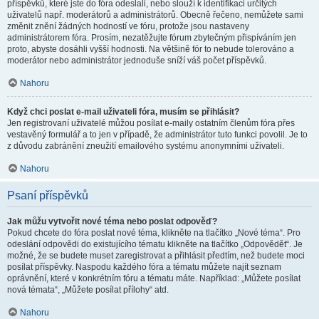
příspěvků, které jste do fóra odeslali, nebo slouží k identifikaci určitých
uživatelů např. moderátorů a administrátorů. Obecně řečeno, nemůžete sami
změnit znění žádných hodností ve fóru, protože jsou nastaveny
administrátorem fóra. Prosím, nezatěžujte fórum zbytečným přispíváním jen
proto, abyste dosáhli vyšší hodnosti. Na většině fór to nebude tolerováno a
moderátor nebo administrátor jednoduše sníží váš počet příspěvků.
Nahoru
Když chci poslat e-mail uživateli fóra, musím se přihlásit?
Jen registrovaní uživatelé můžou posílat e-maily ostatním členům fóra přes
vestavěný formulář a to jen v případě, že administrátor tuto funkci povolil. Je to
z důvodu zabránění zneužití emailového systému anonymními uživateli.
Nahoru
Psaní příspěvků
Jak můžu vytvořit nové téma nebo poslat odpověď?
Pokud chcete do fóra poslat nové téma, klikněte na tlačítko „Nové téma“. Pro
odeslání odpovědi do existujícího tématu klikněte na tlačítko „Odpovědět“. Je
možné, že se budete muset zaregistrovat a přihlásit předtím, než budete moci
posílat příspěvky. Naspodu každého fóra a tématu můžete najít seznam
oprávnění, které v konkrétním fóru a tématu máte. Například: „Můžete posílat
nová témata“, „Můžete posílat přílohy“ atd.
Nahoru