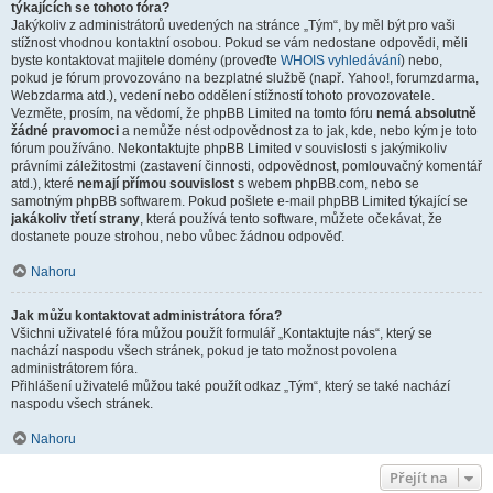
týkajících se tohoto fóra?
Jakýkoliv z administrátorů uvedených na stránce „Tým“, by měl být pro vaši
stížnost vhodnou kontaktní osobou. Pokud se vám nedostane odpovědi, měli
byste kontaktovat majitele domény (proveďte
WHOIS vyhledávání
) nebo,
pokud je fórum provozováno na bezplatné službě (např. Yahoo!, forumzdarma,
Webzdarma atd.), vedení nebo oddělení stížností tohoto provozovatele.
Vezměte, prosím, na vědomí, že phpBB Limited na tomto fóru
nemá absolutně
žádné pravomoci
a nemůže nést odpovědnost za to jak, kde, nebo kým je toto
fórum používáno. Nekontaktujte phpBB Limited v souvislosti s jakýmikoliv
právními záležitostmi (zastavení činnosti, odpovědnost, pomlouvačný komentář
atd.), které
nemají přímou souvislost
s webem phpBB.com, nebo se
samotným phpBB softwarem. Pokud pošlete e-mail phpBB Limited týkající se
jakákoliv třetí strany
, která používá tento software, můžete očekávat, že
dostanete pouze strohou, nebo vůbec žádnou odpověď.
Nahoru
Jak můžu kontaktovat administrátora fóra?
Všichni uživatelé fóra můžou použít formulář „Kontaktujte nás“, který se
nachází naspodu všech stránek, pokud je tato možnost povolena
administrátorem fóra.
Přihlášení uživatelé můžou také použít odkaz „Tým“, který se také nachází
naspodu všech stránek.
Nahoru
Přejít na