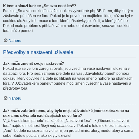
K čemu slouží funkce „Smazat cookies“?
Funkce „Smazat cookies“ smaže cookies vytvořené phpBB fórem, díky kterým
zůstáváte přihlášen ve fóru. Pokud je to povoleno majitelem fóra, můžou být v
cookies uloženy informace o tom, které příspěvky jste četli, a které ještě ne.
Pokud máte problém s přihlašováním nebo odhlašováním, smazání cookies
fóra může pomoci.
Nahoru
Předvolby a nastavení uživatele
Jak můžu změnit svoje nastavení?
Pokud jste se ve fóru zaregistrovali, jsou všechna vaše nastavení uložena v
databázi fóra. Pro jejich změnu přejděte na váš „Uživatelský panel“ pomocí
odkazu, který obvykle najdete po kliknutí na vaše jméno nahoře na stránkách
fóra. V „Uživatelském panelu“ budete moci změnit všechna vaše nastavení a
předvolby fóra.
Nahoru
Jak můžu zabránit tomu, aby bylo moje uživatelské jméno zobrazeno na
seznamu uživatelů nacházejících se ve fóru?
V „Uživatelském panelu“ na záložce „Nastavení fóra“ -> „Obecné nastavení
fóra“ najdete možnost
Skrýt můj online stav
. Pokud u této možnosti nastavíte
„Ano“, budete na seznamu viditelní jen pro administrátory, moderátory a sama
sebe. Budete počítán jako skrytý uživatel.