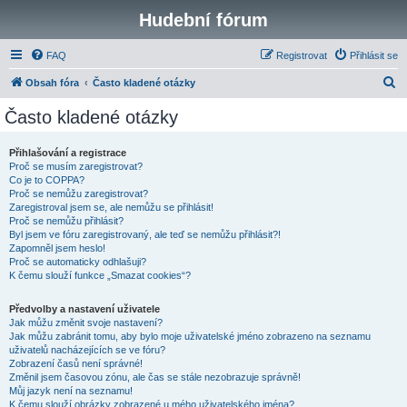
Hudební fórum
FAQ
Registrovat
Přihlásit se
H
Obsah fóra
Často kladené otázky
l
Často kladené otázky
e
d
Přihlašování a registrace
Proč se musím zaregistrovat?
a
Co je to COPPA?
t
Proč se nemůžu zaregistrovat?
Zaregistroval jsem se, ale nemůžu se přihlásit!
Proč se nemůžu přihlásit?
Byl jsem ve fóru zaregistrovaný, ale teď se nemůžu přihlásit?!
Zapomněl jsem heslo!
Proč se automaticky odhlašuji?
K čemu slouží funkce „Smazat cookies“?
Předvolby a nastavení uživatele
Jak můžu změnit svoje nastavení?
Jak můžu zabránit tomu, aby bylo moje uživatelské jméno zobrazeno na seznamu
uživatelů nacházejících se ve fóru?
Zobrazení časů není správné!
Změnil jsem časovou zónu, ale čas se stále nezobrazuje správně!
Můj jazyk není na seznamu!
K čemu slouží obrázky zobrazené u mého uživatelského jména?