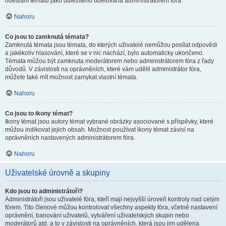
odeslání tématu jako důležitého udělována administrátorem fóra.
Nahoru
Co jsou to zamknutá témata?
Zamknutá témata jsou témata, do kterých uživatelé nemůžou posílat odpovědi
a jakékoliv hlasování, které se v nic nachází, bylo automaticky ukončeno.
Témata můžou být zamknuta moderátorem nebo administrátorem fóra z řady
důvodů. V závislosti na oprávněních, které vám udělil administrátor fóra,
můžete také mít možnost zamykat vlastní témata.
Nahoru
Co jsou to ikony témat?
Ikony témat jsou autory témat vybrané obrázky asociované s příspěvky, které
můžou indikovat jejich obsah. Možnost používat ikony témat závisí na
oprávněních nastavených administrátorem fóra.
Nahoru
Uživatelské úrovně a skupiny
Kdo jsou to administrátoři?
Administrátoři jsou uživatelé fóra, kteří mají nejvyšší úroveň kontroly nad celým
fórem. Tito členové můžou kontrolovat všechny aspekty fóra, včetně nastavení
oprávnění, banování uživatelů, vytváření uživatelských skupin nebo
moderátorů atd. a to v závislosti na oprávněních, která jsou jim udělena