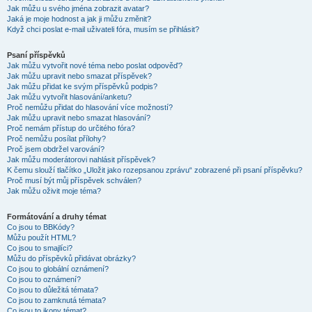
Jak můžu u svého jména zobrazit avatar?
Jaká je moje hodnost a jak ji můžu změnit?
Když chci poslat e-mail uživateli fóra, musím se přihlásit?
Psaní příspěvků
Jak můžu vytvořit nové téma nebo poslat odpověď?
Jak můžu upravit nebo smazat příspěvek?
Jak můžu přidat ke svým příspěvků podpis?
Jak můžu vytvořit hlasování/anketu?
Proč nemůžu přidat do hlasování více možností?
Jak můžu upravit nebo smazat hlasování?
Proč nemám přístup do určitého fóra?
Proč nemůžu posílat přílohy?
Proč jsem obdržel varování?
Jak můžu moderátorovi nahlásit příspěvek?
K čemu slouží tlačítko „Uložit jako rozepsanou zprávu“ zobrazené při psaní příspěvku?
Proč musí být můj příspěvek schválen?
Jak můžu oživit moje téma?
Formátování a druhy témat
Co jsou to BBKódy?
Můžu použít HTML?
Co jsou to smajlíci?
Můžu do příspěvků přidávat obrázky?
Co jsou to globální oznámení?
Co jsou to oznámení?
Co jsou to důležitá témata?
Co jsou to zamknutá témata?
Co jsou to ikony témat?