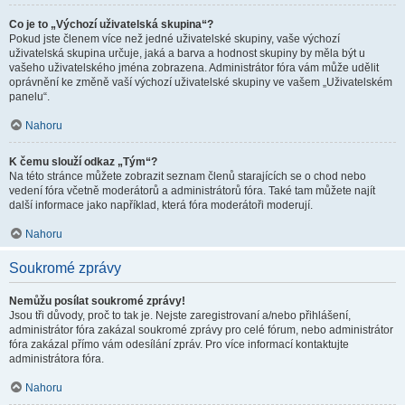
Co je to „Výchozí uživatelská skupina“?
Pokud jste členem více než jedné uživatelské skupiny, vaše výchozí
uživatelská skupina určuje, jaká a barva a hodnost skupiny by měla být u
vašeho uživatelského jména zobrazena. Administrátor fóra vám může udělit
oprávnění ke změně vaší výchozí uživatelské skupiny ve vašem „Uživatelském
panelu“.
Nahoru
K čemu slouží odkaz „Tým“?
Na této stránce můžete zobrazit seznam členů starajících se o chod nebo
vedení fóra včetně moderátorů a administrátorů fóra. Také tam můžete najít
další informace jako například, která fóra moderátoři moderují.
Nahoru
Soukromé zprávy
Nemůžu posílat soukromé zprávy!
Jsou tři důvody, proč to tak je. Nejste zaregistrovaní a/nebo přihlášení,
administrátor fóra zakázal soukromé zprávy pro celé fórum, nebo administrátor
fóra zakázal přímo vám odesílání zpráv. Pro více informací kontaktujte
administrátora fóra.
Nahoru