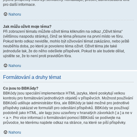
pro další informace.
Nahoru
Jak můžu oživit moje téma?
Při zobrazení tématu můžete oživit téma kliknutím na odkaz „Oživit téma“
(většinou naspodu stránky), čímž se téma přesune na první místo ve fóru.
Pokud tento odkaz nevidíte, mohlo být oživování témat zakázáno, nebo ještě
neuběhla doba, po které je povoleno téma oživit. Oživit téma jde také
jednoduše tak, že do něho odešlete příspěvek. Pokud to ale budete dělat,
ujistěte se, že to není proti pravidlům fóra.
Nahoru
Formátování a druhy témat
Co jsou to BBKódy?
BBKódy jsou speciální implementace HTML jazyka, které poskytují velkou
kontrolu pro formátování jednotlivých objektů v příspěvcích. Možnost používání
BBKódů uděluje administrátor fóra, ale BBKódy je také možné pro jednotlivé
příspěvky zakázat ve formuláři pro odesílání příspěvků. BBKódy se používají
podobně jako HTML, ale tagy jsou uzavřeny v hranatých závorkách [ a ] a ne v
< a >. Pro více informací o formátování pomocí BBKódů se podívejte na
průvodce, ke kterému najdete odkaz na stránce, na které se píší příspěvky.
Nahoru