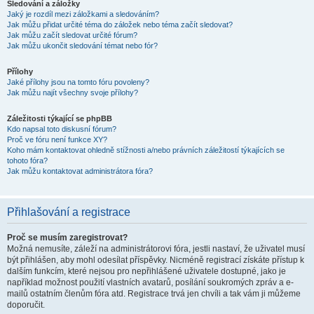
Sledování a záložky
Jaký je rozdíl mezi záložkami a sledováním?
Jak můžu přidat určité téma do záložek nebo téma začít sledovat?
Jak můžu začít sledovat určité fórum?
Jak můžu ukončit sledování témat nebo fór?
Přílohy
Jaké přílohy jsou na tomto fóru povoleny?
Jak můžu najít všechny svoje přílohy?
Záležitosti týkající se phpBB
Kdo napsal toto diskusní fórum?
Proč ve fóru není funkce XY?
Koho mám kontaktovat ohledně stížnosti a/nebo právních záležitostí týkajících se
tohoto fóra?
Jak můžu kontaktovat administrátora fóra?
Přihlašování a registrace
Proč se musím zaregistrovat?
Možná nemusíte, záleží na administrátorovi fóra, jestli nastaví, že uživatel musí
být přihlášen, aby mohl odesílat příspěvky. Nicméně registrací získáte přístup k
dalším funkcím, které nejsou pro nepřihlášené uživatele dostupné, jako je
například možnost použití vlastních avatarů, posílání soukromých zpráv a e-
mailů ostatním členům fóra atd. Registrace trvá jen chvíli a tak vám ji můžeme
doporučit.