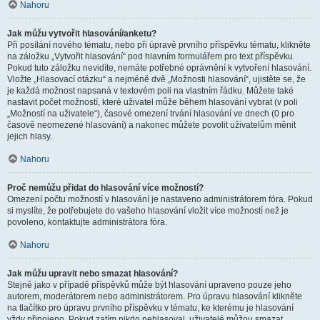
Nahoru
Jak můžu vytvořit hlasování/anketu?
Při posílání nového tématu, nebo při úpravě prvního příspěvku tématu, klikněte
na záložku „Vytvořit hlasování“ pod hlavním formulářem pro text příspěvku.
Pokud tuto záložku nevidíte, nemáte potřebné oprávnění k vytvoření hlasování.
Vložte „Hlasovací otázku“ a nejméně dvě „Možnosti hlasování“, ujistěte se, že
je každá možnost napsaná v textovém poli na vlastním řádku. Můžete také
nastavit počet možností, které uživatel může během hlasování vybrat (v poli
„Možností na uživatele“), časové omezení trvání hlasování ve dnech (0 pro
časově neomezené hlasování) a nakonec můžete povolit uživatelům měnit
jejich hlasy.
Nahoru
Proč nemůžu přidat do hlasování více možností?
Omezení počtu možností v hlasování je nastaveno administrátorem fóra. Pokud
si myslíte, že potřebujete do vašeho hlasování vložit více možností než je
povoleno, kontaktujte administrátora fóra.
Nahoru
Jak můžu upravit nebo smazat hlasování?
Stejně jako v případě příspěvků může být hlasování upraveno pouze jeho
autorem, moderátorem nebo administrátorem. Pro úpravu hlasování klikněte
na tlačítko pro úpravu prvního příspěvku v tématu, ke kterému je hlasování
vždy připojeno. Pokud zatím nikdo nehlasoval, uživatelé můžou smazat