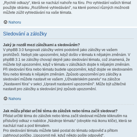
„Rychlé odkazy“, která se nachází nahoře na fóru. Pro vyhledání vašich témat
použijte stránku „Rozšířené vyhledávání“, na které pomocí různých možnosti
můžete zúžit vyhledávání na vaše témata.
Nahoru
Sledování a záložky
Jaký je rozdíl mezi záložkami a sledováním?
V phpBB 3.0 fungovali záložky velmi podobně jako záložky ve vašem
prohlížeči. Nebyli jste upozorněni, když došlo v tématu k nějakým změnám. V
phpBB 3.1 se záložky chovají stejně jako sledování tématu, což znamená, že
můžete být upozorněni, když v tématu v záložkách dojde k nějakým změnám.
Při sledování fóra nebo tématu budete upozorněni, když dojde ve sledovaném
fóru nebo tématu k nějakým změnám. Způsob upozornění pro záložky a
sledování můžete nastavit ve vašem „Uživatelském panelu“ na záložce
„Nastavení fóra“ v sekci „Upravit nastavení upozornění“. Může být užitečné
nastavit pro záložky a sledování jiný způsob upozornění.
Nahoru
Jak můžu přidat určité téma do záložek nebo téma začít sledovat?
Přidat určité téma do záložek nebo téma začít sledovat můžete kliknutím na
příslušný odkaz v nabídce „Nástroje tématu“ (obvykle má ikonu klíče), která se
nachází nad a pod tématem.
Pro sledování tématu můžete také poslat do tématu odpověď a přitom
zatrhnout políčko „Upozornit mě, když někdo pošle odpověď“.