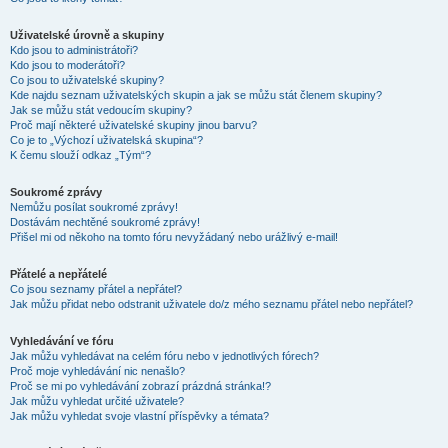
Uživatelské úrovně a skupiny
Kdo jsou to administrátoři?
Kdo jsou to moderátoři?
Co jsou to uživatelské skupiny?
Kde najdu seznam uživatelských skupin a jak se můžu stát členem skupiny?
Jak se můžu stát vedoucím skupiny?
Proč mají některé uživatelské skupiny jinou barvu?
Co je to „Výchozí uživatelská skupina“?
K čemu slouží odkaz „Tým“?
Soukromé zprávy
Nemůžu posílat soukromé zprávy!
Dostávám nechtěné soukromé zprávy!
Přišel mi od někoho na tomto fóru nevyžádaný nebo urážlivý e-mail!
Přátelé a nepřátelé
Co jsou seznamy přátel a nepřátel?
Jak můžu přidat nebo odstranit uživatele do/z mého seznamu přátel nebo nepřátel?
Vyhledávání ve fóru
Jak můžu vyhledávat na celém fóru nebo v jednotlivých fórech?
Proč moje vyhledávání nic nenašlo?
Proč se mi po vyhledávání zobrazí prázdná stránka!?
Jak můžu vyhledat určité uživatele?
Jak můžu vyhledat svoje vlastní příspěvky a témata?