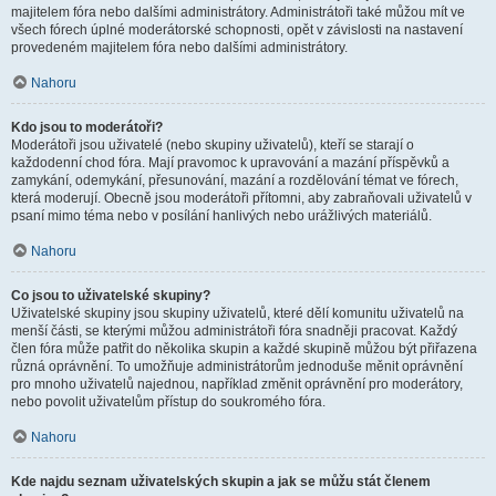
majitelem fóra nebo dalšími administrátory. Administrátoři také můžou mít ve
všech fórech úplné moderátorské schopnosti, opět v závislosti na nastavení
provedeném majitelem fóra nebo dalšími administrátory.
Nahoru
Kdo jsou to moderátoři?
Moderátoři jsou uživatelé (nebo skupiny uživatelů), kteří se starají o
každodenní chod fóra. Mají pravomoc k upravování a mazání příspěvků a
zamykání, odemykání, přesunování, mazání a rozdělování témat ve fórech,
která moderují. Obecně jsou moderátoři přítomni, aby zabraňovali uživatelů v
psaní mimo téma nebo v posílání hanlivých nebo urážlivých materiálů.
Nahoru
Co jsou to uživatelské skupiny?
Uživatelské skupiny jsou skupiny uživatelů, které dělí komunitu uživatelů na
menší části, se kterými můžou administrátoři fóra snadněji pracovat. Každý
člen fóra může patřit do několika skupin a každé skupině můžou být přiřazena
různá oprávnění. To umožňuje administrátorům jednoduše měnit oprávnění
pro mnoho uživatelů najednou, například změnit oprávnění pro moderátory,
nebo povolit uživatelům přístup do soukromého fóra.
Nahoru
Kde najdu seznam uživatelských skupin a jak se můžu stát členem