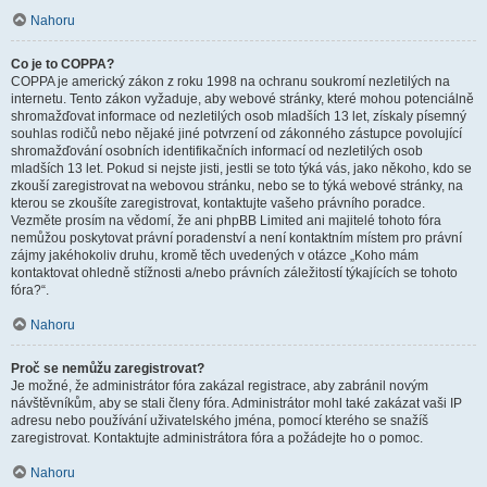
Nahoru
Co je to COPPA?
COPPA je americký zákon z roku 1998 na ochranu soukromí nezletilých na
internetu. Tento zákon vyžaduje, aby webové stránky, které mohou potenciálně
shromažďovat informace od nezletilých osob mladších 13 let, získaly písemný
souhlas rodičů nebo nějaké jiné potvrzení od zákonného zástupce povolující
shromažďování osobních identifikačních informací od nezletilých osob
mladších 13 let. Pokud si nejste jisti, jestli se toto týká vás, jako někoho, kdo se
zkouší zaregistrovat na webovou stránku, nebo se to týká webové stránky, na
kterou se zkoušíte zaregistrovat, kontaktujte vašeho právního poradce.
Vezměte prosím na vědomí, že ani phpBB Limited ani majitelé tohoto fóra
nemůžou poskytovat právní poradenství a není kontaktním místem pro právní
zájmy jakéhokoliv druhu, kromě těch uvedených v otázce „Koho mám
kontaktovat ohledně stížnosti a/nebo právních záležitostí týkajících se tohoto
fóra?“.
Nahoru
Proč se nemůžu zaregistrovat?
Je možné, že administrátor fóra zakázal registrace, aby zabránil novým
návštěvníkům, aby se stali členy fóra. Administrátor mohl také zakázat vaši IP
adresu nebo používání uživatelského jména, pomocí kterého se snažíš
zaregistrovat. Kontaktujte administrátora fóra a požádejte ho o pomoc.
Nahoru