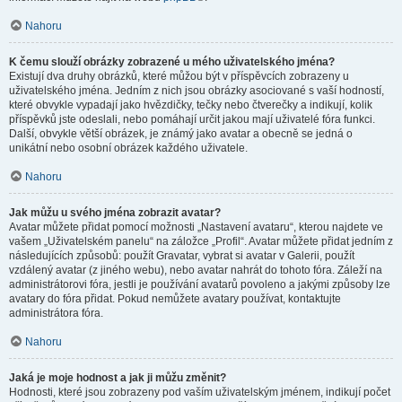
Nahoru
K čemu slouží obrázky zobrazené u mého uživatelského jména?
Existují dva druhy obrázků, které můžou být v příspěvcích zobrazeny u
uživatelského jména. Jedním z nich jsou obrázky asociované s vaší hodností,
které obvykle vypadají jako hvězdičky, tečky nebo čtverečky a indikují, kolik
příspěvků jste odeslali, nebo pomáhají určit jakou mají uživatelé fóra funkci.
Další, obvykle větší obrázek, je známý jako avatar a obecně se jedná o
unikátní nebo osobní obrázek každého uživatele.
Nahoru
Jak můžu u svého jména zobrazit avatar?
Avatar můžete přidat pomocí možnosti „Nastavení avataru“, kterou najdete ve
vašem „Uživatelském panelu“ na záložce „Profil“. Avatar můžete přidat jedním z
následujících způsobů: použít Gravatar, vybrat si avatar v Galerii, použít
vzdálený avatar (z jiného webu), nebo avatar nahrát do tohoto fóra. Záleží na
administrátorovi fóra, jestli je používání avatarů povoleno a jakými způsoby lze
avatary do fóra přidat. Pokud nemůžete avatary používat, kontaktujte
administrátora fóra.
Nahoru
Jaká je moje hodnost a jak ji můžu změnit?
Hodnosti, které jsou zobrazeny pod vaším uživatelským jménem, indikují počet