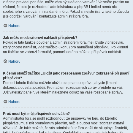
z těchto pravidel porušíte, může vám být uděleno varování. Vezměte prosím na
vědomí, že toto je rozhodnutí administrátora a phpBB Limited nemá nic
společného s varováními na daném fóru. Pokud si nejste jisti, z jakého důvodu
jste obdrželi varování, kontaktujte administrátora fóra.
Nahoru
Jak můžu moderátorovi nahlásit příspěvek?
Pokud je tato funkce povolena administrátorem fóra, měli byste v příspěvku,
který chcete nahlásit, vidět tlačítko (ikonu) pro nahlášení příspěvku. Po kliknutí
na tlačítko se zobrazí formulář, pomocí kterého můžete příspěvek nahlásit.
Nahoru
K čemu slouží tlačítko „Uložit jako rozepsanou zprávu“ zobrazené při psaní
příspěvku?
Pomocí tohoto tlačítka můžete uložit rozepsanou zprávu, abyste ji mohli
dokončit a odeslat později. Pro načtení rozepsaných zpráv přejděte na váš
„Uživatelský panel“, ve kterém naleznete odkaz na vaše rozepsané zprávy.
Nahoru
Proč musí být můj příspěvek schválen?
Administrátor fóra se mohl rozhodnout, že příspěvky ve fóru, do kterého
přispíváte, musí být prohlédnuty předtím, než je budou moci zobrazit ostatní
uživatelé. Je také možné, že vás administrátor fóra vložil do skupiny uživatelů,
jejichž příspěvky musí být schváleny. Kontaktujte, prosím, administrátora fóra