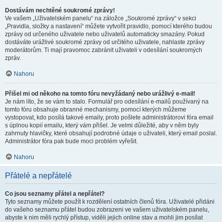
Dostávám nechtěné soukromé zprávy!
Ve vašem „Uživatelském panelu“ na záložce „Soukromé zprávy“ v sekci
„Pravidla, složky a nastavení“ můžete vytvořit pravidlo, pomocí kterého budou
zprávy od určeného uživatele nebo uživatelů automaticky smazány. Pokud
dostáváte urážlivé soukromé zprávy od určitého uživatele, nahlaste zprávy
moderátorům. Ti mají pravomoc zabránit uživateli v odesílání soukromých
zpráv.
Nahoru
Přišel mi od někoho na tomto fóru nevyžádaný nebo urážlivý e-mail!
Je nám líto, že se vám to stalo. Formulář pro odesílání e-mailů používaný na
tomto fóru obsahuje obranné mechanismy, pomocí kterých můžeme
vystopovat, kdo posílá takové emaily, proto pošlete administrátorovi fóra email
s úplnou kopií emailu, který vám přišel. Je velmi důležité, aby v něm byly
zahrnuty hlavičky, které obsahují podrobné údaje o uživateli, který email poslal.
Administrátor fóra pak bude moci problém vyřešit.
Nahoru
Přátelé a nepřátelé
Co jsou seznamy přátel a nepřátel?
Tyto seznamy můžete použít k rozdělení ostatních členů fóra. Uživatelé přidáni
do vašeho seznamu přátel budou zobrazeni ve vašem uživatelském panelu,
abyste k nim měli rychlý přístup, viděli jejich online stav a mohli jim posílat