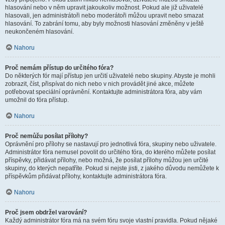
hlasování nebo v něm upravit jakoukoliv možnost. Pokud ale již uživatelé
hlasovali, jen administrátoři nebo moderátoři můžou upravit nebo smazat
hlasování. To zabrání tomu, aby byly možnosti hlasování změněny v ještě
neukončeném hlasování.
Nahoru
Proč nemám přístup do určitého fóra?
Do některých fór mají přístup jen určití uživatelé nebo skupiny. Abyste je mohli
zobrazit, číst, přispívat do nich nebo v nich provádět jiné akce, můžete
potřebovat speciální oprávnění. Kontaktujte administrátora fóra, aby vám
umožnil do fóra přístup.
Nahoru
Proč nemůžu posílat přílohy?
Oprávnění pro přílohy se nastavují pro jednotlivá fóra, skupiny nebo uživatele.
Administrátor fóra nemusel povolit do určitého fóra, do kterého můžete posílat
příspěvky, přidávat přílohy, nebo možná, že posílat přílohy můžou jen určité
skupiny, do kterých nepatříte. Pokud si nejste jisti, z jakého důvodu nemůžete k
příspěvkům přidávat přílohy, kontaktujte administrátora fóra.
Nahoru
Proč jsem obdržel varování?
Každý administrátor fóra má na svém fóru svoje vlastní pravidla. Pokud nějaké