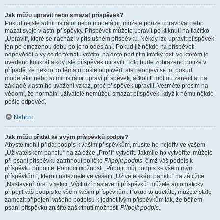
Jak můžu upravit nebo smazat příspěvek?
Pokud nejste administrátor nebo moderátor, můžete pouze upravovat nebo
mazat svoje vlastní příspěvky. Příspěvek můžete upravit po kliknutí na tlačítko
„Upravit“, které se nachází v příslušném příspěvku. Někdy lze upravit příspěvek
jen po omezenou dobu po jeho odeslání. Pokud již někdo na příspěvek
odpověděl a vy se do tématu vrátíte, najdete pod ním krátký text, ve kterém je
uvedeno kolikrát a kdy jste příspěvek upravili. Toto bude zobrazeno pouze v
případě, že někdo do tématu pošle odpověď, ale neobjeví se to, pokud
moderátor nebo administrátor upraví příspěvek, ačkoli ti mohou zanechat na
základě vlastního uvážení vzkaz, proč příspěvek upravili. Vezměte prosím na
vědomí, že normální uživatelé nemůžou smazat příspěvek, když k němu někdo
pošle odpověď.
Nahoru
Jak můžu přidat ke svým příspěvků podpis?
Abyste mohli přidat podpis k vašim příspěvkům, musíte ho nejdřív ve vašem
„Uživatelském panelu“ na záložce „Profil“ vytvořit. Jakmile ho vytvoříte, můžete
při psaní příspěvku zatrhnout políčko
Připojit podpis
, čímž váš podpis k
příspěvku připojíte. Pomocí možnosti „Připojit můj podpis ke všem mým
příspěvkům“, kterou naleznete ve vašem „Uživatelském panelu“ na záložce
„Nastavení fóra“ v sekci „Výchozí nastavení příspěvků“ můžete automaticky
připojit váš podpis ke všem vašim příspěvkům. Pokud to uděláte, můžete stále
zamezit připojení vašeho podpisu k jednotlivým příspěvkům tak, že během
psaní příspěvku zrušíte zaškrtnutí možnosti
Připojit podpis
.