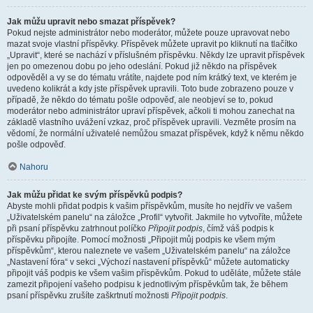
Jak můžu upravit nebo smazat příspěvek?
Pokud nejste administrátor nebo moderátor, můžete pouze upravovat nebo
mazat svoje vlastní příspěvky. Příspěvek můžete upravit po kliknutí na tlačítko
„Upravit“, které se nachází v příslušném příspěvku. Někdy lze upravit příspěvek
jen po omezenou dobu po jeho odeslání. Pokud již někdo na příspěvek
odpověděl a vy se do tématu vrátíte, najdete pod ním krátký text, ve kterém je
uvedeno kolikrát a kdy jste příspěvek upravili. Toto bude zobrazeno pouze v
případě, že někdo do tématu pošle odpověď, ale neobjeví se to, pokud
moderátor nebo administrátor upraví příspěvek, ačkoli ti mohou zanechat na
základě vlastního uvážení vzkaz, proč příspěvek upravili. Vezměte prosím na
vědomí, že normální uživatelé nemůžou smazat příspěvek, když k němu někdo
pošle odpověď.
Nahoru
Jak můžu přidat ke svým příspěvků podpis?
Abyste mohli přidat podpis k vašim příspěvkům, musíte ho nejdřív ve vašem
„Uživatelském panelu“ na záložce „Profil“ vytvořit. Jakmile ho vytvoříte, můžete
při psaní příspěvku zatrhnout políčko
Připojit podpis
, čímž váš podpis k
příspěvku připojíte. Pomocí možnosti „Připojit můj podpis ke všem mým
příspěvkům“, kterou naleznete ve vašem „Uživatelském panelu“ na záložce
„Nastavení fóra“ v sekci „Výchozí nastavení příspěvků“ můžete automaticky
připojit váš podpis ke všem vašim příspěvkům. Pokud to uděláte, můžete stále
zamezit připojení vašeho podpisu k jednotlivým příspěvkům tak, že během
psaní příspěvku zrušíte zaškrtnutí možnosti
Připojit podpis
.