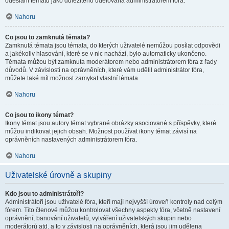
odeslání tématu jako důležitého udělována administrátorem fóra.
Nahoru
Co jsou to zamknutá témata?
Zamknutá témata jsou témata, do kterých uživatelé nemůžou posílat odpovědi
a jakékoliv hlasování, které se v nic nachází, bylo automaticky ukončeno.
Témata můžou být zamknuta moderátorem nebo administrátorem fóra z řady
důvodů. V závislosti na oprávněních, které vám udělil administrátor fóra,
můžete také mít možnost zamykat vlastní témata.
Nahoru
Co jsou to ikony témat?
Ikony témat jsou autory témat vybrané obrázky asociované s příspěvky, které
můžou indikovat jejich obsah. Možnost používat ikony témat závisí na
oprávněních nastavených administrátorem fóra.
Nahoru
Uživatelské úrovně a skupiny
Kdo jsou to administrátoři?
Administrátoři jsou uživatelé fóra, kteří mají nejvyšší úroveň kontroly nad celým
fórem. Tito členové můžou kontrolovat všechny aspekty fóra, včetně nastavení
oprávnění, banování uživatelů, vytváření uživatelských skupin nebo
moderátorů atd. a to v závislosti na oprávněních, která jsou jim udělena