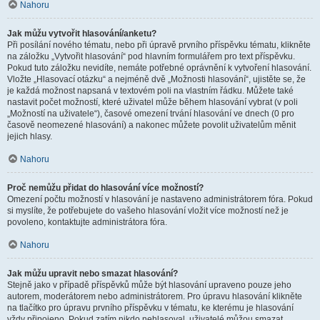
Nahoru
Jak můžu vytvořit hlasování/anketu?
Při posílání nového tématu, nebo při úpravě prvního příspěvku tématu, klikněte
na záložku „Vytvořit hlasování“ pod hlavním formulářem pro text příspěvku.
Pokud tuto záložku nevidíte, nemáte potřebné oprávnění k vytvoření hlasování.
Vložte „Hlasovací otázku“ a nejméně dvě „Možnosti hlasování“, ujistěte se, že
je každá možnost napsaná v textovém poli na vlastním řádku. Můžete také
nastavit počet možností, které uživatel může během hlasování vybrat (v poli
„Možností na uživatele“), časové omezení trvání hlasování ve dnech (0 pro
časově neomezené hlasování) a nakonec můžete povolit uživatelům měnit
jejich hlasy.
Nahoru
Proč nemůžu přidat do hlasování více možností?
Omezení počtu možností v hlasování je nastaveno administrátorem fóra. Pokud
si myslíte, že potřebujete do vašeho hlasování vložit více možností než je
povoleno, kontaktujte administrátora fóra.
Nahoru
Jak můžu upravit nebo smazat hlasování?
Stejně jako v případě příspěvků může být hlasování upraveno pouze jeho
autorem, moderátorem nebo administrátorem. Pro úpravu hlasování klikněte
na tlačítko pro úpravu prvního příspěvku v tématu, ke kterému je hlasování
vždy připojeno. Pokud zatím nikdo nehlasoval, uživatelé můžou smazat