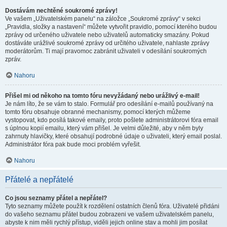
Dostávám nechtěné soukromé zprávy!
Ve vašem „Uživatelském panelu“ na záložce „Soukromé zprávy“ v sekci
„Pravidla, složky a nastavení“ můžete vytvořit pravidlo, pomocí kterého budou
zprávy od určeného uživatele nebo uživatelů automaticky smazány. Pokud
dostáváte urážlivé soukromé zprávy od určitého uživatele, nahlaste zprávy
moderátorům. Ti mají pravomoc zabránit uživateli v odesílání soukromých
zpráv.
Nahoru
Přišel mi od někoho na tomto fóru nevyžádaný nebo urážlivý e-mail!
Je nám líto, že se vám to stalo. Formulář pro odesílání e-mailů používaný na
tomto fóru obsahuje obranné mechanismy, pomocí kterých můžeme
vystopovat, kdo posílá takové emaily, proto pošlete administrátorovi fóra email
s úplnou kopií emailu, který vám přišel. Je velmi důležité, aby v něm byly
zahrnuty hlavičky, které obsahují podrobné údaje o uživateli, který email poslal.
Administrátor fóra pak bude moci problém vyřešit.
Nahoru
Přátelé a nepřátelé
Co jsou seznamy přátel a nepřátel?
Tyto seznamy můžete použít k rozdělení ostatních členů fóra. Uživatelé přidáni
do vašeho seznamu přátel budou zobrazeni ve vašem uživatelském panelu,
abyste k nim měli rychlý přístup, viděli jejich online stav a mohli jim posílat