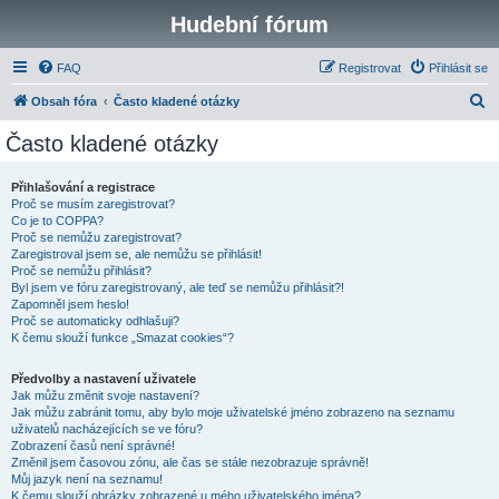
Hudební fórum
FAQ
Registrovat
Přihlásit se
H
Obsah fóra
Často kladené otázky
l
Často kladené otázky
e
d
Přihlašování a registrace
Proč se musím zaregistrovat?
a
Co je to COPPA?
t
Proč se nemůžu zaregistrovat?
Zaregistroval jsem se, ale nemůžu se přihlásit!
Proč se nemůžu přihlásit?
Byl jsem ve fóru zaregistrovaný, ale teď se nemůžu přihlásit?!
Zapomněl jsem heslo!
Proč se automaticky odhlašuji?
K čemu slouží funkce „Smazat cookies“?
Předvolby a nastavení uživatele
Jak můžu změnit svoje nastavení?
Jak můžu zabránit tomu, aby bylo moje uživatelské jméno zobrazeno na seznamu
uživatelů nacházejících se ve fóru?
Zobrazení časů není správné!
Změnil jsem časovou zónu, ale čas se stále nezobrazuje správně!
Můj jazyk není na seznamu!
K čemu slouží obrázky zobrazené u mého uživatelského jména?