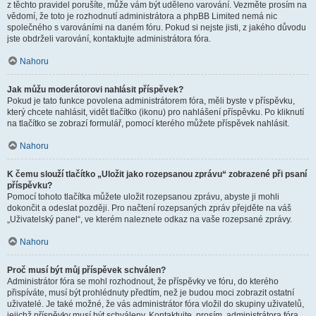
z těchto pravidel porušíte, může vám být uděleno varování. Vezměte prosím na
vědomí, že toto je rozhodnutí administrátora a phpBB Limited nemá nic
společného s varováními na daném fóru. Pokud si nejste jisti, z jakého důvodu
jste obdrželi varování, kontaktujte administrátora fóra.
Nahoru
Jak můžu moderátorovi nahlásit příspěvek?
Pokud je tato funkce povolena administrátorem fóra, měli byste v příspěvku,
který chcete nahlásit, vidět tlačítko (ikonu) pro nahlášení příspěvku. Po kliknutí
na tlačítko se zobrazí formulář, pomocí kterého můžete příspěvek nahlásit.
Nahoru
K čemu slouží tlačítko „Uložit jako rozepsanou zprávu“ zobrazené při psaní
příspěvku?
Pomocí tohoto tlačítka můžete uložit rozepsanou zprávu, abyste ji mohli
dokončit a odeslat později. Pro načtení rozepsaných zpráv přejděte na váš
„Uživatelský panel“, ve kterém naleznete odkaz na vaše rozepsané zprávy.
Nahoru
Proč musí být můj příspěvek schválen?
Administrátor fóra se mohl rozhodnout, že příspěvky ve fóru, do kterého
přispíváte, musí být prohlédnuty předtím, než je budou moci zobrazit ostatní
uživatelé. Je také možné, že vás administrátor fóra vložil do skupiny uživatelů,
jejichž příspěvky musí být schváleny. Kontaktujte, prosím, administrátora fóra