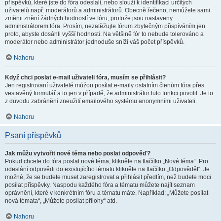
příspěvků, které jste do fóra odeslali, nebo slouží k identifikaci určitých
uživatelů např. moderátorů a administrátorů. Obecně řečeno, nemůžete sami
změnit znění žádných hodností ve fóru, protože jsou nastaveny
administrátorem fóra. Prosím, nezatěžujte fórum zbytečným přispíváním jen
proto, abyste dosáhli vyšší hodnosti. Na většině fór to nebude tolerováno a
moderátor nebo administrátor jednoduše sníží váš počet příspěvků.
Nahoru
Když chci poslat e-mail uživateli fóra, musím se přihlásit?
Jen registrovaní uživatelé můžou posílat e-maily ostatním členům fóra přes
vestavěný formulář a to jen v případě, že administrátor tuto funkci povolil. Je to
z důvodu zabránění zneužití emailového systému anonymními uživateli.
Nahoru
Psaní příspěvků
Jak můžu vytvořit nové téma nebo poslat odpověď?
Pokud chcete do fóra poslat nové téma, klikněte na tlačítko „Nové téma“. Pro
odeslání odpovědi do existujícího tématu klikněte na tlačítko „Odpovědět“. Je
možné, že se budete muset zaregistrovat a přihlásit předtím, než budete moci
posílat příspěvky. Naspodu každého fóra a tématu můžete najít seznam
oprávnění, které v konkrétním fóru a tématu máte. Například: „Můžete posílat
nová témata“, „Můžete posílat přílohy“ atd.
Nahoru