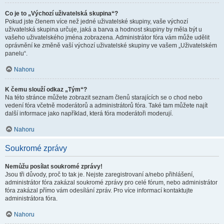
Co je to „Výchozí uživatelská skupina“?
Pokud jste členem více než jedné uživatelské skupiny, vaše výchozí
uživatelská skupina určuje, jaká a barva a hodnost skupiny by měla být u
vašeho uživatelského jména zobrazena. Administrátor fóra vám může udělit
oprávnění ke změně vaší výchozí uživatelské skupiny ve vašem „Uživatelském
panelu“.
Nahoru
K čemu slouží odkaz „Tým“?
Na této stránce můžete zobrazit seznam členů starajících se o chod nebo
vedení fóra včetně moderátorů a administrátorů fóra. Také tam můžete najít
další informace jako například, která fóra moderátoři moderují.
Nahoru
Soukromé zprávy
Nemůžu posílat soukromé zprávy!
Jsou tři důvody, proč to tak je. Nejste zaregistrovaní a/nebo přihlášení,
administrátor fóra zakázal soukromé zprávy pro celé fórum, nebo administrátor
fóra zakázal přímo vám odesílání zpráv. Pro více informací kontaktujte
administrátora fóra.
Nahoru