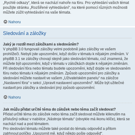
„Rychlé odkazy“, která se nachází nahoře na fóru. Pro vyhledání vašich témat
použijte stránku „Rozšířené vyhledávání“, na které pomocí různých možnosti
můžete zúžit vyhledávání na vaše témata.
Nahoru
Sledování a záložky
Jaký je rozdíl mezi záložkami a sledováním?
V phpBB 3.0 fungovali záložky velmi podobně jako záložky ve vašem
prohlížeči. Nebyli jste upozorněni, když došlo v tématu k nějakým změnám. V
phpBB 3.1 se záložky chovají stejně jako sledování tématu, což znamená, že
můžete být upozorněni, když v tématu v záložkách dojde k nějakým změnám.
Při sledování fóra nebo tématu budete upozorněni, když dojde ve sledovaném
fóru nebo tématu k nějakým změnám. Způsob upozornění pro záložky a
sledování můžete nastavit ve vašem „Uživatelském panelu“ na záložce
„Nastavení fóra“ v sekci „Upravit nastavení upozornění“. Může být užitečné
nastavit pro záložky a sledování jiný způsob upozornění.
Nahoru
Jak můžu přidat určité téma do záložek nebo téma začít sledovat?
Přidat určité téma do záložek nebo téma začít sledovat můžete kliknutím na
příslušný odkaz v nabídce „Nástroje tématu“ (obvykle má ikonu klíče), která se
nachází nad a pod tématem.
Pro sledování tématu můžete také poslat do tématu odpověď a přitom
zatrhnout políčko „Upozornit mě, když někdo pošle odpověď“.