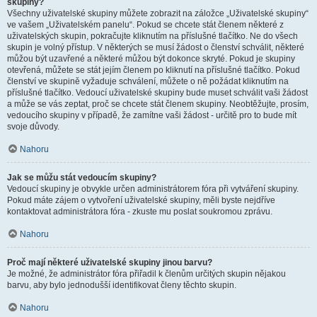
skupiny?
Všechny uživatelské skupiny můžete zobrazit na záložce „Uživatelské skupiny“
ve vašem „Uživatelském panelu“. Pokud se chcete stát členem některé z
uživatelských skupin, pokračujte kliknutím na příslušné tlačítko. Ne do všech
skupin je volný přístup. V některých se musí žádost o členství schválit, některé
můžou být uzavřené a některé můžou být dokonce skryté. Pokud je skupiny
otevřená, můžete se stát jejím členem po kliknutí na příslušné tlačítko. Pokud
členství ve skupině vyžaduje schválení, můžete o ně požádat kliknutím na
příslušné tlačítko. Vedoucí uživatelské skupiny bude muset schválit vaši žádost
a může se vás zeptat, proč se chcete stát členem skupiny. Neobtěžujte, prosím,
vedoucího skupiny v případě, že zamítne vaši žádost - určitě pro to bude mít
svoje důvody.
Nahoru
Jak se můžu stát vedoucím skupiny?
Vedoucí skupiny je obvykle určen administrátorem fóra při vytváření skupiny.
Pokud máte zájem o vytvoření uživatelské skupiny, měli byste nejdříve
kontaktovat administrátora fóra - zkuste mu poslat soukromou zprávu.
Nahoru
Proč mají některé uživatelské skupiny jinou barvu?
Je možné, že administrátor fóra přiřadil k členům určitých skupin nějakou
barvu, aby bylo jednodušší identifikovat členy těchto skupin.
Nahoru