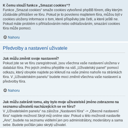
K čemu slouží funkce „Smazat cookies“?
Funkce „Smazat cookies“ smaže cookies vytvořené phpBB fórem, díky kterým
zůstáváte přihlášen ve fóru. Pokud je to povoleno majitelem fóra, můžou být v
cookies uloženy informace o tom, které příspěvky jste četli, a které ještě ne.
Pokud máte problém s přihlašováním nebo odhlašováním, smazání cookies
fóra může pomoci.
Nahoru
Předvolby a nastavení uživatele
Jak můžu změnit svoje nastavení?
Pokud jste se ve fóru zaregistrovali, jsou všechna vaše nastavení uložena v
databázi fóra. Pro jejich změnu přejděte na váš „Uživatelský panel“ pomocí
odkazu, který obvykle najdete po kliknutí na vaše jméno nahoře na stránkách
fóra. V „Uživatelském panelu“ budete moci změnit všechna vaše nastavení a
předvolby fóra.
Nahoru
Jak můžu zabránit tomu, aby bylo moje uživatelské jméno zobrazeno na
seznamu uživatelů nacházejících se ve fóru?
V „Uživatelském panelu“ na záložce „Nastavení fóra“ -> „Obecné nastavení
fóra“ najdete možnost
Skrýt můj online stav
. Pokud u této možnosti nastavíte
„Ano“, budete na seznamu viditelní jen pro administrátory, moderátory a sama
sebe. Budete počítán jako skrytý uživatel.