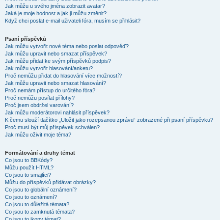
Jak můžu u svého jména zobrazit avatar?
Jaká je moje hodnost a jak ji můžu změnit?
Když chci poslat e-mail uživateli fóra, musím se přihlásit?
Psaní příspěvků
Jak můžu vytvořit nové téma nebo poslat odpověď?
Jak můžu upravit nebo smazat příspěvek?
Jak můžu přidat ke svým příspěvků podpis?
Jak můžu vytvořit hlasování/anketu?
Proč nemůžu přidat do hlasování více možností?
Jak můžu upravit nebo smazat hlasování?
Proč nemám přístup do určitého fóra?
Proč nemůžu posílat přílohy?
Proč jsem obdržel varování?
Jak můžu moderátorovi nahlásit příspěvek?
K čemu slouží tlačítko „Uložit jako rozepsanou zprávu“ zobrazené při psaní příspěvku?
Proč musí být můj příspěvek schválen?
Jak můžu oživit moje téma?
Formátování a druhy témat
Co jsou to BBKódy?
Můžu použít HTML?
Co jsou to smajlíci?
Můžu do příspěvků přidávat obrázky?
Co jsou to globální oznámení?
Co jsou to oznámení?
Co jsou to důležitá témata?
Co jsou to zamknutá témata?
Co jsou to ikony témat?