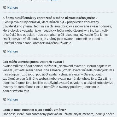
Nahoru
K čemu slouží obrázky zobrazené u mého uživatelského jména?
Existují dva druhy obrázků, které můžou být v příspěvcích zobrazeny u
uživatelského jména. Jedním z nich jsou obrázky asociované s vaší hodností,
které obvykle vypadají jako hvězdičky, tečky nebo čtverečky a indikují, kolik
příspěvků jste odeslali, nebo pomáhají určit jakou mají uživatelé fóra funkci.
Další, obvykle větší obrázek, je známý jako avatar a obecně se jedná o
unikátní nebo osobní obrázek každého uživatele.
Nahoru
Jak můžu u svého jména zobrazit avatar?
Avatar můžete přidat pomocí možnosti „Nastavení avataru“, kterou najdete ve
vašem „Uživatelském panelu“ na záložce „Profil“. Avatar můžete přidat jedním z
následujících způsobů: použít Gravatar, vybrat si avatar v Galerii, použít
vzdálený avatar (z jiného webu), nebo avatar nahrát do tohoto fóra. Záleží na
administrátorovi fóra, jestli je používání avatarů povoleno a jakými způsoby lze
avatary do fóra přidat. Pokud nemůžete avatary používat, kontaktujte
administrátora fóra.
Nahoru
Jaká je moje hodnost a jak ji můžu změnit?
Hodnosti, které jsou zobrazeny pod vaším uživatelským jménem, indikují počet