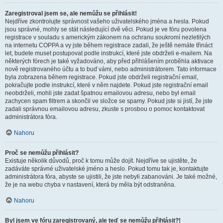
Zaregistroval jsem se, ale nemůžu se přihlásit!
Nejdříve zkontrolujte správnost vašeho uživatelského jména a hesla. Pokud
jsou správné, mohly se stát následující dvě věci. Pokud je ve fóru povolena
registrace v souladu s americkým zákonem na ochranu soukromí nezletilých
na internetu COPPA a vy jste během registrace zadali, že ještě nemáte třináct
let, budete muset postupovat podle instrukcí, které jste obdrželi e-mailem. Na
některých fórech je také vyžadováno, aby před přihlášením proběhla aktivace
nově registrovaného účtu a to buď vámi, nebo administrátorem. Tato informace
byla zobrazena během registrace. Pokud jste obdrželi registrační email,
pokračujte podle instrukcí, které v něm najdete. Pokud jste registrační email
neobdrželi, mohli jste zadat špatnou emailovou adresu, nebo byl email
zachycen spam filtrem a skončil ve složce se spamy. Pokud jste si jistí, že jste
zadali správnou emailovou adresu, zkuste s prosbou o pomoc kontaktovat
administrátora fóra.
Nahoru
Proč se nemůžu přihlásit?
Existuje několik důvodů, proč k tomu může dojít. Nejdříve se ujistěte, že
zadáváte správné uživatelské jméno a heslo. Pokud tomu tak je, kontaktujte
administrátora fóra, abyste se ujistili, že jste nebyli zabanováni. Je také možné,
že je na webu chyba v nastavení, která by měla být odstraněna.
Nahoru
Byl jsem ve fóru zaregistrovaný, ale teď se nemůžu přihlásit?!