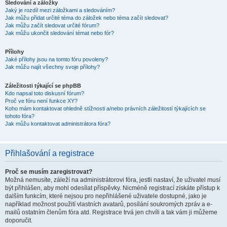
Sledování a záložky
Jaký je rozdíl mezi záložkami a sledováním?
Jak můžu přidat určité téma do záložek nebo téma začít sledovat?
Jak můžu začít sledovat určité fórum?
Jak můžu ukončit sledování témat nebo fór?
Přílohy
Jaké přílohy jsou na tomto fóru povoleny?
Jak můžu najít všechny svoje přílohy?
Záležitosti týkající se phpBB
Kdo napsal toto diskusní fórum?
Proč ve fóru není funkce XY?
Koho mám kontaktovat ohledně stížnosti a/nebo právních záležitostí týkajících se
tohoto fóra?
Jak můžu kontaktovat administrátora fóra?
Přihlašování a registrace
Proč se musím zaregistrovat?
Možná nemusíte, záleží na administrátorovi fóra, jestli nastaví, že uživatel musí
být přihlášen, aby mohl odesílat příspěvky. Nicméně registrací získáte přístup k
dalším funkcím, které nejsou pro nepřihlášené uživatele dostupné, jako je
například možnost použití vlastních avatarů, posílání soukromých zpráv a e-
mailů ostatním členům fóra atd. Registrace trvá jen chvíli a tak vám ji můžeme
doporučit.