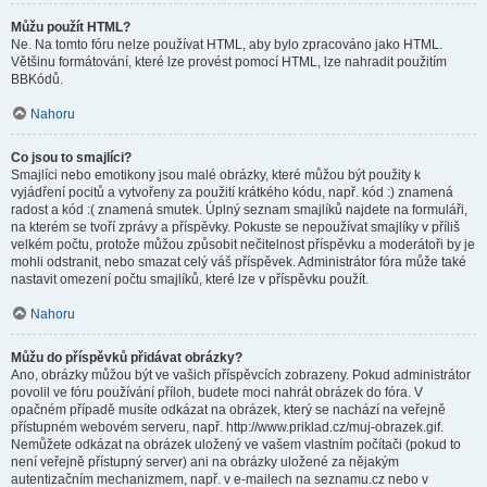
Můžu použít HTML?
Ne. Na tomto fóru nelze používat HTML, aby bylo zpracováno jako HTML.
Většinu formátování, které lze provést pomocí HTML, lze nahradit použitím
BBKódů.
Nahoru
Co jsou to smajlíci?
Smajlíci nebo emotikony jsou malé obrázky, které můžou být použity k
vyjádření pocitů a vytvořeny za použití krátkého kódu, např. kód :) znamená
radost a kód :( znamená smutek. Úplný seznam smajlíků najdete na formuláři,
na kterém se tvoří zprávy a příspěvky. Pokuste se nepoužívat smajlíky v příliš
velkém počtu, protože můžou způsobit nečitelnost příspěvku a moderátoři by je
mohli odstranit, nebo smazat celý váš příspěvek. Administrátor fóra může také
nastavit omezení počtu smajlíků, které lze v příspěvku použít.
Nahoru
Můžu do příspěvků přidávat obrázky?
Ano, obrázky můžou být ve vašich příspěvcích zobrazeny. Pokud administrátor
povolil ve fóru používání příloh, budete moci nahrát obrázek do fóra. V
opačném případě musíte odkázat na obrázek, který se nachází na veřejně
přístupném webovém serveru, např. http://www.priklad.cz/muj-obrazek.gif.
Nemůžete odkázat na obrázek uložený ve vašem vlastním počítači (pokud to
není veřejně přístupný server) ani na obrázky uložené za nějakým
autentizačním mechanizmem, např. v e-mailech na seznamu.cz nebo v