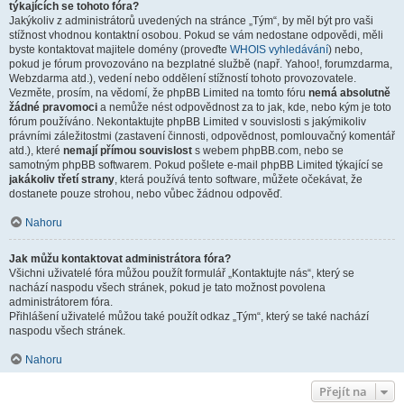
týkajících se tohoto fóra?
Jakýkoliv z administrátorů uvedených na stránce „Tým“, by měl být pro vaši
stížnost vhodnou kontaktní osobou. Pokud se vám nedostane odpovědi, měli
byste kontaktovat majitele domény (proveďte
WHOIS vyhledávání
) nebo,
pokud je fórum provozováno na bezplatné službě (např. Yahoo!, forumzdarma,
Webzdarma atd.), vedení nebo oddělení stížností tohoto provozovatele.
Vezměte, prosím, na vědomí, že phpBB Limited na tomto fóru
nemá absolutně
žádné pravomoci
a nemůže nést odpovědnost za to jak, kde, nebo kým je toto
fórum používáno. Nekontaktujte phpBB Limited v souvislosti s jakýmikoliv
právními záležitostmi (zastavení činnosti, odpovědnost, pomlouvačný komentář
atd.), které
nemají přímou souvislost
s webem phpBB.com, nebo se
samotným phpBB softwarem. Pokud pošlete e-mail phpBB Limited týkající se
jakákoliv třetí strany
, která používá tento software, můžete očekávat, že
dostanete pouze strohou, nebo vůbec žádnou odpověď.
Nahoru
Jak můžu kontaktovat administrátora fóra?
Všichni uživatelé fóra můžou použít formulář „Kontaktujte nás“, který se
nachází naspodu všech stránek, pokud je tato možnost povolena
administrátorem fóra.
Přihlášení uživatelé můžou také použít odkaz „Tým“, který se také nachází
naspodu všech stránek.
Nahoru
Přejít na