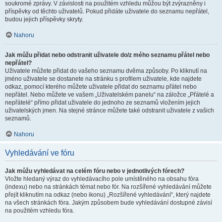
soukromé zprávy. V závislosti na použitém vzhledu můžou být zvýrazněny i
příspěvky od těchto uživatelů. Pokud přidáte uživatele do seznamu nepřátel,
budou jejich příspěvky skryty.
Nahoru
Jak můžu přidat nebo odstranit uživatele do/z mého seznamu přátel nebo
nepřátel?
Uživatele můžete přidat do vašeho seznamu dvěma způsoby. Po kliknutí na
jméno uživatele se dostanete na stránku s profilem uživatele, kde najdete
odkaz, pomocí kterého můžete uživatele přidat do seznamu přátel nebo
nepřátel. Nebo můžete ve vašem „Uživatelském panelu“ na záložce „Přátelé a
nepřátelé“ přímo přidat uživatele do jednoho ze seznamů vložením jejich
uživatelských jmen. Na stejné stránce můžete také odstranit uživatele z vašich
seznamů.
Nahoru
Vyhledávání ve fóru
Jak můžu vyhledávat na celém fóru nebo v jednotlivých fórech?
Vložte hledaný výraz do vyhledávacího pole umístěného na obsahu fóra
(indexu) nebo na stránkách témat nebo fór. Na rozšířené vyhledávání můžete
přejít kliknutím na odkaz (nebo ikonu) „Rozšířené vyhledávání“, který najdete
na všech stránkách fóra. Jakým způsobem bude vyhledávání dostupné závisí
na použitém vzhledu fóra.