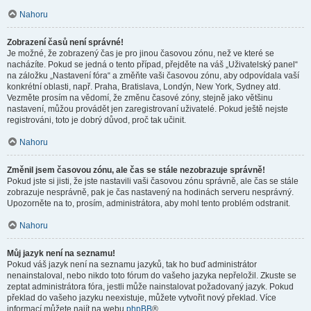
Nahoru
Zobrazení časů není správné!
Je možné, že zobrazený čas je pro jinou časovou zónu, než ve které se
nacházíte. Pokud se jedná o tento případ, přejděte na váš „Uživatelský panel“
na záložku „Nastavení fóra“ a změňte vaši časovou zónu, aby odpovídala vaší
konkrétní oblasti, např. Praha, Bratislava, Londýn, New York, Sydney atd.
Vezměte prosím na vědomí, že změnu časové zóny, stejně jako většinu
nastavení, můžou provádět jen zaregistrovaní uživatelé. Pokud ještě nejste
registrováni, toto je dobrý důvod, proč tak učinit.
Nahoru
Změnil jsem časovou zónu, ale čas se stále nezobrazuje správně!
Pokud jste si jisti, že jste nastavili vaši časovou zónu správně, ale čas se stále
zobrazuje nesprávně, pak je čas nastavený na hodinách serveru nesprávný.
Upozorněte na to, prosím, administrátora, aby mohl tento problém odstranit.
Nahoru
Můj jazyk není na seznamu!
Pokud váš jazyk není na seznamu jazyků, tak ho buď administrátor
nenainstaloval, nebo nikdo toto fórum do vašeho jazyka nepřeložil. Zkuste se
zeptat administrátora fóra, jestli může nainstalovat požadovaný jazyk. Pokud
překlad do vašeho jazyku neexistuje, můžete vytvořit nový překlad. Více
informací můžete najít na webu
phpBB
®.