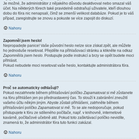
Je možné, že administrátor z nějakého důvodu deaktivoval nebo smazal váš
účet. Na některých fórech také pravidelně odstraňují uživatele, kteří dlouhou
dobu do fóra nic nenapsali, čímž se zmenší velikost databáze. Pokud je to váš
případ, zaregistrujte se znovu a pokuste se více zapojit do diskuzí.
Nahoru
Zapomněl jsem heslo!
Nepropadejte panice! Vaše původní heslo nelze sice získat zpět, ale můžete
ho jednoduše resetovat. Přejděte na přihlašovací stránku a klikněte na odkaz
Zapomněl/a jsem heslo
. Postupujte podle instrukcí a brzy se opět budete moci
přihlásit.
Pokud nebudete moci resetovat vaše heslo, kontaktujte administrátora fóra.
Nahoru
Proč se automaticky odhlašuji?
Pokud nezatrhnete během přihlašování políčko
Zapamatovat si mě
zůstanete
na fóru přihlášen jen po přednastavený čas. To slouží k zabránění zneužití
vašeho účtu někým jiným. Abyste zůstali přihlášeni, zatrhněte během
přihlašování políčko
Zapamatovat si mě
. To se ale nedoporučuje, pokud
přistupujete k fóru ze sdíleného počítače, např. v knihovně, internetové
kavárně, počítačové učebně atd. Pokud toto zaškrtávací políčko nevidíte,
znamená to, že administrátor fóra tuto funkci zakázal.
Nahoru