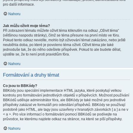
pro další informace.
Nahoru
Jak můžu oživit moje téma?
Při zobrazení tématu můžete oživit téma kliknutím na odkaz „Oživit téma“
(většinou naspodu stránky), čímž se téma přesune na první místo ve fóru.
Pokud tento odkaz nevidíte, mohlo být oživování témat zakázáno, nebo ještě
neuběhla doba, po které je povoleno téma oživit. Oživit téma jde také
jednoduše tak, že do něho odešlete příspěvek. Pokud to ale budete dělat,
ujistěte se, že to není proti pravidlům fóra.
Nahoru
Formátování a druhy témat
Co jsou to BBKódy?
BBKódy jsou speciální implementace HTML jazyka, které poskytují velkou
kontrolu pro formátování jednotlivých objektů v příspěvcích. Možnost používání
BBKódů uděluje administrátor fóra, ale BBKódy je také možné pro jednotlivé
příspěvky zakázat ve formuláři pro odesílání příspěvků. BBKódy se používají
podobně jako HTML, ale tagy jsou uzavřeny v hranatých závorkách [ a ] a ne v
< a >. Pro více informací o formátování pomocí BBKódů se podívejte na
průvodce, ke kterému najdete odkaz na stránce, na které se píší příspěvky.
Nahoru