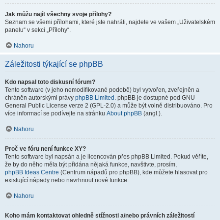
Jak můžu najít všechny svoje přílohy?
Seznam se všemi přílohami, které jste nahráli, najdete ve vašem „Uživatelském
panelu“ v sekci „Přílohy“.
Nahoru
Záležitosti týkající se phpBB
Kdo napsal toto diskusní fórum?
Tento software (v jeho nemodifikované podobě) byl vytvořen, zveřejněn a
chráněn autorskými právy
phpBB Limited
. phpBB je dostupné pod GNU
General Public License verze 2 (GPL-2.0) a může být volně distribuováno. Pro
více informací se podívejte na stránku
About phpBB
(angl.).
Nahoru
Proč ve fóru není funkce XY?
Tento software byl napsán a je licencován přes phpBB Limited. Pokud věříte,
že by do něho měla být přidána nějaká funkce, navštivte, prosím,
phpBB Ideas Centre
(Centrum nápadů pro phpBB), kde můžete hlasovat pro
existující nápady nebo navrhnout nové funkce.
Nahoru
Koho mám kontaktovat ohledně stížnosti a/nebo právních záležitostí