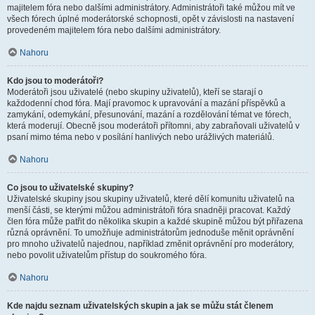
majitelem fóra nebo dalšími administrátory. Administrátoři také můžou mít ve
všech fórech úplné moderátorské schopnosti, opět v závislosti na nastavení
provedeném majitelem fóra nebo dalšími administrátory.
Nahoru
Kdo jsou to moderátoři?
Moderátoři jsou uživatelé (nebo skupiny uživatelů), kteří se starají o
každodenní chod fóra. Mají pravomoc k upravování a mazání příspěvků a
zamykání, odemykání, přesunování, mazání a rozdělování témat ve fórech,
která moderují. Obecně jsou moderátoři přítomni, aby zabraňovali uživatelů v
psaní mimo téma nebo v posílání hanlivých nebo urážlivých materiálů.
Nahoru
Co jsou to uživatelské skupiny?
Uživatelské skupiny jsou skupiny uživatelů, které dělí komunitu uživatelů na
menší části, se kterými můžou administrátoři fóra snadněji pracovat. Každý
člen fóra může patřit do několika skupin a každé skupině můžou být přiřazena
různá oprávnění. To umožňuje administrátorům jednoduše měnit oprávnění
pro mnoho uživatelů najednou, například změnit oprávnění pro moderátory,
nebo povolit uživatelům přístup do soukromého fóra.
Nahoru
Kde najdu seznam uživatelských skupin a jak se můžu stát členem