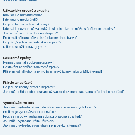
Uživatelské úrovně a skupiny
Kdo jsou to administrátoři?
Kdo jsou to moderátoři?
Co jsou to uživatelské skupiny?
Kde najdu seznam uživatelských skupin a jak se můžu stát členem skupiny?
Jak se můžu stát vedoucím skupiny?
Proč mají některé uživatelské skupiny jinou barvu?
Co je to „Výchozí uživatelská skupina“?
K čemu slouží odkaz „Tým“?
Soukromé zprávy
Nemůžu posílat soukromé zprávy!
Dostávám nechtěné soukromé zprávy!
Přišel mi od někoho na tomto fóru nevyžádaný nebo urážlivý e-mail!
Přátelé a nepřátelé
Co jsou seznamy přátel a nepřátel?
Jak můžu přidat nebo odstranit uživatele do/z mého seznamu přátel nebo nepřátel?
Vyhledávání ve fóru
Jak můžu vyhledávat na celém fóru nebo v jednotlivých fórech?
Proč moje vyhledávání nic nenašlo?
Proč se mi po vyhledávání zobrazí prázdná stránka!?
Jak můžu vyhledat určité uživatele?
Jak můžu vyhledat svoje vlastní příspěvky a témata?