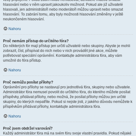
hlasování nebo v něm upravit jakoukoliv možnost. Pokud ale již uživatelé
hlasovali, jen administrátoři nebo moderátoři můžou upravit nebo smazat
hlasování. To zabrání tomu, aby byly možnosti hlasování změněny v ještě
neukončeném hlasování.
Nahoru
Proč nemám přístup do určitého fóra?
Do některých fór mají přístup jen určití uživatelé nebo skupiny. Abyste je mohli
zobrazit, číst, přispívat do nich nebo v nich provádět jiné akce, můžete
potřebovat speciální oprávnění. Kontaktujte administrátora fóra, aby vám
umožnil do fóra přístup.
Nahoru
Proč nemůžu posílat přílohy?
Oprávnění pro přílohy se nastavují pro jednotlivá fóra, skupiny nebo uživatele.
Administrátor fóra nemusel povolit do určitého fóra, do kterého můžete posílat
příspěvky, přidávat přílohy, nebo možná, že posílat přílohy můžou jen určité
skupiny, do kterých nepatříte. Pokud si nejste jisti, z jakého důvodu nemůžete k
příspěvkům přidávat přílohy, kontaktujte administrátora fóra.
Nahoru
Proč jsem obdržel varování?
Každý administrátor fóra má na svém fóru svoje vlastní pravidla. Pokud nějaké