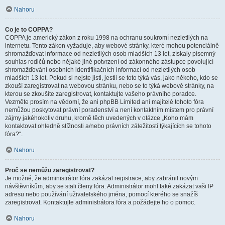
Nahoru
Co je to COPPA?
COPPA je americký zákon z roku 1998 na ochranu soukromí nezletilých na
internetu. Tento zákon vyžaduje, aby webové stránky, které mohou potenciálně
shromažďovat informace od nezletilých osob mladších 13 let, získaly písemný
souhlas rodičů nebo nějaké jiné potvrzení od zákonného zástupce povolující
shromažďování osobních identifikačních informací od nezletilých osob
mladších 13 let. Pokud si nejste jisti, jestli se toto týká vás, jako někoho, kdo se
zkouší zaregistrovat na webovou stránku, nebo se to týká webové stránky, na
kterou se zkoušíte zaregistrovat, kontaktujte vašeho právního poradce.
Vezměte prosím na vědomí, že ani phpBB Limited ani majitelé tohoto fóra
nemůžou poskytovat právní poradenství a není kontaktním místem pro právní
zájmy jakéhokoliv druhu, kromě těch uvedených v otázce „Koho mám
kontaktovat ohledně stížnosti a/nebo právních záležitostí týkajících se tohoto
fóra?“.
Nahoru
Proč se nemůžu zaregistrovat?
Je možné, že administrátor fóra zakázal registrace, aby zabránil novým
návštěvníkům, aby se stali členy fóra. Administrátor mohl také zakázat vaši IP
adresu nebo používání uživatelského jména, pomocí kterého se snažíš
zaregistrovat. Kontaktujte administrátora fóra a požádejte ho o pomoc.
Nahoru