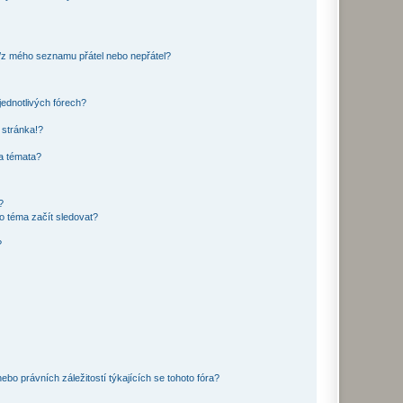
o/z mého seznamu přátel nebo nepřátel?
jednotlivých fórech?
 stránka!?
 a témata?
?
o téma začít sledovat?
?
bo právních záležitostí týkajících se tohoto fóra?