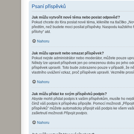
Psaní příspěvků
Jak můžu vytvořit nové téma nebo poslat odpověď?
Pokud chcete do fóra poslat nové téma, klikněte na tlačítko „No
předtím, než budete moci posílat příspěvky. Naspodu každého fó
přílohy“ atd.
Nahoru
Jak můžu upravit nebo smazat příspěvek?
Pokud nejste administrátor nebo moderátor, můžete pouze upravo
Někdy lze upravit příspěvek jen po omezenou dobu po jeho odesl
příspěvek upravili. Toto bude zobrazeno pouze v případě, že n
vlastního uvážení vzkaz, proč příspěvek upravili. Vezměte pr
Nahoru
Jak můžu přidat ke svým příspěvků podpis?
Abyste mohli přidat podpis k vašim příspěvkům, musíte ho nejdří
čímž váš podpis k příspěvku připojíte. Pomocí možnosti „Připo
příspěvků“ můžete automaticky připojit váš podpis ke všem vaš
zaškrtnutí možnosti
Připojit podpis
.
Nahoru