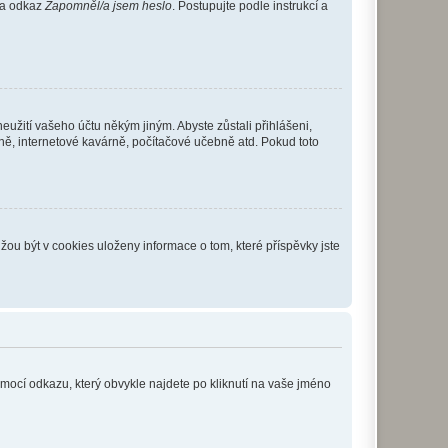
 na odkaz
Zapomněl/a jsem heslo
. Postupujte podle instrukcí a
eužití vašeho účtu někým jiným. Abyste zůstali přihlášeni,
vně, internetové kavárně, počítačové učebně atd. Pokud toto
ou být v cookies uloženy informace o tom, které příspěvky jste
omocí odkazu, který obvykle najdete po kliknutí na vaše jméno