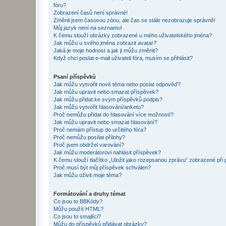
fóru?
Zobrazení časů není správné!
Změnil jsem časovou zónu, ale čas se stále nezobrazuje správně!
Můj jazyk není na seznamu!
K čemu slouží obrázky zobrazené u mého uživatelského jména?
Jak můžu u svého jména zobrazit avatar?
Jaká je moje hodnost a jak ji můžu změnit?
Když chci poslat e-mail uživateli fóra, musím se přihlásit?
Psaní příspěvků
Jak můžu vytvořit nové téma nebo poslat odpověď?
Jak můžu upravit nebo smazat příspěvek?
Jak můžu přidat ke svým příspěvků podpis?
Jak můžu vytvořit hlasování/anketu?
Proč nemůžu přidat do hlasování více možností?
Jak můžu upravit nebo smazat hlasování?
Proč nemám přístup do určitého fóra?
Proč nemůžu posílat přílohy?
Proč jsem obdržel varování?
Jak můžu moderátorovi nahlásit příspěvek?
K čemu slouží tlačítko „Uložit jako rozepsanou zprávu“ zobrazené při
Proč musí být můj příspěvek schválen?
Jak můžu oživit moje téma?
Formátování a druhy témat
Co jsou to BBKódy?
Můžu použít HTML?
Co jsou to smajlíci?
Můžu do příspěvků přidávat obrázky?