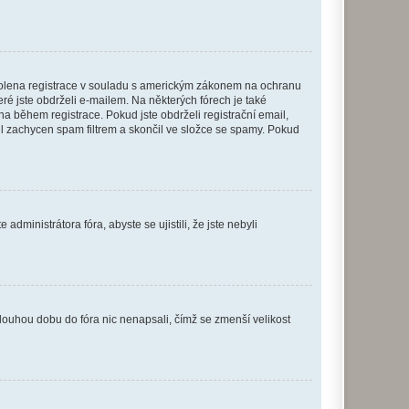
povolena registrace v souladu s americkým zákonem na ochranu
eré jste obdrželi e-mailem. Na některých fórech je také
 během registrace. Pokud jste obdrželi registrační email,
ail zachycen spam filtrem a skončil ve složce se spamy. Pokud
dministrátora fóra, abyste se ujistili, že jste nebyli
louhou dobu do fóra nic nenapsali, čímž se zmenší velikost