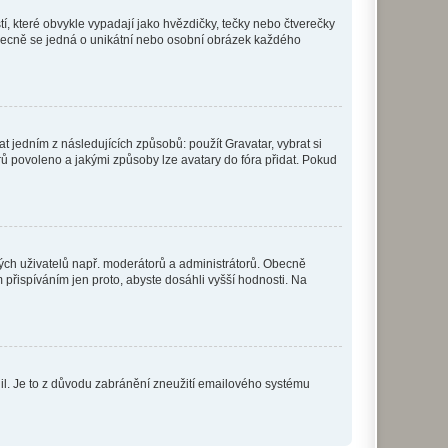
í, které obvykle vypadají jako hvězdičky, tečky nebo čtverečky
 a obecně se jedná o unikátní nebo osobní obrázek každého
t jedním z následujících způsobů: použít Gravatar, vybrat si
tarů povoleno a jakými způsoby lze avatary do fóra přidat. Pokud
itých uživatelů např. moderátorů a administrátorů. Obecně
přispíváním jen proto, abyste dosáhli vyšší hodnosti. Na
olil. Je to z důvodu zabránění zneužití emailového systému