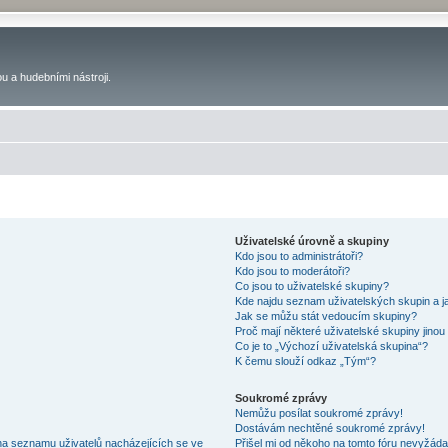
u a hudebními nástroji.
Uživatelské úrovně a skupiny
Kdo jsou to administrátoři?
Kdo jsou to moderátoři?
Co jsou to uživatelské skupiny?
Kde najdu seznam uživatelských skupin a j
Jak se můžu stát vedoucím skupiny?
Proč mají některé uživatelské skupiny jinou
Co je to „Výchozí uživatelská skupina“?
K čemu slouží odkaz „Tým“?
Soukromé zprávy
Nemůžu posílat soukromé zprávy!
Dostávám nechtěné soukromé zprávy!
na seznamu uživatelů nacházejících se ve
Přišel mi od někoho na tomto fóru nevyžáda