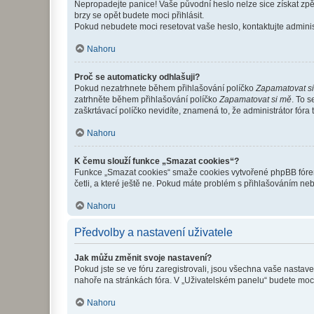
Nepropadejte panice! Vaše původní heslo nelze sice získat zpě
brzy se opět budete moci přihlásit.
Pokud nebudete moci resetovat vaše heslo, kontaktujte administ
Nahoru
Proč se automaticky odhlašuji?
Pokud nezatrhnete během přihlašování políčko
Zapamatovat s
zatrhněte během přihlašování políčko
Zapamatovat si mě
. To 
zaškrtávací políčko nevidíte, znamená to, že administrátor fóra 
Nahoru
K čemu slouží funkce „Smazat cookies“?
Funkce „Smazat cookies“ smaže cookies vytvořené phpBB fórem, 
četli, a které ještě ne. Pokud máte problém s přihlašováním 
Nahoru
Předvolby a nastavení uživatele
Jak můžu změnit svoje nastavení?
Pokud jste se ve fóru zaregistrovali, jsou všechna vaše nastav
nahoře na stránkách fóra. V „Uživatelském panelu“ budete moc
Nahoru