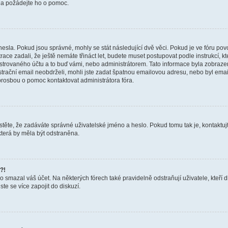
a a požádejte ho o pomoc.
hesla. Pokud jsou správné, mohly se stát následující dvě věci. Pokud je ve fóru 
ace zadali, že ještě nemáte třináct let, budete muset postupovat podle instrukcí, kt
trovaného účtu a to buď vámi, nebo administrátorem. Tato informace byla zobrazena
gistrační email neobdrželi, mohli jste zadat špatnou emailovou adresu, nebo byl em
s prosbou o pomoc kontaktovat administrátora fóra.
těte, že zadáváte správné uživatelské jméno a heslo. Pokud tomu tak je, kontaktujte a
terá by měla být odstraněna.
?!
smazal váš účet. Na některých fórech také pravidelně odstraňují uživatele, kteří d
te se více zapojit do diskuzí.