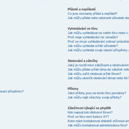
Přátelé a nepřátelé
Co jsou seznamy přátel a nepřátel?
Jak můžu přidat nebo odstranit uživatele d
Vyhledávání ve fóru
Jak můžu vyhledávat na celém fóru nebo v 
Proč moje vyhledávání nic nenašlo?
Proč se mi po vyhledávání zobrazí prázdná
Jak můžu vyhledat určité uživatele?
Jak můžu vyhledat svoje vlastní příspěvky
Sledování a záložky
Jaký je rozdíl mezi záložkami a sledováním
Jak můžu přidat určité téma do záložek neb
Jak můžu začít sledovat určité fórum?
Jak můžu ukončit sledování témat nebo fór
Přílohy
 psaní příspěvku?
Jaké přílohy jsou na tomto fóru povoleny?
Jak můžu najít všechny svoje přílohy?
Záležitosti týkající se phpBB
Kdo napsal toto diskusní fórum?
Proč ve fóru není funkce XY?
Koho mám kontaktovat ohledně stížnosti a/ne
Jak můžu kontaktovat administrátora fóra?