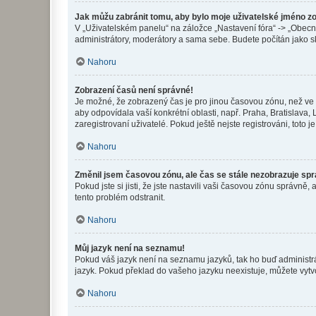
Jak můžu zabránit tomu, aby bylo moje uživatelské jméno z
V „Uživatelském panelu“ na záložce „Nastavení fóra“ -> „Obec
administrátory, moderátory a sama sebe. Budete počítán jako sk
Nahoru
Zobrazení časů není správné!
Je možné, že zobrazený čas je pro jinou časovou zónu, než ve k
aby odpovídala vaší konkrétní oblasti, např. Praha, Bratislav
zaregistrovaní uživatelé. Pokud ještě nejste registrováni, toto je
Nahoru
Změnil jsem časovou zónu, ale čas se stále nezobrazuje sp
Pokud jste si jisti, že jste nastavili vaši časovou zónu správn
tento problém odstranit.
Nahoru
Můj jazyk není na seznamu!
Pokud váš jazyk není na seznamu jazyků, tak ho buď administrát
jazyk. Pokud překlad do vašeho jazyku neexistuje, můžete vytv
Nahoru