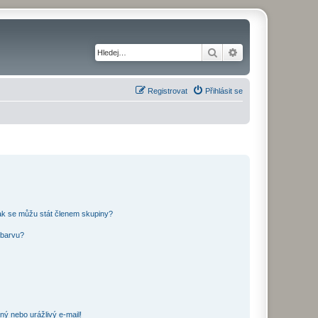
Hledat
Pokročilé hledání
Registrovat
Přihlásit se
ak se můžu stát členem skupiny?
 barvu?
ný nebo urážlivý e-mail!