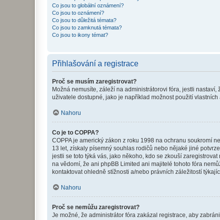
Co jsou to globální oznámení?
Co jsou to oznámení?
Co jsou to důležitá témata?
Co jsou to zamknutá témata?
Co jsou to ikony témat?
Přihlašování a registrace
Proč se musím zaregistrovat?
Možná nemusíte, záleží na administrátorovi fóra, jestli nastaví,
uživatele dostupné, jako je například možnost použití vlastních
Nahoru
Co je to COPPA?
COPPA je americký zákon z roku 1998 na ochranu soukromí nezl
13 let, získaly písemný souhlas rodičů nebo nějaké jiné potvrze
jestli se toto týká vás, jako někoho, kdo se zkouší zaregistro
na vědomí, že ani phpBB Limited ani majitelé tohoto fóra nem
kontaktovat ohledně stížnosti a/nebo právních záležitostí týkajíc
Nahoru
Proč se nemůžu zaregistrovat?
Je možné, že administrátor fóra zakázal registrace, aby zabrán