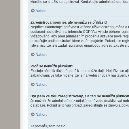
kterého se snažíš zaregistrovat. Kontaktujte administrátora fór
Nahoru
Zaregistroval jsem se, ale nemůžu se přihlásit!
Nejdříve zkontrolujte správnost vašeho uživatelského jména a 
soukromí nezletilých na internetu COPPA a vy jste během registr
vyžadováno, aby před přihlášením proběhla aktivace nově regis
pokračujte podle instrukcí, které v něm najdete. Pokud jste re
jste si jistí, že jste zadali správnou emailovou adresu, zkuste 
Nahoru
Proč se nemůžu přihlásit?
Existuje několik důvodů, proč k tomu může dojít. Nejdříve se ujis
zabanováni. Je také možné, že je na webu chyba v nastavení, k
Nahoru
Byl jsem ve fóru zaregistrovaný, ale teď se nemůžu přihlásit
Je možné, že administrátor z nějakého důvodu deaktivoval nebo 
databáze. Pokud je to váš případ, zaregistrujte se znovu a pokus
Nahoru
Zapomněl jsem heslo!