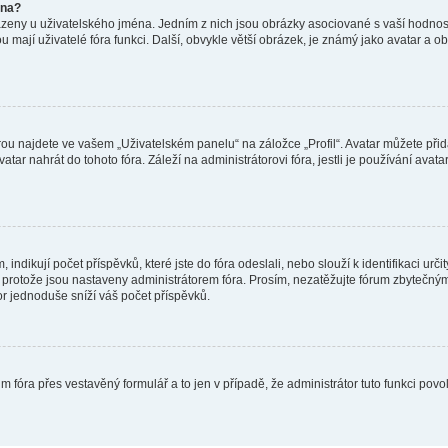
éna?
azeny u uživatelského jména. Jedním z nich jsou obrázky asociované s vaší hodnost
jakou mají uživatelé fóra funkci. Další, obvykle větší obrázek, je známý jako avatar
ou najdete ve vašem „Uživatelském panelu“ na záložce „Profil“. Avatar můžete přida
vatar nahrát do tohoto fóra. Záleží na administrátorovi fóra, jestli je používání ava
ndikují počet příspěvků, které jste do fóra odeslali, nebo slouží k identifikaci urč
protože jsou nastaveny administrátorem fóra. Prosím, nezatěžujte fórum zbytečným 
or jednoduše sníží váš počet příspěvků.
m fóra přes vestavěný formulář a to jen v případě, že administrátor tuto funkci pov