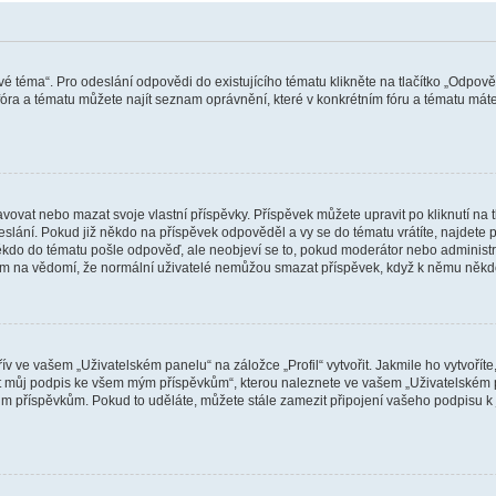
vé téma“. Pro odeslání odpovědi do existujícího tématu klikněte na tlačítko „Odpově
ra a tématu můžete najít seznam oprávnění, které v konkrétním fóru a tématu máte.
vat nebo mazat svoje vlastní příspěvky. Příspěvek můžete upravit po kliknutí na tla
ání. Pokud již někdo na příspěvek odpověděl a vy se do tématu vrátíte, najdete pod
ěkdo do tématu pošle odpověď, ale neobjeví se to, pokud moderátor nebo administr
osím na vědomí, že normální uživatelé nemůžou smazat příspěvek, když k němu něk
v ve vašem „Uživatelském panelu“ na záložce „Profil“ vytvořit. Jakmile ho vytvořít
jit můj podpis ke všem mým příspěvkům“, kterou naleznete ve vašem „Uživatelském p
im příspěvkům. Pokud to uděláte, můžete stále zamezit připojení vašeho podpisu k