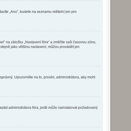
tavíte „Ano“, budete na seznamu viditelní jen pro
nel“ na záložku „Nastavení fóra“ a změňte vaši časovou zónu,
stejně jako většinu nastavení, můžou provádět jen
nesprávný. Upozorněte na to, prosím, administrátora, aby mohl
ptat administrátora fóra, jestli může nainstalovat požadovaný