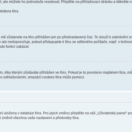
t, ale můžete ho jednoduše resetovat. Přejděte na přihlašovací stránku a klikněte
rátora fóra.
i mě
zůstanete na fóru přihlášen jen po přednastavený čas. To slouží k zabránění zn
se ale nedoporučuje, pokud přistupujete k fóru ze sdíleného počítače, např. v kniho
tuto funkci zakázal.
díky kterým zůstáváte přihlášen ve fóru. Pokud je to povoleno majitelem fóra, můž
nebo odhlašováním, smazání cookies fóra může pomoci.
ení uložena v databázi fóra. Pro jejich změnu přejděte na váš „Uživatelský panel“ p
i změnit všechna vaše nastavení a předvolby fóra.