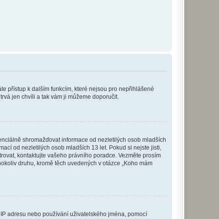
káte přístup k dalším funkcím, které nejsou pro nepřihlášené
trvá jen chvíli a tak vám ji můžeme doporučit.
enciálně shromažďovat informace od nezletilých osob mladších
í od nezletilých osob mladších 13 let. Pokud si nejste jisti,
istrovat, kontaktujte vašeho právního poradce. Vezměte prosím
kéhokoliv druhu, kromě těch uvedených v otázce „Koho mám
ši IP adresu nebo používání uživatelského jména, pomocí