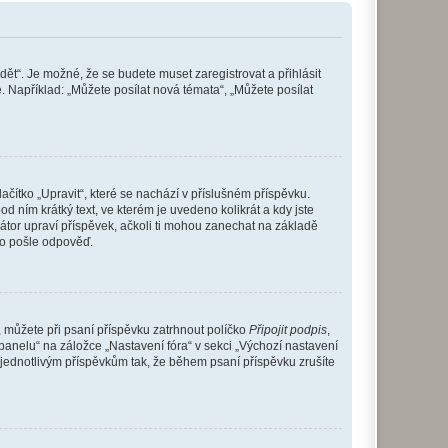
dět“. Je možné, že se budete muset zaregistrovat a přihlásit
 Například: „Můžete posílat nová témata“, „Můžete posílat
čítko „Upravit“, které se nachází v příslušném příspěvku.
 ním krátký text, ve kterém je uvedeno kolikrát a kdy jste
átor upraví příspěvek, ačkoli ti mohou zanechat na základě
do pošle odpověď.
e, můžete při psaní příspěvku zatrhnout políčko
Připojit podpis
,
anelu“ na záložce „Nastavení fóra“ v sekci „Výchozí nastavení
 jednotlivým příspěvkům tak, že během psaní příspěvku zrušíte