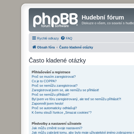
Hudební fórum
Diskuze o všem, co souvisí s hudbo
Rychlé odkazy
FAQ
Obsah fóra
Často kladené otázky
Často kladené otázky
Přihlašování a registrace
Proč se musím zaregistrovat?
Co je to COPPA?
Proč se nemůžu zaregistrovat?
Zaregistroval jsem se, ale nemůžu se přihlásit!
Proč se nemůžu přihlásit?
Byl jsem ve fóru zaregistrovaný, ale teď se nemůžu přihlásit?!
Zapomněl jsem heslo!
Proč se automaticky odhlašuji?
K čemu slouží funkce „Smazat cookies“?
Předvolby a nastavení uživatele
Jak můžu změnit svoje nastavení?
Jak můžu zabránit tomu, aby bylo moje uživatelské jméno zobrazeno 