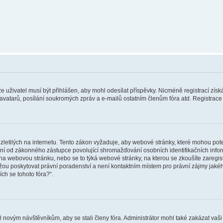
 že uživatel musí být přihlášen, aby mohl odesílat příspěvky. Nicméně registrací zís
 avatarů, posílání soukromých zpráv a e-mailů ostatním členům fóra atd. Registrace 
etilých na internetu. Tento zákon vyžaduje, aby webové stránky, které mohou pot
ní od zákonného zástupce povolující shromažďování osobních identifikačních informac
vat na webovou stránku, nebo se to týká webové stránky, na kterou se zkoušíte zareg
ůžou poskytovat právní poradenství a není kontaktním místem pro právní zájmy ja
ích se tohoto fóra?“.
il novým návštěvníkům, aby se stali členy fóra. Administrátor mohl také zakázat va