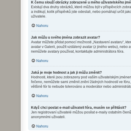
K čemu slouží obrázky zobrazené u mého uživatelského jm
Existují dva druhy obrázků, které můžou být v příspěvcích zobr
a indikují, kolik příspěvků jste odeslali, nebo pomáhají určit 
uživatele.
Nahoru
Jak můžu u svého jména zobrazit avatar?
Avatar můžete přidat pomocí možnosti „Nastavení avataru“, kter
avatar v Galerii, použít vzdálený avatar (z jiného webu), nebo a
nemůžete avatary používat, kontaktujte administrátora fóra.
Nahoru
Jaká je moje hodnost a jak ji můžu změnit?
Hodnosti, které jsou zobrazeny pod vaším uživatelským jménem, i
řečeno, nemůžete sami změnit znění žádných hodností ve fóru, 
většině fór to nebude tolerováno a moderátor nebo administrát
Nahoru
Když chci poslat e-mail uživateli fóra, musím se přihlásit?
Jen registrovaní uživatelé můžou posílat e-maily ostatním členů
anonymními uživateli.
Nahoru