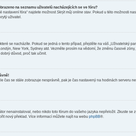
obrazeno na seznamu uživatelů nacházejících se ve fóru?
né nastavení fóra“ najdete možnost
Skrýt můj online stav
. Pokud u této možnosti nas
rytý uživatel.
teré se nacházíte. Pokud se jedná o tento případ, přejděte na váš „Uživatelský pa
a, Londýn, New York, Sydney atd. Vezměte prosím na vědomí, že změnu časové zóny, 
 dobrý důvod, proč tak učinit.
rávně!
ě, ale čas se stále zobrazuje nesprávně, pak je čas nastavený na hodinách serveru 
or nenainstaloval, nebo nikdo toto fórum do vašeho jazyka nepřeložil. Zkuste se ze
ořit nový překlad. Více informací můžete najít na webu
phpBB
®.