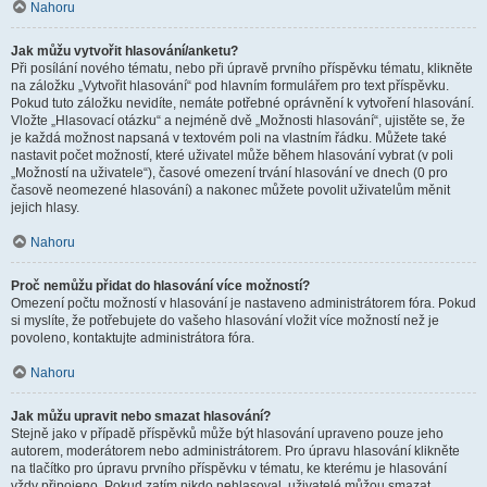
Nahoru
Jak můžu vytvořit hlasování/anketu?
Při posílání nového tématu, nebo při úpravě prvního příspěvku tématu, klikněte
na záložku „Vytvořit hlasování“ pod hlavním formulářem pro text příspěvku.
Pokud tuto záložku nevidíte, nemáte potřebné oprávnění k vytvoření hlasování.
Vložte „Hlasovací otázku“ a nejméně dvě „Možnosti hlasování“, ujistěte se, že
je každá možnost napsaná v textovém poli na vlastním řádku. Můžete také
nastavit počet možností, které uživatel může během hlasování vybrat (v poli
„Možností na uživatele“), časové omezení trvání hlasování ve dnech (0 pro
časově neomezené hlasování) a nakonec můžete povolit uživatelům měnit
jejich hlasy.
Nahoru
Proč nemůžu přidat do hlasování více možností?
Omezení počtu možností v hlasování je nastaveno administrátorem fóra. Pokud
si myslíte, že potřebujete do vašeho hlasování vložit více možností než je
povoleno, kontaktujte administrátora fóra.
Nahoru
Jak můžu upravit nebo smazat hlasování?
Stejně jako v případě příspěvků může být hlasování upraveno pouze jeho
autorem, moderátorem nebo administrátorem. Pro úpravu hlasování klikněte
na tlačítko pro úpravu prvního příspěvku v tématu, ke kterému je hlasování
vždy připojeno. Pokud zatím nikdo nehlasoval, uživatelé můžou smazat