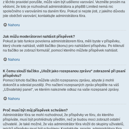
z těchto pravidel porušíte, může vám být uděleno varování. Vezměte prosím na
vědomí, že toto je rozhodnutí administrátora a phpBB Limited nemá nic
společného s varováními na daném fóru. Pokud si nejste jisti, z jakého důvodu
jste obdrželi varování, kontaktujte administrátora fóra.
Nahoru
Jak můžu moderátorovi nahlásit příspěvek?
Pokud je tato funkce povolena administrátorem fóra, měli byste v příspěvku,
který chcete nahlásit, vidět tlačítko (ikonu) pro nahlášení příspěvku. Po kliknutí
na tlačítko se zobrazí formulář, pomocí kterého můžete příspěvek nahlásit.
Nahoru
K čemu slouží tlačítko „Uložit jako rozepsanou zprávu“ zobrazené při psaní
příspěvku?
Pomocí tohoto tlačítka můžete uložit rozepsanou zprávu, abyste ji mohli
dokončit a odeslat později. Pro načtení rozepsaných zpráv přejděte na váš
„Uživatelský panel“, ve kterém naleznete odkaz na vaše rozepsané zprávy.
Nahoru
Proč musí být můj příspěvek schválen?
Administrátor fóra se mohl rozhodnout, že příspěvky ve fóru, do kterého
přispíváte, musí být prohlédnuty předtím, než je budou moci zobrazit ostatní
uživatelé. Je také možné, že vás administrátor fóra vložil do skupiny uživatelů,
jejichž příspěvky musí být schváleny. Kontaktujte, prosím, administrátora fóra