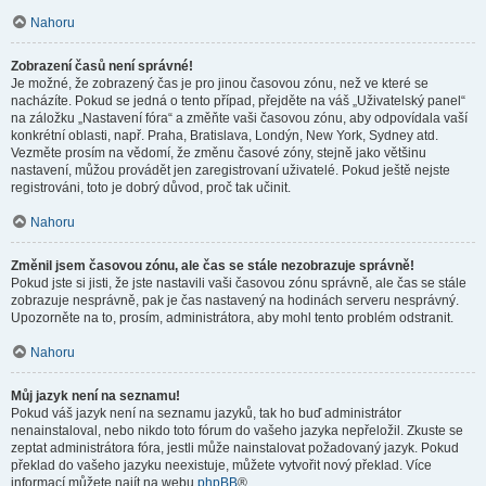
Nahoru
Zobrazení časů není správné!
Je možné, že zobrazený čas je pro jinou časovou zónu, než ve které se
nacházíte. Pokud se jedná o tento případ, přejděte na váš „Uživatelský panel“
na záložku „Nastavení fóra“ a změňte vaši časovou zónu, aby odpovídala vaší
konkrétní oblasti, např. Praha, Bratislava, Londýn, New York, Sydney atd.
Vezměte prosím na vědomí, že změnu časové zóny, stejně jako většinu
nastavení, můžou provádět jen zaregistrovaní uživatelé. Pokud ještě nejste
registrováni, toto je dobrý důvod, proč tak učinit.
Nahoru
Změnil jsem časovou zónu, ale čas se stále nezobrazuje správně!
Pokud jste si jisti, že jste nastavili vaši časovou zónu správně, ale čas se stále
zobrazuje nesprávně, pak je čas nastavený na hodinách serveru nesprávný.
Upozorněte na to, prosím, administrátora, aby mohl tento problém odstranit.
Nahoru
Můj jazyk není na seznamu!
Pokud váš jazyk není na seznamu jazyků, tak ho buď administrátor
nenainstaloval, nebo nikdo toto fórum do vašeho jazyka nepřeložil. Zkuste se
zeptat administrátora fóra, jestli může nainstalovat požadovaný jazyk. Pokud
překlad do vašeho jazyku neexistuje, můžete vytvořit nový překlad. Více
informací můžete najít na webu
phpBB
®.