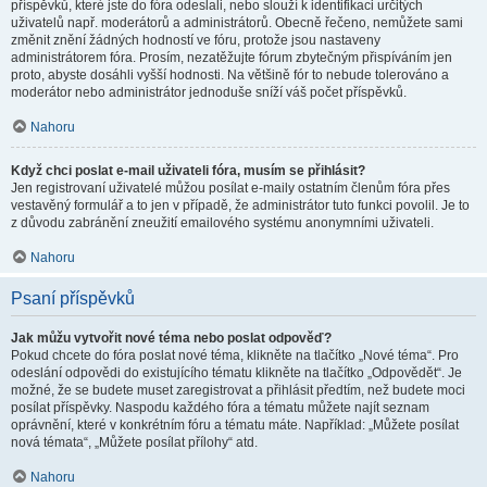
příspěvků, které jste do fóra odeslali, nebo slouží k identifikaci určitých
uživatelů např. moderátorů a administrátorů. Obecně řečeno, nemůžete sami
změnit znění žádných hodností ve fóru, protože jsou nastaveny
administrátorem fóra. Prosím, nezatěžujte fórum zbytečným přispíváním jen
proto, abyste dosáhli vyšší hodnosti. Na většině fór to nebude tolerováno a
moderátor nebo administrátor jednoduše sníží váš počet příspěvků.
Nahoru
Když chci poslat e-mail uživateli fóra, musím se přihlásit?
Jen registrovaní uživatelé můžou posílat e-maily ostatním členům fóra přes
vestavěný formulář a to jen v případě, že administrátor tuto funkci povolil. Je to
z důvodu zabránění zneužití emailového systému anonymními uživateli.
Nahoru
Psaní příspěvků
Jak můžu vytvořit nové téma nebo poslat odpověď?
Pokud chcete do fóra poslat nové téma, klikněte na tlačítko „Nové téma“. Pro
odeslání odpovědi do existujícího tématu klikněte na tlačítko „Odpovědět“. Je
možné, že se budete muset zaregistrovat a přihlásit předtím, než budete moci
posílat příspěvky. Naspodu každého fóra a tématu můžete najít seznam
oprávnění, které v konkrétním fóru a tématu máte. Například: „Můžete posílat
nová témata“, „Můžete posílat přílohy“ atd.
Nahoru