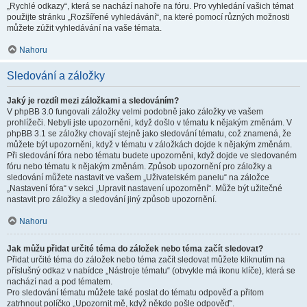
„Rychlé odkazy“, která se nachází nahoře na fóru. Pro vyhledání vašich témat
použijte stránku „Rozšířené vyhledávání“, na které pomocí různých možnosti
můžete zúžit vyhledávání na vaše témata.
Nahoru
Sledování a záložky
Jaký je rozdíl mezi záložkami a sledováním?
V phpBB 3.0 fungovali záložky velmi podobně jako záložky ve vašem
prohlížeči. Nebyli jste upozorněni, když došlo v tématu k nějakým změnám. V
phpBB 3.1 se záložky chovají stejně jako sledování tématu, což znamená, že
můžete být upozorněni, když v tématu v záložkách dojde k nějakým změnám.
Při sledování fóra nebo tématu budete upozorněni, když dojde ve sledovaném
fóru nebo tématu k nějakým změnám. Způsob upozornění pro záložky a
sledování můžete nastavit ve vašem „Uživatelském panelu“ na záložce
„Nastavení fóra“ v sekci „Upravit nastavení upozornění“. Může být užitečné
nastavit pro záložky a sledování jiný způsob upozornění.
Nahoru
Jak můžu přidat určité téma do záložek nebo téma začít sledovat?
Přidat určité téma do záložek nebo téma začít sledovat můžete kliknutím na
příslušný odkaz v nabídce „Nástroje tématu“ (obvykle má ikonu klíče), která se
nachází nad a pod tématem.
Pro sledování tématu můžete také poslat do tématu odpověď a přitom
zatrhnout políčko „Upozornit mě, když někdo pošle odpověď“.