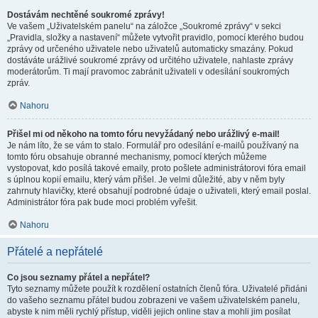
Dostávám nechtěné soukromé zprávy!
Ve vašem „Uživatelském panelu“ na záložce „Soukromé zprávy“ v sekci
„Pravidla, složky a nastavení“ můžete vytvořit pravidlo, pomocí kterého budou
zprávy od určeného uživatele nebo uživatelů automaticky smazány. Pokud
dostáváte urážlivé soukromé zprávy od určitého uživatele, nahlaste zprávy
moderátorům. Ti mají pravomoc zabránit uživateli v odesílání soukromých
zpráv.
Nahoru
Přišel mi od někoho na tomto fóru nevyžádaný nebo urážlivý e-mail!
Je nám líto, že se vám to stalo. Formulář pro odesílání e-mailů používaný na
tomto fóru obsahuje obranné mechanismy, pomocí kterých můžeme
vystopovat, kdo posílá takové emaily, proto pošlete administrátorovi fóra email
s úplnou kopií emailu, který vám přišel. Je velmi důležité, aby v něm byly
zahrnuty hlavičky, které obsahují podrobné údaje o uživateli, který email poslal.
Administrátor fóra pak bude moci problém vyřešit.
Nahoru
Přátelé a nepřátelé
Co jsou seznamy přátel a nepřátel?
Tyto seznamy můžete použít k rozdělení ostatních členů fóra. Uživatelé přidáni
do vašeho seznamu přátel budou zobrazeni ve vašem uživatelském panelu,
abyste k nim měli rychlý přístup, viděli jejich online stav a mohli jim posílat