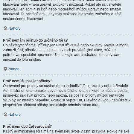
hlasování nebo v něm upravit jakoukoliv možnost. Pokud ale již uživatelé
hlasovali, jen administrátoři nebo moderátoři můžou upravit nebo smazat
hlasování. To zabrání tomu, aby byly možnosti hlasování změněny v ještě
neukončeném hlasování.
Nahoru
Proč nemám přístup do určitého fóra?
Do některých fór mají přístup jen určití uživatelé nebo skupiny. Abyste je mohli
zobrazit, číst, přispívat do nich nebo v nich provádět jiné akce, můžete
potřebovat speciální oprávnění. Kontaktujte administrátora fóra, aby vám
umožnil do fóra přístup.
Nahoru
Proč nemůžu posílat přílohy?
Oprávnění pro přílohy se nastavují pro jednotlivá fóra, skupiny nebo uživatele.
Administrátor fóra nemusel povolit do určitého fóra, do kterého můžete posílat
příspěvky, přidávat přílohy, nebo možná, že posílat přílohy můžou jen určité
skupiny, do kterých nepatříte. Pokud si nejste jisti, z jakého důvodu nemůžete k
příspěvkům přidávat přílohy, kontaktujte administrátora fóra.
Nahoru
Proč jsem obdržel varování?
Každý administrátor fóra má na svém fóru svoje vlastní pravidla. Pokud nějaké