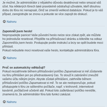
Je možné, že administrátor z nějakého důvodu deaktivoval nebo smazal váš
účet. Na některých fórech také pravidelně odstraňují uživatele, kteří dlouhou
dobu do fóra nic nenapsali, čímž se zmenší velikost databáze. Pokud je to váš
případ, zaregistrujte se znovu a pokuste se více zapojit do diskuzí.
Nahoru
Zapomněl jsem heslo!
Nepropadejte panice! Vaše původní heslo nelze sice získat zpět, ale můžete
ho jednoduše resetovat. Přejděte na přihlašovací stránku a klikněte na odkaz
Zapomněl/a jsem heslo
. Postupujte podle instrukcí a brzy se opět budete moci
přihlásit.
Pokud nebudete moci resetovat vaše heslo, kontaktujte administrátora fóra.
Nahoru
Proč se automaticky odhlašuji?
Pokud nezatrhnete během přihlašování políčko
Zapamatovat si mě
zůstanete
na fóru přihlášen jen po přednastavený čas. To slouží k zabránění zneužití
vašeho účtu někým jiným. Abyste zůstali přihlášeni, zatrhněte během
přihlašování políčko
Zapamatovat si mě
. To se ale nedoporučuje, pokud
přistupujete k fóru ze sdíleného počítače, např. v knihovně, internetové
kavárně, počítačové učebně atd. Pokud toto zaškrtávací políčko nevidíte,
znamená to, že administrátor fóra tuto funkci zakázal.
Nahoru