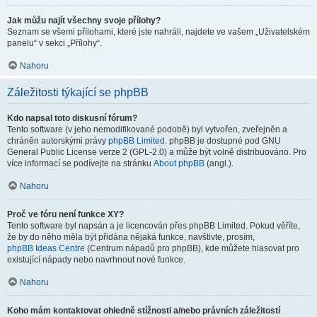
Jak můžu najít všechny svoje přílohy?
Seznam se všemi přílohami, které jste nahráli, najdete ve vašem „Uživatelském
panelu“ v sekci „Přílohy“.
Nahoru
Záležitosti týkající se phpBB
Kdo napsal toto diskusní fórum?
Tento software (v jeho nemodifikované podobě) byl vytvořen, zveřejněn a
chráněn autorskými právy
phpBB Limited
. phpBB je dostupné pod GNU
General Public License verze 2 (GPL-2.0) a může být volně distribuováno. Pro
více informací se podívejte na stránku
About phpBB
(angl.).
Nahoru
Proč ve fóru není funkce XY?
Tento software byl napsán a je licencován přes phpBB Limited. Pokud věříte,
že by do něho měla být přidána nějaká funkce, navštivte, prosím,
phpBB Ideas Centre
(Centrum nápadů pro phpBB), kde můžete hlasovat pro
existující nápady nebo navrhnout nové funkce.
Nahoru
Koho mám kontaktovat ohledně stížnosti a/nebo právních záležitostí