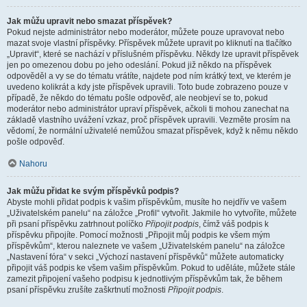
Jak můžu upravit nebo smazat příspěvek?
Pokud nejste administrátor nebo moderátor, můžete pouze upravovat nebo
mazat svoje vlastní příspěvky. Příspěvek můžete upravit po kliknutí na tlačítko
„Upravit“, které se nachází v příslušném příspěvku. Někdy lze upravit příspěvek
jen po omezenou dobu po jeho odeslání. Pokud již někdo na příspěvek
odpověděl a vy se do tématu vrátíte, najdete pod ním krátký text, ve kterém je
uvedeno kolikrát a kdy jste příspěvek upravili. Toto bude zobrazeno pouze v
případě, že někdo do tématu pošle odpověď, ale neobjeví se to, pokud
moderátor nebo administrátor upraví příspěvek, ačkoli ti mohou zanechat na
základě vlastního uvážení vzkaz, proč příspěvek upravili. Vezměte prosím na
vědomí, že normální uživatelé nemůžou smazat příspěvek, když k němu někdo
pošle odpověď.
Nahoru
Jak můžu přidat ke svým příspěvků podpis?
Abyste mohli přidat podpis k vašim příspěvkům, musíte ho nejdřív ve vašem
„Uživatelském panelu“ na záložce „Profil“ vytvořit. Jakmile ho vytvoříte, můžete
při psaní příspěvku zatrhnout políčko
Připojit podpis
, čímž váš podpis k
příspěvku připojíte. Pomocí možnosti „Připojit můj podpis ke všem mým
příspěvkům“, kterou naleznete ve vašem „Uživatelském panelu“ na záložce
„Nastavení fóra“ v sekci „Výchozí nastavení příspěvků“ můžete automaticky
připojit váš podpis ke všem vašim příspěvkům. Pokud to uděláte, můžete stále
zamezit připojení vašeho podpisu k jednotlivým příspěvkům tak, že během
psaní příspěvku zrušíte zaškrtnutí možnosti
Připojit podpis
.