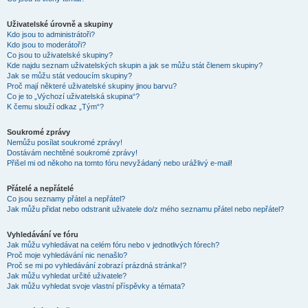
Uživatelské úrovně a skupiny
Kdo jsou to administrátoři?
Kdo jsou to moderátoři?
Co jsou to uživatelské skupiny?
Kde najdu seznam uživatelských skupin a jak se můžu stát členem skupiny?
Jak se můžu stát vedoucím skupiny?
Proč mají některé uživatelské skupiny jinou barvu?
Co je to „Výchozí uživatelská skupina“?
K čemu slouží odkaz „Tým“?
Soukromé zprávy
Nemůžu posílat soukromé zprávy!
Dostávám nechtěné soukromé zprávy!
Přišel mi od někoho na tomto fóru nevyžádaný nebo urážlivý e-mail!
Přátelé a nepřátelé
Co jsou seznamy přátel a nepřátel?
Jak můžu přidat nebo odstranit uživatele do/z mého seznamu přátel nebo nepřátel?
Vyhledávání ve fóru
Jak můžu vyhledávat na celém fóru nebo v jednotlivých fórech?
Proč moje vyhledávání nic nenašlo?
Proč se mi po vyhledávání zobrazí prázdná stránka!?
Jak můžu vyhledat určité uživatele?
Jak můžu vyhledat svoje vlastní příspěvky a témata?