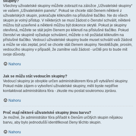
skupiny?
Všechny uživatelské skupiny můžete zobrazit na záložce „Uživatelské skupiny“
ve vašem „Uživatelském panelu“. Pokud se chcete stát členem některé z
uživatelských skupin, pokračujte kliknutím na příslušné tlačítko. Ne do všech
skupin je volný přístup. V některých se musí žádost o členství schválit, některé
můžou být uzavřené a některé můžou být dokonce skryté. Pokud je skupiny
otevřená, můžete se stát jejím členem po kliknutí na příslušné tlačítko. Pokud
členství ve skupině vyžaduje schválení, můžete o ně požádat kliknutím na
příslušné tlačítko. Vedoucí uživatelské skupiny bude muset schválit vaši žádost
a může se vás zeptat, proč se chcete stát členem skupiny. Neobtěžujte, prosím,
vedoucího skupiny v případě, že zamítne vaši žádost - určitě pro to bude mít
svoje důvody.
Nahoru
Jak se můžu stát vedoucím skupiny?
Vedoucí skupiny je obvykle určen administrátorem fóra při vytváření skupiny.
Pokud máte zájem o vytvoření uživatelské skupiny, měli byste nejdříve
kontaktovat administrátora fóra - zkuste mu poslat soukromou zprávu.
Nahoru
Proč mají některé uživatelské skupiny jinou barvu?
Je možné, že administrátor fóra přiřadil k členům určitých skupin nějakou
barvu, aby bylo jednodušší identifikovat členy těchto skupin.
Nahoru