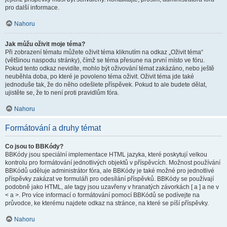
pro další informace.
Nahoru
Jak můžu oživit moje téma?
Při zobrazení tématu můžete oživit téma kliknutím na odkaz „Oživit téma“
(většinou naspodu stránky), čímž se téma přesune na první místo ve fóru.
Pokud tento odkaz nevidíte, mohlo být oživování témat zakázáno, nebo ještě
neuběhla doba, po které je povoleno téma oživit. Oživit téma jde také
jednoduše tak, že do něho odešlete příspěvek. Pokud to ale budete dělat,
ujistěte se, že to není proti pravidlům fóra.
Nahoru
Formátování a druhy témat
Co jsou to BBKódy?
BBKódy jsou speciální implementace HTML jazyka, které poskytují velkou
kontrolu pro formátování jednotlivých objektů v příspěvcích. Možnost používání
BBKódů uděluje administrátor fóra, ale BBKódy je také možné pro jednotlivé
příspěvky zakázat ve formuláři pro odesílání příspěvků. BBKódy se používají
podobně jako HTML, ale tagy jsou uzavřeny v hranatých závorkách [ a ] a ne v
< a >. Pro více informací o formátování pomocí BBKódů se podívejte na
průvodce, ke kterému najdete odkaz na stránce, na které se píší příspěvky.
Nahoru