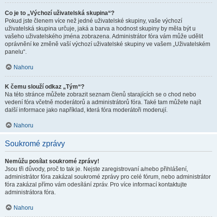
Co je to „Výchozí uživatelská skupina“?
Pokud jste členem více než jedné uživatelské skupiny, vaše výchozí
uživatelská skupina určuje, jaká a barva a hodnost skupiny by měla být u
vašeho uživatelského jména zobrazena. Administrátor fóra vám může udělit
oprávnění ke změně vaší výchozí uživatelské skupiny ve vašem „Uživatelském
panelu“.
Nahoru
K čemu slouží odkaz „Tým“?
Na této stránce můžete zobrazit seznam členů starajících se o chod nebo
vedení fóra včetně moderátorů a administrátorů fóra. Také tam můžete najít
další informace jako například, která fóra moderátoři moderují.
Nahoru
Soukromé zprávy
Nemůžu posílat soukromé zprávy!
Jsou tři důvody, proč to tak je. Nejste zaregistrovaní a/nebo přihlášení,
administrátor fóra zakázal soukromé zprávy pro celé fórum, nebo administrátor
fóra zakázal přímo vám odesílání zpráv. Pro více informací kontaktujte
administrátora fóra.
Nahoru