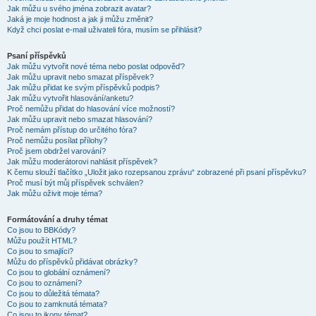
Jak můžu u svého jména zobrazit avatar?
Jaká je moje hodnost a jak ji můžu změnit?
Když chci poslat e-mail uživateli fóra, musím se přihlásit?
Psaní příspěvků
Jak můžu vytvořit nové téma nebo poslat odpověď?
Jak můžu upravit nebo smazat příspěvek?
Jak můžu přidat ke svým příspěvků podpis?
Jak můžu vytvořit hlasování/anketu?
Proč nemůžu přidat do hlasování více možností?
Jak můžu upravit nebo smazat hlasování?
Proč nemám přístup do určitého fóra?
Proč nemůžu posílat přílohy?
Proč jsem obdržel varování?
Jak můžu moderátorovi nahlásit příspěvek?
K čemu slouží tlačítko „Uložit jako rozepsanou zprávu“ zobrazené při psaní příspěvku?
Proč musí být můj příspěvek schválen?
Jak můžu oživit moje téma?
Formátování a druhy témat
Co jsou to BBKódy?
Můžu použít HTML?
Co jsou to smajlíci?
Můžu do příspěvků přidávat obrázky?
Co jsou to globální oznámení?
Co jsou to oznámení?
Co jsou to důležitá témata?
Co jsou to zamknutá témata?
Co jsou to ikony témat?