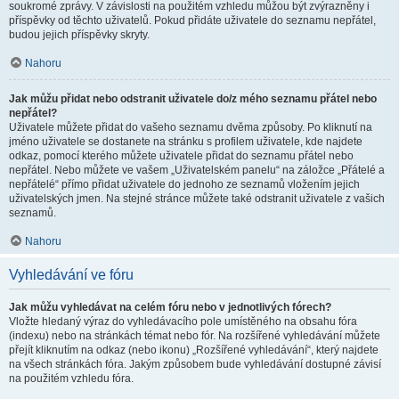
soukromé zprávy. V závislosti na použitém vzhledu můžou být zvýrazněny i
příspěvky od těchto uživatelů. Pokud přidáte uživatele do seznamu nepřátel,
budou jejich příspěvky skryty.
Nahoru
Jak můžu přidat nebo odstranit uživatele do/z mého seznamu přátel nebo
nepřátel?
Uživatele můžete přidat do vašeho seznamu dvěma způsoby. Po kliknutí na
jméno uživatele se dostanete na stránku s profilem uživatele, kde najdete
odkaz, pomocí kterého můžete uživatele přidat do seznamu přátel nebo
nepřátel. Nebo můžete ve vašem „Uživatelském panelu“ na záložce „Přátelé a
nepřátelé“ přímo přidat uživatele do jednoho ze seznamů vložením jejich
uživatelských jmen. Na stejné stránce můžete také odstranit uživatele z vašich
seznamů.
Nahoru
Vyhledávání ve fóru
Jak můžu vyhledávat na celém fóru nebo v jednotlivých fórech?
Vložte hledaný výraz do vyhledávacího pole umístěného na obsahu fóra
(indexu) nebo na stránkách témat nebo fór. Na rozšířené vyhledávání můžete
přejít kliknutím na odkaz (nebo ikonu) „Rozšířené vyhledávání“, který najdete
na všech stránkách fóra. Jakým způsobem bude vyhledávání dostupné závisí
na použitém vzhledu fóra.