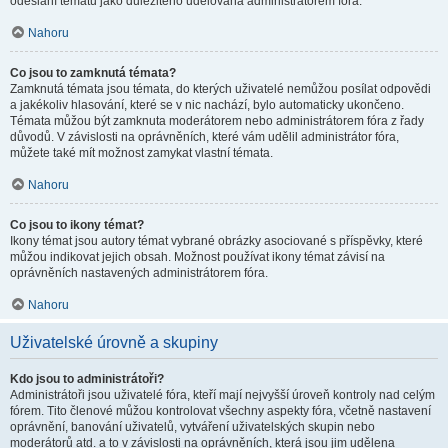
odeslání tématu jako důležitého udělována administrátorem fóra.
Nahoru
Co jsou to zamknutá témata?
Zamknutá témata jsou témata, do kterých uživatelé nemůžou posílat odpovědi
a jakékoliv hlasování, které se v nic nachází, bylo automaticky ukončeno.
Témata můžou být zamknuta moderátorem nebo administrátorem fóra z řady
důvodů. V závislosti na oprávněních, které vám udělil administrátor fóra,
můžete také mít možnost zamykat vlastní témata.
Nahoru
Co jsou to ikony témat?
Ikony témat jsou autory témat vybrané obrázky asociované s příspěvky, které
můžou indikovat jejich obsah. Možnost používat ikony témat závisí na
oprávněních nastavených administrátorem fóra.
Nahoru
Uživatelské úrovně a skupiny
Kdo jsou to administrátoři?
Administrátoři jsou uživatelé fóra, kteří mají nejvyšší úroveň kontroly nad celým
fórem. Tito členové můžou kontrolovat všechny aspekty fóra, včetně nastavení
oprávnění, banování uživatelů, vytváření uživatelských skupin nebo
moderátorů atd. a to v závislosti na oprávněních, která jsou jim udělena