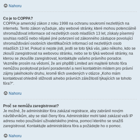
Nahoru
Co je to COPPA?
COPPA je americký zákon z roku 1998 na ochranu soukromí nezletilých na
internetu. Tento zákon vyžaduje, aby webové stránky, které mohou potenciálně
shromažďovat informace od nezletilých osob mladších 13 let, získaly písemný
souhlas rodičů nebo nějaké jiné potvrzení od zákonného zástupce povolující
shromažďování osobních identifikačních informací od nezletilých osob
mladších 13 let. Pokud si nejste jisti, jestli se toto týká vás, jako někoho, kdo se
zkouší zaregistrovat na webovou stránku, nebo se to týká webové stránky, na
kterou se zkoušíte zaregistrovat, kontaktujte vašeho právního poradce.
Vezměte prosím na vědomí, že ani phpBB Limited ani majitelé tohoto fóra
nemůžou poskytovat právní poradenství a není kontaktním místem pro právní
zájmy jakéhokoliv druhu, kromě těch uvedených v otázce „Koho mám
kontaktovat ohledně stížnosti a/nebo právních záležitostí týkajících se tohoto
fóra?“.
Nahoru
Proč se nemůžu zaregistrovat?
Je možné, že administrátor fóra zakázal registrace, aby zabránil novým
návštěvníkům, aby se stali členy fóra. Administrátor mohl také zakázat vaši IP
adresu nebo používání uživatelského jména, pomocí kterého se snažíš
zaregistrovat. Kontaktujte administrátora fóra a požádejte ho o pomoc.
Nahoru