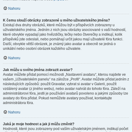
Nahoru
K čemu slouží obrázky zobrazené u mého uživatelského jména?
Existují dva druhy obrázků, které můžou být v příspěvcích zobrazeny u
uživatelského jména. Jedním z nich jsou obrázky asociované s vaší hodností,
které obvykle vypadají jako hvězdičky, tečky nebo čtverečky a indikují, kolik
příspěvků jste odeslali, nebo pomáhají určit jakou mají uživatelé fóra funkci.
Další, obvykle větší obrázek, je známý jako avatar a obecně se jedná o
unikátní nebo osobní obrázek každého uživatele.
Nahoru
Jak můžu u svého jména zobrazit avatar?
Avatar můžete přidat pomocí možnosti „Nastavení avataru“, kterou najdete ve
vašem „Uživatelském panelu“ na záložce „Profil“. Avatar můžete přidat jedním z
následujících způsobů: použít Gravatar, vybrat si avatar v Galerii, použít
vzdálený avatar (z jiného webu), nebo avatar nahrát do tohoto fóra. Záleží na
administrátorovi fóra, jestli je používání avatarů povoleno a jakými způsoby lze
avatary do fóra přidat. Pokud nemůžete avatary používat, kontaktujte
administrátora fóra.
Nahoru
Jaká je moje hodnost a jak ji můžu změnit?
Hodnosti, které jsou zobrazeny pod vaším uživatelským jménem, indikují počet