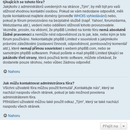
týkajících se tohoto fóra?
Jakýkoliv z administrátorů uvedených na stránce „Tým“, by měl být pro vaši
stížnost vhodnou kontaktní osobou. Pokud se vám nedostane odpovědi, měli
byste kontaktovat majitele domény (proveďte
WHOIS vyhledávání
) nebo,
pokud je fórum provozováno na bezplatné službě (např. Yahoo!, forumzdarma,
Webzdarma atd.), vedení nebo oddělení stížností tohoto provozovatele.
Vezměte, prosím, na vědomí, že phpBB Limited na tomto fóru
nemá absolutně
žádné pravomoci
a nemůže nést odpovědnost za to jak, kde, nebo kým je toto
fórum používáno. Nekontaktujte phpBB Limited v souvislosti s jakýmikoliv
právními záležitostmi (zastavení činnosti, odpovědnost, pomlouvačný komentář
atd.), které
nemají přímou souvislost
s webem phpBB.com, nebo se
samotným phpBB softwarem. Pokud pošlete e-mail phpBB Limited týkající se
jakákoliv třetí strany
, která používá tento software, můžete očekávat, že
dostanete pouze strohou, nebo vůbec žádnou odpověď.
Nahoru
Jak můžu kontaktovat administrátora fóra?
Všichni uživatelé fóra můžou použít formulář „Kontaktujte nás“, který se
nachází naspodu všech stránek, pokud je tato možnost povolena
administrátorem fóra.
Přihlášení uživatelé můžou také použít odkaz „Tým“, který se také nachází
naspodu všech stránek.
Nahoru
Přejít na