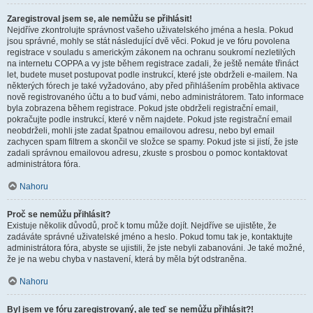
Zaregistroval jsem se, ale nemůžu se přihlásit!
Nejdříve zkontrolujte správnost vašeho uživatelského jména a hesla. Pokud
jsou správné, mohly se stát následující dvě věci. Pokud je ve fóru povolena
registrace v souladu s americkým zákonem na ochranu soukromí nezletilých
na internetu COPPA a vy jste během registrace zadali, že ještě nemáte třináct
let, budete muset postupovat podle instrukcí, které jste obdrželi e-mailem. Na
některých fórech je také vyžadováno, aby před přihlášením proběhla aktivace
nově registrovaného účtu a to buď vámi, nebo administrátorem. Tato informace
byla zobrazena během registrace. Pokud jste obdrželi registrační email,
pokračujte podle instrukcí, které v něm najdete. Pokud jste registrační email
neobdrželi, mohli jste zadat špatnou emailovou adresu, nebo byl email
zachycen spam filtrem a skončil ve složce se spamy. Pokud jste si jistí, že jste
zadali správnou emailovou adresu, zkuste s prosbou o pomoc kontaktovat
administrátora fóra.
Nahoru
Proč se nemůžu přihlásit?
Existuje několik důvodů, proč k tomu může dojít. Nejdříve se ujistěte, že
zadáváte správné uživatelské jméno a heslo. Pokud tomu tak je, kontaktujte
administrátora fóra, abyste se ujistili, že jste nebyli zabanováni. Je také možné,
že je na webu chyba v nastavení, která by měla být odstraněna.
Nahoru
Byl jsem ve fóru zaregistrovaný, ale teď se nemůžu přihlásit?!