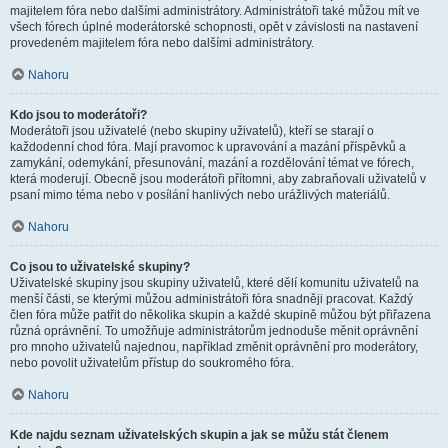
majitelem fóra nebo dalšími administrátory. Administrátoři také můžou mít ve
všech fórech úplné moderátorské schopnosti, opět v závislosti na nastavení
provedeném majitelem fóra nebo dalšími administrátory.
Nahoru
Kdo jsou to moderátoři?
Moderátoři jsou uživatelé (nebo skupiny uživatelů), kteří se starají o
každodenní chod fóra. Mají pravomoc k upravování a mazání příspěvků a
zamykání, odemykání, přesunování, mazání a rozdělování témat ve fórech,
která moderují. Obecně jsou moderátoři přítomni, aby zabraňovali uživatelů v
psaní mimo téma nebo v posílání hanlivých nebo urážlivých materiálů.
Nahoru
Co jsou to uživatelské skupiny?
Uživatelské skupiny jsou skupiny uživatelů, které dělí komunitu uživatelů na
menší části, se kterými můžou administrátoři fóra snadněji pracovat. Každý
člen fóra může patřit do několika skupin a každé skupině můžou být přiřazena
různá oprávnění. To umožňuje administrátorům jednoduše měnit oprávnění
pro mnoho uživatelů najednou, například změnit oprávnění pro moderátory,
nebo povolit uživatelům přístup do soukromého fóra.
Nahoru
Kde najdu seznam uživatelských skupin a jak se můžu stát členem