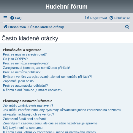
Hudební fórum
FAQ
Registrovat
Přihlásit se
H
Obsah fóra
Často kladené otázky
l
Často kladené otázky
e
d
Přihlašování a registrace
Proč se musím zaregistrovat?
a
Co je to COPPA?
t
Proč se nemůžu zaregistrovat?
Zaregistroval jsem se, ale nemůžu se přihlásit!
Proč se nemůžu přihlásit?
Byl jsem ve fóru zaregistrovaný, ale teď se nemůžu přihlásit?!
Zapomněl jsem heslo!
Proč se automaticky odhlašuji?
K čemu slouží funkce „Smazat cookies“?
Předvolby a nastavení uživatele
Jak můžu změnit svoje nastavení?
Jak můžu zabránit tomu, aby bylo moje uživatelské jméno zobrazeno na seznamu
uživatelů nacházejících se ve fóru?
Zobrazení časů není správné!
Změnil jsem časovou zónu, ale čas se stále nezobrazuje správně!
Můj jazyk není na seznamu!
K čemu slouží obrázky zobrazené u mého uživatelského jména?