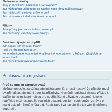
Sledování a záložky
Jaký je rozdíl mezi záložkami a sledováním?
Jak můžu přidat určité téma do záložek nebo téma začít sledovat?
Jak můžu začít sledovat určité fórum?
Jak můžu ukončit sledování témat nebo fór?
Přílohy
Jaké přílohy jsou na tomto fóru povoleny?
Jak můžu najít všechny svoje přílohy?
Záležitosti týkající se phpBB
Kdo napsal toto diskusní fórum?
Proč ve fóru není funkce XY?
Koho mám kontaktovat ohledně stížnosti a/nebo právních záležitostí týkajících se
tohoto fóra?
Jak můžu kontaktovat administrátora fóra?
Přihlašování a registrace
Proč se musím zaregistrovat?
Možná nemusíte, záleží na administrátorovi fóra, jestli nastaví, že uživatel musí
být přihlášen, aby mohl odesílat příspěvky. Nicméně registrací získáte přístup k
dalším funkcím, které nejsou pro nepřihlášené uživatele dostupné, jako je
například možnost použití vlastních avatarů, posílání soukromých zpráv a e-
mailů ostatním členům fóra atd. Registrace trvá jen chvíli a tak vám ji můžeme
doporučit.