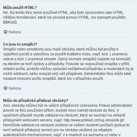
Můžu použít HTML?
Ne. Na tomto fóru nelze používat HTML, aby bylo zpracováno jako HTML.
Většinu formátování, které lze provést pomocí HTML, lze nahradit použitím
BBKódů.
Nahoru
Co jsou to smajlíci?
Smajlíci nebo emotikony jsou malé obrázky, které můžou být použity k
vyjádření pocitů a vytvořeny za použití krátkého kódu, např. kód :) znamená
radost a kód :( znamená smutek. Úplný seznam smajlíků najdete na formuláři,
na kterém se tvoří zprávy a příspěvky. Pokuste se nepoužívat smajlíky v příliš
velkém počtu, protože můžou způsobit nečitelnost příspěvku a moderátoři by je
mohli odstranit, nebo smazat celý váš příspěvek. Administrátor fóra může také
nastavit omezení počtu smajlíků, které lze v příspěvku použít.
Nahoru
Můžu do příspěvků přidávat obrázky?
Ano, obrázky můžou být ve vašich příspěvcích zobrazeny. Pokud administrátor
povolil ve fóru používání příloh, budete moci nahrát obrázek do fóra. V
opačném případě musíte odkázat na obrázek, který se nachází na veřejně
přístupném webovém serveru, např. http://www.priklad.cz/muj-obrazek.gif.
Nemůžete odkázat na obrázek uložený ve vašem vlastním počítači (pokud to
není veřejně přístupný server) ani na obrázky uložené za nějakým
autentizačním mechanizmem, např. v e-mailech na seznamu.cz nebo v