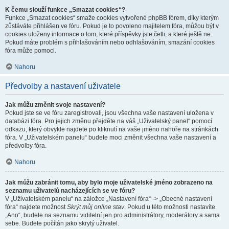
K čemu slouží funkce „Smazat cookies“?
Funkce „Smazat cookies“ smaže cookies vytvořené phpBB fórem, díky kterým
zůstáváte přihlášen ve fóru. Pokud je to povoleno majitelem fóra, můžou být v
cookies uloženy informace o tom, které příspěvky jste četli, a které ještě ne.
Pokud máte problém s přihlašováním nebo odhlašováním, smazání cookies
fóra může pomoci.
Nahoru
Předvolby a nastavení uživatele
Jak můžu změnit svoje nastavení?
Pokud jste se ve fóru zaregistrovali, jsou všechna vaše nastavení uložena v
databázi fóra. Pro jejich změnu přejděte na váš „Uživatelský panel“ pomocí
odkazu, který obvykle najdete po kliknutí na vaše jméno nahoře na stránkách
fóra. V „Uživatelském panelu“ budete moci změnit všechna vaše nastavení a
předvolby fóra.
Nahoru
Jak můžu zabránit tomu, aby bylo moje uživatelské jméno zobrazeno na
seznamu uživatelů nacházejících se ve fóru?
V „Uživatelském panelu“ na záložce „Nastavení fóra“ -> „Obecné nastavení
fóra“ najdete možnost
Skrýt můj online stav
. Pokud u této možnosti nastavíte
„Ano“, budete na seznamu viditelní jen pro administrátory, moderátory a sama
sebe. Budete počítán jako skrytý uživatel.