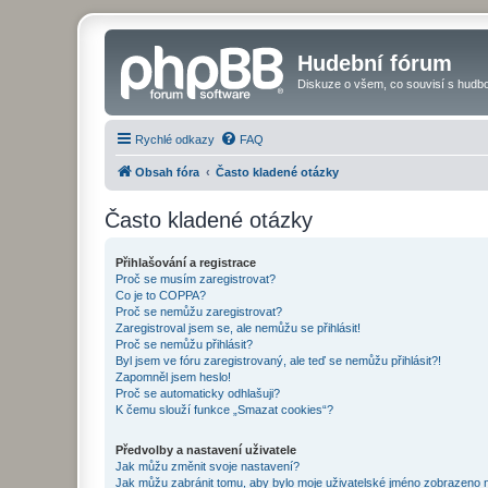
Hudební fórum
Diskuze o všem, co souvisí s hudbo
Rychlé odkazy
FAQ
Obsah fóra
Často kladené otázky
Často kladené otázky
Přihlašování a registrace
Proč se musím zaregistrovat?
Co je to COPPA?
Proč se nemůžu zaregistrovat?
Zaregistroval jsem se, ale nemůžu se přihlásit!
Proč se nemůžu přihlásit?
Byl jsem ve fóru zaregistrovaný, ale teď se nemůžu přihlásit?!
Zapomněl jsem heslo!
Proč se automaticky odhlašuji?
K čemu slouží funkce „Smazat cookies“?
Předvolby a nastavení uživatele
Jak můžu změnit svoje nastavení?
Jak můžu zabránit tomu, aby bylo moje uživatelské jméno zobrazeno 