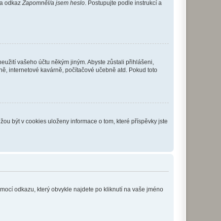
 na odkaz
Zapomněl/a jsem heslo
. Postupujte podle instrukcí a
eužití vašeho účtu někým jiným. Abyste zůstali přihlášeni,
vně, internetové kavárně, počítačové učebně atd. Pokud toto
ou být v cookies uloženy informace o tom, které příspěvky jste
omocí odkazu, který obvykle najdete po kliknutí na vaše jméno