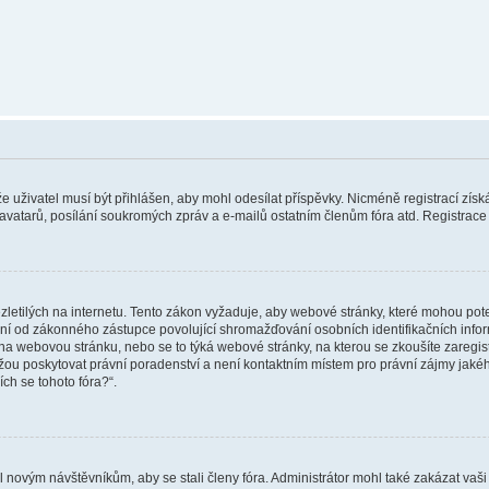
 že uživatel musí být přihlášen, aby mohl odesílat příspěvky. Nicméně registrací zís
 avatarů, posílání soukromých zpráv a e-mailů ostatním členům fóra atd. Registrace 
etilých na internetu. Tento zákon vyžaduje, aby webové stránky, které mohou pot
ní od zákonného zástupce povolující shromažďování osobních identifikačních informac
vat na webovou stránku, nebo se to týká webové stránky, na kterou se zkoušíte zareg
ůžou poskytovat právní poradenství a není kontaktním místem pro právní zájmy ja
ích se tohoto fóra?“.
il novým návštěvníkům, aby se stali členy fóra. Administrátor mohl také zakázat va