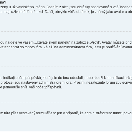
éna?
azeny u uživatelského jména. Jedním z nich jsou obrázky asociované s vaší hodnost
jakou mají uživatelé fóra funkci. Další, obvykle větší obrázek, je známý jako avatar
ou najdete ve vašem „Uživatelském panelu“ na záložce „Profil“. Avatar můžete přida
vatar nahrát do tohoto fóra. Záleží na administrátorovi fóra, jestli je používání ava
ndikují počet příspěvků, které jste do fóra odeslali, nebo slouží k identifikaci urč
protože jsou nastaveny administrátorem fóra. Prosím, nezatěžujte fórum zbytečným 
or jednoduše sníží váš počet příspěvků.
m fóra přes vestavěný formulář a to jen v případě, že administrátor tuto funkci pov