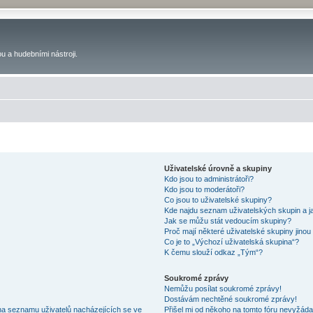
u a hudebními nástroji.
Uživatelské úrovně a skupiny
Kdo jsou to administrátoři?
Kdo jsou to moderátoři?
Co jsou to uživatelské skupiny?
Kde najdu seznam uživatelských skupin a j
Jak se můžu stát vedoucím skupiny?
Proč mají některé uživatelské skupiny jinou
Co je to „Výchozí uživatelská skupina“?
K čemu slouží odkaz „Tým“?
Soukromé zprávy
Nemůžu posílat soukromé zprávy!
Dostávám nechtěné soukromé zprávy!
na seznamu uživatelů nacházejících se ve
Přišel mi od někoho na tomto fóru nevyžáda