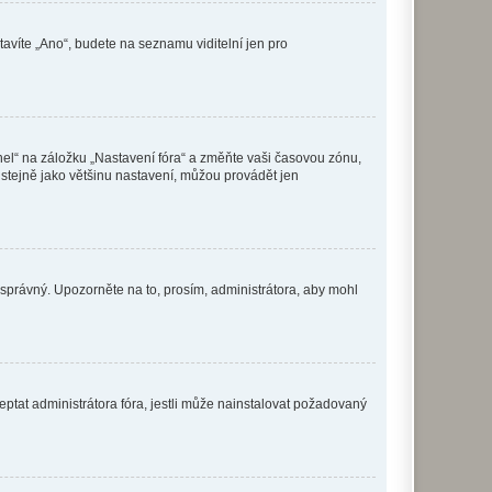
tavíte „Ano“, budete na seznamu viditelní jen pro
nel“ na záložku „Nastavení fóra“ a změňte vaši časovou zónu,
stejně jako většinu nastavení, můžou provádět jen
nesprávný. Upozorněte na to, prosím, administrátora, aby mohl
ptat administrátora fóra, jestli může nainstalovat požadovaný