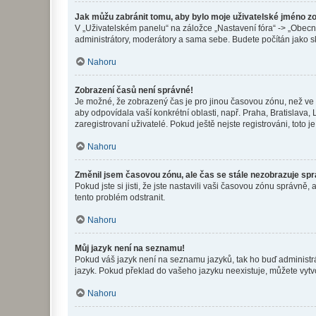
Jak můžu zabránit tomu, aby bylo moje uživatelské jméno z
V „Uživatelském panelu“ na záložce „Nastavení fóra“ -> „Obec
administrátory, moderátory a sama sebe. Budete počítán jako sk
Nahoru
Zobrazení časů není správné!
Je možné, že zobrazený čas je pro jinou časovou zónu, než ve k
aby odpovídala vaší konkrétní oblasti, např. Praha, Bratislav
zaregistrovaní uživatelé. Pokud ještě nejste registrováni, toto je
Nahoru
Změnil jsem časovou zónu, ale čas se stále nezobrazuje sp
Pokud jste si jisti, že jste nastavili vaši časovou zónu správn
tento problém odstranit.
Nahoru
Můj jazyk není na seznamu!
Pokud váš jazyk není na seznamu jazyků, tak ho buď administrát
jazyk. Pokud překlad do vašeho jazyku neexistuje, můžete vytv
Nahoru