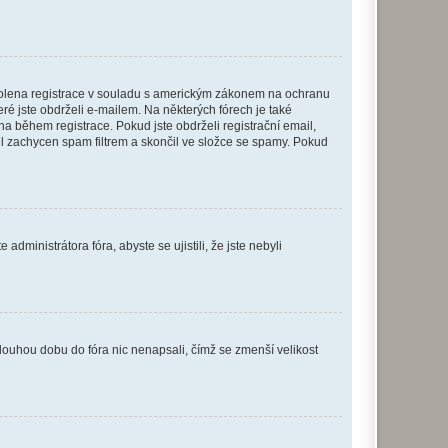
povolena registrace v souladu s americkým zákonem na ochranu
eré jste obdrželi e-mailem. Na některých fórech je také
 během registrace. Pokud jste obdrželi registrační email,
ail zachycen spam filtrem a skončil ve složce se spamy. Pokud
dministrátora fóra, abyste se ujistili, že jste nebyli
louhou dobu do fóra nic nenapsali, čímž se zmenší velikost