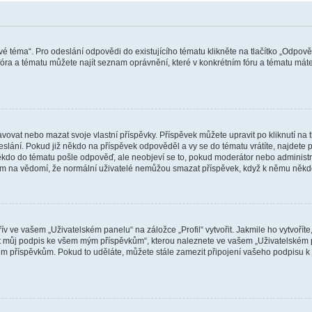
vé téma“. Pro odeslání odpovědi do existujícího tématu klikněte na tlačítko „Odpově
ra a tématu můžete najít seznam oprávnění, které v konkrétním fóru a tématu máte.
vat nebo mazat svoje vlastní příspěvky. Příspěvek můžete upravit po kliknutí na tla
ání. Pokud již někdo na příspěvek odpověděl a vy se do tématu vrátíte, najdete pod
ěkdo do tématu pošle odpověď, ale neobjeví se to, pokud moderátor nebo administr
osím na vědomí, že normální uživatelé nemůžou smazat příspěvek, když k němu něk
v ve vašem „Uživatelském panelu“ na záložce „Profil“ vytvořit. Jakmile ho vytvořít
jit můj podpis ke všem mým příspěvkům“, kterou naleznete ve vašem „Uživatelském p
im příspěvkům. Pokud to uděláte, můžete stále zamezit připojení vašeho podpisu k