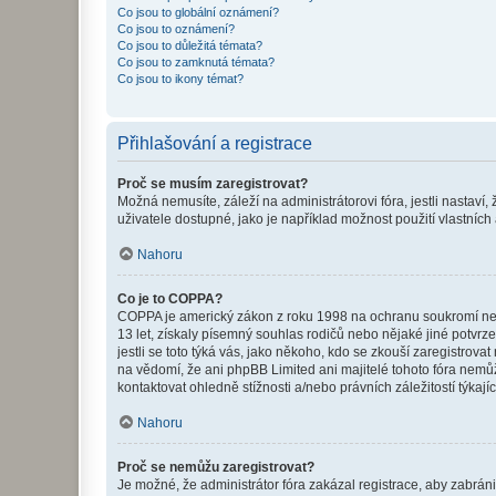
Co jsou to globální oznámení?
Co jsou to oznámení?
Co jsou to důležitá témata?
Co jsou to zamknutá témata?
Co jsou to ikony témat?
Přihlašování a registrace
Proč se musím zaregistrovat?
Možná nemusíte, záleží na administrátorovi fóra, jestli nastaví,
uživatele dostupné, jako je například možnost použití vlastních
Nahoru
Co je to COPPA?
COPPA je americký zákon z roku 1998 na ochranu soukromí nezl
13 let, získaly písemný souhlas rodičů nebo nějaké jiné potvrze
jestli se toto týká vás, jako někoho, kdo se zkouší zaregistro
na vědomí, že ani phpBB Limited ani majitelé tohoto fóra nem
kontaktovat ohledně stížnosti a/nebo právních záležitostí týkajíc
Nahoru
Proč se nemůžu zaregistrovat?
Je možné, že administrátor fóra zakázal registrace, aby zabrán