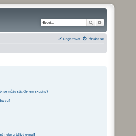
Hledat
Pokročilé hledání
Registrovat
Přihlásit se
ak se můžu stát členem skupiny?
 barvu?
ný nebo urážlivý e-mail!