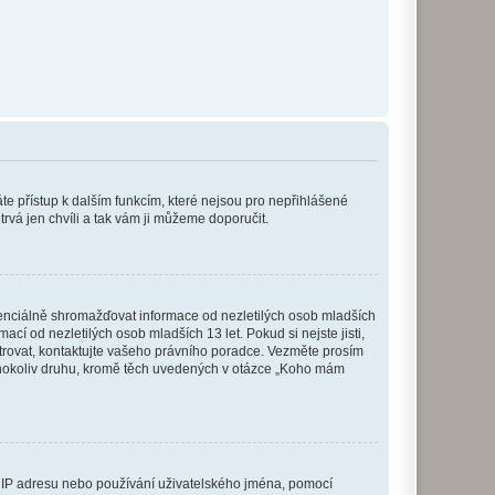
káte přístup k dalším funkcím, které nejsou pro nepřihlášené
trvá jen chvíli a tak vám ji můžeme doporučit.
enciálně shromažďovat informace od nezletilých osob mladších
í od nezletilých osob mladších 13 let. Pokud si nejste jisti,
istrovat, kontaktujte vašeho právního poradce. Vezměte prosím
kéhokoliv druhu, kromě těch uvedených v otázce „Koho mám
ši IP adresu nebo používání uživatelského jména, pomocí