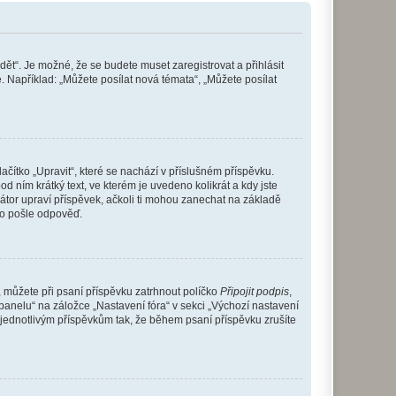
dět“. Je možné, že se budete muset zaregistrovat a přihlásit
 Například: „Můžete posílat nová témata“, „Můžete posílat
čítko „Upravit“, které se nachází v příslušném příspěvku.
 ním krátký text, ve kterém je uvedeno kolikrát a kdy jste
átor upraví příspěvek, ačkoli ti mohou zanechat na základě
do pošle odpověď.
e, můžete při psaní příspěvku zatrhnout políčko
Připojit podpis
,
anelu“ na záložce „Nastavení fóra“ v sekci „Výchozí nastavení
 jednotlivým příspěvkům tak, že během psaní příspěvku zrušíte