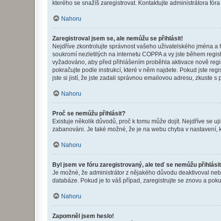
kterého se snažíš zaregistrovat. Kontaktujte administrátora fór
Nahoru
Zaregistroval jsem se, ale nemůžu se přihlásit!
Nejdříve zkontrolujte správnost vašeho uživatelského jména a 
soukromí nezletilých na internetu COPPA a vy jste během registr
vyžadováno, aby před přihlášením proběhla aktivace nově regis
pokračujte podle instrukcí, které v něm najdete. Pokud jste re
jste si jistí, že jste zadali správnou emailovou adresu, zkuste 
Nahoru
Proč se nemůžu přihlásit?
Existuje několik důvodů, proč k tomu může dojít. Nejdříve se ujis
zabanováni. Je také možné, že je na webu chyba v nastavení, k
Nahoru
Byl jsem ve fóru zaregistrovaný, ale teď se nemůžu přihlásit
Je možné, že administrátor z nějakého důvodu deaktivoval nebo 
databáze. Pokud je to váš případ, zaregistrujte se znovu a pokus
Nahoru
Zapomněl jsem heslo!