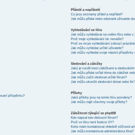
Přátelé a nepřátelé
Co jsou seznamy přátel a nepřátel?
Jak můžu přidat nebo odstranit uživatele d
Vyhledávání ve fóru
Jak můžu vyhledávat na celém fóru nebo v 
Proč moje vyhledávání nic nenašlo?
Proč se mi po vyhledávání zobrazí prázdná
Jak můžu vyhledat určité uživatele?
Jak můžu vyhledat svoje vlastní příspěvky
Sledování a záložky
Jaký je rozdíl mezi záložkami a sledováním
Jak můžu přidat určité téma do záložek neb
Jak můžu začít sledovat určité fórum?
Jak můžu ukončit sledování témat nebo fór
Přílohy
 psaní příspěvku?
Jaké přílohy jsou na tomto fóru povoleny?
Jak můžu najít všechny svoje přílohy?
Záležitosti týkající se phpBB
Kdo napsal toto diskusní fórum?
Proč ve fóru není funkce XY?
Koho mám kontaktovat ohledně stížnosti a/ne
Jak můžu kontaktovat administrátora fóra?