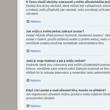
K čemu slouží obrázky zobrazené u mého uživatelského jm
Existují dva druhy obrázků, které můžou být v příspěvcích zobr
a indikují, kolik příspěvků jste odeslali, nebo pomáhají určit 
uživatele.
Nahoru
Jak můžu u svého jména zobrazit avatar?
Avatar můžete přidat pomocí možnosti „Nastavení avataru“, kter
avatar v Galerii, použít vzdálený avatar (z jiného webu), nebo a
nemůžete avatary používat, kontaktujte administrátora fóra.
Nahoru
Jaká je moje hodnost a jak ji můžu změnit?
Hodnosti, které jsou zobrazeny pod vaším uživatelským jménem, i
řečeno, nemůžete sami změnit znění žádných hodností ve fóru, 
většině fór to nebude tolerováno a moderátor nebo administrát
Nahoru
Když chci poslat e-mail uživateli fóra, musím se přihlásit?
Jen registrovaní uživatelé můžou posílat e-maily ostatním členů
anonymními uživateli.
Nahoru