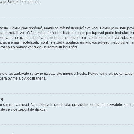
a a požádejte ho o pomoc.
hesla. Pokud jsou správné, mohly se stát následující dvě věci. Pokud je ve fóru 
ace zadali, že ještě nemáte třináct let, budete muset postupovat podle instrukcí, kt
trovaného účtu a to buď vámi, nebo administrátorem. Tato informace byla zobrazena
gistrační email neobdrželi, mohli jste zadat špatnou emailovou adresu, nebo byl em
s prosbou o pomoc kontaktovat administrátora fóra.
těte, že zadáváte správné uživatelské jméno a heslo. Pokud tomu tak je, kontaktujte a
terá by měla být odstraněna.
?!
smazal váš účet. Na některých fórech také pravidelně odstraňují uživatele, kteří d
te se více zapojit do diskuzí.