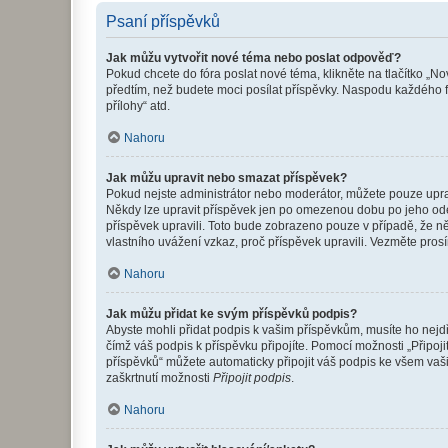
Psaní příspěvků
Jak můžu vytvořit nové téma nebo poslat odpověď?
Pokud chcete do fóra poslat nové téma, klikněte na tlačítko „No
předtím, než budete moci posílat příspěvky. Naspodu každého fó
přílohy“ atd.
Nahoru
Jak můžu upravit nebo smazat příspěvek?
Pokud nejste administrátor nebo moderátor, můžete pouze upravo
Někdy lze upravit příspěvek jen po omezenou dobu po jeho odesl
příspěvek upravili. Toto bude zobrazeno pouze v případě, že n
vlastního uvážení vzkaz, proč příspěvek upravili. Vezměte pr
Nahoru
Jak můžu přidat ke svým příspěvků podpis?
Abyste mohli přidat podpis k vašim příspěvkům, musíte ho nejdří
čímž váš podpis k příspěvku připojíte. Pomocí možnosti „Připo
příspěvků“ můžete automaticky připojit váš podpis ke všem vaš
zaškrtnutí možnosti
Připojit podpis
.
Nahoru