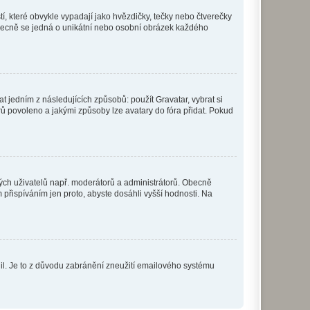
í, které obvykle vypadají jako hvězdičky, tečky nebo čtverečky
 a obecně se jedná o unikátní nebo osobní obrázek každého
t jedním z následujících způsobů: použít Gravatar, vybrat si
tarů povoleno a jakými způsoby lze avatary do fóra přidat. Pokud
itých uživatelů např. moderátorů a administrátorů. Obecně
přispíváním jen proto, abyste dosáhli vyšší hodnosti. Na
olil. Je to z důvodu zabránění zneužití emailového systému