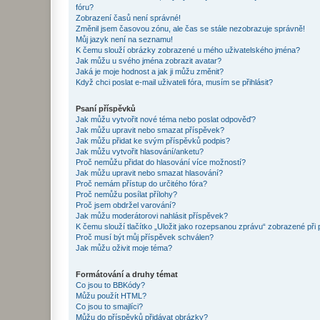
fóru?
Zobrazení časů není správné!
Změnil jsem časovou zónu, ale čas se stále nezobrazuje správně!
Můj jazyk není na seznamu!
K čemu slouží obrázky zobrazené u mého uživatelského jména?
Jak můžu u svého jména zobrazit avatar?
Jaká je moje hodnost a jak ji můžu změnit?
Když chci poslat e-mail uživateli fóra, musím se přihlásit?
Psaní příspěvků
Jak můžu vytvořit nové téma nebo poslat odpověď?
Jak můžu upravit nebo smazat příspěvek?
Jak můžu přidat ke svým příspěvků podpis?
Jak můžu vytvořit hlasování/anketu?
Proč nemůžu přidat do hlasování více možností?
Jak můžu upravit nebo smazat hlasování?
Proč nemám přístup do určitého fóra?
Proč nemůžu posílat přílohy?
Proč jsem obdržel varování?
Jak můžu moderátorovi nahlásit příspěvek?
K čemu slouží tlačítko „Uložit jako rozepsanou zprávu“ zobrazené při
Proč musí být můj příspěvek schválen?
Jak můžu oživit moje téma?
Formátování a druhy témat
Co jsou to BBKódy?
Můžu použít HTML?
Co jsou to smajlíci?
Můžu do příspěvků přidávat obrázky?