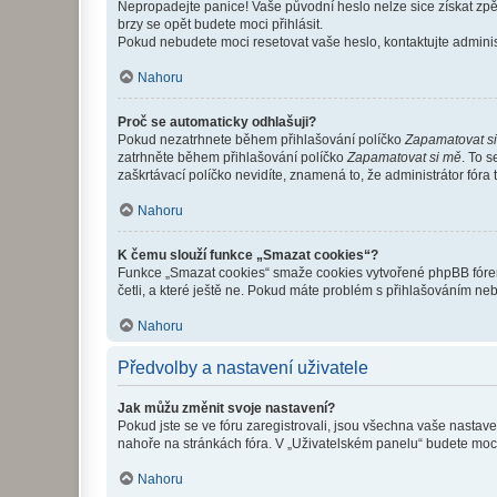
Nepropadejte panice! Vaše původní heslo nelze sice získat zpě
brzy se opět budete moci přihlásit.
Pokud nebudete moci resetovat vaše heslo, kontaktujte administ
Nahoru
Proč se automaticky odhlašuji?
Pokud nezatrhnete během přihlašování políčko
Zapamatovat s
zatrhněte během přihlašování políčko
Zapamatovat si mě
. To 
zaškrtávací políčko nevidíte, znamená to, že administrátor fóra 
Nahoru
K čemu slouží funkce „Smazat cookies“?
Funkce „Smazat cookies“ smaže cookies vytvořené phpBB fórem, 
četli, a které ještě ne. Pokud máte problém s přihlašováním 
Nahoru
Předvolby a nastavení uživatele
Jak můžu změnit svoje nastavení?
Pokud jste se ve fóru zaregistrovali, jsou všechna vaše nastav
nahoře na stránkách fóra. V „Uživatelském panelu“ budete moc
Nahoru