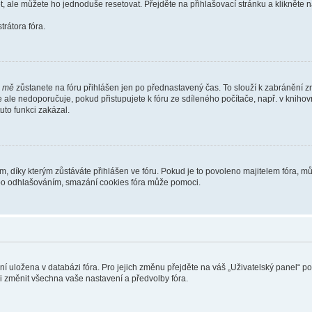
t, ale můžete ho jednoduše resetovat. Přejděte na přihlašovací stránku a klikněte
rátora fóra.
i mě
zůstanete na fóru přihlášen jen po přednastavený čas. To slouží k zabránění zn
se ale nedoporučuje, pokud přistupujete k fóru ze sdíleného počítače, např. v kniho
tuto funkci zakázal.
díky kterým zůstáváte přihlášen ve fóru. Pokud je to povoleno majitelem fóra, můž
nebo odhlašováním, smazání cookies fóra může pomoci.
ení uložena v databázi fóra. Pro jejich změnu přejděte na váš „Uživatelský panel“ p
i změnit všechna vaše nastavení a předvolby fóra.