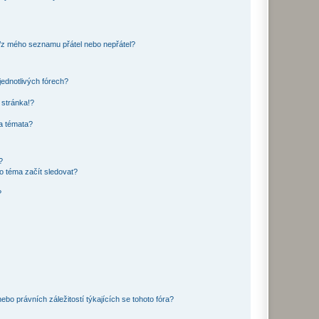
o/z mého seznamu přátel nebo nepřátel?
jednotlivých fórech?
 stránka!?
 a témata?
?
o téma začít sledovat?
?
bo právních záležitostí týkajících se tohoto fóra?