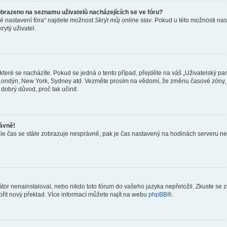
obrazeno na seznamu uživatelů nacházejících se ve fóru?
né nastavení fóra“ najdete možnost
Skrýt můj online stav
. Pokud u této možnosti nas
rytý uživatel.
teré se nacházíte. Pokud se jedná o tento případ, přejděte na váš „Uživatelský pa
a, Londýn, New York, Sydney atd. Vezměte prosím na vědomí, že změnu časové zóny, 
 dobrý důvod, proč tak učinit.
rávně!
ě, ale čas se stále zobrazuje nesprávně, pak je čas nastavený na hodinách serveru 
or nenainstaloval, nebo nikdo toto fórum do vašeho jazyka nepřeložil. Zkuste se ze
ořit nový překlad. Více informací můžete najít na webu
phpBB
®.