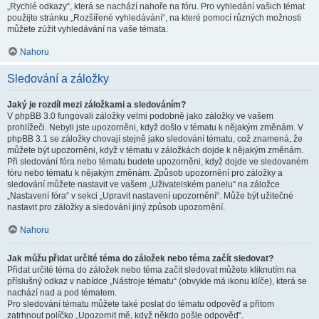
„Rychlé odkazy“, která se nachází nahoře na fóru. Pro vyhledání vašich témat
použijte stránku „Rozšířené vyhledávání“, na které pomocí různých možnosti
můžete zúžit vyhledávání na vaše témata.
Nahoru
Sledování a záložky
Jaký je rozdíl mezi záložkami a sledováním?
V phpBB 3.0 fungovali záložky velmi podobně jako záložky ve vašem
prohlížeči. Nebyli jste upozorněni, když došlo v tématu k nějakým změnám. V
phpBB 3.1 se záložky chovají stejně jako sledování tématu, což znamená, že
můžete být upozorněni, když v tématu v záložkách dojde k nějakým změnám.
Při sledování fóra nebo tématu budete upozorněni, když dojde ve sledovaném
fóru nebo tématu k nějakým změnám. Způsob upozornění pro záložky a
sledování můžete nastavit ve vašem „Uživatelském panelu“ na záložce
„Nastavení fóra“ v sekci „Upravit nastavení upozornění“. Může být užitečné
nastavit pro záložky a sledování jiný způsob upozornění.
Nahoru
Jak můžu přidat určité téma do záložek nebo téma začít sledovat?
Přidat určité téma do záložek nebo téma začít sledovat můžete kliknutím na
příslušný odkaz v nabídce „Nástroje tématu“ (obvykle má ikonu klíče), která se
nachází nad a pod tématem.
Pro sledování tématu můžete také poslat do tématu odpověď a přitom
zatrhnout políčko „Upozornit mě, když někdo pošle odpověď“.