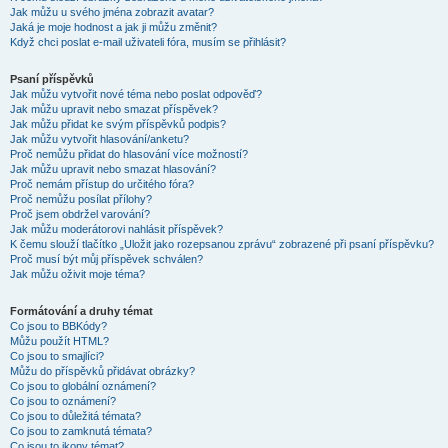
Jak můžu u svého jména zobrazit avatar?
Jaká je moje hodnost a jak ji můžu změnit?
Když chci poslat e-mail uživateli fóra, musím se přihlásit?
Psaní příspěvků
Jak můžu vytvořit nové téma nebo poslat odpověď?
Jak můžu upravit nebo smazat příspěvek?
Jak můžu přidat ke svým příspěvků podpis?
Jak můžu vytvořit hlasování/anketu?
Proč nemůžu přidat do hlasování více možností?
Jak můžu upravit nebo smazat hlasování?
Proč nemám přístup do určitého fóra?
Proč nemůžu posílat přílohy?
Proč jsem obdržel varování?
Jak můžu moderátorovi nahlásit příspěvek?
K čemu slouží tlačítko „Uložit jako rozepsanou zprávu“ zobrazené při psaní příspěvku?
Proč musí být můj příspěvek schválen?
Jak můžu oživit moje téma?
Formátování a druhy témat
Co jsou to BBKódy?
Můžu použít HTML?
Co jsou to smajlíci?
Můžu do příspěvků přidávat obrázky?
Co jsou to globální oznámení?
Co jsou to oznámení?
Co jsou to důležitá témata?
Co jsou to zamknutá témata?
Co jsou to ikony témat?