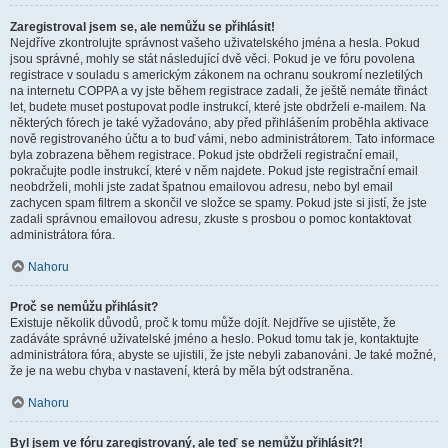
Zaregistroval jsem se, ale nemůžu se přihlásit!
Nejdříve zkontrolujte správnost vašeho uživatelského jména a hesla. Pokud
jsou správné, mohly se stát následující dvě věci. Pokud je ve fóru povolena
registrace v souladu s americkým zákonem na ochranu soukromí nezletilých
na internetu COPPA a vy jste během registrace zadali, že ještě nemáte třináct
let, budete muset postupovat podle instrukcí, které jste obdrželi e-mailem. Na
některých fórech je také vyžadováno, aby před přihlášením proběhla aktivace
nově registrovaného účtu a to buď vámi, nebo administrátorem. Tato informace
byla zobrazena během registrace. Pokud jste obdrželi registrační email,
pokračujte podle instrukcí, které v něm najdete. Pokud jste registrační email
neobdrželi, mohli jste zadat špatnou emailovou adresu, nebo byl email
zachycen spam filtrem a skončil ve složce se spamy. Pokud jste si jistí, že jste
zadali správnou emailovou adresu, zkuste s prosbou o pomoc kontaktovat
administrátora fóra.
Nahoru
Proč se nemůžu přihlásit?
Existuje několik důvodů, proč k tomu může dojít. Nejdříve se ujistěte, že
zadáváte správné uživatelské jméno a heslo. Pokud tomu tak je, kontaktujte
administrátora fóra, abyste se ujistili, že jste nebyli zabanováni. Je také možné,
že je na webu chyba v nastavení, která by měla být odstraněna.
Nahoru
Byl jsem ve fóru zaregistrovaný, ale teď se nemůžu přihlásit?!