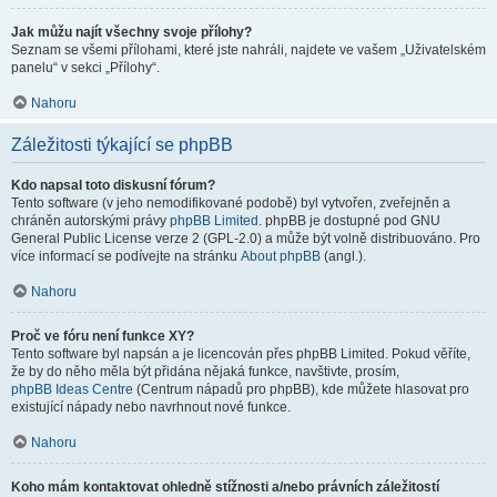
Jak můžu najít všechny svoje přílohy?
Seznam se všemi přílohami, které jste nahráli, najdete ve vašem „Uživatelském
panelu“ v sekci „Přílohy“.
Nahoru
Záležitosti týkající se phpBB
Kdo napsal toto diskusní fórum?
Tento software (v jeho nemodifikované podobě) byl vytvořen, zveřejněn a
chráněn autorskými právy
phpBB Limited
. phpBB je dostupné pod GNU
General Public License verze 2 (GPL-2.0) a může být volně distribuováno. Pro
více informací se podívejte na stránku
About phpBB
(angl.).
Nahoru
Proč ve fóru není funkce XY?
Tento software byl napsán a je licencován přes phpBB Limited. Pokud věříte,
že by do něho měla být přidána nějaká funkce, navštivte, prosím,
phpBB Ideas Centre
(Centrum nápadů pro phpBB), kde můžete hlasovat pro
existující nápady nebo navrhnout nové funkce.
Nahoru
Koho mám kontaktovat ohledně stížnosti a/nebo právních záležitostí