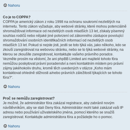
Nahoru
Co je to COPPA?
COPPA je americký zákon z roku 1998 na ochranu soukromí nezletilých na
internetu. Tento zákon vyžaduje, aby webové stránky, které mohou potenciálně
shromažďovat informace od nezletilých osob mladších 13 let, získaly písemný
souhlas rodičů nebo nějaké jiné potvrzení od zákonného zástupce povolující
shromažďování osobních identifikačních informací od nezletilých osob
mladších 13 let. Pokud si nejste jisti, jestli se toto týká vás, jako někoho, kdo se
zkouší zaregistrovat na webovou stránku, nebo se to týká webové stránky, na
kterou se zkoušíte zaregistrovat, kontaktujte vašeho právního poradce.
Vezměte prosím na vědomí, že ani phpBB Limited ani majitelé tohoto fóra
nemůžou poskytovat právní poradenství a není kontaktním místem pro právní
zájmy jakéhokoliv druhu, kromě těch uvedených v otázce „Koho mám
kontaktovat ohledně stížnosti a/nebo právních záležitostí týkajících se tohoto
fóra?“.
Nahoru
Proč se nemůžu zaregistrovat?
Je možné, že administrátor fóra zakázal registrace, aby zabránil novým
návštěvníkům, aby se stali členy fóra. Administrátor mohl také zakázat vaši IP
adresu nebo používání uživatelského jména, pomocí kterého se snažíš
zaregistrovat. Kontaktujte administrátora fóra a požádejte ho o pomoc.
Nahoru