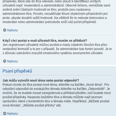
příspěvků, které jste do fóra odeslali, nebo slouží k identifikaci určitých
uživatelů např. moderátorů a administrátorů. Obecně řečeno, nemůžete sami
změnit znění žádných hodností ve fóru, protože jsou nastaveny
administrátorem fóra. Prosím, nezatěžujte fórum zbytečným přispíváním jen
proto, abyste dosáhli vyšší hodnosti. Na většině fór to nebude tolerováno a
moderátor nebo administrátor jednoduše sníží váš počet příspěvků.
Nahoru
Když chci poslat e-mail uživateli fóra, musím se přihlásit?
Jen registrovaní uživatelé můžou posílat e-maily ostatním členům fóra přes
vestavěný formulář a to jen v případě, že administrátor tuto funkci povolil. Je to
z důvodu zabránění zneužití emailového systému anonymními uživateli.
Nahoru
Psaní příspěvků
Jak můžu vytvořit nové téma nebo poslat odpověď?
Pokud chcete do fóra poslat nové téma, klikněte na tlačítko „Nové téma“. Pro
odeslání odpovědi do existujícího tématu klikněte na tlačítko „Odpovědět“. Je
možné, že se budete muset zaregistrovat a přihlásit předtím, než budete moci
posílat příspěvky. Naspodu každého fóra a tématu můžete najít seznam
oprávnění, které v konkrétním fóru a tématu máte. Například: „Můžete posílat
nová témata“, „Můžete posílat přílohy“ atd.
Nahoru