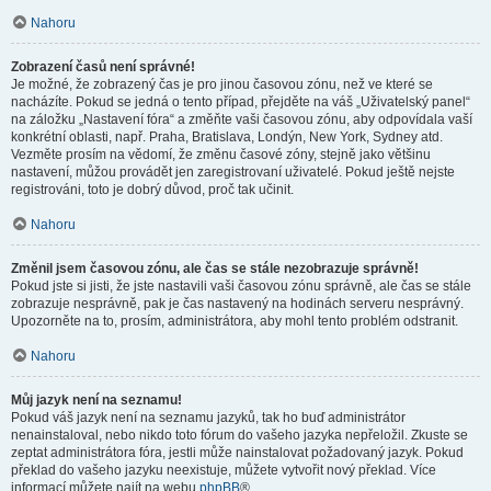
Nahoru
Zobrazení časů není správné!
Je možné, že zobrazený čas je pro jinou časovou zónu, než ve které se
nacházíte. Pokud se jedná o tento případ, přejděte na váš „Uživatelský panel“
na záložku „Nastavení fóra“ a změňte vaši časovou zónu, aby odpovídala vaší
konkrétní oblasti, např. Praha, Bratislava, Londýn, New York, Sydney atd.
Vezměte prosím na vědomí, že změnu časové zóny, stejně jako většinu
nastavení, můžou provádět jen zaregistrovaní uživatelé. Pokud ještě nejste
registrováni, toto je dobrý důvod, proč tak učinit.
Nahoru
Změnil jsem časovou zónu, ale čas se stále nezobrazuje správně!
Pokud jste si jisti, že jste nastavili vaši časovou zónu správně, ale čas se stále
zobrazuje nesprávně, pak je čas nastavený na hodinách serveru nesprávný.
Upozorněte na to, prosím, administrátora, aby mohl tento problém odstranit.
Nahoru
Můj jazyk není na seznamu!
Pokud váš jazyk není na seznamu jazyků, tak ho buď administrátor
nenainstaloval, nebo nikdo toto fórum do vašeho jazyka nepřeložil. Zkuste se
zeptat administrátora fóra, jestli může nainstalovat požadovaný jazyk. Pokud
překlad do vašeho jazyku neexistuje, můžete vytvořit nový překlad. Více
informací můžete najít na webu
phpBB
®.