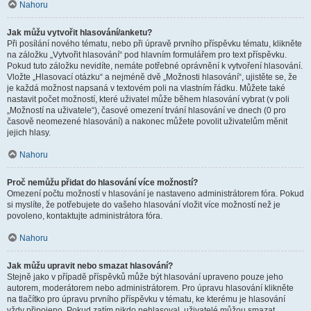
Nahoru
Jak můžu vytvořit hlasování/anketu?
Při posílání nového tématu, nebo při úpravě prvního příspěvku tématu, klikněte
na záložku „Vytvořit hlasování“ pod hlavním formulářem pro text příspěvku.
Pokud tuto záložku nevidíte, nemáte potřebné oprávnění k vytvoření hlasování.
Vložte „Hlasovací otázku“ a nejméně dvě „Možnosti hlasování“, ujistěte se, že
je každá možnost napsaná v textovém poli na vlastním řádku. Můžete také
nastavit počet možností, které uživatel může během hlasování vybrat (v poli
„Možností na uživatele“), časové omezení trvání hlasování ve dnech (0 pro
časově neomezené hlasování) a nakonec můžete povolit uživatelům měnit
jejich hlasy.
Nahoru
Proč nemůžu přidat do hlasování více možností?
Omezení počtu možností v hlasování je nastaveno administrátorem fóra. Pokud
si myslíte, že potřebujete do vašeho hlasování vložit více možností než je
povoleno, kontaktujte administrátora fóra.
Nahoru
Jak můžu upravit nebo smazat hlasování?
Stejně jako v případě příspěvků může být hlasování upraveno pouze jeho
autorem, moderátorem nebo administrátorem. Pro úpravu hlasování klikněte
na tlačítko pro úpravu prvního příspěvku v tématu, ke kterému je hlasování
vždy připojeno. Pokud zatím nikdo nehlasoval, uživatelé můžou smazat