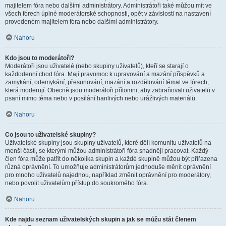
majitelem fóra nebo dalšími administrátory. Administrátoři také můžou mít ve
všech fórech úplné moderátorské schopnosti, opět v závislosti na nastavení
provedeném majitelem fóra nebo dalšími administrátory.
Nahoru
Kdo jsou to moderátoři?
Moderátoři jsou uživatelé (nebo skupiny uživatelů), kteří se starají o
každodenní chod fóra. Mají pravomoc k upravování a mazání příspěvků a
zamykání, odemykání, přesunování, mazání a rozdělování témat ve fórech,
která moderují. Obecně jsou moderátoři přítomni, aby zabraňovali uživatelů v
psaní mimo téma nebo v posílání hanlivých nebo urážlivých materiálů.
Nahoru
Co jsou to uživatelské skupiny?
Uživatelské skupiny jsou skupiny uživatelů, které dělí komunitu uživatelů na
menší části, se kterými můžou administrátoři fóra snadněji pracovat. Každý
člen fóra může patřit do několika skupin a každé skupině můžou být přiřazena
různá oprávnění. To umožňuje administrátorům jednoduše měnit oprávnění
pro mnoho uživatelů najednou, například změnit oprávnění pro moderátory,
nebo povolit uživatelům přístup do soukromého fóra.
Nahoru
Kde najdu seznam uživatelských skupin a jak se můžu stát členem