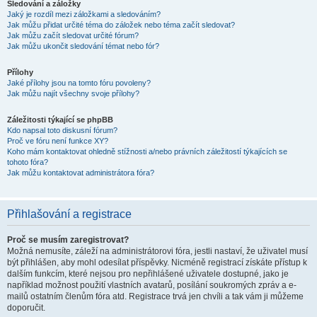
Sledování a záložky
Jaký je rozdíl mezi záložkami a sledováním?
Jak můžu přidat určité téma do záložek nebo téma začít sledovat?
Jak můžu začít sledovat určité fórum?
Jak můžu ukončit sledování témat nebo fór?
Přílohy
Jaké přílohy jsou na tomto fóru povoleny?
Jak můžu najít všechny svoje přílohy?
Záležitosti týkající se phpBB
Kdo napsal toto diskusní fórum?
Proč ve fóru není funkce XY?
Koho mám kontaktovat ohledně stížnosti a/nebo právních záležitostí týkajících se
tohoto fóra?
Jak můžu kontaktovat administrátora fóra?
Přihlašování a registrace
Proč se musím zaregistrovat?
Možná nemusíte, záleží na administrátorovi fóra, jestli nastaví, že uživatel musí
být přihlášen, aby mohl odesílat příspěvky. Nicméně registrací získáte přístup k
dalším funkcím, které nejsou pro nepřihlášené uživatele dostupné, jako je
například možnost použití vlastních avatarů, posílání soukromých zpráv a e-
mailů ostatním členům fóra atd. Registrace trvá jen chvíli a tak vám ji můžeme
doporučit.