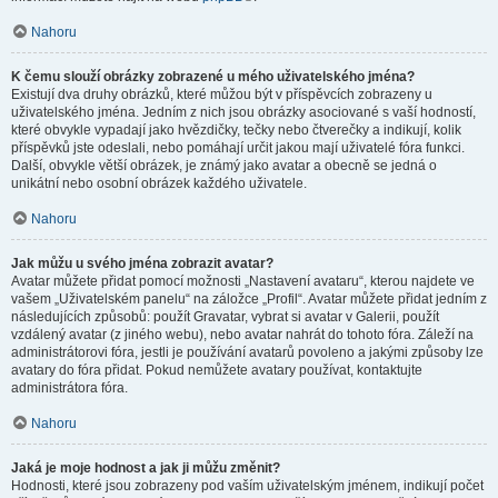
Nahoru
K čemu slouží obrázky zobrazené u mého uživatelského jména?
Existují dva druhy obrázků, které můžou být v příspěvcích zobrazeny u
uživatelského jména. Jedním z nich jsou obrázky asociované s vaší hodností,
které obvykle vypadají jako hvězdičky, tečky nebo čtverečky a indikují, kolik
příspěvků jste odeslali, nebo pomáhají určit jakou mají uživatelé fóra funkci.
Další, obvykle větší obrázek, je známý jako avatar a obecně se jedná o
unikátní nebo osobní obrázek každého uživatele.
Nahoru
Jak můžu u svého jména zobrazit avatar?
Avatar můžete přidat pomocí možnosti „Nastavení avataru“, kterou najdete ve
vašem „Uživatelském panelu“ na záložce „Profil“. Avatar můžete přidat jedním z
následujících způsobů: použít Gravatar, vybrat si avatar v Galerii, použít
vzdálený avatar (z jiného webu), nebo avatar nahrát do tohoto fóra. Záleží na
administrátorovi fóra, jestli je používání avatarů povoleno a jakými způsoby lze
avatary do fóra přidat. Pokud nemůžete avatary používat, kontaktujte
administrátora fóra.
Nahoru
Jaká je moje hodnost a jak ji můžu změnit?
Hodnosti, které jsou zobrazeny pod vaším uživatelským jménem, indikují počet