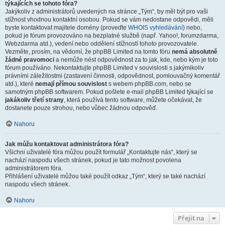
týkajících se tohoto fóra?
Jakýkoliv z administrátorů uvedených na stránce „Tým“, by měl být pro vaši
stížnost vhodnou kontaktní osobou. Pokud se vám nedostane odpovědi, měli
byste kontaktovat majitele domény (proveďte
WHOIS vyhledávání
) nebo,
pokud je fórum provozováno na bezplatné službě (např. Yahoo!, forumzdarma,
Webzdarma atd.), vedení nebo oddělení stížností tohoto provozovatele.
Vezměte, prosím, na vědomí, že phpBB Limited na tomto fóru
nemá absolutně
žádné pravomoci
a nemůže nést odpovědnost za to jak, kde, nebo kým je toto
fórum používáno. Nekontaktujte phpBB Limited v souvislosti s jakýmikoliv
právními záležitostmi (zastavení činnosti, odpovědnost, pomlouvačný komentář
atd.), které
nemají přímou souvislost
s webem phpBB.com, nebo se
samotným phpBB softwarem. Pokud pošlete e-mail phpBB Limited týkající se
jakákoliv třetí strany
, která používá tento software, můžete očekávat, že
dostanete pouze strohou, nebo vůbec žádnou odpověď.
Nahoru
Jak můžu kontaktovat administrátora fóra?
Všichni uživatelé fóra můžou použít formulář „Kontaktujte nás“, který se
nachází naspodu všech stránek, pokud je tato možnost povolena
administrátorem fóra.
Přihlášení uživatelé můžou také použít odkaz „Tým“, který se také nachází
naspodu všech stránek.
Nahoru
Přejít na