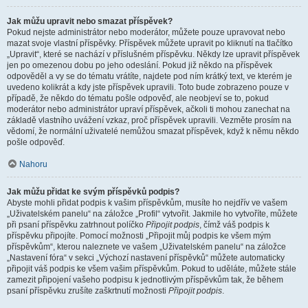
Jak můžu upravit nebo smazat příspěvek?
Pokud nejste administrátor nebo moderátor, můžete pouze upravovat nebo
mazat svoje vlastní příspěvky. Příspěvek můžete upravit po kliknutí na tlačítko
„Upravit“, které se nachází v příslušném příspěvku. Někdy lze upravit příspěvek
jen po omezenou dobu po jeho odeslání. Pokud již někdo na příspěvek
odpověděl a vy se do tématu vrátíte, najdete pod ním krátký text, ve kterém je
uvedeno kolikrát a kdy jste příspěvek upravili. Toto bude zobrazeno pouze v
případě, že někdo do tématu pošle odpověď, ale neobjeví se to, pokud
moderátor nebo administrátor upraví příspěvek, ačkoli ti mohou zanechat na
základě vlastního uvážení vzkaz, proč příspěvek upravili. Vezměte prosím na
vědomí, že normální uživatelé nemůžou smazat příspěvek, když k němu někdo
pošle odpověď.
Nahoru
Jak můžu přidat ke svým příspěvků podpis?
Abyste mohli přidat podpis k vašim příspěvkům, musíte ho nejdřív ve vašem
„Uživatelském panelu“ na záložce „Profil“ vytvořit. Jakmile ho vytvoříte, můžete
při psaní příspěvku zatrhnout políčko
Připojit podpis
, čímž váš podpis k
příspěvku připojíte. Pomocí možnosti „Připojit můj podpis ke všem mým
příspěvkům“, kterou naleznete ve vašem „Uživatelském panelu“ na záložce
„Nastavení fóra“ v sekci „Výchozí nastavení příspěvků“ můžete automaticky
připojit váš podpis ke všem vašim příspěvkům. Pokud to uděláte, můžete stále
zamezit připojení vašeho podpisu k jednotlivým příspěvkům tak, že během
psaní příspěvku zrušíte zaškrtnutí možnosti
Připojit podpis
.