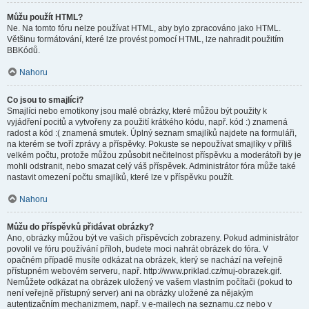
Můžu použít HTML?
Ne. Na tomto fóru nelze používat HTML, aby bylo zpracováno jako HTML.
Většinu formátování, které lze provést pomocí HTML, lze nahradit použitím
BBKódů.
Nahoru
Co jsou to smajlíci?
Smajlíci nebo emotikony jsou malé obrázky, které můžou být použity k
vyjádření pocitů a vytvořeny za použití krátkého kódu, např. kód :) znamená
radost a kód :( znamená smutek. Úplný seznam smajlíků najdete na formuláři,
na kterém se tvoří zprávy a příspěvky. Pokuste se nepoužívat smajlíky v příliš
velkém počtu, protože můžou způsobit nečitelnost příspěvku a moderátoři by je
mohli odstranit, nebo smazat celý váš příspěvek. Administrátor fóra může také
nastavit omezení počtu smajlíků, které lze v příspěvku použít.
Nahoru
Můžu do příspěvků přidávat obrázky?
Ano, obrázky můžou být ve vašich příspěvcích zobrazeny. Pokud administrátor
povolil ve fóru používání příloh, budete moci nahrát obrázek do fóra. V
opačném případě musíte odkázat na obrázek, který se nachází na veřejně
přístupném webovém serveru, např. http://www.priklad.cz/muj-obrazek.gif.
Nemůžete odkázat na obrázek uložený ve vašem vlastním počítači (pokud to
není veřejně přístupný server) ani na obrázky uložené za nějakým
autentizačním mechanizmem, např. v e-mailech na seznamu.cz nebo v