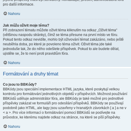
pro další informace.
Nahoru
Jak můžu oživit moje téma?
Při zobrazení tématu můžete oživit téma kliknutím na odkaz „Oživit téma“
(většinou naspodu stránky), čímž se téma přesune na první místo ve fóru.
Pokud tento odkaz nevidíte, mohlo být oživování témat zakázáno, nebo ještě
neuběhla doba, po které je povoleno téma oživit. Oživit téma jde také
jednoduše tak, že do něho odešlete příspěvek. Pokud to ale budete dělat,
ujistěte se, že to není proti pravidlům fóra.
Nahoru
Formátování a druhy témat
Co jsou to BBKódy?
BBKódy jsou speciální implementace HTML jazyka, které poskytují velkou
kontrolu pro formátování jednotlivých objektů v příspěvcích. Možnost používání
BBKódů uděluje administrátor fóra, ale BBKódy je také možné pro jednotlivé
příspěvky zakázat ve formuláři pro odesílání příspěvků. BBKódy se používají
podobně jako HTML, ale tagy jsou uzavřeny v hranatých závorkách [ a ] a ne v
< a >. Pro více informací o formátování pomocí BBKódů se podívejte na
průvodce, ke kterému najdete odkaz na stránce, na které se píší příspěvky.
Nahoru