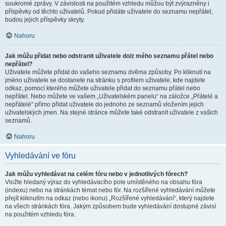
soukromé zprávy. V závislosti na použitém vzhledu můžou být zvýrazněny i
příspěvky od těchto uživatelů. Pokud přidáte uživatele do seznamu nepřátel,
budou jejich příspěvky skryty.
Nahoru
Jak můžu přidat nebo odstranit uživatele do/z mého seznamu přátel nebo
nepřátel?
Uživatele můžete přidat do vašeho seznamu dvěma způsoby. Po kliknutí na
jméno uživatele se dostanete na stránku s profilem uživatele, kde najdete
odkaz, pomocí kterého můžete uživatele přidat do seznamu přátel nebo
nepřátel. Nebo můžete ve vašem „Uživatelském panelu“ na záložce „Přátelé a
nepřátelé“ přímo přidat uživatele do jednoho ze seznamů vložením jejich
uživatelských jmen. Na stejné stránce můžete také odstranit uživatele z vašich
seznamů.
Nahoru
Vyhledávání ve fóru
Jak můžu vyhledávat na celém fóru nebo v jednotlivých fórech?
Vložte hledaný výraz do vyhledávacího pole umístěného na obsahu fóra
(indexu) nebo na stránkách témat nebo fór. Na rozšířené vyhledávání můžete
přejít kliknutím na odkaz (nebo ikonu) „Rozšířené vyhledávání“, který najdete
na všech stránkách fóra. Jakým způsobem bude vyhledávání dostupné závisí
na použitém vzhledu fóra.