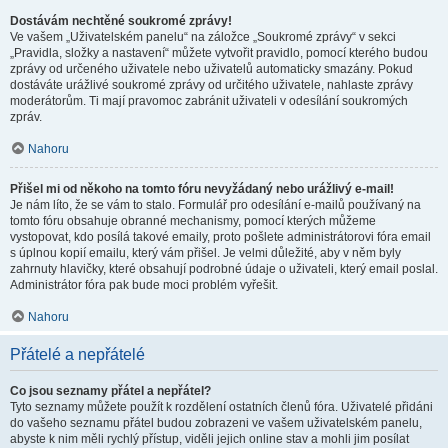
Dostávám nechtěné soukromé zprávy!
Ve vašem „Uživatelském panelu“ na záložce „Soukromé zprávy“ v sekci
„Pravidla, složky a nastavení“ můžete vytvořit pravidlo, pomocí kterého budou
zprávy od určeného uživatele nebo uživatelů automaticky smazány. Pokud
dostáváte urážlivé soukromé zprávy od určitého uživatele, nahlaste zprávy
moderátorům. Ti mají pravomoc zabránit uživateli v odesílání soukromých
zpráv.
Nahoru
Přišel mi od někoho na tomto fóru nevyžádaný nebo urážlivý e-mail!
Je nám líto, že se vám to stalo. Formulář pro odesílání e-mailů používaný na
tomto fóru obsahuje obranné mechanismy, pomocí kterých můžeme
vystopovat, kdo posílá takové emaily, proto pošlete administrátorovi fóra email
s úplnou kopií emailu, který vám přišel. Je velmi důležité, aby v něm byly
zahrnuty hlavičky, které obsahují podrobné údaje o uživateli, který email poslal.
Administrátor fóra pak bude moci problém vyřešit.
Nahoru
Přátelé a nepřátelé
Co jsou seznamy přátel a nepřátel?
Tyto seznamy můžete použít k rozdělení ostatních členů fóra. Uživatelé přidáni
do vašeho seznamu přátel budou zobrazeni ve vašem uživatelském panelu,
abyste k nim měli rychlý přístup, viděli jejich online stav a mohli jim posílat