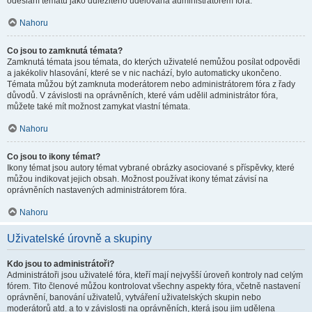
odeslání tématu jako důležitého udělována administrátorem fóra.
Nahoru
Co jsou to zamknutá témata?
Zamknutá témata jsou témata, do kterých uživatelé nemůžou posílat odpovědi
a jakékoliv hlasování, které se v nic nachází, bylo automaticky ukončeno.
Témata můžou být zamknuta moderátorem nebo administrátorem fóra z řady
důvodů. V závislosti na oprávněních, které vám udělil administrátor fóra,
můžete také mít možnost zamykat vlastní témata.
Nahoru
Co jsou to ikony témat?
Ikony témat jsou autory témat vybrané obrázky asociované s příspěvky, které
můžou indikovat jejich obsah. Možnost používat ikony témat závisí na
oprávněních nastavených administrátorem fóra.
Nahoru
Uživatelské úrovně a skupiny
Kdo jsou to administrátoři?
Administrátoři jsou uživatelé fóra, kteří mají nejvyšší úroveň kontroly nad celým
fórem. Tito členové můžou kontrolovat všechny aspekty fóra, včetně nastavení
oprávnění, banování uživatelů, vytváření uživatelských skupin nebo
moderátorů atd. a to v závislosti na oprávněních, která jsou jim udělena