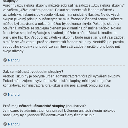
skupiny?
Všechny uživatelské skupiny můžete zobrazit na záložce „Uživatelské skupiny“
ve vašem „Uživatelském panelu“. Pokud se chcete stát členem některé z
uživatelských skupin, pokračujte kliknutím na příslušné tlačítko. Ne do všech
skupin je volný přístup. V některých se musí žádost o členství schválit, některé
můžou být uzavřené a některé můžou být dokonce skryté. Pokud je skupiny
otevřená, můžete se stát jejím členem po kliknutí na příslušné tlačítko. Pokud
členství ve skupině vyžaduje schválení, můžete o ně požádat kliknutím na
příslušné tlačítko. Vedoucí uživatelské skupiny bude muset schválit vaši žádost
a může se vás zeptat, proč se chcete stát členem skupiny. Neobtěžujte, prosím,
vedoucího skupiny v případě, že zamítne vaši žádost - určitě pro to bude mít
svoje důvody.
Nahoru
Jak se můžu stát vedoucím skupiny?
Vedoucí skupiny je obvykle určen administrátorem fóra při vytváření skupiny.
Pokud máte zájem o vytvoření uživatelské skupiny, měli byste nejdříve
kontaktovat administrátora fóra - zkuste mu poslat soukromou zprávu.
Nahoru
Proč mají některé uživatelské skupiny jinou barvu?
Je možné, že administrátor fóra přiřadil k členům určitých skupin nějakou
barvu, aby bylo jednodušší identifikovat členy těchto skupin.
Nahoru