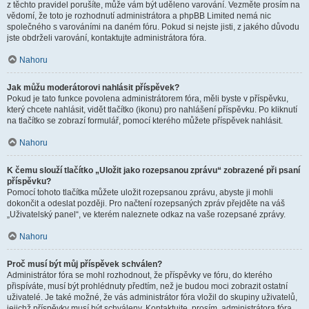
z těchto pravidel porušíte, může vám být uděleno varování. Vezměte prosím na
vědomí, že toto je rozhodnutí administrátora a phpBB Limited nemá nic
společného s varováními na daném fóru. Pokud si nejste jisti, z jakého důvodu
jste obdrželi varování, kontaktujte administrátora fóra.
Nahoru
Jak můžu moderátorovi nahlásit příspěvek?
Pokud je tato funkce povolena administrátorem fóra, měli byste v příspěvku,
který chcete nahlásit, vidět tlačítko (ikonu) pro nahlášení příspěvku. Po kliknutí
na tlačítko se zobrazí formulář, pomocí kterého můžete příspěvek nahlásit.
Nahoru
K čemu slouží tlačítko „Uložit jako rozepsanou zprávu“ zobrazené při psaní
příspěvku?
Pomocí tohoto tlačítka můžete uložit rozepsanou zprávu, abyste ji mohli
dokončit a odeslat později. Pro načtení rozepsaných zpráv přejděte na váš
„Uživatelský panel“, ve kterém naleznete odkaz na vaše rozepsané zprávy.
Nahoru
Proč musí být můj příspěvek schválen?
Administrátor fóra se mohl rozhodnout, že příspěvky ve fóru, do kterého
přispíváte, musí být prohlédnuty předtím, než je budou moci zobrazit ostatní
uživatelé. Je také možné, že vás administrátor fóra vložil do skupiny uživatelů,
jejichž příspěvky musí být schváleny. Kontaktujte, prosím, administrátora fóra