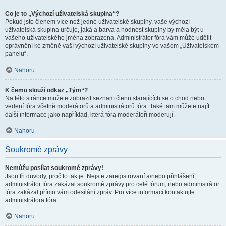
Co je to „Výchozí uživatelská skupina“?
Pokud jste členem více než jedné uživatelské skupiny, vaše výchozí
uživatelská skupina určuje, jaká a barva a hodnost skupiny by měla být u
vašeho uživatelského jména zobrazena. Administrátor fóra vám může udělit
oprávnění ke změně vaší výchozí uživatelské skupiny ve vašem „Uživatelském
panelu“.
Nahoru
K čemu slouží odkaz „Tým“?
Na této stránce můžete zobrazit seznam členů starajících se o chod nebo
vedení fóra včetně moderátorů a administrátorů fóra. Také tam můžete najít
další informace jako například, která fóra moderátoři moderují.
Nahoru
Soukromé zprávy
Nemůžu posílat soukromé zprávy!
Jsou tři důvody, proč to tak je. Nejste zaregistrovaní a/nebo přihlášení,
administrátor fóra zakázal soukromé zprávy pro celé fórum, nebo administrátor
fóra zakázal přímo vám odesílání zpráv. Pro více informací kontaktujte
administrátora fóra.
Nahoru