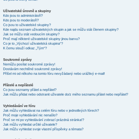
Uživatelské úrovně a skupiny
Kdo jsou to administrátoři?
Kdo jsou to moderátoři?
Co jsou to uživatelské skupiny?
Kde najdu seznam uživatelských skupin a jak se můžu stát členem skupiny?
Jak se můžu stát vedoucím skupiny?
Proč mají některé uživatelské skupiny jinou barvu?
Co je to „Výchozí uživatelská skupina“?
K čemu slouží odkaz „Tým“?
Soukromé zprávy
Nemůžu posílat soukromé zprávy!
Dostávám nechtěné soukromé zprávy!
Přišel mi od někoho na tomto fóru nevyžádaný nebo urážlivý e-mail!
Přátelé a nepřátelé
Co jsou seznamy přátel a nepřátel?
Jak můžu přidat nebo odstranit uživatele do/z mého seznamu přátel nebo nepřátel?
Vyhledávání ve fóru
Jak můžu vyhledávat na celém fóru nebo v jednotlivých fórech?
Proč moje vyhledávání nic nenašlo?
Proč se mi po vyhledávání zobrazí prázdná stránka!?
Jak můžu vyhledat určité uživatele?
Jak můžu vyhledat svoje vlastní příspěvky a témata?