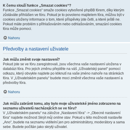
K čemu slouží funkce „Smazat cookies“?
Funkce „Smazat cookies“ smaže cookies vytvořené phpBB fórem, díky kterým
zůstáváte přihlášen ve fóru. Pokud je to povoleno majitelem fóra, můžou být v
cookies uloženy informace o tom, které příspěvky jste četli, a které ještě ne.
Pokud máte problém s přihlašováním nebo odhlašováním, smazání cookies
fóra může pomoci.
Nahoru
Předvolby a nastavení uživatele
Jak můžu změnit svoje nastavení?
Pokud jste se ve fóru zaregistrovali, jsou všechna vaše nastavení uložena v
databázi fóra. Pro jejich změnu přejděte na váš „Uživatelský panel“ pomocí
odkazu, který obvykle najdete po kliknutí na vaše jméno nahoře na stránkách
fóra. V „Uživatelském panelu“ budete moci změnit všechna vaše nastavení a
předvolby fóra.
Nahoru
Jak můžu zabránit tomu, aby bylo moje uživatelské jméno zobrazeno na
seznamu uživatelů nacházejících se ve fóru?
V „Uživatelském panelu“ na záložce „Nastavení fóra“ -> „Obecné nastavení
fóra“ najdete možnost
Skrýt můj online stav
. Pokud u této možnosti nastavíte
„Ano“, budete na seznamu viditelní jen pro administrátory, moderátory a sama
sebe. Budete počítán jako skrytý uživatel.