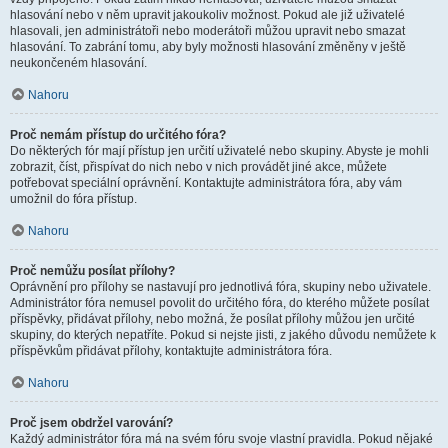
hlasování nebo v něm upravit jakoukoliv možnost. Pokud ale již uživatelé
hlasovali, jen administrátoři nebo moderátoři můžou upravit nebo smazat
hlasování. To zabrání tomu, aby byly možnosti hlasování změněny v ještě
neukončeném hlasování.
Nahoru
Proč nemám přístup do určitého fóra?
Do některých fór mají přístup jen určití uživatelé nebo skupiny. Abyste je mohli
zobrazit, číst, přispívat do nich nebo v nich provádět jiné akce, můžete
potřebovat speciální oprávnění. Kontaktujte administrátora fóra, aby vám
umožnil do fóra přístup.
Nahoru
Proč nemůžu posílat přílohy?
Oprávnění pro přílohy se nastavují pro jednotlivá fóra, skupiny nebo uživatele.
Administrátor fóra nemusel povolit do určitého fóra, do kterého můžete posílat
příspěvky, přidávat přílohy, nebo možná, že posílat přílohy můžou jen určité
skupiny, do kterých nepatříte. Pokud si nejste jisti, z jakého důvodu nemůžete k
příspěvkům přidávat přílohy, kontaktujte administrátora fóra.
Nahoru
Proč jsem obdržel varování?
Každý administrátor fóra má na svém fóru svoje vlastní pravidla. Pokud nějaké