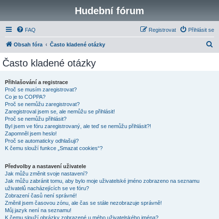
Hudební fórum
FAQ
Registrovat
Přihlásit se
H
Obsah fóra
Často kladené otázky
l
Často kladené otázky
e
d
Přihlašování a registrace
Proč se musím zaregistrovat?
a
Co je to COPPA?
t
Proč se nemůžu zaregistrovat?
Zaregistroval jsem se, ale nemůžu se přihlásit!
Proč se nemůžu přihlásit?
Byl jsem ve fóru zaregistrovaný, ale teď se nemůžu přihlásit?!
Zapomněl jsem heslo!
Proč se automaticky odhlašuji?
K čemu slouží funkce „Smazat cookies“?
Předvolby a nastavení uživatele
Jak můžu změnit svoje nastavení?
Jak můžu zabránit tomu, aby bylo moje uživatelské jméno zobrazeno na seznamu
uživatelů nacházejících se ve fóru?
Zobrazení časů není správné!
Změnil jsem časovou zónu, ale čas se stále nezobrazuje správně!
Můj jazyk není na seznamu!
K čemu slouží obrázky zobrazené u mého uživatelského jména?