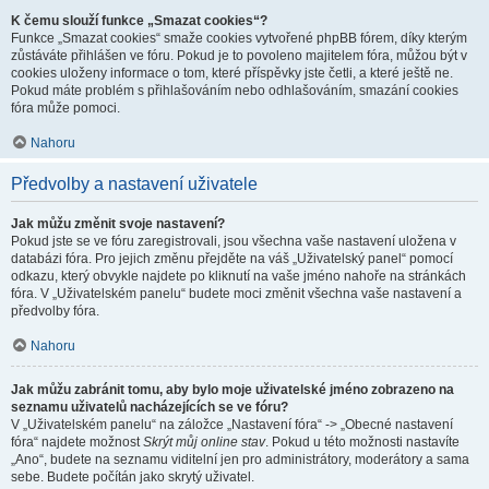
K čemu slouží funkce „Smazat cookies“?
Funkce „Smazat cookies“ smaže cookies vytvořené phpBB fórem, díky kterým
zůstáváte přihlášen ve fóru. Pokud je to povoleno majitelem fóra, můžou být v
cookies uloženy informace o tom, které příspěvky jste četli, a které ještě ne.
Pokud máte problém s přihlašováním nebo odhlašováním, smazání cookies
fóra může pomoci.
Nahoru
Předvolby a nastavení uživatele
Jak můžu změnit svoje nastavení?
Pokud jste se ve fóru zaregistrovali, jsou všechna vaše nastavení uložena v
databázi fóra. Pro jejich změnu přejděte na váš „Uživatelský panel“ pomocí
odkazu, který obvykle najdete po kliknutí na vaše jméno nahoře na stránkách
fóra. V „Uživatelském panelu“ budete moci změnit všechna vaše nastavení a
předvolby fóra.
Nahoru
Jak můžu zabránit tomu, aby bylo moje uživatelské jméno zobrazeno na
seznamu uživatelů nacházejících se ve fóru?
V „Uživatelském panelu“ na záložce „Nastavení fóra“ -> „Obecné nastavení
fóra“ najdete možnost
Skrýt můj online stav
. Pokud u této možnosti nastavíte
„Ano“, budete na seznamu viditelní jen pro administrátory, moderátory a sama
sebe. Budete počítán jako skrytý uživatel.