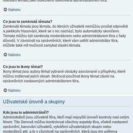
odeslání tématu jako důležitého udělována administrátorem fóra.
Nahoru
Co jsou to zamknutá témata?
Zamknutá témata jsou témata, do kterých uživatelé nemůžou posílat odpovědi
a jakékoliv hlasování, které se v nic nachází, bylo automaticky ukončeno.
Témata můžou být zamknuta moderátorem nebo administrátorem fóra z řady
důvodů. V závislosti na oprávněních, které vám udělil administrátor fóra,
můžete také mít možnost zamykat vlastní témata.
Nahoru
Co jsou to ikony témat?
Ikony témat jsou autory témat vybrané obrázky asociované s příspěvky, které
můžou indikovat jejich obsah. Možnost používat ikony témat závisí na
oprávněních nastavených administrátorem fóra.
Nahoru
Uživatelské úrovně a skupiny
Kdo jsou to administrátoři?
Administrátoři jsou uživatelé fóra, kteří mají nejvyšší úroveň kontroly nad celým
fórem. Tito členové můžou kontrolovat všechny aspekty fóra, včetně nastavení
oprávnění, banování uživatelů, vytváření uživatelských skupin nebo
moderátorů atd. a to v závislosti na oprávněních, která jsou jim udělena