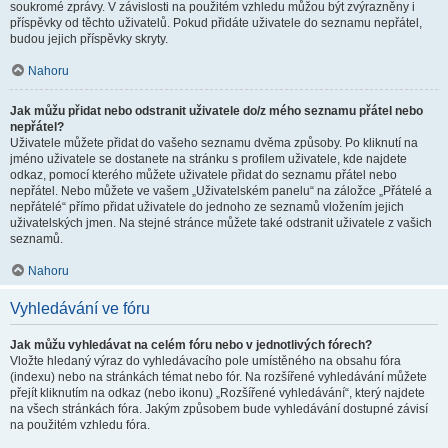
soukromé zprávy. V závislosti na použitém vzhledu můžou být zvýrazněny i
příspěvky od těchto uživatelů. Pokud přidáte uživatele do seznamu nepřátel,
budou jejich příspěvky skryty.
Nahoru
Jak můžu přidat nebo odstranit uživatele do/z mého seznamu přátel nebo
nepřátel?
Uživatele můžete přidat do vašeho seznamu dvěma způsoby. Po kliknutí na
jméno uživatele se dostanete na stránku s profilem uživatele, kde najdete
odkaz, pomocí kterého můžete uživatele přidat do seznamu přátel nebo
nepřátel. Nebo můžete ve vašem „Uživatelském panelu“ na záložce „Přátelé a
nepřátelé“ přímo přidat uživatele do jednoho ze seznamů vložením jejich
uživatelských jmen. Na stejné stránce můžete také odstranit uživatele z vašich
seznamů.
Nahoru
Vyhledávání ve fóru
Jak můžu vyhledávat na celém fóru nebo v jednotlivých fórech?
Vložte hledaný výraz do vyhledávacího pole umístěného na obsahu fóra
(indexu) nebo na stránkách témat nebo fór. Na rozšířené vyhledávání můžete
přejít kliknutím na odkaz (nebo ikonu) „Rozšířené vyhledávání“, který najdete
na všech stránkách fóra. Jakým způsobem bude vyhledávání dostupné závisí
na použitém vzhledu fóra.