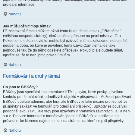
pro další informace.
Nahoru
Jak můžu oživit moje téma?
Při zobrazení tématu můžete oživit téma kliknutím na odkaz „Oživit téma“
(většinou naspodu stránky), čímž se téma přesune na první místo ve fóru.
Pokud tento odkaz nevidíte, mohlo být oživování témat zakázáno, nebo ještě
neuběhla doba, po které je povoleno téma oživit. Oživit téma jde také
jednoduše tak, že do něho odešlete příspěvek. Pokud to ale budete dělat,
ujistěte se, že to není proti pravidlům fóra.
Nahoru
Formátování a druhy témat
Co jsou to BBKódy?
BBKódy jsou speciální implementace HTML jazyka, které poskytují velkou
kontrolu pro formátování jednotlivých objektů v příspěvcích. Možnost používání
BBKódů uděluje administrátor fóra, ale BBKódy je také možné pro jednotlivé
příspěvky zakázat ve formuláři pro odesílání příspěvků. BBKódy se používají
podobně jako HTML, ale tagy jsou uzavřeny v hranatých závorkách [ a ] a ne v
< a >. Pro více informací o formátování pomocí BBKódů se podívejte na
průvodce, ke kterému najdete odkaz na stránce, na které se píší příspěvky.
Nahoru