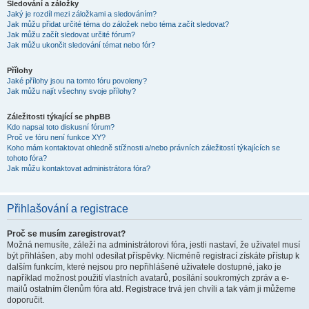
Sledování a záložky
Jaký je rozdíl mezi záložkami a sledováním?
Jak můžu přidat určité téma do záložek nebo téma začít sledovat?
Jak můžu začít sledovat určité fórum?
Jak můžu ukončit sledování témat nebo fór?
Přílohy
Jaké přílohy jsou na tomto fóru povoleny?
Jak můžu najít všechny svoje přílohy?
Záležitosti týkající se phpBB
Kdo napsal toto diskusní fórum?
Proč ve fóru není funkce XY?
Koho mám kontaktovat ohledně stížnosti a/nebo právních záležitostí týkajících se
tohoto fóra?
Jak můžu kontaktovat administrátora fóra?
Přihlašování a registrace
Proč se musím zaregistrovat?
Možná nemusíte, záleží na administrátorovi fóra, jestli nastaví, že uživatel musí
být přihlášen, aby mohl odesílat příspěvky. Nicméně registrací získáte přístup k
dalším funkcím, které nejsou pro nepřihlášené uživatele dostupné, jako je
například možnost použití vlastních avatarů, posílání soukromých zpráv a e-
mailů ostatním členům fóra atd. Registrace trvá jen chvíli a tak vám ji můžeme
doporučit.