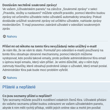
Dostávám nechtěné soukromé zprávy!
Ve vašem „Uživatelském panelu“ na záložce „Soukromé zprávy“ v sekci
„Pravidla, složky a nastavení“ můžete vytvořit pravidlo, pomocí kterého budou
zprávy od určeného uživatele nebo uživatelů automaticky smazány. Pokud
dostáváte urážlivé soukromé zprávy od určitého uživatele, nahlaste zprávy
moderátorům. Ti mají pravomoc zabránit uživateli v odesílání soukromých
zpráv.
Nahoru
Přišel mi od někoho na tomto fóru nevyžádaný nebo urážlivý e-mail!
Je nám líto, že se vám to stalo. Formulář pro odesílání e-mailů používaný na
tomto fóru obsahuje obranné mechanismy, pomocí kterých můžeme
vystopovat, kdo posílá takové emaily, proto pošlete administrátorovi fóra email
s úplnou kopií emailu, který vám přišel. Je velmi důležité, aby v něm byly
zahrnuty hlavičky, které obsahují podrobné údaje o uživateli, který email poslal.
Administrátor fóra pak bude moci problém vyřešit.
Nahoru
Přátelé a nepřátelé
Co jsou seznamy přátel a nepřátel?
Tyto seznamy můžete použít k rozdělení ostatních členů fóra. Uživatelé přidáni
do vašeho seznamu přátel budou zobrazeni ve vašem uživatelském panelu,
abyste k nim měli rychlý přístup, viděli jejich online stav a mohli jim posílat