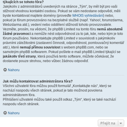
týkajících se tohoto fóra?
Jakýkoliv z administrátorů uvedených na stránce „Tým“, by měl být pro vaši
stížnost vhodnou kontaktní osobou. Pokud se vám nedostane odpovědi, měli
byste kontaktovat majitele domény (proveďte
WHOIS vyhledávání
) nebo,
pokud je fórum provozováno na bezplatné službě (např. Yahoo!, forumzdarma,
Webzdarma atd.), vedení nebo oddělení stížností tohoto provozovatele.
Vezměte, prosím, na vědomí, že phpBB Limited na tomto fóru
nemá absolutně
žádné pravomoci
a nemůže nést odpovědnost za to jak, kde, nebo kým je toto
fórum používáno. Nekontaktujte phpBB Limited v souvislosti s jakýmikoliv
právními záležitostmi (zastavení činnosti, odpovědnost, pomlouvačný komentář
atd.), které
nemají přímou souvislost
s webem phpBB.com, nebo se
samotným phpBB softwarem. Pokud pošlete e-mail phpBB Limited týkající se
jakákoliv třetí strany
, která používá tento software, můžete očekávat, že
dostanete pouze strohou, nebo vůbec žádnou odpověď.
Nahoru
Jak můžu kontaktovat administrátora fóra?
Všichni uživatelé fóra můžou použít formulář „Kontaktujte nás“, který se
nachází naspodu všech stránek, pokud je tato možnost povolena
administrátorem fóra.
Přihlášení uživatelé můžou také použít odkaz „Tým“, který se také nachází
naspodu všech stránek.
Nahoru
Přejít na