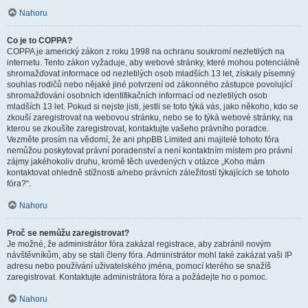
Nahoru
Co je to COPPA?
COPPA je americký zákon z roku 1998 na ochranu soukromí nezletilých na
internetu. Tento zákon vyžaduje, aby webové stránky, které mohou potenciálně
shromažďovat informace od nezletilých osob mladších 13 let, získaly písemný
souhlas rodičů nebo nějaké jiné potvrzení od zákonného zástupce povolující
shromažďování osobních identifikačních informací od nezletilých osob
mladších 13 let. Pokud si nejste jisti, jestli se toto týká vás, jako někoho, kdo se
zkouší zaregistrovat na webovou stránku, nebo se to týká webové stránky, na
kterou se zkoušíte zaregistrovat, kontaktujte vašeho právního poradce.
Vezměte prosím na vědomí, že ani phpBB Limited ani majitelé tohoto fóra
nemůžou poskytovat právní poradenství a není kontaktním místem pro právní
zájmy jakéhokoliv druhu, kromě těch uvedených v otázce „Koho mám
kontaktovat ohledně stížnosti a/nebo právních záležitostí týkajících se tohoto
fóra?“.
Nahoru
Proč se nemůžu zaregistrovat?
Je možné, že administrátor fóra zakázal registrace, aby zabránil novým
návštěvníkům, aby se stali členy fóra. Administrátor mohl také zakázat vaši IP
adresu nebo používání uživatelského jména, pomocí kterého se snažíš
zaregistrovat. Kontaktujte administrátora fóra a požádejte ho o pomoc.
Nahoru