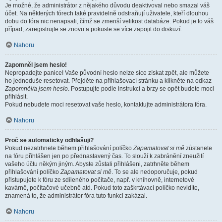
Je možné, že administrátor z nějakého důvodu deaktivoval nebo smazal váš
účet. Na některých fórech také pravidelně odstraňují uživatele, kteří dlouhou
dobu do fóra nic nenapsali, čímž se zmenší velikost databáze. Pokud je to váš
případ, zaregistrujte se znovu a pokuste se více zapojit do diskuzí.
Nahoru
Zapomněl jsem heslo!
Nepropadejte panice! Vaše původní heslo nelze sice získat zpět, ale můžete
ho jednoduše resetovat. Přejděte na přihlašovací stránku a klikněte na odkaz
Zapomněl/a jsem heslo
. Postupujte podle instrukcí a brzy se opět budete moci
přihlásit.
Pokud nebudete moci resetovat vaše heslo, kontaktujte administrátora fóra.
Nahoru
Proč se automaticky odhlašuji?
Pokud nezatrhnete během přihlašování políčko
Zapamatovat si mě
zůstanete
na fóru přihlášen jen po přednastavený čas. To slouží k zabránění zneužití
vašeho účtu někým jiným. Abyste zůstali přihlášeni, zatrhněte během
přihlašování políčko
Zapamatovat si mě
. To se ale nedoporučuje, pokud
přistupujete k fóru ze sdíleného počítače, např. v knihovně, internetové
kavárně, počítačové učebně atd. Pokud toto zaškrtávací políčko nevidíte,
znamená to, že administrátor fóra tuto funkci zakázal.
Nahoru