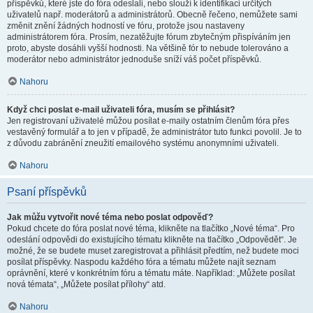
příspěvků, které jste do fóra odeslali, nebo slouží k identifikaci určitých
uživatelů např. moderátorů a administrátorů. Obecně řečeno, nemůžete sami
změnit znění žádných hodností ve fóru, protože jsou nastaveny
administrátorem fóra. Prosím, nezatěžujte fórum zbytečným přispíváním jen
proto, abyste dosáhli vyšší hodnosti. Na většině fór to nebude tolerováno a
moderátor nebo administrátor jednoduše sníží váš počet příspěvků.
Nahoru
Když chci poslat e-mail uživateli fóra, musím se přihlásit?
Jen registrovaní uživatelé můžou posílat e-maily ostatním členům fóra přes
vestavěný formulář a to jen v případě, že administrátor tuto funkci povolil. Je to
z důvodu zabránění zneužití emailového systému anonymními uživateli.
Nahoru
Psaní příspěvků
Jak můžu vytvořit nové téma nebo poslat odpověď?
Pokud chcete do fóra poslat nové téma, klikněte na tlačítko „Nové téma“. Pro
odeslání odpovědi do existujícího tématu klikněte na tlačítko „Odpovědět“. Je
možné, že se budete muset zaregistrovat a přihlásit předtím, než budete moci
posílat příspěvky. Naspodu každého fóra a tématu můžete najít seznam
oprávnění, které v konkrétním fóru a tématu máte. Například: „Můžete posílat
nová témata“, „Můžete posílat přílohy“ atd.
Nahoru