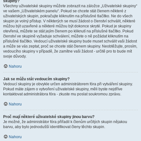
skupiny?
Všechny uživatelské skupiny můžete zobrazit na záložce „Uživatelské skupiny“
ve vašem „Uživatelském panelu“. Pokud se chcete stát členem některé z
uživatelských skupin, pokračujte kliknutím na příslušné tlačítko. Ne do všech
skupin je volný přístup. V některých se musí žádost o členství schválit, některé
můžou být uzavřené a některé můžou být dokonce skryté. Pokud je skupiny
otevřená, můžete se stát jejím členem po kliknutí na příslušné tlačítko. Pokud
členství ve skupině vyžaduje schválení, můžete o ně požádat kliknutím na
příslušné tlačítko. Vedoucí uživatelské skupiny bude muset schválit vaši žádost
a může se vás zeptat, proč se chcete stát členem skupiny. Neobtěžujte, prosím,
vedoucího skupiny v případě, že zamítne vaši žádost - určitě pro to bude mít
svoje důvody.
Nahoru
Jak se můžu stát vedoucím skupiny?
Vedoucí skupiny je obvykle určen administrátorem fóra při vytváření skupiny.
Pokud máte zájem o vytvoření uživatelské skupiny, měli byste nejdříve
kontaktovat administrátora fóra - zkuste mu poslat soukromou zprávu.
Nahoru
Proč mají některé uživatelské skupiny jinou barvu?
Je možné, že administrátor fóra přiřadil k členům určitých skupin nějakou
barvu, aby bylo jednodušší identifikovat členy těchto skupin.
Nahoru