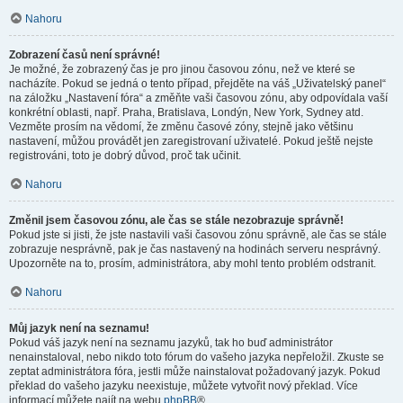
Nahoru
Zobrazení časů není správné!
Je možné, že zobrazený čas je pro jinou časovou zónu, než ve které se
nacházíte. Pokud se jedná o tento případ, přejděte na váš „Uživatelský panel“
na záložku „Nastavení fóra“ a změňte vaši časovou zónu, aby odpovídala vaší
konkrétní oblasti, např. Praha, Bratislava, Londýn, New York, Sydney atd.
Vezměte prosím na vědomí, že změnu časové zóny, stejně jako většinu
nastavení, můžou provádět jen zaregistrovaní uživatelé. Pokud ještě nejste
registrováni, toto je dobrý důvod, proč tak učinit.
Nahoru
Změnil jsem časovou zónu, ale čas se stále nezobrazuje správně!
Pokud jste si jisti, že jste nastavili vaši časovou zónu správně, ale čas se stále
zobrazuje nesprávně, pak je čas nastavený na hodinách serveru nesprávný.
Upozorněte na to, prosím, administrátora, aby mohl tento problém odstranit.
Nahoru
Můj jazyk není na seznamu!
Pokud váš jazyk není na seznamu jazyků, tak ho buď administrátor
nenainstaloval, nebo nikdo toto fórum do vašeho jazyka nepřeložil. Zkuste se
zeptat administrátora fóra, jestli může nainstalovat požadovaný jazyk. Pokud
překlad do vašeho jazyku neexistuje, můžete vytvořit nový překlad. Více
informací můžete najít na webu
phpBB
®.