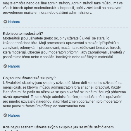
majitelem fóra nebo dalšími administrátory. Administrátoři také můžou mít ve
všech fórech úplné moderátorské schopnosti, opět v závislosti na nastavení
provedeném majitelem fóra nebo dalšími administrátory.
Nahoru
Kdo jsou to moderátoři?
Moderátoři jsou uživatelé (nebo skupiny uživatelů), kteří se starají o
každodenní chod fóra. Mají pravomoc k upravování a mazání příspěvků a
zamykání, odemykání, přesunování, mazání a rozdělování témat ve fórech,
která moderují. Obecně jsou moderátoři přítomni, aby zabraňovali uživatelů v
psaní mimo téma nebo v posílání hanlivých nebo urážlivých materiálů.
Nahoru
Co jsou to uživatelské skupiny?
Uživatelské skupiny jsou skupiny uživatelů, které dělí komunitu uživatelů na
menší části, se kterými můžou administrátoři fóra snadněji pracovat. Každý
člen fóra může patřit do několika skupin a každé skupině můžou být přiřazena
různá oprávnění. To umožňuje administrátorům jednoduše měnit oprávnění
pro mnoho uživatelů najednou, například změnit oprávnění pro moderátory,
nebo povolit uživatelům přístup do soukromého fóra.
Nahoru
Kde najdu seznam uživatelských skupin a jak se můžu stát členem