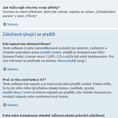
Jak můžu najít všechny svoje přílohy?
Seznam se všemi přílohami, které jste nahráli, najdete ve vašem „Uživatelském
panelu“ v sekci „Přílohy“.
Nahoru
Záležitosti týkající se phpBB
Kdo napsal toto diskusní fórum?
Tento software (v jeho nemodifikované podobě) byl vytvořen, zveřejněn a
chráněn autorskými právy
phpBB Limited
. phpBB je dostupné pod GNU
General Public License verze 2 (GPL-2.0) a může být volně distribuováno. Pro
více informací se podívejte na stránku
About phpBB
(angl.).
Nahoru
Proč ve fóru není funkce XY?
Tento software byl napsán a je licencován přes phpBB Limited. Pokud věříte,
že by do něho měla být přidána nějaká funkce, navštivte, prosím,
phpBB Ideas Centre
(Centrum nápadů pro phpBB), kde můžete hlasovat pro
existující nápady nebo navrhnout nové funkce.
Nahoru
Koho mám kontaktovat ohledně stížnosti a/nebo právních záležitostí