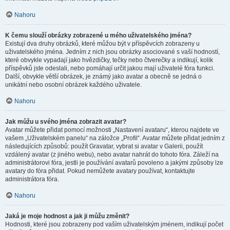
Nahoru
K čemu slouží obrázky zobrazené u mého uživatelského jména?
Existují dva druhy obrázků, které můžou být v příspěvcích zobrazeny u
uživatelského jména. Jedním z nich jsou obrázky asociované s vaší hodností,
které obvykle vypadají jako hvězdičky, tečky nebo čtverečky a indikují, kolik
příspěvků jste odeslali, nebo pomáhají určit jakou mají uživatelé fóra funkci.
Další, obvykle větší obrázek, je známý jako avatar a obecně se jedná o
unikátní nebo osobní obrázek každého uživatele.
Nahoru
Jak můžu u svého jména zobrazit avatar?
Avatar můžete přidat pomocí možnosti „Nastavení avataru“, kterou najdete ve
vašem „Uživatelském panelu“ na záložce „Profil“. Avatar můžete přidat jedním z
následujících způsobů: použít Gravatar, vybrat si avatar v Galerii, použít
vzdálený avatar (z jiného webu), nebo avatar nahrát do tohoto fóra. Záleží na
administrátorovi fóra, jestli je používání avatarů povoleno a jakými způsoby lze
avatary do fóra přidat. Pokud nemůžete avatary používat, kontaktujte
administrátora fóra.
Nahoru
Jaká je moje hodnost a jak ji můžu změnit?
Hodnosti, které jsou zobrazeny pod vaším uživatelským jménem, indikují počet