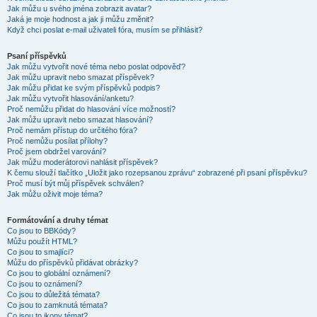
Jak můžu u svého jména zobrazit avatar?
Jaká je moje hodnost a jak ji můžu změnit?
Když chci poslat e-mail uživateli fóra, musím se přihlásit?
Psaní příspěvků
Jak můžu vytvořit nové téma nebo poslat odpověď?
Jak můžu upravit nebo smazat příspěvek?
Jak můžu přidat ke svým příspěvků podpis?
Jak můžu vytvořit hlasování/anketu?
Proč nemůžu přidat do hlasování více možností?
Jak můžu upravit nebo smazat hlasování?
Proč nemám přístup do určitého fóra?
Proč nemůžu posílat přílohy?
Proč jsem obdržel varování?
Jak můžu moderátorovi nahlásit příspěvek?
K čemu slouží tlačítko „Uložit jako rozepsanou zprávu“ zobrazené při psaní příspěvku?
Proč musí být můj příspěvek schválen?
Jak můžu oživit moje téma?
Formátování a druhy témat
Co jsou to BBKódy?
Můžu použít HTML?
Co jsou to smajlíci?
Můžu do příspěvků přidávat obrázky?
Co jsou to globální oznámení?
Co jsou to oznámení?
Co jsou to důležitá témata?
Co jsou to zamknutá témata?
Co jsou to ikony témat?