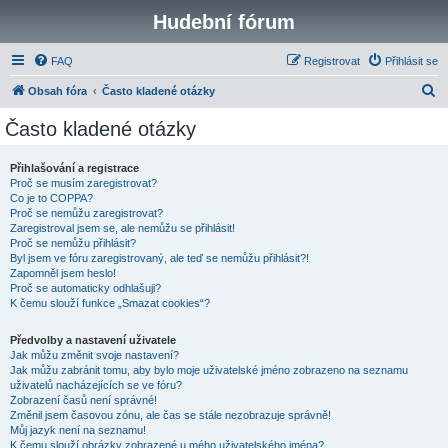
Hudební fórum
FAQ
Registrovat
Přihlásit se
H
Obsah fóra
Často kladené otázky
l
Často kladené otázky
e
d
Přihlašování a registrace
Proč se musím zaregistrovat?
a
Co je to COPPA?
t
Proč se nemůžu zaregistrovat?
Zaregistroval jsem se, ale nemůžu se přihlásit!
Proč se nemůžu přihlásit?
Byl jsem ve fóru zaregistrovaný, ale teď se nemůžu přihlásit?!
Zapomněl jsem heslo!
Proč se automaticky odhlašuji?
K čemu slouží funkce „Smazat cookies“?
Předvolby a nastavení uživatele
Jak můžu změnit svoje nastavení?
Jak můžu zabránit tomu, aby bylo moje uživatelské jméno zobrazeno na seznamu
uživatelů nacházejících se ve fóru?
Zobrazení časů není správné!
Změnil jsem časovou zónu, ale čas se stále nezobrazuje správně!
Můj jazyk není na seznamu!
K čemu slouží obrázky zobrazené u mého uživatelského jména?