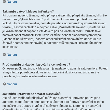
Nahoru
Jak můžu vytvořit hlasování/anketu?
Při posílání nového tématu, nebo při úpravě prvního příspěvku tématu, klikněte
na záložku „Vytvořit hlasování“ pod hlavním formulářem pro text příspěvku.
Pokud tuto záložku nevidíte, nemáte potřebné oprávnění k vytvoření hlasování.
Vložte „Hlasovací otázku“ a nejméně dvě „Možnosti hlasování“, ujistěte se, že
je každá možnost napsaná v textovém poli na vlastním řádku. Můžete také
nastavit počet možností, které uživatel může během hlasování vybrat (v poli
„Možností na uživatele“), časové omezení trvání hlasování ve dnech (0 pro
časově neomezené hlasování) a nakonec můžete povolit uživatelům měnit
jejich hlasy.
Nahoru
Proč nemůžu přidat do hlasování více možností?
Omezení počtu možností v hlasování je nastaveno administrátorem fóra. Pokud
si myslíte, že potřebujete do vašeho hlasování vložit více možností než je
povoleno, kontaktujte administrátora fóra.
Nahoru
Jak můžu upravit nebo smazat hlasování?
Stejně jako v případě příspěvků může být hlasování upraveno pouze jeho
autorem, moderátorem nebo administrátorem. Pro úpravu hlasování klikněte
na tlačítko pro úpravu prvního příspěvku v tématu, ke kterému je hlasování
vždy připojeno. Pokud zatím nikdo nehlasoval, uživatelé můžou smazat