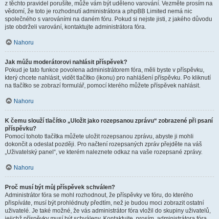
z těchto pravidel porušíte, může vám být uděleno varování. Vezměte prosím na
vědomí, že toto je rozhodnutí administrátora a phpBB Limited nemá nic
společného s varováními na daném fóru. Pokud si nejste jisti, z jakého důvodu
jste obdrželi varování, kontaktujte administrátora fóra.
Nahoru
Jak můžu moderátorovi nahlásit příspěvek?
Pokud je tato funkce povolena administrátorem fóra, měli byste v příspěvku,
který chcete nahlásit, vidět tlačítko (ikonu) pro nahlášení příspěvku. Po kliknutí
na tlačítko se zobrazí formulář, pomocí kterého můžete příspěvek nahlásit.
Nahoru
K čemu slouží tlačítko „Uložit jako rozepsanou zprávu“ zobrazené při psaní
příspěvku?
Pomocí tohoto tlačítka můžete uložit rozepsanou zprávu, abyste ji mohli
dokončit a odeslat později. Pro načtení rozepsaných zpráv přejděte na váš
„Uživatelský panel“, ve kterém naleznete odkaz na vaše rozepsané zprávy.
Nahoru
Proč musí být můj příspěvek schválen?
Administrátor fóra se mohl rozhodnout, že příspěvky ve fóru, do kterého
přispíváte, musí být prohlédnuty předtím, než je budou moci zobrazit ostatní
uživatelé. Je také možné, že vás administrátor fóra vložil do skupiny uživatelů,
jejichž příspěvky musí být schváleny. Kontaktujte, prosím, administrátora fóra