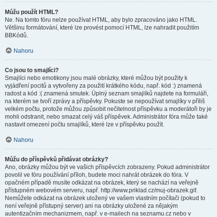
Můžu použít HTML?
Ne. Na tomto fóru nelze používat HTML, aby bylo zpracováno jako HTML.
Většinu formátování, které lze provést pomocí HTML, lze nahradit použitím
BBKódů.
Nahoru
Co jsou to smajlíci?
Smajlíci nebo emotikony jsou malé obrázky, které můžou být použity k
vyjádření pocitů a vytvořeny za použití krátkého kódu, např. kód :) znamená
radost a kód :( znamená smutek. Úplný seznam smajlíků najdete na formuláři,
na kterém se tvoří zprávy a příspěvky. Pokuste se nepoužívat smajlíky v příliš
velkém počtu, protože můžou způsobit nečitelnost příspěvku a moderátoři by je
mohli odstranit, nebo smazat celý váš příspěvek. Administrátor fóra může také
nastavit omezení počtu smajlíků, které lze v příspěvku použít.
Nahoru
Můžu do příspěvků přidávat obrázky?
Ano, obrázky můžou být ve vašich příspěvcích zobrazeny. Pokud administrátor
povolil ve fóru používání příloh, budete moci nahrát obrázek do fóra. V
opačném případě musíte odkázat na obrázek, který se nachází na veřejně
přístupném webovém serveru, např. http://www.priklad.cz/muj-obrazek.gif.
Nemůžete odkázat na obrázek uložený ve vašem vlastním počítači (pokud to
není veřejně přístupný server) ani na obrázky uložené za nějakým
autentizačním mechanizmem, např. v e-mailech na seznamu.cz nebo v