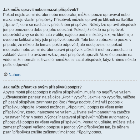
Jak můžu upravit nebo smazat příspěvek?
Pokud nejste administrátor nebo moderátor, můžete pouze upravovat nebo
mazat svoje vlastní příspěvky. Příspěvek můžete upravit po kliknutí na tlačítko
„Upravit“, které se nachází v příslušném příspěvku. Někdy lze upravit příspěvek
jen po omezenou dobu po jeho odeslání. Pokud již někdo na příspěvek
odpověděl a vy se do tématu vrátíte, najdete pod ním krátký text, ve kterém je
uvedeno kolikrát a kdy jste příspěvek upravili. Toto bude zobrazeno pouze v
případě, že někdo do tématu pošle odpověď, ale neobjeví se to, pokud
moderátor nebo administrátor upraví příspěvek, ačkoli ti mohou zanechat na
základě vlastního uvážení vzkaz, proč příspěvek upravili. Vezměte prosím na
vědomí, že normální uživatelé nemůžou smazat příspěvek, když k němu někdo
pošle odpověď.
Nahoru
Jak můžu přidat ke svým příspěvků podpis?
Abyste mohli přidat podpis k vašim příspěvkům, musíte ho nejdřív ve vašem
„Uživatelském panelu“ na záložce „Profil“ vytvořit. Jakmile ho vytvoříte, můžete
při psaní příspěvku zatrhnout políčko
Připojit podpis
, čímž váš podpis k
příspěvku připojíte. Pomocí možnosti „Připojit můj podpis ke všem mým
příspěvkům“, kterou naleznete ve vašem „Uživatelském panelu“ na záložce
„Nastavení fóra“ v sekci „Výchozí nastavení příspěvků“ můžete automaticky
připojit váš podpis ke všem vašim příspěvkům. Pokud to uděláte, můžete stále
zamezit připojení vašeho podpisu k jednotlivým příspěvkům tak, že během
psaní příspěvku zrušíte zaškrtnutí možnosti
Připojit podpis
.