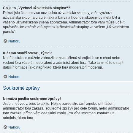
Co je to „Výchozí uživatelská skupina“?
Pokud jste členem více než jedné uživatelské skupiny, vaše výchozí
uživatelská skupina určuje, jaká a barva a hodnost skupiny by měla být u
vašeho uživatelského jména zobrazena. Administrátor fóra vám může udělit
oprávnění ke změně vaší výchozí uživatelské skupiny ve vašem „Uživatelském
panelu“.
Nahoru
K čemu slouží odkaz „Tým“?
Na této stránce můžete zobrazit seznam členů starajících se o chod nebo
vedení fóra včetně moderátorů a administrátorů fóra. Také tam můžete najít
další informace jako například, která fóra moderátoři moderují.
Nahoru
Soukromé zprávy
Nemůžu posílat soukromé zprávy!
Jsou tři důvody, proč to tak je. Nejste zaregistrovaní a/nebo přihlášení,
administrátor fóra zakázal soukromé zprávy pro celé fórum, nebo administrátor
fóra zakázal přímo vám odesílání zpráv. Pro více informací kontaktujte
administrátora fóra.
Nahoru