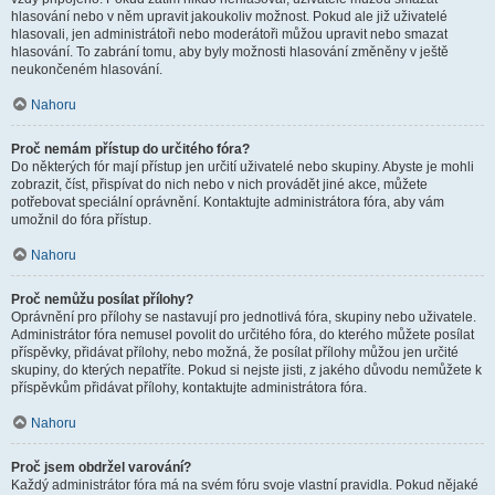
hlasování nebo v něm upravit jakoukoliv možnost. Pokud ale již uživatelé
hlasovali, jen administrátoři nebo moderátoři můžou upravit nebo smazat
hlasování. To zabrání tomu, aby byly možnosti hlasování změněny v ještě
neukončeném hlasování.
Nahoru
Proč nemám přístup do určitého fóra?
Do některých fór mají přístup jen určití uživatelé nebo skupiny. Abyste je mohli
zobrazit, číst, přispívat do nich nebo v nich provádět jiné akce, můžete
potřebovat speciální oprávnění. Kontaktujte administrátora fóra, aby vám
umožnil do fóra přístup.
Nahoru
Proč nemůžu posílat přílohy?
Oprávnění pro přílohy se nastavují pro jednotlivá fóra, skupiny nebo uživatele.
Administrátor fóra nemusel povolit do určitého fóra, do kterého můžete posílat
příspěvky, přidávat přílohy, nebo možná, že posílat přílohy můžou jen určité
skupiny, do kterých nepatříte. Pokud si nejste jisti, z jakého důvodu nemůžete k
příspěvkům přidávat přílohy, kontaktujte administrátora fóra.
Nahoru
Proč jsem obdržel varování?
Každý administrátor fóra má na svém fóru svoje vlastní pravidla. Pokud nějaké