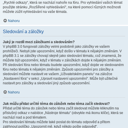
„Rychlé odkazy“, která se nachází nahoře na fóru. Pro vyhledání vašich témat
použijte stránku „Rozšířené vyhledávání“, na které pomocí různých možnosti
můžete zúžit vyhledávání na vaše témata.
Nahoru
Sledování a záložky
Jaký je rozdíl mezi záložkami a sledováním?
V phpBB 3.0 fungovali záložky velmi podobně jako záložky ve vašem
prohlížeči. Nebyli jste upozorněni, když došlo v tématu k nějakým změnám. V
phpBB 3.1 se záložky chovají stejně jako sledování tématu, což znamená, že
můžete být upozorněni, když v tématu v záložkách dojde k nějakým změnám.
Při sledování fóra nebo tématu budete upozorněni, když dojde ve sledovaném
fóru nebo tématu k nějakým změnám. Způsob upozornění pro záložky a
sledování můžete nastavit ve vašem „Uživatelském panelu“ na záložce
„Nastavení fóra“ v sekci „Upravit nastavení upozornění“. Může být užitečné
nastavit pro záložky a sledování jiný způsob upozornění.
Nahoru
Jak můžu přidat určité téma do záložek nebo téma začít sledovat?
Přidat určité téma do záložek nebo téma začít sledovat můžete kliknutím na
příslušný odkaz v nabídce „Nástroje tématu“ (obvykle má ikonu klíče), která se
nachází nad a pod tématem.
Pro sledování tématu můžete také poslat do tématu odpověď a přitom
zatrhnout políčko „Upozornit mě, když někdo pošle odpověď“.