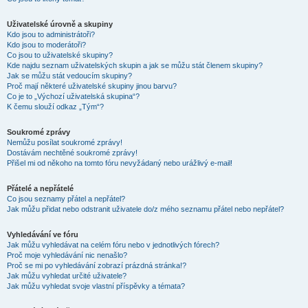
Uživatelské úrovně a skupiny
Kdo jsou to administrátoři?
Kdo jsou to moderátoři?
Co jsou to uživatelské skupiny?
Kde najdu seznam uživatelských skupin a jak se můžu stát členem skupiny?
Jak se můžu stát vedoucím skupiny?
Proč mají některé uživatelské skupiny jinou barvu?
Co je to „Výchozí uživatelská skupina“?
K čemu slouží odkaz „Tým“?
Soukromé zprávy
Nemůžu posílat soukromé zprávy!
Dostávám nechtěné soukromé zprávy!
Přišel mi od někoho na tomto fóru nevyžádaný nebo urážlivý e-mail!
Přátelé a nepřátelé
Co jsou seznamy přátel a nepřátel?
Jak můžu přidat nebo odstranit uživatele do/z mého seznamu přátel nebo nepřátel?
Vyhledávání ve fóru
Jak můžu vyhledávat na celém fóru nebo v jednotlivých fórech?
Proč moje vyhledávání nic nenašlo?
Proč se mi po vyhledávání zobrazí prázdná stránka!?
Jak můžu vyhledat určité uživatele?
Jak můžu vyhledat svoje vlastní příspěvky a témata?