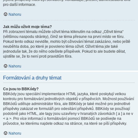
pro další informace.
Nahoru
Jak můžu oživit moje téma?
Při zobrazení tématu můžete oživit téma kliknutím na odkaz „Oživit téma“
(většinou naspodu stránky), čímž se téma přesune na první místo ve fóru.
Pokud tento odkaz nevidíte, mohlo být oživování témat zakázáno, nebo ještě
neuběhla doba, po které je povoleno téma oživit. Oživit téma jde také
jednoduše tak, že do něho odešlete příspěvek. Pokud to ale budete dělat,
ujistěte se, že to není proti pravidlům fóra.
Nahoru
Formátování a druhy témat
Co jsou to BBKódy?
BBKódy jsou speciální implementace HTML jazyka, které poskytují velkou
kontrolu pro formátování jednotlivých objektů v příspěvcích. Možnost používání
BBKódů uděluje administrátor fóra, ale BBKódy je také možné pro jednotlivé
příspěvky zakázat ve formuláři pro odesílání příspěvků. BBKódy se používají
podobně jako HTML, ale tagy jsou uzavřeny v hranatých závorkách [ a ] a ne v
< a >. Pro více informací o formátování pomocí BBKódů se podívejte na
průvodce, ke kterému najdete odkaz na stránce, na které se píší příspěvky.
Nahoru