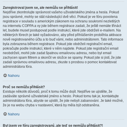
Zaregistroval jsem se, ale nemůžu se přihlásit!
Nejdříve zkontrolujte správnost vašeho uživatelského jména a hesla. Pokud
jsou správné, mohly se stát následující dvě věci. Pokud je ve fóru povolena
registrace v souladu s americkým zákonem na ochranu soukromí nezletilých
na internetu COPPA a vy jste během registrace zadali, že ještě nemáte třináct
let, budete muset postupovat podle instrukcí, které jste obdrželi e-mailem. Na
některých fórech je také vyžadováno, aby před přihlášením proběhla aktivace
nově registrovaného účtu a to buď vámi, nebo administrátorem. Tato informace
byla zobrazena během registrace. Pokud jste obdrželi registrační email,
pokračujte podle instrukcí, které v něm najdete. Pokud jste registrační email
neobdrželi, mohli jste zadat špatnou emailovou adresu, nebo byl email
zachycen spam filtrem a skončil ve složce se spamy. Pokud jste si jistí, že jste
zadali správnou emailovou adresu, zkuste s prosbou o pomoc kontaktovat
administrátora fóra.
Nahoru
Proč se nemůžu přihlásit?
Existuje několik důvodů, proč k tomu může dojít. Nejdříve se ujistěte, že
zadáváte správné uživatelské jméno a heslo. Pokud tomu tak je, kontaktujte
administrátora fóra, abyste se ujistili, že jste nebyli zabanováni. Je také možné,
že je na webu chyba v nastavení, která by měla být odstraněna.
Nahoru
Byl jsem ve fóru zaregistrovaný, ale teď se nemůžu přihlásit?!