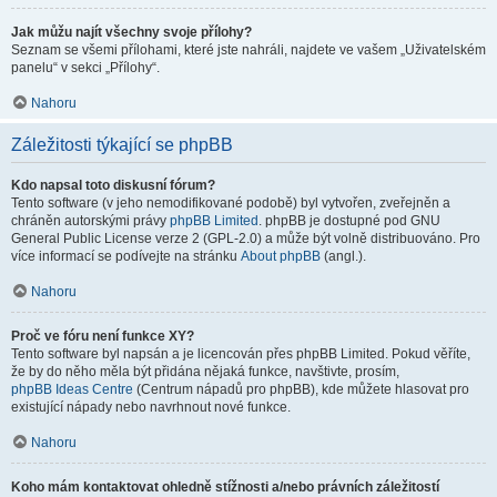
Jak můžu najít všechny svoje přílohy?
Seznam se všemi přílohami, které jste nahráli, najdete ve vašem „Uživatelském
panelu“ v sekci „Přílohy“.
Nahoru
Záležitosti týkající se phpBB
Kdo napsal toto diskusní fórum?
Tento software (v jeho nemodifikované podobě) byl vytvořen, zveřejněn a
chráněn autorskými právy
phpBB Limited
. phpBB je dostupné pod GNU
General Public License verze 2 (GPL-2.0) a může být volně distribuováno. Pro
více informací se podívejte na stránku
About phpBB
(angl.).
Nahoru
Proč ve fóru není funkce XY?
Tento software byl napsán a je licencován přes phpBB Limited. Pokud věříte,
že by do něho měla být přidána nějaká funkce, navštivte, prosím,
phpBB Ideas Centre
(Centrum nápadů pro phpBB), kde můžete hlasovat pro
existující nápady nebo navrhnout nové funkce.
Nahoru
Koho mám kontaktovat ohledně stížnosti a/nebo právních záležitostí