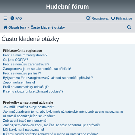
Hudební fórum
FAQ
Registrovat
Přihlásit se
H
Obsah fóra
Často kladené otázky
l
Často kladené otázky
e
d
Přihlašování a registrace
Proč se musím zaregistrovat?
a
Co je to COPPA?
t
Proč se nemůžu zaregistrovat?
Zaregistroval jsem se, ale nemůžu se přihlásit!
Proč se nemůžu přihlásit?
Byl jsem ve fóru zaregistrovaný, ale teď se nemůžu přihlásit?!
Zapomněl jsem heslo!
Proč se automaticky odhlašuji?
K čemu slouží funkce „Smazat cookies“?
Předvolby a nastavení uživatele
Jak můžu změnit svoje nastavení?
Jak můžu zabránit tomu, aby bylo moje uživatelské jméno zobrazeno na seznamu
uživatelů nacházejících se ve fóru?
Zobrazení časů není správné!
Změnil jsem časovou zónu, ale čas se stále nezobrazuje správně!
Můj jazyk není na seznamu!
K čemu slouží obrázky zobrazené u mého uživatelského jména?