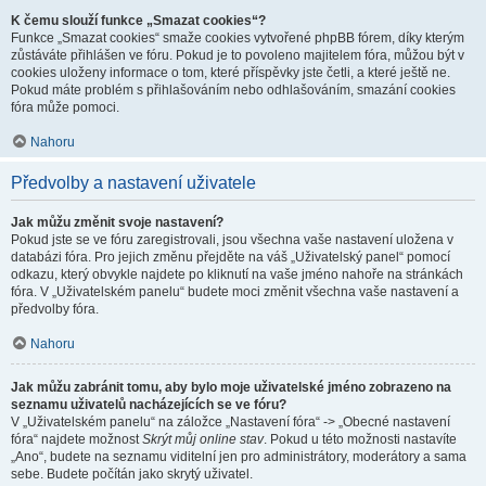
K čemu slouží funkce „Smazat cookies“?
Funkce „Smazat cookies“ smaže cookies vytvořené phpBB fórem, díky kterým
zůstáváte přihlášen ve fóru. Pokud je to povoleno majitelem fóra, můžou být v
cookies uloženy informace o tom, které příspěvky jste četli, a které ještě ne.
Pokud máte problém s přihlašováním nebo odhlašováním, smazání cookies
fóra může pomoci.
Nahoru
Předvolby a nastavení uživatele
Jak můžu změnit svoje nastavení?
Pokud jste se ve fóru zaregistrovali, jsou všechna vaše nastavení uložena v
databázi fóra. Pro jejich změnu přejděte na váš „Uživatelský panel“ pomocí
odkazu, který obvykle najdete po kliknutí na vaše jméno nahoře na stránkách
fóra. V „Uživatelském panelu“ budete moci změnit všechna vaše nastavení a
předvolby fóra.
Nahoru
Jak můžu zabránit tomu, aby bylo moje uživatelské jméno zobrazeno na
seznamu uživatelů nacházejících se ve fóru?
V „Uživatelském panelu“ na záložce „Nastavení fóra“ -> „Obecné nastavení
fóra“ najdete možnost
Skrýt můj online stav
. Pokud u této možnosti nastavíte
„Ano“, budete na seznamu viditelní jen pro administrátory, moderátory a sama
sebe. Budete počítán jako skrytý uživatel.