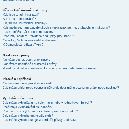
Uživatelské úrovně a skupiny
Kdo jsou to administrátoři?
Kdo jsou to moderátoři?
Co jsou to uživatelské skupiny?
Kde najdu seznam uživatelských skupin a jak se můžu stát členem skupiny?
Jak se můžu stát vedoucím skupiny?
Proč mají některé uživatelské skupiny jinou barvu?
Co je to „Výchozí uživatelská skupina“?
K čemu slouží odkaz „Tým“?
Soukromé zprávy
Nemůžu posílat soukromé zprávy!
Dostávám nechtěné soukromé zprávy!
Přišel mi od někoho na tomto fóru nevyžádaný nebo urážlivý e-mail!
Přátelé a nepřátelé
Co jsou seznamy přátel a nepřátel?
Jak můžu přidat nebo odstranit uživatele do/z mého seznamu přátel nebo nepřátel?
Vyhledávání ve fóru
Jak můžu vyhledávat na celém fóru nebo v jednotlivých fórech?
Proč moje vyhledávání nic nenašlo?
Proč se mi po vyhledávání zobrazí prázdná stránka!?
Jak můžu vyhledat určité uživatele?
Jak můžu vyhledat svoje vlastní příspěvky a témata?