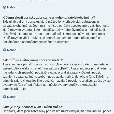
Nahoru
K čemu slouží obrázky zobrazené u mého uživatelského jména?
Existují dva druhy obrázků, které můžou být v příspěvcích zobrazeny u
uživatelského jména. Jedním z nich jsou obrázky asociované s vaší hodností,
které obvykle vypadají jako hvězdičky, tečky nebo čtverečky a indikují, kolik
příspěvků jste odeslali, nebo pomáhají určit jakou mají uživatelé fóra funkci.
Další, obvykle větší obrázek, je známý jako avatar a obecně se jedná o
unikátní nebo osobní obrázek každého uživatele.
Nahoru
Jak můžu u svého jména zobrazit avatar?
Avatar můžete přidat pomocí možnosti „Nastavení avataru“, kterou najdete ve
vašem „Uživatelském panelu“ na záložce „Profil“. Avatar můžete přidat jedním z
následujících způsobů: použít Gravatar, vybrat si avatar v Galerii, použít
vzdálený avatar (z jiného webu), nebo avatar nahrát do tohoto fóra. Záleží na
administrátorovi fóra, jestli je používání avatarů povoleno a jakými způsoby lze
avatary do fóra přidat. Pokud nemůžete avatary používat, kontaktujte
administrátora fóra.
Nahoru
Jaká je moje hodnost a jak ji můžu změnit?
Hodnosti, které jsou zobrazeny pod vaším uživatelským jménem, indikují počet