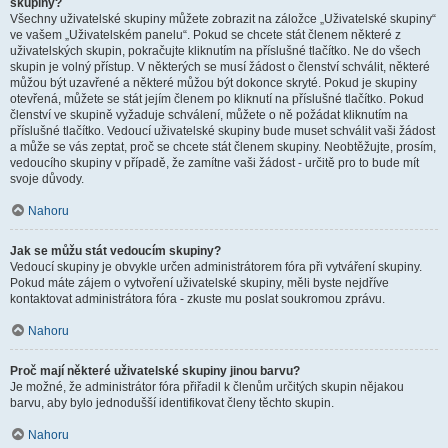
skupiny?
Všechny uživatelské skupiny můžete zobrazit na záložce „Uživatelské skupiny“
ve vašem „Uživatelském panelu“. Pokud se chcete stát členem některé z
uživatelských skupin, pokračujte kliknutím na příslušné tlačítko. Ne do všech
skupin je volný přístup. V některých se musí žádost o členství schválit, některé
můžou být uzavřené a některé můžou být dokonce skryté. Pokud je skupiny
otevřená, můžete se stát jejím členem po kliknutí na příslušné tlačítko. Pokud
členství ve skupině vyžaduje schválení, můžete o ně požádat kliknutím na
příslušné tlačítko. Vedoucí uživatelské skupiny bude muset schválit vaši žádost
a může se vás zeptat, proč se chcete stát členem skupiny. Neobtěžujte, prosím,
vedoucího skupiny v případě, že zamítne vaši žádost - určitě pro to bude mít
svoje důvody.
Nahoru
Jak se můžu stát vedoucím skupiny?
Vedoucí skupiny je obvykle určen administrátorem fóra při vytváření skupiny.
Pokud máte zájem o vytvoření uživatelské skupiny, měli byste nejdříve
kontaktovat administrátora fóra - zkuste mu poslat soukromou zprávu.
Nahoru
Proč mají některé uživatelské skupiny jinou barvu?
Je možné, že administrátor fóra přiřadil k členům určitých skupin nějakou
barvu, aby bylo jednodušší identifikovat členy těchto skupin.
Nahoru