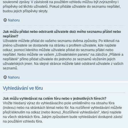
soukromé zprávy. V závislosti na použitém vzhledu můžou být zvýrazněny i
příspěvky od těchto uživatelů. Pokud přidáte uživatele do seznamu nepřátel,
budou jejich příspěvky skryty.
Nahoru
Jak můžu přidat nebo odstranit uživatele do/z mého seznamu přátel nebo
nepřátel?
Uživatele můžete přidat do vašeho seznamu dvěma způsoby. Po kliknutí na
jméno uživatele se dostanete na stránku s profilem uživatele, kde najdete
odkaz, pomocí kterého můžete uživatele přidat do seznamu přátel nebo
nepřátel. Nebo můžete ve vašem „Uživatelském panelu“ na záložce „Přátelé a
nepřátelé“ přímo přidat uživatele do jednoho ze seznamů vložením jejich
uživatelských jmen. Na stejné stránce můžete také odstranit uživatele z vašich
seznamů.
Nahoru
Vyhledávání ve fóru
Jak můžu vyhledávat na celém fóru nebo v jednotlivých fórech?
Vložte hledaný výraz do vyhledávacího pole umístěného na obsahu fóra
(indexu) nebo na stránkách témat nebo fór. Na rozšířené vyhledávání můžete
přejít kliknutím na odkaz (nebo ikonu) „Rozšířené vyhledávání“, který najdete
na všech stránkách fóra. Jakým způsobem bude vyhledávání dostupné závisí
na použitém vzhledu fóra.