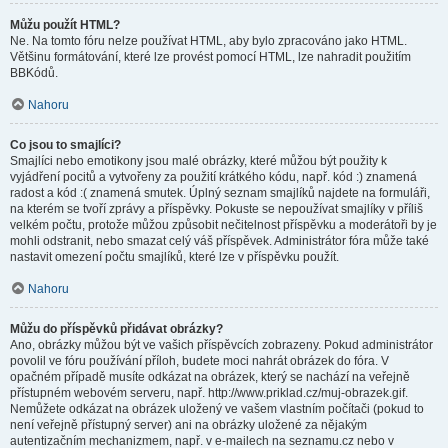
Můžu použít HTML?
Ne. Na tomto fóru nelze používat HTML, aby bylo zpracováno jako HTML.
Většinu formátování, které lze provést pomocí HTML, lze nahradit použitím
BBKódů.
Nahoru
Co jsou to smajlíci?
Smajlíci nebo emotikony jsou malé obrázky, které můžou být použity k
vyjádření pocitů a vytvořeny za použití krátkého kódu, např. kód :) znamená
radost a kód :( znamená smutek. Úplný seznam smajlíků najdete na formuláři,
na kterém se tvoří zprávy a příspěvky. Pokuste se nepoužívat smajlíky v příliš
velkém počtu, protože můžou způsobit nečitelnost příspěvku a moderátoři by je
mohli odstranit, nebo smazat celý váš příspěvek. Administrátor fóra může také
nastavit omezení počtu smajlíků, které lze v příspěvku použít.
Nahoru
Můžu do příspěvků přidávat obrázky?
Ano, obrázky můžou být ve vašich příspěvcích zobrazeny. Pokud administrátor
povolil ve fóru používání příloh, budete moci nahrát obrázek do fóra. V
opačném případě musíte odkázat na obrázek, který se nachází na veřejně
přístupném webovém serveru, např. http://www.priklad.cz/muj-obrazek.gif.
Nemůžete odkázat na obrázek uložený ve vašem vlastním počítači (pokud to
není veřejně přístupný server) ani na obrázky uložené za nějakým
autentizačním mechanizmem, např. v e-mailech na seznamu.cz nebo v