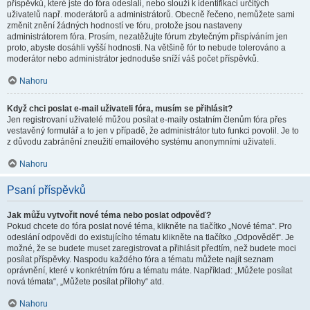
příspěvků, které jste do fóra odeslali, nebo slouží k identifikaci určitých
uživatelů např. moderátorů a administrátorů. Obecně řečeno, nemůžete sami
změnit znění žádných hodností ve fóru, protože jsou nastaveny
administrátorem fóra. Prosím, nezatěžujte fórum zbytečným přispíváním jen
proto, abyste dosáhli vyšší hodnosti. Na většině fór to nebude tolerováno a
moderátor nebo administrátor jednoduše sníží váš počet příspěvků.
Nahoru
Když chci poslat e-mail uživateli fóra, musím se přihlásit?
Jen registrovaní uživatelé můžou posílat e-maily ostatním členům fóra přes
vestavěný formulář a to jen v případě, že administrátor tuto funkci povolil. Je to
z důvodu zabránění zneužití emailového systému anonymními uživateli.
Nahoru
Psaní příspěvků
Jak můžu vytvořit nové téma nebo poslat odpověď?
Pokud chcete do fóra poslat nové téma, klikněte na tlačítko „Nové téma“. Pro
odeslání odpovědi do existujícího tématu klikněte na tlačítko „Odpovědět“. Je
možné, že se budete muset zaregistrovat a přihlásit předtím, než budete moci
posílat příspěvky. Naspodu každého fóra a tématu můžete najít seznam
oprávnění, které v konkrétním fóru a tématu máte. Například: „Můžete posílat
nová témata“, „Můžete posílat přílohy“ atd.
Nahoru