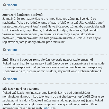
Nahoru
Zobrazení časů není správné!
Je možné, že zobrazený čas je pro jinou časovou zónu, než ve které se
nacházíte. Pokud se jedná o tento případ, přejděte na váš „Uživatelský panel“
na záložku „Nastavení fóra“ a změňte vaši časovou zónu, aby odpovídala vaší
konkrétní oblasti, např. Praha, Bratislava, Londýn, New York, Sydney atd.
Vezměte prosím na vědomí, že změnu časové zóny, stejně jako většinu
nastavení, můžou provádět jen zaregistrovaní uživatelé. Pokud ještě nejste
registrováni, toto je dobrý důvod, proč tak učinit.
Nahoru
Změnil jsem časovou zónu, ale čas se stále nezobrazuje správně!
Pokud jste si jisti, že jste nastavili vaši časovou zónu správně, ale čas se stále
zobrazuje nesprávně, pak je čas nastavený na hodinách serveru nesprávný.
Upozorněte na to, prosím, administrátora, aby mohl tento problém odstranit.
Nahoru
Můj jazyk není na seznamu!
Pokud váš jazyk není na seznamu jazyků, tak ho buď administrátor
nenainstaloval, nebo nikdo toto fórum do vašeho jazyka nepřeložil. Zkuste se
zeptat administrátora fóra, jestli může nainstalovat požadovaný jazyk. Pokud
překlad do vašeho jazyku neexistuje, můžete vytvořit nový překlad. Více
informací můžete najít na webu
phpBB
®.