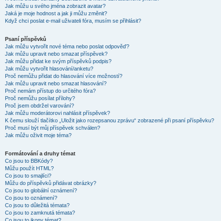
Jak můžu u svého jména zobrazit avatar?
Jaká je moje hodnost a jak ji můžu změnit?
Když chci poslat e-mail uživateli fóra, musím se přihlásit?
Psaní příspěvků
Jak můžu vytvořit nové téma nebo poslat odpověď?
Jak můžu upravit nebo smazat příspěvek?
Jak můžu přidat ke svým příspěvků podpis?
Jak můžu vytvořit hlasování/anketu?
Proč nemůžu přidat do hlasování více možností?
Jak můžu upravit nebo smazat hlasování?
Proč nemám přístup do určitého fóra?
Proč nemůžu posílat přílohy?
Proč jsem obdržel varování?
Jak můžu moderátorovi nahlásit příspěvek?
K čemu slouží tlačítko „Uložit jako rozepsanou zprávu“ zobrazené při psaní příspěvku?
Proč musí být můj příspěvek schválen?
Jak můžu oživit moje téma?
Formátování a druhy témat
Co jsou to BBKódy?
Můžu použít HTML?
Co jsou to smajlíci?
Můžu do příspěvků přidávat obrázky?
Co jsou to globální oznámení?
Co jsou to oznámení?
Co jsou to důležitá témata?
Co jsou to zamknutá témata?
Co jsou to ikony témat?