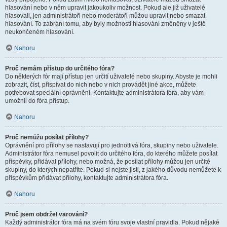
hlasování nebo v něm upravit jakoukoliv možnost. Pokud ale již uživatelé
hlasovali, jen administrátoři nebo moderátoři můžou upravit nebo smazat
hlasování. To zabrání tomu, aby byly možnosti hlasování změněny v ještě
neukončeném hlasování.
Nahoru
Proč nemám přístup do určitého fóra?
Do některých fór mají přístup jen určití uživatelé nebo skupiny. Abyste je mohli
zobrazit, číst, přispívat do nich nebo v nich provádět jiné akce, můžete
potřebovat speciální oprávnění. Kontaktujte administrátora fóra, aby vám
umožnil do fóra přístup.
Nahoru
Proč nemůžu posílat přílohy?
Oprávnění pro přílohy se nastavují pro jednotlivá fóra, skupiny nebo uživatele.
Administrátor fóra nemusel povolit do určitého fóra, do kterého můžete posílat
příspěvky, přidávat přílohy, nebo možná, že posílat přílohy můžou jen určité
skupiny, do kterých nepatříte. Pokud si nejste jisti, z jakého důvodu nemůžete k
příspěvkům přidávat přílohy, kontaktujte administrátora fóra.
Nahoru
Proč jsem obdržel varování?
Každý administrátor fóra má na svém fóru svoje vlastní pravidla. Pokud nějaké