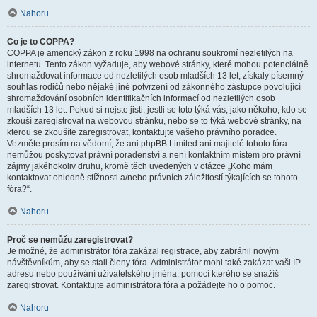
Nahoru
Co je to COPPA?
COPPA je americký zákon z roku 1998 na ochranu soukromí nezletilých na
internetu. Tento zákon vyžaduje, aby webové stránky, které mohou potenciálně
shromažďovat informace od nezletilých osob mladších 13 let, získaly písemný
souhlas rodičů nebo nějaké jiné potvrzení od zákonného zástupce povolující
shromažďování osobních identifikačních informací od nezletilých osob
mladších 13 let. Pokud si nejste jisti, jestli se toto týká vás, jako někoho, kdo se
zkouší zaregistrovat na webovou stránku, nebo se to týká webové stránky, na
kterou se zkoušíte zaregistrovat, kontaktujte vašeho právního poradce.
Vezměte prosím na vědomí, že ani phpBB Limited ani majitelé tohoto fóra
nemůžou poskytovat právní poradenství a není kontaktním místem pro právní
zájmy jakéhokoliv druhu, kromě těch uvedených v otázce „Koho mám
kontaktovat ohledně stížnosti a/nebo právních záležitostí týkajících se tohoto
fóra?“.
Nahoru
Proč se nemůžu zaregistrovat?
Je možné, že administrátor fóra zakázal registrace, aby zabránil novým
návštěvníkům, aby se stali členy fóra. Administrátor mohl také zakázat vaši IP
adresu nebo používání uživatelského jména, pomocí kterého se snažíš
zaregistrovat. Kontaktujte administrátora fóra a požádejte ho o pomoc.
Nahoru