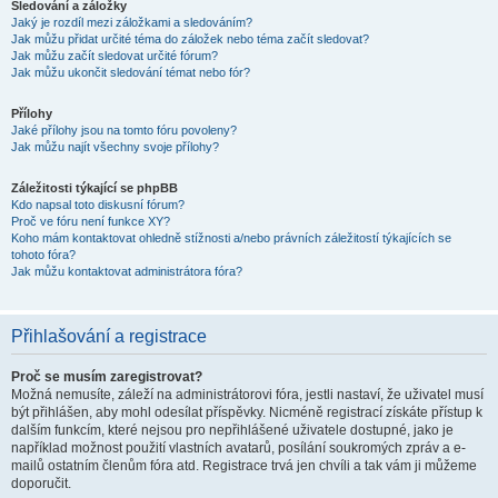
Sledování a záložky
Jaký je rozdíl mezi záložkami a sledováním?
Jak můžu přidat určité téma do záložek nebo téma začít sledovat?
Jak můžu začít sledovat určité fórum?
Jak můžu ukončit sledování témat nebo fór?
Přílohy
Jaké přílohy jsou na tomto fóru povoleny?
Jak můžu najít všechny svoje přílohy?
Záležitosti týkající se phpBB
Kdo napsal toto diskusní fórum?
Proč ve fóru není funkce XY?
Koho mám kontaktovat ohledně stížnosti a/nebo právních záležitostí týkajících se
tohoto fóra?
Jak můžu kontaktovat administrátora fóra?
Přihlašování a registrace
Proč se musím zaregistrovat?
Možná nemusíte, záleží na administrátorovi fóra, jestli nastaví, že uživatel musí
být přihlášen, aby mohl odesílat příspěvky. Nicméně registrací získáte přístup k
dalším funkcím, které nejsou pro nepřihlášené uživatele dostupné, jako je
například možnost použití vlastních avatarů, posílání soukromých zpráv a e-
mailů ostatním členům fóra atd. Registrace trvá jen chvíli a tak vám ji můžeme
doporučit.