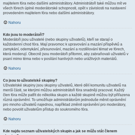
majitelem fóra nebo dalšími administrátory. Administrátoři také můžou mít ve
všech fórech úplné moderátorské schopnosti, opět v závislosti na nastavení
provedeném majitelem fóra nebo dalšími administrátory.
Nahoru
Kdo jsou to moderátoři?
Moderátoři jsou uživatelé (nebo skupiny uživatelů), kteří se starají o
každodenní chod fóra. Mají pravomoc k upravování a mazání příspěvků a
zamykání, odemykání, přesunování, mazání a rozdělování témat ve fórech,
která moderují. Obecně jsou moderátoři přítomni, aby zabraňovali uživatelů v
psaní mimo téma nebo v posílání hanlivých nebo urážlivých materiálů.
Nahoru
Co jsou to uživatelské skupiny?
Uživatelské skupiny jsou skupiny uživatelů, které dělí komunitu uživatelů na
menší části, se kterými můžou administrátoři fóra snadněji pracovat. Každý
člen fóra může patřit do několika skupin a každé skupině můžou být přiřazena
různá oprávnění. To umožňuje administrátorům jednoduše měnit oprávnění
pro mnoho uživatelů najednou, například změnit oprávnění pro moderátory,
nebo povolit uživatelům přístup do soukromého fóra.
Nahoru
Kde najdu seznam uživatelských skupin a jak se můžu stát členem