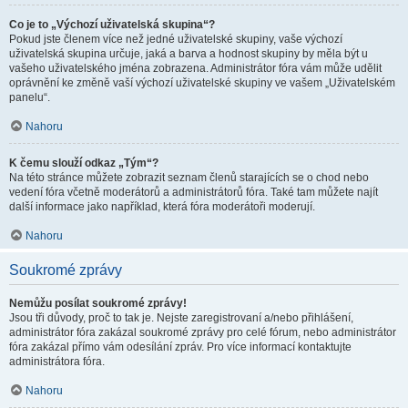
Co je to „Výchozí uživatelská skupina“?
Pokud jste členem více než jedné uživatelské skupiny, vaše výchozí
uživatelská skupina určuje, jaká a barva a hodnost skupiny by měla být u
vašeho uživatelského jména zobrazena. Administrátor fóra vám může udělit
oprávnění ke změně vaší výchozí uživatelské skupiny ve vašem „Uživatelském
panelu“.
Nahoru
K čemu slouží odkaz „Tým“?
Na této stránce můžete zobrazit seznam členů starajících se o chod nebo
vedení fóra včetně moderátorů a administrátorů fóra. Také tam můžete najít
další informace jako například, která fóra moderátoři moderují.
Nahoru
Soukromé zprávy
Nemůžu posílat soukromé zprávy!
Jsou tři důvody, proč to tak je. Nejste zaregistrovaní a/nebo přihlášení,
administrátor fóra zakázal soukromé zprávy pro celé fórum, nebo administrátor
fóra zakázal přímo vám odesílání zpráv. Pro více informací kontaktujte
administrátora fóra.
Nahoru