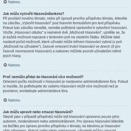
Nahoru
Jak můžu vytvořit hlasování/anketu?
Při posílání nového tématu, nebo při úpravě prvního příspěvku tématu, klikněte
na záložku „Vytvořit hlasování“ pod hlavním formulářem pro text příspěvku.
Pokud tuto záložku nevidíte, nemáte potřebné oprávnění k vytvoření hlasování.
Vložte „Hlasovací otázku“ a nejméně dvě „Možnosti hlasování“, ujistěte se, že
je každá možnost napsaná v textovém poli na vlastním řádku. Můžete také
nastavit počet možností, které uživatel může během hlasování vybrat (v poli
„Možností na uživatele“), časové omezení trvání hlasování ve dnech (0 pro
časově neomezené hlasování) a nakonec můžete povolit uživatelům měnit
jejich hlasy.
Nahoru
Proč nemůžu přidat do hlasování více možností?
Omezení počtu možností v hlasování je nastaveno administrátorem fóra. Pokud
si myslíte, že potřebujete do vašeho hlasování vložit více možností než je
povoleno, kontaktujte administrátora fóra.
Nahoru
Jak můžu upravit nebo smazat hlasování?
Stejně jako v případě příspěvků může být hlasování upraveno pouze jeho
autorem, moderátorem nebo administrátorem. Pro úpravu hlasování klikněte
na tlačítko pro úpravu prvního příspěvku v tématu, ke kterému je hlasování
vždy připojeno. Pokud zatím nikdo nehlasoval, uživatelé můžou smazat