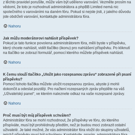
z těchto pravidel porušíte, může vám být uděleno varování. Vezměte prosím na
vědomí, že toto je rozhodnutí administrátora a phpBB Limited nemá nic
společného s varováními na daném fóru. Pokud si nejste jisti, z jakého důvodu
jste obdrželi varování, kontaktujte administrátora fóra.
Nahoru
Jak můžu moderátorovi nahlásit příspěvek?
Pokud je tato funkce povolena administrátorem fóra, měli byste v příspěvku,
který chcete nahlásit, vidět tlačítko (ikonu) pro nahlášení příspěvku. Po kliknutí
na tlačítko se zobrazí formulář, pomocí kterého můžete příspěvek nahlásit.
Nahoru
K čemu slouží tlačítko „Uložit jako rozepsanou zprávu“ zobrazené při psaní
příspěvku?
Pomocí tohoto tlačítka můžete uložit rozepsanou zprávu, abyste ji mohli
dokončit a odeslat později. Pro načtení rozepsaných zpráv přejděte na váš
„Uživatelský panel“, ve kterém naleznete odkaz na vaše rozepsané zprávy.
Nahoru
Proč musí být můj příspěvek schválen?
Administrátor fóra se mohl rozhodnout, že příspěvky ve fóru, do kterého
přispíváte, musí být prohlédnuty předtím, než je budou moci zobrazit ostatní
uživatelé. Je také možné, že vás administrátor fóra vložil do skupiny uživatelů,
jejichž příspěvky musí být schváleny. Kontaktujte, prosím, administrátora fóra