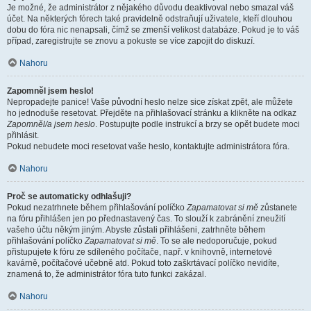
Je možné, že administrátor z nějakého důvodu deaktivoval nebo smazal váš
účet. Na některých fórech také pravidelně odstraňují uživatele, kteří dlouhou
dobu do fóra nic nenapsali, čímž se zmenší velikost databáze. Pokud je to váš
případ, zaregistrujte se znovu a pokuste se více zapojit do diskuzí.
Nahoru
Zapomněl jsem heslo!
Nepropadejte panice! Vaše původní heslo nelze sice získat zpět, ale můžete
ho jednoduše resetovat. Přejděte na přihlašovací stránku a klikněte na odkaz
Zapomněl/a jsem heslo
. Postupujte podle instrukcí a brzy se opět budete moci
přihlásit.
Pokud nebudete moci resetovat vaše heslo, kontaktujte administrátora fóra.
Nahoru
Proč se automaticky odhlašuji?
Pokud nezatrhnete během přihlašování políčko
Zapamatovat si mě
zůstanete
na fóru přihlášen jen po přednastavený čas. To slouží k zabránění zneužití
vašeho účtu někým jiným. Abyste zůstali přihlášeni, zatrhněte během
přihlašování políčko
Zapamatovat si mě
. To se ale nedoporučuje, pokud
přistupujete k fóru ze sdíleného počítače, např. v knihovně, internetové
kavárně, počítačové učebně atd. Pokud toto zaškrtávací políčko nevidíte,
znamená to, že administrátor fóra tuto funkci zakázal.
Nahoru