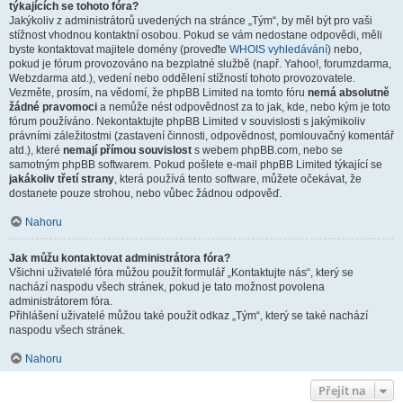
týkajících se tohoto fóra?
Jakýkoliv z administrátorů uvedených na stránce „Tým“, by měl být pro vaši
stížnost vhodnou kontaktní osobou. Pokud se vám nedostane odpovědi, měli
byste kontaktovat majitele domény (proveďte
WHOIS vyhledávání
) nebo,
pokud je fórum provozováno na bezplatné službě (např. Yahoo!, forumzdarma,
Webzdarma atd.), vedení nebo oddělení stížností tohoto provozovatele.
Vezměte, prosím, na vědomí, že phpBB Limited na tomto fóru
nemá absolutně
žádné pravomoci
a nemůže nést odpovědnost za to jak, kde, nebo kým je toto
fórum používáno. Nekontaktujte phpBB Limited v souvislosti s jakýmikoliv
právními záležitostmi (zastavení činnosti, odpovědnost, pomlouvačný komentář
atd.), které
nemají přímou souvislost
s webem phpBB.com, nebo se
samotným phpBB softwarem. Pokud pošlete e-mail phpBB Limited týkající se
jakákoliv třetí strany
, která používá tento software, můžete očekávat, že
dostanete pouze strohou, nebo vůbec žádnou odpověď.
Nahoru
Jak můžu kontaktovat administrátora fóra?
Všichni uživatelé fóra můžou použít formulář „Kontaktujte nás“, který se
nachází naspodu všech stránek, pokud je tato možnost povolena
administrátorem fóra.
Přihlášení uživatelé můžou také použít odkaz „Tým“, který se také nachází
naspodu všech stránek.
Nahoru
Přejít na