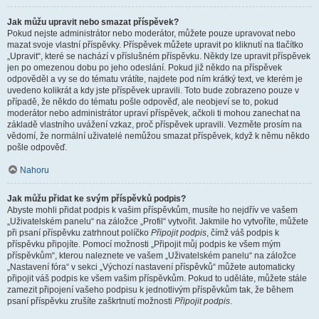
Jak můžu upravit nebo smazat příspěvek?
Pokud nejste administrátor nebo moderátor, můžete pouze upravovat nebo
mazat svoje vlastní příspěvky. Příspěvek můžete upravit po kliknutí na tlačítko
„Upravit“, které se nachází v příslušném příspěvku. Někdy lze upravit příspěvek
jen po omezenou dobu po jeho odeslání. Pokud již někdo na příspěvek
odpověděl a vy se do tématu vrátíte, najdete pod ním krátký text, ve kterém je
uvedeno kolikrát a kdy jste příspěvek upravili. Toto bude zobrazeno pouze v
případě, že někdo do tématu pošle odpověď, ale neobjeví se to, pokud
moderátor nebo administrátor upraví příspěvek, ačkoli ti mohou zanechat na
základě vlastního uvážení vzkaz, proč příspěvek upravili. Vezměte prosím na
vědomí, že normální uživatelé nemůžou smazat příspěvek, když k němu někdo
pošle odpověď.
Nahoru
Jak můžu přidat ke svým příspěvků podpis?
Abyste mohli přidat podpis k vašim příspěvkům, musíte ho nejdřív ve vašem
„Uživatelském panelu“ na záložce „Profil“ vytvořit. Jakmile ho vytvoříte, můžete
při psaní příspěvku zatrhnout políčko
Připojit podpis
, čímž váš podpis k
příspěvku připojíte. Pomocí možnosti „Připojit můj podpis ke všem mým
příspěvkům“, kterou naleznete ve vašem „Uživatelském panelu“ na záložce
„Nastavení fóra“ v sekci „Výchozí nastavení příspěvků“ můžete automaticky
připojit váš podpis ke všem vašim příspěvkům. Pokud to uděláte, můžete stále
zamezit připojení vašeho podpisu k jednotlivým příspěvkům tak, že během
psaní příspěvku zrušíte zaškrtnutí možnosti
Připojit podpis
.