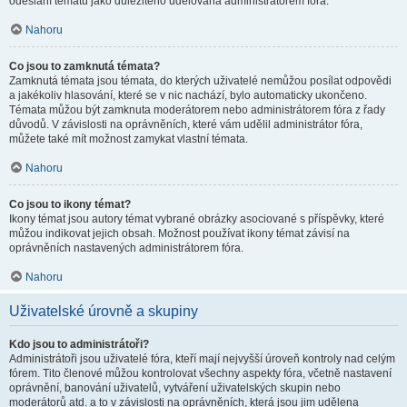
odeslání tématu jako důležitého udělována administrátorem fóra.
Nahoru
Co jsou to zamknutá témata?
Zamknutá témata jsou témata, do kterých uživatelé nemůžou posílat odpovědi
a jakékoliv hlasování, které se v nic nachází, bylo automaticky ukončeno.
Témata můžou být zamknuta moderátorem nebo administrátorem fóra z řady
důvodů. V závislosti na oprávněních, které vám udělil administrátor fóra,
můžete také mít možnost zamykat vlastní témata.
Nahoru
Co jsou to ikony témat?
Ikony témat jsou autory témat vybrané obrázky asociované s příspěvky, které
můžou indikovat jejich obsah. Možnost používat ikony témat závisí na
oprávněních nastavených administrátorem fóra.
Nahoru
Uživatelské úrovně a skupiny
Kdo jsou to administrátoři?
Administrátoři jsou uživatelé fóra, kteří mají nejvyšší úroveň kontroly nad celým
fórem. Tito členové můžou kontrolovat všechny aspekty fóra, včetně nastavení
oprávnění, banování uživatelů, vytváření uživatelských skupin nebo
moderátorů atd. a to v závislosti na oprávněních, která jsou jim udělena