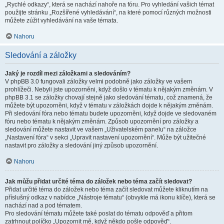
„Rychlé odkazy“, která se nachází nahoře na fóru. Pro vyhledání vašich témat
použijte stránku „Rozšířené vyhledávání“, na které pomocí různých možnosti
můžete zúžit vyhledávání na vaše témata.
Nahoru
Sledování a záložky
Jaký je rozdíl mezi záložkami a sledováním?
V phpBB 3.0 fungovali záložky velmi podobně jako záložky ve vašem
prohlížeči. Nebyli jste upozorněni, když došlo v tématu k nějakým změnám. V
phpBB 3.1 se záložky chovají stejně jako sledování tématu, což znamená, že
můžete být upozorněni, když v tématu v záložkách dojde k nějakým změnám.
Při sledování fóra nebo tématu budete upozorněni, když dojde ve sledovaném
fóru nebo tématu k nějakým změnám. Způsob upozornění pro záložky a
sledování můžete nastavit ve vašem „Uživatelském panelu“ na záložce
„Nastavení fóra“ v sekci „Upravit nastavení upozornění“. Může být užitečné
nastavit pro záložky a sledování jiný způsob upozornění.
Nahoru
Jak můžu přidat určité téma do záložek nebo téma začít sledovat?
Přidat určité téma do záložek nebo téma začít sledovat můžete kliknutím na
příslušný odkaz v nabídce „Nástroje tématu“ (obvykle má ikonu klíče), která se
nachází nad a pod tématem.
Pro sledování tématu můžete také poslat do tématu odpověď a přitom
zatrhnout políčko „Upozornit mě, když někdo pošle odpověď“.