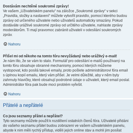
Dostávám nechtěné soukromé zprávy!
Ve vašem „Uživatelském panelu“ na záložce „Soukromé zprávy“ v sekci
„Pravidla, složky a nastavení“ můžete vytvořit pravidlo, pomocí kterého budou
zprávy od určeného uživatele nebo uživatelů automaticky smazány. Pokud
dostáváte urážlivé soukromé zprávy od určitého uživatele, nahlaste zprávy
moderátorům. Ti mají pravomoc zabránit uživateli v odesílání soukromých
zpráv.
Nahoru
Přišel mi od někoho na tomto fóru nevyžádaný nebo urážlivý e-mail!
Je nám líto, že se vám to stalo. Formulář pro odesílání e-mailů používaný na
tomto fóru obsahuje obranné mechanismy, pomocí kterých můžeme
vystopovat, kdo posílá takové emaily, proto pošlete administrátorovi fóra email
s úplnou kopií emailu, který vám přišel. Je velmi důležité, aby v něm byly
zahrnuty hlavičky, které obsahují podrobné údaje o uživateli, který email poslal.
Administrátor fóra pak bude moci problém vyřešit.
Nahoru
Přátelé a nepřátelé
Co jsou seznamy přátel a nepřátel?
Tyto seznamy můžete použít k rozdělení ostatních členů fóra. Uživatelé přidáni
do vašeho seznamu přátel budou zobrazeni ve vašem uživatelském panelu,
abyste k nim měli rychlý přístup, viděli jejich online stav a mohli jim posílat