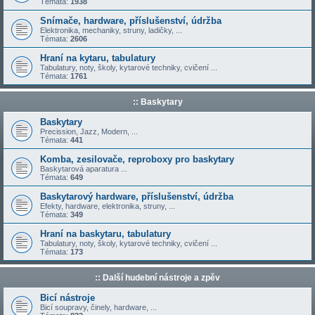
Témata:
1938
Snímače, hardware, příslušenství, údržba
Elektronika, mechaniky, struny, ladičky, ...
Témata:
2606
Hraní na kytaru, tabulatury
Tabulatury, noty, školy, kytarové techniky, cvičení ...
Témata:
1761
:: Baskytary
Baskytary
Precission, Jazz, Modern, ...
Témata:
441
Komba, zesilovače, reproboxy pro baskytary
Baskytarová aparatura ...
Témata:
649
Baskytarový hardware, příslušenství, údržba
Efekty, hardware, elektronika, struny, ...
Témata:
349
Hraní na baskytaru, tabulatury
Tabulatury, noty, školy, kytarové techniky, cvičení ...
Témata:
173
:: Další hudební nástroje a zpěv
Bicí nástroje
Bicí soupravy, činely, hardware, ...