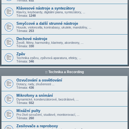
Témata:
832
Klávesové nástroje a syntezátory
Klavíry, keyboardy, digitální piana, syntezátory, ...
Témata:
1248
Smyčcové a další strunné nástroje
Housle, violoncella, kontrabasy, ukulele, mandolíny, ...
Témata:
253
Dechové nástroje
Žestě, flétny, harmoniky, klarinety, akordeony, ...
Témata:
330
Zpěv
Technika zpěvu, zpěvová aparatura, efekty, ...
Témata:
346
:: Technika a Recording
Ozvučování a osvětlování
Dotazy, rady, zkušenosti ...
Témata:
436
Mikrofony a snímání
Dynamické, kondenzátorové, bezdrátové, ...
Témata:
552
Mixážní pulty
Pro živé ozvučení, studiové, monitorovací, ...
Témata:
260
Zesilovače a reproboxy