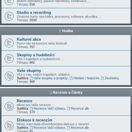
Aktivní reproboxy, pasivní reproboxy, zesilovače, ...
Témata:
518
Studio a recording
Zvukové karty, sluchátka, procesory, software, akustika, ...
Témata:
2030
:: Hudba
Kulturní akce
Pozvi nás na koncert nebo festival!
Témata:
757
Skupiny a hudebníci
Vše o kapelách a hudebnících ...
Témata:
802
Vaše skupiny
Vše o vás, vašich kapelách, učitelích ...
Subfóra:
Vaše skupiny a projekty
,
Hledám / Nabízím
,
Zkušebny
Témata:
409
:: Recenze a články
Recenze
Místo pro Vaše recenze ...
Subfóra:
Recenze Vaší výbavy
,
Recenze alb
Témata:
173
Diskuze k recenzím
Místo, kam bude přesměrována diskuze z recenzí
Subfóra:
Recenze Vaší výbavy
,
Recenze alb
Témata:
81