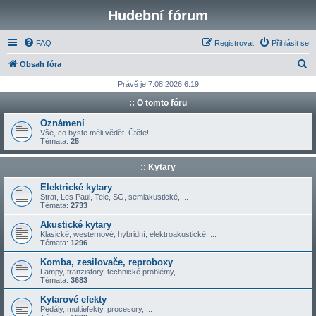
Hudební fórum
FAQ
Registrovat
Přihlásit se
H
Obsah fóra
l
Právě je 7.08.2026 6:19
e
:: O tomto fóru
d
Oznámení
a
Vše, co byste měli vědět. Čtěte!
Témata:
25
t
:: Kytary
Elektrické kytary
Strat, Les Paul, Tele, SG, semiakustické, ...
Témata:
2733
Akustické kytary
Klasické, westernové, hybridní, elektroakustické, ...
Témata:
1296
Komba, zesilovače, reproboxy
Lampy, tranzistory, technické problémy, ...
Témata:
3683
Kytarové efekty
Pedály, multiefekty, procesory, ...