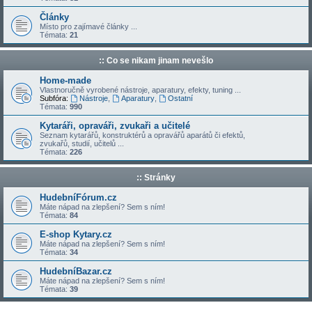
Články
Místo pro zajímavé články ...
Témata:
21
:: Co se nikam jinam nevešlo
Home-made
Vlastnoručně vyrobené nástroje, aparatury, efekty, tuning ...
Subfóra:
Nástroje
,
Aparatury
,
Ostatní
Témata:
990
Kytaráři, opraváři, zvukaři a učitelé
Seznam kytarářů, konstruktérů a opravářů aparátů či efektů,
zvukařů, studií, učitelů ...
Témata:
226
:: Stránky
HudebníFórum.cz
Máte nápad na zlepšení? Sem s ním!
Témata:
84
E-shop Kytary.cz
Máte nápad na zlepšení? Sem s ním!
Témata:
34
HudebníBazar.cz
Máte nápad na zlepšení? Sem s ním!
Témata:
39