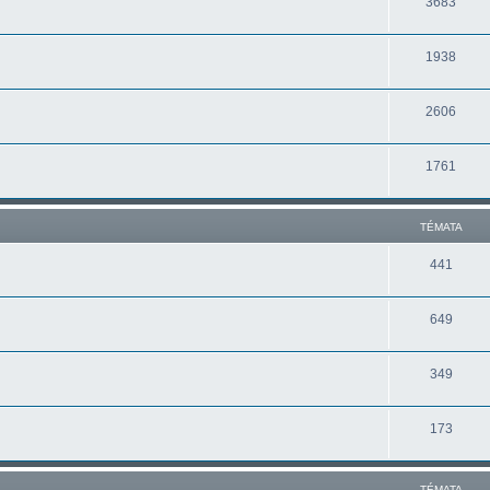
3683
1938
2606
1761
TÉMATA
441
649
349
173
TÉMATA