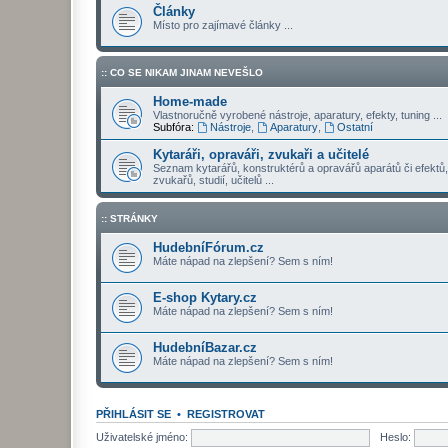
Články
Místo pro zajímavé články ...
:: CO SE NIKAM JINAM NEVEŠLO
Home-made
Vlastnoručně vyrobené nástroje, aparatury, efekty, tuning ...
Subfóra:
Nástroje
,
Aparatury
,
Ostatní
Kytaráři, opraváři, zvukaři a učitelé
Seznam kytarářů, konstruktérů a opravářů aparátů či efektů,
zvukařů, studií, učitelů ...
:: STRÁNKY
HudebníFórum.cz
Máte nápad na zlepšení? Sem s ním!
E-shop Kytary.cz
Máte nápad na zlepšení? Sem s ním!
HudebníBazar.cz
Máte nápad na zlepšení? Sem s ním!
PŘIHLÁSIT SE
•
REGISTROVAT
Uživatelské jméno:
Heslo: