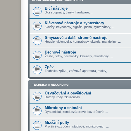
Bicí nástroje
Bicí soupravy, činely, hardware, ...
Klávesové nástroje a syntezátory
Klavíry, keyboardy, digitální piana, syntezátory, ...
Smyčcové a další strunné nástroje
Housle, violoncella, kontrabasy, ukulele, mandolíny, ...
Dechové nástroje
Žestě, flétny, harmoniky, klarinety, akordeony, ...
Zpěv
Technika zpěvu, zpěvová aparatura, efekty, ...
:: TECHNIKA A RECORDING
Ozvučování a osvětlování
Dotazy, rady, zkušenosti ...
Mikrofony a snímání
Dynamické, kondenzátorové, bezdrátové, ...
Mixážní pulty
Pro živé ozvučení, studiové, monitorovací, ...