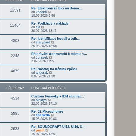
ř
d
o
z
í
n
s
i
s
Re: Elektronické bicí na doma…
í
l
t
12591
Z
p
od
vasekh
p
e
p
o
ě
10.06.2026 6:56
ř
d
o
b
v
í
n
s
r
e
s
Re: Podklady a náklady
í
l
11404
a
k
Z
p
od
cid
p
e
z
o
ě
30.07.2026 13:11
ř
d
i
b
v
í
n
t
r
e
s
Re: Identifikace houslí a odh…
í
4803
p
a
k
p
Z
od
starypard
p
o
z
ě
o
25.06.2026 15:58
ř
s
i
v
b
í
l
t
e
r
s
Přehrávání doprovodů k mému h…
e
2248
p
k
a
Z
p
od
Jurasek
d
o
z
o
ě
3.07.2026 11:27
n
s
i
b
v
í
l
t
r
e
Re: Nástroj na trénink zpěvu
p
e
4679
p
a
k
Z
od
angorak
ř
d
o
z
o
8.07.2026 21:30
í
n
s
i
b
s
í
l
t
r
p
p
e
p
a
PŘÍSPĚVKY
POSLEDNÍ PŘÍSPĚVEK
ě
ř
d
o
z
v
í
n
s
i
e
s
Custom tvarovky k IEM sluchát…
í
l
t
4534
k
p
Z
od
Mektys
p
e
p
ě
o
22.02.2026 14:10
ř
d
o
v
b
í
n
s
e
r
s
Re: JZ Microphones
í
l
5885
k
a
Z
p
od
cherreda
p
e
z
o
ě
15.06.2026 10:03
ř
d
i
b
v
í
n
t
r
e
s
Re: SOUNDCRAFT Ui12, Ui16, U…
í
2633
p
a
k
Z
p
od
pavlii
p
o
z
o
ě
15.07.2026 13:51
ř