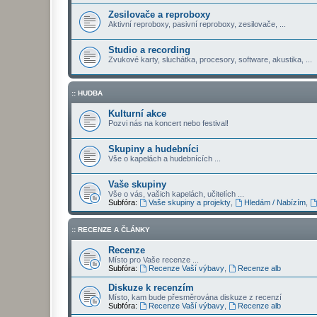
Zesilovače a reproboxy
Aktivní reproboxy, pasivní reproboxy, zesilovače, ...
Studio a recording
Zvukové karty, sluchátka, procesory, software, akustika, ...
:: HUDBA
Kulturní akce
Pozvi nás na koncert nebo festival!
Skupiny a hudebníci
Vše o kapelách a hudebnících ...
Vaše skupiny
Vše o vás, vašich kapelách, učitelích ...
Subfóra:
Vaše skupiny a projekty
,
Hledám / Nabízím
,
:: RECENZE A ČLÁNKY
Recenze
Místo pro Vaše recenze ...
Subfóra:
Recenze Vaší výbavy
,
Recenze alb
Diskuze k recenzím
Místo, kam bude přesměrována diskuze z recenzí
Subfóra:
Recenze Vaší výbavy
,
Recenze alb