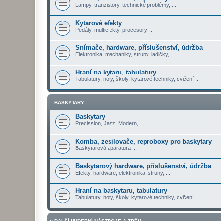
Lampy, tranzistory, technické problémy, ...
Kytarové efekty
Pedály, multiefekty, procesory, ...
Snímače, hardware, příslušenství, údržba
Elektronika, mechaniky, struny, ladičky, ...
Hraní na kytaru, tabulatury
Tabulatury, noty, školy, kytarové techniky, cvičení ...
:: BASKYTARY
Baskytary
Precission, Jazz, Modern, ...
Komba, zesilovače, reproboxy pro baskytary
Baskytarová aparatura ...
Baskytarový hardware, příslušenství, údržba
Efekty, hardware, elektronika, struny, ...
Hraní na baskytaru, tabulatury
Tabulatury, noty, školy, kytarové techniky, cvičení ...
:: DALŠÍ HUDEBNÍ NÁSTROJE A ZPĚV