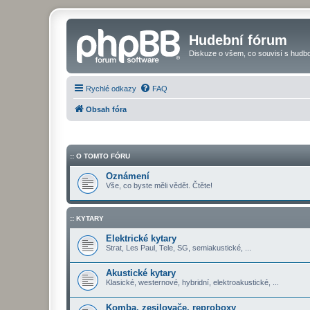
Hudební fórum
Diskuze o všem, co souvisí s hudbo
Rychlé odkazy
FAQ
Obsah fóra
:: O TOMTO FÓRU
Oznámení
Vše, co byste měli vědět. Čtěte!
:: KYTARY
Elektrické kytary
Strat, Les Paul, Tele, SG, semiakustické, ...
Akustické kytary
Klasické, westernové, hybridní, elektroakustické, ...
Komba, zesilovače, reproboxy