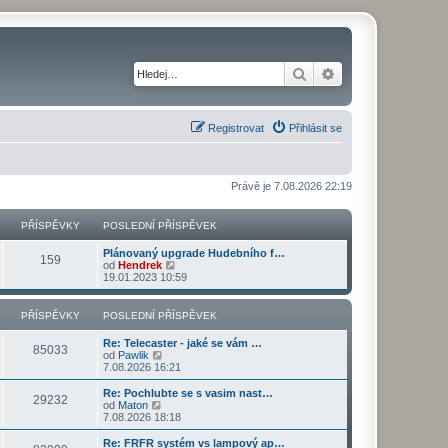
Hledat
Pokročilé hledání
Registrovat
Přihlásit se
Právě je 7.08.2026 22:19
PŘÍSPĚVKY
POSLEDNÍ PŘÍSPĚVEK
Plánovaný upgrade Hudebního f…
159
Z
od
Hendrek
o
19.01.2023 10:59
b
r
a
PŘÍSPĚVKY
POSLEDNÍ PŘÍSPĚVEK
z
i
Re: Telecaster - jaké se vám …
t
85033
Z
od
Pawlik
p
o
7.08.2026 16:21
o
b
s
r
Re: Pochlubte se s vasim nast…
l
29232
a
Z
od
Maton
e
z
o
7.08.2026 18:18
d
i
b
n
t
r
Re: FRFR systém vs lampový ap…
í