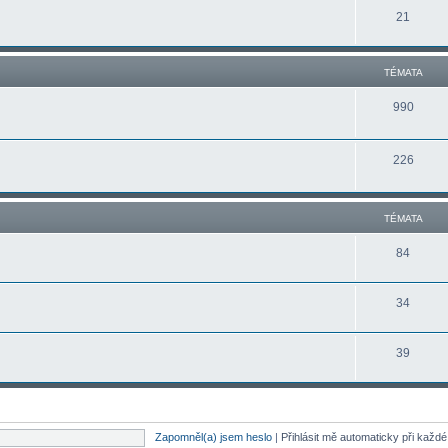
21
TÉMATA
990
226
TÉMATA
84
34
39
Zapomněl(a) jsem heslo
|
Přihlásit mě automaticky při každ