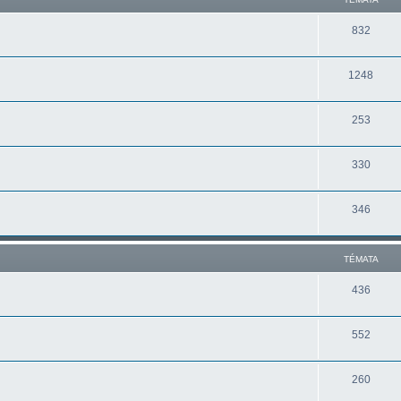
832
1248
253
330
346
TÉMATA
436
552
260