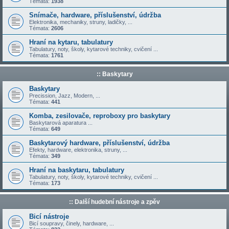
Témata:
1938
Snímače, hardware, příslušenství, údržba
Elektronika, mechaniky, struny, ladičky, ...
Témata:
2606
Hraní na kytaru, tabulatury
Tabulatury, noty, školy, kytarové techniky, cvičení ...
Témata:
1761
:: Baskytary
Baskytary
Precission, Jazz, Modern, ...
Témata:
441
Komba, zesilovače, reproboxy pro baskytary
Baskytarová aparatura ...
Témata:
649
Baskytarový hardware, příslušenství, údržba
Efekty, hardware, elektronika, struny, ...
Témata:
349
Hraní na baskytaru, tabulatury
Tabulatury, noty, školy, kytarové techniky, cvičení ...
Témata:
173
:: Další hudební nástroje a zpěv
Bicí nástroje
Bicí soupravy, činely, hardware, ...