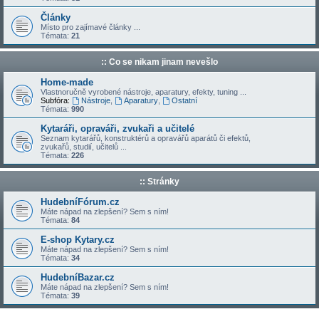
Články
Místo pro zajímavé články ...
Témata:
21
:: Co se nikam jinam nevešlo
Home-made
Vlastnoručně vyrobené nástroje, aparatury, efekty, tuning ...
Subfóra:
Nástroje
,
Aparatury
,
Ostatní
Témata:
990
Kytaráři, opraváři, zvukaři a učitelé
Seznam kytarářů, konstruktérů a opravářů aparátů či efektů,
zvukařů, studií, učitelů ...
Témata:
226
:: Stránky
HudebníFórum.cz
Máte nápad na zlepšení? Sem s ním!
Témata:
84
E-shop Kytary.cz
Máte nápad na zlepšení? Sem s ním!
Témata:
34
HudebníBazar.cz
Máte nápad na zlepšení? Sem s ním!
Témata:
39