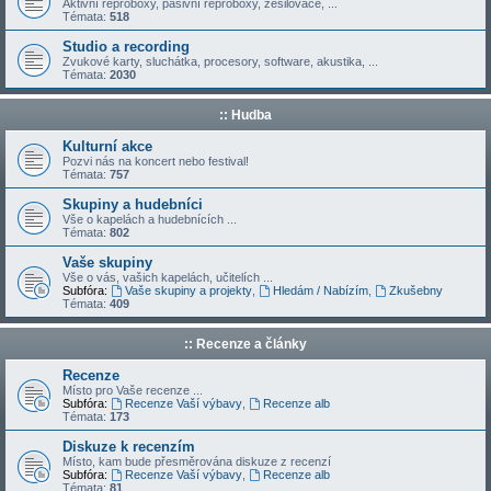
Aktivní reproboxy, pasivní reproboxy, zesilovače, ...
Témata:
518
Studio a recording
Zvukové karty, sluchátka, procesory, software, akustika, ...
Témata:
2030
:: Hudba
Kulturní akce
Pozvi nás na koncert nebo festival!
Témata:
757
Skupiny a hudebníci
Vše o kapelách a hudebnících ...
Témata:
802
Vaše skupiny
Vše o vás, vašich kapelách, učitelích ...
Subfóra:
Vaše skupiny a projekty
,
Hledám / Nabízím
,
Zkušebny
Témata:
409
:: Recenze a články
Recenze
Místo pro Vaše recenze ...
Subfóra:
Recenze Vaší výbavy
,
Recenze alb
Témata:
173
Diskuze k recenzím
Místo, kam bude přesměrována diskuze z recenzí
Subfóra:
Recenze Vaší výbavy
,
Recenze alb
Témata:
81