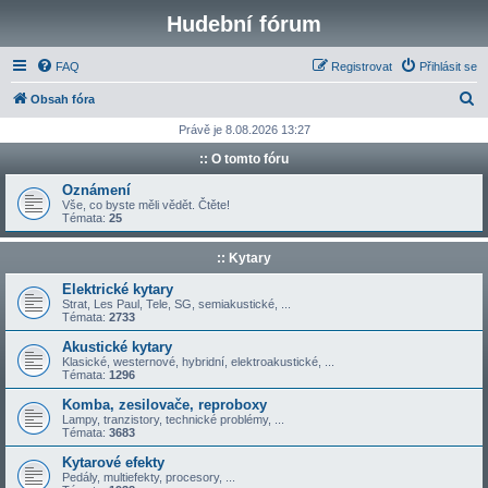
Hudební fórum
FAQ
Registrovat
Přihlásit se
H
Obsah fóra
l
Právě je 8.08.2026 13:27
e
:: O tomto fóru
d
Oznámení
a
Vše, co byste měli vědět. Čtěte!
Témata:
25
t
:: Kytary
Elektrické kytary
Strat, Les Paul, Tele, SG, semiakustické, ...
Témata:
2733
Akustické kytary
Klasické, westernové, hybridní, elektroakustické, ...
Témata:
1296
Komba, zesilovače, reproboxy
Lampy, tranzistory, technické problémy, ...
Témata:
3683
Kytarové efekty
Pedály, multiefekty, procesory, ...