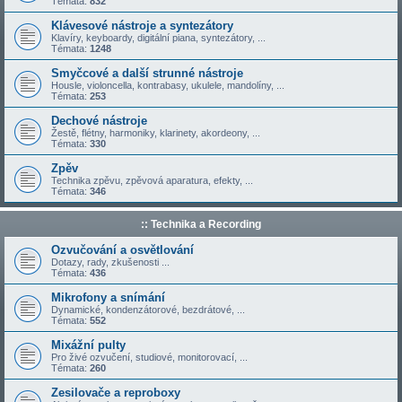
Témata:
832
Klávesové nástroje a syntezátory
Klavíry, keyboardy, digitální piana, syntezátory, ...
Témata:
1248
Smyčcové a další strunné nástroje
Housle, violoncella, kontrabasy, ukulele, mandolíny, ...
Témata:
253
Dechové nástroje
Žestě, flétny, harmoniky, klarinety, akordeony, ...
Témata:
330
Zpěv
Technika zpěvu, zpěvová aparatura, efekty, ...
Témata:
346
:: Technika a Recording
Ozvučování a osvětlování
Dotazy, rady, zkušenosti ...
Témata:
436
Mikrofony a snímání
Dynamické, kondenzátorové, bezdrátové, ...
Témata:
552
Mixážní pulty
Pro živé ozvučení, studiové, monitorovací, ...
Témata:
260
Zesilovače a reproboxy