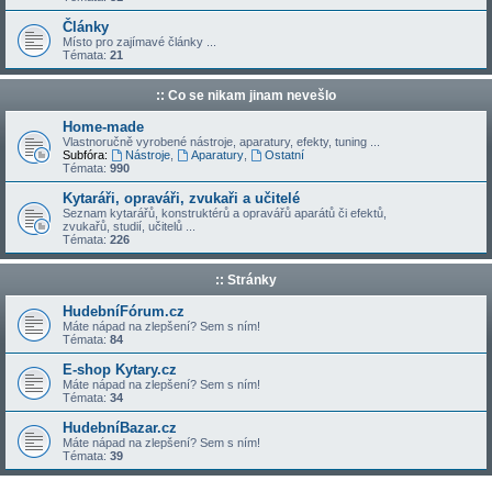
Články
Místo pro zajímavé články ...
Témata:
21
:: Co se nikam jinam nevešlo
Home-made
Vlastnoručně vyrobené nástroje, aparatury, efekty, tuning ...
Subfóra:
Nástroje
,
Aparatury
,
Ostatní
Témata:
990
Kytaráři, opraváři, zvukaři a učitelé
Seznam kytarářů, konstruktérů a opravářů aparátů či efektů,
zvukařů, studií, učitelů ...
Témata:
226
:: Stránky
HudebníFórum.cz
Máte nápad na zlepšení? Sem s ním!
Témata:
84
E-shop Kytary.cz
Máte nápad na zlepšení? Sem s ním!
Témata:
34
HudebníBazar.cz
Máte nápad na zlepšení? Sem s ním!
Témata:
39