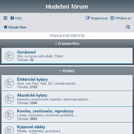
Hudební fórum
FAQ
Registrovat
Přihlásit se
H
Obsah fóra
l
Právě je 6.08.2026 5:35
e
:: O tomto fóru
d
Oznámení
a
Vše, co byste měli vědět. Čtěte!
Témata:
25
t
:: Kytary
Elektrické kytary
Strat, Les Paul, Tele, SG, semiakustické, ...
Témata:
2733
Akustické kytary
Klasické, westernové, hybridní, elektroakustické, ...
Témata:
1296
Komba, zesilovače, reproboxy
Lampy, tranzistory, technické problémy, ...
Témata:
3683
Kytarové efekty
Pedály, multiefekty, procesory, ...