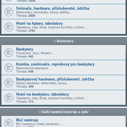
Témata:
1938
Snímače, hardware, příslušenství, údržba
Elektronika, mechaniky, struny, ladičky, ...
Témata:
2606
Hraní na kytaru, tabulatury
Tabulatury, noty, školy, kytarové techniky, cvičení ...
Témata:
1761
:: Baskytary
Baskytary
Precission, Jazz, Modern, ...
Témata:
441
Komba, zesilovače, reproboxy pro baskytary
Baskytarová aparatura ...
Témata:
649
Baskytarový hardware, příslušenství, údržba
Efekty, hardware, elektronika, struny, ...
Témata:
349
Hraní na baskytaru, tabulatury
Tabulatury, noty, školy, kytarové techniky, cvičení ...
Témata:
173
:: Další hudební nástroje a zpěv
Bicí nástroje
Bicí soupravy, činely, hardware, ...