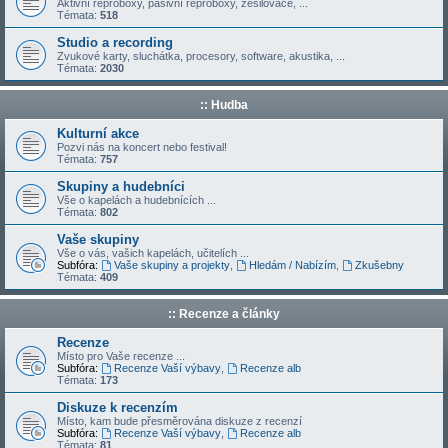
Aktivní reproboxy, pasivní reproboxy, zesilovače, ...
Témata:
518
Studio a recording
Zvukové karty, sluchátka, procesory, software, akustika, ...
Témata:
2030
:: Hudba
Kulturní akce
Pozvi nás na koncert nebo festival!
Témata:
757
Skupiny a hudebníci
Vše o kapelách a hudebnících ...
Témata:
802
Vaše skupiny
Vše o vás, vašich kapelách, učitelích ...
Subfóra:
Vaše skupiny a projekty
,
Hledám / Nabízím
,
Zkušebny
Témata:
409
:: Recenze a články
Recenze
Místo pro Vaše recenze ...
Subfóra:
Recenze Vaší výbavy
,
Recenze alb
Témata:
173
Diskuze k recenzím
Místo, kam bude přesměrována diskuze z recenzí
Subfóra:
Recenze Vaší výbavy
,
Recenze alb
Témata:
81