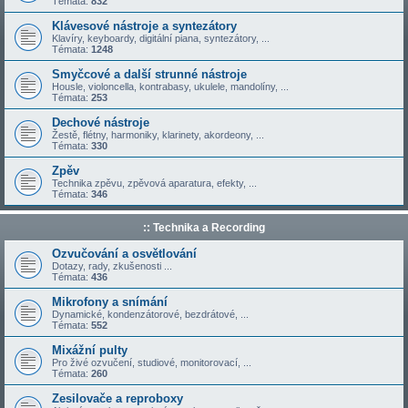
Témata:
832
Klávesové nástroje a syntezátory
Klavíry, keyboardy, digitální piana, syntezátory, ...
Témata:
1248
Smyčcové a další strunné nástroje
Housle, violoncella, kontrabasy, ukulele, mandolíny, ...
Témata:
253
Dechové nástroje
Žestě, flétny, harmoniky, klarinety, akordeony, ...
Témata:
330
Zpěv
Technika zpěvu, zpěvová aparatura, efekty, ...
Témata:
346
:: Technika a Recording
Ozvučování a osvětlování
Dotazy, rady, zkušenosti ...
Témata:
436
Mikrofony a snímání
Dynamické, kondenzátorové, bezdrátové, ...
Témata:
552
Mixážní pulty
Pro živé ozvučení, studiové, monitorovací, ...
Témata:
260
Zesilovače a reproboxy