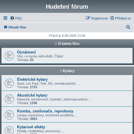
Hudební fórum
FAQ
Registrovat
Přihlásit se
H
Obsah fóra
l
Právě je 8.08.2026 13:36
e
:: O tomto fóru
d
Oznámení
a
Vše, co byste měli vědět. Čtěte!
Témata:
25
t
:: Kytary
Elektrické kytary
Strat, Les Paul, Tele, SG, semiakustické, ...
Témata:
2733
Akustické kytary
Klasické, westernové, hybridní, elektroakustické, ...
Témata:
1296
Komba, zesilovače, reproboxy
Lampy, tranzistory, technické problémy, ...
Témata:
3683
Kytarové efekty
Pedály, multiefekty, procesory, ...