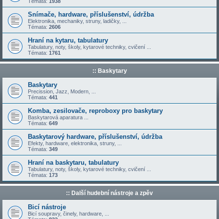
Témata:
1938
Snímače, hardware, příslušenství, údržba
Elektronika, mechaniky, struny, ladičky, ...
Témata:
2606
Hraní na kytaru, tabulatury
Tabulatury, noty, školy, kytarové techniky, cvičení ...
Témata:
1761
:: Baskytary
Baskytary
Precission, Jazz, Modern, ...
Témata:
441
Komba, zesilovače, reproboxy pro baskytary
Baskytarová aparatura ...
Témata:
649
Baskytarový hardware, příslušenství, údržba
Efekty, hardware, elektronika, struny, ...
Témata:
349
Hraní na baskytaru, tabulatury
Tabulatury, noty, školy, kytarové techniky, cvičení ...
Témata:
173
:: Další hudební nástroje a zpěv
Bicí nástroje
Bicí soupravy, činely, hardware, ...