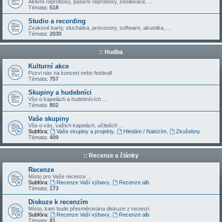
Aktivní reproboxy, pasivní reproboxy, zesilovače, ...
Témata:
518
Studio a recording
Zvukové karty, sluchátka, procesory, software, akustika, ...
Témata:
2030
:: Hudba
Kulturní akce
Pozvi nás na koncert nebo festival!
Témata:
757
Skupiny a hudebníci
Vše o kapelách a hudebnících ...
Témata:
802
Vaše skupiny
Vše o vás, vašich kapelách, učitelích ...
Subfóra:
Vaše skupiny a projekty
,
Hledám / Nabízím
,
Zkušebny
Témata:
409
:: Recenze a články
Recenze
Místo pro Vaše recenze ...
Subfóra:
Recenze Vaší výbavy
,
Recenze alb
Témata:
173
Diskuze k recenzím
Místo, kam bude přesměrována diskuze z recenzí
Subfóra:
Recenze Vaší výbavy
,
Recenze alb
Témata:
81