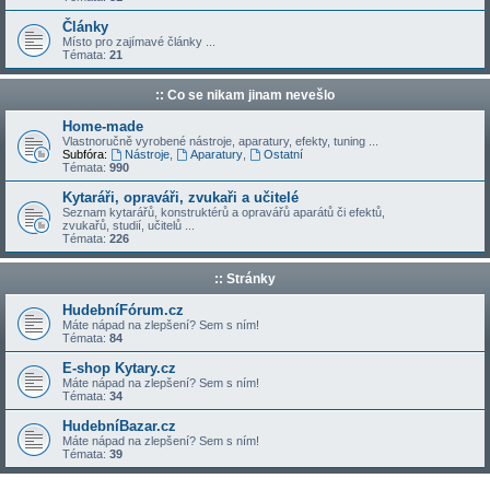
Články
Místo pro zajímavé články ...
Témata:
21
:: Co se nikam jinam nevešlo
Home-made
Vlastnoručně vyrobené nástroje, aparatury, efekty, tuning ...
Subfóra:
Nástroje
,
Aparatury
,
Ostatní
Témata:
990
Kytaráři, opraváři, zvukaři a učitelé
Seznam kytarářů, konstruktérů a opravářů aparátů či efektů,
zvukařů, studií, učitelů ...
Témata:
226
:: Stránky
HudebníFórum.cz
Máte nápad na zlepšení? Sem s ním!
Témata:
84
E-shop Kytary.cz
Máte nápad na zlepšení? Sem s ním!
Témata:
34
HudebníBazar.cz
Máte nápad na zlepšení? Sem s ním!
Témata:
39