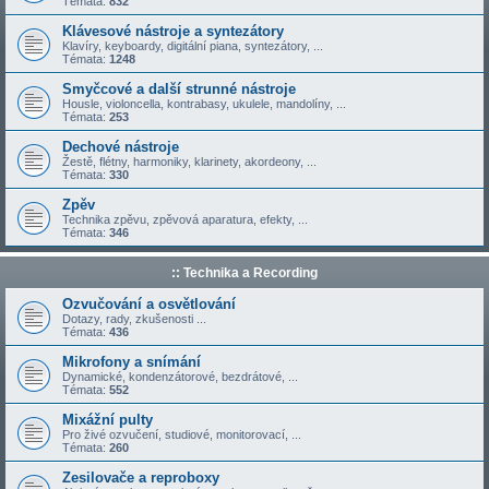
Témata:
832
Klávesové nástroje a syntezátory
Klavíry, keyboardy, digitální piana, syntezátory, ...
Témata:
1248
Smyčcové a další strunné nástroje
Housle, violoncella, kontrabasy, ukulele, mandolíny, ...
Témata:
253
Dechové nástroje
Žestě, flétny, harmoniky, klarinety, akordeony, ...
Témata:
330
Zpěv
Technika zpěvu, zpěvová aparatura, efekty, ...
Témata:
346
:: Technika a Recording
Ozvučování a osvětlování
Dotazy, rady, zkušenosti ...
Témata:
436
Mikrofony a snímání
Dynamické, kondenzátorové, bezdrátové, ...
Témata:
552
Mixážní pulty
Pro živé ozvučení, studiové, monitorovací, ...
Témata:
260
Zesilovače a reproboxy