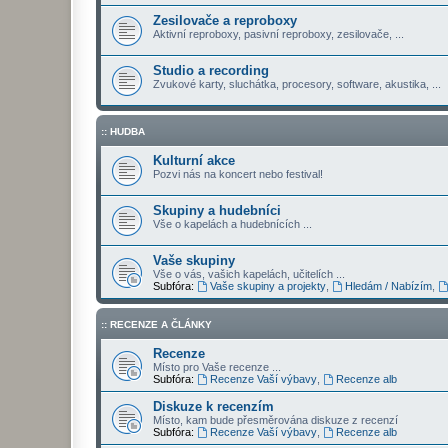
Zesilovače a reproboxy
Aktivní reproboxy, pasivní reproboxy, zesilovače, ...
Studio a recording
Zvukové karty, sluchátka, procesory, software, akustika, ...
:: HUDBA
Kulturní akce
Pozvi nás na koncert nebo festival!
Skupiny a hudebníci
Vše o kapelách a hudebnících ...
Vaše skupiny
Vše o vás, vašich kapelách, učitelích ...
Subfóra:
Vaše skupiny a projekty
,
Hledám / Nabízím
,
:: RECENZE A ČLÁNKY
Recenze
Místo pro Vaše recenze ...
Subfóra:
Recenze Vaší výbavy
,
Recenze alb
Diskuze k recenzím
Místo, kam bude přesměrována diskuze z recenzí
Subfóra:
Recenze Vaší výbavy
,
Recenze alb