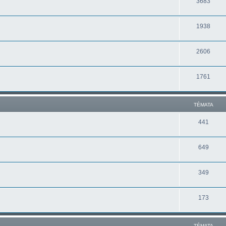
3683
1938
2606
1761
TÉMATA
441
649
349
173
TÉMATA