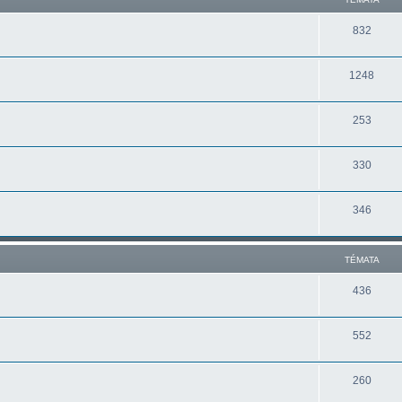
832
1248
253
330
346
TÉMATA
436
552
260