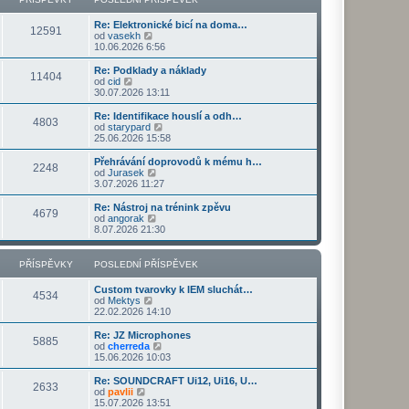
ř
d
o
z
í
n
s
i
s
Re: Elektronické bicí na doma…
í
l
t
12591
Z
p
od
vasekh
p
e
p
o
ě
10.06.2026 6:56
ř
d
o
b
v
í
n
s
r
e
s
Re: Podklady a náklady
í
l
11404
a
k
Z
p
od
cid
p
e
z
o
ě
30.07.2026 13:11
ř
d
i
b
v
í
n
t
r
e
s
Re: Identifikace houslí a odh…
í
4803
p
a
k
p
Z
od
starypard
p
o
z
ě
o
25.06.2026 15:58
ř
s
i
v
b
í
l
t
e
r
s
Přehrávání doprovodů k mému h…
e
2248
p
k
a
Z
p
od
Jurasek
d
o
z
o
ě
3.07.2026 11:27
n
s
i
b
v
í
l
t
r
e
Re: Nástroj na trénink zpěvu
p
e
4679
p
a
k
Z
od
angorak
ř
d
o
z
o
8.07.2026 21:30
í
n
s
i
b
s
í
l
t
r
p
p
e
p
a
PŘÍSPĚVKY
POSLEDNÍ PŘÍSPĚVEK
ě
ř
d
o
z
v
í
n
s
i
e
s
Custom tvarovky k IEM sluchát…
í
l
t
4534
k
p
Z
od
Mektys
p
e
p
ě
o
22.02.2026 14:10
ř
d
o
v
b
í
n
s
e
r
s
Re: JZ Microphones
í
l
5885
k
a
Z
p
od
cherreda
p
e
z
o
ě
15.06.2026 10:03
ř
d
i
b
v
í
n
t
r
e
s
Re: SOUNDCRAFT Ui12, Ui16, U…
í
2633
p
a
k
Z
p
od
pavlii
p
o
z
o
ě
15.07.2026 13:51
ř