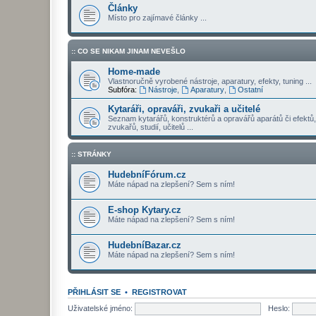
Články
Místo pro zajímavé články ...
:: CO SE NIKAM JINAM NEVEŠLO
Home-made
Vlastnoručně vyrobené nástroje, aparatury, efekty, tuning ...
Subfóra:
Nástroje
,
Aparatury
,
Ostatní
Kytaráři, opraváři, zvukaři a učitelé
Seznam kytarářů, konstruktérů a opravářů aparátů či efektů,
zvukařů, studií, učitelů ...
:: STRÁNKY
HudebníFórum.cz
Máte nápad na zlepšení? Sem s ním!
E-shop Kytary.cz
Máte nápad na zlepšení? Sem s ním!
HudebníBazar.cz
Máte nápad na zlepšení? Sem s ním!
PŘIHLÁSIT SE
•
REGISTROVAT
Uživatelské jméno:
Heslo: