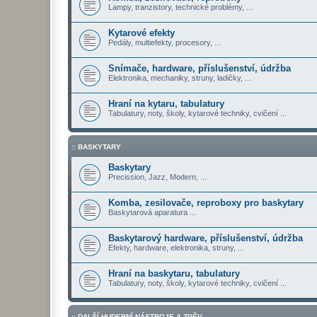
Lampy, tranzistory, technické problémy, ...
Kytarové efekty
Pedály, multiefekty, procesory, ...
Snímače, hardware, příslušenství, údržba
Elektronika, mechaniky, struny, ladičky, ...
Hraní na kytaru, tabulatury
Tabulatury, noty, školy, kytarové techniky, cvičení ...
:: BASKYTARY
Baskytary
Precission, Jazz, Modern, ...
Komba, zesilovače, reproboxy pro baskytary
Baskytarová aparatura ...
Baskytarový hardware, příslušenství, údržba
Efekty, hardware, elektronika, struny, ...
Hraní na baskytaru, tabulatury
Tabulatury, noty, školy, kytarové techniky, cvičení ...
:: DALŠÍ HUDEBNÍ NÁSTROJE A ZPĚV