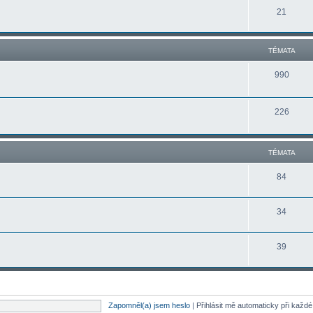
21
TÉMATA
990
226
TÉMATA
84
34
39
Zapomněl(a) jsem heslo
|
Přihlásit mě automaticky při každ