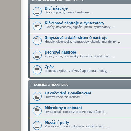
Bicí nástroje
Bicí soupravy, činely, hardware, ...
Klávesové nástroje a syntezátory
Klavíry, keyboardy, digitální piana, syntezátory, ...
Smyčcové a další strunné nástroje
Housle, violoncella, kontrabasy, ukulele, mandolíny, ...
Dechové nástroje
Žestě, flétny, harmoniky, klarinety, akordeony, ...
Zpěv
Technika zpěvu, zpěvová aparatura, efekty, ...
:: TECHNIKA A RECORDING
Ozvučování a osvětlování
Dotazy, rady, zkušenosti ...
Mikrofony a snímání
Dynamické, kondenzátorové, bezdrátové, ...
Mixážní pulty
Pro živé ozvučení, studiové, monitorovací, ...