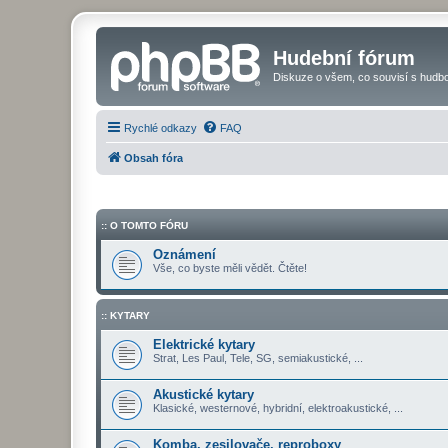
Hudební fórum
Diskuze o všem, co souvisí s hudbo
Rychlé odkazy
FAQ
Obsah fóra
:: O TOMTO FÓRU
Oznámení
Vše, co byste měli vědět. Čtěte!
:: KYTARY
Elektrické kytary
Strat, Les Paul, Tele, SG, semiakustické, ...
Akustické kytary
Klasické, westernové, hybridní, elektroakustické, ...
Komba, zesilovače, reproboxy