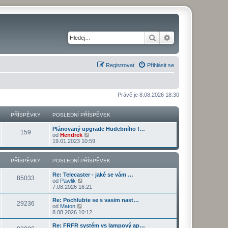
Hledat
Pokročilé hledání
Registrovat
Přihlásit se
Právě je 8.08.2026 18:30
PŘÍSPĚVKY
POSLEDNÍ PŘÍSPĚVEK
Plánovaný upgrade Hudebního f…
159
Z
od
Hendrek
o
19.01.2023 10:59
b
r
a
PŘÍSPĚVKY
POSLEDNÍ PŘÍSPĚVEK
z
i
Re: Telecaster - jaké se vám …
t
85033
Z
od
Pawlik
p
o
7.08.2026 16:21
o
b
s
r
Re: Pochlubte se s vasim nast…
l
29236
a
Z
od
Maton
e
z
o
8.08.2026 10:12
d
i
b
n
t
r
Re: FRFR systém vs lampový ap…
í