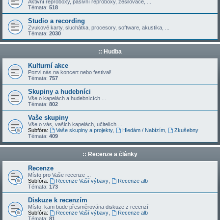
Aktivní reproboxy, pasivní reproboxy, zesilovače, ...
Témata:
518
Studio a recording
Zvukové karty, sluchátka, procesory, software, akustika, ...
Témata:
2030
:: Hudba
Kulturní akce
Pozvi nás na koncert nebo festival!
Témata:
757
Skupiny a hudebníci
Vše o kapelách a hudebnících ...
Témata:
802
Vaše skupiny
Vše o vás, vašich kapelách, učitelích ...
Subfóra:
Vaše skupiny a projekty
,
Hledám / Nabízím
,
Zkušebny
Témata:
409
:: Recenze a články
Recenze
Místo pro Vaše recenze ...
Subfóra:
Recenze Vaší výbavy
,
Recenze alb
Témata:
173
Diskuze k recenzím
Místo, kam bude přesměrována diskuze z recenzí
Subfóra:
Recenze Vaší výbavy
,
Recenze alb
Témata:
81