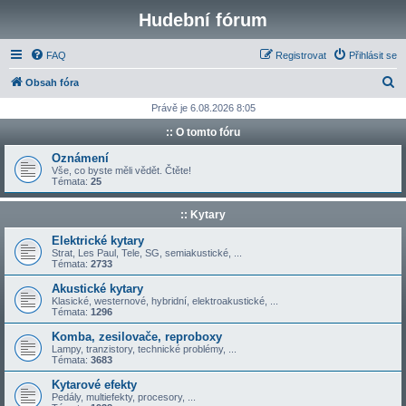
Hudební fórum
FAQ
Registrovat
Přihlásit se
H
Obsah fóra
l
Právě je 6.08.2026 8:05
e
:: O tomto fóru
d
Oznámení
a
Vše, co byste měli vědět. Čtěte!
Témata:
25
t
:: Kytary
Elektrické kytary
Strat, Les Paul, Tele, SG, semiakustické, ...
Témata:
2733
Akustické kytary
Klasické, westernové, hybridní, elektroakustické, ...
Témata:
1296
Komba, zesilovače, reproboxy
Lampy, tranzistory, technické problémy, ...
Témata:
3683
Kytarové efekty
Pedály, multiefekty, procesory, ...