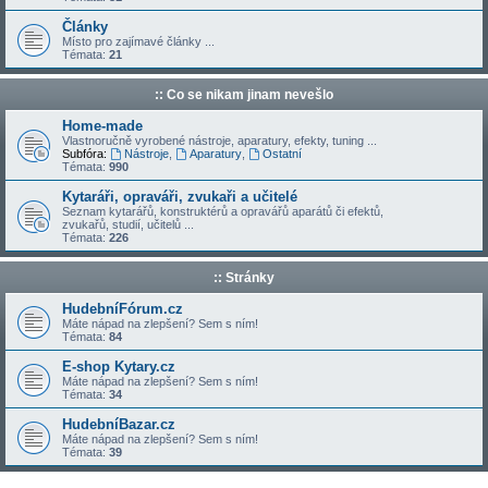
Články
Místo pro zajímavé články ...
Témata:
21
:: Co se nikam jinam nevešlo
Home-made
Vlastnoručně vyrobené nástroje, aparatury, efekty, tuning ...
Subfóra:
Nástroje
,
Aparatury
,
Ostatní
Témata:
990
Kytaráři, opraváři, zvukaři a učitelé
Seznam kytarářů, konstruktérů a opravářů aparátů či efektů,
zvukařů, studií, učitelů ...
Témata:
226
:: Stránky
HudebníFórum.cz
Máte nápad na zlepšení? Sem s ním!
Témata:
84
E-shop Kytary.cz
Máte nápad na zlepšení? Sem s ním!
Témata:
34
HudebníBazar.cz
Máte nápad na zlepšení? Sem s ním!
Témata:
39