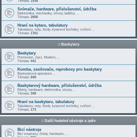
Témata:
1938
Snímače, hardware, příslušenství, údržba
Elektronika, mechaniky, struny, ladičky, ...
Témata:
2606
Hraní na kytaru, tabulatury
Tabulatury, noty, školy, kytarové techniky, cvičení ...
Témata:
1761
:: Baskytary
Baskytary
Precission, Jazz, Modern, ...
Témata:
441
Komba, zesilovače, reproboxy pro baskytary
Baskytarová aparatura ...
Témata:
649
Baskytarový hardware, příslušenství, údržba
Efekty, hardware, elektronika, struny, ...
Témata:
349
Hraní na baskytaru, tabulatury
Tabulatury, noty, školy, kytarové techniky, cvičení ...
Témata:
173
:: Další hudební nástroje a zpěv
Bicí nástroje
Bicí soupravy, činely, hardware, ...