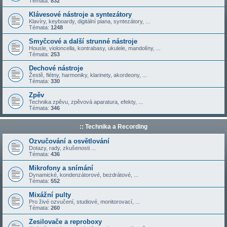
Témata:
832
Klávesové nástroje a syntezátory
Klavíry, keyboardy, digitální piana, syntezátory, ...
Témata:
1248
Smyčcové a další strunné nástroje
Housle, violoncella, kontrabasy, ukulele, mandolíny, ...
Témata:
253
Dechové nástroje
Žestě, flétny, harmoniky, klarinety, akordeony, ...
Témata:
330
Zpěv
Technika zpěvu, zpěvová aparatura, efekty, ...
Témata:
346
:: Technika a Recording
Ozvučování a osvětlování
Dotazy, rady, zkušenosti ...
Témata:
436
Mikrofony a snímání
Dynamické, kondenzátorové, bezdrátové, ...
Témata:
552
Mixážní pulty
Pro živé ozvučení, studiové, monitorovací, ...
Témata:
260
Zesilovače a reproboxy